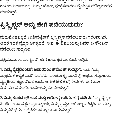
ರೀತಿಯ ನಿರ್ಧಾರವಲ್ಲ. ನಿಮ್ಮ ಆರೋಗ್ಯ ಪೂರೈಕೆದಾರರು ವೈಯಕ್ತಿಕ ಮೌಲ್ಯಮಾಪನ
ಮಾಡುತ್ತಾರೆ.
ಪ್ರಿಸ್ಕ್ರಿಪ್ಷನ್ ಅನ್ನು ಹೇಗೆ ಪಡೆಯುವುದು?
ಮಧುಮೇಹವಿಲ್ಲದೆ ಟಿರ್ಜೆಪಟೈಡ್‌ಗೆ ಪ್ರಿಸ್ಕ್ರಿಪ್ಷನ್ ಪಡೆಯುವುದು ಸರಳವಾಗಿದೆ,
ಆದರೆ ಇದಕ್ಕೆ ವೈದ್ಯರ ಅಗತ್ಯವಿದೆ. ನೀವು ಈ ಔಷಧಿಯನ್ನು ಓವರ್-ದಿ-ಕೌಂಟರ್
ಪಡೆಯಲು ಸಾಧ್ಯವಿಲ್ಲ.
ಪ್ರಕ್ರಿಯೆಯು ಸಾಮಾನ್ಯವಾಗಿ ಹೇಗೆ ಕಾಣುತ್ತದೆ ಎಂಬುದು ಇಲ್ಲಿದೆ.
1. ನಿಮ್ಮ ವೈದ್ಯರೊಂದಿಗೆ ಅಪಾಯಿಂಂಟ್‌ಮೆಂಟ್ ಕಾಯ್ದಿರಿಸಿ.
ಇದು ನಿಮ್ಮ
ಪ್ರಾಥಮಿಕ ಆರೈಕೆ ಒದಗಿಸುವವರು, ಎಂಡೋಕ್ರೈನಾಲಜಿಸ್ಟ್, ಅಥವಾ ಸ್ಥೂಲಕಾಯ
ವೈದ್ಯಕೀಯ ತಜ್ಞರಾಗಿರಬಹುದು. ಅನೇಕ ಟೆಲಿಹೆಲ್ತ್ ಸೇವೆಗಳು ಈಗ ತೂಕ
ನಿರ್ವಹಣೆ ಸಮಾಲೋಚನೆಗಳನ್ನು ಸಹ ನೀಡುತ್ತವೆ.
2. ನಿಮ್ಮ ತೂಕದ ಇತಿಹಾಸ ಮತ್ತು ಆರೋಗ್ಯ ಗುರಿಗಳ ಬಗ್ಗೆ ಚರ್ಚಿಸಿ.
ನಿಮ್ಮ ವೈದ್ಯರು
ಹಿಂದಿನ ತೂಕ ನಷ್ಟದ ಪ್ರಯತ್ನಗಳು, ನಿಮ್ಮ ಪ್ರಸ್ತುತ ಆರೋಗ್ಯ ಪರಿಸ್ಥಿತಿಗಳು ಮತ್ತು
ನಿಮ್ಮ ನಿರೀಕ್ಷೆಗಳ ಬಗ್ಗೆ ತಿಳಿದುಕೊಳ್ಳಲು ಬಯಸುತ್ತಾರೆ.