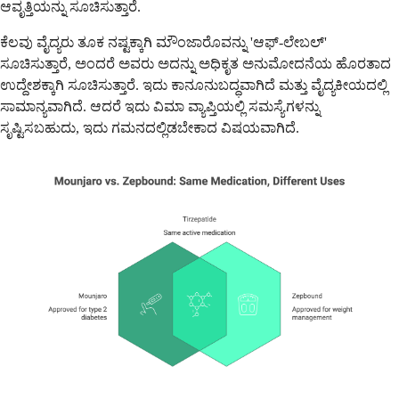
ಆವೃತ್ತಿಯನ್ನು ಸೂಚಿಸುತ್ತಾರೆ.
ಕೆಲವು ವೈದ್ಯರು ತೂಕ ನಷ್ಟಕ್ಕಾಗಿ ಮೌಂಜಾರೊವನ್ನು 'ಆಫ್-ಲೇಬಲ್'
ಸೂಚಿಸುತ್ತಾರೆ, ಅಂದರೆ ಅವರು ಅದನ್ನು ಅಧಿಕೃತ ಅನುಮೋದನೆಯ ಹೊರತಾದ
ಉದ್ದೇಶಕ್ಕಾಗಿ ಸೂಚಿಸುತ್ತಾರೆ. ಇದು ಕಾನೂನುಬದ್ಧವಾಗಿದೆ ಮತ್ತು ವೈದ್ಯಕೀಯದಲ್ಲಿ
ಸಾಮಾನ್ಯವಾಗಿದೆ. ಆದರೆ ಇದು ವಿಮಾ ವ್ಯಾಪ್ತಿಯಲ್ಲಿ ಸಮಸ್ಯೆಗಳನ್ನು
ಸೃಷ್ಟಿಸಬಹುದು, ಇದು ಗಮನದಲ್ಲಿಡಬೇಕಾದ ವಿಷಯವಾಗಿದೆ.