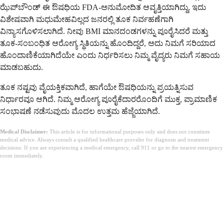
ಝೆಪ್‌ಬೌಂಡ್ ಈ ಔಷಧಿಯ FDA-ಅನುಮೋದಿತ ಆವೃತ್ತಿಯಾಗಿದ್ದು, ಇದು
ವಿಶೇಷವಾಗಿ ಮಧುಮೇಹವಿಲ್ಲದ ಜನರಲ್ಲಿ ತೂಕ ನಿರ್ವಹಣೆಗಾಗಿ
ವಿನ್ಯಾಸಗೊಳಿಸಲಾಗಿದೆ. ನೀವು BMI ಮಾನದಂಡಗಳನ್ನು ಪೂರೈಸಿದರೆ ಮತ್ತು
ತೂಕ-ಸಂಬಂಧಿತ ಆರೋಗ್ಯ ಸ್ಥಿತಿಯನ್ನು ಹೊಂದಿದ್ದರೆ, ಅದು ನಿಮಗೆ ಸರಿಯಾದ
ಹೊಂದಾಣಿಕೆಯಾಗಿದೆಯೇ ಎಂದು ನಿರ್ಧರಿಸಲು ನಿಮ್ಮ ವೈದ್ಯರು ನಿಮಗೆ ಸಹಾಯ
ಮಾಡಬಹುದು.
ತೂಕ ನಷ್ಟವು ವೈಯಕ್ತಿಕವಾಗಿದೆ, ಹಾಗೆಯೇ ಔಷಧಿಯನ್ನು ಪ್ರಯತ್ನಿಸುವ
ನಿರ್ಧಾರವೂ ಆಗಿದೆ. ನಿಮ್ಮ ಆರೋಗ್ಯ ಪೂರೈಕೆದಾರರೊಂದಿಗೆ ಮುಕ್ತ, ಪ್ರಾಮಾಣಿಕ
ಸಂಭಾಷಣೆ ನಡೆಸುವುದು ಮೊದಲ ಉತ್ತಮ ಹೆಜ್ಜೆಯಾಗಿದೆ.
Medical Disclaimer:
This article is for informational purposes only and does not constitute
medical advice. Always consult a qualified healthcare provider for diagnosis and treatment
decisions. If you are experiencing a medical emergency, call 911 or go to the nearest emergency
room immediately.