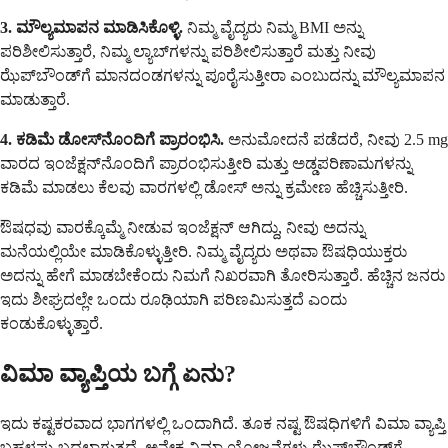
3. ಮೌಲ್ಯಮಾಪನ ಮಾಡಿಸಿಕೊಳ್ಳಿ.
ನಿಮ್ಮ ವೈದ್ಯರು ನಿಮ್ಮ BMI ಅನ್ನು
ಪರಿಶೀಲಿಸುತ್ತಾರೆ, ನಿಮ್ಮ ಲ್ಯಾಬ್‌ಗಳನ್ನು ಪರಿಶೀಲಿಸುತ್ತಾರೆ ಮತ್ತು ನೀವು
ಝೆಪ್‌ಬೌಂಡ್‌ಗೆ ಮಾನದಂಡಗಳನ್ನು ಪೂರೈಸುತ್ತೀರಾ ಎಂಬುದನ್ನು ಮೌಲ್ಯಮಾಪನ
ಮಾಡುತ್ತಾರೆ.
4. ಕಡಿಮೆ ಡೋಸ್‌ನೊಂದಿಗೆ ಪ್ರಾರಂಭಿಸಿ.
ಅನುಮೋದನೆ ಪಡೆದರೆ, ನೀವು 2.5 mg
ವಾರದ ಇಂಜೆಕ್ಷನ್‌ನೊಂದಿಗೆ ಪ್ರಾರಂಭಿಸುತ್ತೀರಿ ಮತ್ತು ಅಡ್ಡಪರಿಣಾಮಗಳನ್ನು
ಕಡಿಮೆ ಮಾಡಲು ಕೆಲವು ವಾರಗಳಲ್ಲಿ ಡೋಸ್ ಅನ್ನು ಕ್ರಮೇಣ ಹೆಚ್ಚಿಸುತ್ತೀರಿ.
ಔಷಧವು ವಾರಕ್ಕೊಮ್ಮೆ ನೀಡುವ ಇಂಜೆಕ್ಷನ್ ಆಗಿದ್ದು, ನೀವು ಅದನ್ನು
ಮನೆಯಲ್ಲಿಯೇ ಮಾಡಿಕೊಳ್ಳುತ್ತೀರಿ. ನಿಮ್ಮ ವೈದ್ಯರು ಅಥವಾ ಔಷಧಿಯುಕ್ತರು
ಅದನ್ನು ಹೇಗೆ ಮಾಡಬೇಕೆಂದು ನಿಮಗೆ ನಿಖರವಾಗಿ ತೋರಿಸುತ್ತಾರೆ. ಹೆಚ್ಚಿನ ಜನರು
ಇದು ಶೀಘ್ರದಲ್ಲೇ ಒಂದು ರೂಢಿಯಾಗಿ ಪರಿಣಮಿಸುತ್ತದೆ ಎಂದು
ಕಂಡುಕೊಳ್ಳುತ್ತಾರೆ.
ವಿಮಾ ವ್ಯಾಪ್ತಿಯ ಬಗ್ಗೆ ಏನು?
ಇದು ಕಷ್ಟಕರವಾದ ಭಾಗಗಳಲ್ಲಿ ಒಂದಾಗಿದೆ. ತೂಕ ನಷ್ಟ ಔಷಧಿಗಳಿಗೆ ವಿಮಾ ವ್ಯಾಪ್ತಿ
ಬಹಳಷ್ಟು ಬದಲಾಗುತ್ತದೆ. ಅನೇಕ ವಿಮಾ ಯೋಜನೆಗಳು ಝೆಪ್‌ಬೌಂಡ್‌ಗೆ