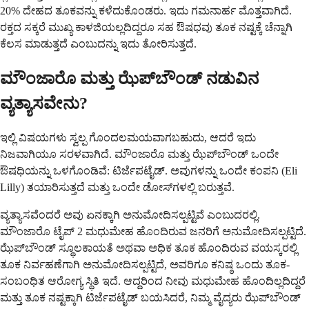
20% ದೇಹದ ತೂಕವನ್ನು ಕಳೆದುಕೊಂಡರು. ಇದು ಗಮನಾರ್ಹ ಮೊತ್ತವಾಗಿದೆ.
ರಕ್ತದ ಸಕ್ಕರೆ ಮುಖ್ಯ ಕಾಳಜಿಯಲ್ಲದಿದ್ದರೂ ಸಹ ಔಷಧವು ತೂಕ ನಷ್ಟಕ್ಕೆ ಚೆನ್ನಾಗಿ
ಕೆಲಸ ಮಾಡುತ್ತದೆ ಎಂಬುದನ್ನು ಇದು ತೋರಿಸುತ್ತದೆ.
ಮೌಂಜಾರೊ ಮತ್ತು ಝೆಪ್‌ಬೌಂಡ್ ನಡುವಿನ
ವ್ಯತ್ಯಾಸವೇನು?
ಇಲ್ಲಿ ವಿಷಯಗಳು ಸ್ವಲ್ಪ ಗೊಂದಲಮಯವಾಗಬಹುದು, ಆದರೆ ಇದು
ನಿಜವಾಗಿಯೂ ಸರಳವಾಗಿದೆ. ಮೌಂಜಾರೊ ಮತ್ತು ಝೆಪ್‌ಬೌಂಡ್ ಒಂದೇ
ಔಷಧಿಯನ್ನು ಒಳಗೊಂಡಿವೆ: ಟಿರ್ಜೆಪಟೈಡ್. ಅವುಗಳನ್ನು ಒಂದೇ ಕಂಪನಿ (Eli
Lilly) ತಯಾರಿಸುತ್ತದೆ ಮತ್ತು ಒಂದೇ ಡೋಸ್‌ಗಳಲ್ಲಿ ಬರುತ್ತವೆ.
ವ್ಯತ್ಯಾಸವೆಂದರೆ ಅವು ಏನಕ್ಕಾಗಿ ಅನುಮೋದಿಸಲ್ಪಟ್ಟಿವೆ ಎಂಬುದರಲ್ಲಿ.
ಮೌಂಜಾರೊ ಟೈಪ್ 2 ಮಧುಮೇಹ ಹೊಂದಿರುವ ಜನರಿಗೆ ಅನುಮೋದಿಸಲ್ಪಟ್ಟಿದೆ.
ಝೆಪ್‌ಬೌಂಡ್ ಸ್ಥೂಲಕಾಯತೆ ಅಥವಾ ಅಧಿಕ ತೂಕ ಹೊಂದಿರುವ ವಯಸ್ಕರಲ್ಲಿ
ತೂಕ ನಿರ್ವಹಣೆಗಾಗಿ ಅನುಮೋದಿಸಲ್ಪಟ್ಟಿದೆ, ಅವರಿಗೂ ಕನಿಷ್ಠ ಒಂದು ತೂಕ-
ಸಂಬಂಧಿತ ಆರೋಗ್ಯ ಸ್ಥಿತಿ ಇದೆ. ಆದ್ದರಿಂದ ನೀವು ಮಧುಮೇಹ ಹೊಂದಿಲ್ಲದಿದ್ದರೆ
ಮತ್ತು ತೂಕ ನಷ್ಟಕ್ಕಾಗಿ ಟಿರ್ಜೆಪಟೈಡ್ ಬಯಸಿದರೆ, ನಿಮ್ಮ ವೈದ್ಯರು ಝೆಪ್‌ಬೌಂಡ್