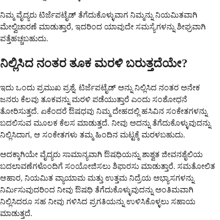
ನಿಮ್ಮ ವೈದ್ಯರು ಟಿರ್ಜೆಪಟೈಡ್ ತೆಗೆದುಕೊಳ್ಳುವಾಗ ನಿಮ್ಮನ್ನು ನಿಯಮಿತವಾಗಿ
ಮೇಲ್ವಿಚಾರಣೆ ಮಾಡುತ್ತಾರೆ, ಇದರಿಂದ ಯಾವುದೇ ಸಮಸ್ಯೆಗಳನ್ನು ಶೀಘ್ರವಾಗಿ
ಪತ್ತೆಹಚ್ಚಬಹುದು.
ನಿಲ್ಲಿಸಿದ ನಂತರ ತೂಕ ಮರಳಿ ಬರುತ್ತದೆಯೇ?
ಇದು ಒಂದು ಪ್ರಮುಖ ಪ್ರಶ್ನೆ. ಟಿರ್ಜೆಪಟೈಡ್ ಅನ್ನು ನಿಲ್ಲಿಸಿದ ನಂತರ ಅನೇಕ
ಜನರು ಕೆಲವು ತೂಕವನ್ನು ಮರಳಿ ಪಡೆಯುತ್ತಾರೆ ಎಂದು ಸಂಶೋಧನೆ
ತೋರಿಸುತ್ತದೆ. ಏಕೆಂದರೆ ಔಷಧವು ನಿಮ್ಮ ದೇಹದಲ್ಲಿ ಹಸಿವಿನ ಸಂಕೇತಗಳನ್ನು
ಬದಲಿಸುವ ಮೂಲಕ ಕೆಲಸ ಮಾಡುತ್ತದೆ. ನೀವು ಅದನ್ನು ತೆಗೆದುಕೊಳ್ಳುವುದನ್ನು
ನಿಲ್ಲಿಸಿದಾಗ, ಆ ಸಂಕೇತಗಳು ತಮ್ಮ ಹಿಂದಿನ ಮಟ್ಟಕ್ಕೆ ಮರಳಬಹುದು.
ಅದಕ್ಕಾಗಿಯೇ ವೈದ್ಯರು ಸಾಮಾನ್ಯವಾಗಿ ಔಷಧಿಯನ್ನು ಶಾಶ್ವತ ಜೀವನಶೈಲಿಯ
ಬದಲಾವಣೆಗಳೊಂದಿಗೆ ಸಂಯೋಜಿಸಲು ಶಿಫಾರಸು ಮಾಡುತ್ತಾರೆ. ಸಮತೋಲಿತ
ಆಹಾರ, ನಿಯಮಿತ ವ್ಯಾಯಾಮ ಮತ್ತು ಉತ್ತಮ ನಿದ್ರೆಯ ಅಭ್ಯಾಸಗಳನ್ನು
ನಿರ್ಮಿಸುವುದರಿಂದ ನೀವು ಔಷಧಿ ತೆಗೆದುಕೊಳ್ಳುವುದನ್ನು ಅಂತಿಮವಾಗಿ
ನಿಲ್ಲಿಸಿದರೂ ಸಹ ನೀವು ಗಳಿಸಿದ ಪ್ರಗತಿಯನ್ನು ಉಳಿಸಿಕೊಳ್ಳಲು ಸಹಾಯ
ಮಾಡುತ್ತದೆ.