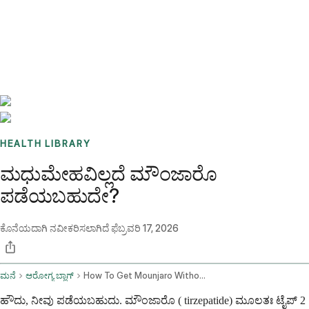
Benchmarks
Stories
FAQ
Sign up / Log in
HEALTH LIBRARY
ಮಧುಮೇಹವಿಲ್ಲದೆ ಮೌಂಜಾರೊ
ಪಡೆಯಬಹುದೇ?
ಕೊನೆಯದಾಗಿ ನವೀಕರಿಸಲಾಗಿದೆ
ಫೆಬ್ರವರಿ 17, 2026
ಮನೆ
ಆರೋಗ್ಯ ಬ್ಲಾಗ್
How To Get Mounjaro Without Diabetes
ಹೌದು, ನೀವು ಪಡೆಯಬಹುದು. ಮೌಂಜಾರೊ ( tirzepatide) ಮೂಲತಃ ಟೈಪ್ 2