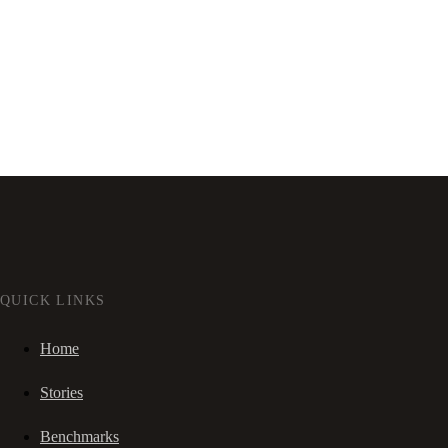
QUICK LINKS
Home
Stories
Benchmarks