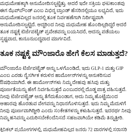
ಮಧುಮೇಹಕ್ಕಾಗಿ ಅನುಮೋದಿಸಲ್ಪಟ್ಟಿತ್ತು. ಆದರೆ ಇದೇ ಸಕ್ರಿಯ ಘಟಕಾಂಶವು
ಈಗ ಝೆಪ್‌ಬೌಂಡ್ ಎಂಬ ವಿಭಿನ್ನ ಬ್ರಾಂಡ್ ಹೆಸರಿನಲ್ಲಿಯೂ ಲಭ್ಯವಿದೆ, ಇದು
ಮಧುಮೇಹವಿಲ್ಲದ ಜನರಲ್ಲಿ ತೂಕ ನಿರ್ವಹಣೆಗಾಗಿ ನಿರ್ದಿಷ್ಟವಾಗಿ
ಅನುಮೋದಿಸಲ್ಪಟ್ಟಿದೆ. ಆದ್ದರಿಂದ ನೀವು ಮಧುಮೇಹ ಹೊಂದಿಲ್ಲದಿದ್ದರೆ ಆದರೆ
ತೂಕ ನಷ್ಟಕ್ಕೆ ಟಿರ್ಜೆಪಟೈಡ್ ಪ್ರವೇಶವನ್ನು ಬಯಸಿದರೆ, ಅದನ್ನು ಪಡೆಯಲು
ಸ್ಪಷ್ಟವಾದ, ಕಾನೂನುಬದ್ಧವಾದ ಮಾರ್ಗವಿದೆ.
ತೂಕ ನಷ್ಟಕ್ಕೆ ಮೌಂಜಾರೊ ಹೇಗೆ ಕೆಲಸ ಮಾಡುತ್ತದೆ?
ಮೌಂಜಾರೊ ಟಿರ್ಜೆಪಟೈಡ್ ಅನ್ನು ಒಳಗೊಂಡಿದೆ, ಇದು GLP-1 ಮತ್ತು GIP
ಎಂಬ ಎರಡು ನೈಸರ್ಗಿಕ ಕರುಳಿನ ಹಾರ್ಮೋನ್‌ಗಳನ್ನು ಅನುಕರಿಸುವ
ಔಷಧಿಯಾಗಿದೆ. ಈ ಹಾರ್ಮೋನ್‌ಗಳು ನಿಮ್ಮ ದೇಹವು ಹಸಿವು ಮತ್ತು
ಪೂರ್ಣತೆಯನ್ನು ಹೇಗೆ ನಿರ್ವಹಿಸುತ್ತದೆ ಎಂಬುದರಲ್ಲಿ ದೊಡ್ಡ ಪಾತ್ರ ವಹಿಸುತ್ತವೆ.
ನೀವು ಟಿರ್ಜೆಪಟೈಡ್ ಅನ್ನು ತೆಗೆದುಕೊಂಡಾಗ, ಅದು ನಿಮ್ಮ ಹೊಟ್ಟೆಯಿಂದ
ಆಹಾರವು ಹೊರಡುವ ವೇಗವನ್ನು ನಿಧಾನಗೊಳಿಸುತ್ತದೆ. ಇದು ನಿಮ್ಮ ಮೆದುಳಿಗೆ
ನೀವು ಪೂರ್ಣವಾಗಿದ್ದೀರಿ ಎಂದು ಸಂಕೇತಗಳನ್ನು ಕಳುಹಿಸುತ್ತದೆ. ಇದರರ್ಥ ನೀವು
ನಿಮ್ಮ ಹಸಿವನ್ನು ಎದುರಿಸಬೇಕೆಂದೆನಿಸದೆ ಸಹಜವಾಗಿಯೇ ಕಡಿಮೆ ತಿನ್ನುತ್ತೀರಿ.
ಕ್ಲಿನಿಕಲ್ ಪ್ರಯೋಗಗಳಲ್ಲಿ, ಮಧುಮೇಹವಿಲ್ಲದ ಜನರು 72 ವಾರಗಳಲ್ಲಿ ಸರಾಸರಿ