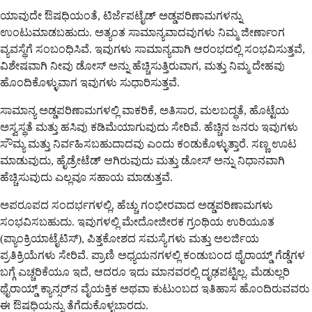
ಯಾವುದೇ ಔಷಧಿಯಂತೆ, ಟಿರ್ಜೆಪಟೈಡ್ ಅಡ್ಡಪರಿಣಾಮಗಳನ್ನು
ಉಂಟುಮಾಡಬಹುದು. ಅತ್ಯಂತ ಸಾಮಾನ್ಯವಾದವುಗಳು ನಿಮ್ಮ ಜೀರ್ಣಾಂಗ
ವ್ಯವಸ್ಥೆಗೆ ಸಂಬಂಧಿಸಿವೆ. ಇವುಗಳು ಸಾಮಾನ್ಯವಾಗಿ ಆರಂಭದಲ್ಲಿ ಸಂಭವಿಸುತ್ತವೆ,
ವಿಶೇಷವಾಗಿ ನೀವು ಡೋಸ್ ಅನ್ನು ಹೆಚ್ಚಿಸುತ್ತಿರುವಾಗ, ಮತ್ತು ನಿಮ್ಮ ದೇಹವು
ಹೊಂದಿಕೊಳ್ಳುವಾಗ ಇವುಗಳು ಸುಧಾರಿಸುತ್ತವೆ.
ಸಾಮಾನ್ಯ ಅಡ್ಡಪರಿಣಾಮಗಳಲ್ಲಿ ವಾಕರಿಕೆ, ಅತಿಸಾರ, ಮಲಬದ್ಧತೆ, ಹೊಟ್ಟೆಯ
ಅಸ್ವಸ್ಥತೆ ಮತ್ತು ಹಸಿವು ಕಡಿಮೆಯಾಗುವುದು ಸೇರಿವೆ. ಹೆಚ್ಚಿನ ಜನರು ಇವುಗಳು
ಸೌಮ್ಯ ಮತ್ತು ನಿರ್ವಹಿಸಬಹುದಾದವು ಎಂದು ಕಂಡುಕೊಳ್ಳುತ್ತಾರೆ. ಸಣ್ಣ ಊಟ
ಮಾಡುವುದು, ಹೈಡ್ರೇಟೆಡ್ ಆಗಿರುವುದು ಮತ್ತು ಡೋಸ್ ಅನ್ನು ನಿಧಾನವಾಗಿ
ಹೆಚ್ಚಿಸುವುದು ಎಲ್ಲವೂ ಸಹಾಯ ಮಾಡುತ್ತವೆ.
ಅಪರೂಪದ ಸಂದರ್ಭಗಳಲ್ಲಿ, ಹೆಚ್ಚು ಗಂಭೀರವಾದ ಅಡ್ಡಪರಿಣಾಮಗಳು
ಸಂಭವಿಸಬಹುದು. ಇವುಗಳಲ್ಲಿ ಮೇದೋಜೀರಕ ಗ್ರಂಥಿಯ ಉರಿಯೂತ
(ಪ್ಯಾಂಕ್ರಿಯಾಟೈಟಿಸ್), ಪಿತ್ತಕೋಶದ ಸಮಸ್ಯೆಗಳು ಮತ್ತು ಅಲರ್ಜಿಯ
ಪ್ರತಿಕ್ರಿಯೆಗಳು ಸೇರಿವೆ. ಪ್ರಾಣಿ ಅಧ್ಯಯನಗಳಲ್ಲಿ ಕಂಡುಬಂದ ಥೈರಾಯ್ಡ್ ಗೆಡ್ಡೆಗಳ
ಬಗ್ಗೆ ಎಚ್ಚರಿಕೆಯೂ ಇದೆ, ಆದರೂ ಇದು ಮಾನವರಲ್ಲಿ ದೃಢಪಟ್ಟಿಲ್ಲ. ಮೆಡುಲ್ಲರಿ
ಥೈರಾಯ್ಡ್ ಕ್ಯಾನ್ಸರ್‌ನ ವೈಯಕ್ತಿಕ ಅಥವಾ ಕುಟುಂಬದ ಇತಿಹಾಸ ಹೊಂದಿರುವವರು
ಈ ಔಷಧಿಯನ್ನು ತೆಗೆದುಕೊಳ್ಳಬಾರದು.