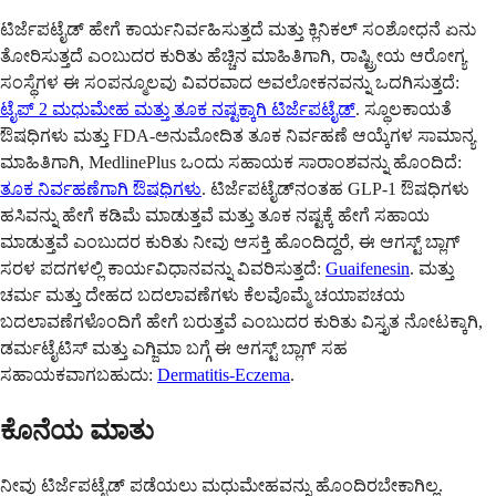
ಟಿರ್ಜೆಪಟೈಡ್ ಹೇಗೆ ಕಾರ್ಯನಿರ್ವಹಿಸುತ್ತದೆ ಮತ್ತು ಕ್ಲಿನಿಕಲ್ ಸಂಶೋಧನೆ ಏನು
ತೋರಿಸುತ್ತದೆ ಎಂಬುದರ ಕುರಿತು ಹೆಚ್ಚಿನ ಮಾಹಿತಿಗಾಗಿ, ರಾಷ್ಟ್ರೀಯ ಆರೋಗ್ಯ
ಸಂಸ್ಥೆಗಳ ಈ ಸಂಪನ್ಮೂಲವು ವಿವರವಾದ ಅವಲೋಕನವನ್ನು ಒದಗಿಸುತ್ತದೆ:
ಟೈಪ್ 2 ಮಧುಮೇಹ ಮತ್ತು ತೂಕ ನಷ್ಟಕ್ಕಾಗಿ ಟಿರ್ಜೆಪಟೈಡ್
. ಸ್ಥೂಲಕಾಯತೆ
ಔಷಧಿಗಳು ಮತ್ತು FDA-ಅನುಮೋದಿತ ತೂಕ ನಿರ್ವಹಣೆ ಆಯ್ಕೆಗಳ ಸಾಮಾನ್ಯ
ಮಾಹಿತಿಗಾಗಿ, MedlinePlus ಒಂದು ಸಹಾಯಕ ಸಾರಾಂಶವನ್ನು ಹೊಂದಿದೆ:
ತೂಕ ನಿರ್ವಹಣೆಗಾಗಿ ಔಷಧಿಗಳು
. ಟಿರ್ಜೆಪಟೈಡ್‌ನಂತಹ GLP-1 ಔಷಧಿಗಳು
ಹಸಿವನ್ನು ಹೇಗೆ ಕಡಿಮೆ ಮಾಡುತ್ತವೆ ಮತ್ತು ತೂಕ ನಷ್ಟಕ್ಕೆ ಹೇಗೆ ಸಹಾಯ
ಮಾಡುತ್ತವೆ ಎಂಬುದರ ಕುರಿತು ನೀವು ಆಸಕ್ತಿ ಹೊಂದಿದ್ದರೆ, ಈ ಆಗಸ್ಟ್ ಬ್ಲಾಗ್
ಸರಳ ಪದಗಳಲ್ಲಿ ಕಾರ್ಯವಿಧಾನವನ್ನು ವಿವರಿಸುತ್ತದೆ:
Guaifenesin
. ಮತ್ತು
ಚರ್ಮ ಮತ್ತು ದೇಹದ ಬದಲಾವಣೆಗಳು ಕೆಲವೊಮ್ಮೆ ಚಯಾಪಚಯ
ಬದಲಾವಣೆಗಳೊಂದಿಗೆ ಹೇಗೆ ಬರುತ್ತವೆ ಎಂಬುದರ ಕುರಿತು ವಿಸ್ತೃತ ನೋಟಕ್ಕಾಗಿ,
ಡರ್ಮಟೈಟಿಸ್ ಮತ್ತು ಎಗ್ಜಿಮಾ ಬಗ್ಗೆ ಈ ಆಗಸ್ಟ್ ಬ್ಲಾಗ್ ಸಹ
ಸಹಾಯಕವಾಗಬಹುದು:
Dermatitis-Eczema
.
ಕೊನೆಯ ಮಾತು
ನೀವು ಟಿರ್ಜೆಪಟೈಡ್ ಪಡೆಯಲು ಮಧುಮೇಹವನ್ನು ಹೊಂದಿರಬೇಕಾಗಿಲ್ಲ.