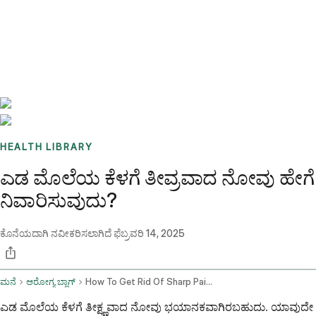
Benchmarks
Stories
FAQ
Sign up / Log in
HEALTH LIBRARY
ಎಡ ಮೊಲೆಯ ಕೆಳಗೆ ತೀವ್ರವಾದ ನೋವು ಹೇಗೆ
ನಿವಾರಿಸುವುದು?
ಕೊನೆಯದಾಗಿ ನವೀಕರಿಸಲಾಗಿದೆ
ಫೆಬ್ರವರಿ 14, 2025
ಮನೆ
ಆರೋಗ್ಯ ಬ್ಲಾಗ್
How To Get Rid Of Sharp Pain Under The Left Breast
ಎಡ ಮೊಲೆಯ ಕೆಳಗೆ ತೀಕ್ಷ್ಣವಾದ ನೋವು ಭಯಾನಕವಾಗಿರಬಹುದು. ಯಾವುದೇ