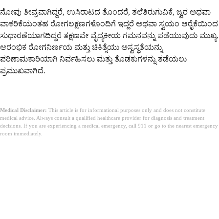
ನೋವು ತೀವ್ರವಾಗಿದ್ದರೆ, ಉಸಿರಾಟದ ತೊಂದರೆ, ತಲೆತಿರುಗುವಿಕೆ, ಜ್ವರ ಅಥವಾ
ವಾಕರಿಕೆಯಂತಹ ರೋಗಲಕ್ಷಣಗಳೊಂದಿಗೆ ಇದ್ದರೆ ಅಥವಾ ಸ್ವಯಂ ಆರೈಕೆಯಿಂದ
ಸುಧಾರಣೆಯಾಗದಿದ್ದರೆ ತಕ್ಷಣವೇ ವೈದ್ಯಕೀಯ ಗಮನವನ್ನು ಪಡೆಯುವುದು ಮುಖ್ಯ.
ಆರಂಭಿಕ ರೋಗನಿರ್ಣಯ ಮತ್ತು ಚಿಕಿತ್ಸೆಯು ಅಸ್ವಸ್ಥತೆಯನ್ನು
ಪರಿಣಾಮಕಾರಿಯಾಗಿ ನಿರ್ವಹಿಸಲು ಮತ್ತು ತೊಡಕುಗಳನ್ನು ತಡೆಯಲು
ಪ್ರಮುಖವಾಗಿದೆ.
Medical Disclaimer:
This article is for informational purposes only and does not constitute
medical advice. Always consult a qualified healthcare provider for diagnosis and treatment
decisions. If you are experiencing a medical emergency, call 911 or go to the nearest emergency
room immediately.