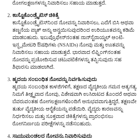
ರೋಗಲಕ್ಷಣಗಳನ್ನು ನಿವಾರಿಸಲು ಸಹಾಯ ಮಾಡುತ್ತದೆ.
ಕಾಸ್ಟೊಕೊಂಡ್ರೈಟಿಸ್ ಚಿಕಿತ್ಸೆ
ಕಾಸ್ಟೊಕೊಂಡ್ರೈಟಿಸ್‌ನಿಂದ ನೋವನ್ನು ನಿವಾರಿಸಲು, ಎದೆಗೆ ಬಿಸಿ ಅಥವಾ
ತಣ್ಣನೆಯ ಪ್ಯಾಕ್ ಅನ್ನು ಅನ್ವಯಿಸುವುದರಿಂದ ಉರಿಯೂತವನ್ನು ಕಡಿಮೆ
ಮಾಡಬಹುದು. ಇಬುಪ್ರೊಫೇನ್‌ನಂತಹ ನಾನ್‌ಸ್ಟೆರಾಯ್ಡಲ್ ಆಂಟಿ-
ಇನ್ಫ್ಲಮೇಟರಿ ಔಷಧಿಗಳು (NSAIDs) ನೋವು ಮತ್ತು ಊತವನ್ನು
ನಿವಾರಿಸಲು ಸಹಾಯ ಮಾಡುತ್ತವೆ. ಭಾರವಾದ ಲಿಫ್ಟಿಂಗ್‌ನಂತಹ
ನೋವನ್ನು ಪ್ರಚೋದಿಸುವ ಚಟುವಟಿಕೆಗಳನ್ನು ತಪ್ಪಿಸುವುದು ಸಹ
ಶಿಫಾರಸು ಮಾಡಲಾಗಿದೆ.
ಹೃದಯ ಸಂಬಂಧಿತ ನೋವನ್ನು ನಿರ್ವಹಿಸುವುದು
ಹೃದಯ ಸಂಬಂಧಿತ ಕಾಳಜಿಗಳಿಗೆ, ತಕ್ಷಣದ ವೈದ್ಯಕೀಯ ಗಮನ ಅತ್ಯಗತ್ಯ.
ನಿಮಗೆ ತೀಕ್ಷ್ಣವಾದ ನೋವು, ವಿಶೇಷವಾಗಿ ಉಸಿರಾಟದ ತೊಂದರೆ ಅಥವಾ
ಬೆವರುವಂತಹ ರೋಗಲಕ್ಷಣಗಳೊಂದಿಗೆ ಅನುಭವವಾಗುತ್ತಿದ್ದರೆ, ತಕ್ಷಣವೇ
ತುರ್ತು ವೈದ್ಯಕೀಯ ಆರೈಕೆಯನ್ನು ಪಡೆಯಿರಿ. ವೈದ್ಯರು ಕಾರಣವನ್ನು
ನಿರ್ಧರಿಸಲು ಮತ್ತು ಸೂಕ್ತವಾದ ಚಿಕಿತ್ಸೆಗಳನ್ನು ಪ್ರಾರಂಭಿಸಲು
ರೋಗನಿರ್ಣಯ ಪರೀಕ್ಷೆಗಳನ್ನು ನಡೆಸಬಹುದು.
ಸ್ನಾಯುಮಂಡಲದ ನೋವನ್ನು ನಿವಾರಿಸುವುದು