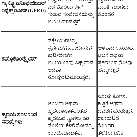
ಗ್ಯಾಸ್ಟ್ರೊಎಸೊಫೇಜಿಯಲ್
ಎಡ ಮೊಲೆಯ ಕೆಳಗೆ
ವಾಂತಿ, ನುಂಗಲು
ರಿಫ್ಲಕ್ಸ್ ಡಿಸೀಸ್ (GERD)
ಸುಡುವ ಸಂವೇದನೆಯನ್ನು
ತೊಂದರೆ
ಉಂಟುಮಾಡುತ್ತದೆ.
ಪಕ್ಕೆಲುಬುಗಳನ್ನು
ಸ್ಟರ್ನಮ್‌ಗೆ ಸಂಪರ್ಕಿಸುವ
ಆಳವಾದ ಉಸಿರಾಟ,
ಕಾರ್ಟಿಲೇಜ್‌ನ
ಚಲನೆ ಅಥವಾ
ಕಾಸ್ಟೊಕೊಂಡ್ರೈಟಿಸ್
ಉರಿಯೂತವು ತೀಕ್ಷ್ಣವಾದ
ಸ್ಪರ್ಶದಿಂದ ನೋವು
ಅಥವಾ
ಹೆಚ್ಚಾಗುತ್ತದೆ
ನೋವುಂಟುಮಾಡುತ್ತದೆ.
ನೋವು ತೋಳು,
ಆಂಜಿನಾ ಅಥವಾ
ಕುತ್ತಿಗೆ ಅಥವಾ
ಹೃದಯಾಘಾತದಂತಹ
ದವಡೆಗೆ ಹರಡುತ್ತದೆ,
ಹೃದಯ ಸಂಬಂಧಿತ
ಹೃದಯದ ಸ್ಥಿತಿಗಳು ಎಡ
ಉಸಿರಾಟದ
ಸಮಸ್ಯೆಗಳು
ಮೊಲೆಯ ಕೆಳಗೆ ನೋವನ್ನು
ತೊಂದರೆ,
ಉಂಟುಮಾಡುತ್ತವೆ.
ತಲೆತಿರುಗುವಿಕೆ,