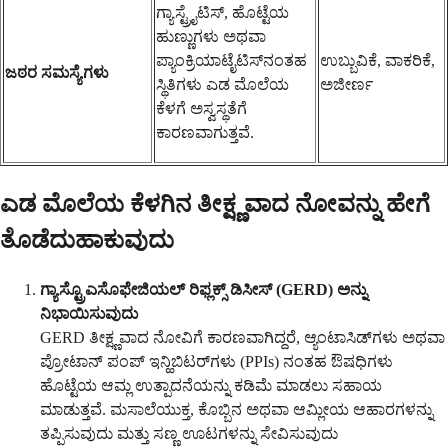
ಗ್ಯಾಸ್ಟ್ರೈಟಿಸ್, ಹೊಟ್ಟೆಯ
ಹುಣ್ಣುಗಳು ಅಥವಾ
ಪ್ಯಾಂಕ್ರಿಯಾಟೈಟಿಸ್‌ನಂತಹ
ಉಬ್ಬುವಿಕೆ, ವಾಕರಿಕೆ,
ಜಠರ ಸಮಸ್ಯೆಗಳು
ಸ್ಥಿತಿಗಳು ಎಡ ಮೊಲೆಯ
ಅಜೀರ್ಣ
ಕೆಳಗೆ ಅಸ್ವಸ್ಥತೆಗೆ
ಕಾರಣವಾಗುತ್ತವೆ.
ಎಡ ಮೊಲೆಯ ಕೆಳಗಿನ ತೀಕ್ಷ್ಣವಾದ ನೋವನ್ನು ಹೇಗೆ
ತೊಡೆದುಹಾಕುವುದು
ಗ್ಯಾಸ್ಟ್ರೊಎಸೊಫೇಜಿಯಲ್ ರಿಫ್ಲಕ್ಸ್ ಡಿಸೀಸ್ (GERD) ಅನ್ನು
ನಿಭಾಯಿಸುವುದು
GERD ತೀಕ್ಷ್ಣವಾದ ನೋವಿಗೆ ಕಾರಣವಾಗಿದ್ದರೆ, ಆ್ಯಂಟಾಸಿಡ್‌ಗಳು ಅಥವಾ
ಪ್ರೋಟಾನ್ ಪಂಪ್ ಇನ್ಹಿಬಿಟರ್‌ಗಳು (PPIs) ನಂತಹ ಔಷಧಿಗಳು
ಹೊಟ್ಟೆಯ ಆಮ್ಲ ಉತ್ಪಾದನೆಯನ್ನು ಕಡಿಮೆ ಮಾಡಲು ಸಹಾಯ
ಮಾಡುತ್ತವೆ. ಮಸಾಲೆಯುಕ್ತ, ಕೊಬ್ಬಿನ ಅಥವಾ ಆಮ್ಲೀಯ ಆಹಾರಗಳನ್ನು
ತಪ್ಪಿಸುವುದು ಮತ್ತು ಸಣ್ಣ ಊಟಗಳನ್ನು ಸೇವಿಸುವುದು