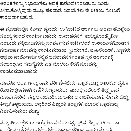
ಆತಂಕಗಳನ್ನು ನಿಭಾಯಿಸಲು ಅದಕ್ಕೆ ಕಾರಣವೇನಿರಬಹುದು ಎಂದು
ತಿಳಿದುಕೊಳ್ಳುವುದು ಮುಖ್ಯ. ಹಲವಾರು ವಿಷಯಗಳು ಈ ರೀತಿಯ ನೋವಿಗೆ
ಕಾರಣವಾಗಬಹುದು.
ಈ ಪ್ರದೇಶದಲ್ಲಿನ ನೋವು ಹೃದಯ, ಉಸಿರಾಟದ ಅಂಗಗಳು ಅಥವಾ ಹೊಟ್ಟೆಯ
ಸಮಸ್ಯೆಗಳಿಂದ ಉಂಟಾಗಬಹುದು. ಉದಾಹರಣೆಗೆ, ಕಾಸ್ಟೊಕೊಂಡ್ರೈಟಿಸ್
ಎಂಬುದು ಪಕ್ಕೆಲುಬುಗಳನ್ನು ಸಂಪರ್ಕಿಸುವ ಕಾರ್ಟಿಲೇಜ್ ಉರಿಯೂತಗೊಂಡಾಗ,
ಗಮನಾರ್ಹ ನೋವನ್ನು ಉಂಟುಮಾಡುವ ಸ್ಥಿತಿಯಾಗಿದೆ. ಮಹಿಳೆಯರಿಗೆ, ಸಿಸ್ಟ್‌ಗಳು
ಅಥವಾ ಹಾರ್ಮೋನುಗಳಲ್ಲಿನ ಬದಲಾವಣೆಗಳಂತಹ ಸ್ತನ ಅಂಗಾಂಶಕ್ಕೆ
ಸಂಬಂಧಿಸಿದ ಸಮಸ್ಯೆಗಳು ಎಡ ಮೊಲೆಯ ಕೆಳಗೆ ನೋವನ್ನು
ಉಂಟುಮಾಡಬಹುದು.
ಮಾನಸಿಕ ಅಂಶಗಳನ್ನು ನಾವು ಪರಿಗಣಿಸಬೇಕು. ಒತ್ತಡ ಮತ್ತು ಆತಂಕವು ದೈಹಿಕ
ರೋಗಲಕ್ಷಣಗಳಾಗಿ ಕಾಣಿಸಿಕೊಳ್ಳಬಹುದು, ಇದರಲ್ಲಿ ಎದೆಯಲ್ಲಿ ತೀಕ್ಷ್ಣವಾದ
ನೋವು ಸೇರಿದೆ. ನನ್ನ ಅನುಭವದಿಂದ, ಒತ್ತಡ ಅನುಭವಿಸುವಾಗ, ನೋವು ಹೆಚ್ಚು
ತೀವ್ರಗೊಳ್ಳಬಹುದು, ಆದ್ದರಿಂದ ವಿಶ್ರಾಂತಿ ತಂತ್ರಗಳ ಮೂಲಕ ಒತ್ತಡವನ್ನು
ನಿರ್ವಹಿಸುವುದು ಮುಖ್ಯ.
ನಮ್ಮ ಜೀವನಶೈಲಿಯ ಆಯ್ಕೆಗಳು ಸಹ ಮಹತ್ವದ್ದಾಗಿವೆ. ಕೆಟ್ಟ ಭಂಗಿ ಅಥವಾ
ಒಂದೇ ಚಲನೆಗಳನ್ನು ಪದೇ ಪದೇ ಮಾಡುವುದರಿಂದ ಸ್ನಾಯು ನೋವು