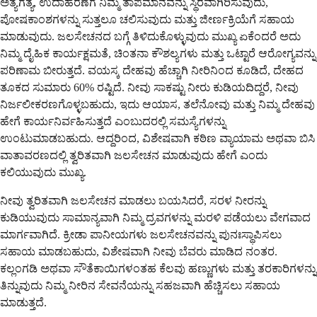
ಅತ್ಯಗತ್ಯ, ಉದಾಹರಣೆಗೆ ನಿಮ್ಮ ತಾಪಮಾನವನ್ನು ಸ್ಥಿರವಾಗಿರಿಸುವುದು,
ಪೋಷಕಾಂಶಗಳನ್ನು ಸುತ್ತಲೂ ಚಲಿಸುವುದು ಮತ್ತು ಜೀರ್ಣಕ್ರಿಯೆಗೆ ಸಹಾಯ
ಮಾಡುವುದು. ಜಲಸೇಚನದ ಬಗ್ಗೆ ತಿಳಿದುಕೊಳ್ಳುವುದು ಮುಖ್ಯ ಏಕೆಂದರೆ ಅದು
ನಿಮ್ಮ ದೈಹಿಕ ಕಾರ್ಯಕ್ಷಮತೆ, ಚಿಂತನಾ ಕೌಶಲ್ಯಗಳು ಮತ್ತು ಒಟ್ಟಾರೆ ಆರೋಗ್ಯವನ್ನು
ಪರಿಣಾಮ ಬೀರುತ್ತದೆ. ವಯಸ್ಕ ದೇಹವು ಹೆಚ್ಚಾಗಿ ನೀರಿನಿಂದ ಕೂಡಿದೆ, ದೇಹದ
ತೂಕದ ಸುಮಾರು 60% ರಷ್ಟಿದೆ. ನೀವು ಸಾಕಷ್ಟು ನೀರು ಕುಡಿಯದಿದ್ದರೆ, ನೀವು
ನಿರ್ಜಲೀಕರಣಗೊಳ್ಳಬಹುದು, ಇದು ಆಯಾಸ, ತಲೆನೋವು ಮತ್ತು ನಿಮ್ಮ ದೇಹವು
ಹೇಗೆ ಕಾರ್ಯನಿರ್ವಹಿಸುತ್ತದೆ ಎಂಬುದರಲ್ಲಿ ಸಮಸ್ಯೆಗಳನ್ನು
ಉಂಟುಮಾಡಬಹುದು. ಆದ್ದರಿಂದ, ವಿಶೇಷವಾಗಿ ಕಠಿಣ ವ್ಯಾಯಾಮ ಅಥವಾ ಬಿಸಿ
ವಾತಾವರಣದಲ್ಲಿ ತ್ವರಿತವಾಗಿ ಜಲಸೇಚನ ಮಾಡುವುದು ಹೇಗೆ ಎಂದು
ಕಲಿಯುವುದು ಮುಖ್ಯ.
ನೀವು ತ್ವರಿತವಾಗಿ ಜಲಸೇಚನ ಮಾಡಲು ಬಯಸಿದರೆ, ಸರಳ ನೀರನ್ನು
ಕುಡಿಯುವುದು ಸಾಮಾನ್ಯವಾಗಿ ನಿಮ್ಮ ದ್ರವಗಳನ್ನು ಮರಳಿ ಪಡೆಯಲು ವೇಗವಾದ
ಮಾರ್ಗವಾಗಿದೆ. ಕ್ರೀಡಾ ಪಾನೀಯಗಳು ಜಲಸೇಚನವನ್ನು ಪುನಃಸ್ಥಾಪಿಸಲು
ಸಹಾಯ ಮಾಡಬಹುದು, ವಿಶೇಷವಾಗಿ ನೀವು ಬೆವರು ಮಾಡಿದ ನಂತರ.
ಕಲ್ಲಂಗಡಿ ಅಥವಾ ಸೌತೆಕಾಯಿಗಳಂತಹ ಕೆಲವು ಹಣ್ಣುಗಳು ಮತ್ತು ತರಕಾರಿಗಳನ್ನು
ತಿನ್ನುವುದು ನಿಮ್ಮ ನೀರಿನ ಸೇವನೆಯನ್ನು ಸಹಜವಾಗಿ ಹೆಚ್ಚಿಸಲು ಸಹಾಯ
ಮಾಡುತ್ತದೆ.