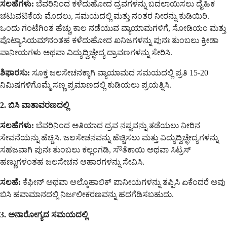
ಸಲಹೆಗಳು:
ಬೆವರಿನಿಂದ ಕಳೆದುಹೋದ ದ್ರವಗಳನ್ನು ಬದಲಾಯಿಸಲು ದೈಹಿಕ
ಚಟುವಟಿಕೆಯ ಮೊದಲು, ಸಮಯದಲ್ಲಿ ಮತ್ತು ನಂತರ ನೀರನ್ನು ಕುಡಿಯಿರಿ.
ಒಂದು ಗಂಟೆಗಿಂತ ಹೆಚ್ಚು ಕಾಲ ನಡೆಯುವ ವ್ಯಾಯಾಮಗಳಿಗೆ, ಸೋಡಿಯಂ ಮತ್ತು
ಪೊಟ್ಯಾಸಿಯಮ್‌ನಂತಹ ಕಳೆದುಹೋದ ಖನಿಜಗಳನ್ನು ಪುನಃ ತುಂಬಲು ಕ್ರೀಡಾ
ಪಾನೀಯಗಳು ಅಥವಾ ವಿದ್ಯುದ್ವಿಚ್ಛೇದ್ಯ ದ್ರಾವಣಗಳನ್ನು ಸೇರಿಸಿ.
ಶಿಫಾರಸು:
ಸೂಕ್ತ ಜಲಸೇಚನಕ್ಕಾಗಿ ವ್ಯಾಯಾಮದ ಸಮಯದಲ್ಲಿ ಪ್ರತಿ 15-20
ನಿಮಿಷಗಳಿಗೊಮ್ಮೆ ಸಣ್ಣ ಪ್ರಮಾಣದಲ್ಲಿ ಕುಡಿಯಲು ಪ್ರಯತ್ನಿಸಿ.
2. ಬಿಸಿ ವಾತಾವರಣದಲ್ಲಿ
ಸಲಹೆಗಳು:
ಬೆವರಿನಿಂದ ಅತಿಯಾದ ದ್ರವ ನಷ್ಟವನ್ನು ತಡೆಯಲು ನೀರಿನ
ಸೇವನೆಯನ್ನು ಹೆಚ್ಚಿಸಿ. ಜಲಸೇಚನವನ್ನು ಹೆಚ್ಚಿಸಲು ಮತ್ತು ವಿದ್ಯುದ್ವಿಚ್ಛೇದ್ಯಗಳನ್ನು
ಸಹಜವಾಗಿ ಪುನಃ ತುಂಬಲು ಕಲ್ಲಂಗಡಿ, ಸೌತೆಕಾಯಿ ಅಥವಾ ಸಿಟ್ರಸ್
ಹಣ್ಣುಗಳಂತಹ ಜಲಸೇಚನ ಆಹಾರಗಳನ್ನು ಸೇವಿಸಿ.
ಸಲಹೆ:
ಕೆಫೀನ್ ಅಥವಾ ಆಲ್ಕೊಹಾಲಿಕ್ ಪಾನೀಯಗಳನ್ನು ತಪ್ಪಿಸಿ ಏಕೆಂದರೆ ಅವು
ಬಿಸಿ ಹವಾಮಾನದಲ್ಲಿ ನಿರ್ಜಲೀಕರಣವನ್ನು ಹದಗೆಡಿಸಬಹುದು.
3. ಅನಾರೋಗ್ಯದ ಸಮಯದಲ್ಲಿ