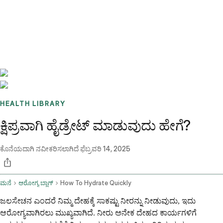
Benchmarks
Stories
FAQ
Sign up / Log in
HEALTH LIBRARY
ಕ್ಷಿಪ್ರವಾಗಿ ಹೈಡ್ರೇಟ್ ಮಾಡುವುದು ಹೇಗೆ?
ಕೊನೆಯದಾಗಿ ನವೀಕರಿಸಲಾಗಿದೆ
ಫೆಬ್ರವರಿ 14, 2025
ಮನೆ
ಆರೋಗ್ಯ ಬ್ಲಾಗ್
How To Hydrate Quickly
ಜಲಸೇಚನ ಎಂದರೆ ನಿಮ್ಮ ದೇಹಕ್ಕೆ ಸಾಕಷ್ಟು ನೀರನ್ನು ನೀಡುವುದು, ಇದು
ಆರೋಗ್ಯವಾಗಿರಲು ಮುಖ್ಯವಾಗಿದೆ. ನೀರು ಅನೇಕ ದೇಹದ ಕಾರ್ಯಗಳಿಗೆ