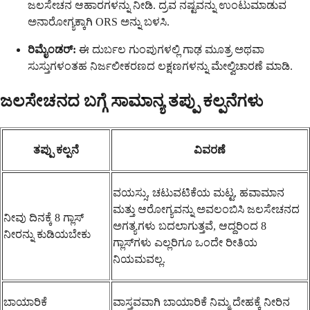
ಜಲಸೇಚನ ಆಹಾರಗಳನ್ನು ನೀಡಿ. ದ್ರವ ನಷ್ಟವನ್ನು ಉಂಟುಮಾಡುವ
ಅನಾರೋಗ್ಯಕ್ಕಾಗಿ ORS ಅನ್ನು ಬಳಸಿ.
ರಿಮೈಂಡರ್:
ಈ ದುರ್ಬಲ ಗುಂಪುಗಳಲ್ಲಿ ಗಾಢ ಮೂತ್ರ ಅಥವಾ
ಸುಸ್ತುಗಳಂತಹ ನಿರ್ಜಲೀಕರಣದ ಲಕ್ಷಣಗಳನ್ನು ಮೇಲ್ವಿಚಾರಣೆ ಮಾಡಿ.
ಜಲಸೇಚನದ ಬಗ್ಗೆ ಸಾಮಾನ್ಯ ತಪ್ಪು ಕಲ್ಪನೆಗಳು
ತಪ್ಪು ಕಲ್ಪನೆ
ವಿವರಣೆ
ವಯಸ್ಸು, ಚಟುವಟಿಕೆಯ ಮಟ್ಟ, ಹವಾಮಾನ
ಮತ್ತು ಆರೋಗ್ಯವನ್ನು ಅವಲಂಬಿಸಿ ಜಲಸೇಚನದ
ನೀವು ದಿನಕ್ಕೆ 8 ಗ್ಲಾಸ್
ಅಗತ್ಯಗಳು ಬದಲಾಗುತ್ತವೆ, ಆದ್ದರಿಂದ 8
ನೀರನ್ನು ಕುಡಿಯಬೇಕು
ಗ್ಲಾಸ್‌ಗಳು ಎಲ್ಲರಿಗೂ ಒಂದೇ ರೀತಿಯ
ನಿಯಮವಲ್ಲ.
ಬಾಯಾರಿಕೆ
ವಾಸ್ತವವಾಗಿ ಬಾಯಾರಿಕೆ ನಿಮ್ಮ ದೇಹಕ್ಕೆ ನೀರಿನ