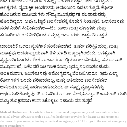
ಕುಡಿಯಬೇಕು ಎಂಬ ನಂಬಿಕೆ ತಪ್ಪುದಾರಿಗೆಳೆಯುತ್ತದೆ, ಏಕೆಂದರೆ ದ್ರವದ
ಅಗತ್ಯಗಳು ವೈಯಕ್ತಿಕ ಅಂಶಗಳನ್ನು ಅವಲಂಬಿಸಿ ಬದಲಾಗುತ್ತವೆ. ಕೆಫೀನ್
ಹೊಂದಿರುವ ಪಾನೀಯಗಳು ಸೌಮ್ಯ ಮೂತ್ರವರ್ಧಕ ಪರಿಣಾಮವನ್ನು
ಹೊಂದಿದ್ದರೂ, ಅವು ಒಟ್ಟಾರೆ ಜಲಸೇಚನಕ್ಕೆ ಕೊಡುಗೆ ನೀಡುತ್ತವೆ. ಜಲಸೇಚನವು
ಸರಳ ನೀರಿಗೆ ಸೀಮಿತವಾಗಿಲ್ಲ—ಟೀ, ಹಾಲು ಮತ್ತು ಹಣ್ಣುಗಳು ಮತ್ತು
ತರಕಾರಿಗಳಂತಹ ನೀರಿನಿಂದ ಸಮೃದ್ಧ ಆಹಾರಗಳು ಪಾತ್ರವಹಿಸುತ್ತವೆ.
ಬಾಯಾರಿಕೆ ಒಂದು ನೈಸರ್ಗಿಕ ಸಂಕೇತವಾಗಿದೆ, ತುರ್ತು ಪರಿಸ್ಥಿತಿಯಲ್ಲ, ಮತ್ತು
ಮೂತ್ರವು ಆದರ್ಶಪ್ರಾಯವಾಗಿ ತಿಳಿ ಹಳದಿ ಬಣ್ಣದ್ದಾಗಿರಬೇಕು, ಅಗತ್ಯವಾಗಿ
ಸ್ಪಷ್ಟವಾಗಿರಬಾರದು. ಶೀತ ವಾತಾವರಣದಲ್ಲಿಯೂ ಜಲಸೇಚನವು ಸಮಾನವಾಗಿ
ಮುಖ್ಯವಾಗಿದೆ, ಏಕೆಂದರೆ ನಿರ್ಜಲೀಕರಣವು ಇನ್ನೂ ಸಂಭವಿಸಬಹುದು.
ಅಂತಿಮವಾಗಿ, ಜಲಸೇಚನವು ಆರೋಗ್ಯವನ್ನು ಬೆಂಬಲಿಸಿದರೂ, ಇದು ಎಲ್ಲಾ
ರೋಗಗಳಿಗೆ ಒಂದು ಪರಿಹಾರವಲ್ಲ, ಮತ್ತು ಅತಿಯಾದ ಜಲಸೇಚನವು
ಅಸಮತೋಲನಕ್ಕೆ ಕಾರಣವಾಗಬಹುದು. ಈ ಸೂಕ್ಷ್ಮ ವ್ಯತ್ಯಾಸಗಳನ್ನು
ಅರ್ಥಮಾಡಿಕೊಳ್ಳುವುದರಿಂದ ಸರಿಯಾದ ಜಲಸೇಚನವನ್ನು ಪರಿಣಾಮಕಾರಿಯಾಗಿ
ಮತ್ತು ಸುರಕ್ಷಿತವಾಗಿ ಕಾಪಾಡಿಕೊಳ್ಳಲು ಸಹಾಯ ಮಾಡುತ್ತದೆ.
Medical Disclaimer:
This article is for informational purposes only and does not constitute
medical advice. Always consult a qualified healthcare provider for diagnosis and treatment
decisions. If you are experiencing a medical emergency, call 911 or go to the nearest emergency
room immediately.