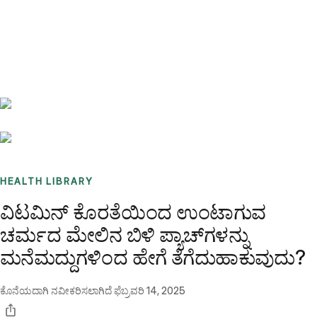
Benchmarks
Stories
FAQ
Sign up / Log in
HEALTH LIBRARY
ವಿಟಮಿನ್ ಕೊರತೆಯಿಂದ ಉಂಟಾಗುವ
ಚರ್ಮದ ಮೇಲಿನ ಬಿಳಿ ಪ್ಯಾಚ್‌ಗಳನ್ನು
ಮನೆಮದ್ದುಗಳಿಂದ ಹೇಗೆ ತೆಗೆದುಹಾಕುವುದು?
ಕೊನೆಯದಾಗಿ ನವೀಕರಿಸಲಾಗಿದೆ
ಫೆಬ್ರವರಿ 14, 2025