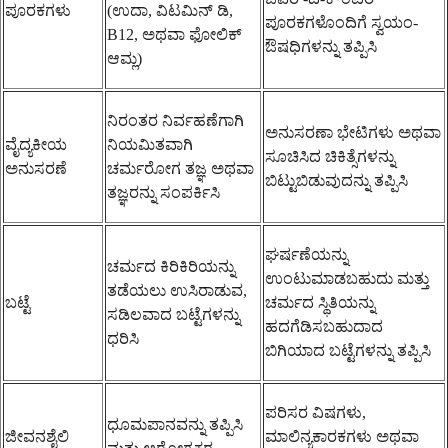
ಪೂರಕಗಳು
(ಉದಾ, ವಿಟಮಿನ್ ಡಿ,
ಪೂರಕಗಳೊಂದಿಗೆ ಸ್ವಯಂ-
B12, ಅಥವಾ ಫೋಲಿಕ್
ಔಷಧಿಗಳನ್ನು ತಪ್ಪಿಸಿ
ಆಮ್ಲ)
ನಿರಂತರ ನಿರ್ವಹಣೆಗಾಗಿ
ಅನುಸರಣಾ ಭೇಟಿಗಳು ಅಥವಾ
ವೈದ್ಯಕೀಯ
ನಿಯಮಿತವಾಗಿ
ಸೂಚಿಸಿದ ಚಿಕಿತ್ಸೆಗಳನ್ನು
ಅನುಸರಣೆ
ಚರ್ಮರೋಗ ತಜ್ಞ ಅಥವಾ
ಬಿಟ್ಟುಬಿಡುವುದನ್ನು ತಪ್ಪಿಸಿ
ತಜ್ಞರನ್ನು ಸಂಪರ್ಕಿಸಿ
ಘರ್ಷಣೆಯನ್ನು
ಚರ್ಮದ ಕಿರಿಕಿರಿಯನ್ನು
ಉಂಟುಮಾಡಬಹುದು ಮತ್ತು
ತಡೆಯಲು ಉಸಿರಾಡುವ,
ಬಟ್ಟೆ
ಚರ್ಮದ ಸ್ಥಿತಿಯನ್ನು
ಸಡಿಲವಾದ ಬಟ್ಟೆಗಳನ್ನು
ಹದಗೆಡಿಸಬಹುದಾದ
ಧರಿಸಿ
ಬಿಗಿಯಾದ ಬಟ್ಟೆಗಳನ್ನು ತಪ್ಪಿಸಿ
ಪರಿಸರ ವಿಷಗಳು,
ಧೂಮಪಾನವನ್ನು ತಪ್ಪಿಸಿ
ಜೀವನಶೈಲಿ
ಮಾಲಿನ್ಯಕಾರಕಗಳು ಅಥವಾ