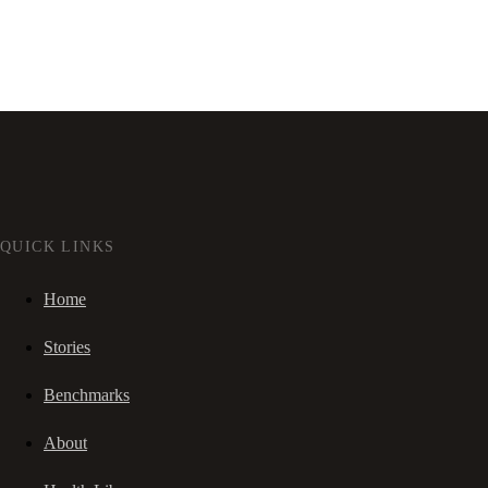
QUICK LINKS
Home
Stories
Benchmarks
About