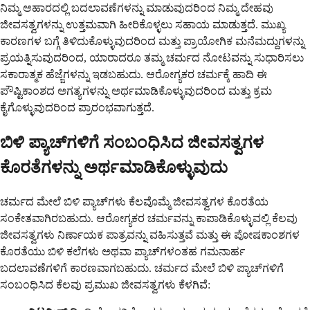
ನಿಮ್ಮ ಆಹಾರದಲ್ಲಿ ಬದಲಾವಣೆಗಳನ್ನು ಮಾಡುವುದರಿಂದ ನಿಮ್ಮ ದೇಹವು
ಜೀವಸತ್ವಗಳನ್ನು ಉತ್ತಮವಾಗಿ ಹೀರಿಕೊಳ್ಳಲು ಸಹಾಯ ಮಾಡುತ್ತದೆ. ಮುಖ್ಯ
ಕಾರಣಗಳ ಬಗ್ಗೆ ತಿಳಿದುಕೊಳ್ಳುವುದರಿಂದ ಮತ್ತು ಪ್ರಾಯೋಗಿಕ ಮನೆಮದ್ದುಗಳನ್ನು
ಪ್ರಯತ್ನಿಸುವುದರಿಂದ, ಯಾರಾದರೂ ತಮ್ಮ ಚರ್ಮದ ನೋಟವನ್ನು ಸುಧಾರಿಸಲು
ಸಕಾರಾತ್ಮಕ ಹೆಜ್ಜೆಗಳನ್ನು ಇಡಬಹುದು. ಆರೋಗ್ಯಕರ ಚರ್ಮಕ್ಕೆ ಹಾದಿ ಈ
ಪೌಷ್ಟಿಕಾಂಶದ ಅಗತ್ಯಗಳನ್ನು ಅರ್ಥಮಾಡಿಕೊಳ್ಳುವುದರಿಂದ ಮತ್ತು ಕ್ರಮ
ಕೈಗೊಳ್ಳುವುದರಿಂದ ಪ್ರಾರಂಭವಾಗುತ್ತದೆ.
ಬಿಳಿ ಪ್ಯಾಚ್‌ಗಳಿಗೆ ಸಂಬಂಧಿಸಿದ ಜೀವಸತ್ವಗಳ
ಕೊರತೆಗಳನ್ನು ಅರ್ಥಮಾಡಿಕೊಳ್ಳುವುದು
ಚರ್ಮದ ಮೇಲೆ ಬಿಳಿ ಪ್ಯಾಚ್‌ಗಳು ಕೆಲವೊಮ್ಮೆ ಜೀವಸತ್ವಗಳ ಕೊರತೆಯ
ಸಂಕೇತವಾಗಿರಬಹುದು. ಆರೋಗ್ಯಕರ ಚರ್ಮವನ್ನು ಕಾಪಾಡಿಕೊಳ್ಳುವಲ್ಲಿ ಕೆಲವು
ಜೀವಸತ್ವಗಳು ನಿರ್ಣಾಯಕ ಪಾತ್ರವನ್ನು ವಹಿಸುತ್ತವೆ ಮತ್ತು ಈ ಪೋಷಕಾಂಶಗಳ
ಕೊರತೆಯು ಬಿಳಿ ಕಲೆಗಳು ಅಥವಾ ಪ್ಯಾಚ್‌ಗಳಂತಹ ಗಮನಾರ್ಹ
ಬದಲಾವಣೆಗಳಿಗೆ ಕಾರಣವಾಗಬಹುದು. ಚರ್ಮದ ಮೇಲೆ ಬಿಳಿ ಪ್ಯಾಚ್‌ಗಳಿಗೆ
ಸಂಬಂಧಿಸಿದ ಕೆಲವು ಪ್ರಮುಖ ಜೀವಸತ್ವಗಳು ಕೆಳಗಿವೆ: