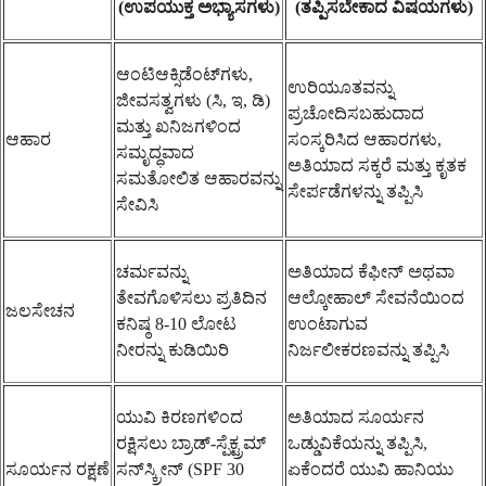
(ಉಪಯುಕ್ತ ಅಭ್ಯಾಸಗಳು)
(ತಪ್ಪಿಸಬೇಕಾದ ವಿಷಯಗಳು)
ಆಂಟಿಆಕ್ಸಿಡೆಂಟ್‌ಗಳು,
ಉರಿಯೂತವನ್ನು
ಜೀವಸತ್ವಗಳು (ಸಿ, ಇ, ಡಿ)
ಪ್ರಚೋದಿಸಬಹುದಾದ
ಮತ್ತು ಖನಿಜಗಳಿಂದ
ಆಹಾರ
ಸಂಸ್ಕರಿಸಿದ ಆಹಾರಗಳು,
ಸಮೃದ್ಧವಾದ
ಅತಿಯಾದ ಸಕ್ಕರೆ ಮತ್ತು ಕೃತಕ
ಸಮತೋಲಿತ ಆಹಾರವನ್ನು
ಸೇರ್ಪಡೆಗಳನ್ನು ತಪ್ಪಿಸಿ
ಸೇವಿಸಿ
ಚರ್ಮವನ್ನು
ಅತಿಯಾದ ಕೆಫೀನ್ ಅಥವಾ
ತೇವಗೊಳಿಸಲು ಪ್ರತಿದಿನ
ಆಲ್ಕೋಹಾಲ್ ಸೇವನೆಯಿಂದ
ಜಲಸೇಚನ
ಕನಿಷ್ಠ 8-10 ಲೋಟ
ಉಂಟಾಗುವ
ನೀರನ್ನು ಕುಡಿಯಿರಿ
ನಿರ್ಜಲೀಕರಣವನ್ನು ತಪ್ಪಿಸಿ
ಯುವಿ ಕಿರಣಗಳಿಂದ
ಅತಿಯಾದ ಸೂರ್ಯನ
ರಕ್ಷಿಸಲು ಬ್ರಾಡ್-ಸ್ಪೆಕ್ಟ್ರಮ್
ಒಡ್ಡುವಿಕೆಯನ್ನು ತಪ್ಪಿಸಿ,
ಸೂರ್ಯನ ರಕ್ಷಣೆ
ಸನ್‌ಸ್ಕ್ರೀನ್ (SPF 30
ಏಕೆಂದರೆ ಯುವಿ ಹಾನಿಯು