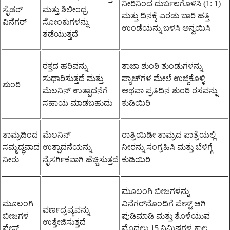
ನೀರಿನಿಂದ ದುರ್ಬಲಗೊಳಿಸಿ (1: 1)
ಸೈಡರ್
ಮತ್ತು ಶಿಲೀಂಧ್ರ
ಮತ್ತು ದಿನಕ್ಕೆ ಎರಡು ಬಾರಿ ಹತ್ತಿ
ವಿನೆಗರ್
ಸೋಂಕುಗಳನ್ನು
ಉಂಡೆಯನ್ನು ಬಳಸಿ ಅನ್ವಯಿಸಿ
ತಡೆಯುತ್ತದೆ
ರಕ್ತದ ಹರಿವನ್ನು
ತಾಜಾ ಶುಂಠಿ ತುಂಡುಗಳನ್ನು
ಸುಧಾರಿಸುತ್ತದೆ ಮತ್ತು
ಪ್ಯಾಚ್‌ಗಳ ಮೇಲೆ ಉಜ್ಜಿಕೊಳ್ಳಿ
ಶುಂಠಿ
ಮೆಲನಿನ್ ಉತ್ಪಾದನೆಗೆ
ಅಥವಾ ಪ್ರತಿದಿನ ಶುಂಠಿ ರಸವನ್ನು
ಸಹಾಯ ಮಾಡಬಹುದು
ಕುಡಿಯಿರಿ
ತಾಮ್ರದಿಂದ
ಮೆಲನಿನ್
ರಾತ್ರಿಯಿಡೀ ತಾಮ್ರದ ಪಾತ್ರೆಯಲ್ಲಿ
ಸಮೃದ್ಧವಾದ
ಉತ್ಪಾದನೆಯನ್ನು
ನೀರನ್ನು ಸಂಗ್ರಹಿಸಿ ಮತ್ತು ಬೆಳಿಗ್ಗೆ
ನೀರು
ನೈಸರ್ಗಿಕವಾಗಿ ಹೆಚ್ಚಿಸುತ್ತದೆ
ಕುಡಿಯಿರಿ
ಮೂಲಂಗಿ ಬೀಜಗಳನ್ನು
ಮೂಲಂಗಿ
ವಿನೆಗರ್‌ನೊಂದಿಗೆ ಪೇಸ್ಟ್ ಆಗಿ
ವರ್ಣದ್ರವ್ಯವನ್ನು
ಬೀಜಗಳ
ಪುಡಿಮಾಡಿ ಮತ್ತು ತೊಳೆಯುವ
ಉತ್ತೇಜಿಸುತ್ತದೆ
ಪೇಸ್ಟ್
ಮೊದಲು 15 ನಿಮಿಷಗಳ ಕಾಲ