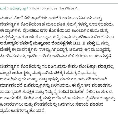
ಮನೆ
ಆರೋಗ್ಯ ಬ್ಲಾಗ್
How To Remove The White Patches On The Skin By Home Remedies Caused By Vitamin Deficiency
ಮುಖದ ಮೇಲೆ ಬಿಳಿ ಪ್ಯಾಚ್‌ಗಳು ಕಾಳಜಿಗೆ ಕಾರಣವಾಗಬಹುದು ಮತ್ತು
ಜೀವಸತ್ವಗಳ ಕೊರತೆಯಂತಹ ಮೂಲಭೂತ ಸಮಸ್ಯೆಗಳನ್ನು ಸೂಚಿಸಬಹುದು.
ಈ ಪ್ಯಾಚ್‌ಗಳು ಪೋಷಕಾಂಶಗಳ ಕೊರತೆಯಿಂದ ಉಂಟಾಗಬಹುದು ಮತ್ತು
ಮಕ್ಕಳನ್ನು ಒಳಗೊಂಡಂತೆ ಎಲ್ಲಾ ವಯಸ್ಸಿನ ಜನರನ್ನು ಪರಿಣಾಮ ಬೀರಬಹುದು.
ಆರೋಗ್ಯಕರ ಚರ್ಮಕ್ಕೆ ಮುಖ್ಯವಾದ ಜೀವಸತ್ವಗಳು B12, D ಮತ್ತು E
. ನಮ್ಮ
ದೇಹಕ್ಕೆ ಈ ಜೀವಸತ್ವಗಳು ಸಾಕಷ್ಟು ಸಿಗದಿದ್ದಾಗ, ಚರ್ಮವು ಅಸಮ ಬಣ್ಣವನ್ನು
ತೋರಿಸಬಹುದು, ಇದರಿಂದಾಗಿ ಗೋಚರಿಸುವ ಬಿಳಿ ಕಲೆಗಳು ಉಂಟಾಗುತ್ತವೆ.
ಜೀವಸತ್ವಗಳ ಕೊರತೆಯನ್ನು ಸರಿಪಡಿಸುವುದು ಕೇವಲ ನೋಟಕ್ಕಾಗಿ ಮಾತ್ರವಲ್ಲ,
ಒಟ್ಟಾರೆ ಆರೋಗ್ಯಕ್ಕೂ ಮುಖ್ಯವಾಗಿದೆ. ಚಿಕಿತ್ಸೆಗೆ ಸಮಗ್ರ ವಿಧಾನವನ್ನು
ಅನುಸರಿಸುವುದು ಮುಖ್ಯ, ಮತ್ತು ಇದನ್ನು ಮಾಡಲು ಒಂದು ಪರಿಣಾಮಕಾರಿ
ಮಾರ್ಗವೆಂದರೆ ಮನೆಮದ್ದುಗಳನ್ನು ಬಳಸುವುದು. ಈ ನೈಸರ್ಗಿಕ ಪರಿಹಾರಗಳು
ಸಾಮಾನ್ಯವಾಗಿ ಸುರಕ್ಷಿತ ಮತ್ತು ನಿಮ್ಮ ದೈನಂದಿನ ದಿನಚರಿಗೆ ಸೇರಿಸಲು ಸುಲಭ.
ಉದಾಹರಣೆಗೆ, ತೆಂಗಿನ ಎಣ್ಣೆ ಮತ್ತು ಆಲೋವೆರಾ ಚರ್ಮದ ನೈಸರ್ಗಿಕ ಬಣ್ಣವನ್ನು
ಹಿಂದಿರುಗಿಸಲು ಮತ್ತು ಪೋಷಣೆಯನ್ನು ಒದಗಿಸಲು ಸಹಾಯ ಮಾಡುವ
ಪ್ರಯೋಜನಗಳನ್ನು ಹೊಂದಿವೆ.