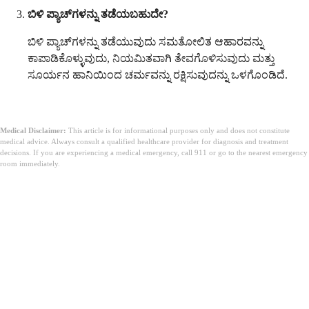
ಬಿಳಿ ಪ್ಯಾಚ್‌ಗಳನ್ನು ತಡೆಯಬಹುದೇ?
ಬಿಳಿ ಪ್ಯಾಚ್‌ಗಳನ್ನು ತಡೆಯುವುದು ಸಮತೋಲಿತ ಆಹಾರವನ್ನು
ಕಾಪಾಡಿಕೊಳ್ಳುವುದು, ನಿಯಮಿತವಾಗಿ ತೇವಗೊಳಿಸುವುದು ಮತ್ತು
ಸೂರ್ಯನ ಹಾನಿಯಿಂದ ಚರ್ಮವನ್ನು ರಕ್ಷಿಸುವುದನ್ನು ಒಳಗೊಂಡಿದೆ.
Medical Disclaimer:
This article is for informational purposes only and does not constitute
medical advice. Always consult a qualified healthcare provider for diagnosis and treatment
decisions. If you are experiencing a medical emergency, call 911 or go to the nearest emergency
room immediately.