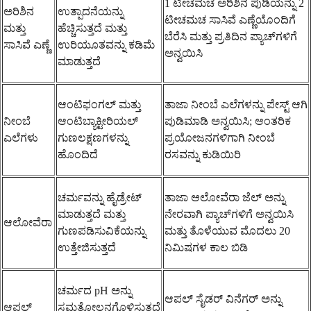
1 ಟೀಚಮಚ ಅರಿಶಿನ ಪುಡಿಯನ್ನು 2
ಅರಿಶಿನ
ಉತ್ಪಾದನೆಯನ್ನು
ಟೀಚಮಚ ಸಾಸಿವೆ ಎಣ್ಣೆಯೊಂದಿಗೆ
ಮತ್ತು
ಹೆಚ್ಚಿಸುತ್ತದೆ ಮತ್ತು
ಬೆರೆಸಿ ಮತ್ತು ಪ್ರತಿದಿನ ಪ್ಯಾಚ್‌ಗಳಿಗೆ
ಸಾಸಿವೆ ಎಣ್ಣೆ
ಉರಿಯೂತವನ್ನು ಕಡಿಮೆ
ಅನ್ವಯಿಸಿ
ಮಾಡುತ್ತದೆ
ಆಂಟಿಫಂಗಲ್ ಮತ್ತು
ತಾಜಾ ನೀಂಬೆ ಎಲೆಗಳನ್ನು ಪೇಸ್ಟ್ ಆಗಿ
ನೀಂಬೆ
ಆಂಟಿಬ್ಯಾಕ್ಟೀರಿಯಲ್
ಪುಡಿಮಾಡಿ ಅನ್ವಯಿಸಿ; ಆಂತರಿಕ
ಎಲೆಗಳು
ಗುಣಲಕ್ಷಣಗಳನ್ನು
ಪ್ರಯೋಜನಗಳಿಗಾಗಿ ನೀಂಬೆ
ಹೊಂದಿದೆ
ರಸವನ್ನು ಕುಡಿಯಿರಿ
ಚರ್ಮವನ್ನು ಹೈಡ್ರೇಟ್
ತಾಜಾ ಆಲೋವೆರಾ ಜೆಲ್ ಅನ್ನು
ಮಾಡುತ್ತದೆ ಮತ್ತು
ನೇರವಾಗಿ ಪ್ಯಾಚ್‌ಗಳಿಗೆ ಅನ್ವಯಿಸಿ
ಆಲೋವೆರಾ
ಗುಣಪಡಿಸುವಿಕೆಯನ್ನು
ಮತ್ತು ತೊಳೆಯುವ ಮೊದಲು 20
ಉತ್ತೇಜಿಸುತ್ತದೆ
ನಿಮಿಷಗಳ ಕಾಲ ಬಿಡಿ
ಚರ್ಮದ pH ಅನ್ನು
ಆಪಲ್ ಸೈಡರ್ ವಿನೆಗರ್ ಅನ್ನು
ಆಪಲ್
ಸಮತೋಲನಗೊಳಿಸುತ್ತದೆ