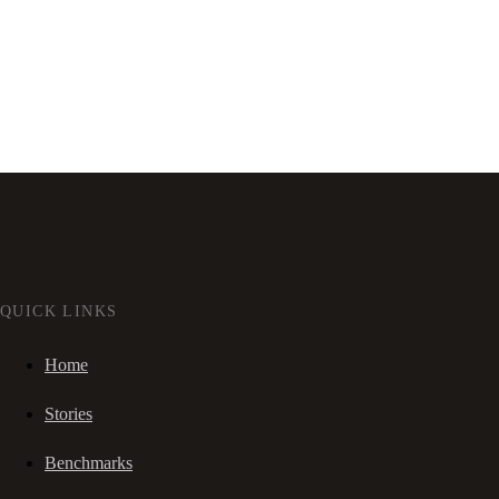
QUICK LINKS
Home
Stories
Benchmarks