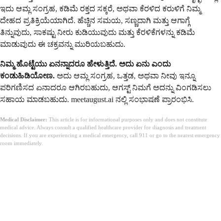
ಇದು ಆಮ್ಲ ಸಂಗ್ರಹ, ಕಡಿಮೆ ರಕ್ತದ ಸಕ್ಕರೆ, ಅಥವಾ ಕೆರಳಿದ ಕರುಳಿಗೆ ನಿಮ್ಮ
ದೇಹದ ಪ್ರತಿಕ್ರಿಯೆಯಾಗಿದೆ. ಹೆಚ್ಚಿನ ಸಮಯ, ಸಣ್ಣದಾಗಿ ಮತ್ತು ಆಗಾಗ್ಗೆ
ತಿನ್ನುವುದು, ಸಾಕಷ್ಟು ನೀರು ಕುಡಿಯುವುದು ಮತ್ತು ಕೆರಳಿಕೆಗಳನ್ನು ಕಡಿಮೆ
ಮಾಡುವುದು ಈ ಚಕ್ರವನ್ನು ಮುರಿಯಬಹುದು.
ನಿಮ್ಮ ಹೊಟ್ಟೆಯು ಏನನ್ನಾದರೂ ಹೇಳುತ್ತಿದೆ. ಅದು ಏನು ಎಂದು
ಕಂಡುಹಿಡಿಯೋಣ.
ಅದು ಆಮ್ಲ ಸಂಗ್ರಹ, ಒತ್ತಡ, ಅಥವಾ ನೀವು ಇನ್ನೂ
ಪರಿಗಣಿಸದ ಏನಾದರೂ ಆಗಿರಬಹುದು, ಆಗಸ್ಟ್ ನಿಮಗೆ ಅದನ್ನು ವಿಂಗಡಿಸಲು
ಸಹಾಯ ಮಾಡಬಹುದು. meetaugust.ai ನಲ್ಲಿ ಸಂಭಾಷಣೆ ಪ್ರಾರಂಭಿಸಿ.
Medical Disclaimer:
This article is for informational purposes only and does not constitute
medical advice. Always consult a qualified healthcare provider for diagnosis and treatment
decisions. If you are experiencing a medical emergency, call 911 or go to the nearest emergency
room immediately.