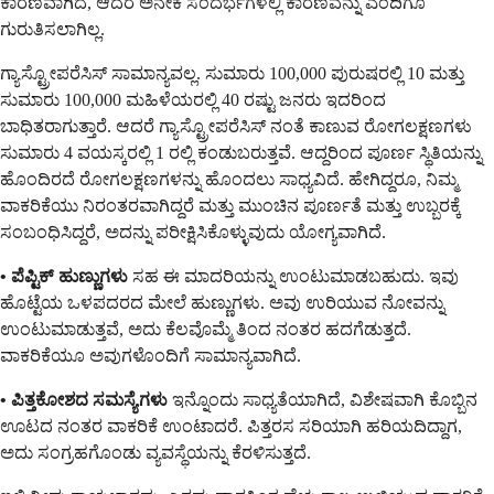
ಕಾರಣವಾಗಿದೆ, ಆದರೆ ಅನೇಕ ಸಂದರ್ಭಗಳಲ್ಲಿ ಕಾರಣವನ್ನು ಎಂದಿಗೂ
ಗುರುತಿಸಲಾಗಿಲ್ಲ.
ಗ್ಯಾಸ್ಟ್ರೋಪರೆಸಿಸ್ ಸಾಮಾನ್ಯವಲ್ಲ. ಸುಮಾರು 100,000 ಪುರುಷರಲ್ಲಿ 10 ಮತ್ತು
ಸುಮಾರು 100,000 ಮಹಿಳೆಯರಲ್ಲಿ 40 ರಷ್ಟು ಜನರು ಇದರಿಂದ
ಬಾಧಿತರಾಗುತ್ತಾರೆ. ಆದರೆ ಗ್ಯಾಸ್ಟ್ರೋಪರೆಸಿಸ್ ನಂತೆ ಕಾಣುವ ರೋಗಲಕ್ಷಣಗಳು
ಸುಮಾರು 4 ವಯಸ್ಕರಲ್ಲಿ 1 ರಲ್ಲಿ ಕಂಡುಬರುತ್ತವೆ. ಆದ್ದರಿಂದ ಪೂರ್ಣ ಸ್ಥಿತಿಯನ್ನು
ಹೊಂದಿರದೆ ರೋಗಲಕ್ಷಣಗಳನ್ನು ಹೊಂದಲು ಸಾಧ್ಯವಿದೆ. ಹೇಗಿದ್ದರೂ, ನಿಮ್ಮ
ವಾಕರಿಕೆಯು ನಿರಂತರವಾಗಿದ್ದರೆ ಮತ್ತು ಮುಂಚಿನ ಪೂರ್ಣತೆ ಮತ್ತು ಉಬ್ಬರಕ್ಕೆ
ಸಂಬಂಧಿಸಿದ್ದರೆ, ಅದನ್ನು ಪರೀಕ್ಷಿಸಿಕೊಳ್ಳುವುದು ಯೋಗ್ಯವಾಗಿದೆ.
• ಪೆಪ್ಟಿಕ್ ಹುಣ್ಣುಗಳು
ಸಹ ಈ ಮಾದರಿಯನ್ನು ಉಂಟುಮಾಡಬಹುದು. ಇವು
ಹೊಟ್ಟೆಯ ಒಳಪದರದ ಮೇಲೆ ಹುಣ್ಣುಗಳು. ಅವು ಉರಿಯುವ ನೋವನ್ನು
ಉಂಟುಮಾಡುತ್ತವೆ, ಅದು ಕೆಲವೊಮ್ಮೆ ತಿಂದ ನಂತರ ಹದಗೆಡುತ್ತದೆ.
ವಾಕರಿಕೆಯೂ ಅವುಗಳೊಂದಿಗೆ ಸಾಮಾನ್ಯವಾಗಿದೆ.
• ಪಿತ್ತಕೋಶದ ಸಮಸ್ಯೆಗಳು
ಇನ್ನೊಂದು ಸಾಧ್ಯತೆಯಾಗಿದೆ, ವಿಶೇಷವಾಗಿ ಕೊಬ್ಬಿನ
ಊಟದ ನಂತರ ವಾಕರಿಕೆ ಉಂಟಾದರೆ. ಪಿತ್ತರಸ ಸರಿಯಾಗಿ ಹರಿಯದಿದ್ದಾಗ,
ಅದು ಸಂಗ್ರಹಗೊಂಡು ವ್ಯವಸ್ಥೆಯನ್ನು ಕೆರಳಿಸುತ್ತದೆ.