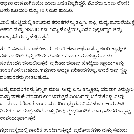
ಅಥವಾ ದಾಹವಾಗಿದೆಯೇ ಎಂದು ಖಚಿತವಿಲ್ಲದಿದ್ದರೆ, ಮೊದಲು ಒಂದು ಲೋಟ
ನೀರು ಕುಡಿಯಿರಿ ಮತ್ತು 10 ನಿಮಿಷ ಕಾಯಿರಿ.
ಖಾಲಿ ಹೊಟ್ಟೆಯಲ್ಲಿ ತಿಳಿದಿರುವ ಕೆರಳಿಕೆಗಳನ್ನು ತಪ್ಪಿಸಿ. ಕಾಫಿ, ಮದ್ಯ, ಮಸಾಲೆಯುಕ್ತ
ಆಹಾರ ಮತ್ತು NSAID ಗಳು ನಿಮ್ಮ ಹೊಟ್ಟೆಯಲ್ಲಿ ಏನೂ ಇಲ್ಲದಿದ್ದಾಗ ಆಮ್ಲ
ಉತ್ಪಾದನೆಯನ್ನು ಹೆಚ್ಚಿಸುತ್ತವೆ.
ಶುಂಠಿ ಸಹಾಯ ಮಾಡಬಹುದು. ಶುಂಠಿ ಚಹಾ ಅಥವಾ ಸಣ್ಣ ಶುಂಠಿ ಕ್ಯಾಪ್ಸುಲ್
ಗಳು ವಾಕರಿಕೆಯನ್ನು ಕಡಿಮೆ ಮಾಡಲು ಸಹಾಯ ಮಾಡುತ್ತವೆ ಎಂದು
ಸಂಶೋಧನೆ ಬೆಂಬಲಿಸುತ್ತದೆ. ಪುದೀನಾ ಚಹಾವು ಹೊಟ್ಟೆಯ ಸ್ನಾಯುಗಳನ್ನು
ಶಾಂತಗೊಳಿಸಬಹುದು. ಇವುಗಳು ಅದ್ಭುತ ಪರಿಹಾರಗಳಲ್ಲ, ಆದರೆ ಅವು ಸ್ವಲ್ಪ
ಪರಿಹಾರವನ್ನು ನೀಡಬಹುದು.
ನಿಮ್ಮ ಮಾದರಿಗಳನ್ನು ಟ್ರ್ಯಾಕ್ ಮಾಡಿ. ನೀವು ಏನು ತಿನ್ನುತ್ತೀರಿ, ಯಾವಾಗ ತಿನ್ನುತ್ತೀರಿ
ಮತ್ತು ವಾಕರಿಕೆ ಯಾವಾಗ ಉಂಟಾಗುತ್ತದೆ ಎಂಬುದನ್ನು ಬರೆದುಕೊಳ್ಳಿ. ನೀವು
ಒಂದು ವಾರದೊಳಗೆ ಒಂದು ಮಾದರಿಯನ್ನು ಗಮನಿಸಬಹುದು. ಆ ಮಾಹಿತಿ
ನಿಮಗೆ ಉಪಯುಕ್ತವಾಗಿದೆ ಮತ್ತು ನೀವು ವೈದ್ಯರೊಂದಿಗೆ ಮಾತನಾಡಿದರೆ ಇನ್ನಷ್ಟು
ಉಪಯುಕ್ತವಾಗುತ್ತದೆ.
ಗರ್ಭಾವಸ್ಥೆಯಲ್ಲಿ ವಾಕರಿಕೆ ಉಂಟಾಗುತ್ತಿದ್ದರೆ, ಪ್ರಚೋದಕಗಳು ಮತ್ತು ಸಮಯ