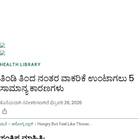
Benchmarks
Stories
FAQ
Sign up / Log in
HEALTH LIBRARY
ತಿಂಡಿ ತಿಂದ ನಂತರ ವಾಕರಿಕೆ ಉಂಟಾಗಲು 5
ಸಾಮಾನ್ಯ ಕಾರಣಗಳು
ಕೊನೆಯದಾಗಿ ನವೀಕರಿಸಲಾಗಿದೆ
ಫೆಬ್ರವರಿ 26, 2026
ಮನೆ
ಆರೋಗ್ಯ ಬ್ಲಾಗ್
Hungry But Feel Like Throwing Up When I Eat
ಸಂಕ್ಷಿಪ್ತ ಮಾಹಿತಿ: