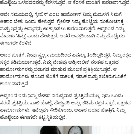
ಹೊಟ್ಟೆಯ ಒಳಪದರವನ್ನು ಕೆರಳಿಸುತ್ತದೆ. ಆ ಕೆರಳಿಕೆ ವಾಂತಿಗೆ ಕಾರಣವಾಗುತ್ತದೆ.
ಅದೇ ಸಮಯದಲ್ಲಿ, ಗ್ರೇಲಿನ್ ಎಂಬ ಹಾರ್ಮೋನ್ ನಿಮ್ಮ ಮೆದುಳಿಗೆ ನಿಮಗೆ
ಆಹಾರ ಬೇಕು ಎಂದು ಹೇಳುತ್ತದೆ. ಗ್ರೇಲಿನ್ ನಿಮ್ಮ ಹೊಟ್ಟೆಯ ಸಂಕೋಚನಕ್ಕೆ
ಮತ್ತು ಇನ್ನಷ್ಟು ಆಮ್ಲವನ್ನು ಉತ್ಪಾದಿಸಲು ಕಾರಣವಾಗುತ್ತದೆ. ಆದ್ದರಿಂದ ನಿಮ್ಮ
ಮೆದುಳು 'ತಿನ್ನು' ಎಂದು ಹೇಳುತ್ತದೆ, ಆದರೆ ಆಮ್ಲದಿಂದಾಗಿ ನಿಮ್ಮ ಹೊಟ್ಟೆಯು
ಈಗಾಗಲೇ ಕೆರಳಿದೆ.
ಅದರ ಜೊತೆಗೆ, ನೀವು ಸ್ವಲ್ಪ ಸಮಯದಿಂದ ಏನನ್ನೂ ತಿಂದಿಲ್ಲದಿದ್ದರೆ, ನಿಮ್ಮ ರಕ್ತದ
ಸಕ್ಕರೆ ಕಡಿಮೆಯಾಗುತ್ತದೆ. ನಿಮ್ಮ ದೇಹವು ಅಡ್ರಿನಾಲಿನ್ ನಂತಹ ಒತ್ತಡದ
ಹಾರ್ಮೋನುಗಳನ್ನು ಬಿಡುಗಡೆ ಮಾಡುವ ಮೂಲಕ ಪ್ರತಿಕ್ರಿಯಿಸುತ್ತದೆ. ಆ
ಹಾರ್ಮೋನುಗಳು ಹಸಿವಿನ ಜೊತೆಗೆ ವಾಕರಿಕೆ, ನಡುಕ ಮತ್ತು ತಲೆತಿರುಗುವಿಕೆಗೆ
ಕಾರಣವಾಗುತ್ತವೆ.
ಆದ್ದರಿಂದ ಇದು ನಿಮ್ಮ ದೇಹದ ವಿರುದ್ಧವಾದ ಪ್ರತಿಕ್ರಿಯೆಯಲ್ಲ. ಇದು ಒಂದು
ಸರಣಿ ಪ್ರತಿಕ್ರಿಯೆ. ಖಾಲಿ ಹೊಟ್ಟೆ, ಹೆಚ್ಚುವರಿ ಆಮ್ಲ, ಕಡಿಮೆ ರಕ್ತದ ಸಕ್ಕರೆ, ಒತ್ತಡದ
ಹಾರ್ಮೋನುಗಳು. ಇವೆಲ್ಲವೂ ಸೇರಿಕೊಂಡು, ಆಹಾರ ಬರುವ ಹೊತ್ತಿಗೆ, ನಿಮ್ಮ
ಹೊಟ್ಟೆಯು ಈಗಾಗಲೇ ಕೆಟ್ಟ ಸ್ಥಿತಿಯಲ್ಲಿದೆ.