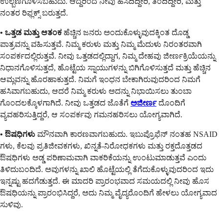
ಉಲ್ಬಣಗೊಳಿಸಬಹುದು. ಆದ್ದರಿಂದ ನೀವು ಹಸಿದಿದ್ದೀರಿ, ತಿಂದಿದ್ದೀರಿ, ಮತ್ತು
ನಂತರ ರಿಫ್ಲಕ್ಸ್ ಬರುತ್ತದೆ.
• ಒತ್ತಡ ಮತ್ತು ಆತಂಕ
ಹೆಚ್ಚಿನ ಜನರು ಅಂದುಕೊಳ್ಳುವುದಕ್ಕಿಂತ ದೊಡ್ಡ
ಪಾತ್ರವನ್ನು ವಹಿಸುತ್ತವೆ. ನಿಮ್ಮ ಕರುಳು ಮತ್ತು ನಿಮ್ಮ ಮೆದುಳು ನಿರಂತರವಾಗಿ
ಸಂಪರ್ಕದಲ್ಲಿರುತ್ತವೆ. ನೀವು ಒತ್ತಡದಲ್ಲಿದ್ದಾಗ, ನಿಮ್ಮ ದೇಹವು ಜೀರ್ಣಕ್ರಿಯೆಯನ್ನು
ನಿಧಾನಗೊಳಿಸುತ್ತದೆ, ಹೊಟ್ಟೆಯ ಸ್ನಾಯುಗಳನ್ನು ಬಿಗಿಗೊಳಿಸುತ್ತದೆ ಮತ್ತು ಹೆಚ್ಚಿನ
ಆಮ್ಲವನ್ನು ಹೊರಹಾಕುತ್ತದೆ. ನಿಮಗೆ ಇಂಧನ ಬೇಕಾಗಿರುವುದರಿಂದ ನಿಮಗೆ
ಹಸಿವಾಗಬಹುದು, ಆದರೆ ನಿಮ್ಮ ಕರುಳು ಅದನ್ನು ನಿಭಾಯಿಸಲು ತುಂಬಾ
ಗೊಂದಲಕ್ಕೊಳಗಾಗಿದೆ. ನೀವು ಒತ್ತಡದ ಜೊತೆಗೆ
ಅಜೀರ್ಣ
ದೊಂದಿಗೆ
ವ್ಯವಹರಿಸುತ್ತಿದ್ದರೆ, ಆ ಸಂಪರ್ಕವು ಗಮನಹರಿಸಲು ಯೋಗ್ಯವಾಗಿದೆ.
• ಔಷಧಿಗಳು
ಮೌನವಾಗಿ ಕಾರಣವಾಗಬಹುದು. ಇಬುಪ್ರೊಫೆನ್ ನಂತಹ NSAID
ಗಳು, ಕೆಲವು ಪ್ರತಿಜೀವಕಗಳು, ಖಿನ್ನತೆ-ನಿರೋಧಕಗಳು ಮತ್ತು ರಕ್ತದೊತ್ತಡದ
ಔಷಧಿಗಳು ಅಡ್ಡ ಪರಿಣಾಮವಾಗಿ ವಾಕರಿಕೆಯನ್ನು ಉಂಟುಮಾಡುತ್ತವೆ ಎಂದು
ತಿಳಿದುಬಂದಿದೆ. ಅವುಗಳನ್ನು ಖಾಲಿ ಹೊಟ್ಟೆಯಲ್ಲಿ ತೆಗೆದುಕೊಳ್ಳುವುದರಿಂದ ಇದು
ಇನ್ನಷ್ಟು ಹದಗೆಡುತ್ತದೆ. ಈ ಮಾದರಿ ಪ್ರಾರಂಭವಾದ ಸಮಯದಲ್ಲಿ ನೀವು ಹೊಸ
ಔಷಧಿಯನ್ನು ಪ್ರಾರಂಭಿಸಿದ್ದರೆ, ಅದು ನಿಮ್ಮ ವೈದ್ಯರೊಂದಿಗೆ ಹೇಳಲು ಯೋಗ್ಯವಾದ
ಸುಳಿವು.