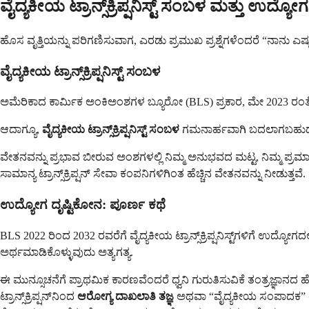
ವೈದ್ಯಕೀಯ ಟ್ರಾನ್ಸ್‌ಕ್ರಿಪ್ಷನಿಸ್ಟ್ ಸಂಬಳ ಮತ್ತು ಉದ್ಯೋ
ಹೊಸ ವೃತ್ತಿಯನ್ನು ಪರಿಗಣಿಸುವಾಗ, ಎರಡು ಪ್ರಮುಖ ಪ್ರಶ್ನೆಗಳೆಂದರೆ “ನಾನು ಎಷ್
ವೈದ್ಯಕೀಯ ಟ್ರಾನ್ಸ್‌ಕ್ರಿಪ್ಷನಿಸ್ಟ್ ಸಂಬಳ
ಅಮೆರಿಕಾದ ಕಾರ್ಮಿಕ ಅಂಕಿಅಂಶಗಳ ಬ್ಯೂರೋ (BLS) ಪ್ರಕಾರ, ಮೇ 2023 ರಂತೆ ವೈದ್ಯಕ
ಆದಾಗ್ಯೂ,
ವೈದ್ಯಕೀಯ ಟ್ರಾನ್ಸ್‌ಕ್ರಿಪ್ಷನಿಸ್ಟ್ ಸಂಬಳ
ಗಮನಾರ್ಹವಾಗಿ ಬದಲಾಗಬಹುದು. 
ವೇತನವನ್ನು ಪ್ರಭಾವ ಬೀರುವ ಅಂಶಗಳಲ್ಲಿ ನಿಮ್ಮ ಅನುಭವದ ಮಟ್ಟ, ನಿಮ್ಮ ಪ್ರಮಾಣ
ಸಾಮಾನ್ಯ ಟ್ರಾನ್ಸ್‌ಕ್ರಿಪ್ಷನ್ ಸೇವಾ ಕಂಪನಿಗಳಿಗಿಂತ ಹೆಚ್ಚಿನ ವೇತನವನ್ನು ನೀಡುತ್ತವೆ.
ಉದ್ಯೋಗ ದೃಷ್ಟಿಕೋನ: ಪೂರ್ಣ ಕಥೆ
BLS 2022 ರಿಂದ 2032 ರವರೆಗೆ ವೈದ್ಯಕೀಯ ಟ್ರಾನ್ಸ್‌ಕ್ರಿಪ್ಷನಿಸ್ಟ್‌ಗಳಿಗೆ ಉ
ಅರ್ಥಮಾಡಿಕೊಳ್ಳುವುದು ಅತ್ಯಗತ್ಯ.
ಈ ಮುನ್ಸೂಚನೆಗೆ ಪ್ರಾಥಮಿಕ ಕಾರಣವೆಂದರೆ ಧ್ವನಿ ಗುರುತಿಸುವಿಕೆ ತಂತ್ರಜ್ಞಾನದ ಹೆಚ
ಟ್ರಾನ್ಸ್‌ಕ್ರಿಪ್ಷನ್‌ನಿಂದ
ಆರೋಗ್ಯ ದಾಖಲಾತಿ ತಜ್ಞ
ಅಥವಾ “ವೈದ್ಯಕೀಯ ಸಂಪಾದಕ” ಆಗಿ