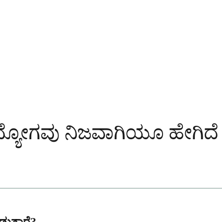
ಟ್: ಉದ್ಯೋಗವು ನಿಜವಾಗಿಯೂ ಹೇಗಿದೆ