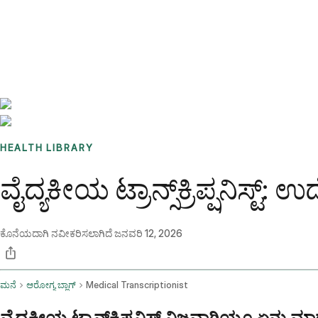
Benchmarks
Stories
FAQ
Sign up / Log in
HEALTH LIBRARY
ವೈದ್ಯಕೀಯ ಟ್ರಾನ್ಸ್‌ಕ್ರಿಪ್ಷನಿಸ್
ಕೊನೆಯದಾಗಿ ನವೀಕರಿಸಲಾಗಿದೆ
ಜನವರಿ 12, 2026
ಮನೆ
ಆರೋಗ್ಯ ಬ್ಲಾಗ್
Medical Transcriptionist