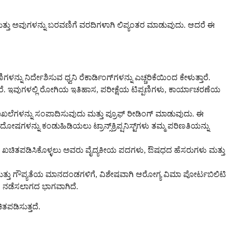
ದು ಮತ್ತು ಅವುಗಳನ್ನು ಬರವಣಿಗೆ ವರದಿಗಳಾಗಿ ಲಿಪ್ಯಂತರ ಮಾಡುವುದು. ಆದರೆ ಈ
ನು ನಿರ್ದೇಶಿಸುವ ಧ್ವನಿ ರೆಕಾರ್ಡಿಂಗ್‌ಗಳನ್ನು ಎಚ್ಚರಿಕೆಯಿಂದ ಕೇಳುತ್ತಾರೆ.
್ತಾರೆ. ಇವುಗಳಲ್ಲಿ ರೋಗಿಯ ಇತಿಹಾಸ, ಪರೀಕ್ಷೆಯ ಟಿಪ್ಪಣಿಗಳು, ಕಾರ್ಯಾಚರಣೆಯ
 ದಾಖಲೆಗಳನ್ನು ಸಂಪಾದಿಸುವುದು ಮತ್ತು ಪ್ರೂಫ್ ರೀಡಿಂಗ್ ಮಾಡುವುದು. ಈ
ಗಳನ್ನು ಕಂಡುಹಿಡಿಯಲು ಟ್ರಾನ್ಸ್‌ಕ್ರಿಪ್ಷನಿಸ್ಟ್‌ಗಳು ತಮ್ಮ ಪರಿಣತಿಯನ್ನು
ು ಖಚಿತಪಡಿಸಿಕೊಳ್ಳಲು ಅವರು ವೈದ್ಯಕೀಯ ಪದಗಳು, ಔಷಧದ ಹೆಸರುಗಳು ಮತ್ತು
ು ಮತ್ತು ಗೌಪ್ಯತೆಯ ಮಾನದಂಡಗಳಿಗೆ, ವಿಶೇಷವಾಗಿ ಆರೋಗ್ಯ ವಿಮಾ ಪೋರ್ಟಬಿಲಿಟಿ
ಕತೆ ನಡೆಸಲಾಗದ ಭಾಗವಾಗಿದೆ.
ಪಡಿಸುತ್ತದೆ.