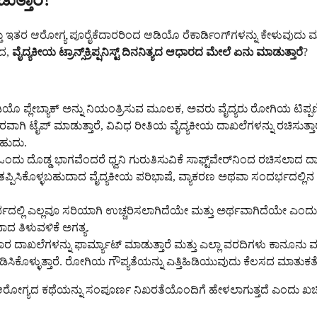
ುತ್ತಾರೆ?
ು ಮತ್ತು ಇತರ ಆರೋಗ್ಯ ಪೂರೈಕೆದಾರರಿಂದ ಆಡಿಯೊ ರೆಕಾರ್ಡಿಂಗ್‌ಗಳನ್ನು ಕೇಳುವು
ಂದ,
ವೈದ್ಯಕೀಯ ಟ್ರಾನ್ಸ್‌ಕ್ರಿಪ್ಷನಿಸ್ಟ್ ದಿನನಿತ್ಯದ ಆಧಾರದ ಮೇಲೆ ಏನು ಮಾಡುತ್ತಾರೆ
?
ೊ ಪ್ಲೇಬ್ಯಾಕ್ ಅನ್ನು ನಿಯಂತ್ರಿಸುವ ಮೂಲಕ, ಅವರು ವೈದ್ಯರು ರೋಗಿಯ ಟಿಪ್ಪಣಿಗಳನ್
ಿಖರವಾಗಿ ಟೈಪ್ ಮಾಡುತ್ತಾರೆ, ವಿವಿಧ ರೀತಿಯ ವೈದ್ಯಕೀಯ ದಾಖಲೆಗಳನ್ನು ರಚಿಸುತ
ಬಹುದು.
ಂದು ದೊಡ್ಡ ಭಾಗವೆಂದರೆ ಧ್ವನಿ ಗುರುತಿಸುವಿಕೆ ಸಾಫ್ಟ್‌ವೇರ್‌ನಿಂದ ರಚಿಸಲಾದ
ತಪ್ಪಿಸಿಕೊಳ್ಳಬಹುದಾದ ವೈದ್ಯಕೀಯ ಪರಿಭಾಷೆ, ವ್ಯಾಕರಣ ಅಥವಾ ಸಂದರ್ಭದಲ್ಲಿನ ದೋಷ
ಲ್ಲಿ ಎಲ್ಲವೂ ಸರಿಯಾಗಿ ಉಚ್ಚರಿಸಲಾಗಿದೆಯೇ ಮತ್ತು ಅರ್ಥವಾಗಿದೆಯೇ ಎಂದ
ಾದ ತಿಳುವಳಿಕೆ ಅಗತ್ಯ.
ಾರ ದಾಖಲೆಗಳನ್ನು ಫಾರ್ಮ್ಯಾಟ್ ಮಾಡುತ್ತಾರೆ ಮತ್ತು ಎಲ್ಲಾ ವರದಿಗಳು ಕಾನೂನ
ಡಿಸಿಕೊಳ್ಳುತ್ತಾರೆ. ರೋಗಿಯ ಗೌಪ್ಯತೆಯನ್ನು ಎತ್ತಿಹಿಡಿಯುವುದು ಕೆಲಸದ ಮಾತು
ಗ್ಯದ ಕಥೆಯನ್ನು ಸಂಪೂರ್ಣ ನಿಖರತೆಯೊಂದಿಗೆ ಹೇಳಲಾಗುತ್ತದೆ ಎಂದು ಖಚಿತ