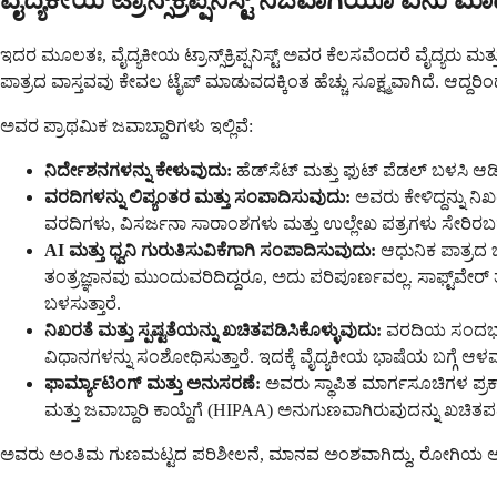
ವೈದ್ಯಕೀಯ ಟ್ರಾನ್ಸ್‌ಕ್ರಿಪ್ಷನಿಸ್ಟ್ ನಿಜವಾಗಿಯೂ ಏನು ಮಾಡ
ಇದರ ಮೂಲತಃ, ವೈದ್ಯಕೀಯ ಟ್ರಾನ್ಸ್‌ಕ್ರಿಪ್ಷನಿಸ್ಟ್ ಅವರ ಕೆಲಸವೆಂದರೆ ವೈದ್ಯರ
ಪಾತ್ರದ ವಾಸ್ತವವು ಕೇವಲ ಟೈಪ್ ಮಾಡುವದಕ್ಕಿಂತ ಹೆಚ್ಚು ಸೂಕ್ಷ್ಮವಾಗಿದೆ. ಆದ್ದರಿ
ಅವರ ಪ್ರಾಥಮಿಕ ಜವಾಬ್ದಾರಿಗಳು ಇಲ್ಲಿವೆ:
ನಿರ್ದೇಶನಗಳನ್ನು ಕೇಳುವುದು:
ಹೆಡ್‌ಸೆಟ್ ಮತ್ತು ಫುಟ್ ಪೆಡಲ್ ಬಳಸಿ ಆಡಿಯ
ವರದಿಗಳನ್ನು ಲಿಪ್ಯಂತರ ಮತ್ತು ಸಂಪಾದಿಸುವುದು:
ಅವರು ಕೇಳಿದ್ದನ್ನು ನ
ವರದಿಗಳು, ವಿಸರ್ಜನಾ ಸಾರಾಂಶಗಳು ಮತ್ತು ಉಲ್ಲೇಖ ಪತ್ರಗಳು ಸೇರಿರ
AI ಮತ್ತು ಧ್ವನಿ ಗುರುತಿಸುವಿಕೆಗಾಗಿ ಸಂಪಾದಿಸುವುದು:
ಆಧುನಿಕ ಪಾತ್ರದ ಒ
ತಂತ್ರಜ್ಞಾನವು ಮುಂದುವರಿದಿದ್ದರೂ, ಅದು ಪರಿಪೂರ್ಣವಲ್ಲ. ಸಾಫ್ಟ್‌ವೇರ್ 
ಬಳಸುತ್ತಾರೆ.
ನಿಖರತೆ ಮತ್ತು ಸ್ಪಷ್ಟತೆಯನ್ನು ಖಚಿತಪಡಿಸಿಕೊಳ್ಳುವುದು:
ವರದಿಯ ಸಂದರ್ಭದ
ವಿಧಾನಗಳನ್ನು ಸಂಶೋಧಿಸುತ್ತಾರೆ. ಇದಕ್ಕೆ ವೈದ್ಯಕೀಯ ಭಾಷೆಯ ಬಗ್ಗೆ ಆಳವ
ಫಾರ್ಮ್ಯಾಟಿಂಗ್ ಮತ್ತು ಅನುಸರಣೆ:
ಅವರು ಸ್ಥಾಪಿತ ಮಾರ್ಗಸೂಚಿಗಳ ಪ್ರಕ
ಮತ್ತು ಜವಾಬ್ದಾರಿ ಕಾಯ್ದೆಗೆ (HIPAA) ಅನುಗುಣವಾಗಿರುವುದನ್ನು ಖಚಿತಪ
ಅವರು ಅಂತಿಮ ಗುಣಮಟ್ಟದ ಪರಿಶೀಲನೆ, ಮಾನವ ಅಂಶವಾಗಿದ್ದು, ರೋಗಿಯ ಆರೋ