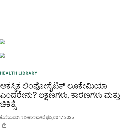
Benchmarks
Stories
FAQ
Sign up / Log in
HEALTH LIBRARY
ಆಕಸ್ಮಿಕ ಲಿಂಫೋಸೈಟಿಕ್ ಲೂಕೇಮಿಯಾ
ಎಂದರೇನು? ಲಕ್ಷಣಗಳು, ಕಾರಣಗಳು ಮತ್ತು
ಚಿಕಿತ್ಸೆ
ಕೊನೆಯದಾಗಿ ನವೀಕರಿಸಲಾಗಿದೆ
ಫೆಬ್ರವರಿ 17, 2025