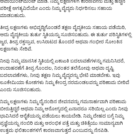
ಅಪಾಯಿಂಟ್‌ಮೆಂಟ್ ಮಾಡಿ. ನಿಮ್ಮ ಲಕ್ಷಣಗಳಿಗೆ ಕಾರಣವೇನು ಮತ್ತು ಹೆಚ್ಚಿನ
ಪರೀಕ್ಷೆ ಅಗತ್ಯವಿದೆಯೇ ಎಂದು ನಿಮ್ಮ ವೈದ್ಯರು ನಿರ್ಧರಿಸಲು ಸಹಾಯ
ಮಾಡಬಹುದು.
ತೀವ್ರ ಲಕ್ಷಣಗಳು ಅಭಿವೃದ್ಧಿಗೊಂಡರೆ ತಕ್ಷಣ ವೈದ್ಯಕೀಯ ಸಹಾಯ ಪಡೆಯಿರಿ,
ಅದು ವೈದ್ಯಕೀಯ ತುರ್ತು ಸ್ಥಿತಿಯನ್ನು ಸೂಚಿಸಬಹುದು. ಈ ತುರ್ತು ಪರಿಸ್ಥಿತಿಗಳಲ್ಲಿ
ಜ್ವರ, ತೀವ್ರ ರಕ್ತಸ್ರಾವ, ಉಸಿರಾಟದ ತೊಂದರೆ ಅಥವಾ ಗಂಭೀರ ಸೋಂಕಿನ
ಲಕ್ಷಣಗಳು ಸೇರಿವೆ.
ನೀವು ನಿಮ್ಮ ಮಾನಸಿಕ ಸ್ಥಿತಿಯಲ್ಲಿ ಏಕಾಏಕಿ ಬದಲಾವಣೆಗಳನ್ನು ಗಮನಿಸಿದರೆ,
ಉದಾಹರಣೆಗೆ ತೀವ್ರ ಗೊಂದಲ, ನಿರಂತರ ತಲೆನೋವು ಅಥವಾ ದೃಷ್ಟಿ
ಬದಲಾವಣೆಗಳು, ನೀವು ತಕ್ಷಣ ನಿಮ್ಮ ವೈದ್ಯರನ್ನು ಭೇಟಿ ಮಾಡಬೇಕು. ಇವು
ಲೂಕೇಮಿಯಾ ಕೋಶಗಳು ನಿಮ್ಮ ಕೇಂದ್ರ ನರಮಂಡಲವನ್ನು ಪರಿಣಾಮ ಬೀರಿವೆ
ಎಂದು ಸೂಚಿಸಬಹುದು.
ನಿಮ್ಮ ಲಕ್ಷಣಗಳು ನಿಮ್ಮ ದೈನಂದಿನ ಜೀವನವನ್ನು ಗಮನಾರ್ಹವಾಗಿ ಪರಿಣಾಮ
ಬೀರುತ್ತಿದ್ದರೆ ಅಥವಾ ನಿಮ್ಮ ಆರೋಗ್ಯದಲ್ಲಿ ಏನಾದರೂ ಸರಿಯಿಲ್ಲ ಎಂದು ನೀವು
ಭಾವಿಸಿದರೆ ಆರೈಕೆಯನ್ನು ಪಡೆಯಲು ಕಾಯಬೇಡಿ. ನಿಮ್ಮ ದೇಹದ ಬಗ್ಗೆ ನಿಮ್ಮ
ಪ್ರಜ್ಞೆಯನ್ನು ನಂಬಿರಿ ಮತ್ತು ಆರಂಭಿಕ ಪತ್ತೆ ಮತ್ತು ಚಿಕಿತ್ಸೆಯು ಸಾಮಾನ್ಯವಾಗಿ
ಉತ್ತಮ ಫಲಿತಾಂಶಗಳಿಗೆ ಕಾರಣವಾಗುತ್ತದೆ ಎಂಬುದನ್ನು ನೆನಪಿಡಿ.