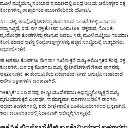
ಮೂಳೆ ಮಜ್ಜೆಯನ್ನು ಸರಿಯಾದ ಪ್ರಮಾಣದಲ್ಲಿ ವಿವಿಧ ರೀತಿಯ ಆರೋಗ್ಯಕರ ರಕ್ತ
ಕೋಶಗಳನ್ನು ಉತ್ಪಾದಿಸುವ ಕಾರ್ಖಾನೆಯೆಂದು ಯೋಚಿಸಿ.
ALL ನಲ್ಲಿ, ಲಿಂಫೋಸೈಟ್‌ಗಳನ್ನು ತಯಾರಿಸುವ ಸೂಚನೆಗಳಲ್ಲಿ ಏನಾದರೂ
ತಪ್ಪಾಗುತ್ತದೆ, ಇದು ಬಿಳಿ ರಕ್ತ ಕೋಶದ ಒಂದು ರೀತಿ. ಪಕ್ವವಾದ, ಸೋಂಕು-
ಪ್ರತಿರೋಧಕ ಕೋಶಗಳನ್ನು ರಚಿಸುವ ಬದಲು, ನಿಮ್ಮ ಮೂಳೆ ಮಜ್ಜೆಯು ಸರಿಯಾಗಿ
ಕೆಲಸ ಮಾಡದ ಅಪಕ್ವ ಲಿಂಫೋಬ್ಲಾಸ್ಟ್‌ಗಳನ್ನು ಹೆಚ್ಚಿನ ಸಂಖ್ಯೆಯಲ್ಲಿ ಉತ್ಪಾದಿಸಲು
ಪ್ರಾರಂಭಿಸುತ್ತದೆ.
ಈ ಅಸಹಜ ಕೋಶಗಳು ವೇಗವಾಗಿ ಗುಣಿಸುತ್ತವೆ ಮತ್ತು ಆರೋಗ್ಯಕರ ಕೆಂಪು ರಕ್ತ
ಕೋಶಗಳು, ಬಿಳಿ ರಕ್ತ ಕೋಶಗಳು ಮತ್ತು ಪ್ಲೇಟ್‌ಲೆಟ್‌ಗಳಿಗೆ ಸೇರಿದ ಜಾಗವನ್ನು
ಆಕ್ರಮಿಸುತ್ತವೆ. ಈ ತುಂಬುವಿಕೆಯ ಪರಿಣಾಮವು ನೀವು ಅನುಭವಿಸಬಹುದಾದ
ಅನೇಕ ಲಕ್ಷಣಗಳಿಗೆ ಕಾರಣವಾಗಿದೆ.
“ಆಕಸ್ಮಿಕ” ಎಂಬ ಪದವು ಈ ಸ್ಥಿತಿಯು ವೇಗವಾಗಿ ಅಭಿವೃದ್ಧಿಗೊಳ್ಳುತ್ತದೆ ಮತ್ತು
ಪ್ರಗತಿಯಾಗುತ್ತದೆ ಎಂದರ್ಥ, ಸಾಮಾನ್ಯವಾಗಿ ವರ್ಷಗಳ ಬದಲಿಗೆ ವಾರಗಳು
ಅಥವಾ ತಿಂಗಳುಗಳಲ್ಲಿ. ಇದು ದೀರ್ಘಕಾಲಿಕ ಲೂಕೇಮಿಯಾಗಳಿಂದ ಭಿನ್ನವಾಗಿದೆ,
ಇದು ಕಾಲಾನಂತರದಲ್ಲಿ ನಿಧಾನವಾಗಿ ಅಭಿವೃದ್ಧಿಗೊಳ್ಳುತ್ತದೆ.
ಆಕಸ್ಮಿಕ ಲಿಂಫೋಸೈಟಿಕ್ ಲೂಕೇಮಿಯಾದ ಲಕ್ಷಣಗಳು