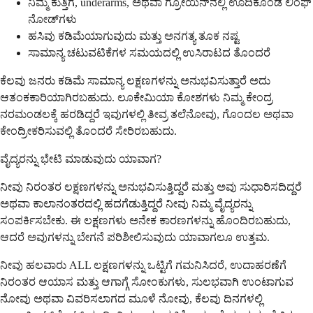
ನಿಮ್ಮ ಕುತ್ತಿಗೆ, underarms, ಅಥವಾ ಗ್ರೋಯಿನ್‌ನಲ್ಲಿ ಊದಿಕೊಂಡ ಲಿಂಫ್
ನೋಡ್‌ಗಳು
ಹಸಿವು ಕಡಿಮೆಯಾಗುವುದು ಮತ್ತು ಅನಗತ್ಯ ತೂಕ ನಷ್ಟ
ಸಾಮಾನ್ಯ ಚಟುವಟಿಕೆಗಳ ಸಮಯದಲ್ಲಿ ಉಸಿರಾಟದ ತೊಂದರೆ
ಕೆಲವು ಜನರು ಕಡಿಮೆ ಸಾಮಾನ್ಯ ಲಕ್ಷಣಗಳನ್ನು ಅನುಭವಿಸುತ್ತಾರೆ ಅದು
ಆತಂಕಕಾರಿಯಾಗಿರಬಹುದು. ಲೂಕೇಮಿಯಾ ಕೋಶಗಳು ನಿಮ್ಮ ಕೇಂದ್ರ
ನರಮಂಡಲಕ್ಕೆ ಹರಡಿದ್ದರೆ ಇವುಗಳಲ್ಲಿ ತೀವ್ರ ತಲೆನೋವು, ಗೊಂದಲ ಅಥವಾ
ಕೇಂದ್ರೀಕರಿಸುವಲ್ಲಿ ತೊಂದರೆ ಸೇರಿರಬಹುದು.
ವೈದ್ಯರನ್ನು ಭೇಟಿ ಮಾಡುವುದು ಯಾವಾಗ?
ನೀವು ನಿರಂತರ ಲಕ್ಷಣಗಳನ್ನು ಅನುಭವಿಸುತ್ತಿದ್ದರೆ ಮತ್ತು ಅವು ಸುಧಾರಿಸದಿದ್ದರೆ
ಅಥವಾ ಕಾಲಾನಂತರದಲ್ಲಿ ಹದಗೆಡುತ್ತಿದ್ದರೆ ನೀವು ನಿಮ್ಮ ವೈದ್ಯರನ್ನು
ಸಂಪರ್ಕಿಸಬೇಕು. ಈ ಲಕ್ಷಣಗಳು ಅನೇಕ ಕಾರಣಗಳನ್ನು ಹೊಂದಿರಬಹುದು,
ಆದರೆ ಅವುಗಳನ್ನು ಬೇಗನೆ ಪರಿಶೀಲಿಸುವುದು ಯಾವಾಗಲೂ ಉತ್ತಮ.
ನೀವು ಹಲವಾರು ALL ಲಕ್ಷಣಗಳನ್ನು ಒಟ್ಟಿಗೆ ಗಮನಿಸಿದರೆ, ಉದಾಹರಣೆಗೆ
ನಿರಂತರ ಆಯಾಸ ಮತ್ತು ಆಗಾಗ್ಗೆ ಸೋಂಕುಗಳು, ಸುಲಭವಾಗಿ ಉಂಟಾಗುವ
ನೋವು ಅಥವಾ ವಿವರಿಸಲಾಗದ ಮೂಳೆ ನೋವು, ಕೆಲವು ದಿನಗಳಲ್ಲಿ