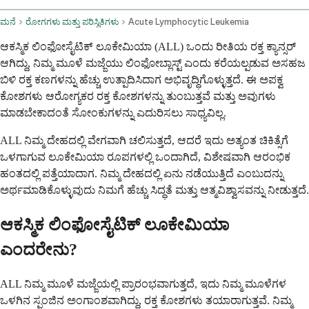
ಮನೆ
ರೋಗಗಳು ಮತ್ತು ಪರಿಸ್ಥಿತಿಗಳು
Acute Lymphocytic Leukemia
ಆಕಸ್ಮಿಕ ಲಿಂಫೋಸೈಟಿಕ್ ಲೂಕೇಮಿಯಾ (ALL) ಒಂದು ರೀತಿಯ ರಕ್ತ ಕ್ಯಾನ್ಸರ್
ಆಗಿದ್ದು, ನಿಮ್ಮ ಮೂಳೆ ಮಜ್ಜೆಯು ಲಿಂಫೋಬ್ಲಾಸ್ಟ್ ಎಂದು ಕರೆಯಲ್ಪಡುವ ಅಸಹಜ
ಬಿಳಿ ರಕ್ತ ಕಣಗಳನ್ನು ಹೆಚ್ಚು ಉತ್ಪಾದಿಸಿದಾಗ ಅಭಿವೃದ್ಧಿಗೊಳ್ಳುತ್ತದೆ. ಈ ಅಪಕ್ವ
ಕೋಶಗಳು ಆರೋಗ್ಯಕರ ರಕ್ತ ಕೋಶಗಳನ್ನು ತುಂಬುತ್ತವೆ ಮತ್ತು ಅವುಗಳು
ಮಾಡಬೇಕಾದಂತೆ ಸೋಂಕುಗಳನ್ನು ಎದುರಿಸಲು ಸಾಧ್ಯವಿಲ್ಲ.
ALL ನಿಮ್ಮ ದೇಹದಲ್ಲಿ ವೇಗವಾಗಿ ಚಲಿಸುತ್ತದೆ, ಆದರೆ ಇದು ಅತ್ಯಂತ ಚಿಕಿತ್ಸೆಗೆ
ಒಳಗಾಗುವ ಲೂಕೇಮಿಯಾ ರೂಪಗಳಲ್ಲಿ ಒಂದಾಗಿದೆ, ವಿಶೇಷವಾಗಿ ಆರಂಭಿಕ
ಹಂತದಲ್ಲಿ ಪತ್ತೆಯಾದಾಗ. ನಿಮ್ಮ ದೇಹದಲ್ಲಿ ಏನು ನಡೆಯುತ್ತಿದೆ ಎಂಬುದನ್ನು
ಅರ್ಥಮಾಡಿಕೊಳ್ಳುವುದು ನಿಮಗೆ ಹೆಚ್ಚು ಸಿದ್ಧತೆ ಮತ್ತು ಆತ್ಮವಿಶ್ವಾಸವನ್ನು ನೀಡುತ್ತದೆ.
ಆಕಸ್ಮಿಕ ಲಿಂಫೋಸೈಟಿಕ್ ಲೂಕೇಮಿಯಾ
ಎಂದರೇನು?
ALL ನಿಮ್ಮ ಮೂಳೆ ಮಜ್ಜೆಯಲ್ಲಿ ಪ್ರಾರಂಭವಾಗುತ್ತದೆ, ಇದು ನಿಮ್ಮ ಮೂಳೆಗಳ
ಒಳಗಿನ ಸ್ಪಂಜಿನ ಅಂಗಾಂಶವಾಗಿದ್ದು, ರಕ್ತ ಕೋಶಗಳು ತಯಾರಾಗುತ್ತವೆ. ನಿಮ್ಮ