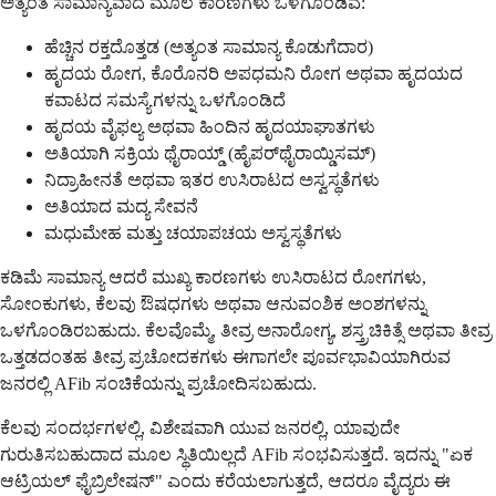
ಅತ್ಯಂತ ಸಾಮಾನ್ಯವಾದ ಮೂಲ ಕಾರಣಗಳು ಒಳಗೊಂಡಿವೆ:
ಹೆಚ್ಚಿನ ರಕ್ತದೊತ್ತಡ (ಅತ್ಯಂತ ಸಾಮಾನ್ಯ ಕೊಡುಗೆದಾರ)
ಹೃದಯ ರೋಗ, ಕೊರೊನರಿ ಅಪಧಮನಿ ರೋಗ ಅಥವಾ ಹೃದಯದ
ಕವಾಟದ ಸಮಸ್ಯೆಗಳನ್ನು ಒಳಗೊಂಡಿದೆ
ಹೃದಯ ವೈಫಲ್ಯ ಅಥವಾ ಹಿಂದಿನ ಹೃದಯಾಘಾತಗಳು
ಅತಿಯಾಗಿ ಸಕ್ರಿಯ ಥೈರಾಯ್ಡ್ (ಹೈಪರ್‌ಥೈರಾಯ್ಡಿಸಮ್)
ನಿದ್ರಾಹೀನತೆ ಅಥವಾ ಇತರ ಉಸಿರಾಟದ ಅಸ್ವಸ್ಥತೆಗಳು
ಅತಿಯಾದ ಮದ್ಯ ಸೇವನೆ
ಮಧುಮೇಹ ಮತ್ತು ಚಯಾಪಚಯ ಅಸ್ವಸ್ಥತೆಗಳು
ಕಡಿಮೆ ಸಾಮಾನ್ಯ ಆದರೆ ಮುಖ್ಯ ಕಾರಣಗಳು ಉಸಿರಾಟದ ರೋಗಗಳು,
ಸೋಂಕುಗಳು, ಕೆಲವು ಔಷಧಗಳು ಅಥವಾ ಆನುವಂಶಿಕ ಅಂಶಗಳನ್ನು
ಒಳಗೊಂಡಿರಬಹುದು. ಕೆಲವೊಮ್ಮೆ, ತೀವ್ರ ಅನಾರೋಗ್ಯ, ಶಸ್ತ್ರಚಿಕಿತ್ಸೆ ಅಥವಾ ತೀವ್ರ
ಒತ್ತಡದಂತಹ ತೀವ್ರ ಪ್ರಚೋದಕಗಳು ಈಗಾಗಲೇ ಪೂರ್ವಭಾವಿಯಾಗಿರುವ
ಜನರಲ್ಲಿ AFib ಸಂಚಿಕೆಯನ್ನು ಪ್ರಚೋದಿಸಬಹುದು.
ಕೆಲವು ಸಂದರ್ಭಗಳಲ್ಲಿ, ವಿಶೇಷವಾಗಿ ಯುವ ಜನರಲ್ಲಿ, ಯಾವುದೇ
ಗುರುತಿಸಬಹುದಾದ ಮೂಲ ಸ್ಥಿತಿಯಿಲ್ಲದೆ AFib ಸಂಭವಿಸುತ್ತದೆ. ಇದನ್ನು "ಏಕ
ಆಟ್ರಿಯಲ್ ಫೈಬ್ರಿಲೇಷನ್" ಎಂದು ಕರೆಯಲಾಗುತ್ತದೆ, ಆದರೂ ವೈದ್ಯರು ಈ