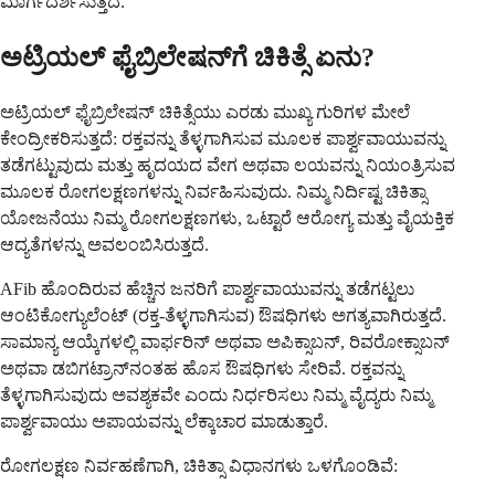
ಮಾರ್ಗದರ್ಶಿಸುತ್ತದೆ.
ಅಟ್ರಿಯಲ್ ಫೈಬ್ರಿಲೇಷನ್‌ಗೆ ಚಿಕಿತ್ಸೆ ಏನು?
ಅಟ್ರಿಯಲ್ ಫೈಬ್ರಿಲೇಷನ್ ಚಿಕಿತ್ಸೆಯು ಎರಡು ಮುಖ್ಯ ಗುರಿಗಳ ಮೇಲೆ
ಕೇಂದ್ರೀಕರಿಸುತ್ತದೆ: ರಕ್ತವನ್ನು ತೆಳ್ಳಗಾಗಿಸುವ ಮೂಲಕ ಪಾರ್ಶ್ವವಾಯುವನ್ನು
ತಡೆಗಟ್ಟುವುದು ಮತ್ತು ಹೃದಯದ ವೇಗ ಅಥವಾ ಲಯವನ್ನು ನಿಯಂತ್ರಿಸುವ
ಮೂಲಕ ರೋಗಲಕ್ಷಣಗಳನ್ನು ನಿರ್ವಹಿಸುವುದು. ನಿಮ್ಮ ನಿರ್ದಿಷ್ಟ ಚಿಕಿತ್ಸಾ
ಯೋಜನೆಯು ನಿಮ್ಮ ರೋಗಲಕ್ಷಣಗಳು, ಒಟ್ಟಾರೆ ಆರೋಗ್ಯ ಮತ್ತು ವೈಯಕ್ತಿಕ
ಆದ್ಯತೆಗಳನ್ನು ಅವಲಂಬಿಸಿರುತ್ತದೆ.
AFib ಹೊಂದಿರುವ ಹೆಚ್ಚಿನ ಜನರಿಗೆ ಪಾರ್ಶ್ವವಾಯುವನ್ನು ತಡೆಗಟ್ಟಲು
ಆಂಟಿಕೋಗ್ಯುಲೆಂಟ್ (ರಕ್ತ-ತೆಳ್ಳಗಾಗಿಸುವ) ಔಷಧಿಗಳು ಅಗತ್ಯವಾಗಿರುತ್ತದೆ.
ಸಾಮಾನ್ಯ ಆಯ್ಕೆಗಳಲ್ಲಿ ವಾರ್ಫರಿನ್ ಅಥವಾ ಅಪಿಕ್ಸಾಬನ್, ರಿವರೋಕ್ಸಾಬನ್
ಅಥವಾ ಡಬಿಗಟ್ರಾನ್‌ನಂತಹ ಹೊಸ ಔಷಧಿಗಳು ಸೇರಿವೆ. ರಕ್ತವನ್ನು
ತೆಳ್ಳಗಾಗಿಸುವುದು ಅವಶ್ಯಕವೇ ಎಂದು ನಿರ್ಧರಿಸಲು ನಿಮ್ಮ ವೈದ್ಯರು ನಿಮ್ಮ
ಪಾರ್ಶ್ವವಾಯು ಅಪಾಯವನ್ನು ಲೆಕ್ಕಾಚಾರ ಮಾಡುತ್ತಾರೆ.
ರೋಗಲಕ್ಷಣ ನಿರ್ವಹಣೆಗಾಗಿ, ಚಿಕಿತ್ಸಾ ವಿಧಾನಗಳು ಒಳಗೊಂಡಿವೆ: