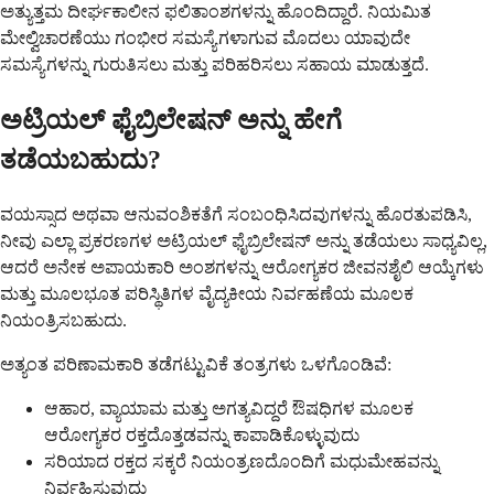
ಅತ್ಯುತ್ತಮ ದೀರ್ಘಕಾಲೀನ ಫಲಿತಾಂಶಗಳನ್ನು ಹೊಂದಿದ್ದಾರೆ. ನಿಯಮಿತ
ಮೇಲ್ವಿಚಾರಣೆಯು ಗಂಭೀರ ಸಮಸ್ಯೆಗಳಾಗುವ ಮೊದಲು ಯಾವುದೇ
ಸಮಸ್ಯೆಗಳನ್ನು ಗುರುತಿಸಲು ಮತ್ತು ಪರಿಹರಿಸಲು ಸಹಾಯ ಮಾಡುತ್ತದೆ.
ಅಟ್ರಿಯಲ್ ಫೈಬ್ರಿಲೇಷನ್ ಅನ್ನು ಹೇಗೆ
ತಡೆಯಬಹುದು?
ವಯಸ್ಸಾದ ಅಥವಾ ಆನುವಂಶಿಕತೆಗೆ ಸಂಬಂಧಿಸಿದವುಗಳನ್ನು ಹೊರತುಪಡಿಸಿ,
ನೀವು ಎಲ್ಲಾ ಪ್ರಕರಣಗಳ ಅಟ್ರಿಯಲ್ ಫೈಬ್ರಿಲೇಷನ್ ಅನ್ನು ತಡೆಯಲು ಸಾಧ್ಯವಿಲ್ಲ,
ಆದರೆ ಅನೇಕ ಅಪಾಯಕಾರಿ ಅಂಶಗಳನ್ನು ಆರೋಗ್ಯಕರ ಜೀವನಶೈಲಿ ಆಯ್ಕೆಗಳು
ಮತ್ತು ಮೂಲಭೂತ ಪರಿಸ್ಥಿತಿಗಳ ವೈದ್ಯಕೀಯ ನಿರ್ವಹಣೆಯ ಮೂಲಕ
ನಿಯಂತ್ರಿಸಬಹುದು.
ಅತ್ಯಂತ ಪರಿಣಾಮಕಾರಿ ತಡೆಗಟ್ಟುವಿಕೆ ತಂತ್ರಗಳು ಒಳಗೊಂಡಿವೆ:
ಆಹಾರ, ವ್ಯಾಯಾಮ ಮತ್ತು ಅಗತ್ಯವಿದ್ದರೆ ಔಷಧಿಗಳ ಮೂಲಕ
ಆರೋಗ್ಯಕರ ರಕ್ತದೊತ್ತಡವನ್ನು ಕಾಪಾಡಿಕೊಳ್ಳುವುದು
ಸರಿಯಾದ ರಕ್ತದ ಸಕ್ಕರೆ ನಿಯಂತ್ರಣದೊಂದಿಗೆ ಮಧುಮೇಹವನ್ನು
ನಿರ್ವಹಿಸುವುದು