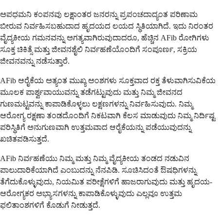
ಅಪಧಮನಿ ಕಂಪನವು ಲಕ್ಷಾಂತರ ಜನರನ್ನು ಪ್ರಪಂಚದಾದ್ಯಂತ ಪರಿಣಾಮ
ಬೀರುವ ನಿರ್ವಹಿಸಬಹುದಾದ ಹೃದಯದ ಲಯದ ಸ್ಥಿತಿಯಾಗಿದೆ. ಇದು ನಿರಂತರ
ವೈದ್ಯಕೀಯ ಗಮನವನ್ನು ಅಗತ್ಯವಾಗಿರುವುದಾದರೂ, ಹೆಚ್ಚಿನ AFib ರೋಗಿಗಳು
ಸೂಕ್ತ ಚಿಕಿತ್ಸೆ ಮತ್ತು ಜೀವನಶೈಲಿ ನಿರ್ವಹಣೆಯೊಂದಿಗೆ ಸಂಪೂರ್ಣ, ಸಕ್ರಿಯ
ಜೀವನವನ್ನು ನಡೆಸುತ್ತಾರೆ.
AFib ಆರೈಕೆಯ ಅತ್ಯಂತ ಮುಖ್ಯ ಅಂಶಗಳು ಸೂಕ್ತವಾದ ರಕ್ತ ತೆಳುವಾಗಿಸುವಿಕೆಯ
ಮೂಲಕ ಪಾರ್ಶ್ವವಾಯುವನ್ನು ತಡೆಗಟ್ಟುವುದು ಮತ್ತು ನಿಮ್ಮ ಜೀವನದ
ಗುಣಮಟ್ಟವನ್ನು ಕಾಪಾಡಿಕೊಳ್ಳಲು ಲಕ್ಷಣಗಳನ್ನು ನಿರ್ವಹಿಸುವುದು. ನಿಮ್ಮ
ಆರೋಗ್ಯ ರಕ್ಷಣಾ ತಂಡದೊಂದಿಗೆ ನಿಕಟವಾಗಿ ಕೆಲಸ ಮಾಡುವುದು ನಿಮ್ಮ ನಿರ್ದಿಷ್ಟ
ಪರಿಸ್ಥಿತಿಗೆ ಅನುಗುಣವಾಗಿ ಉತ್ತಮವಾದ ಆರೈಕೆಯನ್ನು ಪಡೆಯುವುದನ್ನು
ಖಚಿತಪಡಿಸುತ್ತದೆ.
AFib ನಿರ್ವಹಣೆಯು ನಿಮ್ಮ ಮತ್ತು ನಿಮ್ಮ ವೈದ್ಯಕೀಯ ತಂಡದ ನಡುವಿನ
ಪಾಲುದಾರಿಕೆಯಾಗಿದೆ ಎಂಬುದನ್ನು ನೆನಪಿಡಿ. ಸೂಚಿಸಿದಂತೆ ಔಷಧಿಗಳನ್ನು
ತೆಗೆದುಕೊಳ್ಳುವುದು, ನಿಯಮಿತ ಪರೀಕ್ಷೆಗಳಿಗೆ ಹಾಜರಾಗುವುದು ಮತ್ತು ಹೃದಯ-
ಆರೋಗ್ಯಕರ ಅಭ್ಯಾಸಗಳನ್ನು ಕಾಪಾಡಿಕೊಳ್ಳುವುದು ಎಲ್ಲವೂ ಉತ್ತಮ
ಫಲಿತಾಂಶಗಳಿಗೆ ಕೊಡುಗೆ ನೀಡುತ್ತದೆ.