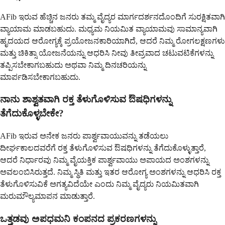
AFib ಇರುವ ಹೆಚ್ಚಿನ ಜನರು ತಮ್ಮ ವೈದ್ಯರ ಮಾರ್ಗದರ್ಶನದೊಂದಿಗೆ ಸುರಕ್ಷಿತವಾಗಿ
ವ್ಯಾಯಾಮ ಮಾಡಬಹುದು. ಮಧ್ಯಮ ನಿಯಮಿತ ವ್ಯಾಯಾಮವು ಸಾಮಾನ್ಯವಾಗಿ
ಹೃದಯದ ಆರೋಗ್ಯಕ್ಕೆ ಪ್ರಯೋಜನಕಾರಿಯಾಗಿದೆ, ಆದರೆ ನಿಮ್ಮ ರೋಗಲಕ್ಷಣಗಳು
ಮತ್ತು ಚಿಕಿತ್ಸಾ ಯೋಜನೆಯನ್ನು ಆಧರಿಸಿ ನೀವು ತೀವ್ರವಾದ ಚಟುವಟಿಕೆಗಳನ್ನು
ತಪ್ಪಿಸಬೇಕಾಗಬಹುದು ಅಥವಾ ನಿಮ್ಮ ದಿನಚರಿಯನ್ನು
ಮಾರ್ಪಡಿಸಬೇಕಾಗಬಹುದು.
ನಾನು ಶಾಶ್ವತವಾಗಿ ರಕ್ತ ತೆಳುಗೊಳಿಸುವ ಔಷಧಿಗಳನ್ನು
ತೆಗೆದುಕೊಳ್ಳಬೇಕೇ?
AFib ಇರುವ ಅನೇಕ ಜನರು ಪಾರ್ಶ್ವವಾಯುವನ್ನು ತಡೆಯಲು
ದೀರ್ಘಕಾಲದವರೆಗೆ ರಕ್ತ ತೆಳುಗೊಳಿಸುವ ಔಷಧಿಗಳನ್ನು ತೆಗೆದುಕೊಳ್ಳುತ್ತಾರೆ,
ಆದರೆ ನಿರ್ಧಾರವು ನಿಮ್ಮ ವೈಯಕ್ತಿಕ ಪಾರ್ಶ್ವವಾಯು ಅಪಾಯದ ಅಂಶಗಳನ್ನು
ಅವಲಂಬಿಸಿರುತ್ತದೆ. ನಿಮ್ಮ ಸ್ಥಿತಿ ಮತ್ತು ಇತರ ಆರೋಗ್ಯ ಅಂಶಗಳನ್ನು ಆಧರಿಸಿ ರಕ್ತ
ತೆಳುಗೊಳಿಸುವಿಕೆ ಅಗತ್ಯವಿದೆಯೇ ಎಂದು ನಿಮ್ಮ ವೈದ್ಯರು ನಿಯಮಿತವಾಗಿ
ಮರುಮೌಲ್ಯಮಾಪನ ಮಾಡುತ್ತಾರೆ.
ಒತ್ತಡವು ಅಪಧಮನಿ ಕಂಪನದ ಪ್ರಕರಣಗಳನ್ನು