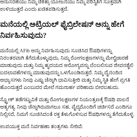
ಅನುಸರಣೆಯು ನಿಮ್ಮ ಚಿಕಿತ್ಸಾ ಯೋಜನೆಯು ನಿಮ್ಮ ಪರಿಸ್ಥಿತಿಗೆ ಸೂಕ್ತವಾಗಿ
ಉಳಿಯುತ್ತದೆ ಎಂದು ಖಚಿತಪಡಿಸುತ್ತದೆ.
ಮನೆಯಲ್ಲಿ ಅಟ್ರಿಯಲ್ ಫೈಬ್ರಿಲೇಷನ್ ಅನ್ನು ಹೇಗೆ
ನಿರ್ವಹಿಸುವುದು?
ಮನೆಯಲ್ಲಿ AFib ಅನ್ನು ನಿರ್ವಹಿಸುವುದು ಸೂಚಿಸಿದ ಔಷಧಿಗಳನ್ನು
ನಿರಂತರವಾಗಿ ತೆಗೆದುಕೊಳ್ಳುವುದು, ನಿಮ್ಮ ರೋಗಲಕ್ಷಣಗಳನ್ನು ಮೇಲ್ವಿಚಾರಣೆ
ಮಾಡುವುದು ಮತ್ತು ನಿಮ್ಮ ಹೃದಯದ ಆರೋಗ್ಯವನ್ನು ಬೆಂಬಲಿಸುವ ಜೀವನಶೈಲಿ
ಬದಲಾವಣೆಗಳನ್ನು ಮಾಡುವುದನ್ನು ಒಳಗೊಂಡಿರುತ್ತದೆ. ನಿಮ್ಮ ದೈನಂದಿನ
ಅಭ್ಯಾಸಗಳು ನೀವು ಎಷ್ಟು ಚೆನ್ನಾಗಿ ಭಾವಿಸುತ್ತೀರಿ ಮತ್ತು ನಿಮ್ಮ ಸ್ಥಿತಿ ಹೇಗೆ ಪ್ರಗತಿ
ಹೊಂದುತ್ತದೆ ಎಂಬುದರ ಮೇಲೆ ಗಮನಾರ್ಹ ಪರಿಣಾಮ ಬೀರಬಹುದು.
ಸ್ಟ್ರೋಕ್ ತಡೆಗಟ್ಟುವಿಕೆ ಮತ್ತು ರೋಗಲಕ್ಷಣಗಳ ನಿಯಂತ್ರಣಕ್ಕೆ ಔಷಧಿ ಪಾಲನೆ
ಅತ್ಯಗತ್ಯ. ನೀವು ಚೆನ್ನಾಗಿರುವಾಗಲೂ ಸಹ, ವೈದ್ಯರೊಂದಿಗೆ ಚರ್ಚಿಸದೆ ಎಂದಿಗೂ
ನಿಲ್ಲಿಸದೆ, ನಿಮಗೆ ಸೂಚಿಸಿದಂತೆ ರಕ್ತ ತೆಳುಗೊಳಿಸುವ ಔಷಧಿಗಳನ್ನು ತೆಗೆದುಕೊಳ್ಳಿ.
ಉಪಯುಕ್ತ ಮನೆ ನಿರ್ವಹಣಾ ತಂತ್ರಗಳು ಸೇರಿವೆ: