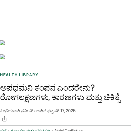
Benchmarks
Stories
FAQ
Sign up / Log in
HEALTH LIBRARY
ಅಪಧಮನಿ ಕಂಪನ ಎಂದರೇನು?
ರೋಗಲಕ್ಷಣಗಳು, ಕಾರಣಗಳು ಮತ್ತು ಚಿಕಿತ್ಸೆ
ಕೊನೆಯದಾಗಿ ನವೀಕರಿಸಲಾಗಿದೆ
ಫೆಬ್ರವರಿ 17, 2025
ಮನೆ
ರೋಗಗಳು ಮತ್ತು ಪರಿಸ್ಥಿತಿಗಳು
Atrial Fibrillation