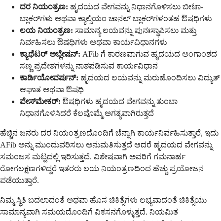
ದರ ನಿಯಂತ್ರಣ:
ಹೃದಯದ ವೇಗವನ್ನು ನಿಧಾನಗೊಳಿಸಲು ಬೀಟಾ-
ಬ್ಲಾಕರ್‌ಗಳು ಅಥವಾ ಕ್ಯಾಲ್ಸಿಯಂ ಚಾನಲ್ ಬ್ಲಾಕರ್‌ಗಳಂತಹ ಔಷಧಿಗಳು
ಲಯ ನಿಯಂತ್ರಣ:
ಸಾಮಾನ್ಯ ಲಯವನ್ನು ಪುನಃಸ್ಥಾಪಿಸಲು ಮತ್ತು
ನಿರ್ವಹಿಸಲು ಔಷಧಿಗಳು ಅಥವಾ ಕಾರ್ಯವಿಧಾನಗಳು
ಕ್ಯಾಥೆಟರ್ ಅಬ್ಲೇಷನ್:
AFib ಗೆ ಕಾರಣವಾಗುವ ಹೃದಯದ ಅಂಗಾಂಶದ
ಸಣ್ಣ ಪ್ರದೇಶಗಳನ್ನು ನಾಶಪಡಿಸುವ ಕಾರ್ಯವಿಧಾನ
ಕಾರ್ಡಿಯೋವರ್ಷನ್:
ಹೃದಯದ ಲಯವನ್ನು ಮರುಹೊಂದಿಸಲು ವಿದ್ಯುತ್
ಆಘಾತ ಅಥವಾ ಔಷಧಿ
ಪೇಸ್‌ಮೇಕರ್:
ಔಷಧಿಗಳು ಹೃದಯದ ವೇಗವನ್ನು ತುಂಬಾ
ನಿಧಾನಗೊಳಿಸಿದರೆ ಕೆಲವೊಮ್ಮೆ ಅಗತ್ಯವಾಗಿರುತ್ತದೆ
ಹೆಚ್ಚಿನ ಜನರು ದರ ನಿಯಂತ್ರಣದೊಂದಿಗೆ ಚೆನ್ನಾಗಿ ಕಾರ್ಯನಿರ್ವಹಿಸುತ್ತಾರೆ, ಇದು
AFib ಅನ್ನು ಮುಂದುವರಿಸಲು ಅನುಮತಿಸುತ್ತದೆ ಆದರೆ ಹೃದಯದ ವೇಗವನ್ನು
ಸಮಂಜಸ ಮಟ್ಟದಲ್ಲಿ ಇರಿಸುತ್ತದೆ. ವಿಶೇಷವಾಗಿ ಅವರಿಗೆ ಗಮನಾರ್ಹ
ರೋಗಲಕ್ಷಣಗಳಿದ್ದರೆ ಇತರರು ಲಯ ನಿಯಂತ್ರಣದಿಂದ ಹೆಚ್ಚು ಪ್ರಯೋಜನ
ಪಡೆಯುತ್ತಾರೆ.
ನಿಮ್ಮ ಸ್ಥಿತಿ ಬದಲಾದಂತೆ ಅಥವಾ ಹೊಸ ಚಿಕಿತ್ಸೆಗಳು ಲಭ್ಯವಾದಂತೆ ಚಿಕಿತ್ಸೆಯು
ಸಾಮಾನ್ಯವಾಗಿ ಸಮಯದೊಂದಿಗೆ ವಿಕಸನಗೊಳ್ಳುತ್ತದೆ. ನಿಯಮಿತ