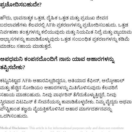
ಪ್ರಚೋದಿಸಬಹುದೇ?
ಹೌದು, ಭಾವನಾತ್ಮಕ ಒತ್ತಡ, ದೈಹಿಕ ಒತ್ತಡ ಮತ್ತು ಪ್ರಮುಖ ಜೀವನ
ಬದಲಾವಣೆಗಳು ಕೆಲವರಲ್ಲಿ AFib ಪ್ರಕರಣಗಳನ್ನು ಪ್ರಚೋದಿಸಬಹುದು. ಒತ್ತಡ
ನಿರ್ವಹಣಾ ತಂತ್ರಗಳನ್ನು ಕಲಿಯುವುದು ಮತ್ತು ನಿಯಮಿತ ನಿದ್ರೆ ಮತ್ತು ವ್ಯಾಯಾಮ
ಅಭ್ಯಾಸಗಳನ್ನು ಕಾಪಾಡಿಕೊಳ್ಳುವುದು ಒತ್ತಡ ಸಂಬಂಧಿತ ಪ್ರಕರಣಗಳನ್ನು ಕಡಿಮೆ
ಮಾಡಲು ಸಹಾಯ ಮಾಡುತ್ತದೆ.
ಅಪಧಮನಿ ಕಂಪನದೊಂದಿಗೆ ನಾನು ಯಾವ ಆಹಾರಗಳನ್ನು
ತಪ್ಪಿಸಬೇಕು?
ಕಟ್ಟುನಿಟ್ಟಾದ AFib ಆಹಾರವಿಲ್ಲದಿದ್ದರೂ, ಅತಿಯಾದ ಕೆಫೀನ್, ಆಲ್ಕೋಹಾಲ್
ಮತ್ತು ಹೆಚ್ಚಿನ ಸೋಡಿಯಂ ಆಹಾರಗಳನ್ನು ಮಿತಿಗೊಳಿಸುವುದು ಕೆಲವರಿಗೆ
ಸಹಾಯ ಮಾಡಬಹುದು. ನೀವು ವಾರ್ಫರಿನ್ ತೆಗೆದುಕೊಳ್ಳುತ್ತಿದ್ದರೆ, ನೀವು
ಸ್ಥಿರವಾದ ವಿಟಮಿನ್ ಕೆ ಸೇವನೆಯನ್ನು ಕಾಪಾಡಿಕೊಳ್ಳಬೇಕು. ನಿಮ್ಮ ವೈದ್ಯರು ಅಥವಾ
ಪೌಷ್ಟಿಕಾಂಶ ತಜ್ಞರು ವೈಯಕ್ತಿಕಗೊಳಿಸಿದ ಆಹಾರ ಮಾರ್ಗದರ್ಶನವನ್ನು
ಒದಗಿಸಬಹುದು.
Medical Disclaimer:
This article is for informational purposes only and does not constitute