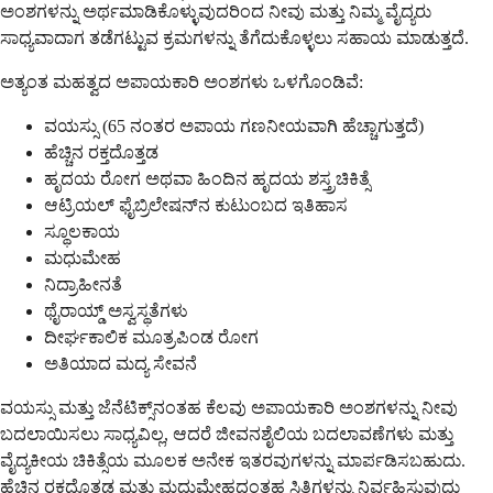
ಅಂಶಗಳನ್ನು ಅರ್ಥಮಾಡಿಕೊಳ್ಳುವುದರಿಂದ ನೀವು ಮತ್ತು ನಿಮ್ಮ ವೈದ್ಯರು
ಸಾಧ್ಯವಾದಾಗ ತಡೆಗಟ್ಟುವ ಕ್ರಮಗಳನ್ನು ತೆಗೆದುಕೊಳ್ಳಲು ಸಹಾಯ ಮಾಡುತ್ತದೆ.
ಅತ್ಯಂತ ಮಹತ್ವದ ಅಪಾಯಕಾರಿ ಅಂಶಗಳು ಒಳಗೊಂಡಿವೆ:
ವಯಸ್ಸು (65 ನಂತರ ಅಪಾಯ ಗಣನೀಯವಾಗಿ ಹೆಚ್ಚಾಗುತ್ತದೆ)
ಹೆಚ್ಚಿನ ರಕ್ತದೊತ್ತಡ
ಹೃದಯ ರೋಗ ಅಥವಾ ಹಿಂದಿನ ಹೃದಯ ಶಸ್ತ್ರಚಿಕಿತ್ಸೆ
ಆಟ್ರಿಯಲ್ ಫೈಬ್ರಿಲೇಷನ್‌ನ ಕುಟುಂಬದ ಇತಿಹಾಸ
ಸ್ಥೂಲಕಾಯ
ಮಧುಮೇಹ
ನಿದ್ರಾಹೀನತೆ
ಥೈರಾಯ್ಡ್ ಅಸ್ವಸ್ಥತೆಗಳು
ದೀರ್ಘಕಾಲಿಕ ಮೂತ್ರಪಿಂಡ ರೋಗ
ಅತಿಯಾದ ಮದ್ಯ ಸೇವನೆ
ವಯಸ್ಸು ಮತ್ತು ಜೆನೆಟಿಕ್ಸ್‌ನಂತಹ ಕೆಲವು ಅಪಾಯಕಾರಿ ಅಂಶಗಳನ್ನು ನೀವು
ಬದಲಾಯಿಸಲು ಸಾಧ್ಯವಿಲ್ಲ, ಆದರೆ ಜೀವನಶೈಲಿಯ ಬದಲಾವಣೆಗಳು ಮತ್ತು
ವೈದ್ಯಕೀಯ ಚಿಕಿತ್ಸೆಯ ಮೂಲಕ ಅನೇಕ ಇತರವುಗಳನ್ನು ಮಾರ್ಪಡಿಸಬಹುದು.
ಹೆಚ್ಚಿನ ರಕ್ತದೊತ್ತಡ ಮತ್ತು ಮಧುಮೇಹದಂತಹ ಸ್ಥಿತಿಗಳನ್ನು ನಿರ್ವಹಿಸುವುದು