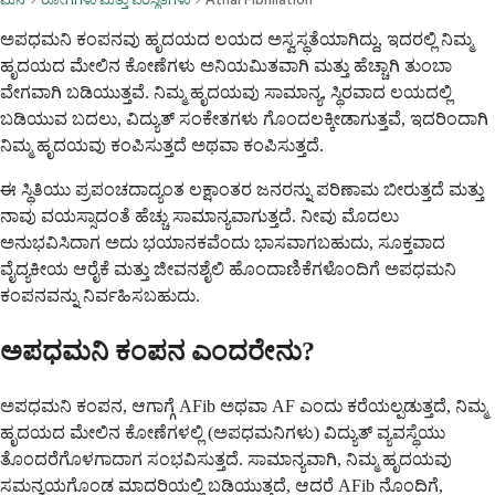
ಅಪಧಮನಿ ಕಂಪನವು ಹೃದಯದ ಲಯದ ಅಸ್ವಸ್ಥತೆಯಾಗಿದ್ದು, ಇದರಲ್ಲಿ ನಿಮ್ಮ
ಹೃದಯದ ಮೇಲಿನ ಕೋಣೆಗಳು ಅನಿಯಮಿತವಾಗಿ ಮತ್ತು ಹೆಚ್ಚಾಗಿ ತುಂಬಾ
ವೇಗವಾಗಿ ಬಡಿಯುತ್ತವೆ. ನಿಮ್ಮ ಹೃದಯವು ಸಾಮಾನ್ಯ, ಸ್ಥಿರವಾದ ಲಯದಲ್ಲಿ
ಬಡಿಯುವ ಬದಲು, ವಿದ್ಯುತ್ ಸಂಕೇತಗಳು ಗೊಂದಲಕ್ಕೀಡಾಗುತ್ತವೆ, ಇದರಿಂದಾಗಿ
ನಿಮ್ಮ ಹೃದಯವು ಕಂಪಿಸುತ್ತದೆ ಅಥವಾ ಕಂಪಿಸುತ್ತದೆ.
ಈ ಸ್ಥಿತಿಯು ಪ್ರಪಂಚದಾದ್ಯಂತ ಲಕ್ಷಾಂತರ ಜನರನ್ನು ಪರಿಣಾಮ ಬೀರುತ್ತದೆ ಮತ್ತು
ನಾವು ವಯಸ್ಸಾದಂತೆ ಹೆಚ್ಚು ಸಾಮಾನ್ಯವಾಗುತ್ತದೆ. ನೀವು ಮೊದಲು
ಅನುಭವಿಸಿದಾಗ ಅದು ಭಯಾನಕವೆಂದು ಭಾಸವಾಗಬಹುದು, ಸೂಕ್ತವಾದ
ವೈದ್ಯಕೀಯ ಆರೈಕೆ ಮತ್ತು ಜೀವನಶೈಲಿ ಹೊಂದಾಣಿಕೆಗಳೊಂದಿಗೆ ಅಪಧಮನಿ
ಕಂಪನವನ್ನು ನಿರ್ವಹಿಸಬಹುದು.
ಅಪಧಮನಿ ಕಂಪನ ಎಂದರೇನು?
ಅಪಧಮನಿ ಕಂಪನ, ಆಗಾಗ್ಗೆ AFib ಅಥವಾ AF ಎಂದು ಕರೆಯಲ್ಪಡುತ್ತದೆ, ನಿಮ್ಮ
ಹೃದಯದ ಮೇಲಿನ ಕೋಣೆಗಳಲ್ಲಿ (ಅಪಧಮನಿಗಳು) ವಿದ್ಯುತ್ ವ್ಯವಸ್ಥೆಯು
ತೊಂದರೆಗೊಳಗಾದಾಗ ಸಂಭವಿಸುತ್ತದೆ. ಸಾಮಾನ್ಯವಾಗಿ, ನಿಮ್ಮ ಹೃದಯವು
ಸಮನ್ವಯಗೊಂಡ ಮಾದರಿಯಲ್ಲಿ ಬಡಿಯುತ್ತದೆ, ಆದರೆ AFib ನೊಂದಿಗೆ,