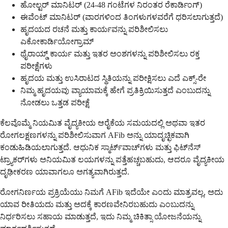
ಹೋಲ್ಟರ್ ಮಾನಿಟರ್ (24-48 ಗಂಟೆಗಳ ನಿರಂತರ ರೆಕಾರ್ಡಿಂಗ್)
ಈವೆಂಟ್ ಮಾನಿಟರ್ (ವಾರಗಳಿಂದ ತಿಂಗಳುಗಳವರೆಗೆ ಧರಿಸಲಾಗುತ್ತದೆ)
ಹೃದಯದ ರಚನೆ ಮತ್ತು ಕಾರ್ಯವನ್ನು ಪರಿಶೀಲಿಸಲು
ಎಕೋಕಾರ್ಡಿಯೋಗ್ರಾಮ್
ಥೈರಾಯ್ಡ್ ಕಾರ್ಯ ಮತ್ತು ಇತರ ಅಂಶಗಳನ್ನು ಪರಿಶೀಲಿಸಲು ರಕ್ತ
ಪರೀಕ್ಷೆಗಳು
ಹೃದಯ ಮತ್ತು ಉಸಿರಾಟದ ಸ್ಥಿತಿಯನ್ನು ಪರೀಕ್ಷಿಸಲು ಎದೆ ಎಕ್ಸ್-ರೇ
ನಿಮ್ಮ ಹೃದಯವು ವ್ಯಾಯಾಮಕ್ಕೆ ಹೇಗೆ ಪ್ರತಿಕ್ರಿಯಿಸುತ್ತದೆ ಎಂಬುದನ್ನು
ನೋಡಲು ಒತ್ತಡ ಪರೀಕ್ಷೆ
ಕೆಲವೊಮ್ಮೆ ನಿಯಮಿತ ವೈದ್ಯಕೀಯ ಆರೈಕೆಯ ಸಮಯದಲ್ಲಿ ಅಥವಾ ಇತರ
ರೋಗಲಕ್ಷಣಗಳನ್ನು ಪರಿಶೀಲಿಸುವಾಗ AFib ಅನ್ನು ಯಾದೃಚ್ಛಿಕವಾಗಿ
ಕಂಡುಹಿಡಿಯಲಾಗುತ್ತದೆ. ಆಧುನಿಕ ಸ್ಮಾರ್ಟ್‌ವಾಚ್‌ಗಳು ಮತ್ತು ಫಿಟ್‌ನೆಸ್
ಟ್ರ್ಯಾಕರ್‌ಗಳು ಅನಿಯಮಿತ ಲಯಗಳನ್ನು ಪತ್ತೆಹಚ್ಚಬಹುದು, ಆದರೂ ವೈದ್ಯಕೀಯ
ದೃಢೀಕರಣ ಯಾವಾಗಲೂ ಅಗತ್ಯವಾಗಿರುತ್ತದೆ.
ರೋಗನಿರ್ಣಯ ಪ್ರಕ್ರಿಯೆಯು ನಿಮಗೆ AFib ಇದೆಯೇ ಎಂದು ಮಾತ್ರವಲ್ಲ, ಅದು
ಯಾವ ರೀತಿಯದು ಮತ್ತು ಅದಕ್ಕೆ ಕಾರಣವೇನಿರಬಹುದು ಎಂಬುದನ್ನು
ನಿರ್ಧರಿಸಲು ಸಹಾಯ ಮಾಡುತ್ತದೆ, ಇದು ನಿಮ್ಮ ಚಿಕಿತ್ಸಾ ಯೋಜನೆಯನ್ನು