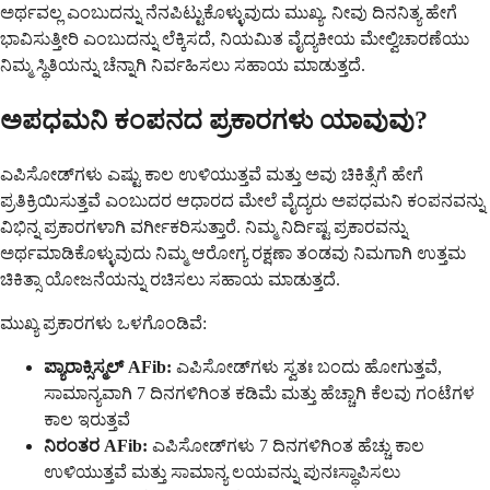
ಅರ್ಥವಲ್ಲ ಎಂಬುದನ್ನು ನೆನಪಿಟ್ಟುಕೊಳ್ಳುವುದು ಮುಖ್ಯ. ನೀವು ದಿನನಿತ್ಯ ಹೇಗೆ
ಭಾವಿಸುತ್ತೀರಿ ಎಂಬುದನ್ನು ಲೆಕ್ಕಿಸದೆ, ನಿಯಮಿತ ವೈದ್ಯಕೀಯ ಮೇಲ್ವಿಚಾರಣೆಯು
ನಿಮ್ಮ ಸ್ಥಿತಿಯನ್ನು ಚೆನ್ನಾಗಿ ನಿರ್ವಹಿಸಲು ಸಹಾಯ ಮಾಡುತ್ತದೆ.
ಅಪಧಮನಿ ಕಂಪನದ ಪ್ರಕಾರಗಳು ಯಾವುವು?
ಎಪಿಸೋಡ್‌ಗಳು ಎಷ್ಟು ಕಾಲ ಉಳಿಯುತ್ತವೆ ಮತ್ತು ಅವು ಚಿಕಿತ್ಸೆಗೆ ಹೇಗೆ
ಪ್ರತಿಕ್ರಿಯಿಸುತ್ತವೆ ಎಂಬುದರ ಆಧಾರದ ಮೇಲೆ ವೈದ್ಯರು ಅಪಧಮನಿ ಕಂಪನವನ್ನು
ವಿಭಿನ್ನ ಪ್ರಕಾರಗಳಾಗಿ ವರ್ಗೀಕರಿಸುತ್ತಾರೆ. ನಿಮ್ಮ ನಿರ್ದಿಷ್ಟ ಪ್ರಕಾರವನ್ನು
ಅರ್ಥಮಾಡಿಕೊಳ್ಳುವುದು ನಿಮ್ಮ ಆರೋಗ್ಯ ರಕ್ಷಣಾ ತಂಡವು ನಿಮಗಾಗಿ ಉತ್ತಮ
ಚಿಕಿತ್ಸಾ ಯೋಜನೆಯನ್ನು ರಚಿಸಲು ಸಹಾಯ ಮಾಡುತ್ತದೆ.
ಮುಖ್ಯ ಪ್ರಕಾರಗಳು ಒಳಗೊಂಡಿವೆ:
ಪ್ಯಾರಾಕ್ಸಿಸ್ಮಲ್ AFib:
ಎಪಿಸೋಡ್‌ಗಳು ಸ್ವತಃ ಬಂದು ಹೋಗುತ್ತವೆ,
ಸಾಮಾನ್ಯವಾಗಿ 7 ದಿನಗಳಿಗಿಂತ ಕಡಿಮೆ ಮತ್ತು ಹೆಚ್ಚಾಗಿ ಕೆಲವು ಗಂಟೆಗಳ
ಕಾಲ ಇರುತ್ತವೆ
ನಿರಂತರ AFib:
ಎಪಿಸೋಡ್‌ಗಳು 7 ದಿನಗಳಿಗಿಂತ ಹೆಚ್ಚು ಕಾಲ
ಉಳಿಯುತ್ತವೆ ಮತ್ತು ಸಾಮಾನ್ಯ ಲಯವನ್ನು ಪುನಃಸ್ಥಾಪಿಸಲು