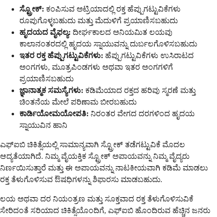
ಸ್ಟ್ರೋಕ್:
ಕಂಪಿಸುವ ಅಟ್ರಿಯಾದಲ್ಲಿ ರಕ್ತ ಹೆಪ್ಪುಗಟ್ಟುವಿಕೆಗಳು
ರೂಪುಗೊಳ್ಳಬಹುದು ಮತ್ತು ಮೆದುಳಿಗೆ ಪ್ರಯಾಣಿಸಬಹುದು
ಹೃದಯದ ವೈಫಲ್ಯ:
ದೀರ್ಘಕಾಲದ ಅನಿಯಮಿತ ಲಯವು
ಕಾಲಾನಂತರದಲ್ಲಿ ಹೃದಯ ಸ್ನಾಯುವನ್ನು ದುರ್ಬಲಗೊಳಿಸಬಹುದು
ಇತರ ರಕ್ತ ಹೆಪ್ಪುಗಟ್ಟುವಿಕೆಗಳು:
ಹೆಪ್ಪುಗಟ್ಟುವಿಕೆಗಳು ಉಸಿರಾಟದ
ಅಂಗಗಳು, ಮೂತ್ರಪಿಂಡಗಳು ಅಥವಾ ಇತರ ಅಂಗಗಳಿಗೆ
ಪ್ರಯಾಣಿಸಬಹುದು
ಜ್ಞಾನಾತ್ಮಕ ಸಮಸ್ಯೆಗಳು:
ಕಡಿಮೆಯಾದ ರಕ್ತದ ಹರಿವು ಸ್ಮರಣೆ ಮತ್ತು
ಚಿಂತನೆಯ ಮೇಲೆ ಪರಿಣಾಮ ಬೀರಬಹುದು
ಕಾರ್ಡಿಯೋಮಯೋಪತಿ:
ನಿರಂತರ ವೇಗದ ದರಗಳಿಂದ ಹೃದಯ
ಸ್ನಾಯುವಿನ ಹಾನಿ
ಎಫ್‌ಐಬಿ ಚಿಕಿತ್ಸೆಯಲ್ಲಿ ಸಾಮಾನ್ಯವಾಗಿ ಸ್ಟ್ರೋಕ್ ತಡೆಗಟ್ಟುವಿಕೆ ಮೊದಲ
ಆದ್ಯತೆಯಾಗಿದೆ. ನಿಮ್ಮ ವೈಯಕ್ತಿಕ ಸ್ಟ್ರೋಕ್ ಅಪಾಯವನ್ನು ನಿಮ್ಮ ವೈದ್ಯರು
ನಿರ್ಣಯಿಸುತ್ತಾರೆ ಮತ್ತು ಈ ಅಪಾಯವನ್ನು ನಾಟಕೀಯವಾಗಿ ಕಡಿಮೆ ಮಾಡಲು
ರಕ್ತ ತೆಳುಗೊಳಿಸುವ ಔಷಧಿಗಳನ್ನು ಶಿಫಾರಸು ಮಾಡಬಹುದು.
ಲಯ ಅಥವಾ ದರ ನಿಯಂತ್ರಣ ಮತ್ತು ಸೂಕ್ತವಾದ ರಕ್ತ ತೆಳುಗೊಳಿಸುವಿಕೆ
ಸೇರಿದಂತೆ ಸರಿಯಾದ ಚಿಕಿತ್ಸೆಯೊಂದಿಗೆ, ಎಫ್‌ಐಬಿ ಹೊಂದಿರುವ ಹೆಚ್ಚಿನ ಜನರು