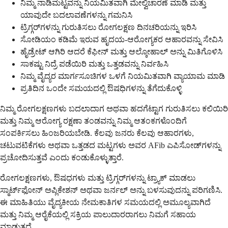
ನಿಮ್ಮ ನಾಡಿಮಟ್ಟವನ್ನು ನಿಯಮಿತವಾಗಿ ಮೇಲ್ವಿಚಾರಣೆ ಮಾಡಿ ಮತ್ತು
ಯಾವುದೇ ಬದಲಾವಣೆಗಳನ್ನು ಗಮನಿಸಿ
ಟ್ರಿಗ್ಗರ್‌ಗಳನ್ನು ಗುರುತಿಸಲು ರೋಗಲಕ್ಷಣ ದಿನಚರಿಯನ್ನು ಇರಿಸಿ
ಸೋಡಿಯಂ ಕಡಿಮೆ ಇರುವ ಹೃದಯ-ಆರೋಗ್ಯಕರ ಆಹಾರವನ್ನು ಸೇವಿಸಿ
ಹೈಡ್ರೇಟ್ ಆಗಿರಿ ಆದರೆ ಕೆಫೀನ್ ಮತ್ತು ಆಲ್ಕೋಹಾಲ್ ಅನ್ನು ಮಿತಿಗೊಳಿಸಿ
ಸಾಕಷ್ಟು ನಿದ್ರೆ ಪಡೆಯಿರಿ ಮತ್ತು ಒತ್ತಡವನ್ನು ನಿರ್ವಹಿಸಿ
ನಿಮ್ಮ ವೈದ್ಯರ ಮಾರ್ಗಸೂಚಿಗಳ ಒಳಗೆ ನಿಯಮಿತವಾಗಿ ವ್ಯಾಯಾಮ ಮಾಡಿ
ಪ್ರತಿದಿನ ಒಂದೇ ಸಮಯದಲ್ಲಿ ಔಷಧಿಗಳನ್ನು ತೆಗೆದುಕೊಳ್ಳಿ
ನಿಮ್ಮ ರೋಗಲಕ್ಷಣಗಳು ಬದಲಾದಾಗ ಅಥವಾ ಹದಗೆಟ್ಟಾಗ ಗುರುತಿಸಲು ಕಲಿಯಿರಿ
ಮತ್ತು ನಿಮ್ಮ ಆರೋಗ್ಯ ರಕ್ಷಣಾ ತಂಡವನ್ನು ನಿಮ್ಮ ಆತಂಕಗಳೊಂದಿಗೆ
ಸಂಪರ್ಕಿಸಲು ಹಿಂಜರಿಯಬೇಡಿ. ಕೆಲವು ಜನರು ಕೆಲವು ಆಹಾರಗಳು,
ಚಟುವಟಿಕೆಗಳು ಅಥವಾ ಒತ್ತಡದ ಮಟ್ಟಗಳು ಅವರ AFib ಎಪಿಸೋಡ್‌ಗಳನ್ನು
ಪ್ರಚೋದಿಸುತ್ತವೆ ಎಂದು ಕಂಡುಕೊಳ್ಳುತ್ತಾರೆ.
ರೋಗಲಕ್ಷಣಗಳು, ಔಷಧಗಳು ಮತ್ತು ಟ್ರಿಗ್ಗರ್‌ಗಳನ್ನು ಟ್ರ್ಯಾಕ್ ಮಾಡಲು
ಸ್ಮಾರ್ಟ್‌ಫೋನ್ ಅಪ್ಲಿಕೇಶನ್ ಅಥವಾ ಜರ್ನಲ್ ಅನ್ನು ಬಳಸುವುದನ್ನು ಪರಿಗಣಿಸಿ.
ಈ ಮಾಹಿತಿಯು ವೈದ್ಯಕೀಯ ನೇಮಕಾತಿಗಳ ಸಮಯದಲ್ಲಿ ಅಮೂಲ್ಯವಾಗಿದೆ
ಮತ್ತು ನಿಮ್ಮ ಆರೈಕೆಯಲ್ಲಿ ಸಕ್ರಿಯ ಪಾಲುದಾರರಾಗಲು ನಿಮಗೆ ಸಹಾಯ
ಮಾಡುತ್ತದೆ.