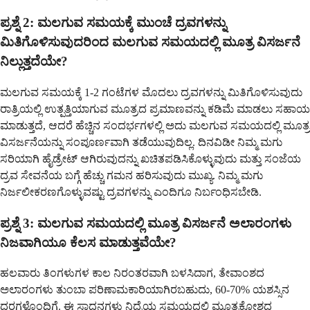
ಪ್ರಶ್ನೆ 2: ಮಲಗುವ ಸಮಯಕ್ಕೆ ಮುಂಚೆ ದ್ರವಗಳನ್ನು
ಮಿತಿಗೊಳಿಸುವುದರಿಂದ ಮಲಗುವ ಸಮಯದಲ್ಲಿ ಮೂತ್ರ ವಿಸರ್ಜನೆ
ನಿಲ್ಲುತ್ತದೆಯೇ?
ಮಲಗುವ ಸಮಯಕ್ಕೆ 1-2 ಗಂಟೆಗಳ ಮೊದಲು ದ್ರವಗಳನ್ನು ಮಿತಿಗೊಳಿಸುವುದು
ರಾತ್ರಿಯಲ್ಲಿ ಉತ್ಪತ್ತಿಯಾಗುವ ಮೂತ್ರದ ಪ್ರಮಾಣವನ್ನು ಕಡಿಮೆ ಮಾಡಲು ಸಹಾಯ
ಮಾಡುತ್ತದೆ, ಆದರೆ ಹೆಚ್ಚಿನ ಸಂದರ್ಭಗಳಲ್ಲಿ ಅದು ಮಲಗುವ ಸಮಯದಲ್ಲಿ ಮೂತ್ರ
ವಿಸರ್ಜನೆಯನ್ನು ಸಂಪೂರ್ಣವಾಗಿ ತಡೆಯುವುದಿಲ್ಲ. ದಿನವಿಡೀ ನಿಮ್ಮ ಮಗು
ಸರಿಯಾಗಿ ಹೈಡ್ರೇಟ್ ಆಗಿರುವುದನ್ನು ಖಚಿತಪಡಿಸಿಕೊಳ್ಳುವುದು ಮತ್ತು ಸಂಜೆಯ
ದ್ರವ ಸೇವನೆಯ ಬಗ್ಗೆ ಹೆಚ್ಚು ಗಮನ ಹರಿಸುವುದು ಮುಖ್ಯ. ನಿಮ್ಮ ಮಗು
ನಿರ್ಜಲೀಕರಣಗೊಳ್ಳುವಷ್ಟು ದ್ರವಗಳನ್ನು ಎಂದಿಗೂ ನಿರ್ಬಂಧಿಸಬೇಡಿ.
ಪ್ರಶ್ನೆ 3: ಮಲಗುವ ಸಮಯದಲ್ಲಿ ಮೂತ್ರ ವಿಸರ್ಜನೆ ಅಲಾರಂಗಳು
ನಿಜವಾಗಿಯೂ ಕೆಲಸ ಮಾಡುತ್ತವೆಯೇ?
ಹಲವಾರು ತಿಂಗಳುಗಳ ಕಾಲ ನಿರಂತರವಾಗಿ ಬಳಸಿದಾಗ, ತೇವಾಂಶದ
ಅಲಾರಂಗಳು ತುಂಬಾ ಪರಿಣಾಮಕಾರಿಯಾಗಿರಬಹುದು, 60-70% ಯಶಸ್ಸಿನ
ದರಗಳೊಂದಿಗೆ. ಈ ಸಾಧನಗಳು ನಿದ್ರೆಯ ಸಮಯದಲ್ಲಿ ಮೂತ್ರಕೋಶದ