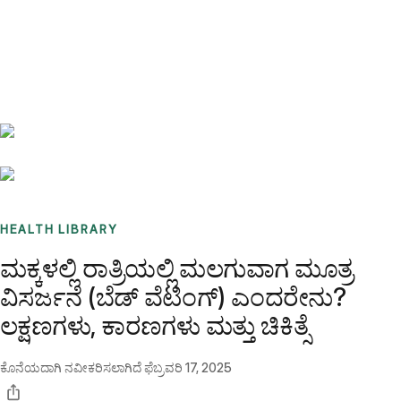
Benchmarks
Stories
FAQ
Sign up / Log in
HEALTH LIBRARY
ಮಕ್ಕಳಲ್ಲಿ ರಾತ್ರಿಯಲ್ಲಿ ಮಲಗುವಾಗ ಮೂತ್ರ
ವಿಸರ್ಜನೆ (ಬೆಡ್ ವೆಟಿಂಗ್) ಎಂದರೇನು?
ಲಕ್ಷಣಗಳು, ಕಾರಣಗಳು ಮತ್ತು ಚಿಕಿತ್ಸೆ
ಕೊನೆಯದಾಗಿ ನವೀಕರಿಸಲಾಗಿದೆ
ಫೆಬ್ರವರಿ 17, 2025