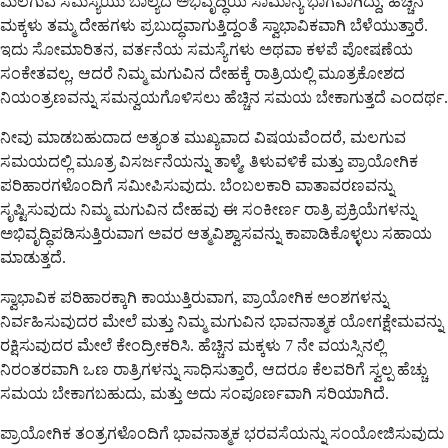
ಮಲಗುವ ಸಮಸ್ಯೆಯು ಬಾಲ್ಯದ ಅಭಿವೃದ್ಧಿಯ ಸಾಮಾನ್ಯ ಭಾಗವಾಗಿದ್ದು, ಹೆಚ್ಚಿನ
ಮಕ್ಕಳು ತಮ್ಮ ದೇಹಗಳು ಪ್ರಬುದ್ಧವಾಗುತ್ತಿದ್ದಂತೆ ಸ್ವಾಭಾವಿಕವಾಗಿ ಬೆಳೆಯುತ್ತಾರೆ.
ಇದು ಸೋಮಾರಿತನ, ವರ್ತನೆಯ ಸಮಸ್ಯೆಗಳು ಅಥವಾ ಕಳಪೆ ಪೋಷಣೆಯ
ಸಂಕೇತವಲ್ಲ, ಆದರೆ ನಿಮ್ಮ ಮಗುವಿನ ದೇಹಕ್ಕೆ ರಾತ್ರಿಯಲ್ಲಿ ಮೂತ್ರಕೋಶದ
ನಿಯಂತ್ರಣವನ್ನು ಸಮನ್ವಯಗೊಳಿಸಲು ಹೆಚ್ಚಿನ ಸಮಯ ಬೇಕಾಗುತ್ತದೆ ಎಂದರ್ಥ.
ನೀವು ಮಾಡಬಹುದಾದ ಅತ್ಯಂತ ಮುಖ್ಯವಾದ ವಿಷಯವೆಂದರೆ, ಮಲಗುವ
ಸಮಯದಲ್ಲಿ ಮೂತ್ರ ವಿಸರ್ಜನೆಯನ್ನು ತಾಳ್ಮೆ, ತಿಳುವಳಿಕೆ ಮತ್ತು ಪ್ರಾಯೋಗಿಕ
ಪರಿಹಾರಗಳೊಂದಿಗೆ ಸಮೀಪಿಸುವುದು. ಬೆಂಬಲಕಾರಿ ವಾತಾವರಣವನ್ನು
ಸೃಷ್ಟಿಸುವುದು ನಿಮ್ಮ ಮಗುವಿನ ದೇಹವು ಈ ಸಂಕೀರ್ಣ ರಾತ್ರಿ ಪ್ರಕ್ರಿಯೆಗಳನ್ನು
ಅಭಿವೃದ್ಧಿಪಡಿಸುತ್ತಿರುವಾಗ ಅವರ ಆತ್ಮವಿಶ್ವಾಸವನ್ನು ಕಾಪಾಡಿಕೊಳ್ಳಲು ಸಹಾಯ
ಮಾಡುತ್ತದೆ.
ಸ್ವಾಭಾವಿಕ ಪರಿಹಾರಕ್ಕಾಗಿ ಕಾಯುತ್ತಿರುವಾಗ, ಪ್ರಾಯೋಗಿಕ ಅಂಶಗಳನ್ನು
ನಿರ್ವಹಿಸುವುದರ ಮೇಲೆ ಮತ್ತು ನಿಮ್ಮ ಮಗುವಿನ ಭಾವನಾತ್ಮಕ ಯೋಗಕ್ಷೇಮವನ್ನು
ರಕ್ಷಿಸುವುದರ ಮೇಲೆ ಕೇಂದ್ರೀಕರಿಸಿ. ಹೆಚ್ಚಿನ ಮಕ್ಕಳು 7 ನೇ ವಯಸ್ಸಿನಲ್ಲಿ
ನಿರಂತರವಾಗಿ ಒಣ ರಾತ್ರಿಗಳನ್ನು ಸಾಧಿಸುತ್ತಾರೆ, ಆದರೂ ಕೆಲವರಿಗೆ ಸ್ವಲ್ಪ ಹೆಚ್ಚು
ಸಮಯ ಬೇಕಾಗಬಹುದು, ಮತ್ತು ಅದು ಸಂಪೂರ್ಣವಾಗಿ ಸರಿಯಾಗಿದೆ.
ಪ್ರಾಯೋಗಿಕ ತಂತ್ರಗಳೊಂದಿಗೆ ಭಾವನಾತ್ಮಕ ಭರವಸೆಯನ್ನು ಸಂಯೋಜಿಸುವುದು