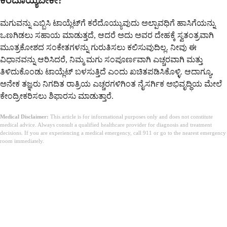
ಕರೆದೊಯ್ಯಬೇಕೇ?
ಮಗುವನ್ನು ಎಬ್ಬಿಸಿ ಟಾಯ್ಲೆಟ್‌ಗೆ ಕರೆದೊಯ್ಯುವುದು ಅಲ್ಪಾವಧಿಗೆ ಹಾಸಿಗೆಯನ್ನು
ಒಣಗಿಡಲು ಸಹಾಯ ಮಾಡುತ್ತದೆ, ಆದರೆ ಅದು ಅವರ ದೇಹಕ್ಕೆ ಸ್ವತಂತ್ರವಾಗಿ
ಮೂತ್ರಕೋಶದ ಸಂಕೇತಗಳನ್ನು ಗುರುತಿಸಲು ಕಲಿಸುವುದಿಲ್ಲ. ನೀವು ಈ
ವಿಧಾನವನ್ನು ಆರಿಸಿದರೆ, ನಿಮ್ಮ ಮಗು ಸಂಪೂರ್ಣವಾಗಿ ಎಚ್ಚರವಾಗಿ ಮತ್ತು
ತಿಳಿದುಕೊಂಡು ಟಾಯ್ಲೆಟ್ ಬಳಸುತ್ತಿದೆ ಎಂದು ಖಚಿತಪಡಿಸಿಕೊಳ್ಳಿ. ಆದಾಗ್ಯೂ,
ಅನೇಕ ತಜ್ಞರು ನಿಗದಿತ ರಾತ್ರಿಯ ಎಚ್ಚರಗಳಿಗಿಂತ ನೈಸರ್ಗಿಕ ಅಭಿವೃದ್ಧಿಯ ಮೇಲೆ
ಕೇಂದ್ರೀಕರಿಸಲು ಶಿಫಾರಸು ಮಾಡುತ್ತಾರೆ.
Medical Disclaimer:
This article is for informational purposes only and does not constitute
medical advice. Always consult a qualified healthcare provider for diagnosis and treatment
decisions. If you are experiencing a medical emergency, call 911 or go to the nearest emergency
room immediately.