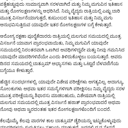
ಪತ್ತೆಹಚ್ಚುವುದು ಸಾಮಾನ್ಯವಾಗಿ ಸರಳವಾಗಿದೆ ಮತ್ತು ನಿಮ್ಮ ಮಗುವಿನ ಇತಿಹಾಸ
ಮತ್ತು ರೋಗಲಕ್ಷಣಗಳನ್ನು ಆಧರಿಸಿದೆ. ನಿಮ್ಮ ವೈದ್ಯರು ರಾತ್ರಿಯಲ್ಲಿ ಎಷ್ಟು ಬಾರಿ
ಮೂತ್ರ ವಿಸರ್ಜನೆಯಾಗುತ್ತದೆ, ಕುಟುಂಬದ ಇತಿಹಾಸ ಮತ್ತು ನಿಮ್ಮ ಮಗು
ಅನುಭವಿಸುತ್ತಿರುವ ಯಾವುದೇ ಇತರ ರೋಗಲಕ್ಷಣಗಳ ಬಗ್ಗೆ ಕೇಳುತ್ತಾರೆ.
ಆರೋಗ್ಯ ರಕ್ಷಣಾ ಪೂರೈಕೆದಾರರು ರಾತ್ರಿಯಲ್ಲಿ ಮಲಗುವ ಸಮಯದಲ್ಲಿ ಮೂತ್ರ
ವಿಸರ್ಜನೆ ಯಾವಾಗ ಪ್ರಾರಂಭವಾಯಿತು, ನಿಮ್ಮ ಮಗುವಿಗೆ ಯಾವುದೇ
ಸಮಯದಲ್ಲಿ ನಿರಂತರವಾಗಿ ಒಣಗಿದ ಅವಧಿಗಳಿದ್ದವೇ ಮತ್ತು ನೀವು ಗಮನಿಸಿದ
ಯಾವುದೇ ಮಾದರಿಗಳಿವೆಯೇ ಎಂದು ತಿಳಿದುಕೊಳ್ಳಲು ಬಯಸುತ್ತಾರೆ. ಅವರು
ದಿನದ ಸಮಯದಲ್ಲಿ ಬಾತ್ರೂಮ್ ಅಭ್ಯಾಸಗಳು ಮತ್ತು ಒಟ್ಟಾರೆ ಬೆಳವಣಿಗೆಯ
ಬಗ್ಗೆಯೂ ಕೇಳುತ್ತಾರೆ.
ಹೆಚ್ಚಿನ ಸಂದರ್ಭಗಳಲ್ಲಿ, ಯಾವುದೇ ವಿಶೇಷ ಪರೀಕ್ಷೆಗಳು ಅಗತ್ಯವಿಲ್ಲ. ಆದಾಗ್ಯೂ,
ಸೋಂಕುಗಳು ಅಥವಾ ಇತರ ಸಮಸ್ಯೆಗಳಿಗಾಗಿ ಪರೀಕ್ಷಿಸಲು ನಿಮ್ಮ ವೈದ್ಯರು ಸರಳ
ಮೂತ್ರ ಪರೀಕ್ಷೆಯನ್ನು ಶಿಫಾರಸು ಮಾಡಬಹುದು, ವಿಶೇಷವಾಗಿ ರಾತ್ರಿಯಲ್ಲಿ
ಮಲಗುವ ಸಮಯದಲ್ಲಿ ಮೂತ್ರ ವಿಸರ್ಜನೆ ಹಠಾತ್ ಪ್ರಾರಂಭವಾದರೆ ಅಥವಾ
ನೋವು ಅಥವಾ ಜ್ವರದಂತಹ ಇತರ ರೋಗಲಕ್ಷಣಗಳೊಂದಿಗೆ ಬಂದರೆ.
ಕೆಲವೊಮ್ಮೆ, ಕೆಲವು ವಾರಗಳ ಕಾಲ ಬಾತ್ರೂಮ್ ಡೈರಿಯನ್ನು ಇಟ್ಟುಕೊಳ್ಳುವುದು
ಮಾದರಿಗಳನ್ನು ಗುರುತಿಸಲು ಸಹಾಯ ಮಾಡುತ್ತದೆ. ಇದರಲ್ಲಿ ದ್ರವ ಸೇವನೆ,