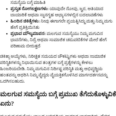
ಸಮಸ್ಯೆಯ ಬಗ್ಗೆ ಮಾಹಿತಿ
ಪ್ರಸ್ತುತ ರೋಗಲಕ್ಷಣಗಳು:
ಯಾವುದೇ ನೋವು, ಜ್ವರ, ಅತಿಯಾದ
ಬಾಯಾರಿಕೆ ಅಥವಾ ಸ್ನಾನಗೃಹ ಅಭ್ಯಾಸಗಳಲ್ಲಿನ ಬದಲಾವಣೆಗಳು
ಹಿಂದಿನ ಚಿಕಿತ್ಸೆಗಳು:
ನೀವು ಈಗಾಗಲೇ ಪ್ರಯತ್ನಿಸಿದ್ದು ಮತ್ತು ನಿಮ್ಮ ಮಗು
ಹೇಗೆ ಪ್ರತಿಕ್ರಿಯಿಸಿತು
ಪ್ರಭಾವ ಮೌಲ್ಯಮಾಪನ:
ಮಲಗುವ ಸಮಸ್ಯೆಯು ನಿಮ್ಮ ಮಗುವಿನ
ಭಾವನೆಗಳು, ನಿದ್ರೆ ಅಥವಾ ಸಾಮಾಜಿಕ ಚಟುವಟಿಕೆಗಳ ಮೇಲೆ ಹೇಗೆ
ಪರಿಣಾಮ ಬೀರುತ್ತದೆ
ಚಿಕಿತ್ಸಾ ಆಯ್ಕೆಗಳು, ನಿರೀಕ್ಷಿತ ಸಮಯದ ಚೌಕಟ್ಟುಗಳು ಅಥವಾ ಸಾಮಾಜಿಕ
ಪರಿಸ್ಥಿತಿಗಳನ್ನು ನಿಭಾಯಿಸುವ ತಂತ್ರಗಳ ಬಗ್ಗೆ ಪ್ರಶ್ನೆಗಳನ್ನು ಕೇಳಲು
ಹಿಂಜರಿಯಬೇಡಿ. ನಿಮ್ಮ ಮಗುವಿನ ನಿರ್ದಿಷ್ಟ ಪರಿಸ್ಥಿತಿ ಮತ್ತು ಅಭಿವೃದ್ಧಿಯ
ಹಂತವನ್ನು ಆಧರಿಸಿ ನಿಮ್ಮ ವೈದ್ಯರು ವೈಯಕ್ತಿಕಗೊಳಿಸಿದ ಮಾರ್ಗದರ್ಶನವನ್ನು
ಒದಗಿಸಬಹುದು.
ಮಲಗುವ ಸಮಸ್ಯೆಯ ಬಗ್ಗೆ ಪ್ರಮುಖ ತೆಗೆದುಕೊಳ್ಳುವಿಕೆ
ಏನು?