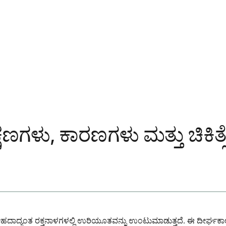
ಣಗಳು, ಕಾರಣಗಳು ಮತ್ತು ಚಿಕಿತ್ಸ
ದೇಹದಾದ್ಯಂತ ರಕ್ತನಾಳಗಳಲ್ಲಿ ಉರಿಯೂತವನ್ನು ಉಂಟುಮಾಡುತ್ತದೆ. ಈ ದೀರ್ಘಕಾ