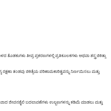
ದ ತೊಡಕುಗಳು ತೀವ್ರ ಪ್ರಕರಣಗಳಲ್ಲಿ ಪ್ರತಿಕೂಲಕಗಳು ಅಥವಾ ಶಸ್ತ್ರಚಿಕಿತ್ಸಾ
ಕ್ಷಣಾ ತಂಡವು ಚಿಕಿತ್ಸೆಯ ಪರಿಣಾಮಕಾರಿತ್ವವನ್ನು ನಿರ್ಣಯಿಸಲು ಮತ್ತು
ತದೆ. ಸರಳವಾದ ಜೀವನಶೈಲಿ ಬದಲಾವಣೆಗಳು ಉಲ್ಬಣಗಳನ್ನು ಕಡಿಮೆ ಮಾಡಲು ಮತ್ತು