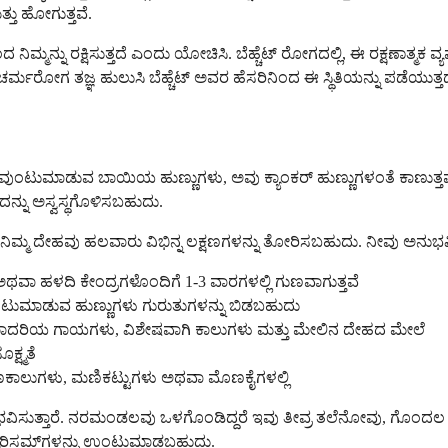
ತ್ತು ಹೋಗುತ್ತವೆ.
ಮ್ಮನ್ನು ರಕ್ಷಿಸುತ್ತದೆ ಎಂದು ಯೋಚಿಸಿ. ಬೆಹ್ಚೆಟ್ ರೋಗದಲ್ಲಿ, ಈ ರಕ್ಷಣಾತ್ಮ
ಿ ಚರ್ಮರೋಗ ತಜ್ಞ ಹುಲುಸಿ ಬೆಹ್ಚೆಟ್ ಅವರ ಹೆಸರಿನಿಂದ ಈ ಸ್ಥಿತಿಯನ್ನು ಪಡೆಯುತ್ತದ
ವುಂಟುಮಾಡುವ ಬಾಯಿಯ ಹುಣ್ಣುಗಳು, ಅವು ಕ್ಯಾಂಕರ್ ಹುಣ್ಣುಗಳಂತೆ ಕಾಣುತ್ತವೆ.
ವುದನ್ನು ಅಸ್ವಸ್ಥಗೊಳಿಸಬಹುದು.
ಿಮ್ಮ ದೇಹವು ಹಲವಾರು ವಿಭಿನ್ನ ಲಕ್ಷಣಗಳನ್ನು ತೋರಿಸಬಹುದು. ನೀವು ಅನುಭವಿ
ಥವಾ ಹಳದಿ ಕೇಂದ್ರಗಳೊಂದಿಗೆ 1-3 ವಾರಗಳಲ್ಲಿ ಗುಣವಾಗುತ್ತವೆ
ಮಾಡುವ ಹುಣ್ಣುಗಳು ಗುರುತುಗಳನ್ನು ಬಿಡಬಹುದು
ಾದರಿಯ ಗಾಯಗಳು, ವಿಶೇಷವಾಗಿ ಕಾಲುಗಳು ಮತ್ತು ಮೇಲಿನ ದೇಹದ ಮೇಲೆ
್ಷ್ಮತೆ
ಣಕಾಲುಗಳು, ಮಣಿಕಟ್ಟುಗಳು ಅಥವಾ ಮೊಣಕೈಗಳಲ್ಲಿ
ಅನುಭವಿಸುತ್ತಾರೆ. ನರಮಂಡಲವು ಒಳಗೊಂಡಿದ್ದರೆ ಇವು ತೀವ್ರ ತಲೆನೋವು, ಗ
ಯೂರಿಸಮ್‌ಗಳನ್ನು ಉಂಟುಮಾಡಬಹುದು.