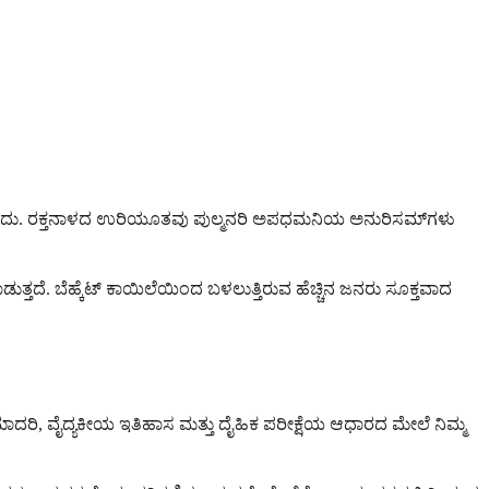
ದು. ರಕ್ತನಾಳದ ಉರಿಯೂತವು ಪುಲ್ಮನರಿ ಅಪಧಮನಿಯ ಅನುರಿಸಮ್‌ಗಳು
ತ್ತದೆ. ಬೆಹ್ಕೆಟ್ ಕಾಯಿಲೆಯಿಂದ ಬಳಲುತ್ತಿರುವ ಹೆಚ್ಚಿನ ಜನರು ಸೂಕ್ತವಾದ
ದ ಮಾದರಿ, ವೈದ್ಯಕೀಯ ಇತಿಹಾಸ ಮತ್ತು ದೈಹಿಕ ಪರೀಕ್ಷೆಯ ಆಧಾರದ ಮೇಲೆ ನಿಮ್ಮ