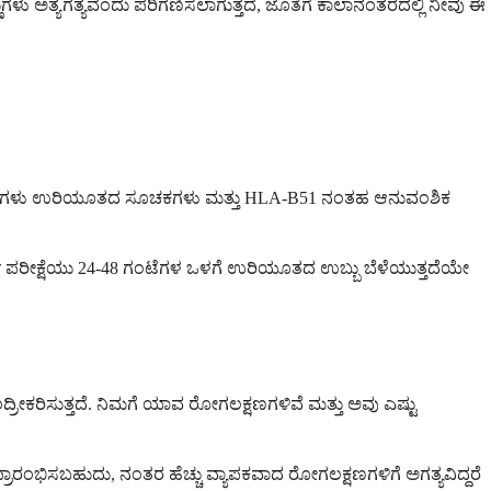
ಳು ಅತ್ಯಗತ್ಯವೆಂದು ಪರಿಗಣಿಸಲಾಗುತ್ತದೆ, ಜೊತೆಗೆ ಕಾಲಾನಂತರದಲ್ಲಿ ನೀವು ಈ
ಕ್ತ ಪರೀಕ್ಷೆಗಳು ಉರಿಯೂತದ ಸೂಚಕಗಳು ಮತ್ತು HLA-B51 ನಂತಹ ಆನುವಂಶಿಕ
್ಜಿ ಪರೀಕ್ಷೆಯು 24-48 ಗಂಟೆಗಳ ಒಳಗೆ ಉರಿಯೂತದ ಉಬ್ಬು ಬೆಳೆಯುತ್ತದೆಯೇ
ದ್ರೀಕರಿಸುತ್ತದೆ. ನಿಮಗೆ ಯಾವ ರೋಗಲಕ್ಷಣಗಳಿವೆ ಮತ್ತು ಅವು ಎಷ್ಟು
ರಾರಂಭಿಸಬಹುದು, ನಂತರ ಹೆಚ್ಚು ವ್ಯಾಪಕವಾದ ರೋಗಲಕ್ಷಣಗಳಿಗೆ ಅಗತ್ಯವಿದ್ದರೆ