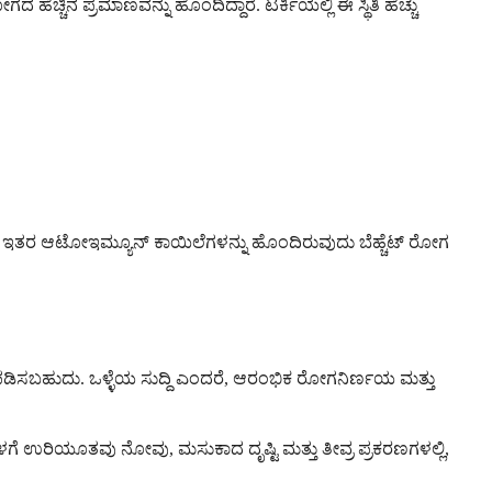
ೆಚ್ಚಿನ ಪ್ರಮಾಣವನ್ನು ಹೊಂದಿದ್ದಾರೆ. ಟರ್ಕಿಯಲ್ಲಿ ಈ ಸ್ಥಿತಿ ಹೆಚ್ಚು
ಥವಾ ಇತರ ಆಟೋಇಮ್ಯೂನ್ ಕಾಯಿಲೆಗಳನ್ನು ಹೊಂದಿರುವುದು ಬೆಹ್ಚೆಟ್ ರೋಗ
ೃದ್ಧಿಪಡಿಸಬಹುದು. ಒಳ್ಳೆಯ ಸುದ್ದಿ ಎಂದರೆ, ಆರಂಭಿಕ ರೋಗನಿರ್ಣಯ ಮತ್ತು
ಒಳಗೆ ಉರಿಯೂತವು ನೋವು, ಮಸುಕಾದ ದೃಷ್ಟಿ ಮತ್ತು ತೀವ್ರ ಪ್ರಕರಣಗಳಲ್ಲಿ,