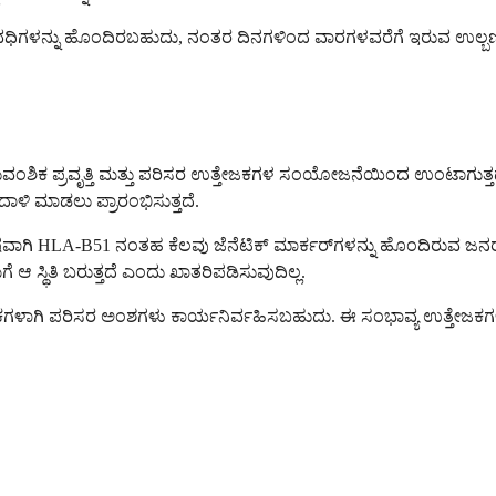
ರುವ ಅವಧಿಗಳನ್ನು ಹೊಂದಿರಬಹುದು, ನಂತರ ದಿನಗಳಿಂದ ವಾರಗಳವರೆಗೆ ಇರುವ ಉಲ
ವಂಶಿಕ ಪ್ರವೃತ್ತಿ ಮತ್ತು ಪರಿಸರ ಉತ್ತೇಜಕಗಳ ಸಂಯೋಜನೆಯಿಂದ ಉಂಟಾಗುತ್ತ
ಾಳಿ ಮಾಡಲು ಪ್ರಾರಂಭಿಸುತ್ತದೆ.
ೆ. ವಿಶೇಷವಾಗಿ HLA-B51 ನಂತಹ ಕೆಲವು ಜೆನೆಟಿಕ್ ಮಾರ್ಕರ್‌ಗಳನ್ನು ಹೊಂದಿರುವ ಜನ
 ಸ್ಥಿತಿ ಬರುತ್ತದೆ ಎಂದು ಖಾತರಿಪಡಿಸುವುದಿಲ್ಲ.
ಕಗಳಾಗಿ ಪರಿಸರ ಅಂಶಗಳು ಕಾರ್ಯನಿರ್ವಹಿಸಬಹುದು. ಈ ಸಂಭಾವ್ಯ ಉತ್ತೇಜಕಗಳ