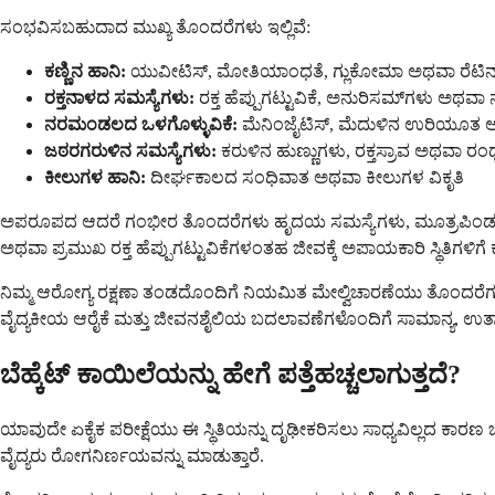
ಸಂಭವಿಸಬಹುದಾದ ಮುಖ್ಯ ತೊಂದರೆಗಳು ಇಲ್ಲಿವೆ:
ಕಣ್ಣಿನ ಹಾನಿ:
ಯುವೀಟಿಸ್, ಮೋತಿಯಾಂಧತೆ, ಗ್ಲುಕೋಮಾ ಅಥವಾ ರೆಟಿನ
ರಕ್ತನಾಳದ ಸಮಸ್ಯೆಗಳು:
ರಕ್ತ ಹೆಪ್ಪುಗಟ್ಟುವಿಕೆ, ಅನುರಿಸಮ್‌ಗಳು ಅಥ
ನರಮಂಡಲದ ಒಳಗೊಳ್ಳುವಿಕೆ:
ಮೆನಿಂಜೈಟಿಸ್, ಮೆದುಳಿನ ಉರಿಯೂತ ಅ
ಜಠರಗರುಳಿನ ಸಮಸ್ಯೆಗಳು:
ಕರುಳಿನ ಹುಣ್ಣುಗಳು, ರಕ್ತಸ್ರಾವ ಅಥವಾ ರಂಧ
ಕೀಲುಗಳ ಹಾನಿ:
ದೀರ್ಘಕಾಲದ ಸಂಧಿವಾತ ಅಥವಾ ಕೀಲುಗಳ ವಿಕೃತಿ
ಅಪರೂಪದ ಆದರೆ ಗಂಭೀರ ತೊಂದರೆಗಳು ಹೃದಯ ಸಮಸ್ಯೆಗಳು, ಮೂತ್ರಪಿಂಡದ
ಅಥವಾ ಪ್ರಮುಖ ರಕ್ತ ಹೆಪ್ಪುಗಟ್ಟುವಿಕೆಗಳಂತಹ ಜೀವಕ್ಕೆ ಅಪಾಯಕಾರಿ ಸ್ಥಿತಿಗಳ
ನಿಮ್ಮ ಆರೋಗ್ಯ ರಕ್ಷಣಾ ತಂಡದೊಂದಿಗೆ ನಿಯಮಿತ ಮೇಲ್ವಿಚಾರಣೆಯು ತೊಂದರೆಗಳನ್ನು
ವೈದ್ಯಕೀಯ ಆರೈಕೆ ಮತ್ತು ಜೀವನಶೈಲಿಯ ಬದಲಾವಣೆಗಳೊಂದಿಗೆ ಸಾಮಾನ್ಯ, ಉತ್ಪಾ
ಬೆಹ್ಕೆಟ್ ಕಾಯಿಲೆಯನ್ನು ಹೇಗೆ ಪತ್ತೆಹಚ್ಚಲಾಗುತ್ತದೆ?
ಯಾವುದೇ ಏಕೈಕ ಪರೀಕ್ಷೆಯು ಈ ಸ್ಥಿತಿಯನ್ನು ದೃಢೀಕರಿಸಲು ಸಾಧ್ಯವಿಲ್ಲದ ಕಾರಣ ಬ
ವೈದ್ಯರು ರೋಗನಿರ್ಣಯವನ್ನು ಮಾಡುತ್ತಾರೆ.