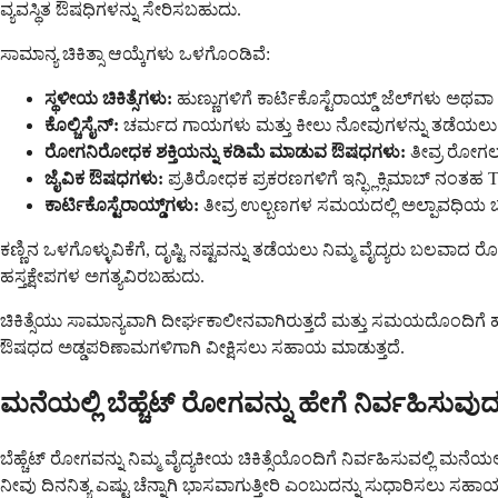
ವ್ಯವಸ್ಥಿತ ಔಷಧಿಗಳನ್ನು ಸೇರಿಸಬಹುದು.
ಸಾಮಾನ್ಯ ಚಿಕಿತ್ಸಾ ಆಯ್ಕೆಗಳು ಒಳಗೊಂಡಿವೆ:
ಸ್ಥಳೀಯ ಚಿಕಿತ್ಸೆಗಳು:
ಹುಣ್ಣುಗಳಿಗೆ ಕಾರ್ಟಿಕೊಸ್ಟೆರಾಯ್ಡ್ ಜೆಲ್‌ಗಳು ಅಥವ
ಕೊಲ್ಚಿಸೈನ್:
ಚರ್ಮದ ಗಾಯಗಳು ಮತ್ತು ಕೀಲು ನೋವುಗಳನ್ನು ತಡೆಯಲು
ರೋಗನಿರೋಧಕ ಶಕ್ತಿಯನ್ನು ಕಡಿಮೆ ಮಾಡುವ ಔಷಧಗಳು:
ತೀವ್ರ ರೋಗಲಕ
ಜೈವಿಕ ಔಷಧಗಳು:
ಪ್ರತಿರೋಧಕ ಪ್ರಕರಣಗಳಿಗೆ ಇನ್ಫ್ಲಿಕ್ಸಿಮಾಬ್ ನಂತ
ಕಾರ್ಟಿಕೊಸ್ಟೆರಾಯ್ಡ್‌ಗಳು:
ತೀವ್ರ ಉಲ್ಬಣಗಳ ಸಮಯದಲ್ಲಿ ಅಲ್ಪಾವಧಿಯ 
ಕಣ್ಣಿನ ಒಳಗೊಳ್ಳುವಿಕೆಗೆ, ದೃಷ್ಟಿ ನಷ್ಟವನ್ನು ತಡೆಯಲು ನಿಮ್ಮ ವೈದ್ಯರು ಬಲವಾ
ಹಸ್ತಕ್ಷೇಪಗಳ ಅಗತ್ಯವಿರಬಹುದು.
ಚಿಕಿತ್ಸೆಯು ಸಾಮಾನ್ಯವಾಗಿ ದೀರ್ಘಕಾಲೀನವಾಗಿರುತ್ತದೆ ಮತ್ತು ಸಮಯದೊಂದಿಗೆ 
ಔಷಧದ ಅಡ್ಡಪರಿಣಾಮಗಳಿಗಾಗಿ ವೀಕ್ಷಿಸಲು ಸಹಾಯ ಮಾಡುತ್ತದೆ.
ಮನೆಯಲ್ಲಿ ಬೆಹ್ಚೆಟ್ ರೋಗವನ್ನು ಹೇಗೆ ನಿರ್ವಹಿಸುವು
ಬೆಹ್ಚೆಟ್ ರೋಗವನ್ನು ನಿಮ್ಮ ವೈದ್ಯಕೀಯ ಚಿಕಿತ್ಸೆಯೊಂದಿಗೆ ನಿರ್ವಹಿಸುವಲ್ಲಿ ಮ
ನೀವು ದಿನನಿತ್ಯ ಎಷ್ಟು ಚೆನ್ನಾಗಿ ಭಾಸವಾಗುತ್ತೀರಿ ಎಂಬುದನ್ನು ಸುಧಾರಿಸಲು ಸಹಾ