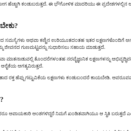
ಈ ರೋಗ ಹೆಚ್ಚಾಗಿ ಕಂಡುಬರುತ್ತದೆ. ಈ ಭೌಗೋಳಿಕ ಮಾದರಿಯು ಈ ಪ್ರದೇಶಗಳಲ್ಲ
ಡಬೇಕು?
ರ್ಮದ ಸಮಸ್ಯೆಗಳು ಅಥವಾ ಕಣ್ಣಿನ ಉರಿಯೂತದಂತಹ ಇತರ ಲಕ್ಷಣಗಳೊಂದಿಗೆ ಅ
ಿಮ್ಮ ಜೀವನದ ಗುಣಮಟ್ಟವನ್ನು ಸುಧಾರಿಸಲು ಸಹಾಯ ಮಾಡುತ್ತದೆ.
ನಾಡುವಲ್ಲಿ ತೊಂದರೆಗಳಂತಹ ನರವೈಜ್ಞಾನಿಕ ಲಕ್ಷಣಗಳನ್ನು ಅಭಿವೃದ್ಧಿಪಡಿಸಿದರೆ
ೈಕೆಯ ಅಗತ್ಯವಿರುತ್ತದೆ.
ಕ್ತ ಹೆಪ್ಪುಗಟ್ಟುವಿಕೆಯ ಲಕ್ಷಣಗಳು ಕಂಡುಬಂದರೆ ಕಾಯಬೇಡಿ. ಅಪರೂಪವಾಗಿ
ು?
ದರೂ ಅಪಾಯಕಾರಿ ಅಂಶಗಳಿದ್ದರೆ ನಿಮಗೆ ಖಂಡಿತವಾಗಿಯೂ ಆ ಸ್ಥಿತಿ ಬರುತ್ತದೆ 