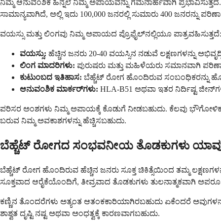
ನಿಮ್ಮ ಆನುವಂಶಿಕ ಹಿನ್ನೆಲೆ ನಿಮ್ಮ ಅಪಾಯವನ್ನು ಗಮನಾರ್ಹವಾಗಿ ಪ್ರಭಾವಿಸುತ್ತದೆ. 
ಸಾಮಾನ್ಯವಾಗಿದೆ, ಅಲ್ಲಿ ಇದು 100,000 ಜನರಲ್ಲಿ ಸುಮಾರು 400 ಜನರನ್ನು ಪರಿಣಾ
ವಯಸ್ಸು ಮತ್ತು ಲಿಂಗವು ನಿಮ್ಮ ಅಪಾಯದ ಪ್ರೊಫೈಲ್‌ನಲ್ಲಿಯೂ ಪಾತ್ರವಹಿಸುತ್ತದೆ
ವಯಸ್ಸು:
ಹೆಚ್ಚಿನ ಜನರು 20-40 ವಯಸ್ಸಿನ ನಡುವೆ ಲಕ್ಷಣಗಳನ್ನು ಅಭಿವೃದ್ಧಿ
ಲಿಂಗ ಮಾದರಿಗಳು:
ಪುರುಷರು ಮತ್ತು ಮಹಿಳೆಯರು ಸಮಾನವಾಗಿ ಪರಿಣಾಮ ಬ
ಕುಟುಂಬದ ಇತಿಹಾಸ:
ಬೆಹ್ಚೆಟ್ ರೋಗ ಹೊಂದಿರುವ ಸಂಬಂಧಿಕರನ್ನು ಹೊಂದ
ಆನುವಂಶಿಕ ಮಾರ್ಕರ್‌ಗಳು:
HLA-B51 ಅಥವಾ ಇತರ ನಿರ್ದಿಷ್ಟ ಜೀನ್‌ಗಳನ್ನ
ಪರಿಸರ ಅಂಶಗಳು ನಿಮ್ಮ ಅಪಾಯಕ್ಕೆ ಕೊಡುಗೆ ನೀಡಬಹುದು. ಕೆಲವು ಭೌಗೋಳಿಕ ಪ್
ಬರುವ ನಿಮ್ಮ ಅವಕಾಶಗಳನ್ನು ಹೆಚ್ಚಿಸಬಹುದು.
ಬೆಹ್ಚೆಟ್ ರೋಗದ ಸಂಭವನೀಯ ತೊಡಕುಗಳು ಯಾವ
ಬೆಹ್ಚೆಟ್ ರೋಗ ಹೊಂದಿರುವ ಹೆಚ್ಚಿನ ಜನರು ಸೂಕ್ತ ಚಿಕಿತ್ಸೆಯಿಂದ ತಮ್ಮ ಲಕ್ಷಣಗ
ಸೂಕ್ತವಾದ ಆರೈಕೆಯೊಂದಿಗೆ, ತೀವ್ರವಾದ ತೊಡಕುಗಳು ತುಲನಾತ್ಮಕವಾಗಿ ಅಪರೂ
ಕಣ್ಣಿನ ತೊಂದರೆಗಳು ಅತ್ಯಂತ ಆತಂಕಕಾರಿಯಾಗಿರಬಹುದು ಏಕೆಂದರೆ ಅವುಗಳನ್ನು ಚಿಕ
ಶಾಶ್ವತ ದೃಷ್ಟಿ ನಷ್ಟ ಅಥವಾ ಅಂಧತ್ವಕ್ಕೆ ಕಾರಣವಾಗಬಹುದು.