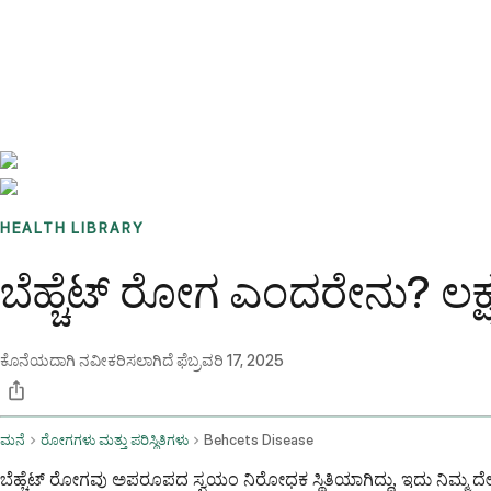
Benchmarks
Stories
FAQ
Sign up / Log in
HEALTH LIBRARY
ಬೆಹ್ಚೆಟ್ ರೋಗ ಎಂದರೇನು? ಲಕ್ಷ
ಕೊನೆಯದಾಗಿ ನವೀಕರಿಸಲಾಗಿದೆ
ಫೆಬ್ರವರಿ 17, 2025
ಮನೆ
ರೋಗಗಳು ಮತ್ತು ಪರಿಸ್ಥಿತಿಗಳು
Behcets Disease
ಬೆಹ್ಚೆಟ್ ರೋಗವು ಅಪರೂಪದ ಸ್ವಯಂ ನಿರೋಧಕ ಸ್ಥಿತಿಯಾಗಿದ್ದು, ಇದು ನಿಮ್ಮ 