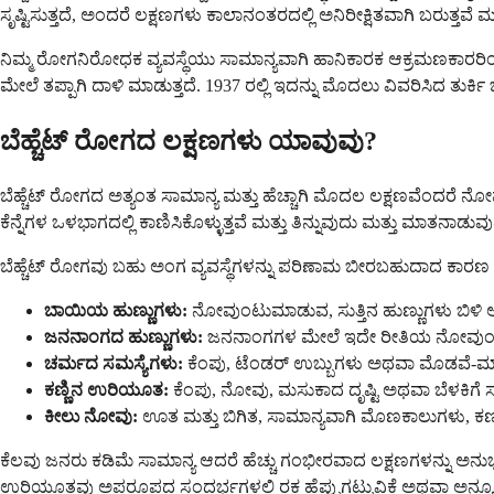
ಸೃಷ್ಟಿಸುತ್ತದೆ, ಅಂದರೆ ಲಕ್ಷಣಗಳು ಕಾಲಾನಂತರದಲ್ಲಿ ಅನಿರೀಕ್ಷಿತವಾಗಿ ಬರುತ್ತವೆ ಮ
ನಿಮ್ಮ ರೋಗನಿರೋಧಕ ವ್ಯವಸ್ಥೆಯು ಸಾಮಾನ್ಯವಾಗಿ ಹಾನಿಕಾರಕ ಆಕ್ರಮಣಕಾರರಿಂದ ನಿ
ಮೇಲೆ ತಪ್ಪಾಗಿ ದಾಳಿ ಮಾಡುತ್ತದೆ. 1937 ರಲ್ಲಿ ಇದನ್ನು ಮೊದಲು ವಿವರಿಸಿದ ತುರ್ಕ
ಬೆಹ್ಚೆಟ್ ರೋಗದ ಲಕ್ಷಣಗಳು ಯಾವುವು?
ಬೆಹ್ಚೆಟ್ ರೋಗದ ಅತ್ಯಂತ ಸಾಮಾನ್ಯ ಮತ್ತು ಹೆಚ್ಚಾಗಿ ಮೊದಲ ಲಕ್ಷಣವೆಂದರೆ ನೋ
ಕೆನ್ನೆಗಳ ಒಳಭಾಗದಲ್ಲಿ ಕಾಣಿಸಿಕೊಳ್ಳುತ್ತವೆ ಮತ್ತು ತಿನ್ನುವುದು ಮತ್ತು ಮಾತನಾಡು
ಬೆಹ್ಚೆಟ್ ರೋಗವು ಬಹು ಅಂಗ ವ್ಯವಸ್ಥೆಗಳನ್ನು ಪರಿಣಾಮ ಬೀರಬಹುದಾದ ಕಾರಣ ನ
ಬಾಯಿಯ ಹುಣ್ಣುಗಳು:
ನೋವುಂಟುಮಾಡುವ, ಸುತ್ತಿನ ಹುಣ್ಣುಗಳು ಬಿಳಿ ಅ
ಜನನಾಂಗದ ಹುಣ್ಣುಗಳು:
ಜನನಾಂಗಗಳ ಮೇಲೆ ಇದೇ ರೀತಿಯ ನೋವುಂಟು
ಚರ್ಮದ ಸಮಸ್ಯೆಗಳು:
ಕೆಂಪು, ಟೆಂಡರ್ ಉಬ್ಬುಗಳು ಅಥವಾ ಮೊಡವೆ-ಮ
ಕಣ್ಣಿನ ಉರಿಯೂತ:
ಕೆಂಪು, ನೋವು, ಮಸುಕಾದ ದೃಷ್ಟಿ ಅಥವಾ ಬೆಳಕಿಗೆ ಸೂಕ
ಕೀಲು ನೋವು:
ಊತ ಮತ್ತು ಬಿಗಿತ, ಸಾಮಾನ್ಯವಾಗಿ ಮೊಣಕಾಲುಗಳು, ಕ
ಕೆಲವು ಜನರು ಕಡಿಮೆ ಸಾಮಾನ್ಯ ಆದರೆ ಹೆಚ್ಚು ಗಂಭೀರವಾದ ಲಕ್ಷಣಗಳನ್ನು 
ಉರಿಯೂತವು ಅಪರೂಪದ ಸಂದರ್ಭಗಳಲ್ಲಿ ರಕ್ತ ಹೆಪ್ಪುಗಟ್ಟುವಿಕೆ ಅಥವಾ ಅನ್