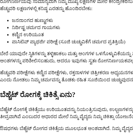
ರೋಗನಿರ್ಣಯವು ಸಾಮಾನ್ಯವಾಗಿ ನಿಮ್ಮ ಮುಖ್ಯ ಲಕ್ಷಣಗಳ ಮೇಲೆ ಕೇಂದ್ರೀಕರಿಸುವ
ಹೆಚ್ಚುವರಿ ಲಕ್ಷಣಗಳಲ್ಲಿ ಕನಿಷ್ಠ ಎರಡನ್ನು ಹೊಂದಿರಬೇಕು:
ಜನನಾಂಗದ ಹುಣ್ಣುಗಳು
ನಿರ್ದಿಷ್ಟ ಚರ್ಮದ ಗಾಯಗಳು
ಕಣ್ಣಿನ ಉರಿಯೂತ
ಪಾಸಿಟಿವ್ ಪ್ಯಾಥರ್ಜಿ ಪರೀಕ್ಷೆ (ಸೂಜಿ ಚುಚ್ಚುವಿಕೆಗೆ ಚರ್ಮದ ಪ್ರತಿಕ್ರಿಯೆ)
ಬೇರೆ ಯಾವುದೇ ಸ್ಥಿತಿಗಳನ್ನು ತಳ್ಳಿಹಾಕಲು ಮತ್ತು ಅಂಗಗಳ ಒಳಗೊಳ್ಳುವಿಕೆಯನ
ಅಂಶಗಳನ್ನು ಪರಿಶೀಲಿಸಬಹುದು, ಆದರೂ ಇವುಗಳು ಸ್ವತಃ ರೋಗನಿರ್ಣಯಕವಲ್
ಹೆಚ್ಚುವರಿ ಪರೀಕ್ಷೆಗಳು ಕಣ್ಣಿನ ಪರೀಕ್ಷೆಗಳು, ರಕ್ತನಾಳಗಳ ಚಿತ್ರೀಕರಣ ಅ
ಎಂದು ನೋಡಲು ನಿಮ್ಮ ಚರ್ಮವನ್ನು ತೊಡಕು ರಹಿತ ಸೂಜಿಯಿಂದ ಚುಚ್ಚುವುದನ್
ಬೆಹ್ಚೆಟ್ ರೋಗಕ್ಕೆ ಚಿಕಿತ್ಸೆ ಏನು?
ಬೆಹ್ಚೆಟ್ ರೋಗಕ್ಕೆ ಚಿಕಿತ್ಸೆಯು ಉರಿಯೂತವನ್ನು ನಿಯಂತ್ರಿಸುವುದು, ಉಲ್ಬಣಗಳನ
ತೀವ್ರವಾಗಿವೆ ಎಂಬುದರ ಆಧಾರದ ಮೇಲೆ ನಿಮ್ಮ ವೈದ್ಯರು ನಿಮ್ಮ ಚಿಕಿತ್ಸಾ ಯೋಜನೆಯ
ಔಷಧಗಳು ಬೆಹ್ಚೆಟ್ ರೋಗದ ಚಿಕಿತ್ಸೆಯ ಮೂಲಭೂತ ಅಂಶವಾಗಿದೆ. ನಿಮ್ಮ ವೈದ್ಯರು 