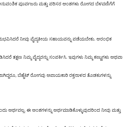
ಿನ ಆನುವಂಶಿಕ ಪೂರ್ವಜರು ಮತ್ತು ಪರಿಸರ ಅಂಶಗಳು ರೋಗದ ಬೆಳವಣಿಗೆಗೆ
ನುಭವಿಸಿದರೆ ನೀವು ವೈದ್ಯಕೀಯ ಸಹಾಯವನ್ನು ಪಡೆಯಬೇಕು. ಆರಂಭಿಕ
 ತಕ್ಷಣ ನಿಮ್ಮ ವೈದ್ಯರನ್ನು ಸಂಪರ್ಕಿಸಿ. ಇವುಗಳು ನಿಮ್ಮ ಕಣ್ಣುಗಳು ಅಥವಾ
ದ್ದರೂ, ಬೆಹ್ಚೆಟ್ ರೋಗವು ಅಪಾಯಕಾರಿ ರಕ್ತನಾಳದ ತೊಡಕುಗಳನ್ನು
ಎಂದು ಅರ್ಥವಲ್ಲ. ಈ ಅಂಶಗಳನ್ನು ಅರ್ಥಮಾಡಿಕೊಳ್ಳುವುದರಿಂದ ನೀವು ಮತ್ತು