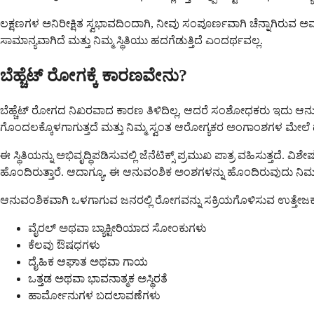
ಲಕ್ಷಣಗಳ ಅನಿರೀಕ್ಷಿತ ಸ್ವಭಾವದಿಂದಾಗಿ, ನೀವು ಸಂಪೂರ್ಣವಾಗಿ ಚೆನ್ನಾಗಿ
ಸಾಮಾನ್ಯವಾಗಿದೆ ಮತ್ತು ನಿಮ್ಮ ಸ್ಥಿತಿಯು ಹದಗೆಡುತ್ತಿದೆ ಎಂದರ್ಥವಲ್ಲ.
ಬೆಹ್ಚೆಟ್ ರೋಗಕ್ಕೆ ಕಾರಣವೇನು?
ಬೆಹ್ಚೆಟ್ ರೋಗದ ನಿಖರವಾದ ಕಾರಣ ತಿಳಿದಿಲ್ಲ, ಆದರೆ ಸಂಶೋಧಕರು ಇದು ಆನು
ಗೊಂದಲಕ್ಕೊಳಗಾಗುತ್ತದೆ ಮತ್ತು ನಿಮ್ಮ ಸ್ವಂತ ಆರೋಗ್ಯಕರ ಅಂಗಾಂಶಗಳ ಮೇಲೆ ದ
ಈ ಸ್ಥಿತಿಯನ್ನು ಅಭಿವೃದ್ಧಿಪಡಿಸುವಲ್ಲಿ ಜೆನೆಟಿಕ್ಸ್ ಪ್ರಮುಖ ಪಾತ್ರ ವಹಿಸುತ್ತದ
ಹೊಂದಿರುತ್ತಾರೆ. ಆದಾಗ್ಯೂ, ಈ ಆನುವಂಶಿಕ ಅಂಶಗಳನ್ನು ಹೊಂದಿರುವುದು ನಿಮಗೆ ಆ
ಆನುವಂಶಿಕವಾಗಿ ಒಳಗಾಗುವ ಜನರಲ್ಲಿ ರೋಗವನ್ನು ಸಕ್ರಿಯಗೊಳಿಸುವ ಉತ್ತೇಜ
ವೈರಲ್ ಅಥವಾ ಬ್ಯಾಕ್ಟೀರಿಯಾದ ಸೋಂಕುಗಳು
ಕೆಲವು ಔಷಧಗಳು
ದೈಹಿಕ ಆಘಾತ ಅಥವಾ ಗಾಯ
ಒತ್ತಡ ಅಥವಾ ಭಾವನಾತ್ಮಕ ಅಸ್ಥಿರತೆ
ಹಾರ್ಮೋನುಗಳ ಬದಲಾವಣೆಗಳು