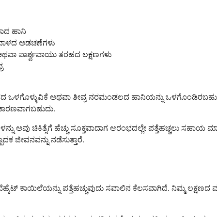
ಾದ ಹಾನಿ
ವಾ ನಾಳದ ಅಡಚಣೆಗಳು
ಥವಾ ಪಾರ್ಶ್ವವಾಯು ತರಹದ ಲಕ್ಷಣಗಳು
್ರ
 ಒಳಗೊಳ್ಳುವಿಕೆ ಅಥವಾ ತೀವ್ರ ನರಮಂಡಲದ ಹಾನಿಯನ್ನು ಒಳಗೊಂಡಿರಬಹು
ಿಗೆ ಕಾರಣವಾಗಬಹುದು.
 ಅವು ಚಿಕಿತ್ಸೆಗೆ ಹೆಚ್ಚು ಸೂಕ್ತವಾದಾಗ ಆರಂಭದಲ್ಲೇ ಪತ್ತೆಹಚ್ಚಲು ಸಹಾಯ ಮಾಡು
ದಕ ಜೀವನವನ್ನು ನಡೆಸುತ್ತಾರೆ.
ೆಹ್ಕೆಟ್ ಕಾಯಿಲೆಯನ್ನು ಪತ್ತೆಹಚ್ಚುವುದು ಸವಾಲಿನ ಕೆಲಸವಾಗಿದೆ. ನಿಮ್ಮ ಲಕ್ಷಣ