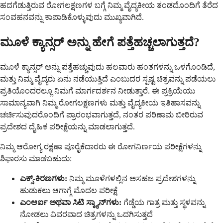
ಹದಗೆಡುತ್ತಿರುವ ರೋಗಲಕ್ಷಣಗಳ ಬಗ್ಗೆ ನಿಮ್ಮ ವೈದ್ಯಕೀಯ ತಂಡದೊಂದಿಗೆ ತೆರೆದ
ಸಂವಹನವನ್ನು ಕಾಪಾಡಿಕೊಳ್ಳುವುದು ಮುಖ್ಯವಾಗಿದೆ.
ಮೂಳೆ ಕ್ಯಾನ್ಸರ್ ಅನ್ನು ಹೇಗೆ ಪತ್ತೆಹಚ್ಚಲಾಗುತ್ತದೆ?
ಮೂಳೆ ಕ್ಯಾನ್ಸರ್ ಅನ್ನು ಪತ್ತೆಹಚ್ಚುವುದು ಹಲವಾರು ಹಂತಗಳನ್ನು ಒಳಗೊಂಡಿದೆ,
ಮತ್ತು ನಿಮ್ಮ ವೈದ್ಯರು ಏನು ನಡೆಯುತ್ತಿದೆ ಎಂಬುದರ ಸ್ಪಷ್ಟ ಚಿತ್ರವನ್ನು ಪಡೆಯಲು
ಪ್ರತಿಯೊಂದರಲ್ಲೂ ನಿಮಗೆ ಮಾರ್ಗದರ್ಶನ ನೀಡುತ್ತಾರೆ. ಈ ಪ್ರಕ್ರಿಯೆಯು
ಸಾಮಾನ್ಯವಾಗಿ ನಿಮ್ಮ ರೋಗಲಕ್ಷಣಗಳು ಮತ್ತು ವೈದ್ಯಕೀಯ ಇತಿಹಾಸವನ್ನು
ಚರ್ಚಿಸುವುದರೊಂದಿಗೆ ಪ್ರಾರಂಭವಾಗುತ್ತದೆ, ನಂತರ ಪರಿಣಾಮ ಬೀರಿರುವ
ಪ್ರದೇಶದ ದೈಹಿಕ ಪರೀಕ್ಷೆಯನ್ನು ಮಾಡಲಾಗುತ್ತದೆ.
ನಿಮ್ಮ ಆರೋಗ್ಯ ರಕ್ಷಣಾ ಪೂರೈಕೆದಾರರು ಈ ರೋಗನಿರ್ಣಯ ಪರೀಕ್ಷೆಗಳನ್ನು
ಶಿಫಾರಸು ಮಾಡಬಹುದು:
ಎಕ್ಸ್-ಕಿರಣಗಳು:
ನಿಮ್ಮ ಮೂಳೆಗಳಲ್ಲಿನ ಅಸಹಜ ಪ್ರದೇಶಗಳನ್ನು
ಹುಡುಕಲು ಆಗಾಗ್ಗೆ ಮೊದಲ ಪರೀಕ್ಷೆ
ಎಂಆರ್ಐ ಅಥವಾ ಸಿಟಿ ಸ್ಕ್ಯಾನ್‌ಗಳು:
ಗೆಡ್ಡೆಯ ಗಾತ್ರ ಮತ್ತು ಸ್ಥಳವನ್ನು
ನೋಡಲು ವಿವರವಾದ ಚಿತ್ರಗಳನ್ನು ಒದಗಿಸುತ್ತದೆ