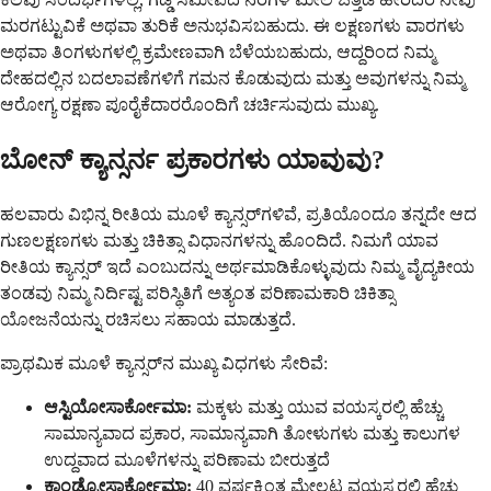
ಮರಗಟ್ಟುವಿಕೆ ಅಥವಾ ತುರಿಕೆ ಅನುಭವಿಸಬಹುದು. ಈ ಲಕ್ಷಣಗಳು ವಾರಗಳು
ಅಥವಾ ತಿಂಗಳುಗಳಲ್ಲಿ ಕ್ರಮೇಣವಾಗಿ ಬೆಳೆಯಬಹುದು, ಆದ್ದರಿಂದ ನಿಮ್ಮ
ದೇಹದಲ್ಲಿನ ಬದಲಾವಣೆಗಳಿಗೆ ಗಮನ ಕೊಡುವುದು ಮತ್ತು ಅವುಗಳನ್ನು ನಿಮ್ಮ
ಆರೋಗ್ಯ ರಕ್ಷಣಾ ಪೂರೈಕೆದಾರರೊಂದಿಗೆ ಚರ್ಚಿಸುವುದು ಮುಖ್ಯ.
ಬೋನ್ ಕ್ಯಾನ್ಸರ್ನ ಪ್ರಕಾರಗಳು ಯಾವುವು?
ಹಲವಾರು ವಿಭಿನ್ನ ರೀತಿಯ ಮೂಳೆ ಕ್ಯಾನ್ಸರ್‌ಗಳಿವೆ, ಪ್ರತಿಯೊಂದೂ ತನ್ನದೇ ಆದ
ಗುಣಲಕ್ಷಣಗಳು ಮತ್ತು ಚಿಕಿತ್ಸಾ ವಿಧಾನಗಳನ್ನು ಹೊಂದಿದೆ. ನಿಮಗೆ ಯಾವ
ರೀತಿಯ ಕ್ಯಾನ್ಸರ್ ಇದೆ ಎಂಬುದನ್ನು ಅರ್ಥಮಾಡಿಕೊಳ್ಳುವುದು ನಿಮ್ಮ ವೈದ್ಯಕೀಯ
ತಂಡವು ನಿಮ್ಮ ನಿರ್ದಿಷ್ಟ ಪರಿಸ್ಥಿತಿಗೆ ಅತ್ಯಂತ ಪರಿಣಾಮಕಾರಿ ಚಿಕಿತ್ಸಾ
ಯೋಜನೆಯನ್ನು ರಚಿಸಲು ಸಹಾಯ ಮಾಡುತ್ತದೆ.
ಪ್ರಾಥಮಿಕ ಮೂಳೆ ಕ್ಯಾನ್ಸರ್‌ನ ಮುಖ್ಯ ವಿಧಗಳು ಸೇರಿವೆ:
ಆಸ್ಟಿಯೋಸಾರ್ಕೋಮಾ:
ಮಕ್ಕಳು ಮತ್ತು ಯುವ ವಯಸ್ಕರಲ್ಲಿ ಹೆಚ್ಚು
ಸಾಮಾನ್ಯವಾದ ಪ್ರಕಾರ, ಸಾಮಾನ್ಯವಾಗಿ ತೋಳುಗಳು ಮತ್ತು ಕಾಲುಗಳ
ಉದ್ದವಾದ ಮೂಳೆಗಳನ್ನು ಪರಿಣಾಮ ಬೀರುತ್ತದೆ
ಕಾಂಡ್ರೋಸಾರ್ಕೋಮಾ:
40 ವರ್ಷಕ್ಕಿಂತ ಮೇಲ್ಪಟ್ಟ ವಯಸ್ಕರಲ್ಲಿ ಹೆಚ್ಚು