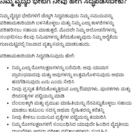
ನಿಮ್ಮ ವೈದ್ಯರ ಭೇಟಿಗೆ ನೀವು ಹೇಗೆ ಸಿದ್ಧಪಡಿಸಬೇಕು?
ನಿಮ್ಮ ವೈದ್ಯರ ಭೇಟಿಗಳಿಗೆ ಚೆನ್ನಾಗಿ ಸಿದ್ಧಪಡುವುದು ನಿಮ್ಮ ಸಮಯವನ್ನು
ಪರಿಣಾಮಕಾರಿಯಾಗಿ ಬಳಸಿಕೊಳ್ಳಲು ಮತ್ತು ನಿಮ್ಮ ಎಲ್ಲಾ ಕಾಳಜಿಗಳನ್ನು
ಪರಿಹರಿಸಲು ಸಹಾಯ ಮಾಡುತ್ತದೆ. ಮೊದಲೇ ನಿಮ್ಮ ಆಲೋಚನೆಗಳನ್ನು
ಸಂಘಟಿಸಲು ಕೆಲವು ನಿಮಿಷಗಳನ್ನು ತೆಗೆದುಕೊಳ್ಳುವುದು ನಿಮ್ಮ ಆರೈಕೆಯ
ಗುಣಮಟ್ಟದಲ್ಲಿ ನಿಜವಾದ ವ್ಯತ್ಯಾಸವನ್ನು ಮಾಡಬಹುದು.
ಪರಿಣಾಮಕಾರಿಯಾಗಿ ಸಿದ್ಧಪಡಿಸುವುದು ಹೇಗೆ:
ನಿಮ್ಮ ಎಲ್ಲಾ ರೋಗಲಕ್ಷಣಗಳನ್ನು ಬರೆಯಿರಿ, ಅವು ಯಾವಾಗ
ಪ್ರಾರಂಭವಾದವು ಮತ್ತು ಅವುಗಳನ್ನು ಉತ್ತಮಗೊಳಿಸುವುದು ಅಥವಾ
ಹದಗೆಡಿಸುವುದು ಏನು ಎಂದು ಸೇರಿಸಿ
ನೀವು ಪ್ರಸ್ತುತ ತೆಗೆದುಕೊಳ್ಳುತ್ತಿರುವ ಎಲ್ಲಾ ಔಷಧಗಳು, ಪೂರಕಗಳು ಮತ್ತು
ಜೀವಸತ್ವಗಳ ಪಟ್ಟಿಯನ್ನು ಮಾಡಿ
ಬೆಂಬಲಕ್ಕಾಗಿ ಮತ್ತು ಪ್ರಮುಖ ಮಾಹಿತಿಯನ್ನು ನೆನಪಿಟ್ಟುಕೊಳ್ಳಲು ಸಹಾಯ
ಮಾಡಲು ಕುಟುಂಬ ಸದಸ್ಯ ಅಥವಾ ಸ್ನೇಹಿತರನ್ನು ಕರೆತನ್ನಿ
ನೀವು ಕೇಳಲು ಬಯಸುವ ಪ್ರಶ್ನೆಗಳ ಪಟ್ಟಿಯನ್ನು ತಯಾರಿಸಿ
ನಿಮ್ಮ ರೋಗಲಕ್ಷಣಗಳಿಗೆ ಸಂಬಂಧಿಸಿದ ಯಾವುದೇ ಹಿಂದಿನ ವೈದ್ಯಕೀಯ
ದಾಖಲೆಗಳು ಅಥವಾ ಪರೀಕ್ಷಾ ಫಲಿತಾಂಶಗಳನ್ನು ಸಂಗ್ರಹಿಸಿ