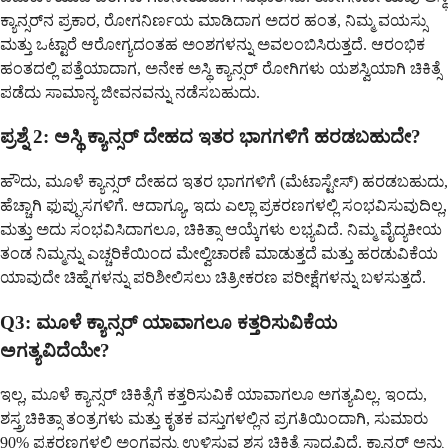
ಕ್ಯಾನ್ಸರ್‌ನ ಪ್ರಕಾರ, ರೋಗನಿರ್ಣಯ ಮಾಡಿದಾಗ ಅದರ ಹಂತ, ನಿಮ್ಮ ವಯಸ್ಸು
ಮತ್ತು ಒಟ್ಟಾರೆ ಆರೋಗ್ಯದಂತಹ ಅಂಶಗಳನ್ನು ಅವಲಂಬಿಸಿರುತ್ತದೆ. ಆರಂಭಿಕ
ಹಂತದಲ್ಲಿ ಪತ್ತೆಯಾದಾಗ, ಅನೇಕ ಅಸ್ಥಿ ಕ್ಯಾನ್ಸರ್ ರೋಗಿಗಳು ಯಶಸ್ವಿಯಾಗಿ ಚಿಕಿತ್ಸೆ
ಪಡೆದು ಸಾಮಾನ್ಯ ಜೀವನವನ್ನು ನಡೆಸಬಹುದು.
ಪ್ರಶ್ನೆ 2: ಅಸ್ಥಿ ಕ್ಯಾನ್ಸರ್ ದೇಹದ ಇತರ ಭಾಗಗಳಿಗೆ ಹರಡಬಹುದೇ?
ಹೌದು, ಮೂಳೆ ಕ್ಯಾನ್ಸರ್ ದೇಹದ ಇತರ ಭಾಗಗಳಿಗೆ (ಮೆಟಾಸ್ಟೇಸ್) ಹರಡಬಹುದು,
ಹೆಚ್ಚಾಗಿ ಫುಪ್ಫುಸಗಳಿಗೆ. ಆದಾಗ್ಯೂ, ಇದು ಎಲ್ಲಾ ಪ್ರಕರಣಗಳಲ್ಲಿ ಸಂಭವಿಸುವುದಿಲ್ಲ,
ಮತ್ತು ಅದು ಸಂಭವಿಸಿದಾಗಲೂ, ಚಿಕಿತ್ಸಾ ಆಯ್ಕೆಗಳು ಲಭ್ಯವಿದೆ. ನಿಮ್ಮ ವೈದ್ಯಕೀಯ
ತಂಡ ನಿಮ್ಮನ್ನು ಎಚ್ಚರಿಕೆಯಿಂದ ಮೇಲ್ವಿಚಾರಣೆ ಮಾಡುತ್ತದೆ ಮತ್ತು ಹರಡುವಿಕೆಯ
ಯಾವುದೇ ಚಿಹ್ನೆಗಳನ್ನು ಪರಿಶೀಲಿಸಲು ಚಿತ್ರೀಕರಣ ಪರೀಕ್ಷೆಗಳನ್ನು ಬಳಸುತ್ತದೆ.
Q3: ಮೂಳೆ ಕ್ಯಾನ್ಸರ್ ಯಾವಾಗಲೂ ಕತ್ತರಿಸುವಿಕೆಯ
ಅಗತ್ಯವಿದೆಯೇ?
ಇಲ್ಲ, ಮೂಳೆ ಕ್ಯಾನ್ಸರ್ ಚಿಕಿತ್ಸೆಗೆ ಕತ್ತರಿಸುವಿಕೆ ಯಾವಾಗಲೂ ಅಗತ್ಯವಿಲ್ಲ. ಇಂದು,
ಶಸ್ತ್ರಚಿಕಿತ್ಸಾ ತಂತ್ರಗಳು ಮತ್ತು ಕೃತಕ ವಸ್ತುಗಳಲ್ಲಿನ ಪ್ರಗತಿಯಿಂದಾಗಿ, ಸುಮಾರು
90% ಪ್ರಕರಣಗಳಲ್ಲಿ ಅಂಗವನ್ನು ಉಳಿಸುವ ಶಸ್ತ್ರಚಿಕಿತ್ಸೆ ಸಾಧ್ಯವಿದೆ. ಕ್ಯಾನ್ಸರ್ ಅನ್ನು