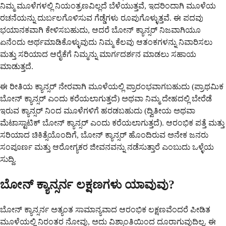
ನಿಮ್ಮ ಮೂಳೆಗಳಲ್ಲಿ ನಿಯಂತ್ರಣವಿಲ್ಲದೆ ಬೆಳೆಯುತ್ತವೆ, ಇದರಿಂದಾಗಿ ಮೂಳೆಯ
ರಚನೆಯನ್ನು ದುರ್ಬಲಗೊಳಿಸುವ ಗೆಡ್ಡೆಗಳು ರೂಪುಗೊಳ್ಳುತ್ತವೆ. ಈ ಪದವು
ಭಯಾನಕವಾಗಿ ಕೇಳಿಸಬಹುದು, ಆದರೆ ಬೋನ್ ಕ್ಯಾನ್ಸರ್ ನಿಜವಾಗಿಯೂ
ಏನೆಂದು ಅರ್ಥಮಾಡಿಕೊಳ್ಳುವುದು ನಿಮ್ಮ ಕೆಲವು ಆತಂಕಗಳನ್ನು ನಿವಾರಿಸಲು
ಮತ್ತು ಸರಿಯಾದ ಆರೈಕೆಗೆ ನಿಮ್ಮನ್ನು ಮಾರ್ಗದರ್ಶನ ಮಾಡಲು ಸಹಾಯ
ಮಾಡುತ್ತದೆ.
ಈ ರೀತಿಯ ಕ್ಯಾನ್ಸರ್ ನೇರವಾಗಿ ಮೂಳೆಯಲ್ಲಿ ಪ್ರಾರಂಭವಾಗಬಹುದು (ಪ್ರಾಥಮಿಕ
ಬೋನ್ ಕ್ಯಾನ್ಸರ್ ಎಂದು ಕರೆಯಲಾಗುತ್ತದೆ) ಅಥವಾ ನಿಮ್ಮ ದೇಹದಲ್ಲಿ ಬೇರೆಡೆ
ಇರುವ ಕ್ಯಾನ್ಸರ್ ನಿಂದ ಮೂಳೆಗಳಿಗೆ ಹರಡಬಹುದು (ದ್ವಿತೀಯ ಅಥವಾ
ಮೆಟಾಸ್ಟಾಟಿಕ್ ಬೋನ್ ಕ್ಯಾನ್ಸರ್ ಎಂದು ಕರೆಯಲಾಗುತ್ತದೆ). ಆರಂಭಿಕ ಪತ್ತೆ ಮತ್ತು
ಸರಿಯಾದ ಚಿಕಿತ್ಸೆಯೊಂದಿಗೆ, ಬೋನ್ ಕ್ಯಾನ್ಸರ್ ಹೊಂದಿರುವ ಅನೇಕ ಜನರು
ಸಂಪೂರ್ಣ ಮತ್ತು ಆರೋಗ್ಯಕರ ಜೀವನವನ್ನು ನಡೆಸುತ್ತಾರೆ ಎಂಬುದು ಒಳ್ಳೆಯ
ಸುದ್ದಿ.
ಬೋನ್ ಕ್ಯಾನ್ಸರ್ನ ಲಕ್ಷಣಗಳು ಯಾವುವು?
ಬೋನ್ ಕ್ಯಾನ್ಸರ್ನ ಅತ್ಯಂತ ಸಾಮಾನ್ಯವಾದ ಆರಂಭಿಕ ಲಕ್ಷಣವೆಂದರೆ ಪೀಡಿತ
ಮೂಳೆಯಲ್ಲಿ ನಿರಂತರ ನೋವು, ಅದು ವಿಶ್ರಾಂತಿಯಿಂದ ದೂರಾಗುವುದಿಲ್ಲ. ಈ