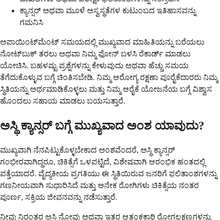
ಕ್ಯಾನ್ಸರ್ ಅಥವಾ ಮೂಳೆ ಅಸ್ವಸ್ಥತೆಗಳ ಕುಟುಂಬದ ಇತಿಹಾಸವನ್ನು
ಗಮನಿಸಿ
ಅಪಾಯಿಂಟ್‌ಮೆಂಟ್ ಸಮಯದಲ್ಲಿ ಮುಖ್ಯವಾದ ಮಾಹಿತಿಯನ್ನು ಬರೆಯಲು
ನೋಟ್‌ಬುಕ್ ತರಲು ಅಥವಾ ನಿಮ್ಮ ಫೋನ್ ಬಳಸಿ ರೆಕಾರ್ಡ್ ಮಾಡಲು
ಯೋಚಿಸಿ. ಬಹಳಷ್ಟು ಪ್ರಶ್ನೆಗಳನ್ನು ಕೇಳುವುದು ಅಥವಾ ಹೆಚ್ಚು ಸಮಯ
ತೆಗೆದುಕೊಳ್ಳುವ ಬಗ್ಗೆ ಚಿಂತಿಸಬೇಡಿ. ನಿಮ್ಮ ಆರೋಗ್ಯ ರಕ್ಷಣಾ ಪೂರೈಕೆದಾರರು ನಿಮ್ಮ
ಸ್ಥಿತಿಯನ್ನು ಅರ್ಥಮಾಡಿಕೊಳ್ಳಲು ಮತ್ತು ನಿಮ್ಮ ಆರೈಕೆ ಯೋಜನೆಯ ಬಗ್ಗೆ ವಿಶ್ವಾಸ
ಹೊಂದಲು ಸಹಾಯ ಮಾಡಲು ಬಯಸುತ್ತಾರೆ.
ಅಸ್ಥಿ ಕ್ಯಾನ್ಸರ್ ಬಗ್ಗೆ ಮುಖ್ಯವಾದ ಅಂಶ ಯಾವುದು?
ಮುಖ್ಯವಾಗಿ ನೆನಪಿಟ್ಟುಕೊಳ್ಳಬೇಕಾದ ಅಂಶವೆಂದರೆ, ಅಸ್ಥಿ ಕ್ಯಾನ್ಸರ್
ಗಂಭೀರವಾಗಿದ್ದರೂ, ಚಿಕಿತ್ಸೆಗೆ ಒಳಪಟ್ಟಿದೆ, ವಿಶೇಷವಾಗಿ ಆರಂಭಿಕ ಹಂತದಲ್ಲಿ
ಪತ್ತೆಯಾದರೆ. ವೈದ್ಯಕೀಯ ಪ್ರಗತಿಯು ಈ ಸ್ಥಿತಿಯಿರುವ ಜನರಿಗೆ ಫಲಿತಾಂಶಗಳನ್ನು
ಗಣನೀಯವಾಗಿ ಸುಧಾರಿಸಿದೆ ಮತ್ತು ಅನೇಕ ರೋಗಿಗಳು ಚಿಕಿತ್ಸೆಯ ನಂತರ
ಪೂರ್ಣ, ಸಕ್ರಿಯ ಜೀವನವನ್ನು ನಡೆಸುತ್ತಾರೆ.
ನೀವು ನಿರಂತರ ಅಸ್ಥಿ ನೋವು ಅಥವಾ ಇತರ ಆತಂಕಕಾರಿ ರೋಗಲಕ್ಷಣಗಳನ್ನು