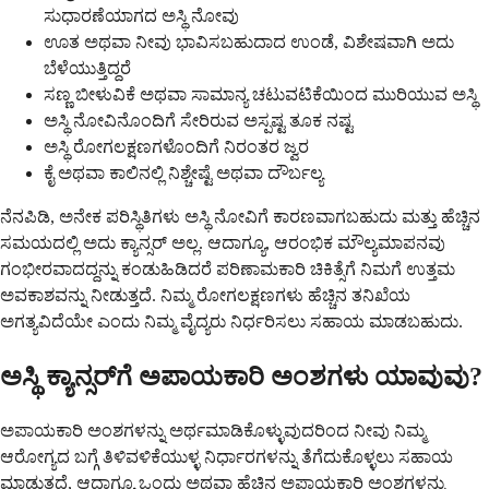
ಸುಧಾರಣೆಯಾಗದ ಅಸ್ಥಿ ನೋವು
ಊತ ಅಥವಾ ನೀವು ಭಾವಿಸಬಹುದಾದ ಉಂಡೆ, ವಿಶೇಷವಾಗಿ ಅದು
ಬೆಳೆಯುತ್ತಿದ್ದರೆ
ಸಣ್ಣ ಬೀಳುವಿಕೆ ಅಥವಾ ಸಾಮಾನ್ಯ ಚಟುವಟಿಕೆಯಿಂದ ಮುರಿಯುವ ಅಸ್ಥಿ
ಅಸ್ಥಿ ನೋವಿನೊಂದಿಗೆ ಸೇರಿರುವ ಅಸ್ಪಷ್ಟ ತೂಕ ನಷ್ಟ
ಅಸ್ಥಿ ರೋಗಲಕ್ಷಣಗಳೊಂದಿಗೆ ನಿರಂತರ ಜ್ವರ
ಕೈ ಅಥವಾ ಕಾಲಿನಲ್ಲಿ ನಿಶ್ಚೇಷ್ಟೆ ಅಥವಾ ದೌರ್ಬಲ್ಯ
ನೆನಪಿಡಿ, ಅನೇಕ ಪರಿಸ್ಥಿತಿಗಳು ಅಸ್ಥಿ ನೋವಿಗೆ ಕಾರಣವಾಗಬಹುದು ಮತ್ತು ಹೆಚ್ಚಿನ
ಸಮಯದಲ್ಲಿ ಅದು ಕ್ಯಾನ್ಸರ್ ಅಲ್ಲ. ಆದಾಗ್ಯೂ, ಆರಂಭಿಕ ಮೌಲ್ಯಮಾಪನವು
ಗಂಭೀರವಾದದ್ದನ್ನು ಕಂಡುಹಿಡಿದರೆ ಪರಿಣಾಮಕಾರಿ ಚಿಕಿತ್ಸೆಗೆ ನಿಮಗೆ ಉತ್ತಮ
ಅವಕಾಶವನ್ನು ನೀಡುತ್ತದೆ. ನಿಮ್ಮ ರೋಗಲಕ್ಷಣಗಳು ಹೆಚ್ಚಿನ ತನಿಖೆಯ
ಅಗತ್ಯವಿದೆಯೇ ಎಂದು ನಿಮ್ಮ ವೈದ್ಯರು ನಿರ್ಧರಿಸಲು ಸಹಾಯ ಮಾಡಬಹುದು.
ಅಸ್ಥಿ ಕ್ಯಾನ್ಸರ್‌ಗೆ ಅಪಾಯಕಾರಿ ಅಂಶಗಳು ಯಾವುವು?
ಅಪಾಯಕಾರಿ ಅಂಶಗಳನ್ನು ಅರ್ಥಮಾಡಿಕೊಳ್ಳುವುದರಿಂದ ನೀವು ನಿಮ್ಮ
ಆರೋಗ್ಯದ ಬಗ್ಗೆ ತಿಳಿವಳಿಕೆಯುಳ್ಳ ನಿರ್ಧಾರಗಳನ್ನು ತೆಗೆದುಕೊಳ್ಳಲು ಸಹಾಯ
ಮಾಡುತ್ತದೆ, ಆದಾಗ್ಯೂ ಒಂದು ಅಥವಾ ಹೆಚ್ಚಿನ ಅಪಾಯಕಾರಿ ಅಂಶಗಳನ್ನು