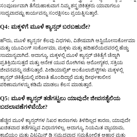
ಸಂಪೂರ್ಣವಾಗಿ ತೆಗೆದುಹಾಕುವಾಗ ನಿಮ್ಮ ಶಸ್ತ್ರಚಿಕಿತ್ಸಕರು ಯಾವಾಗಲೂ
ಸಾಧ್ಯವಾದಷ್ಟು ಕಾರ್ಯವನ್ನು ಸಂರಕ್ಷಿಸಲು ಪ್ರಯತ್ನಿಸುತ್ತಾರೆ.
Q4: ಮಕ್ಕಳಿಗೆ ಮೂಳೆ ಕ್ಯಾನ್ಸರ್ ಬರಬಹುದೇ?
ಹೌದು, ಮೂಳೆ ಕ್ಯಾನ್ಸರ್ನ ಕೆಲವು ವಿಧಗಳು, ವಿಶೇಷವಾಗಿ ಆಸ್ಟಿಯೋಸಾರ್ಕೋಮಾ
ಮತ್ತು ಯೂವಿಂಗ್ ಸಾರ್ಕೋಮಾ, ಮಕ್ಕಳು ಮತ್ತು ಹದಿಹರೆಯದವರಲ್ಲಿ ಹೆಚ್ಚು
ಸಾಮಾನ್ಯವಾಗಿದೆ. ಆದಾಗ್ಯೂ, ಮಕ್ಕಳಲ್ಲಿ ಮೂಳೆ ಕ್ಯಾನ್ಸರ್ ಚಿಕಿತ್ಸೆಗೆ ಚೆನ್ನಾಗಿ
ಪ್ರತಿಕ್ರಿಯಿಸುತ್ತದೆ ಮತ್ತು ಅನೇಕ ಯುವ ರೋಗಿಗಳು ಆರೋಗ್ಯಕರ, ಸಕ್ರಿಯ
ಜೀವನವನ್ನು ನಡೆಸುತ್ತಾರೆ. ಪೀಡಿಯಾಟ್ರಿಕ್ ಆಂಕೊಲಾಜಿಸ್ಟ್‌ಗಳು ಮಕ್ಕಳಲ್ಲಿ
ಕ್ಯಾನ್ಸರ್ ಚಿಕಿತ್ಸೆಯಲ್ಲಿ ಪರಿಣತಿ ಹೊಂದಿದ್ದಾರೆ ಮತ್ತು ದೀರ್ಘಕಾಲೀನ
ಪರಿಣಾಮಗಳನ್ನು ಕಡಿಮೆ ಮಾಡಲು ಕೆಲಸ ಮಾಡುತ್ತಾರೆ.
Q5: ಮೂಳೆ ಕ್ಯಾನ್ಸರ್ ತಡೆಗಟ್ಟಲು ಯಾವುದೇ ಜೀವನಶೈಲಿಯ
ಬದಲಾವಣೆಗಳಿವೆಯೇ?
ಹೆಚ್ಚಿನ ಮೂಳೆ ಕ್ಯಾನ್ಸರ್‌ಗಳ ನಿಖರ ಕಾರಣಗಳು ತಿಳಿದಿಲ್ಲದ ಕಾರಣ, ಯಾವುದೇ
ಖಚಿತವಾದ ತಡೆಗಟ್ಟುವ ವಿಧಾನಗಳಿಲ್ಲ. ಆದಾಗ್ಯೂ, ನಿಯಮಿತ ವ್ಯಾಯಾಮ,
ಕ್ಯಾಲ್ಸಿಯಂ ಮತ್ತು ವಿಟಮಿನ್ ಡಿ ಸಮೃದ್ಧವಾದ ಸಮತೋಲಿತ ಆಹಾರ ಮತ್ತು