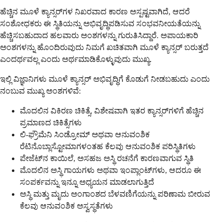
ಹೆಚ್ಚಿನ ಮೂಳೆ ಕ್ಯಾನ್ಸರ್‌ಗಳ ನಿಖರವಾದ ಕಾರಣ ಅಸ್ಪಷ್ಟವಾಗಿದೆ, ಆದರೆ
ಸಂಶೋಧಕರು ಈ ಸ್ಥಿತಿಯನ್ನು ಅಭಿವೃದ್ಧಿಪಡಿಸುವ ಸಂಭವನೀಯತೆಯನ್ನು
ಹೆಚ್ಚಿಸಬಹುದಾದ ಹಲವಾರು ಅಂಶಗಳನ್ನು ಗುರುತಿಸಿದ್ದಾರೆ. ಅಪಾಯಕಾರಿ
ಅಂಶಗಳನ್ನು ಹೊಂದಿರುವುದು ನಿಮಗೆ ಖಚಿತವಾಗಿ ಮೂಳೆ ಕ್ಯಾನ್ಸರ್ ಬರುತ್ತದೆ
ಎಂದರ್ಥವಲ್ಲ ಎಂದು ಅರ್ಥಮಾಡಿಕೊಳ್ಳುವುದು ಮುಖ್ಯ.
ಇಲ್ಲಿ ವಿಜ್ಞಾನಿಗಳು ಮೂಳೆ ಕ್ಯಾನ್ಸರ್ ಅಭಿವೃದ್ಧಿಗೆ ಕೊಡುಗೆ ನೀಡಬಹುದು ಎಂದು
ನಂಬುವ ಮುಖ್ಯ ಅಂಶಗಳಿವೆ:
ಮೊದಲಿನ ವಿಕಿರಣ ಚಿಕಿತ್ಸೆ, ವಿಶೇಷವಾಗಿ ಇತರ ಕ್ಯಾನ್ಸರ್‌ಗಳಿಗೆ ಹೆಚ್ಚಿನ
ಪ್ರಮಾಣದ ಚಿಕಿತ್ಸೆಗಳು
ಲಿ-ಫ್ರೌಮೆನಿ ಸಿಂಡ್ರೋಮ್ ಅಥವಾ ಆನುವಂಶಿಕ
ರೆಟಿನೊಬ್ಲಾಸ್ಟೋಮಾಗಳಂತಹ ಕೆಲವು ಆನುವಂಶಿಕ ಪರಿಸ್ಥಿತಿಗಳು
ಪೇಜೆಟ್‌ನ ಕಾಯಿಲೆ, ಅಸಹಜ ಅಸ್ಥಿ ರಚನೆಗೆ ಕಾರಣವಾಗುವ ಸ್ಥಿತಿ
ಮೊದಲಿನ ಅಸ್ಥಿ ಗಾಯಗಳು ಅಥವಾ ಇಂಪ್ಲಾಂಟ್‌ಗಳು, ಆದರೂ ಈ
ಸಂಪರ್ಕವನ್ನು ಇನ್ನೂ ಅಧ್ಯಯನ ಮಾಡಲಾಗುತ್ತಿದೆ
ಅಸ್ಥಿ ಮತ್ತು ಮೃದು ಅಂಗಾಂಶದ ಬೆಳವಣಿಗೆಯನ್ನು ಪರಿಣಾಮ ಬೀರುವ
ಕೆಲವು ಆನುವಂಶಿಕ ಅಸ್ವಸ್ಥತೆಗಳು