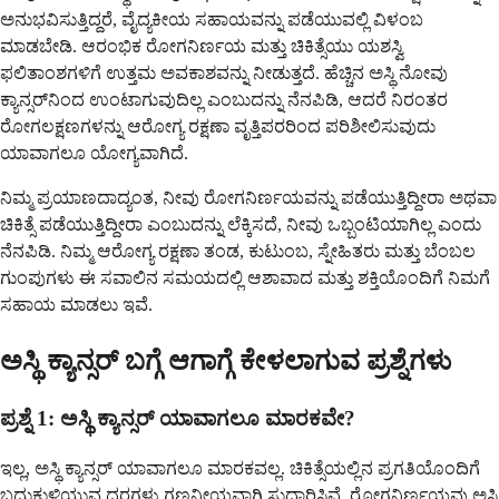
ಅನುಭವಿಸುತ್ತಿದ್ದರೆ, ವೈದ್ಯಕೀಯ ಸಹಾಯವನ್ನು ಪಡೆಯುವಲ್ಲಿ ವಿಳಂಬ
ಮಾಡಬೇಡಿ. ಆರಂಭಿಕ ರೋಗನಿರ್ಣಯ ಮತ್ತು ಚಿಕಿತ್ಸೆಯು ಯಶಸ್ವಿ
ಫಲಿತಾಂಶಗಳಿಗೆ ಉತ್ತಮ ಅವಕಾಶವನ್ನು ನೀಡುತ್ತದೆ. ಹೆಚ್ಚಿನ ಅಸ್ಥಿ ನೋವು
ಕ್ಯಾನ್ಸರ್‌ನಿಂದ ಉಂಟಾಗುವುದಿಲ್ಲ ಎಂಬುದನ್ನು ನೆನಪಿಡಿ, ಆದರೆ ನಿರಂತರ
ರೋಗಲಕ್ಷಣಗಳನ್ನು ಆರೋಗ್ಯ ರಕ್ಷಣಾ ವೃತ್ತಿಪರರಿಂದ ಪರಿಶೀಲಿಸುವುದು
ಯಾವಾಗಲೂ ಯೋಗ್ಯವಾಗಿದೆ.
ನಿಮ್ಮ ಪ್ರಯಾಣದಾದ್ಯಂತ, ನೀವು ರೋಗನಿರ್ಣಯವನ್ನು ಪಡೆಯುತ್ತಿದ್ದೀರಾ ಅಥವಾ
ಚಿಕಿತ್ಸೆ ಪಡೆಯುತ್ತಿದ್ದೀರಾ ಎಂಬುದನ್ನು ಲೆಕ್ಕಿಸದೆ, ನೀವು ಒಬ್ಬಂಟಿಯಾಗಿಲ್ಲ ಎಂದು
ನೆನಪಿಡಿ. ನಿಮ್ಮ ಆರೋಗ್ಯ ರಕ್ಷಣಾ ತಂಡ, ಕುಟುಂಬ, ಸ್ನೇಹಿತರು ಮತ್ತು ಬೆಂಬಲ
ಗುಂಪುಗಳು ಈ ಸವಾಲಿನ ಸಮಯದಲ್ಲಿ ಆಶಾವಾದ ಮತ್ತು ಶಕ್ತಿಯೊಂದಿಗೆ ನಿಮಗೆ
ಸಹಾಯ ಮಾಡಲು ಇವೆ.
ಅಸ್ಥಿ ಕ್ಯಾನ್ಸರ್ ಬಗ್ಗೆ ಆಗಾಗ್ಗೆ ಕೇಳಲಾಗುವ ಪ್ರಶ್ನೆಗಳು
ಪ್ರಶ್ನೆ 1: ಅಸ್ಥಿ ಕ್ಯಾನ್ಸರ್ ಯಾವಾಗಲೂ ಮಾರಕವೇ?
ಇಲ್ಲ, ಅಸ್ಥಿ ಕ್ಯಾನ್ಸರ್ ಯಾವಾಗಲೂ ಮಾರಕವಲ್ಲ. ಚಿಕಿತ್ಸೆಯಲ್ಲಿನ ಪ್ರಗತಿಯೊಂದಿಗೆ
ಬದುಕುಳಿಯುವ ದರಗಳು ಗಣನೀಯವಾಗಿ ಸುಧಾರಿಸಿವೆ. ರೋಗನಿರ್ಣಯವು ಅಸ್ಥಿ