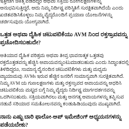
ಇತ್ತೀಚೆಗೆ ಚಿಕಿತ್ಸೆ ಪಡೆದಿದ್ದರೆ ಅಥವಾ ಸಕ್ರಿಯ ರೋಗಲಕ್ಷಣಗಳನ್ನು
ಅನುಭವಿಸುತ್ತಿದ್ದರೆ, ಅದು ನಿಮ್ಮ ನಿರ್ದಿಷ್ಟ ಪರಿಸ್ಥಿತಿಗೆ ಸುರಕ್ಷಿತವಾಗಿದೆಯೆ ಎಂದು
ಖಚಿತಪಡಿಸಿಕೊಳ್ಳಲು ನಿಮ್ಮ ವೈದ್ಯರೊಂದಿಗೆ ಪ್ರಯಾಣ ಯೋಜನೆಗಳನ್ನು
ಚರ್ಚಿಸುವುದು ಯೋಗ್ಯವಾಗಿದೆ.
ಒತ್ತಡ ಅಥವಾ ದೈಹಿಕ ಚಟುವಟಿಕೆಯು AVM ನಿಂದ ರಕ್ತಸ್ರಾವವನ್ನು
ಪ್ರಚೋದಿಸಬಹುದೇ?
ಅತಿಯಾದ ದೈಹಿಕ ಪರಿಶ್ರಮ ಅಥವಾ ತೀವ್ರ ಭಾವನಾತ್ಮಕ ಒತ್ತಡವು
ರಕ್ತದೊತ್ತಡವನ್ನು ಹೆಚ್ಚಿಸಿ ಅಪಾಯವನ್ನುಂಟುಮಾಡಬಹುದು ಎಂದು ಸಿದ್ಧಾಂತದಲ್ಲಿ
ತಿಳಿದಿದ್ದರೂ, ಸಾಮಾನ್ಯ ದೈನಂದಿನ ಚಟುವಟಿಕೆಗಳು ಮತ್ತು ಮಧ್ಯಮ
ವ್ಯಾಯಾಮವು AVMs ಇರುವ ಹೆಚ್ಚಿನ ಜನರಿಗೆ ಸಾಮಾನ್ಯವಾಗಿ ಸುರಕ್ಷಿತವಾಗಿದೆ.
ನಿಮ್ಮ AVM ಯ ಗುಣಲಕ್ಷಣಗಳು ಮತ್ತು ರಕ್ತಸ್ರಾವದ ಅಪಾಯವನ್ನು ಆಧರಿಸಿ
ಚಟುವಟಿಕೆಯ ಮಟ್ಟದ ಬಗ್ಗೆ ನಿಮ್ಮ ವೈದ್ಯರು ನಿರ್ದಿಷ್ಟ ಮಾರ್ಗದರ್ಶನವನ್ನು
ಒದಗಿಸಬಹುದು. ಸಕ್ರಿಯವಾಗಿರಲು ಮತ್ತು ಅನಗತ್ಯ ಅಪಾಯಗಳನ್ನು ತಪ್ಪಿಸುವ
ನಡುವೆ ಸರಿಯಾದ ಸಮತೋಲನವನ್ನು ಕಂಡುಹಿಡಿಯುವುದು ಮುಖ್ಯವಾಗಿದೆ.
ನಾನು ಎಷ್ಟು ಬಾರಿ ಫಾಲೋ-ಅಪ್ ಇಮೇಜಿಂಗ್ ಅಧ್ಯಯನಗಳನ್ನು
ಪಡೆಯಬೇಕು?