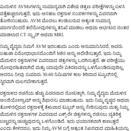
ಮಿದುಳಿನ AVMsಗಳನ್ನು ಸಾಮಾನ್ಯವಾಗಿ ವಿಶೇಷ ಚಿತ್ರಣ ಪರೀಕ್ಷೆಗಳನ್ನು ಬಳಸಿ
ಪತ್ತೆಹಚ್ಚಲಾಗುತ್ತದೆ, ಇದು ಅಸಹಜ ರಕ್ತನಾಳ ಸಂಪರ್ಕಗಳನ್ನು ವಿವರವಾಗಿ
ತೋರಿಸಬಹುದು. AVM ಮೊದಲು ಕಂಡುಬರುವ ಅತ್ಯಂತ ಸಾಮಾನ್ಯ
ಮಾರ್ಗವೆಂದರೆ ತಲೆನೋವುಗಳನ್ನು ತನಿಖೆ ಮಾಡಲು ಅಥವಾ ಆರ್ಭಟದ ನಂತರ
ಮಾಡಲಾದ CT ಸ್ಕ್ಯಾನ್ ಅಥವಾ MRI.
ನಿಮ್ಮ ವೈದ್ಯರು ನಿಮಗೆ AVM ಇರಬಹುದು ಎಂದು ಅನುಮಾನಿಸಿದರೆ, ಅವರು
ಬಹುಶಃ ವಿರೋಧಾಭಾಸದೊಂದಿಗೆ MRI ಅನ್ನು ಆದೇಶಿಸುತ್ತಾರೆ, ಇದು ನಿಮ್ಮ
ಮೆದುಳಿನ ರಕ್ತನಾಳಗಳ ವಿವರವಾದ ಚಿತ್ರಗಳನ್ನು ಒದಗಿಸುತ್ತದೆ. ಈ ಪರೀಕ್ಷೆಯು
ನೋವುರಹಿತವಾಗಿದೆ ಮತ್ತು ಯಾವುದೇ ವಿಕಿರಣವನ್ನು ಒಳಗೊಂಡಿರುವುದಿಲ್ಲ,
ಆದರೂ ನೀವು ಸುಮಾರು 30-60 ನಿಮಿಷಗಳ ಕಾಲ ಕಿರಿದಾದ ಟ್ಯೂಬ್‌ನಲ್ಲಿ
ಸ್ಥಿರವಾಗಿ ಮಲಗಬೇಕಾಗುತ್ತದೆ.
ರಕ್ತನಾಳದ ರಚನೆಯ ಹೆಚ್ಚು ವಿವರವಾದ ನೋಟಕ್ಕಾಗಿ, ನಿಮ್ಮ ವೈದ್ಯರು ಮೆದುಳಿನ
ಆಂಜಿಯೋಗ್ರಾಮ್ ಅನ್ನು ಶಿಫಾರಸು ಮಾಡಬಹುದು. ಇದು ನಿಮ್ಮ ಪೃಷ್ಠದ ಅಥವಾ
ತೋಳಿನಲ್ಲಿರುವ ರಕ್ತನಾಳಕ್ಕೆ ತೆಳುವಾದ ಟ್ಯೂಬ್ ಅನ್ನು ಸೇರಿಸುವುದು ಮತ್ತು ನಿಮ್ಮ
ಮೆದುಳಿನ ರಕ್ತನಾಳಗಳ ವಿವರವಾದ ಎಕ್ಸ್-ರೇ ಚಿತ್ರಗಳನ್ನು ರಚಿಸಲು ವ್ಯತಿರಿಕ್ತ
ಬಣ್ಣವನ್ನು ಚುಚ್ಚುವುದನ್ನು ಒಳಗೊಂಡಿದೆ. ಇದು ಭಯಾನಕವಾಗಿ ಕಾಣುತ್ತದೆ
ಎಂದು ಕೇಳಿದರೂ, ಇದು ನಿಮ್ಮ AVM ಬಗ್ಗೆ ಅತ್ಯಂತ ನಿಖರವಾದ ಮಾಹಿತಿಯನ್ನು