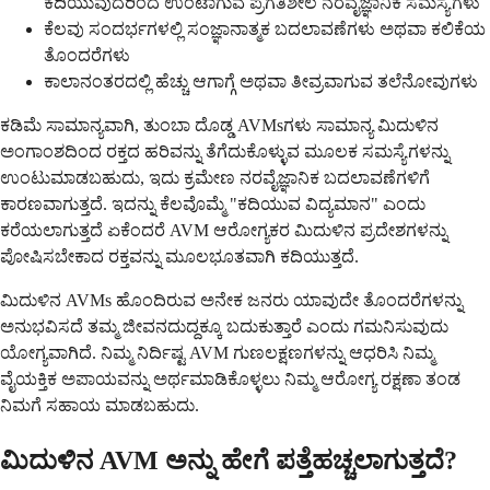
ಕದಿಯುವುದರಿಂದ ಉಂಟಾಗುವ ಪ್ರಗತಿಶೀಲ ನರವೈಜ್ಞಾನಿಕ ಸಮಸ್ಯೆಗಳು
ಕೆಲವು ಸಂದರ್ಭಗಳಲ್ಲಿ ಸಂಜ್ಞಾನಾತ್ಮಕ ಬದಲಾವಣೆಗಳು ಅಥವಾ ಕಲಿಕೆಯ
ತೊಂದರೆಗಳು
ಕಾಲಾನಂತರದಲ್ಲಿ ಹೆಚ್ಚು ಆಗಾಗ್ಗೆ ಅಥವಾ ತೀವ್ರವಾಗುವ ತಲೆನೋವುಗಳು
ಕಡಿಮೆ ಸಾಮಾನ್ಯವಾಗಿ, ತುಂಬಾ ದೊಡ್ಡ AVMsಗಳು ಸಾಮಾನ್ಯ ಮಿದುಳಿನ
ಅಂಗಾಂಶದಿಂದ ರಕ್ತದ ಹರಿವನ್ನು ತೆಗೆದುಕೊಳ್ಳುವ ಮೂಲಕ ಸಮಸ್ಯೆಗಳನ್ನು
ಉಂಟುಮಾಡಬಹುದು, ಇದು ಕ್ರಮೇಣ ನರವೈಜ್ಞಾನಿಕ ಬದಲಾವಣೆಗಳಿಗೆ
ಕಾರಣವಾಗುತ್ತದೆ. ಇದನ್ನು ಕೆಲವೊಮ್ಮೆ "ಕದಿಯುವ ವಿದ್ಯಮಾನ" ಎಂದು
ಕರೆಯಲಾಗುತ್ತದೆ ಏಕೆಂದರೆ AVM ಆರೋಗ್ಯಕರ ಮಿದುಳಿನ ಪ್ರದೇಶಗಳನ್ನು
ಪೋಷಿಸಬೇಕಾದ ರಕ್ತವನ್ನು ಮೂಲಭೂತವಾಗಿ ಕದಿಯುತ್ತದೆ.
ಮಿದುಳಿನ AVMs ಹೊಂದಿರುವ ಅನೇಕ ಜನರು ಯಾವುದೇ ತೊಂದರೆಗಳನ್ನು
ಅನುಭವಿಸದೆ ತಮ್ಮ ಜೀವನದುದ್ದಕ್ಕೂ ಬದುಕುತ್ತಾರೆ ಎಂದು ಗಮನಿಸುವುದು
ಯೋಗ್ಯವಾಗಿದೆ. ನಿಮ್ಮ ನಿರ್ದಿಷ್ಟ AVM ಗುಣಲಕ್ಷಣಗಳನ್ನು ಆಧರಿಸಿ ನಿಮ್ಮ
ವೈಯಕ್ತಿಕ ಅಪಾಯವನ್ನು ಅರ್ಥಮಾಡಿಕೊಳ್ಳಲು ನಿಮ್ಮ ಆರೋಗ್ಯ ರಕ್ಷಣಾ ತಂಡ
ನಿಮಗೆ ಸಹಾಯ ಮಾಡಬಹುದು.
ಮಿದುಳಿನ AVM ಅನ್ನು ಹೇಗೆ ಪತ್ತೆಹಚ್ಚಲಾಗುತ್ತದೆ?