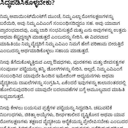
ಸಿದ್ಧಪಡಿಸಿಕೊಳ್ಳಬೇಕು?
ನಿಮ್ಮ ಅಪಾಯಿಂಟ್‌ಮೆಂಟ್‌ಗೆ ಮುಂಚೆ, ನಿಮ್ಮ ಎಲ್ಲಾ ರೋಗಲಕ್ಷಣಗಳನ್ನು
ಬರೆಯಿರಿ, ಅವು ನಿಮ್ಮ ಎವಿಎಂಗೆ ಸಂಬಂಧಿಸದಿದ್ದರೂ ಸಹ. ಅವು ಯಾವಾಗ
ಪ್ರಾರಂಭವಾದವು, ಎಷ್ಟು ಬಾರಿ ಸಂಭವಿಸುತ್ತವೆ ಮತ್ತು ಏನು ಅವುಗಳನ್ನು ಉತ್ತಮ
ಅಥವಾ ಕೆಟ್ಟದ್ದನ್ನಾಗಿ ಮಾಡುತ್ತದೆ ಎಂಬುದನ್ನು ಸೇರಿಸಿ. ಈ ವಿವರವಾದ
ಮಾಹಿತಿಯು ನಿಮ್ಮ ವೈದ್ಯರಿಗೆ ನಿಮ್ಮ ಎವಿಎಂ ನಿಮಗೆ ಹೇಗೆ ಪರಿಣಾಮ ಬೀರುತ್ತಿದೆ
ಎಂಬುದನ್ನು ಅರ್ಥಮಾಡಿಕೊಳ್ಳಲು ಸಹಾಯ ಮಾಡುತ್ತದೆ.
ನೀವು ತೆಗೆದುಕೊಳ್ಳುತ್ತಿರುವ ಎಲ್ಲಾ ಔಷಧಗಳು, ಪೂರಕಗಳು ಮತ್ತು ಜೀವಸತ್ವಗಳ
ಸಂಪೂರ್ಣ ಪಟ್ಟಿಯನ್ನು ತನ್ನಿ, ಡೋಸ್‌ಗಳನ್ನು ಸೇರಿಸಿ. ಅಲ್ಲದೆ, ನಿಮ್ಮ ಎವಿಎಂಗೆ
ಸಂಬಂಧಿಸಿದ ಯಾವುದೇ ಹಿಂದಿನ ಇಮೇಜಿಂಗ್ ಅಧ್ಯಯನಗಳು ಅಥವಾ
ವೈದ್ಯಕೀಯ ದಾಖಲೆಗಳನ್ನು ಸಂಗ್ರಹಿಸಿ, ಏಕೆಂದರೆ ಇವುಗಳನ್ನು ಕಾಲಾನಂತರದಲ್ಲಿ
ಹೋಲಿಸುವುದರಿಂದ ಯಾವುದೇ ಬದಲಾವಣೆಗಳ ಬಗ್ಗೆ ಅಮೂಲ್ಯವಾದ ಮಾಹಿತಿ
ಲಭ್ಯವಾಗುತ್ತದೆ.
ನೀವು ಕೇಳಲು ಬಯಸುವ ಪ್ರಶ್ನೆಗಳ ಪಟ್ಟಿಯನ್ನು ಸಿದ್ಧಪಡಿಸಿ. ಚಟುವಟಿಕೆ
ನಿರ್ಬಂಧಗಳು, ಚಿಕಿತ್ಸಾ ಆಯ್ಕೆಗಳು, ದೀರ್ಘಕಾಲೀನ ದೃಷ್ಟಿಕೋನ ಅಥವಾ ಯಾವ
ರೋಗಲಕ್ಷಣಗಳು ತಕ್ಷಣದ ವೈದ್ಯಕೀಯ ಆರೈಕೆಯನ್ನು ಪ್ರೇರೇಪಿಸಬೇಕು ಎಂಬುದರ