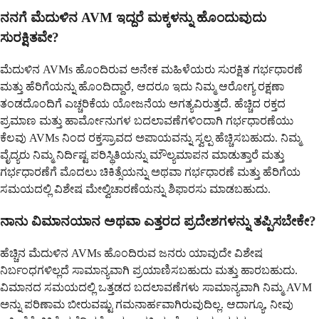
ನನಗೆ ಮೆದುಳಿನ AVM ಇದ್ದರೆ ಮಕ್ಕಳನ್ನು ಹೊಂದುವುದು
ಸುರಕ್ಷಿತವೇ?
ಮೆದುಳಿನ AVMs ಹೊಂದಿರುವ ಅನೇಕ ಮಹಿಳೆಯರು ಸುರಕ್ಷಿತ ಗರ್ಭಧಾರಣೆ
ಮತ್ತು ಹೆರಿಗೆಯನ್ನು ಹೊಂದಿದ್ದಾರೆ, ಆದರೂ ಇದು ನಿಮ್ಮ ಆರೋಗ್ಯ ರಕ್ಷಣಾ
ತಂಡದೊಂದಿಗೆ ಎಚ್ಚರಿಕೆಯ ಯೋಜನೆಯ ಅಗತ್ಯವಿರುತ್ತದೆ. ಹೆಚ್ಚಿದ ರಕ್ತದ
ಪ್ರಮಾಣ ಮತ್ತು ಹಾರ್ಮೋನುಗಳ ಬದಲಾವಣೆಗಳಿಂದಾಗಿ ಗರ್ಭಧಾರಣೆಯು
ಕೆಲವು AVMs ನಿಂದ ರಕ್ತಸ್ರಾವದ ಅಪಾಯವನ್ನು ಸ್ವಲ್ಪ ಹೆಚ್ಚಿಸಬಹುದು. ನಿಮ್ಮ
ವೈದ್ಯರು ನಿಮ್ಮ ನಿರ್ದಿಷ್ಟ ಪರಿಸ್ಥಿತಿಯನ್ನು ಮೌಲ್ಯಮಾಪನ ಮಾಡುತ್ತಾರೆ ಮತ್ತು
ಗರ್ಭಧಾರಣೆಗೆ ಮೊದಲು ಚಿಕಿತ್ಸೆಯನ್ನು ಅಥವಾ ಗರ್ಭಧಾರಣೆ ಮತ್ತು ಹೆರಿಗೆಯ
ಸಮಯದಲ್ಲಿ ವಿಶೇಷ ಮೇಲ್ವಿಚಾರಣೆಯನ್ನು ಶಿಫಾರಸು ಮಾಡಬಹುದು.
ನಾನು ವಿಮಾನಯಾನ ಅಥವಾ ಎತ್ತರದ ಪ್ರದೇಶಗಳನ್ನು ತಪ್ಪಿಸಬೇಕೇ?
ಹೆಚ್ಚಿನ ಮೆದುಳಿನ AVMs ಹೊಂದಿರುವ ಜನರು ಯಾವುದೇ ವಿಶೇಷ
ನಿರ್ಬಂಧಗಳಿಲ್ಲದೆ ಸಾಮಾನ್ಯವಾಗಿ ಪ್ರಯಾಣಿಸಬಹುದು ಮತ್ತು ಹಾರಬಹುದು.
ವಿಮಾನದ ಸಮಯದಲ್ಲಿ ಒತ್ತಡದ ಬದಲಾವಣೆಗಳು ಸಾಮಾನ್ಯವಾಗಿ ನಿಮ್ಮ AVM
ಅನ್ನು ಪರಿಣಾಮ ಬೀರುವಷ್ಟು ಗಮನಾರ್ಹವಾಗಿರುವುದಿಲ್ಲ. ಆದಾಗ್ಯೂ, ನೀವು