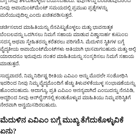
ಬಗ್ಗೆ ನೀವು ತಿಳಿದುಕೊಳ್ಳಲು ಬಯಸಬಹುದು. ಇವುಗಳನ್ನು ಬರೆದಿಡುವುದರಿಂದ
ನೀವು ಅಪಾಯಿಂಟ್‌ಮೆಂಟ್ ಸಮಯದಲ್ಲಿ ಪ್ರಮುಖ ಪ್ರಶ್ನೆಗಳನ್ನು
ಮರೆಯುವುದಿಲ್ಲ ಎಂದು ಖಚಿತಪಡಿಸುತ್ತದೆ.
ಚರ್ಚಿಸಲಾದ ಮಾಹಿತಿಯನ್ನು ನೆನಪಿಟ್ಟುಕೊಳ್ಳಲು ಮತ್ತು ಭಾವನಾತ್ಮಕ
ಬೆಂಬಲವನ್ನು ಒದಗಿಸಲು ನಿಮಗೆ ಸಹಾಯ ಮಾಡುವ ವಿಶ್ವಾಸಾರ್ಹ ಕುಟುಂಬ
ಸದಸ್ಯ ಅಥವಾ ಸ್ನೇಹಿತರನ್ನು ಕರೆತರಲು ಪರಿಗಣಿಸಿ. ಮೆದುಳಿನ ಸ್ಥಿತಿಗಳ ಬಗ್ಗೆ
ವೈದ್ಯಕೀಯ ಅಪಾಯಿಂಟ್‌ಮೆಂಟ್‌ಗಳು ಅತಿಯಾಗಿ ಭಾಸವಾಗಬಹುದು ಮತ್ತು ಅಲ್ಲಿ
ಯಾರಾದರೂ ಇರುವುದು ನಂತರ ಮಾಹಿತಿಯನ್ನು ಸಂಸ್ಕರಿಸಲು ನಿಮಗೆ ಸಹಾಯ
ಮಾಡುತ್ತದೆ.
ಸಾಧ್ಯವಾದರೆ, ನಿಮ್ಮ ನಿರ್ದಿಷ್ಟ ರೀತಿಯ ಎವಿಎಂ ಅನ್ನು ಮೊದಲೇ ಸಂಶೋಧಿಸಿ
ಇದರಿಂದ ನೀವು ನಿಮ್ಮ ವೈದ್ಯರೊಂದಿಗೆ ಹೆಚ್ಚು ತಿಳುವಳಿಕೆಯುಳ್ಳ ಸಂಭಾಷಣೆಯನ್ನು
ಹೊಂದಬಹುದು. ಆದಾಗ್ಯೂ, ಪ್ರತಿ ಎವಿಎಂ ಅನನ್ಯವಾಗಿದೆ ಎಂಬುದನ್ನು ನೆನಪಿಡಿ,
ಆದ್ದರಿಂದ ನೀವು ಆನ್‌ಲೈನ್‌ನಲ್ಲಿ ಕಂಡುಕೊಳ್ಳುವ ಮಾಹಿತಿಯು ನಿಮ್ಮ ಪರಿಸ್ಥಿತಿಗೆ
ನೇರವಾಗಿ ಅನ್ವಯಿಸದಿರಬಹುದು.
ಮೆದುಳಿನ ಎವಿಎಂ ಬಗ್ಗೆ ಮುಖ್ಯ ತೆಗೆದುಕೊಳ್ಳುವಿಕೆ
ಏನು?