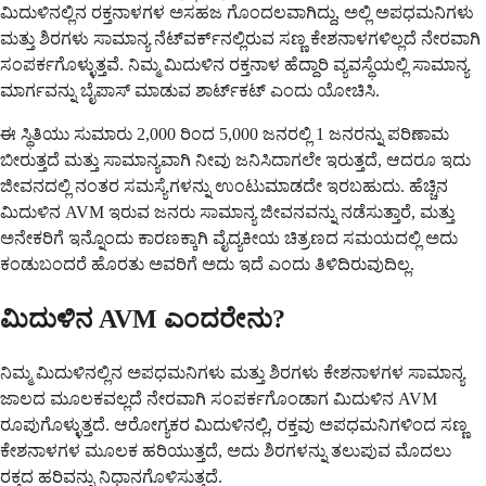
ಮಿದುಳಿನಲ್ಲಿನ ರಕ್ತನಾಳಗಳ ಅಸಹಜ ಗೊಂದಲವಾಗಿದ್ದು, ಅಲ್ಲಿ ಅಪಧಮನಿಗಳು
ಮತ್ತು ಶಿರಗಳು ಸಾಮಾನ್ಯ ನೆಟ್‌ವರ್ಕ್‌ನಲ್ಲಿರುವ ಸಣ್ಣ ಕೇಶನಾಳಗಳಿಲ್ಲದೆ ನೇರವಾಗಿ
ಸಂಪರ್ಕಗೊಳ್ಳುತ್ತವೆ. ನಿಮ್ಮ ಮಿದುಳಿನ ರಕ್ತನಾಳ ಹೆದ್ದಾರಿ ವ್ಯವಸ್ಥೆಯಲ್ಲಿ ಸಾಮಾನ್ಯ
ಮಾರ್ಗವನ್ನು ಬೈಪಾಸ್ ಮಾಡುವ ಶಾರ್ಟ್‌ಕಟ್ ಎಂದು ಯೋಚಿಸಿ.
ಈ ಸ್ಥಿತಿಯು ಸುಮಾರು 2,000 ರಿಂದ 5,000 ಜನರಲ್ಲಿ 1 ಜನರನ್ನು ಪರಿಣಾಮ
ಬೀರುತ್ತದೆ ಮತ್ತು ಸಾಮಾನ್ಯವಾಗಿ ನೀವು ಜನಿಸಿದಾಗಲೇ ಇರುತ್ತದೆ, ಆದರೂ ಇದು
ಜೀವನದಲ್ಲಿ ನಂತರ ಸಮಸ್ಯೆಗಳನ್ನು ಉಂಟುಮಾಡದೇ ಇರಬಹುದು. ಹೆಚ್ಚಿನ
ಮಿದುಳಿನ AVM ಇರುವ ಜನರು ಸಾಮಾನ್ಯ ಜೀವನವನ್ನು ನಡೆಸುತ್ತಾರೆ, ಮತ್ತು
ಅನೇಕರಿಗೆ ಇನ್ನೊಂದು ಕಾರಣಕ್ಕಾಗಿ ವೈದ್ಯಕೀಯ ಚಿತ್ರಣದ ಸಮಯದಲ್ಲಿ ಅದು
ಕಂಡುಬಂದರೆ ಹೊರತು ಅವರಿಗೆ ಅದು ಇದೆ ಎಂದು ತಿಳಿದಿರುವುದಿಲ್ಲ.
ಮಿದುಳಿನ AVM ಎಂದರೇನು?
ನಿಮ್ಮ ಮಿದುಳಿನಲ್ಲಿನ ಅಪಧಮನಿಗಳು ಮತ್ತು ಶಿರಗಳು ಕೇಶನಾಳಗಳ ಸಾಮಾನ್ಯ
ಜಾಲದ ಮೂಲಕವಲ್ಲದೆ ನೇರವಾಗಿ ಸಂಪರ್ಕಗೊಂಡಾಗ ಮಿದುಳಿನ AVM
ರೂಪುಗೊಳ್ಳುತ್ತದೆ. ಆರೋಗ್ಯಕರ ಮಿದುಳಿನಲ್ಲಿ, ರಕ್ತವು ಅಪಧಮನಿಗಳಿಂದ ಸಣ್ಣ
ಕೇಶನಾಳಗಳ ಮೂಲಕ ಹರಿಯುತ್ತದೆ, ಅದು ಶಿರಗಳನ್ನು ತಲುಪುವ ಮೊದಲು
ರಕ್ತದ ಹರಿವನ್ನು ನಿಧಾನಗೊಳಿಸುತ್ತದೆ.