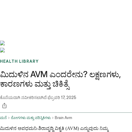
Benchmarks
Stories
FAQ
Sign up / Log in
HEALTH LIBRARY
ಮಿದುಳಿನ AVM ಎಂದರೇನು? ಲಕ್ಷಣಗಳು,
ಕಾರಣಗಳು ಮತ್ತು ಚಿಕಿತ್ಸೆ
ಕೊನೆಯದಾಗಿ ನವೀಕರಿಸಲಾಗಿದೆ
ಫೆಬ್ರವರಿ 17, 2025
ಮನೆ
ರೋಗಗಳು ಮತ್ತು ಪರಿಸ್ಥಿತಿಗಳು
Brain Avm
ಮಿದುಳಿನ ಅಪಧಮನಿ-ಶಿರಾವೃದ್ಧಿ ವಿಕೃತಿ (AVM) ಎನ್ನುವುದು ನಿಮ್ಮ