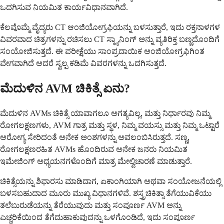
ಒದಗಿಸುವ ನಿಯಮಿತ ಕಾರ್ಯವಿಧಾನವಾಗಿದೆ.
ಕೆಲವೊಮ್ಮೆ ವೈದ್ಯರು CT ಆಂಜಿಯೋಗ್ರಫಿಯನ್ನು ಬಳಸುತ್ತಾರೆ, ಇದು ರಕ್ತನಾಳಗಳ
ವಿವರವಾದ ಚಿತ್ರಗಳನ್ನು ರಚಿಸಲು CT ಸ್ಕ್ಯಾನಿಂಗ್ ಅನ್ನು ವ್ಯತಿರಿಕ್ತ ಬಣ್ಣದೊಂದಿಗೆ
ಸಂಯೋಜಿಸುತ್ತದೆ. ಈ ಪರೀಕ್ಷೆಯು ಸಾಂಪ್ರದಾಯಿಕ ಆಂಜಿಯೋಗ್ರಫಿಗಿಂತ
ವೇಗವಾಗಿದೆ ಆದರೆ ಸ್ವಲ್ಪ ಕಡಿಮೆ ವಿವರಗಳನ್ನು ಒದಗಿಸುತ್ತದೆ.
ಮೆದುಳಿನ AVM ಚಿಕಿತ್ಸೆ ಏನು?
ಮೆದುಳಿನ AVMs ಚಿಕಿತ್ಸೆ ಯಾವಾಗಲೂ ಅಗತ್ಯವಿಲ್ಲ, ಮತ್ತು ನಿರ್ಧಾರವು ನಿಮ್ಮ
ರೋಗಲಕ್ಷಣಗಳು, AVM ಗಾತ್ರ ಮತ್ತು ಸ್ಥಳ, ನಿಮ್ಮ ವಯಸ್ಸು ಮತ್ತು ನಿಮ್ಮ ಒಟ್ಟಾರೆ
ಆರೋಗ್ಯ ಸೇರಿದಂತೆ ಅನೇಕ ಅಂಶಗಳನ್ನು ಅವಲಂಬಿಸಿರುತ್ತದೆ. ಸಣ್ಣ,
ರೋಗಲಕ್ಷಣರಹಿತ AVMs ಹೊಂದಿರುವ ಅನೇಕ ಜನರು ನಿಯಮಿತ
ಇಮೇಜಿಂಗ್ ಅಧ್ಯಯನಗಳೊಂದಿಗೆ ಮಾತ್ರ ಮೇಲ್ವಿಚಾರಣೆ ಮಾಡುತ್ತಾರೆ.
ಚಿಕಿತ್ಸೆಯನ್ನು ಶಿಫಾರಸು ಮಾಡಿದಾಗ, ಏಕಾಂಗಿಯಾಗಿ ಅಥವಾ ಸಂಯೋಜನೆಯಲ್ಲಿ
ಬಳಸಬಹುದಾದ ಮೂರು ಮುಖ್ಯ ವಿಧಾನಗಳಿವೆ. ಶಸ್ತ್ರಚಿಕಿತ್ಸಾ ತೆಗೆಯುವಿಕೆಯು
ತಲೆಬುರುಡೆಯನ್ನು ತೆರೆಯುವುದು ಮತ್ತು ಸಂಪೂರ್ಣ AVM ಅನ್ನು
ಎಚ್ಚರಿಕೆಯಿಂದ ತೆಗೆದುಹಾಕುವುದನ್ನು ಒಳಗೊಂಡಿದೆ, ಇದು ಸಂಪೂರ್ಣ