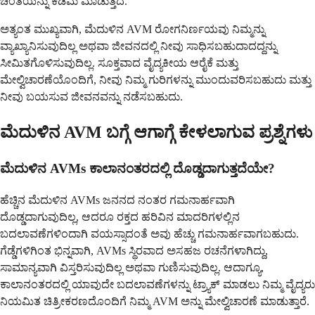
ಚಿಂತೆಯನ್ನು ಕಡಿಮೆ ಮಾಡುತ್ತದೆ.
ಅತ್ಯಂತ ಮುಖ್ಯವಾಗಿ, ಮೆದುಳಿನ AVM ರೋಗನಿರ್ಣಯವು ನಿಮ್ಮನ್ನು
ವ್ಯಾಖ್ಯಾನಿಸುವುದಿಲ್ಲ ಅಥವಾ ಜೀವನದಲ್ಲಿ ನೀವು ಸಾಧಿಸಬಹುದಾದದ್ದನ್ನು
ಸೀಮಿತಗೊಳಿಸುವುದಿಲ್ಲ. ಸೂಕ್ತವಾದ ವೈದ್ಯಕೀಯ ಆರೈಕೆ ಮತ್ತು
ಮೇಲ್ವಿಚಾರಣೆಯೊಂದಿಗೆ, ನೀವು ನಿಮ್ಮ ಗುರಿಗಳನ್ನು ಮುಂದುವರಿಸಬಹುದು ಮತ್ತು
ನೀವು ಬಯಸುವ ಜೀವನವನ್ನು ನಡೆಸಬಹುದು.
ಮೆದುಳಿನ AVM ಬಗ್ಗೆ ಆಗಾಗ್ಗೆ ಕೇಳಲಾಗುವ ಪ್ರಶ್ನೆಗಳು
ಮೆದುಳಿನ AVMs ಕಾಲಾನಂತರದಲ್ಲಿ ದೊಡ್ಡದಾಗುತ್ತದೆಯೇ?
ಹೆಚ್ಚಿನ ಮೆದುಳಿನ AVMs ಜನನದ ನಂತರ ಗಮನಾರ್ಹವಾಗಿ
ದೊಡ್ಡದಾಗುವುದಿಲ್ಲ, ಆದರೂ ರಕ್ತದ ಹರಿವಿನ ಮಾದರಿಗಳಲ್ಲಿನ
ಬದಲಾವಣೆಗಳಿಂದಾಗಿ ವಯಸ್ಸಾದಂತೆ ಅವು ಹೆಚ್ಚು ಗಮನಾರ್ಹವಾಗಬಹುದು.
ಗೆಡ್ಡೆಗಳಿಗಿಂತ ಭಿನ್ನವಾಗಿ, AVMs ಸ್ಥಿರವಾದ ಅಸಹಜ ರಚನೆಗಳಾಗಿದ್ದು,
ಸಾಮಾನ್ಯವಾಗಿ ವಿಸ್ತರಿಸುವುದಿಲ್ಲ ಅಥವಾ ಗುಣಿಸುವುದಿಲ್ಲ. ಆದಾಗ್ಯೂ,
ಕಾಲಾನಂತರದಲ್ಲಿ ಯಾವುದೇ ಬದಲಾವಣೆಗಳನ್ನು ಟ್ರ್ಯಾಕ್ ಮಾಡಲು ನಿಮ್ಮ ವೈದ್ಯರು
ನಿಯಮಿತ ಚಿತ್ರೀಕರಣದೊಂದಿಗೆ ನಿಮ್ಮ AVM ಅನ್ನು ಮೇಲ್ವಿಚಾರಣೆ ಮಾಡುತ್ತಾರೆ.