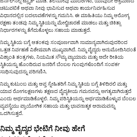
ಜರ್ನಲ್‌ನಲ್ಲಿ ಟ್ರ್ಯಾಕ್ ಮಾಡಿ. ತಲೆನೋವು ಮಾದರಿಗಳು, ಯಾವುದೇ ಆಕ್ರಮಣದ
ಚಟುವಟಿಕೆ ಅಥವಾ ನೀವು ಭಾವಿಸುವ ಅಥವಾ ಕಾರ್ಯನಿರ್ವಹಿಸುವ
ವಿಧಾನದಲ್ಲಿನ ಬದಲಾವಣೆಗಳನ್ನು ಗಮನಿಸಿ. ಈ ಮಾಹಿತಿಯು ನಿಮ್ಮ ಆರೋಗ್ಯ
ರಕ್ಷಣಾ ತಂಡವು ನಿಮ್ಮ ಸ್ಥಿತಿಯನ್ನು ಮೇಲ್ವಿಚಾರಣೆ ಮಾಡಲು ಮತ್ತು ಚಿಕಿತ್ಸಾ
ನಿರ್ಧಾರಗಳನ್ನು ತೆಗೆದುಕೊಳ್ಳಲು ಸಹಾಯ ಮಾಡುತ್ತದೆ.
ನಿಮ್ಮ ಸ್ಥಿತಿಯ ಬಗ್ಗೆ ಆತಂಕವು ಸಂಪೂರ್ಣವಾಗಿ ಸಾಮಾನ್ಯವಾಗಿರುವುದರಿಂದ
ಒತ್ತಡ ನಿರ್ವಹಣೆ ವಿಶೇಷವಾಗಿ ಮುಖ್ಯವಾಗಿದೆ. ನಿಮ್ಮ ವೈದ್ಯರು ಅನುಮೋದಿಸಿದಂತೆ
ವಿಶ್ರಾಂತಿ ತಂತ್ರಗಳು, ನಿಯಮಿತ ಸೌಮ್ಯ ವ್ಯಾಯಾಮ ಮತ್ತು ಅದೇ ರೀತಿಯ
ಸ್ಥಿತಿಯನ್ನು ಹೊಂದಿರುವ ಜನರಿಗೆ ಬೆಂಬಲ ಗುಂಪುಗಳೊಂದಿಗೆ ಸಂಪರ್ಕ
ಸಾಧಿಸುವುದನ್ನು ಪರಿಗಣಿಸಿ.
ನಿಮ್ಮ ಕುಟುಂಬ ಮತ್ತು ಆಪ್ತ ಸ್ನೇಹಿತರಿಗೆ ನಿಮ್ಮ ಸ್ಥಿತಿಯ ಬಗ್ಗೆ ತಿಳಿದಿರಲಿ ಮತ್ತು
ಯಾವ ರೋಗಲಕ್ಷಣಗಳು ತಕ್ಷಣದ ವೈದ್ಯಕೀಯ ಗಮನವನ್ನು ಅಗತ್ಯವಾಗಿರುತ್ತದೆ
ಎಂದು ಅರ್ಥಮಾಡಿಕೊಳ್ಳಲಿ. ನಿಮ್ಮ ಪರಿಸ್ಥಿತಿಯನ್ನು ಅರ್ಥಮಾಡಿಕೊಳ್ಳುವ ಬೆಂಬಲ
ವ್ಯವಸ್ಥೆಯು ಪ್ರಾಯೋಗಿಕ ಸಹಾಯ ಮತ್ತು ಭಾವನಾತ್ಮಕ ಆರಾಮವನ್ನು
ಒದಗಿಸುತ್ತದೆ.
ನಿಮ್ಮ ವೈದ್ಯರ ಭೇಟಿಗೆ ನೀವು ಹೇಗೆ