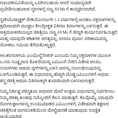
ಗುಣಪಡಿಸುವಿಕೆಯನ್ನು ಒದಗಿಸಬಹುದು ಆದರೆ ಸಾಮಾನ್ಯವಾಗಿ
ಪ್ರವೇಶಿಸಬಹುದಾದ ಸ್ಥಳಗಳಲ್ಲಿ ಸಣ್ಣ AVMs ಗೆ ಕಾಯ್ದಿರಿಸಲಾಗಿದೆ.
ಸ್ಟೀರಿಯೊಟ್ಯಾಕ್ಟಿಕ್ ರೇಡಿಯೋಸರ್ಜರಿ 1-3 ವರ್ಷಗಳಲ್ಲಿ ಅಸಹಜ ರಕ್ತನಾಳಗಳನ್ನು
ಕ್ರಮೇಣವಾಗಿ ಮುಚ್ಚಲು ಕೇಂದ್ರೀಕೃತ ವಿಕಿರಣ ಕಿರಣಗಳನ್ನು ಬಳಸುತ್ತದೆ. ಈ
ಆಕ್ರಮಣಕಾರಿಯಲ್ಲದ ಚಿಕಿತ್ಸೆಯು ಸಣ್ಣ AVMs ಗೆ ಚೆನ್ನಾಗಿ ಕಾರ್ಯನಿರ್ವಹಿಸುತ್ತದೆ
ಮತ್ತು ಯಾವುದೇ ಕಡಿತಗಳ ಅಗತ್ಯವಿಲ್ಲ, ಆದರೂ ಪೂರ್ಣ ಪರಿಣಾಮವನ್ನು
ನೋಡಲು ಸಮಯ ತೆಗೆದುಕೊಳ್ಳುತ್ತದೆ.
ಅಂತರನಾಳೀಯ ಎಂಬೊಲೈಸೇಶನ್ ಎಂಬುದು ನಿಮ್ಮ ರಕ್ತನಾಳಗಳ ಮೂಲಕ
ಒಂದು ಸೂಕ್ಷ್ಮವಾದ ಕೊಳವೆಯನ್ನು ಎವಿಎಂಗೆ ಸೇರಿಸಿ ವಿಶೇಷ ಅಂಟು,
ಸುರುಳಿಗಳು ಅಥವಾ ಪ್ಲಗ್‌ಗಳನ್ನು ಬಳಸಿ ಅದನ್ನು ನಿರ್ಬಂಧಿಸುವುದನ್ನು
ಒಳಗೊಂಡಿರುತ್ತದೆ. ಈ ವಿಧಾನವನ್ನು ಹೆಚ್ಚಾಗಿ ದೊಡ್ಡ ಎವಿಎಂಗಳಿಗೆ ಅಥವಾ
ಶಸ್ತ್ರಚಿಕಿತ್ಸೆ ಅಥವಾ ವಿಕಿರಣಕ್ಕಾಗಿ ತಯಾರಿಯಾಗಿ ಬಳಸಲಾಗುತ್ತದೆ.
ನಿಮ್ಮ ನಿರ್ದಿಷ್ಟ ಪರಿಸ್ಥಿತಿಯ ಆಧಾರದ ಮೇಲೆ ಉತ್ತಮ ವಿಧಾನವನ್ನು ನಿರ್ಧರಿಸಲು
ನಿಮ್ಮ ಚಿಕಿತ್ಸಾ ತಂಡವು ನಿಮ್ಮೊಂದಿಗೆ ಕೆಲಸ ಮಾಡುತ್ತದೆ. ಕೆಲವೊಮ್ಮೆ, ಯಾವುದೇ
ರೋಗಲಕ್ಷಣಗಳನ್ನು ಉಂಟುಮಾಡದ ಎವಿಎಂಗಳಿಗೆ, ವಿಶೇಷವಾಗಿ ತಕ್ಷಣದ
ಚಿಕಿತ್ಸೆಗಿಂತ ಜಾಗರೂಕತೆಯಿಂದ ಮೇಲ್ವಿಚಾರಣೆ ಮಾಡುವುದು ಸುರಕ್ಷಿತ
ಆಯ್ಕೆಯಾಗಿದೆ.