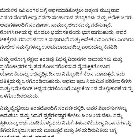
ಮೆದುಳಿನ ಎವಿಎಂಗಳ ಬಗ್ಗೆ ಅರ್ಥಮಾಡಿಕೊಳ್ಳಲು ಅತ್ಯಂತ ಮುಖ್ಯವಾದ
ವಿಷಯವೆಂದರೆ ಅವು ನಿರ್ವಹಿಸಬಹುದಾದ ಪರಿಸ್ಥಿತಿಗಳು ಮತ್ತು ಅನೇಕ ಜನರು
ಅವುಗಳೊಂದಿಗೆ ಸಂಪೂರ್ಣ, ಸಾಮಾನ್ಯ ಜೀವನವನ್ನು ನಡೆಸುತ್ತಾರೆ.
ರೋಗನಿರ್ಣಯವು ಮೊದಲು ಭಯಾನಕವೆಂದು ಭಾಸವಾಗಬಹುದು, ಆದರೆ
ಚಿಕಿತ್ಸೆಗಳು ಗಮನಾರ್ಹವಾಗಿ ಸುಧಾರಿಸಿವೆ ಮತ್ತು ಅನೇಕ ಎವಿಎಂಗಳು ಎಂದಿಗೂ
ಗಂಭೀರ ಸಮಸ್ಯೆಗಳನ್ನು ಉಂಟುಮಾಡುವುದಿಲ್ಲ ಎಂಬುದನ್ನು ನೆನಪಿಡಿ.
ನಿಮ್ಮ ಆರೋಗ್ಯ ರಕ್ಷಣಾ ತಂಡವು ವಿಭಿನ್ನ ವಿಧಾನಗಳ ಅಪಾಯಗಳು ಮತ್ತು
ಪ್ರಯೋಜನಗಳನ್ನು ಸಮತೋಲನಗೊಳಿಸುವ ವೈಯಕ್ತಿಕಗೊಳಿಸಿದ
ಯೋಜನೆಯನ್ನು ಅಭಿವೃದ್ಧಿಪಡಿಸಲು ನಿಮ್ಮೊಂದಿಗೆ ಕೆಲಸ ಮಾಡುತ್ತದೆ. ಇದು
ಚಿಕಿತ್ಸೆಯನ್ನು ಒಳಗೊಂಡಿರಬಹುದು, ಅಥವಾ ಇದು ನಿಯಮಿತ ಪರಿಶೀಲನೆಗಳು
ಮತ್ತು ಇಮೇಜಿಂಗ್ ಅಧ್ಯಯನಗಳೊಂದಿಗೆ ಎಚ್ಚರಿಕೆಯಿಂದ ಮೇಲ್ವಿಚಾರಣೆಯನ್ನು
ಒಳಗೊಂಡಿರಬಹುದು.
ನಿಮ್ಮ ವೈದ್ಯಕೀಯ ತಂಡದೊಂದಿಗೆ ಸಂಪರ್ಕದಲ್ಲಿರಿ, ಅವರ ಶಿಫಾರಸುಗಳನ್ನು
ಅನುಸರಿಸಿ ಮತ್ತು ನಿಮಗೆ ಪ್ರಶ್ನೆಗಳಿದ್ದಾಗ ಕೇಳಲು ಹಿಂಜರಿಯಬೇಡಿ. ನಿಮ್ಮ
ಸ್ಥಿತಿಯನ್ನು ಅರ್ಥಮಾಡಿಕೊಳ್ಳುವುದು ನಿಮಗೆ ತಿಳುವಳಿಕೆಯುಳ್ಳ ನಿರ್ಧಾರಗಳನ್ನು
ತೆಗೆದುಕೊಳ್ಳಲು ಸಹಾಯ ಮಾಡುತ್ತದೆ ಮತ್ತು ತಿಳಿಯದಿರುವಿಕೆಯ ಬಗ್ಗೆ