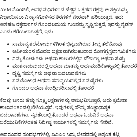
AVM ನೊಂದಿಗೆ, ಅಪಧಮನಿಗಳಿಂದ ಹೆಚ್ಚಿನ ಒತ್ತಡದ ರಕ್ತವು ಆ ಶಕ್ತಿಯನ್ನು
ನಿಭಾಯಿಸಲು ವಿನ್ಯಾಸಗೊಳಿಸದ ಶಿರಗಳಿಗೆ ನೇರವಾಗಿ ಹರಿಯುತ್ತದೆ. ಇದು
ಅಸಹಜ ರಕ್ತನಾಳಗಳ ಗೊಂದಲಮಯ ಗುಂಪನ್ನು ಸೃಷ್ಟಿಸುತ್ತದೆ, ಇದನ್ನು ನೈಡಸ್
ಎಂದು ಕರೆಯಲಾಗುತ್ತದೆ, ಇದು
ಸಾಮಾನ್ಯ ತಲೆನೋವುಗಳಿಗಿಂತ ಭಿನ್ನವಾಗಿರುವ ತೀವ್ರ ತಲೆನೋವು
ಆರ್ವಿಯಂನ ಮೊದಲ ಲಕ್ಷಣವಾಗಿರಬಹುದಾದ ರೋಗಗ್ರಸ್ತವಾಗುವಿಕೆಗಳು
ನಿಮ್ಮ ತೋಳುಗಳು ಅಥವಾ ಕಾಲುಗಳಲ್ಲಿನ ದೌರ್ಬಲ್ಯ ಅಥವಾ ಸುಸ್ತು
ಮಾತನಾಡುವುದರಲ್ಲಿ ಅಥವಾ ಮಾತನ್ನು ಅರ್ಥಮಾಡಿಕೊಳ್ಳುವಲ್ಲಿ ತೊಂದರೆ
ದೃಷ್ಟಿ ಸಮಸ್ಯೆಗಳು ಅಥವಾ ಬದಲಾವಣೆಗಳು
ಸಮತೋಲನ ಅಥವಾ ಸಮನ್ವಯದಲ್ಲಿನ ಸಮಸ್ಯೆಗಳು
ಗೊಂದಲ ಅಥವಾ ಕೇಂದ್ರೀಕರಿಸುವಲ್ಲಿ ತೊಂದರೆ
ಕೆಲವು ಜನರು ಹೆಚ್ಚು ಸೂಕ್ಷ್ಮ ಲಕ್ಷಣಗಳನ್ನು ಅನುಭವಿಸುತ್ತಾರೆ, ಅದು ಕ್ರಮೇಣ
ಕಾಲಾನಂತರದಲ್ಲಿ ಬೆಳೆಯುತ್ತದೆ. ಇವುಗಳಲ್ಲಿ ಸೌಮ್ಯ ಸಂಜ್ಞಾನಾತ್ಮಕ
ಬದಲಾವಣೆಗಳು, ಸ್ಮರಣೆಯಲ್ಲಿ ತೊಂದರೆ ಅಥವಾ ಓದುವಿಕೆ ಅಥವಾ
ಬರೆಯುವಿಕೆಗಳಂತಹ ನಿರ್ದಿಷ್ಟ ಕಾರ್ಯಗಳಲ್ಲಿ ಸಮಸ್ಯೆಗಳು ಸೇರಿವೆ.
ಅಪರೂಪದ ಸಂದರ್ಭಗಳಲ್ಲಿ, ಎವಿಎಂ ನಿಮ್ಮ ಜೀವನದಲ್ಲಿ ಅತ್ಯಂತ ಕೆಟ್ಟ