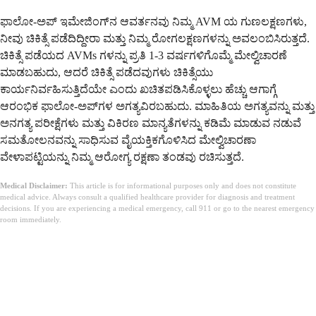
ಫಾಲೋ-ಅಪ್ ಇಮೇಜಿಂಗ್‌ನ ಆವರ್ತನವು ನಿಮ್ಮ AVM ಯ ಗುಣಲಕ್ಷಣಗಳು,
ನೀವು ಚಿಕಿತ್ಸೆ ಪಡೆದಿದ್ದೀರಾ ಮತ್ತು ನಿಮ್ಮ ರೋಗಲಕ್ಷಣಗಳನ್ನು ಅವಲಂಬಿಸಿರುತ್ತದೆ.
ಚಿಕಿತ್ಸೆ ಪಡೆಯದ AVMs ಗಳನ್ನು ಪ್ರತಿ 1-3 ವರ್ಷಗಳಿಗೊಮ್ಮೆ ಮೇಲ್ವಿಚಾರಣೆ
ಮಾಡಬಹುದು, ಆದರೆ ಚಿಕಿತ್ಸೆ ಪಡೆದವುಗಳು ಚಿಕಿತ್ಸೆಯು
ಕಾರ್ಯನಿರ್ವಹಿಸುತ್ತಿದೆಯೇ ಎಂದು ಖಚಿತಪಡಿಸಿಕೊಳ್ಳಲು ಹೆಚ್ಚು ಆಗಾಗ್ಗೆ
ಆರಂಭಿಕ ಫಾಲೋ-ಅಪ್‌ಗಳ ಅಗತ್ಯವಿರಬಹುದು. ಮಾಹಿತಿಯ ಅಗತ್ಯವನ್ನು ಮತ್ತು
ಅನಗತ್ಯ ಪರೀಕ್ಷೆಗಳು ಮತ್ತು ವಿಕಿರಣ ಮಾನ್ಯತೆಗಳನ್ನು ಕಡಿಮೆ ಮಾಡುವ ನಡುವೆ
ಸಮತೋಲನವನ್ನು ಸಾಧಿಸುವ ವೈಯಕ್ತಿಕಗೊಳಿಸಿದ ಮೇಲ್ವಿಚಾರಣಾ
ವೇಳಾಪಟ್ಟಿಯನ್ನು ನಿಮ್ಮ ಆರೋಗ್ಯ ರಕ್ಷಣಾ ತಂಡವು ರಚಿಸುತ್ತದೆ.
Medical Disclaimer:
This article is for informational purposes only and does not constitute
medical advice. Always consult a qualified healthcare provider for diagnosis and treatment
decisions. If you are experiencing a medical emergency, call 911 or go to the nearest emergency
room immediately.