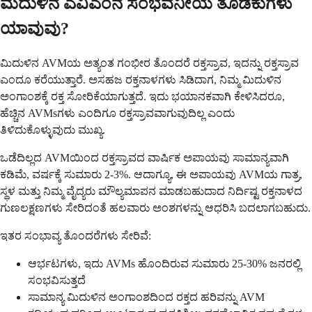
ಮೆದುಳಿನ ಎವಿಎಂನ ಸಂಭವನೀಯ ತೊಡಕುಗಳು
ಯಾವುವು?
ಮಿದುಳಿನ AVMಯ ಅತ್ಯಂತ ಗಂಭೀರ ತೊಂದರೆ ರಕ್ತಸ್ರಾವ, ಇದನ್ನು ರಕ್ತಸ್ರಾವ
ಎಂದೂ ಕರೆಯುತ್ತಾರೆ. ಅಸಹಜ ರಕ್ತನಾಳಗಳು ಸಿಡಿದಾಗ, ನಿಮ್ಮ ಮಿದುಳಿನ
ಅಂಗಾಂಶಕ್ಕೆ ರಕ್ತ ಸೋರಿಕೆಯಾಗುತ್ತದೆ. ಇದು ಭಯಾನಕವಾಗಿ ಕೇಳಿಸಿದರೂ,
ಹೆಚ್ಚಿನ AVMsಗಳು ಎಂದಿಗೂ ರಕ್ತಸ್ರಾವವಾಗುವುದಿಲ್ಲ ಎಂದು
ತಿಳಿದುಕೊಳ್ಳುವುದು ಮುಖ್ಯ.
ಒಡೆದಿಲ್ಲದ AVMಯಿಂದ ರಕ್ತಸ್ರಾವದ ವಾರ್ಷಿಕ ಅಪಾಯವು ಸಾಮಾನ್ಯವಾಗಿ
ಕಡಿಮೆ, ವರ್ಷಕ್ಕೆ ಸುಮಾರು 2-3%. ಆದಾಗ್ಯೂ, ಈ ಅಪಾಯವು AVMಯ ಗಾತ್ರ,
ಸ್ಥಳ ಮತ್ತು ನಿಮ್ಮ ವೈದ್ಯರು ಮೌಲ್ಯಮಾಪನ ಮಾಡಬಹುದಾದ ನಿರ್ದಿಷ್ಟ ರಕ್ತನಾಳದ
ಗುಣಲಕ್ಷಣಗಳು ಸೇರಿದಂತೆ ಹಲವಾರು ಅಂಶಗಳನ್ನು ಆಧರಿಸಿ ಬದಲಾಗಬಹುದು.
ಇತರ ಸಂಭಾವ್ಯ ತೊಂದರೆಗಳು ಸೇರಿವೆ:
ಆರ್ಭಟಗಳು, ಇದು AVMs ಹೊಂದಿರುವ ಸುಮಾರು 25-30% ಜನರಲ್ಲಿ
ಸಂಭವಿಸುತ್ತದೆ
ಸಾಮಾನ್ಯ ಮಿದುಳಿನ ಅಂಗಾಂಶದಿಂದ ರಕ್ತದ ಹರಿವನ್ನು AVM