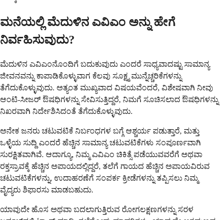
ಮನೆಯಲ್ಲಿ ಮೆದುಳಿನ ಎವಿಎಂ ಅನ್ನು ಹೇಗೆ
ನಿರ್ವಹಿಸುವುದು?
ಮೆದುಳಿನ ಎವಿಎಂನೊಂದಿಗೆ ಬದುಕುವುದು ಎಂದರೆ ಸಾಧ್ಯವಾದಷ್ಟು ಸಾಮಾನ್ಯ
ಜೀವನವನ್ನು ಕಾಪಾಡಿಕೊಳ್ಳುವಾಗ ಕೆಲವು ಸೂಕ್ಷ್ಮ ಮುನ್ನೆಚ್ಚರಿಕೆಗಳನ್ನು
ತೆಗೆದುಕೊಳ್ಳುವುದು. ಅತ್ಯಂತ ಮುಖ್ಯವಾದ ವಿಷಯವೆಂದರೆ, ವಿಶೇಷವಾಗಿ ನೀವು
ಆಂಟಿ-ಸೀಜರ್ ಔಷಧಿಗಳನ್ನು ಸೇವಿಸುತ್ತಿದ್ದರೆ, ನಿಮಗೆ ಸೂಚಿಸಲಾದ ಔಷಧಿಗಳನ್ನು
ನಿಖರವಾಗಿ ನಿರ್ದೇಶಿಸಿದಂತೆ ತೆಗೆದುಕೊಳ್ಳುವುದು.
ಅನೇಕ ಜನರು ಚಟುವಟಿಕೆ ನಿರ್ಬಂಧಗಳ ಬಗ್ಗೆ ಆಶ್ಚರ್ಯ ಪಡುತ್ತಾರೆ, ಮತ್ತು
ಒಳ್ಳೆಯ ಸುದ್ದಿ ಎಂದರೆ ಹೆಚ್ಚಿನ ಸಾಮಾನ್ಯ ಚಟುವಟಿಕೆಗಳು ಸಂಪೂರ್ಣವಾಗಿ
ಸುರಕ್ಷಿತವಾಗಿವೆ. ಆದಾಗ್ಯೂ, ನಿಮ್ಮ ಎವಿಎಂ ಚಿಕಿತ್ಸೆ ಪಡೆಯುವವರೆಗೆ ಅಥವಾ
ರಕ್ತಸ್ರಾವಕ್ಕೆ ಹೆಚ್ಚಿನ ಅಪಾಯದಲ್ಲಿದ್ದರೆ, ತಲೆಗೆ ಗಾಯದ ಹೆಚ್ಚಿನ ಅಪಾಯವಿರುವ
ಚಟುವಟಿಕೆಗಳನ್ನು, ಉದಾಹರಣೆಗೆ ಸಂಪರ್ಕ ಕ್ರೀಡೆಗಳನ್ನು ತಪ್ಪಿಸಲು ನಿಮ್ಮ
ವೈದ್ಯರು ಶಿಫಾರಸು ಮಾಡಬಹುದು.
ಯಾವುದೇ ಹೊಸ ಅಥವಾ ಬದಲಾಗುತ್ತಿರುವ ರೋಗಲಕ್ಷಣಗಳನ್ನು ಸರಳ