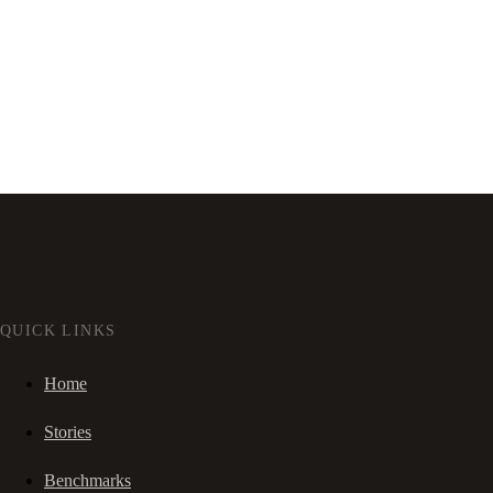
QUICK LINKS
Home
Stories
Benchmarks