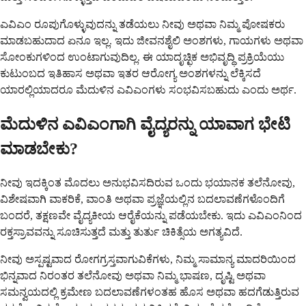
ಎವಿಎಂ ರೂಪುಗೊಳ್ಳುವುದನ್ನು ತಡೆಯಲು ನೀವು ಅಥವಾ ನಿಮ್ಮ ಪೋಷಕರು
ಮಾಡಬಹುದಾದ ಏನೂ ಇಲ್ಲ. ಇದು ಜೀವನಶೈಲಿ ಅಂಶಗಳು, ಗಾಯಗಳು ಅಥವಾ
ಸೋಂಕುಗಳಿಂದ ಉಂಟಾಗುವುದಿಲ್ಲ. ಈ ಯಾದೃಚ್ಛಿಕ ಅಭಿವೃದ್ಧಿ ಪ್ರಕ್ರಿಯೆಯು
ಕುಟುಂಬದ ಇತಿಹಾಸ ಅಥವಾ ಇತರ ಆರೋಗ್ಯ ಅಂಶಗಳನ್ನು ಲೆಕ್ಕಿಸದೆ
ಯಾರಲ್ಲಿಯಾದರೂ ಮೆದುಳಿನ ಎವಿಎಂಗಳು ಸಂಭವಿಸಬಹುದು ಎಂದು ಅರ್ಥ.
ಮೆದುಳಿನ ಎವಿಎಂಗಾಗಿ ವೈದ್ಯರನ್ನು ಯಾವಾಗ ಭೇಟಿ
ಮಾಡಬೇಕು?
ನೀವು ಇದಕ್ಕಿಂತ ಮೊದಲು ಅನುಭವಿಸದಿರುವ ಒಂದು ಭಯಾನಕ ತಲೆನೋವು,
ವಿಶೇಷವಾಗಿ ವಾಕರಿಕೆ, ವಾಂತಿ ಅಥವಾ ಪ್ರಜ್ಞೆಯಲ್ಲಿನ ಬದಲಾವಣೆಗಳೊಂದಿಗೆ
ಬಂದರೆ, ತಕ್ಷಣವೇ ವೈದ್ಯಕೀಯ ಆರೈಕೆಯನ್ನು ಪಡೆಯಬೇಕು. ಇದು ಎವಿಎಂನಿಂದ
ರಕ್ತಸ್ರಾವವನ್ನು ಸೂಚಿಸುತ್ತದೆ ಮತ್ತು ತುರ್ತು ಚಿಕಿತ್ಸೆಯ ಅಗತ್ಯವಿದೆ.
ನೀವು ಅಸ್ಪಷ್ಟವಾದ ರೋಗಗ್ರಸ್ತವಾಗುವಿಕೆಗಳು, ನಿಮ್ಮ ಸಾಮಾನ್ಯ ಮಾದರಿಯಿಂದ
ಭಿನ್ನವಾದ ನಿರಂತರ ತಲೆನೋವು ಅಥವಾ ನಿಮ್ಮ ಭಾಷಣ, ದೃಷ್ಟಿ ಅಥವಾ
ಸಮನ್ವಯದಲ್ಲಿ ಕ್ರಮೇಣ ಬದಲಾವಣೆಗಳಂತಹ ಹೊಸ ಅಥವಾ ಹದಗೆಡುತ್ತಿರುವ