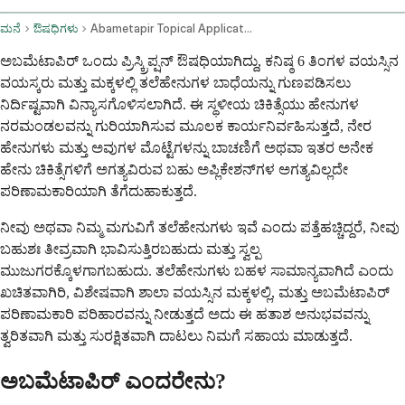
ಮನೆ
ಔಷಧಿಗಳು
Abametapir Topical Application Route
ಅಬಮೆಟಾಪಿರ್ ಒಂದು ಪ್ರಿಸ್ಕ್ರಿಪ್ಷನ್ ಔಷಧಿಯಾಗಿದ್ದು, ಕನಿಷ್ಠ 6 ತಿಂಗಳ ವಯಸ್ಸಿನ
ವಯಸ್ಕರು ಮತ್ತು ಮಕ್ಕಳಲ್ಲಿ ತಲೆಹೇನುಗಳ ಬಾಧೆಯನ್ನು ಗುಣಪಡಿಸಲು
ನಿರ್ದಿಷ್ಟವಾಗಿ ವಿನ್ಯಾಸಗೊಳಿಸಲಾಗಿದೆ. ಈ ಸ್ಥಳೀಯ ಚಿಕಿತ್ಸೆಯು ಹೇನುಗಳ
ನರಮಂಡಲವನ್ನು ಗುರಿಯಾಗಿಸುವ ಮೂಲಕ ಕಾರ್ಯನಿರ್ವಹಿಸುತ್ತದೆ, ನೇರ
ಹೇನುಗಳು ಮತ್ತು ಅವುಗಳ ಮೊಟ್ಟೆಗಳನ್ನು ಬಾಚಣಿಗೆ ಅಥವಾ ಇತರ ಅನೇಕ
ಹೇನು ಚಿಕಿತ್ಸೆಗಳಿಗೆ ಅಗತ್ಯವಿರುವ ಬಹು ಅಪ್ಲಿಕೇಶನ್‌ಗಳ ಅಗತ್ಯವಿಲ್ಲದೇ
ಪರಿಣಾಮಕಾರಿಯಾಗಿ ತೆಗೆದುಹಾಕುತ್ತದೆ.
ನೀವು ಅಥವಾ ನಿಮ್ಮ ಮಗುವಿಗೆ ತಲೆಹೇನುಗಳು ಇವೆ ಎಂದು ಪತ್ತೆಹಚ್ಚಿದ್ದರೆ, ನೀವು
ಬಹುಶಃ ತೀವ್ರವಾಗಿ ಭಾವಿಸುತ್ತಿರಬಹುದು ಮತ್ತು ಸ್ವಲ್ಪ
ಮುಜುಗರಕ್ಕೊಳಗಾಗಬಹುದು. ತಲೆಹೇನುಗಳು ಬಹಳ ಸಾಮಾನ್ಯವಾಗಿದೆ ಎಂದು
ಖಚಿತವಾಗಿರಿ, ವಿಶೇಷವಾಗಿ ಶಾಲಾ ವಯಸ್ಸಿನ ಮಕ್ಕಳಲ್ಲಿ, ಮತ್ತು ಅಬಮೆಟಾಪಿರ್
ಪರಿಣಾಮಕಾರಿ ಪರಿಹಾರವನ್ನು ನೀಡುತ್ತದೆ ಅದು ಈ ಹತಾಶ ಅನುಭವವನ್ನು
ತ್ವರಿತವಾಗಿ ಮತ್ತು ಸುರಕ್ಷಿತವಾಗಿ ದಾಟಲು ನಿಮಗೆ ಸಹಾಯ ಮಾಡುತ್ತದೆ.
ಅಬಮೆಟಾಪಿರ್ ಎಂದರೇನು?