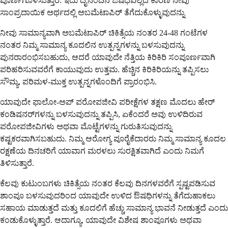
ಪೂರ್ಣಗೊಳಿಸುತ್ತಾರೆ. ಇದು ದೈನಂದಿನ ಔಷಧವಲ್ಲದ ಕಾರಣ ನೀವು
ಸಾಂಪ್ರದಾಯಿಕ ಅರ್ಥದಲ್ಲಿ ಅಬಮೆಟಾಪಿರ್ ತೆಗೆದುಕೊಳ್ಳುವುದನ್ನು
ನೀವು ಸಾಮಾನ್ಯವಾಗಿ ಅಬಮೆಟಾಪಿರ್ ಚಿಕಿತ್ಸೆಯ ನಂತರ 24-48 ಗಂಟೆಗಳ
ನಂತರ ನಿಮ್ಮ ಸಾಮಾನ್ಯ ಕೂದಲಿನ ಉತ್ಪನ್ನಗಳನ್ನು ಬಳಸುವುದನ್ನು
ಪುನರಾರಂಭಿಸಬಹುದು, ಆದರೆ ಯಾವುದೇ ನೆತ್ತಿಯ ಕಿರಿಕಿರಿ ಸಂಪೂರ್ಣವಾಗಿ
ಪರಿಹರಿಸುವವರೆಗೆ ಕಾಯುವುದು ಉತ್ತಮ. ಹೆಚ್ಚಿನ ಕಿರಿಕಿರಿಯನ್ನು ತಪ್ಪಿಸಲು
ಸೌಮ್ಯ, ಪರಿಮಳ-ಮುಕ್ತ ಉತ್ಪನ್ನಗಳೊಂದಿಗೆ ಪ್ರಾರಂಭಿಸಿ.
ಯಾವುದೇ ಫಾಲೋ-ಅಪ್ ಪರೋಪಜೀವಿ ಪರೀಕ್ಷೆಗಳ ತಕ್ಷಣ ಮೊದಲು ಹೇರ್
ಕಂಡಿಷನರ್‌ಗಳನ್ನು ಬಳಸುವುದನ್ನು ತಪ್ಪಿಸಿ, ಏಕೆಂದರೆ ಅವು ಉಳಿದಿರುವ
ಪರೋಪಜೀವಿಗಳು ಅಥವಾ ಮೊಟ್ಟೆಗಳನ್ನು ಗುರುತಿಸುವುದನ್ನು
ಕಷ್ಟಕರವಾಗಿಸಬಹುದು. ನಿಮ್ಮ ಆರೋಗ್ಯ ಪೂರೈಕೆದಾರರು ನಿಮ್ಮ ಸಾಮಾನ್ಯ ಕೂದಲ
ರಕ್ಷಣೆಯ ದಿನಚರಿಗೆ ಯಾವಾಗ ಮರಳಲು ಸುರಕ್ಷಿತವಾಗಿದೆ ಎಂದು ನಿಮಗೆ
ತಿಳಿಸುತ್ತಾರೆ.
ಕೆಲವು ಕುಟುಂಬಗಳು ಚಿಕಿತ್ಸೆಯ ನಂತರ ಕೆಲವು ದಿನಗಳವರೆಗೆ ಸ್ಪಷ್ಟಪಡಿಸುವ
ಶಾಂಪೂ ಬಳಸುವುದರಿಂದ ಯಾವುದೇ ಉಳಿದ ಔಷಧಿಗಳನ್ನು ತೆಗೆದುಹಾಕಲು
ಸಹಾಯ ಮಾಡುತ್ತದೆ ಮತ್ತು ಕೂದಲಿಗೆ ಹೆಚ್ಚು ಸಾಮಾನ್ಯ ಭಾವನೆ ನೀಡುತ್ತದೆ ಎಂದು
ಕಂಡುಕೊಳ್ಳುತ್ತಾರೆ. ಆದಾಗ್ಯೂ, ಯಾವುದೇ ವಿಶೇಷ ಶಾಂಪೂಗಳು ಅಥವಾ