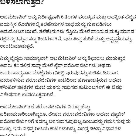
ಬಳಸಲಾಗುತ್ತದೆ?
ಅಬಮೆಟಾಪಿರ್ ಅನ್ನು ನಿರ್ದಿಷ್ಟವಾಗಿ 6 ತಿಂಗಳ ವಯಸ್ಸಿನ ಮತ್ತು ಅದಕ್ಕಿಂತ ಹೆಚ್ಚಿನ
ವಯಸ್ಸಿನ ರೋಗಿಗಳಲ್ಲಿ ತಲೆಹೇನುಗಳ ಬಾಧೆಯನ್ನು ಗುಣಪಡಿಸಲು
ಅನುಮೋದಿಸಲಾಗಿದೆ. ತಲೆಹೇನುಗಳು ನೆತ್ತಿಯ ಮೇಲೆ ವಾಸಿಸುವ ಮತ್ತು ಮಾನವ
ರಕ್ತವನ್ನು ತಿನ್ನುವ ಸಣ್ಣ ಕೀಟಗಳಾಗಿವೆ, ಇದು ತೀವ್ರ ತುರಿಕೆ ಮತ್ತು ಅಸ್ವಸ್ಥತೆಯನ್ನು
ಉಂಟುಮಾಡುತ್ತದೆ.
ನಿಮ್ಮ ವೈದ್ಯರು ಸಾಮಾನ್ಯವಾಗಿ ಅಬಮೆಟಾಪಿರ್ ಅನ್ನು ಶಿಫಾರಸು ಮಾಡುತ್ತಾರೆ,
ಅವರು ಕೂದಲಿನ ಶಾಫ್ಟ್ ಮೇಲೆ ಲೈವ್ ಪರೋಪಜೀವಿಗಳು ಅಥವಾ
ಕಾರ್ಯಸಾಧ್ಯವಾದ ಮೊಟ್ಟೆಗಳು (ನಿಟ್ಸ್) ಇರುವುದನ್ನು ಖಚಿತಪಡಿಸಿದಾಗ.
ಮರುಕಳಿಸುವ ಪರೋಪಜೀವಿಗಳ ಕಾಟದಿಂದ ಹೆಣಗಾಡುತ್ತಿರುವ ಅಥವಾ
ಕೌಂಟರ್ ಚಿಕಿತ್ಸೆಗಳ ಮೇಲೆ ಯಶಸ್ಸು ಸಾಧಿಸದ ಕುಟುಂಬಗಳಿಗೆ ಈ ಔಷಧಿ
ವಿಶೇಷವಾಗಿ ಉಪಯುಕ್ತವಾಗಿದೆ.
ಅಬಮೆಟಾಪಿರ್ ತಲೆ ಪರೋಪಜೀವಿಗಳ ವಿರುದ್ಧ ಹೆಚ್ಚು
ಪರಿಣಾಮಕಾರಿಯಾಗಿದ್ದರೂ, ದೇಹದ ಪರೋಪಜೀವಿಗಳು ಅಥವಾ ಪ್ಯೂಬಿಕ್
ಪರೋಪಜೀವಿಗಳಿಗೆ ಇದನ್ನು ಬಳಸಲಾಗುವುದಿಲ್ಲ ಎಂಬುದನ್ನು ಗಮನಿಸುವುದು
ಮುಖ್ಯ, ಇದು ವಿಭಿನ್ನ ರೀತಿಯ ಕಾಟಗಳಾಗಿದ್ದು, ವಿಭಿನ್ನ ಚಿಕಿತ್ಸಾ ವಿಧಾನಗಳ
ಅಗತ್ಯವಿರುತ್ತದೆ.