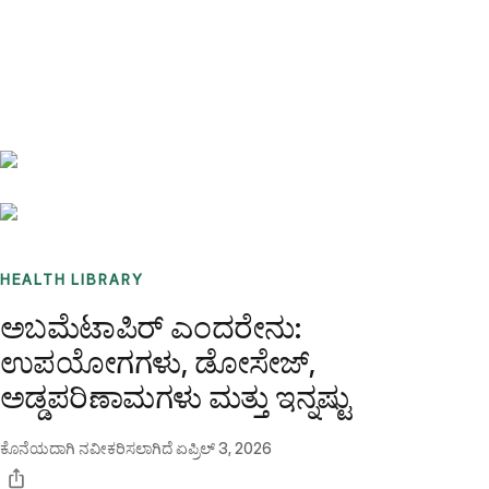
Benchmarks
Stories
FAQ
Sign up / Log in
HEALTH LIBRARY
ಅಬಮೆಟಾಪಿರ್ ಎಂದರೇನು:
ಉಪಯೋಗಗಳು, ಡೋಸೇಜ್,
ಅಡ್ಡಪರಿಣಾಮಗಳು ಮತ್ತು ಇನ್ನಷ್ಟು
ಕೊನೆಯದಾಗಿ ನವೀಕರಿಸಲಾಗಿದೆ
ಏಪ್ರಿಲ್ 3, 2026