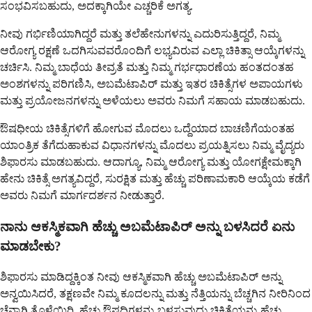
ಸಂಭವಿಸಬಹುದು, ಅದಕ್ಕಾಗಿಯೇ ಎಚ್ಚರಿಕೆ ಅಗತ್ಯ.
ನೀವು ಗರ್ಭಿಣಿಯಾಗಿದ್ದರೆ ಮತ್ತು ತಲೆಹೇನುಗಳನ್ನು ಎದುರಿಸುತ್ತಿದ್ದರೆ, ನಿಮ್ಮ
ಆರೋಗ್ಯ ರಕ್ಷಣೆ ಒದಗಿಸುವವರೊಂದಿಗೆ ಲಭ್ಯವಿರುವ ಎಲ್ಲಾ ಚಿಕಿತ್ಸಾ ಆಯ್ಕೆಗಳನ್ನು
ಚರ್ಚಿಸಿ. ನಿಮ್ಮ ಬಾಧೆಯ ತೀವ್ರತೆ ಮತ್ತು ನಿಮ್ಮ ಗರ್ಭಧಾರಣೆಯ ಹಂತದಂತಹ
ಅಂಶಗಳನ್ನು ಪರಿಗಣಿಸಿ, ಅಬಮೆಟಾಪಿರ್ ಮತ್ತು ಇತರ ಚಿಕಿತ್ಸೆಗಳ ಅಪಾಯಗಳು
ಮತ್ತು ಪ್ರಯೋಜನಗಳನ್ನು ಅಳೆಯಲು ಅವರು ನಿಮಗೆ ಸಹಾಯ ಮಾಡಬಹುದು.
ಔಷಧೀಯ ಚಿಕಿತ್ಸೆಗಳಿಗೆ ಹೋಗುವ ಮೊದಲು ಒದ್ದೆಯಾದ ಬಾಚಣಿಗೆಯಂತಹ
ಯಾಂತ್ರಿಕ ತೆಗೆದುಹಾಕುವ ವಿಧಾನಗಳನ್ನು ಮೊದಲು ಪ್ರಯತ್ನಿಸಲು ನಿಮ್ಮ ವೈದ್ಯರು
ಶಿಫಾರಸು ಮಾಡಬಹುದು. ಆದಾಗ್ಯೂ, ನಿಮ್ಮ ಆರೋಗ್ಯ ಮತ್ತು ಯೋಗಕ್ಷೇಮಕ್ಕಾಗಿ
ಹೇನು ಚಿಕಿತ್ಸೆ ಅಗತ್ಯವಿದ್ದರೆ, ಸುರಕ್ಷಿತ ಮತ್ತು ಹೆಚ್ಚು ಪರಿಣಾಮಕಾರಿ ಆಯ್ಕೆಯ ಕಡೆಗೆ
ಅವರು ನಿಮಗೆ ಮಾರ್ಗದರ್ಶನ ನೀಡುತ್ತಾರೆ.
ನಾನು ಆಕಸ್ಮಿಕವಾಗಿ ಹೆಚ್ಚು ಅಬಮೆಟಾಪಿರ್ ಅನ್ನು ಬಳಸಿದರೆ ಏನು
ಮಾಡಬೇಕು?
ಶಿಫಾರಸು ಮಾಡಿದ್ದಕ್ಕಿಂತ ನೀವು ಆಕಸ್ಮಿಕವಾಗಿ ಹೆಚ್ಚು ಅಬಮೆಟಾಪಿರ್ ಅನ್ನು
ಅನ್ವಯಿಸಿದರೆ, ತಕ್ಷಣವೇ ನಿಮ್ಮ ಕೂದಲನ್ನು ಮತ್ತು ನೆತ್ತಿಯನ್ನು ಬೆಚ್ಚಗಿನ ನೀರಿನಿಂದ
ಚೆನ್ನಾಗಿ ತೊಳೆಯಿರಿ. ಹೆಚ್ಚು ಔಷಧಿಗಳನ್ನು ಬಳಸುವುದು ಚಿಕಿತ್ಸೆಯನ್ನು ಹೆಚ್ಚು