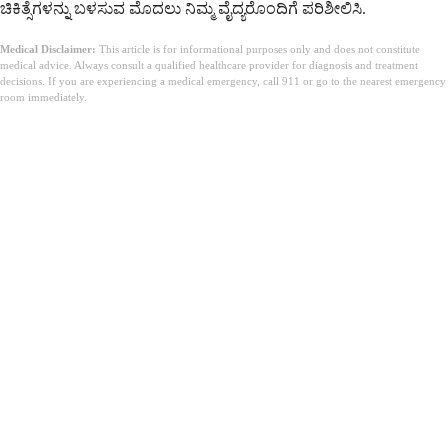
ಚಿಕಿತ್ಸೆಗಳನ್ನು ಬಳಸುವ ಮೊದಲು ನಿಮ್ಮ ವೈದ್ಯರೊಂದಿಗೆ ಪರಿಶೀಲಿಸಿ.
Medical Disclaimer:
This article is for informational purposes only and does not constitute
medical advice. Always consult a qualified healthcare provider for diagnosis and treatment
decisions. If you are experiencing a medical emergency, call 911 or go to the nearest emergency
room immediately.