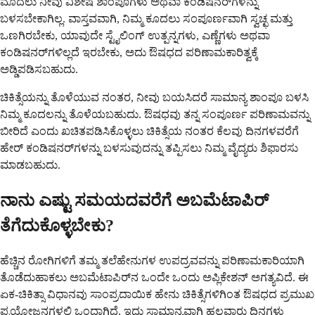
ಮೊದಲು ನೀವು ವಿಶೇಷ ಶಾಂಪೂಗಳು ಅಥವಾ ಕಂಡಿಷನರ್‌ಗಳನ್ನು
ಬಳಸಬೇಕಾಗಿಲ್ಲ. ವಾಸ್ತವವಾಗಿ, ನಿಮ್ಮ ಕೂದಲು ಸಂಪೂರ್ಣವಾಗಿ ಸ್ವಚ್ಛ ಮತ್ತು
ಒಣಗಿರಬೇಕು, ಯಾವುದೇ ಸ್ಟೈಲಿಂಗ್ ಉತ್ಪನ್ನಗಳು, ಎಣ್ಣೆಗಳು ಅಥವಾ
ಕಂಡಿಷನರ್‌ಗಳಿಲ್ಲದೆ ಇರಬೇಕು, ಅದು ಔಷಧದ ಪರಿಣಾಮಕಾರಿತ್ವಕ್ಕೆ
ಅಡ್ಡಿಪಡಿಸಬಹುದು.
ಚಿಕಿತ್ಸೆಯನ್ನು ತೊಳೆಯುವ ನಂತರ, ನೀವು ಬಯಸಿದರೆ ಸಾಮಾನ್ಯ ಶಾಂಪೂ ಬಳಸಿ
ನಿಮ್ಮ ಕೂದಲನ್ನು ತೊಳೆಯಬಹುದು. ಔಷಧವು ತನ್ನ ಸಂಪೂರ್ಣ ಪರಿಣಾಮವನ್ನು
ಬೀರಿದೆ ಎಂದು ಖಚಿತಪಡಿಸಿಕೊಳ್ಳಲು ಚಿಕಿತ್ಸೆಯ ನಂತರ ಕೆಲವು ದಿನಗಳವರೆಗೆ
ಹೇರ್ ಕಂಡಿಷನರ್‌ಗಳನ್ನು ಬಳಸುವುದನ್ನು ತಪ್ಪಿಸಲು ನಿಮ್ಮ ವೈದ್ಯರು ಶಿಫಾರಸು
ಮಾಡಬಹುದು.
ನಾನು ಎಷ್ಟು ಸಮಯದವರೆಗೆ ಅಬಮೆಟಾಪಿರ್
ತೆಗೆದುಕೊಳ್ಳಬೇಕು?
ಹೆಚ್ಚಿನ ರೋಗಿಗಳಿಗೆ ತಮ್ಮ ತಲೆಹೇನುಗಳ ಉಪದ್ರವವನ್ನು ಪರಿಣಾಮಕಾರಿಯಾಗಿ
ತೊಡೆದುಹಾಕಲು ಅಬಮೆಟಾಪಿರ್‌ನ ಒಂದೇ ಒಂದು ಅಪ್ಲಿಕೇಶನ್ ಅಗತ್ಯವಿದೆ. ಈ
ಏಕ-ಚಿಕಿತ್ಸಾ ವಿಧಾನವು ಸಾಂಪ್ರದಾಯಿಕ ಹೇನು ಚಿಕಿತ್ಸೆಗಳಿಗಿಂತ ಔಷಧದ ಪ್ರಮುಖ
ಪ್ರಯೋಜನಗಳಲ್ಲಿ ಒಂದಾಗಿದೆ, ಇದು ಸಾಮಾನ್ಯವಾಗಿ ಹಲವಾರು ದಿನಗಳು