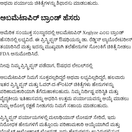
ಅಥವಾ ಪರ್ಯಾಯ ಚಿಕಿತ್ಸೆಗಳನ್ನು ಶಿಫಾರಸು ಮಾಡಬಹುದು.
ಅಬಮೆಟಾಪಿರ್ ಬ್ರಾಂಡ್ ಹೆಸರು
ಅಮೆರಿಕ ಸಂಯುಕ್ತ ಸಂಸ್ಥಾನದಲ್ಲಿ ಅಬಮೆಟಾಪಿರ್ Xeglyze ಎಂಬ ಬ್ರಾಂಡ್
ಹೆಸರಿನಲ್ಲಿ ಲಭ್ಯವಿದೆ. ಈ ಪ್ರಿಸ್ಕ್ರಿಪ್ಷನ್ ಔಷಧಿಯನ್ನು ಡಾ. ರೆಡ್ಡಿ'ಸ್ ಲ್ಯಾಬೊರೇಟರೀಸ್
ತಯಾರಿಸಿದೆ ಮತ್ತು ಇದನ್ನು ಮುಖ್ಯವಾಗಿ ತಲೆಹೇನುಗಳ ಸೋಂಕಿಗೆ ಚಿಕಿತ್ಸೆ ನೀಡಲು
FDA ಅನುಮೋದಿಸಿದೆ.
ನೀವು ನಿಮ್ಮ ಪ್ರಿಸ್ಕ್ರಿಪ್ಷನ್ ಪಡೆದಾಗ, ಔಷಧದ ಲೇಬಲ್‌ನಲ್ಲಿ
ಅಬಮೆಟಾಪಿರ್ ನಿಮಗೆ ಸೂಕ್ತವಲ್ಲದಿದ್ದರೆ ಅಥವಾ ಲಭ್ಯವಿಲ್ಲದಿದ್ದರೆ, ಹಲವಾರು
ಇತರ ಪ್ರಿಸ್ಕ್ರಿಪ್ಷನ್ ಮತ್ತು ಓವರ್-ದ-ಕೌಂಟರ್ ಚಿಕಿತ್ಸೆಗಳು ಹೇನುಗಳನ್ನು
ಪರಿಣಾಮಕಾರಿಯಾಗಿ ತೆಗೆದುಹಾಕಬಹುದು. ನಿಮ್ಮ ನಿರ್ದಿಷ್ಟ ಪರಿಸ್ಥಿತಿ ಮತ್ತು
ವೈದ್ಯಕೀಯ ಇತಿಹಾಸವನ್ನು ಆಧರಿಸಿ ಉತ್ತಮ ಪರ್ಯಾಯವನ್ನು ಆಯ್ಕೆ ಮಾಡಲು
ನಿಮ್ಮ ಆರೋಗ್ಯ ರಕ್ಷಣೆ ನೀಡುಗರು ನಿಮಗೆ ಸಹಾಯ ಮಾಡಬಹುದು.
ಪ್ರಿಸ್ಕ್ರಿಪ್ಷನ್ ಪರ್ಯಾಯಗಳಲ್ಲಿ ಮಲಾಥಿಯಾನ್ ಲೋಷನ್ ಸೇರಿದೆ, ಇದು
ನಿರೋಧಕ ಹೇನುಗಳಿಗೆ ಮತ್ತೊಂದು ಪರಿಣಾಮಕಾರಿ ಆಯ್ಕೆಯಾಗಿದೆ ಮತ್ತು
ಬೆಂಜೈಲ್ ಆಲ್ಕೋಹಾಲ್ ಲೋಷನ್, ಇದು ಹೇನುಗಳನ್ನು ಉಸಿರುಗಟ್ಟಿಸುವ