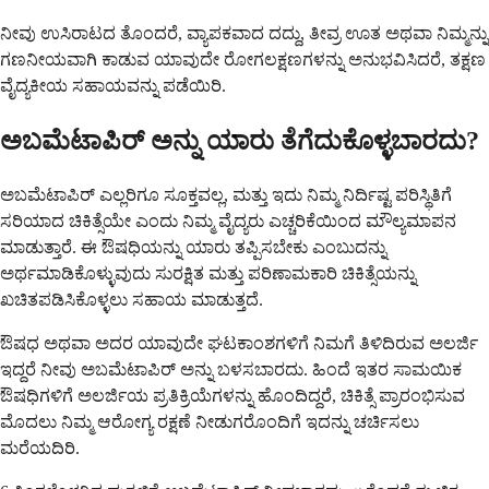
ನೀವು ಉಸಿರಾಟದ ತೊಂದರೆ, ವ್ಯಾಪಕವಾದ ದದ್ದು, ತೀವ್ರ ಊತ ಅಥವಾ ನಿಮ್ಮನ್ನು
ಗಣನೀಯವಾಗಿ ಕಾಡುವ ಯಾವುದೇ ರೋಗಲಕ್ಷಣಗಳನ್ನು ಅನುಭವಿಸಿದರೆ, ತಕ್ಷಣ
ವೈದ್ಯಕೀಯ ಸಹಾಯವನ್ನು ಪಡೆಯಿರಿ.
ಅಬಮೆಟಾಪಿರ್ ಅನ್ನು ಯಾರು ತೆಗೆದುಕೊಳ್ಳಬಾರದು?
ಅಬಮೆಟಾಪಿರ್ ಎಲ್ಲರಿಗೂ ಸೂಕ್ತವಲ್ಲ, ಮತ್ತು ಇದು ನಿಮ್ಮ ನಿರ್ದಿಷ್ಟ ಪರಿಸ್ಥಿತಿಗೆ
ಸರಿಯಾದ ಚಿಕಿತ್ಸೆಯೇ ಎಂದು ನಿಮ್ಮ ವೈದ್ಯರು ಎಚ್ಚರಿಕೆಯಿಂದ ಮೌಲ್ಯಮಾಪನ
ಮಾಡುತ್ತಾರೆ. ಈ ಔಷಧಿಯನ್ನು ಯಾರು ತಪ್ಪಿಸಬೇಕು ಎಂಬುದನ್ನು
ಅರ್ಥಮಾಡಿಕೊಳ್ಳುವುದು ಸುರಕ್ಷಿತ ಮತ್ತು ಪರಿಣಾಮಕಾರಿ ಚಿಕಿತ್ಸೆಯನ್ನು
ಖಚಿತಪಡಿಸಿಕೊಳ್ಳಲು ಸಹಾಯ ಮಾಡುತ್ತದೆ.
ಔಷಧ ಅಥವಾ ಅದರ ಯಾವುದೇ ಘಟಕಾಂಶಗಳಿಗೆ ನಿಮಗೆ ತಿಳಿದಿರುವ ಅಲರ್ಜಿ
ಇದ್ದರೆ ನೀವು ಅಬಮೆಟಾಪಿರ್ ಅನ್ನು ಬಳಸಬಾರದು. ಹಿಂದೆ ಇತರ ಸಾಮಯಿಕ
ಔಷಧಿಗಳಿಗೆ ಅಲರ್ಜಿಯ ಪ್ರತಿಕ್ರಿಯೆಗಳನ್ನು ಹೊಂದಿದ್ದರೆ, ಚಿಕಿತ್ಸೆ ಪ್ರಾರಂಭಿಸುವ
ಮೊದಲು ನಿಮ್ಮ ಆರೋಗ್ಯ ರಕ್ಷಣೆ ನೀಡುಗರೊಂದಿಗೆ ಇದನ್ನು ಚರ್ಚಿಸಲು
ಮರೆಯದಿರಿ.