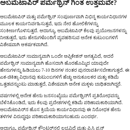
ಅಬಮೆಟಾಪಿರ್ ಪರ್ಮೆಥ್ರಿನ್ ಗಿಂತ ಉತ್ತಮವೇ?
ಅಬಮೆಟಾಪಿರ್ ಮತ್ತು ಪರ್ಮೆಥ್ರಿನ್ ಸಂಪೂರ್ಣವಾಗಿ ವಿಭಿನ್ನ ಕಾರ್ಯವಿಧಾನಗಳ
ಮೂಲಕ ಕಾರ್ಯನಿರ್ವಹಿಸುತ್ತವೆ, ಇದು ನೇರ ಹೋಲಿಕೆಗಳನ್ನು
ಸಂಕೀರ್ಣಗೊಳಿಸುತ್ತದೆ. ಆದಾಗ್ಯೂ, ಅಬಮೆಟಾಪಿರ್ ಕೆಲವು ಪ್ರಯೋಜನಗಳನ್ನು
ನೀಡುತ್ತದೆ, ಇದು ಹೇನುಗಳೊಂದಿಗೆ ವ್ಯವಹರಿಸುವ ಅನೇಕ ಕುಟುಂಬಗಳಿಗೆ
ವಿಶೇಷವಾಗಿ ಆಕರ್ಷಕವಾಗಿದೆ.
ಅಬಮೆಟಾಪಿರ್ ಸಾಮಾನ್ಯವಾಗಿ ಒಂದೇ ಅಪ್ಲಿಕೇಶನ್ ಅಗತ್ಯವಿದೆ, ಆದರೆ
ಪರ್ಮೆಥ್ರಿನ್ ಸಾಮಾನ್ಯವಾಗಿ ಹೊಸದಾಗಿ ಹೊರಹೊಮ್ಮಿದ ಯಾವುದೇ
ಹೇನುಗಳನ್ನು ಹಿಡಿಯಲು 7-10 ದಿನಗಳ ನಂತರ ಪುನರಾವರ್ತಿಸಬೇಕಾಗುತ್ತದೆ. ಈ
ಏಕ-ಚಿಕಿತ್ಸಾ ವಿಧಾನವು ಕುಟುಂಬಗಳಿಗೆ ಹೆಚ್ಚು ಅನುಕೂಲಕರ ಮತ್ತು ಕಡಿಮೆ
ಒತ್ತಡವನ್ನುಂಟು ಮಾಡುತ್ತದೆ, ವಿಶೇಷವಾಗಿ ಅನೇಕ ಮಕ್ಕಳು ಬಾಧಿತರಾಗಿದ್ದರೆ.
ವರ್ಷಗಳಲ್ಲಿ ಅನೇಕ ಹೇನು ಜನಸಂಖ್ಯೆಯು ಪರ್ಮೆಥ್ರಿನ್‌ಗೆ ಪ್ರತಿರೋಧವನ್ನು
ಬೆಳೆಸಿಕೊಂಡಿದೆ, ಇದು ಕೆಲವು ಪ್ರದೇಶಗಳಲ್ಲಿ ಕಡಿಮೆ ಪರಿಣಾಮಕಾರಿಯಾಗಿದೆ.
ಅಬಮೆಟಾಪಿರ್‌ನ ಹೊಸ ಕ್ರಿಯೆಯ ಕಾರ್ಯವಿಧಾನವು ಈ ನಿರೋಧಕ ಹೇನು
ತಳಿಗಳ ವಿರುದ್ಧವೂ ಪರಿಣಾಮಕಾರಿಯಾಗಬಹುದು ಎಂದರ್ಥ.
ಆದಾಗ್ಯೂ, ಪರ್ಮೆಥ್ರಿನ್ ಕೌಂಟರ್‌ನಲ್ಲಿ ಲಭ್ಯವಿದೆ ಮತ್ತು ಪ್ರಿಸ್ಕ್ರಿಪ್ಷನ್