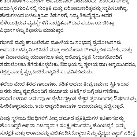
6 ತಿಂಗಳೊಳಗಿನ ಮಕ್ಕಳಿಗೆ ಅಬಮೆಟಾಪಿರ್ ನೀಡಬಾರದು, ಏಕೆಂದರೆ ಈ ಚಿಕ್ಕ
ವಯಸ್ಸಿನ ಗುಂಪಿನಲ್ಲಿ ಸುರಕ್ಷತೆ ಮತ್ತು ಪರಿಣಾಮಕಾರಿತ್ವವನ್ನು ಸ್ಥಾಪಿಸಲಾಗಿಲ್ಲ.
ಹೇನುಗಳಿಂದ ಬಳಲುತ್ತಿರುವ ಶಿಶುಗಳಿಗೆ, ನಿಮ್ಮ ಶಿಶುವೈದ್ಯರು ಅವರ
ಬೆಳೆಯುತ್ತಿರುವ ವ್ಯವಸ್ಥೆಗಳಿಗೆ ಸುರಕ್ಷಿತವಾಗಿರುವ ಪರ್ಯಾಯ ಚಿಕಿತ್ಸಾ
ವಿಧಾನಗಳನ್ನು ಶಿಫಾರಸು ಮಾಡುತ್ತಾರೆ.
ಗರ್ಭಿಣಿ ಮತ್ತು ಹಾಲುಣಿಸುವ ಮಹಿಳೆಯರು ಸಂಭಾವ್ಯ ಪ್ರಯೋಜನಗಳು
ಅಪಾಯಗಳನ್ನು ಮೀರಿಸಿದರೆ ಮಾತ್ರ ಅಬಮೆಟಾಪಿರ್ ಅನ್ನು ಬಳಸಬೇಕು, ಮತ್ತು
ಈ ನಿರ್ಧಾರವನ್ನು ಯಾವಾಗಲೂ ತಮ್ಮ ಆರೋಗ್ಯ ರಕ್ಷಣೆ ನೀಡುಗರೊಂದಿಗೆ
ಸಮಾಲೋಚಿಸಿ ತೆಗೆದುಕೊಳ್ಳಬೇಕು. ಔಷಧಿಯನ್ನು ಸ್ಥಳೀಯವಾಗಿ ಅನ್ವಯಿಸಿದರೂ,
ರಕ್ತಪ್ರವಾಹಕ್ಕೆ ಸ್ವಲ್ಪ ಹೀರಿಕೊಳ್ಳುವಿಕೆ ಸಂಭವಿಸಬಹುದು.
ತಲೆಯ ಮೇಲೆ ತೆರೆದ ಗಾಯಗಳು, ಕಡಿತ ಅಥವಾ ತೀವ್ರ ಚರ್ಮದ ಸ್ಥಿತಿ ಇರುವ
ಜನರು ತಮ್ಮ ವೈದ್ಯರೊಂದಿಗೆ ಪರ್ಯಾಯ ಚಿಕಿತ್ಸೆಗಳ ಬಗ್ಗೆ ಚರ್ಚಿಸಬೇಕು.
ಹಾನಿಗೊಳಗಾದ ಚರ್ಮವು ಉದ್ದೇಶಿಸಿದ್ದಕ್ಕಿಂತ ಹೆಚ್ಚಿನ ಪ್ರಮಾಣದಲ್ಲಿ ಔಷಧಿಯನ್ನು
ಹೀರಿಕೊಳ್ಳಬಹುದು, ಇದು ಅಡ್ಡಪರಿಣಾಮಗಳ ಅಪಾಯವನ್ನು ಹೆಚ್ಚಿಸುತ್ತದೆ.
ನೀವು ಸ್ಥಳೀಯ ಔಷಧಿಗಳಿಗೆ ತೀವ್ರ ಚರ್ಮದ ಪ್ರತಿಕ್ರಿಯೆಗಳ ಇತಿಹಾಸವನ್ನು
ಹೊಂದಿದ್ದರೆ ಅಥವಾ ನಿರ್ದಿಷ್ಟವಾಗಿ ಸೂಕ್ಷ್ಮ ಚರ್ಮವನ್ನು ಹೊಂದಿದ್ದರೆ, ನಿಮ್ಮ
ಸುರಕ್ಷತೆ ಮತ್ತು ಆರಾಮವನ್ನು ಖಚಿತಪಡಿಸಿಕೊಳ್ಳಲು ನಿಮ್ಮ ವೈದ್ಯರು ಪ್ಯಾಚ್ ಪರೀಕ್ಷೆ