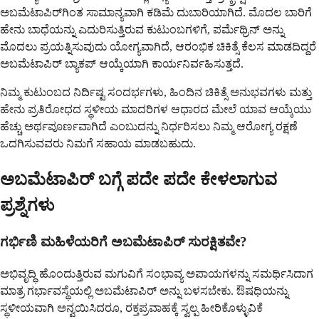
ಅಬಮೆಟಾಪಿರ್‌ಗಿಂತ ಸಾಮಾನ್ಯವಾಗಿ ಕಡಿಮೆ ದುಬಾರಿಯಾಗಿದೆ. ಮೊದಲ ಬಾರಿಗೆ
ಹೇನು ಬಾಧೆಯನ್ನು ಎದುರಿಸುತ್ತಿರುವ ಕುಟುಂಬಗಳಿಗೆ, ಪರ್ಮೆಥ್ರಿನ್ ಅನ್ನು
ಮೊದಲು ಪ್ರಯತ್ನಿಸುವುದು ಯೋಗ್ಯವಾಗಿದೆ, ಆರಂಭಿಕ ಚಿಕಿತ್ಸೆ ಕೆಲಸ ಮಾಡದಿದ್ದರೆ
ಅಬಮೆಟಾಪಿರ್ ಬ್ಯಾಕಪ್ ಆಯ್ಕೆಯಾಗಿ ಕಾರ್ಯನಿರ್ವಹಿಸುತ್ತದೆ.
ನಿಮ್ಮ ಕುಟುಂಬದ ನಿರ್ದಿಷ್ಟ ಸಂದರ್ಭಗಳು, ಹಿಂದಿನ ಚಿಕಿತ್ಸೆ ಅನುಭವಗಳು ಮತ್ತು
ಹೇನು ಪ್ರತಿರೋಧದ ಸ್ಥಳೀಯ ಮಾದರಿಗಳ ಆಧಾರದ ಮೇಲೆ ಯಾವ ಆಯ್ಕೆಯು
ಹೆಚ್ಚು ಅರ್ಥಪೂರ್ಣವಾಗಿದೆ ಎಂಬುದನ್ನು ನಿರ್ಧರಿಸಲು ನಿಮ್ಮ ಆರೋಗ್ಯ ರಕ್ಷಣೆ
ಒದಗಿಸುವವರು ನಿಮಗೆ ಸಹಾಯ ಮಾಡಬಹುದು.
ಅಬಮೆಟಾಪಿರ್ ಬಗ್ಗೆ ಪದೇ ಪದೇ ಕೇಳಲಾಗುವ
ಪ್ರಶ್ನೆಗಳು
ಗರ್ಭಿಣಿ ಮಹಿಳೆಯರಿಗೆ ಅಬಮೆಟಾಪಿರ್ ಸುರಕ್ಷಿತವೇ?
ಅಭಿವೃದ್ಧಿ ಹೊಂದುತ್ತಿರುವ ಮಗುವಿಗೆ ಸಂಭಾವ್ಯ ಅಪಾಯಗಳನ್ನು ಸಮರ್ಥಿಸಿದಾಗ
ಮಾತ್ರ ಗರ್ಭಾವಸ್ಥೆಯಲ್ಲಿ ಅಬಮೆಟಾಪಿರ್ ಅನ್ನು ಬಳಸಬೇಕು. ಔಷಧಿಯನ್ನು
ಸ್ಥಳೀಯವಾಗಿ ಅನ್ವಯಿಸಿದರೂ, ರಕ್ತಪ್ರವಾಹಕ್ಕೆ ಸ್ವಲ್ಪ ಹೀರಿಕೊಳ್ಳುವಿಕೆ