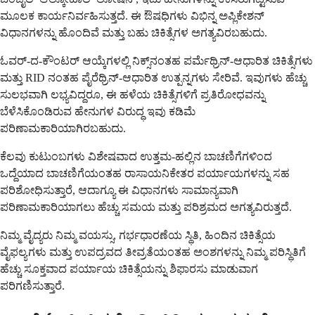
ಮೂಲಕ ಕಾರ್ಯನಿರ್ವಹಿಸುತ್ತದೆ. ಈ ಔಷಧಿಗಳು ವಿಭಿನ್ನ ಅಪ್ಲಿಕೇಶನ್
ವಿಧಾನಗಳನ್ನು ಹೊಂದಿವೆ ಮತ್ತು ಬಹು ಚಿಕಿತ್ಸೆಗಳ ಅಗತ್ಯವಿರಬಹುದು.
ಓವರ್-ದ-ಕೌಂಟರ್ ಆಯ್ಕೆಗಳಲ್ಲಿ ನಿಕ್ಸ್‌ನಂತಹ ಪರ್ಮೆಥ್ರಿನ್-ಆಧಾರಿತ ಚಿಕಿತ್ಸೆಗಳು
ಮತ್ತು RID ನಂತಹ ಪೈರೆಥ್ರಿನ್-ಆಧಾರಿತ ಉತ್ಪನ್ನಗಳು ಸೇರಿವೆ. ಇವುಗಳು ಹೆಚ್ಚು
ಸುಲಭವಾಗಿ ಲಭ್ಯವಿದ್ದರೂ, ಈ ಹಳೆಯ ಚಿಕಿತ್ಸೆಗಳಿಗೆ ಪ್ರತಿರೋಧವನ್ನು
ಬೆಳೆಸಿಕೊಂಡಿರುವ ಹೇನುಗಳ ವಿರುದ್ಧ ಇವು ಕಡಿಮೆ
ಪರಿಣಾಮಕಾರಿಯಾಗಿರಬಹುದು.
ಕೆಲವು ಕುಟುಂಬಗಳು ವಿಶೇಷವಾದ ಉತ್ತಮ-ಹಲ್ಲಿನ ಬಾಚಣಿಗೆಗಳಿಂದ
ಒದ್ದೆಯಾದ ಬಾಚಣಿಗೆಯಂತಹ ರಾಸಾಯನಿಕೇತರ ಪರ್ಯಾಯಗಳನ್ನು ಸಹ
ಪರಿಶೋಧಿಸುತ್ತಾರೆ, ಆದಾಗ್ಯೂ ಈ ವಿಧಾನಗಳು ಸಾಮಾನ್ಯವಾಗಿ
ಪರಿಣಾಮಕಾರಿಯಾಗಲು ಹೆಚ್ಚು ಸಮಯ ಮತ್ತು ಪರಿಶ್ರಮದ ಅಗತ್ಯವಿರುತ್ತದೆ.
ನಿಮ್ಮ ವೈದ್ಯರು ನಿಮ್ಮ ವಯಸ್ಸು, ಗರ್ಭಧಾರಣೆಯ ಸ್ಥಿತಿ, ಹಿಂದಿನ ಚಿಕಿತ್ಸೆಯ
ವೈಫಲ್ಯಗಳು ಮತ್ತು ಉಪದ್ರವದ ತೀವ್ರತೆಯಂತಹ ಅಂಶಗಳನ್ನು ನಿಮ್ಮ ಪರಿಸ್ಥಿತಿಗೆ
ಹೆಚ್ಚು ಸೂಕ್ತವಾದ ಪರ್ಯಾಯ ಚಿಕಿತ್ಸೆಯನ್ನು ಶಿಫಾರಸು ಮಾಡುವಾಗ
ಪರಿಗಣಿಸುತ್ತಾರೆ.