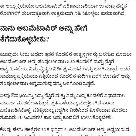
ಈ ಆಯ್ದ ಕ್ರಿಯೆಯೇ ಅಬಮೆಟಾಪಿರ್ ಪರಿಣಾಮಕಾರಿಯಾಗಲು ಮತ್ತು ಹೆಚ್ಚಿನ
ರೋಗಿಗಳಿಗೆ ತುಲನಾತ್ಮಕವಾಗಿ ಉತ್ತಮವಾಗಿ ಸಹಿಸಿಕೊಳ್ಳಲು ಕಾರಣವಾಗಿದೆ.
ನಾನು ಅಬಮೆಟಾಪಿರ್ ಅನ್ನು ಹೇಗೆ
ತೆಗೆದುಕೊಳ್ಳಬೇಕು?
ಯಾವುದೇ ನೀರು ಅಥವಾ ಇತರ ಕೂದಲಿನ ಉತ್ಪನ್ನಗಳನ್ನು ಬಳಸುವ ಮೊದಲು
ಅಬಮೆಟಾಪಿರ್ ಅನ್ನು ಸಂಪೂರ್ಣವಾಗಿ ಒಣ ಕೂದಲಿಗೆ ಮತ್ತು ನೆತ್ತಿಗೆ
ಅನ್ವಯಿಸಬೇಕು. ನಿಮ್ಮ ವೈದ್ಯರು ನಿರ್ದಿಷ್ಟ ಸೂಚನೆಗಳನ್ನು ಒದಗಿಸುತ್ತಾರೆ, ಆದರೆ
ಸಾಮಾನ್ಯ ಪ್ರಕ್ರಿಯೆಯು ನೆತ್ತಿಯಿಂದ ಕೂದಲಿನ ತುದಿಗಳವರೆಗೆ ಲೋಷನ್ ಅನ್ನು
ಸಂಪೂರ್ಣವಾಗಿ ಅನ್ವಯಿಸುವುದನ್ನು ಒಳಗೊಂಡಿರುತ್ತದೆ.
ನೀವು ಔಷಧಿಯನ್ನು ನಿಮ್ಮ ನೆತ್ತಿಗೆ ಮತ್ತು ನಿಮ್ಮ ಎಲ್ಲಾ ಕೂದಲಿಗೆ ನಿಧಾನವಾಗಿ
ಮಸಾಜ್ ಮಾಡಬೇಕಾಗುತ್ತದೆ, ಪ್ರತಿ ಎಳೆಯನ್ನು ಮುಚ್ಚಲಾಗಿದೆ ಎಂದು
ಖಚಿತಪಡಿಸಿಕೊಳ್ಳಿ. ಚಿಕಿತ್ಸೆಯನ್ನು ಬೆಚ್ಚಗಿನ ನೀರಿನಿಂದ ತೊಳೆಯುವ ಮೊದಲು
ಸುಮಾರು 10 ನಿಮಿಷಗಳ ಕಾಲ ನಿಮ್ಮ ಕೂದಲಿಗೆ ಉಳಿಸಿಕೊಳ್ಳಬೇಕು.
ಕೆಲವು ಹೇನು ಚಿಕಿತ್ಸೆಗಳಿಗಿಂತ ಭಿನ್ನವಾಗಿ, ಅಬಮೆಟಾಪಿರ್ ಅನ್ನು ಅನ್ವಯಿಸುವ