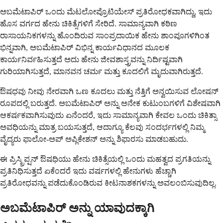
ಅಬಮೆಟಾಪಿರ್ ಒಂದು ಮೆಟಲೋಪ್ರೊಟಿಯೇಸ್ ಪ್ರತಿರೋಧಕವಾಗಿದ್ದು, ಇದು
ಹೊಸ ವರ್ಗದ ಹೇನು ಚಿಕಿತ್ಸೆಗಳಿಗೆ ಸೇರಿದೆ. ಸಾಮಾನ್ಯವಾಗಿ ಕಠಿಣ
ರಾಸಾಯನಿಕಗಳನ್ನು ಹೊಂದಿರುವ ಸಾಂಪ್ರದಾಯಿಕ ಹೇನು ಶಾಂಪೂಗಳಿಗಿಂತ
ಭಿನ್ನವಾಗಿ, ಅಬಮೆಟಾಪಿರ್ ವಿಭಿನ್ನ ಕಾರ್ಯವಿಧಾನದ ಮೂಲಕ
ಕಾರ್ಯನಿರ್ವಹಿಸುತ್ತದೆ ಅದು ಹೇನು ಜೀವಶಾಸ್ತ್ರವನ್ನು ನಿರ್ದಿಷ್ಟವಾಗಿ
ಗುರಿಯಾಗಿಸುತ್ತದೆ, ಮಾನವನ ಚರ್ಮ ಮತ್ತು ಕೂದಲಿಗೆ ಮೃದುವಾಗಿರುತ್ತದೆ.
ಔಷಧವು ನೀವು ನೇರವಾಗಿ ಒಣ ಕೂದಲು ಮತ್ತು ನೆತ್ತಿಗೆ ಅನ್ವಯಿಸುವ ಲೋಷನ್
ರೂಪದಲ್ಲಿ ಬರುತ್ತದೆ. ಅಬಮೆಟಾಪಿರ್ ಅನ್ನು ಅನೇಕ ಕುಟುಂಬಗಳಿಗೆ ವಿಶೇಷವಾಗಿ
ಆಕರ್ಷಕವಾಗಿಸುವುದು ಏನೆಂದರೆ, ಇದು ಸಾಮಾನ್ಯವಾಗಿ ಕೇವಲ ಒಂದು ಚಿಕಿತ್ಸಾ
ಅವಧಿಯನ್ನು ಮಾತ್ರ ಬಯಸುತ್ತದೆ, ಆದಾಗ್ಯೂ ಕೆಲವು ಸಂದರ್ಭಗಳಲ್ಲಿ ನಿಮ್ಮ
ವೈದ್ಯರು ಫಾಲೋ-ಅಪ್ ಅಪ್ಲಿಕೇಶನ್ ಅನ್ನು ಶಿಫಾರಸು ಮಾಡಬಹುದು.
ಈ ಪ್ರಿಸ್ಕ್ರಿಪ್ಷನ್ ಔಷಧಿಯು ಹೇನು ಚಿಕಿತ್ಸೆಯಲ್ಲಿ ಒಂದು ಮಹತ್ವದ ಪ್ರಗತಿಯನ್ನು
ಪ್ರತಿನಿಧಿಸುತ್ತದೆ ಏಕೆಂದರೆ ಇದು ವರ್ಷಗಳಲ್ಲಿ ಹೇನುಗಳು ಹೆಚ್ಚಾಗಿ
ಪ್ರತಿರೋಧವನ್ನು ಪಡೆದುಕೊಂಡಿರುವ ಕೀಟನಾಶಕಗಳನ್ನು ಅವಲಂಬಿಸುವುದಿಲ್ಲ.
ಅಬಮೆಟಾಪಿರ್ ಅನ್ನು ಯಾವುದಕ್ಕಾಗಿ