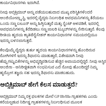
ಕಾರ್ಯವಿಧಾನಗಳು ಇದಾಗಿವೆ.
ನೀವು ಅಬ್ಸಿಕ್ಸಿಮಾಬ್ ಅನ್ನು ಪಡೆಯಬಹುದಾದ ಮುಖ್ಯ ಪರಿಸ್ಥಿತಿಗಳೆಂದರೆ
ಆಂಜಿಯೋಪ್ಲ್ಯಾಸ್ಟಿ, ಇದರಲ್ಲಿ ವೈದ್ಯರು ನಿರ್ಬಂಧಿತ ಅಪಧಮನಿಗಳನ್ನು ತೆರೆಯಲು
ಒಂದು ಸಣ್ಣ ಬಲೂನ್ ಅನ್ನು ಹಿಗ್ಗಿಸುತ್ತಾರೆ ಮತ್ತು ಸ್ಟೆಂಟ್ ಅಳವಡಿಕೆ, ಇದರಲ್ಲಿ
ಅಪಧಮನಿಗಳನ್ನು ತೆರೆದಿಡಲು ಸಣ್ಣ ಜಾಲರಿ ಟ್ಯೂಬ್‌ಗಳನ್ನು ಸೇರಿಸುತ್ತಾರೆ. ಕೆಲವು
ರೀತಿಯ ಹೃದಯ ಕ್ಯಾತಿಟೆರೈಸೇಶನ್ ಕಾರ್ಯವಿಧಾನಗಳ ಸಮಯದಲ್ಲಿಯೂ
ಇದನ್ನು ಬಳಸಲಾಗುತ್ತದೆ.
ಕೆಲವೊಮ್ಮೆ ವೈದ್ಯರು ತುರ್ತು ಹೃದಯ ಕಾರ್ಯವಿಧಾನಗಳನ್ನು ಹೊಂದಿರುವ
ರೋಗಿಗಳಿಗೆ ಇದನ್ನು ಶಿಫಾರಸು ಮಾಡುತ್ತಾರೆ, ವಿಶೇಷವಾಗಿ ನೀವು
ಹೆಪ್ಪುಗಟ್ಟುವಿಕೆಗಳನ್ನು ಅಭಿವೃದ್ಧಿಪಡಿಸುವ ಹೆಚ್ಚಿನ ಅಪಾಯದಲ್ಲಿದ್ದರೆ. ನೀವು ಅಸ್ಥಿರ
ಆಂಜಿನಾ - ಅನಿರೀಕ್ಷಿತವಾಗಿ ಸಂಭವಿಸುವ ಎದೆ ನೋವು ಹೊಂದಿದ್ದರೆ ನಿಮ್ಮ
ಹೃದ್ರೋಗ ತಜ್ಞರು ಸಹ ಇದನ್ನು ಶಿಫಾರಸು ಮಾಡಬಹುದು.
ಅಬ್ಸಿಕ್ಸಿಮಾಬ್ ಹೇಗೆ ಕೆಲಸ ಮಾಡುತ್ತದೆ?
ಅಬ್ಸಿಕ್ಸಿಮಾಬ್ ನಿಮ್ಮ ರಕ್ತ ಫಲಕಗಳ ಮೇಲೆ GP IIb/IIIa ಗ್ರಾಹಕಗಳು ಎಂದು
ಕರೆಯಲ್ಪಡುವ ನಿರ್ದಿಷ್ಟ ಗ್ರಾಹಕಗಳನ್ನು ನಿರ್ಬಂಧಿಸುವ ಮೂಲಕ