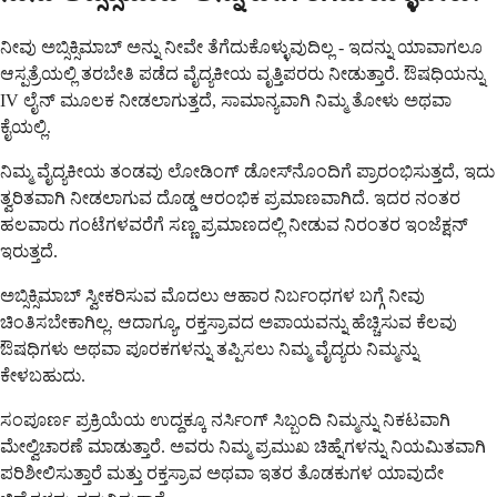
ನೀವು ಅಬ್ಸಿಕ್ಸಿಮಾಬ್ ಅನ್ನು ನೀವೇ ತೆಗೆದುಕೊಳ್ಳುವುದಿಲ್ಲ - ಇದನ್ನು ಯಾವಾಗಲೂ
ಆಸ್ಪತ್ರೆಯಲ್ಲಿ ತರಬೇತಿ ಪಡೆದ ವೈದ್ಯಕೀಯ ವೃತ್ತಿಪರರು ನೀಡುತ್ತಾರೆ. ಔಷಧಿಯನ್ನು
IV ಲೈನ್ ಮೂಲಕ ನೀಡಲಾಗುತ್ತದೆ, ಸಾಮಾನ್ಯವಾಗಿ ನಿಮ್ಮ ತೋಳು ಅಥವಾ
ಕೈಯಲ್ಲಿ.
ನಿಮ್ಮ ವೈದ್ಯಕೀಯ ತಂಡವು ಲೋಡಿಂಗ್ ಡೋಸ್‌ನೊಂದಿಗೆ ಪ್ರಾರಂಭಿಸುತ್ತದೆ, ಇದು
ತ್ವರಿತವಾಗಿ ನೀಡಲಾಗುವ ದೊಡ್ಡ ಆರಂಭಿಕ ಪ್ರಮಾಣವಾಗಿದೆ. ಇದರ ನಂತರ
ಹಲವಾರು ಗಂಟೆಗಳವರೆಗೆ ಸಣ್ಣ ಪ್ರಮಾಣದಲ್ಲಿ ನೀಡುವ ನಿರಂತರ ಇಂಜೆಕ್ಷನ್
ಇರುತ್ತದೆ.
ಅಬ್ಸಿಕ್ಸಿಮಾಬ್ ಸ್ವೀಕರಿಸುವ ಮೊದಲು ಆಹಾರ ನಿರ್ಬಂಧಗಳ ಬಗ್ಗೆ ನೀವು
ಚಿಂತಿಸಬೇಕಾಗಿಲ್ಲ. ಆದಾಗ್ಯೂ, ರಕ್ತಸ್ರಾವದ ಅಪಾಯವನ್ನು ಹೆಚ್ಚಿಸುವ ಕೆಲವು
ಔಷಧಿಗಳು ಅಥವಾ ಪೂರಕಗಳನ್ನು ತಪ್ಪಿಸಲು ನಿಮ್ಮ ವೈದ್ಯರು ನಿಮ್ಮನ್ನು
ಕೇಳಬಹುದು.
ಸಂಪೂರ್ಣ ಪ್ರಕ್ರಿಯೆಯ ಉದ್ದಕ್ಕೂ ನರ್ಸಿಂಗ್ ಸಿಬ್ಬಂದಿ ನಿಮ್ಮನ್ನು ನಿಕಟವಾಗಿ
ಮೇಲ್ವಿಚಾರಣೆ ಮಾಡುತ್ತಾರೆ. ಅವರು ನಿಮ್ಮ ಪ್ರಮುಖ ಚಿಹ್ನೆಗಳನ್ನು ನಿಯಮಿತವಾಗಿ
ಪರಿಶೀಲಿಸುತ್ತಾರೆ ಮತ್ತು ರಕ್ತಸ್ರಾವ ಅಥವಾ ಇತರ ತೊಡಕುಗಳ ಯಾವುದೇ