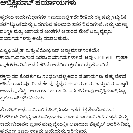
ಅಬ್ಸಿಕ್ಸಿಮಾಬ್ ಪರ್ಯಾಯಗಳು
ಹೃದಯ ಕಾರ್ಯವಿಧಾನಗಳ ಸಮಯದಲ್ಲಿ ಇದೇ ರೀತಿಯ ರಕ್ತ ಹೆಪ್ಪುಗಟ್ಟುವಿಕೆ
ತಡೆಗಟ್ಟುವಿಕೆಯನ್ನು ಒದಗಿಸುವ ಹಲವಾರು ಇತರ ಔಷಧಿಗಳಿವೆ. ನಿಮ್ಮ ನಿರ್ದಿಷ್ಟ
ಪರಿಸ್ಥಿತಿ ಮತ್ತು ಅಪಾಯದ ಅಂಶಗಳ ಆಧಾರದ ಮೇಲೆ ನಿಮ್ಮ ವೈದ್ಯರು
ಪರ್ಯಾಯಗಳನ್ನು ಆಯ್ಕೆ ಮಾಡಬಹುದು.
ಎಪ್ಟಿಫಿಬಟೈಡ್ ಮತ್ತು ಟಿರೋಫಿಬನ್ ಅಬ್ಸಿಕ್ಸಿಮಾಬ್‌ನಂತೆಯೇ
ಕಾರ್ಯನಿರ್ವಹಿಸುವ ಎರಡು ಪರ್ಯಾಯಗಳಾಗಿವೆ. ಅವು GP IIb/IIIa ಗ್ರಾಹಕ
ಬ್ಲಾಕರ್‌ಗಳಾಗಿವೆ ಆದರೆ ಕಡಿಮೆ ಅವಧಿಯ ಕ್ರಿಯೆಯನ್ನು ಹೊಂದಿವೆ.
ರಕ್ತಸ್ರಾವದ ತೊಡಕುಗಳು ಸಂಭವಿಸಿದಲ್ಲಿ ಅವರ ಪರಿಣಾಮಗಳು ಹೆಚ್ಚು ಬೇಗನೆ
ಕಡಿಮೆಯಾಗುವುದರಿಂದ ಕೆಲವು ವೈದ್ಯರು ಈ ಪರ್ಯಾಯಗಳನ್ನು ಬಯಸುತ್ತಾರೆ.
ಆದಾಗ್ಯೂ, ಹೆಚ್ಚಿನ ಅಪಾಯದ ಕಾರ್ಯವಿಧಾನಗಳಿಗೆ ಅವು ಅಬ್ಸಿಕ್ಸಿಮಾಬ್‌ನಷ್ಟು
ಪ್ರಬಲವಾಗಿಲ್ಲದಿರಬಹುದು.
ಹೆಪಾರಿನ್ ಅಥವಾ ಬಿವಾಲಿರುಡಿನ್‌ನಂತಹ ಇತರ ರಕ್ತ ತೆಳುಗೊಳಿಸುವ
ಔಷಧಿಗಳು ವಿಭಿನ್ನ ಕಾರ್ಯವಿಧಾನಗಳ ಮೂಲಕ ಕಾರ್ಯನಿರ್ವಹಿಸುತ್ತವೆ. ನಿಮ್ಮ
ಕಾರ್ಯವಿಧಾನದ ಪ್ರಕಾರ ಮತ್ತು ವೈಯಕ್ತಿಕ ಅಪಾಯದ ಪ್ರೊಫೈಲ್ ಆಧರಿಸಿ ನಿಮ್ಮ
ಹೃದ್ರೋಗ ತಜ್ಞರು ಉತ್ತಮ ಆಯ್ಕೆಯನ್ನು ಆರಿಸುತ್ತಾರೆ.