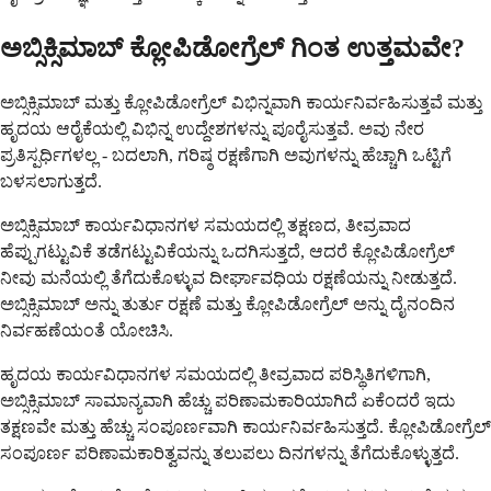
ಅಬ್ಸಿಕ್ಸಿಮಾಬ್ ಕ್ಲೋಪಿಡೋಗ್ರೆಲ್ ಗಿಂತ ಉತ್ತಮವೇ?
ಅಬ್ಸಿಕ್ಸಿಮಾಬ್ ಮತ್ತು ಕ್ಲೋಪಿಡೋಗ್ರೆಲ್ ವಿಭಿನ್ನವಾಗಿ ಕಾರ್ಯನಿರ್ವಹಿಸುತ್ತವೆ ಮತ್ತು
ಹೃದಯ ಆರೈಕೆಯಲ್ಲಿ ವಿಭಿನ್ನ ಉದ್ದೇಶಗಳನ್ನು ಪೂರೈಸುತ್ತವೆ. ಅವು ನೇರ
ಪ್ರತಿಸ್ಪರ್ಧಿಗಳಲ್ಲ - ಬದಲಾಗಿ, ಗರಿಷ್ಠ ರಕ್ಷಣೆಗಾಗಿ ಅವುಗಳನ್ನು ಹೆಚ್ಚಾಗಿ ಒಟ್ಟಿಗೆ
ಬಳಸಲಾಗುತ್ತದೆ.
ಅಬ್ಸಿಕ್ಸಿಮಾಬ್ ಕಾರ್ಯವಿಧಾನಗಳ ಸಮಯದಲ್ಲಿ ತಕ್ಷಣದ, ತೀವ್ರವಾದ
ಹೆಪ್ಪುಗಟ್ಟುವಿಕೆ ತಡೆಗಟ್ಟುವಿಕೆಯನ್ನು ಒದಗಿಸುತ್ತದೆ, ಆದರೆ ಕ್ಲೋಪಿಡೋಗ್ರೆಲ್
ನೀವು ಮನೆಯಲ್ಲಿ ತೆಗೆದುಕೊಳ್ಳುವ ದೀರ್ಘಾವಧಿಯ ರಕ್ಷಣೆಯನ್ನು ನೀಡುತ್ತದೆ.
ಅಬ್ಸಿಕ್ಸಿಮಾಬ್ ಅನ್ನು ತುರ್ತು ರಕ್ಷಣೆ ಮತ್ತು ಕ್ಲೋಪಿಡೋಗ್ರೆಲ್ ಅನ್ನು ದೈನಂದಿನ
ನಿರ್ವಹಣೆಯಂತೆ ಯೋಚಿಸಿ.
ಹೃದಯ ಕಾರ್ಯವಿಧಾನಗಳ ಸಮಯದಲ್ಲಿ ತೀವ್ರವಾದ ಪರಿಸ್ಥಿತಿಗಳಿಗಾಗಿ,
ಅಬ್ಸಿಕ್ಸಿಮಾಬ್ ಸಾಮಾನ್ಯವಾಗಿ ಹೆಚ್ಚು ಪರಿಣಾಮಕಾರಿಯಾಗಿದೆ ಏಕೆಂದರೆ ಇದು
ತಕ್ಷಣವೇ ಮತ್ತು ಹೆಚ್ಚು ಸಂಪೂರ್ಣವಾಗಿ ಕಾರ್ಯನಿರ್ವಹಿಸುತ್ತದೆ. ಕ್ಲೋಪಿಡೋಗ್ರೆಲ್
ಸಂಪೂರ್ಣ ಪರಿಣಾಮಕಾರಿತ್ವವನ್ನು ತಲುಪಲು ದಿನಗಳನ್ನು ತೆಗೆದುಕೊಳ್ಳುತ್ತದೆ.