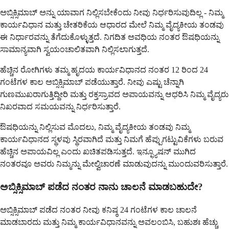
ಅಬ್ಸಿಕ್ಸಿಮಾಬ್ ಅನ್ನು ಯಾವಾಗ ನಿಲ್ಲಿಸಬೇಕೆಂದು ನೀವು ನಿರ್ಧರಿಸುವುದಿಲ್ಲ - ನಿಮ್ಮ
ಕಾರ್ಯವಿಧಾನ ಮತ್ತು ಚೇತರಿಕೆಯ ಆಧಾರದ ಮೇಲೆ ನಿಮ್ಮ ವೈದ್ಯಕೀಯ ತಂಡವು
ಈ ನಿರ್ಧಾರವನ್ನು ತೆಗೆದುಕೊಳ್ಳುತ್ತದೆ. ನಿಗದಿತ ಅವಧಿಯ ನಂತರ ಔಷಧಿಯನ್ನು
ಸಾಮಾನ್ಯವಾಗಿ ಸ್ವಯಂಚಾಲಿತವಾಗಿ ನಿಲ್ಲಿಸಲಾಗುತ್ತದೆ.
ಹೆಚ್ಚಿನ ರೋಗಿಗಳು ತಮ್ಮ ಹೃದಯ ಕಾರ್ಯವಿಧಾನದ ನಂತರ 12 ರಿಂದ 24
ಗಂಟೆಗಳ ಕಾಲ ಅಬ್ಸಿಕ್ಸಿಮಾಬ್ ಪಡೆಯುತ್ತಾರೆ. ನೀವು ಎಷ್ಟು ಚೆನ್ನಾಗಿ
ಗುಣಮುಖರಾಗುತ್ತಿದ್ದೀರಿ ಮತ್ತು ರಕ್ತಸ್ರಾವದ ಅಪಾಯವನ್ನು ಆಧರಿಸಿ ನಿಮ್ಮ ವೈದ್ಯರು
ನಿಖರವಾದ ಸಮಯವನ್ನು ನಿರ್ಧರಿಸುತ್ತಾರೆ.
ಔಷಧಿಯನ್ನು ನಿಲ್ಲಿಸುವ ಮೊದಲು, ನಿಮ್ಮ ವೈದ್ಯಕೀಯ ತಂಡವು ನಿಮ್ಮ
ಕಾರ್ಯವಿಧಾನದ ಸ್ಥಳವು ಸ್ಥಿರವಾಗಿದೆ ಮತ್ತು ನಿಮಗೆ ಹೆಪ್ಪುಗಟ್ಟುವಿಕೆಗಳು ಬರುವ
ಹೆಚ್ಚಿನ ಅಪಾಯವಿಲ್ಲ ಎಂದು ಖಚಿತಪಡಿಸುತ್ತದೆ. ಇನ್ಫ್ಯೂಷನ್ ಮುಗಿದ
ನಂತರವೂ ಅವರು ನಿಮ್ಮನ್ನು ಮೇಲ್ವಿಚಾರಣೆ ಮಾಡುವುದನ್ನು ಮುಂದುವರಿಸುತ್ತಾರೆ.
ಅಬ್ಸಿಕ್ಸಿಮಾಬ್ ಪಡೆದ ನಂತರ ನಾನು ಚಾಲನೆ ಮಾಡಬಹುದೇ?
ಅಬ್ಸಿಕ್ಸಿಮಾಬ್ ಪಡೆದ ನಂತರ ನೀವು ಕನಿಷ್ಠ 24 ಗಂಟೆಗಳ ಕಾಲ ಚಾಲನೆ
ಮಾಡಬಾರದು ಮತ್ತು ನಿಮ್ಮ ಕಾರ್ಯವಿಧಾನವನ್ನು ಅವಲಂಬಿಸಿ, ಬಹುಶಃ ಹೆಚ್ಚು