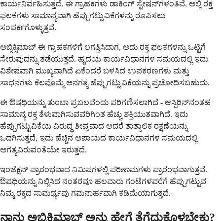
ಕಾರ್ಯನಿರ್ವಹಿಸುತ್ತದೆ. ಈ ಗ್ರಾಹಕಗಳು ಡಾಕಿಂಗ್ ಸ್ಟೇಷನ್‌ಗಳಂತಿವೆ, ಅಲ್ಲಿ ರಕ್ತ
ಫಲಕಗಳು ಸಾಮಾನ್ಯವಾಗಿ ಹೆಪ್ಪುಗಟ್ಟುವಿಕೆಗಳನ್ನು ರೂಪಿಸಲು
ಸಂಪರ್ಕಗೊಳ್ಳುತ್ತವೆ.
ಅಬ್ಸಿಕ್ಸಿಮಾಬ್ ಈ ಗ್ರಾಹಕಗಳಿಗೆ ಲಗತ್ತಿಸಿದಾಗ, ಅದು ರಕ್ತ ಫಲಕಗಳನ್ನು ಒಟ್ಟಿಗೆ
ಸೇರುವುದನ್ನು ತಡೆಯುತ್ತದೆ. ಹೃದಯ ಕಾರ್ಯವಿಧಾನಗಳ ಸಮಯದಲ್ಲಿ ಇದು
ವಿಶೇಷವಾಗಿ ಮುಖ್ಯವಾಗಿದೆ ಏಕೆಂದರೆ ಬಳಸಿದ ಉಪಕರಣಗಳು ಮತ್ತು
ಸಾಧನಗಳು ಕೆಲವೊಮ್ಮೆ ಅನಗತ್ಯ ಹೆಪ್ಪುಗಟ್ಟುವಿಕೆಯನ್ನು ಪ್ರಚೋದಿಸಬಹುದು.
ಈ ಔಷಧಿಯನ್ನು ತುಂಬಾ ಪ್ರಬಲವೆಂದು ಪರಿಗಣಿಸಲಾಗಿದೆ - ಆಸ್ಪಿರಿನ್‌ನಂತಹ
ಸಾಮಾನ್ಯ ರಕ್ತ ತೆಳುವಾಗಿಸುವವರಿಗಿಂತ ಹೆಚ್ಚು ಶಕ್ತಿಯುತವಾಗಿದೆ. ಇದು
ಹೆಪ್ಪುಗಟ್ಟುವಿಕೆಯ ವಿರುದ್ಧ ತೀವ್ರವಾದ ಆದರೆ ತಾತ್ಕಾಲಿಕ ರಕ್ಷಣೆಯನ್ನು
ಒದಗಿಸುತ್ತದೆ, ಇದು ಹೆಚ್ಚಿನ ಅಪಾಯದ ಕಾರ್ಯವಿಧಾನಗಳ ಸಮಯದಲ್ಲಿ
ಅಗತ್ಯವಿರುವಂತೆಯೇ ಇರುತ್ತದೆ.
ಇಂಜೆಕ್ಷನ್ ಪ್ರಾರಂಭವಾದ ನಿಮಿಷಗಳಲ್ಲಿ ಪರಿಣಾಮಗಳು ಪ್ರಾರಂಭವಾಗುತ್ತವೆ.
ಔಷಧಿಯನ್ನು ನಿಲ್ಲಿಸಿದ ನಂತರವೂ ಹಲವಾರು ಗಂಟೆಗಳವರೆಗೆ ಹೆಪ್ಪುಗಟ್ಟುವ
ನಿಮ್ಮ ರಕ್ತದ ಸಾಮರ್ಥ್ಯವು ಗಮನಾರ್ಹವಾಗಿ ಕಡಿಮೆಯಾಗುತ್ತದೆ.
ನಾನು ಅಬ್ಸಿಕ್ಸಿಮಾಬ್ ಅನ್ನು ಹೇಗೆ ತೆಗೆದುಕೊಳ್ಳಬೇಕು?