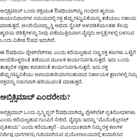
ಅಬ್ಸಿಕ್ಸಿಮಾಬ್ ಒಂದು ಶಕ್ತಿಯುತ ಔಷಧಿಯಾಗಿದ್ದು, ಗಂಭೀರ ಹೃದಯ
ಕಾರ್ಯವಿಧಾನಗಳ ಸಮಯದಲ್ಲಿ ರಕ್ತ ಹೆಪ್ಪುಗಟ್ಟುವಿಕೆಯನ್ನು ತಡೆಯಲು ಸಹಾಯ
ಮಾಡುತ್ತದೆ. ಆಂಜಿಯೋಪ್ಲ್ಯಾಸ್ಟಿ ಅಥವಾ ಸ್ಟೆಂಟ್ ಅಳವಡಿಕೆಯಂತಹ ಕೆಲವು
ಹೃದಯ ಚಿಕಿತ್ಸೆಗಳನ್ನು ನೀವು ಪಡೆಯುತ್ತಿರುವಾಗ ವೈದ್ಯರು ಆಸ್ಪತ್ರೆಗಳಲ್ಲಿ ಬಳಸುವ
ಒಂದು ವಿಶೇಷ ಔಷಧ ಇದಾಗಿದೆ.
ಈ ಔಷಧಿಯು ಪ್ಲೇಟ್‌ಲೆಟ್‌ಗಳು ಎಂದು ಕರೆಯಲ್ಪಡುವ ಸಣ್ಣ ರಕ್ತ ಕಣಗಳು ಒಟ್ಟಿಗೆ
ಅಂಟಿಕೊಳ್ಳದಂತೆ ತಡೆಯುವ ಮೂಲಕ ಕಾರ್ಯನಿರ್ವಹಿಸುತ್ತದೆ. ಇದು ಒಂದು
ತಾತ್ಕಾಲಿಕ ರಕ್ಷಣಾ ಕವಚದಂತೆ ಕಾರ್ಯನಿರ್ವಹಿಸುತ್ತದೆ, ಇದು ರಕ್ತ
ಹೆಪ್ಪುಗಟ್ಟುವಿಕೆಯು ಅಪಾಯಕಾರಿಯಾಗಬಹುದಾದ ನಿರ್ಣಾಯಕ ಕ್ಷಣಗಳಲ್ಲಿ ನಿಮ್ಮ
ರಕ್ತವನ್ನು ಸರಾಗವಾಗಿ ಹರಿಯುವಂತೆ ಮಾಡುತ್ತದೆ.
ಅಬ್ಸಿಕ್ಸಿಮಾಬ್ ಎಂದರೇನು?
ಅಬ್ಸಿಕ್ಸಿಮಾಬ್ ಒಂದು ಪ್ರಿಸ್ಕ್ರಿಪ್ಷನ್ ಔಷಧಿಯಾಗಿದ್ದು, ಪ್ಲೇಟ್‌ಲೆಟ್ ಪ್ರತಿರೋಧಕಗಳು
ಎಂದು ಕರೆಯಲ್ಪಡುವ ಗುಂಪಿಗೆ ಸೇರಿದೆ. ವೈದ್ಯರು ಇದನ್ನು “ಮೊನೊಕ್ಲೋನಲ್
ಪ್ರತಿಕಾಯ” ಎಂದು ಕರೆಯುತ್ತಾರೆ - ಮೂಲಭೂತವಾಗಿ ನಿಮ್ಮ ರಕ್ತ ಕಣಗಳ
ನಿರ್ದಿಷ್ಟ ಭಾಗಗಳನ್ನು ಗುರಿಯಾಗಿಸುವ ಪ್ರಯೋಗಾಲಯದಲ್ಲಿ ತಯಾರಿಸಿದ