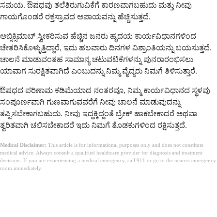
ಸಮಯ. ಔಷಧವು ತಲೆತಿರುಗುವಿಕೆಗೆ ಕಾರಣವಾಗಬಹುದು ಮತ್ತು ನೀವು
ಗಾಯಗೊಂಡರೆ ರಕ್ತಸ್ರಾವದ ಅಪಾಯವನ್ನು ಹೆಚ್ಚಿಸುತ್ತದೆ.
ಅಬ್ಸಿಕ್ಸಿಮಾಬ್ ಸ್ವೀಕರಿಸುವ ಹೆಚ್ಚಿನ ಜನರು ಹೃದಯ ಕಾರ್ಯವಿಧಾನಗಳಿಂದ
ಚೇತರಿಸಿಕೊಳ್ಳುತ್ತಿದ್ದಾರೆ, ಇದು ಹಲವಾರು ದಿನಗಳ ವಿಶ್ರಾಂತಿಯನ್ನು ಬಯಸುತ್ತದೆ.
ಚಾಲನೆ ಮಾಡುವಂತಹ ಸಾಮಾನ್ಯ ಚಟುವಟಿಕೆಗಳನ್ನು ಪುನರಾರಂಭಿಸಲು
ಯಾವಾಗ ಸುರಕ್ಷಿತವಾಗಿದೆ ಎಂಬುದನ್ನು ನಿಮ್ಮ ವೈದ್ಯರು ನಿಮಗೆ ತಿಳಿಸುತ್ತಾರೆ.
ಔಷಧದ ಪರಿಣಾಮ ಕಡಿಮೆಯಾದ ನಂತರವೂ, ನಿಮ್ಮ ಕಾರ್ಯವಿಧಾನದ ಸ್ಥಳವು
ಸಂಪೂರ್ಣವಾಗಿ ಗುಣವಾಗುವವರೆಗೆ ನೀವು ಚಾಲನೆ ಮಾಡುವುದನ್ನು
ತಪ್ಪಿಸಬೇಕಾಗಬಹುದು. ನೀವು ಇದ್ದಕ್ಕಿದ್ದಂತೆ ಬ್ರೇಕ್ ಹಾಕಬೇಕಾದರೆ ಅಥವಾ
ತ್ವರಿತವಾಗಿ ಚಲಿಸಬೇಕಾದರೆ ಇದು ನಿಮಗೆ ತೊಡಕುಗಳಿಂದ ರಕ್ಷಿಸುತ್ತದೆ.
Medical Disclaimer:
This article is for informational purposes only and does not constitute
medical advice. Always consult a qualified healthcare provider for diagnosis and treatment
decisions. If you are experiencing a medical emergency, call 911 or go to the nearest emergency
room immediately.