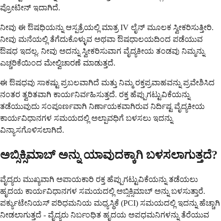
ಪ್ರೋಟೀನ್ ಇದಾಗಿದೆ.
ನೀವು ಈ ಔಷಧಿಯನ್ನು ಆಸ್ಪತ್ರೆಯಲ್ಲಿ ಮಾತ್ರ IV ಲೈನ್ ಮೂಲಕ ಸ್ವೀಕರಿಸುತ್ತೀರಿ.
ನೀವು ಮನೆಯಲ್ಲಿ ತೆಗೆದುಕೊಳ್ಳುವ ಅಥವಾ ಔಷಧಾಲಯದಿಂದ ಪಡೆಯುವ
ಔಷಧ ಇದಲ್ಲ. ನೀವು ಅದನ್ನು ಸ್ವೀಕರಿಸುವಾಗ ವೈದ್ಯಕೀಯ ತಂಡವು ನಿಮ್ಮನ್ನು
ಎಚ್ಚರಿಕೆಯಿಂದ ಮೇಲ್ವಿಚಾರಣೆ ಮಾಡುತ್ತದೆ.
ಈ ಔಷಧವು ಸಾಕಷ್ಟು ಪ್ರಬಲವಾಗಿದೆ ಮತ್ತು ನಿಮ್ಮ ರಕ್ತಪ್ರವಾಹವನ್ನು ಪ್ರವೇಶಿಸಿದ
ನಂತರ ತ್ವರಿತವಾಗಿ ಕಾರ್ಯನಿರ್ವಹಿಸುತ್ತದೆ. ರಕ್ತ ಹೆಪ್ಪುಗಟ್ಟುವಿಕೆಯನ್ನು
ತಡೆಯುವುದು ಸಂಪೂರ್ಣವಾಗಿ ನಿರ್ಣಾಯಕವಾಗಿರುವ ನಿರ್ದಿಷ್ಟ ವೈದ್ಯಕೀಯ
ಕಾರ್ಯವಿಧಾನಗಳ ಸಮಯದಲ್ಲಿ ಅಲ್ಪಾವಧಿಗೆ ಬಳಸಲು ಇದನ್ನು
ವಿನ್ಯಾಸಗೊಳಿಸಲಾಗಿದೆ.
ಅಬ್ಸಿಕ್ಸಿಮಾಬ್ ಅನ್ನು ಯಾವುದಕ್ಕಾಗಿ ಬಳಸಲಾಗುತ್ತದೆ?
ವೈದ್ಯರು ಮುಖ್ಯವಾಗಿ ಅಪಾಯಕಾರಿ ರಕ್ತ ಹೆಪ್ಪುಗಟ್ಟುವಿಕೆಯನ್ನು ತಡೆಯಲು
ಹೃದಯ ಕಾರ್ಯವಿಧಾನಗಳ ಸಮಯದಲ್ಲಿ ಅಬ್ಸಿಕ್ಸಿಮಾಬ್ ಅನ್ನು ಬಳಸುತ್ತಾರೆ.
ಪರ್ಕ್ಯುಟೇನಿಯಸ್ ಪರಿಧಮನಿಯ ಮಧ್ಯಸ್ಥಿಕೆ (PCI) ಸಮಯದಲ್ಲಿ ಇದನ್ನು ಹೆಚ್ಚಾಗಿ
ನೀಡಲಾಗುತ್ತದೆ - ವೈದ್ಯರು ನಿರ್ಬಂಧಿತ ಹೃದಯ ಅಪಧಮನಿಗಳನ್ನು ತೆರೆಯುವ