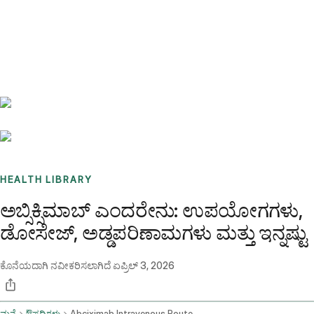
Benchmarks
Stories
FAQ
Sign up / Log in
HEALTH LIBRARY
ಅಬ್ಸಿಕ್ಸಿಮಾಬ್ ಎಂದರೇನು: ಉಪಯೋಗಗಳು,
ಡೋಸೇಜ್, ಅಡ್ಡಪರಿಣಾಮಗಳು ಮತ್ತು ಇನ್ನಷ್ಟು
ಕೊನೆಯದಾಗಿ ನವೀಕರಿಸಲಾಗಿದೆ
ಏಪ್ರಿಲ್ 3, 2026
ಮನೆ
ಔಷಧಿಗಳು
Abciximab Intravenous Route