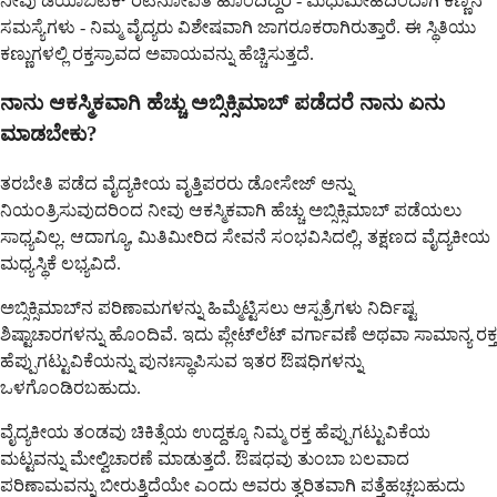
ನೀವು ಡಯಾಬಿಟಿಕ್ ರೆಟಿನೋಪತಿ ಹೊಂದಿದ್ದರೆ - ಮಧುಮೇಹದಿಂದಾಗಿ ಕಣ್ಣಿನ
ಸಮಸ್ಯೆಗಳು - ನಿಮ್ಮ ವೈದ್ಯರು ವಿಶೇಷವಾಗಿ ಜಾಗರೂಕರಾಗಿರುತ್ತಾರೆ. ಈ ಸ್ಥಿತಿಯು
ಕಣ್ಣುಗಳಲ್ಲಿ ರಕ್ತಸ್ರಾವದ ಅಪಾಯವನ್ನು ಹೆಚ್ಚಿಸುತ್ತದೆ.
ನಾನು ಆಕಸ್ಮಿಕವಾಗಿ ಹೆಚ್ಚು ಅಬ್ಸಿಕ್ಸಿಮಾಬ್ ಪಡೆದರೆ ನಾನು ಏನು
ಮಾಡಬೇಕು?
ತರಬೇತಿ ಪಡೆದ ವೈದ್ಯಕೀಯ ವೃತ್ತಿಪರರು ಡೋಸೇಜ್ ಅನ್ನು
ನಿಯಂತ್ರಿಸುವುದರಿಂದ ನೀವು ಆಕಸ್ಮಿಕವಾಗಿ ಹೆಚ್ಚು ಅಬ್ಸಿಕ್ಸಿಮಾಬ್ ಪಡೆಯಲು
ಸಾಧ್ಯವಿಲ್ಲ. ಆದಾಗ್ಯೂ, ಮಿತಿಮೀರಿದ ಸೇವನೆ ಸಂಭವಿಸಿದಲ್ಲಿ, ತಕ್ಷಣದ ವೈದ್ಯಕೀಯ
ಮಧ್ಯಸ್ಥಿಕೆ ಲಭ್ಯವಿದೆ.
ಅಬ್ಸಿಕ್ಸಿಮಾಬ್‌ನ ಪರಿಣಾಮಗಳನ್ನು ಹಿಮ್ಮೆಟ್ಟಿಸಲು ಆಸ್ಪತ್ರೆಗಳು ನಿರ್ದಿಷ್ಟ
ಶಿಷ್ಟಾಚಾರಗಳನ್ನು ಹೊಂದಿವೆ. ಇದು ಪ್ಲೇಟ್‌ಲೆಟ್ ವರ್ಗಾವಣೆ ಅಥವಾ ಸಾಮಾನ್ಯ ರಕ್ತ
ಹೆಪ್ಪುಗಟ್ಟುವಿಕೆಯನ್ನು ಪುನಃಸ್ಥಾಪಿಸುವ ಇತರ ಔಷಧಿಗಳನ್ನು
ಒಳಗೊಂಡಿರಬಹುದು.
ವೈದ್ಯಕೀಯ ತಂಡವು ಚಿಕಿತ್ಸೆಯ ಉದ್ದಕ್ಕೂ ನಿಮ್ಮ ರಕ್ತ ಹೆಪ್ಪುಗಟ್ಟುವಿಕೆಯ
ಮಟ್ಟವನ್ನು ಮೇಲ್ವಿಚಾರಣೆ ಮಾಡುತ್ತದೆ. ಔಷಧವು ತುಂಬಾ ಬಲವಾದ
ಪರಿಣಾಮವನ್ನು ಬೀರುತ್ತಿದೆಯೇ ಎಂದು ಅವರು ತ್ವರಿತವಾಗಿ ಪತ್ತೆಹಚ್ಚಬಹುದು