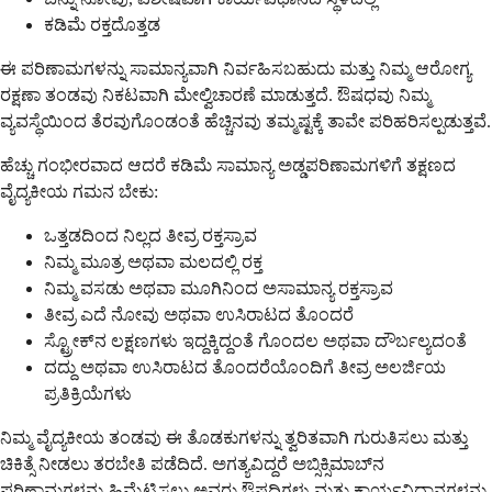
ಕಡಿಮೆ ರಕ್ತದೊತ್ತಡ
ಈ ಪರಿಣಾಮಗಳನ್ನು ಸಾಮಾನ್ಯವಾಗಿ ನಿರ್ವಹಿಸಬಹುದು ಮತ್ತು ನಿಮ್ಮ ಆರೋಗ್ಯ
ರಕ್ಷಣಾ ತಂಡವು ನಿಕಟವಾಗಿ ಮೇಲ್ವಿಚಾರಣೆ ಮಾಡುತ್ತದೆ. ಔಷಧವು ನಿಮ್ಮ
ವ್ಯವಸ್ಥೆಯಿಂದ ತೆರವುಗೊಂಡಂತೆ ಹೆಚ್ಚಿನವು ತಮ್ಮಷ್ಟಕ್ಕೆ ತಾವೇ ಪರಿಹರಿಸಲ್ಪಡುತ್ತವೆ.
ಹೆಚ್ಚು ಗಂಭೀರವಾದ ಆದರೆ ಕಡಿಮೆ ಸಾಮಾನ್ಯ ಅಡ್ಡಪರಿಣಾಮಗಳಿಗೆ ತಕ್ಷಣದ
ವೈದ್ಯಕೀಯ ಗಮನ ಬೇಕು:
ಒತ್ತಡದಿಂದ ನಿಲ್ಲದ ತೀವ್ರ ರಕ್ತಸ್ರಾವ
ನಿಮ್ಮ ಮೂತ್ರ ಅಥವಾ ಮಲದಲ್ಲಿ ರಕ್ತ
ನಿಮ್ಮ ವಸಡು ಅಥವಾ ಮೂಗಿನಿಂದ ಅಸಾಮಾನ್ಯ ರಕ್ತಸ್ರಾವ
ತೀವ್ರ ಎದೆ ನೋವು ಅಥವಾ ಉಸಿರಾಟದ ತೊಂದರೆ
ಸ್ಟ್ರೋಕ್‌ನ ಲಕ್ಷಣಗಳು ಇದ್ದಕ್ಕಿದ್ದಂತೆ ಗೊಂದಲ ಅಥವಾ ದೌರ್ಬಲ್ಯದಂತೆ
ದದ್ದು ಅಥವಾ ಉಸಿರಾಟದ ತೊಂದರೆಯೊಂದಿಗೆ ತೀವ್ರ ಅಲರ್ಜಿಯ
ಪ್ರತಿಕ್ರಿಯೆಗಳು
ನಿಮ್ಮ ವೈದ್ಯಕೀಯ ತಂಡವು ಈ ತೊಡಕುಗಳನ್ನು ತ್ವರಿತವಾಗಿ ಗುರುತಿಸಲು ಮತ್ತು
ಚಿಕಿತ್ಸೆ ನೀಡಲು ತರಬೇತಿ ಪಡೆದಿದೆ. ಅಗತ್ಯವಿದ್ದರೆ ಅಬ್ಸಿಕ್ಸಿಮಾಬ್‌ನ
ಪರಿಣಾಮಗಳನ್ನು ಹಿಮ್ಮೆಟ್ಟಿಸಲು ಅವರು ಔಷಧಿಗಳು ಮತ್ತು ಕಾರ್ಯವಿಧಾನಗಳನ್ನು