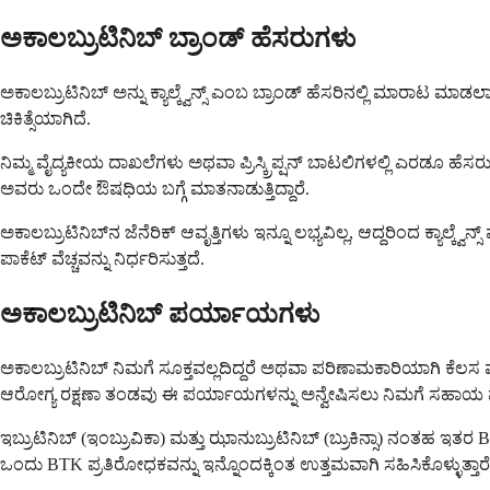
ಅಕಾಲಬ್ರುಟಿನಿಬ್ ಬ್ರಾಂಡ್ ಹೆಸರುಗಳು
ಅಕಾಲಬ್ರುಟಿನಿಬ್ ಅನ್ನು ಕ್ಯಾಲ್ಕ್ವೆನ್ಸ್ ಎಂಬ ಬ್ರಾಂಡ್ ಹೆಸರಿನಲ್ಲಿ ಮಾರಾಟ ಮಾಡಲ
ಚಿಕಿತ್ಸೆಯಾಗಿದೆ.
ನಿಮ್ಮ ವೈದ್ಯಕೀಯ ದಾಖಲೆಗಳು ಅಥವಾ ಪ್ರಿಸ್ಕ್ರಿಪ್ಷನ್ ಬಾಟಲಿಗಳಲ್ಲಿ ಎರಡೂ ಹೆಸರ
ಅವರು ಒಂದೇ ಔಷಧಿಯ ಬಗ್ಗೆ ಮಾತನಾಡುತ್ತಿದ್ದಾರೆ.
ಅಕಾಲಬ್ರುಟಿನಿಬ್‌ನ ಜೆನೆರಿಕ್ ಆವೃತ್ತಿಗಳು ಇನ್ನೂ ಲಭ್ಯವಿಲ್ಲ, ಆದ್ದರಿಂದ ಕ್ಯಾ
ಪಾಕೆಟ್ ವೆಚ್ಚವನ್ನು ನಿರ್ಧರಿಸುತ್ತದೆ.
ಅಕಾಲಬ್ರುಟಿನಿಬ್ ಪರ್ಯಾಯಗಳು
ಅಕಾಲಬ್ರುಟಿನಿಬ್ ನಿಮಗೆ ಸೂಕ್ತವಲ್ಲದಿದ್ದರೆ ಅಥವಾ ಪರಿಣಾಮಕಾರಿಯಾಗಿ ಕೆಲಸ ಮಾಡುವುದನ್
ಆರೋಗ್ಯ ರಕ್ಷಣಾ ತಂಡವು ಈ ಪರ್ಯಾಯಗಳನ್ನು ಅನ್ವೇಷಿಸಲು ನಿಮಗೆ ಸಹಾಯ ಮ
ಇಬ್ರುಟಿನಿಬ್ (ಇಂಬ್ರುವಿಕಾ) ಮತ್ತು ಝಾನುಬ್ರುಟಿನಿಬ್ (ಬ್ರುಕಿನ್ಸಾ) ನಂತಹ 
ಒಂದು BTK ಪ್ರತಿರೋಧಕವನ್ನು ಇನ್ನೊಂದಕ್ಕಿಂತ ಉತ್ತಮವಾಗಿ ಸಹಿಸಿಕೊಳ್ಳುತ್