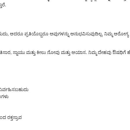
ರೆ.
, ಆದರೂ ಪ್ರತಿಯೊಬ್ಬರೂ ಅವುಗಳನ್ನು ಅನುಭವಿಸುವುದಿಲ್ಲ. ನಿಮ್ಮ ಆರೋಗ್ಯ ರಕ
 ಸ್ನಾಯು ಮತ್ತು ಕೀಲು ನೋವು ಮತ್ತು ಆಯಾಸ. ನಿಮ್ಮ ದೇಹವು ಔಷಧಿಗೆ ಹೊಂದಿಕೊ
ನಿರ್ವಹಿಸಬಹುದು
ಣಗಳು
 ರಕ್ತಸ್ರಾವ