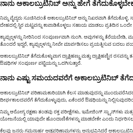
ನಾನು ಅಕಾಲಬ್ರುಟಿನಿಬ್ ಅನ್ನು ಹೇಗೆ ತೆಗೆದುಕೊಳ್ಳಬೇ
ನಿಮ್ಮ ವೈದ್ಯರು ಸೂಚಿಸಿದಂತೆ ಅಕಾಲಬ್ರುಟಿನಿಬ್ ಅನ್ನು ನಿಖರವಾಗಿ ತೆಗೆದುಕೊಳ್
ದೇಹದಲ್ಲಿ ಸ್ಥಿರ ಮಟ್ಟವನ್ನು ಕಾಪಾಡಿಕೊಳ್ಳಲು ಸಹಾಯ ಮಾಡಲು ಪ್ರತಿದಿನ ಒಂದೇ ಸ
ಕ್ಯಾಪ್ಸುಲ್ಗಳನ್ನು ನೀರಿನಿಂದ ಸಂಪೂರ್ಣವಾಗಿ ನುಂಗಿ. ಅವುಗಳನ್ನು ತೆರೆಯಬೇಡಿ
ತೊಂದರೆ ಇದ್ದರೆ, ಕ್ಯಾಪ್ಸುಲ್ಗಳನ್ನು ನೀವೇ ಮಾರ್ಪಡಿಸಲು ಪ್ರಯತ್ನಿಸುವ ಬದಲು
ಅಕಾಲಬ್ರುಟಿನಿಬ್ ತೆಗೆದುಕೊಳ್ಳುವಾಗ ದ್ರಾಕ್ಷಿಹಣ್ಣು ಮತ್ತು ದ್ರಾಕ್ಷಿಹಣ್ಣಿನ ರಸವ
ಔಷಧಿಗಳ ಸಂಪೂರ್ಣ ಪಟ್ಟಿಯನ್ನು ಒದಗಿಸುತ್ತಾರೆ.
ನಾನು ಎಷ್ಟು ಸಮಯದವರೆಗೆ ಅಕಾಲಬ್ರುಟಿನಿಬ್ ತೆಗೆದ
ಅಕಾಲಬ್ರುಟಿನಿಬ್ ಪರಿಣಾಮಕಾರಿಯಾಗಿ ಕೆಲಸ ಮಾಡುವುದನ್ನು ಮುಂದುವರೆಸಿದರೆ ಮತ್ತು
ದೀರ್ಘಕಾಲದವರೆಗೆ ತೆಗೆದುಕೊಳ್ಳುವುದು, ಏಕೆಂದರೆ ಔಷಧಿಯನ್ನು ನಿಲ್ಲಿಸುವುದರಿಂ
ನಿಮ್ಮ ಆರೋಗ್ಯ ರಕ್ಷಣಾ ತಂಡವು ರಕ್ತ ಪರೀಕ್ಷೆಗಳು, ಇಮೇಜಿಂಗ್ ಸ್ಕ್ಯಾನ್‌ಗಳು ಮತ್ತು
ಯೋಜನೆಯಲ್ಲಿ ಯಾವುದೇ ಹೊಂದಾಣಿಕೆಗಳನ್ನು ಮಾಡಬೇಕೇ ಎಂದು ನಿರ್ಧರಿಸಲ
ಕೆಲವು ಜನರು ಗಮನಾರ್ಹ ಅಡ್ಡಪರಿಣಾಮಗಳನ್ನು ಅನುಭವಿಸಿದರೆ ಅಕಾಲಬ್ರುಟಿನಿಬ್‌