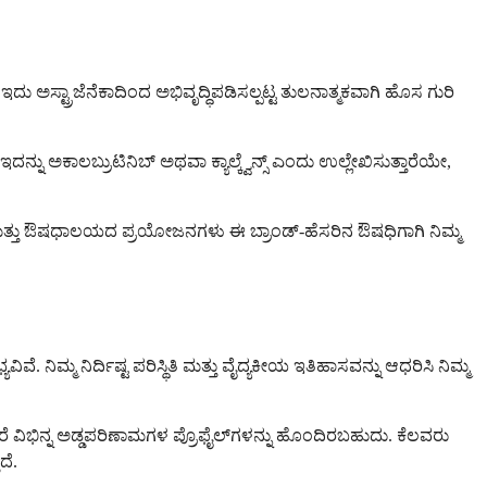
 ಇದು ಅಸ್ಟ್ರಾಜೆನೆಕಾದಿಂದ ಅಭಿವೃದ್ಧಿಪಡಿಸಲ್ಪಟ್ಟ ತುಲನಾತ್ಮಕವಾಗಿ ಹೊಸ ಗುರಿ
್ನು ಅಕಾಲಬ್ರುಟಿನಿಬ್ ಅಥವಾ ಕ್ಯಾಲ್ಕ್ವೆನ್ಸ್ ಎಂದು ಉಲ್ಲೇಖಿಸುತ್ತಾರೆಯೇ,
ವ್ಯಾಪ್ತಿ ಮತ್ತು ಔಷಧಾಲಯದ ಪ್ರಯೋಜನಗಳು ಈ ಬ್ರಾಂಡ್-ಹೆಸರಿನ ಔಷಧಿಗಾಗಿ ನಿಮ್ಮ
ಿವೆ. ನಿಮ್ಮ ನಿರ್ದಿಷ್ಟ ಪರಿಸ್ಥಿತಿ ಮತ್ತು ವೈದ್ಯಕೀಯ ಇತಿಹಾಸವನ್ನು ಆಧರಿಸಿ ನಿಮ್ಮ
ದರೆ ವಿಭಿನ್ನ ಅಡ್ಡಪರಿಣಾಮಗಳ ಪ್ರೊಫೈಲ್‌ಗಳನ್ನು ಹೊಂದಿರಬಹುದು. ಕೆಲವರು
ದೆ.