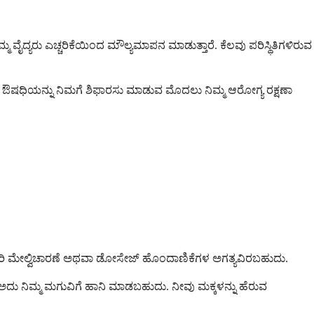
 ವೈದ್ಯರು ಎಚ್ಚರಿಕೆಯಿಂದ ಮೌಲ್ಯಮಾಪನ ಮಾಡುತ್ತಾರೆ. ಕೆಲವು ಪರಿಸ್ಥಿತಿಗಳಿರುವ
ಈ ಔಷಧಿಯನ್ನು ನಿಮಗೆ ಶಿಫಾರಸು ಮಾಡುವ ಮೊದಲು ನಿಮ್ಮ ಆರೋಗ್ಯ ರಕ್ಷಣಾ
ೆಚ್ಚುವರಿ ಮೇಲ್ವಿಚಾರಣೆ ಅಥವಾ ಡೋಸೇಜ್ ಹೊಂದಾಣಿಕೆಗಳ ಅಗತ್ಯವಿರಬಹುದು.
ರೆ ಅದು ನಿಮ್ಮ ಮಗುವಿಗೆ ಹಾನಿ ಮಾಡಬಹುದು. ನೀವು ಮಕ್ಕಳನ್ನು ಹೆರುವ