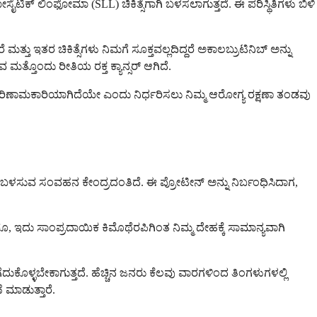
ಫೋಸೈಟಿಕ್ ಲಿಂಫೋಮಾ (SLL) ಚಿಕಿತ್ಸೆಗಾಗಿ ಬಳಸಲಾಗುತ್ತದೆ. ಈ ಪರಿಸ್ಥಿತಿಗಳು ಬಿಳಿ
ು ಇತರ ಚಿಕಿತ್ಸೆಗಳು ನಿಮಗೆ ಸೂಕ್ತವಲ್ಲದಿದ್ದರೆ ಅಕಾಲಬ್ರುಟಿನಿಬ್ ಅನ್ನು
್ತೊಂದು ರೀತಿಯ ರಕ್ತ ಕ್ಯಾನ್ಸರ್ ಆಗಿದೆ.
ತಿಗೆ ಪರಿಣಾಮಕಾರಿಯಾಗಿದೆಯೇ ಎಂದು ನಿರ್ಧರಿಸಲು ನಿಮ್ಮ ಆರೋಗ್ಯ ರಕ್ಷಣಾ ತಂಡವು
ಲು ಬಳಸುವ ಸಂವಹನ ಕೇಂದ್ರದಂತಿದೆ. ಈ ಪ್ರೋಟೀನ್ ಅನ್ನು ನಿರ್ಬಂಧಿಸಿದಾಗ,
್ದರೂ, ಇದು ಸಾಂಪ್ರದಾಯಿಕ ಕಿಮೊಥೆರಪಿಗಿಂತ ನಿಮ್ಮ ದೇಹಕ್ಕೆ ಸಾಮಾನ್ಯವಾಗಿ
ೆದುಕೊಳ್ಳಬೇಕಾಗುತ್ತದೆ. ಹೆಚ್ಚಿನ ಜನರು ಕೆಲವು ವಾರಗಳಿಂದ ತಿಂಗಳುಗಳಲ್ಲಿ
 ಮಾಡುತ್ತಾರೆ.