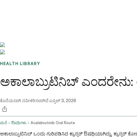
Benchmarks
Stories
FAQ
Sign up / Log in
HEALTH LIBRARY
ಅಕಾಲಾಬ್ರುಟಿನಿಬ್ ಎಂದರೇನು
ಕೊನೆಯದಾಗಿ ನವೀಕರಿಸಲಾಗಿದೆ
ಏಪ್ರಿಲ್ 3, 2026
ಮನೆ
ಔಷಧಿಗಳು
Acalabrutinib Oral Route
ಅಕಾಲಾಬ್ರುಟಿನಿಬ್ ಒಂದು ಗುರಿಪಡಿಸಿದ ಕ್ಯಾನ್ಸರ್ ಔಷಧಿಯಾಗಿದ್ದು, ಕ್ಯಾನ್ಸರ್ 