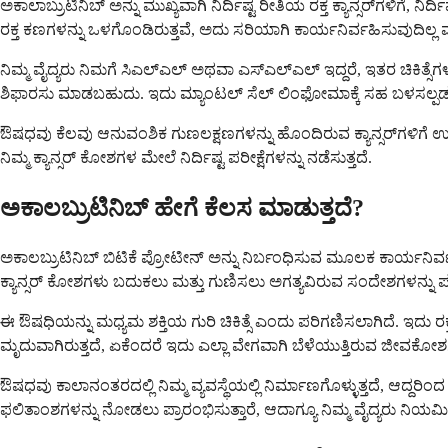
ಅಕಾಲಾಬ್ರುಟಿನಿಬ್ ಅನ್ನು ಮುಖ್ಯವಾಗಿ ನಿರ್ದಿಷ್ಟ ರೀತಿಯ ರಕ್ತ ಕ್ಯಾನ್ಸರ್‌ಗಳಿಗೆ
ರಕ್ತ ಕಣಗಳನ್ನು ಒಳಗೊಂಡಿರುತ್ತವೆ, ಅದು ಸರಿಯಾಗಿ ಕಾರ್ಯನಿರ್ವಹಿಸುವುದಿಲ್
ನಿಮ್ಮ ವೈದ್ಯರು ನಿಮಗೆ ಸಿಎಲ್‌ಎಲ್ ಅಥವಾ ಎಸ್‌ಎಲ್‌ಎಲ್ ಇದ್ದರೆ, ಇತರ ಚಿಕಿತ್
ಶಿಫಾರಸು ಮಾಡಬಹುದು. ಇದು ಮ್ಯಾಂಟಲ್ ಸೆಲ್ ಲಿಂಫೋಮಾಕ್ಕೆ ಸಹ ಬಳಸಲ್ಪಡುತ್ತ
ಔಷಧವು ಕೆಲವು ಆನುವಂಶಿಕ ಗುಣಲಕ್ಷಣಗಳನ್ನು ಹೊಂದಿರುವ ಕ್ಯಾನ್ಸರ್‌ಗಳಿಗೆ ಉತ್ತ
ನಿಮ್ಮ ಕ್ಯಾನ್ಸರ್ ಕೋಶಗಳ ಮೇಲೆ ನಿರ್ದಿಷ್ಟ ಪರೀಕ್ಷೆಗಳನ್ನು ನಡೆಸುತ್ತದೆ.
ಅಕಾಲಬ್ರುಟಿನಿಬ್ ಹೇಗೆ ಕೆಲಸ ಮಾಡುತ್ತದೆ?
ಅಕಾಲಬ್ರುಟಿನಿಬ್ ಬಿಟಿಕೆ ಪ್ರೋಟೀನ್ ಅನ್ನು ನಿರ್ಬಂಧಿಸುವ ಮೂಲಕ ಕಾರ್ಯನಿರ್
ಕ್ಯಾನ್ಸರ್ ಕೋಶಗಳು ಬದುಕಲು ಮತ್ತು ಗುಣಿಸಲು ಅಗತ್ಯವಿರುವ ಸಂದೇಶಗಳನ್ನು ಪ
ಈ ಔಷಧಿಯನ್ನು ಮಧ್ಯಮ ಶಕ್ತಿಯ ಗುರಿ ಚಿಕಿತ್ಸೆ ಎಂದು ಪರಿಗಣಿಸಲಾಗಿದೆ. ಇದು ರಕ್ತ
ಮೃದುವಾಗಿರುತ್ತದೆ, ಏಕೆಂದರೆ ಇದು ಎಲ್ಲಾ ವೇಗವಾಗಿ ಬೆಳೆಯುತ್ತಿರುವ ಜೀವಕೋಶಗಳಿಗ
ಔಷಧವು ಕಾಲಾನಂತರದಲ್ಲಿ ನಿಮ್ಮ ವ್ಯವಸ್ಥೆಯಲ್ಲಿ ನಿರ್ಮಾಣಗೊಳ್ಳುತ್ತದೆ, ಆದ್ದರಿ
ಫಲಿತಾಂಶಗಳನ್ನು ನೋಡಲು ಪ್ರಾರಂಭಿಸುತ್ತಾರೆ, ಆದಾಗ್ಯೂ ನಿಮ್ಮ ವೈದ್ಯರು ನಿಯಮಿತ