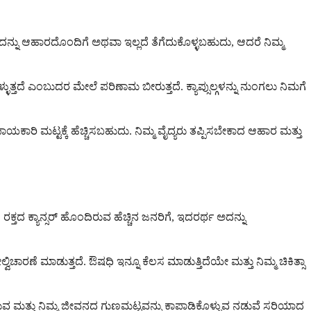
 ಇದನ್ನು ಆಹಾರದೊಂದಿಗೆ ಅಥವಾ ಇಲ್ಲದೆ ತೆಗೆದುಕೊಳ್ಳಬಹುದು, ಆದರೆ ನಿಮ್ಮ
್ತದೆ ಎಂಬುದರ ಮೇಲೆ ಪರಿಣಾಮ ಬೀರುತ್ತದೆ. ಕ್ಯಾಪ್ಸುಲ್ಗಳನ್ನು ನುಂಗಲು ನಿಮಗೆ
ಅಪಾಯಕಾರಿ ಮಟ್ಟಕ್ಕೆ ಹೆಚ್ಚಿಸಬಹುದು. ನಿಮ್ಮ ವೈದ್ಯರು ತಪ್ಪಿಸಬೇಕಾದ ಆಹಾರ ಮತ್ತು
ಕ್ತದ ಕ್ಯಾನ್ಸರ್ ಹೊಂದಿರುವ ಹೆಚ್ಚಿನ ಜನರಿಗೆ, ಇದರರ್ಥ ಅದನ್ನು
್ವಿಚಾರಣೆ ಮಾಡುತ್ತದೆ. ಔಷಧಿ ಇನ್ನೂ ಕೆಲಸ ಮಾಡುತ್ತಿದೆಯೇ ಮತ್ತು ನಿಮ್ಮ ಚಿಕಿತ್ಸಾ
ಿಸುವ ಮತ್ತು ನಿಮ್ಮ ಜೀವನದ ಗುಣಮಟ್ಟವನ್ನು ಕಾಪಾಡಿಕೊಳ್ಳುವ ನಡುವೆ ಸರಿಯಾದ