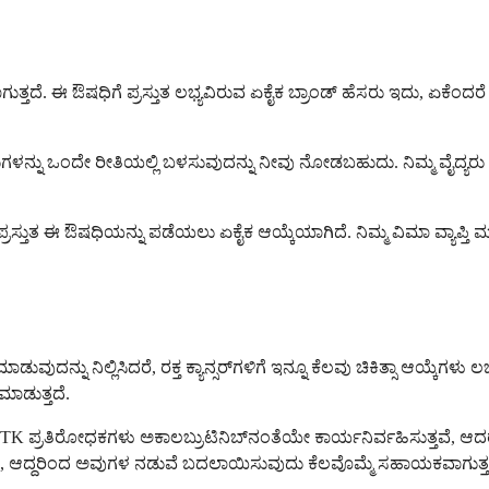
ಾಗುತ್ತದೆ. ಈ ಔಷಧಿಗೆ ಪ್ರಸ್ತುತ ಲಭ್ಯವಿರುವ ಏಕೈಕ ಬ್ರಾಂಡ್ ಹೆಸರು ಇದು, ಏಕೆಂದರೆ
ುಗಳನ್ನು ಒಂದೇ ರೀತಿಯಲ್ಲಿ ಬಳಸುವುದನ್ನು ನೀವು ನೋಡಬಹುದು. ನಿಮ್ಮ ವೈದ್ಯರು ಇದನ
ಲ್ಕ್ವೆನ್ಸ್ ಪ್ರಸ್ತುತ ಈ ಔಷಧಿಯನ್ನು ಪಡೆಯಲು ಏಕೈಕ ಆಯ್ಕೆಯಾಗಿದೆ. ನಿಮ್ಮ ವಿಮಾ 
ನು ನಿಲ್ಲಿಸಿದರೆ, ರಕ್ತ ಕ್ಯಾನ್ಸರ್‌ಗಳಿಗೆ ಇನ್ನೂ ಕೆಲವು ಚಿಕಿತ್ಸಾ ಆಯ್ಕೆಗಳು ಲಭ್ಯವ
ಾಡುತ್ತದೆ.
ಇತರ BTK ಪ್ರತಿರೋಧಕಗಳು ಅಕಾಲಬ್ರುಟಿನಿಬ್‌ನಂತೆಯೇ ಕಾರ್ಯನಿರ್ವಹಿಸುತ್ತವೆ, ಆ
ತಾರೆ, ಆದ್ದರಿಂದ ಅವುಗಳ ನಡುವೆ ಬದಲಾಯಿಸುವುದು ಕೆಲವೊಮ್ಮೆ ಸಹಾಯಕವಾಗುತ್ತ