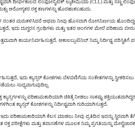
, ನಿರ್ದಿಷ್ಟವಾಗಿ ದೀರ್ಘಕಾಲದ ಲಿಂಫೋಸೈಟಿಕ್ ಲ್ಯುಕೇಮಿಯಾ (CLL) ಮತ್ತು ಸಣ್ಣ ಲಿಂ
ಲ ಮತ್ತು ಆರೋಗ್ಯಕರ ರಕ್ತ ಕಣಗಳನ್ನು ಹೊರಹಾಕಬಹುದು.
ಸೆಗಳ ನಂತರ ಮರುಕಳಿಸಿದರೆ ಅಥವಾ ನೀವು ಹೊಸದಾಗಿ ರೋಗನಿರ್ಣಯ ಹೊಂದಿದ್ದರೆ ಮತ್ತ
ದೆ, ಇದು ದುಗ್ಧರಸ ಗ್ರಂಥಿಗಳು ಮತ್ತು ಇತರ ಅಂಗಗಳ ಮೇಲೆ ಪರಿಣಾಮ ಬೀರುವ ಮತ
ಮವಾಗಿ ಕಾರ್ಯನಿರ್ವಹಿಸುತ್ತದೆ. ಅಕಾಲಬ್ರುಟಿನಿಬ್ ನಿಮ್ಮ ನಿರ್ದಿಷ್ಟ ಪರಿಸ್ಥಿ
ವಹಿಸುತ್ತದೆ, ಇದು ಕ್ಯಾನ್ಸರ್ ಕೋಶಗಳು ಬೆಳವಣಿಗೆಯ ಸಂಕೇತಗಳನ್ನು ಸ್ವೀಕರಿಸ
ಡೆಯಲು ಸಾಧ್ಯವಾಗುವುದಿಲ್ಲ.
 ಕ್ಯಾನ್ಸರ್ಗಳನ್ನು ಪರಿಣಾಮಕಾರಿಯಾಗಿ ಚಿಕಿತ್ಸೆ ನೀಡಲು ಸಾಕಷ್ಟು ಶಕ್ತಿಯುತವಾಗಿದ
ಿಂತ ಕ್ಯಾನ್ಸರ್ ಕೋಶಗಳನ್ನು ನಿರ್ದಿಷ್ಟವಾಗಿ ಗುರಿಯಾಗಿಸುತ್ತದೆ.
ಂದ ಇದು ಪರಿಣಾಮಕಾರಿಯಾಗಿ ಕೆಲಸ ಮಾಡಲು ನೀವು ಪ್ರತಿದಿನ ಇದನ್ನು ಸ್ಥಿರವಾಗಿ ತೆಗ
 ರಕ್ತ ಪರೀಕ್ಷೆಗಳು ಮತ್ತು ತಪಾಸಣೆಗಳ ಮೂಲಕ ನಿಮ್ಮ ಪ್ರಗತಿಯನ್ನು ಮೇಲ್ವಿಚಾರಣೆ