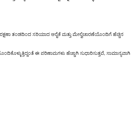
್ಷಣಾ ತಂಡದಿಂದ ಸರಿಯಾದ ಆರೈಕೆ ಮತ್ತು ಮೇಲ್ವಿಚಾರಣೆಯೊಂದಿಗೆ ಹೆಚ್ಚಿನ
ಳ್ಳುತ್ತಿದ್ದಂತೆ ಈ ಪರಿಣಾಮಗಳು ಹೆಚ್ಚಾಗಿ ಸುಧಾರಿಸುತ್ತವೆ, ಸಾಮಾನ್ಯವಾಗಿ