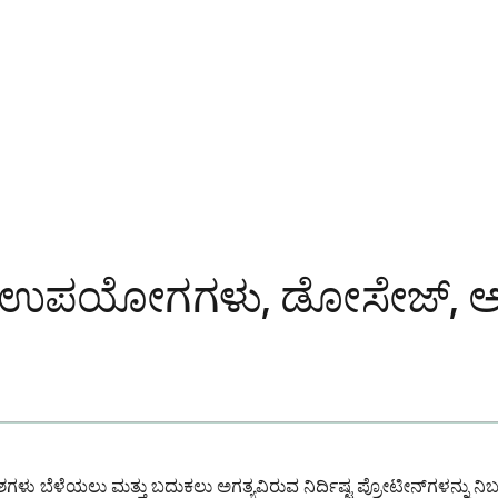
: ಉಪಯೋಗಗಳು, ಡೋಸೇಜ್, ಅಡ್ಡ
ಕೋಶಗಳು ಬೆಳೆಯಲು ಮತ್ತು ಬದುಕಲು ಅಗತ್ಯವಿರುವ ನಿರ್ದಿಷ್ಟ ಪ್ರೋಟೀನ್‌ಗಳನ್ನು ನ