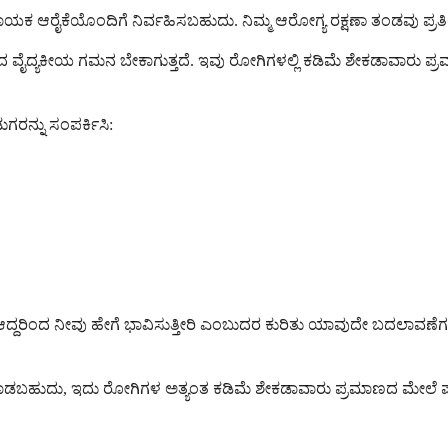
ಾಯಕ ಆರೈಕೆಯೊಂದಿಗೆ ನಿರ್ವಹಿಸಬಹುದು. ನಿಮ್ಮ ಆರೋಗ್ಯ ರಕ್ಷಣಾ ತಂಡವು ಪ್ರತಿಯೊ
ಣದ ವೈದ್ಯಕೀಯ ಗಮನ ಬೇಕಾಗುತ್ತದೆ. ಇವು ರೋಗಿಗಳಲ್ಲಿ ಕಡಿಮೆ ಶೇಕಡಾವಾರು ಪ
ಗರನ್ನು ಸಂಪರ್ಕಿಸಿ:
್ದರಿಂದ ನೀವು ಹೇಗೆ ಭಾವಿಸುತ್ತೀರಿ ಎಂಬುದರ ಕುರಿತು ಯಾವುದೇ ಬದಲಾವಣೆಗಳ ಬಗ್
ಡಬಹುದು, ಇದು ರೋಗಿಗಳ ಅತ್ಯಂತ ಕಡಿಮೆ ಶೇಕಡಾವಾರು ಪ್ರಮಾಣದ ಮೇಲೆ ಪರಿಣಾಮ