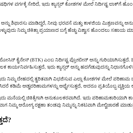
ಗಕ್ಕೆ ಸೇರಿದೆ, ಇದು ಕ್ಯಾನ್ಸರ್ ಕೋಶಗಳ ಮೇಲೆ ನಿರ್ದಿಷ್ಟ ಲಾಕ್‌ಗೆ ಹೊಂದಿಕ
ನ್ನು ಶಿಫಾರಸು ಮಾಡಿದ್ದರೆ, ನೀವು ಭರವಸೆ ಮತ್ತು ಕಾಳಜಿಯ ಮಿಶ್ರಣವನ್ನು 
ಳ್ಳುವುದು ನಿಮ್ಮ ಚಿಕಿತ್ಸಾ ಪ್ರಯಾಣದ ಬಗ್ಗೆ ಹೆಚ್ಚು ವಿಶ್ವಾಸ ಹೊಂದಲು ಸಹಾಯ ಮಾಡ
ೈರೋಸಿನ್ ಕೈನೇಸ್ (BTK) ಎಂಬ ನಿರ್ದಿಷ್ಟ ಪ್ರೋಟೀನ್ ಅನ್ನು ಗುರಿಯಾಗಿಸುತ್ತದೆ
ಕ ಕಾರ್ಯನಿರ್ವಹಿಸುತ್ತದೆ, ಇದು ಕ್ಯಾನ್ಸರ್ ಅನ್ನು ಹದಗೆಡುವುದನ್ನು ನಿಧಾನಗೊ
 ಇದು ನಿಮ್ಮ ದೇಹದಲ್ಲಿ ತ್ವರಿತವಾಗಿ ವಿಭಜಿಸುವ ಎಲ್ಲಾ ಕೋಶಗಳ ಮೇಲೆ ಪರಿಣಾಮ ಬೀ
ರೆ ಕಡಿಮೆ ಅಡ್ಡಪರಿಣಾಮಗಳನ್ನು ಅರ್ಥೈಸುತ್ತದೆ, ಆದರೂ ಪ್ರತಿಯೊಬ್ಬ ವ್ಯಕ್ತಿಯ 
ೆ, ಇದು ಮನೆಯಲ್ಲಿ ಚಿಕಿತ್ಸೆಗಾಗಿ ಅನುಕೂಲಕರವಾಗಿದೆ. ಇದು ಪರಿಣಾಮಕಾರಿಯಾಗ
ವಾಗ ನಿಮ್ಮ ಆರೋಗ್ಯ ರಕ್ಷಣಾ ತಂಡವು ನಿಮ್ಮನ್ನು ನಿಕಟವಾಗಿ ಮೇಲ್ವಿಚಾರಣೆ ಮಾಡುತ್
ತದೆ?