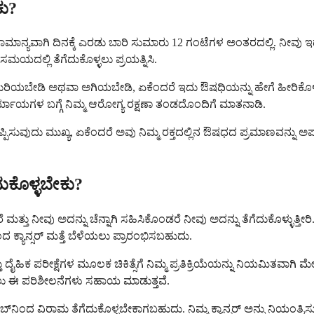
ಕು?
ಳಿ, ಸಾಮಾನ್ಯವಾಗಿ ದಿನಕ್ಕೆ ಎರಡು ಬಾರಿ ಸುಮಾರು 12 ಗಂಟೆಗಳ ಅಂತರದಲ್ಲಿ. ನೀವು
ಮಯದಲ್ಲಿ ತೆಗೆದುಕೊಳ್ಳಲು ಪ್ರಯತ್ನಿಸಿ.
, ಮುರಿಯಬೇಡಿ ಅಥವಾ ಅಗಿಯಬೇಡಿ, ಏಕೆಂದರೆ ಇದು ಔಷಧಿಯನ್ನು ಹೇಗೆ ಹೀರಿಕೊಳ್ಳುತ
 ಪರ್ಯಾಯಗಳ ಬಗ್ಗೆ ನಿಮ್ಮ ಆರೋಗ್ಯ ರಕ್ಷಣಾ ತಂಡದೊಂದಿಗೆ ಮಾತನಾಡಿ.
ನ್ನು ತಪ್ಪಿಸುವುದು ಮುಖ್ಯ, ಏಕೆಂದರೆ ಅವು ನಿಮ್ಮ ರಕ್ತದಲ್ಲಿನ ಔಷಧದ ಪ್ರಮಾಣವನ್ನು 
ುಕೊಳ್ಳಬೇಕು?
 ನೀವು ಅದನ್ನು ಚೆನ್ನಾಗಿ ಸಹಿಸಿಕೊಂಡರೆ ನೀವು ಅದನ್ನು ತೆಗೆದುಕೊಳ್ಳುತ್ತೀರಿ. ರ
ದ ಕ್ಯಾನ್ಸರ್ ಮತ್ತೆ ಬೆಳೆಯಲು ಪ್ರಾರಂಭಿಸಬಹುದು.
 ದೈಹಿಕ ಪರೀಕ್ಷೆಗಳ ಮೂಲಕ ಚಿಕಿತ್ಸೆಗೆ ನಿಮ್ಮ ಪ್ರತಿಕ್ರಿಯೆಯನ್ನು ನಿಯಮಿತವಾಗಿ ಮೇಲ
ು ಈ ಪರಿಶೀಲನೆಗಳು ಸಹಾಯ ಮಾಡುತ್ತವೆ.
ನಿಂದ ವಿರಾಮ ತೆಗೆದುಕೊಳ್ಳಬೇಕಾಗಬಹುದು. ನಿಮ್ಮ ಕ್ಯಾನ್ಸರ್ ಅನ್ನು ನಿಯಂತ್ರ