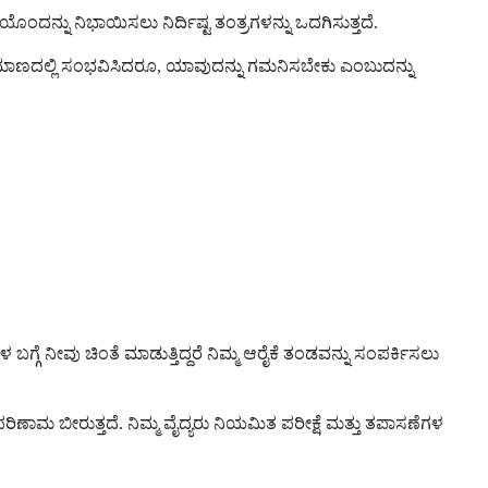
ಂದನ್ನು ನಿಭಾಯಿಸಲು ನಿರ್ದಿಷ್ಟ ತಂತ್ರಗಳನ್ನು ಒದಗಿಸುತ್ತದೆ.
್ರಮಾಣದಲ್ಲಿ ಸಂಭವಿಸಿದರೂ, ಯಾವುದನ್ನು ಗಮನಿಸಬೇಕು ಎಂಬುದನ್ನು
ಗೆ ನೀವು ಚಿಂತೆ ಮಾಡುತ್ತಿದ್ದರೆ ನಿಮ್ಮ ಆರೈಕೆ ತಂಡವನ್ನು ಸಂಪರ್ಕಿಸಲು
 ಬೀರುತ್ತದೆ. ನಿಮ್ಮ ವೈದ್ಯರು ನಿಯಮಿತ ಪರೀಕ್ಷೆ ಮತ್ತು ತಪಾಸಣೆಗಳ