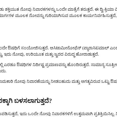
ತಿಯುತ ನೋವು ನಿವಾರಕಗಳನ್ನು ಒಂದೇ ಮಾತ್ರೆಗೆ ತರುತ್ತದೆ. ಈ ದ್ವಿ-ಕ್ರಿಯಾ
ನ್ನ ಮಾರ್ಗಗಳ ಮೂಲಕ ನೋವನ್ನು ಗುರಿಯಾಗಿಸುವ ಮೂಲಕ ಕಾರ್ಯನಿರ್ವಹಿಸುತ್ತ
ದೇ ಔಷಧಿಗೆ ಸಂಯೋಜಿಸುತ್ತದೆ. ಅಸಿಟಾಮೀನೋಫೆನ್ (ಪ್ಯಾರಾಸಿಟಮಾಲ್ ಎಂದೂ ಕರ
ು, ಇದು ನೋವು, ಉರಿಯೂತ ಮತ್ತು ಜ್ವರದ ವಿರುದ್ಧ ಹೋರಾಡುತ್ತದೆ.
್‌ನಲ್ಲಿ ಎರಡೂ ಔಷಧಿಗಳ ನಿರ್ದಿಷ್ಟ ಪ್ರಮಾಣವನ್ನು ಹೊಂದಿರುತ್ತದೆ. ಸಾಮಾನ್ಯ ಸೂತ
ುದು.
ಿಣಾಮಕಾರಿ ನೋವು ನಿವಾರಣೆಯನ್ನು ನೀಡಬಹುದು ಮತ್ತು ಅಗತ್ಯವಿರುವ ಒಟ್ಟು
ಕಾಗಿ ಬಳಸಲಾಗುತ್ತದೆ?
ತ್ತದೆ, ಇದು ಒಂದೇ ನೋವು ನಿವಾರಕಗಳಿಗೆ ಉತ್ತಮವಾಗಿ ಪ್ರತಿಕ್ರಿಯಿಸಿಲ್ಲ. 