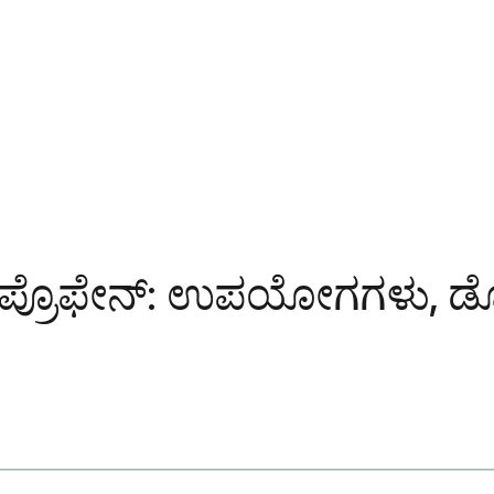
ಪ್ರೊಫೇನ್: ಉಪಯೋಗಗಳು, ಡೋ