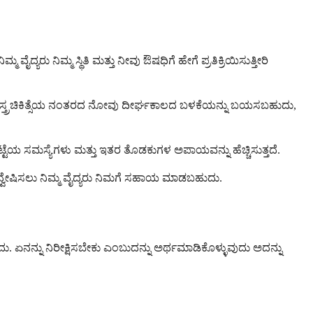
ದ್ಯರು ನಿಮ್ಮ ಸ್ಥಿತಿ ಮತ್ತು ನೀವು ಔಷಧಿಗೆ ಹೇಗೆ ಪ್ರತಿಕ್ರಿಯಿಸುತ್ತೀರಿ
ಸ್ತ್ರಚಿಕಿತ್ಸೆಯ ನಂತರದ ನೋವು ದೀರ್ಘಕಾಲದ ಬಳಕೆಯನ್ನು ಬಯಸಬಹುದು,
ಟೆಯ ಸಮಸ್ಯೆಗಳು ಮತ್ತು ಇತರ ತೊಡಕುಗಳ ಅಪಾಯವನ್ನು ಹೆಚ್ಚಿಸುತ್ತದೆ.
ನ್ವೇಷಿಸಲು ನಿಮ್ಮ ವೈದ್ಯರು ನಿಮಗೆ ಸಹಾಯ ಮಾಡಬಹುದು.
. ಏನನ್ನು ನಿರೀಕ್ಷಿಸಬೇಕು ಎಂಬುದನ್ನು ಅರ್ಥಮಾಡಿಕೊಳ್ಳುವುದು ಅದನ್ನು