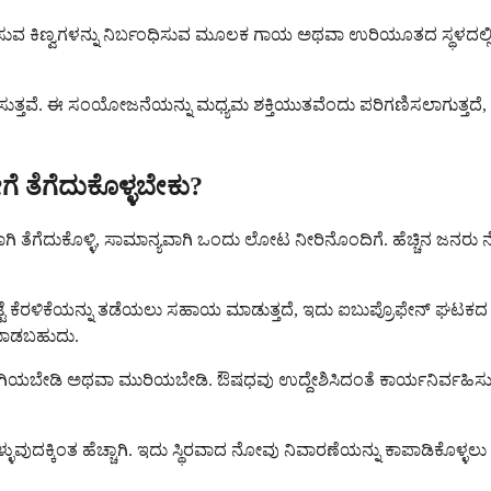
ುವ ಕಿಣ್ವಗಳನ್ನು ನಿರ್ಬಂಧಿಸುವ ಮೂಲಕ ಗಾಯ ಅಥವಾ ಉರಿಯೂತದ ಸ್ಥಳದಲ್ಲಿ ಕಾರ
ಟಿಸುತ್ತವೆ. ಈ ಸಂಯೋಜನೆಯನ್ನು ಮಧ್ಯಮ ಶಕ್ತಿಯುತವೆಂದು ಪರಿಗಣಿಸಲಾಗುತ್ತದೆ, ಇ
 ತೆಗೆದುಕೊಳ್ಳಬೇಕು?
ತೆಗೆದುಕೊಳ್ಳಿ, ಸಾಮಾನ್ಯವಾಗಿ ಒಂದು ಲೋಟ ನೀರಿನೊಂದಿಗೆ. ಹೆಚ್ಚಿನ ಜನರು ನೋವಿಗ
 ಕೆರಳಿಕೆಯನ್ನು ತಡೆಯಲು ಸಹಾಯ ಮಾಡುತ್ತದೆ, ಇದು ಐಬುಪ್ರೊಫೇನ್ ಘಟಕದ ಕಾರ
ು ಮಾಡಬಹುದು.
ಿ, ಅಗಿಯಬೇಡಿ ಅಥವಾ ಮುರಿಯಬೇಡಿ. ಔಷಧವು ಉದ್ದೇಶಿಸಿದಂತೆ ಕಾರ್ಯನಿರ್ವಹಿಸುತ
ುಕೊಳ್ಳುವುದಕ್ಕಿಂತ ಹೆಚ್ಚಾಗಿ. ಇದು ಸ್ಥಿರವಾದ ನೋವು ನಿವಾರಣೆಯನ್ನು ಕಾಪಾಡಿಕ