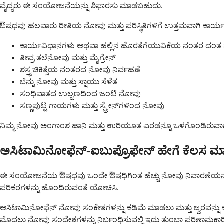
ವೈದ್ಯರು ಈ ಸಂಯೋಜನೆಯನ್ನು ಶಿಫಾರಸು ಮಾಡಬಹುದು.
ಔಷಧವು ಹಲವಾರು ರೀತಿಯ ನೋವು ಮತ್ತು ಪರಿಸ್ಥಿತಿಗಳಿಗೆ ಉತ್ತಮವಾಗಿ ಕಾರ್ಯನಿ
ಕಾರ್ಯವಿಧಾನಗಳು ಅಥವಾ ಹಲ್ಲಿನ ಹೊರತೆಗೆಯುವಿಕೆಯ ನಂತರ ದಂ
ತೀವ್ರ ತಲೆನೋವು ಮತ್ತು ಮೈಗ್ರೇನ್
ಶಸ್ತ್ರಚಿಕಿತ್ಸೆಯ ನಂತರದ ನೋವು ನಿರ್ವಹಣೆ
ಬೆನ್ನು ನೋವು ಮತ್ತು ಸ್ನಾಯು ಸೆಳೆತ
ಸಂಧಿವಾತದ ಉಲ್ಬಣದಿಂದ ಜಂಟಿ ನೋವು
ಸಣ್ಣಪುಟ್ಟ ಗಾಯಗಳು ಮತ್ತು ಸ್ಪ್ರೇನ್‌ಗಳಿಂದ ನೋವು
ನಿಮ್ಮ ನೋವು ಅಂಗಾಂಶ ಹಾನಿ ಮತ್ತು ಉರಿಯೂತ ಎರಡನ್ನೂ ಒಳಗೊಂಡಿರುವಾಗ 
ಅಸಿಟಾಮಿನೋಫೆನ್-ಐಬುಪ್ರೊಫೇನ್ ಹೇಗೆ ಕೆಲಸ ಮಾಡ
ಈ ಸಂಯೋಜನೆಯ ಔಷಧವು ಒಂದೇ ಔಷಧಿಗಿಂತ ಹೆಚ್ಚು ನೋವು ನಿವಾರಣೆಯನ್ನು ಒದಗ
ಪರಿಕರಗಳನ್ನು ಹೊಂದಿರುವಂತೆ ಯೋಚಿಸಿ.
ಅಸಿಟಾಮಿನೋಫೆನ್ ನೋವು ಸಂಕೇತಗಳನ್ನು ಕಡಿಮೆ ಮಾಡಲು ಮತ್ತು ಜ್ವರವನ್ನು ಕಡಿ
ಮೊದಲು ನೋವು ಸಂದೇಶಗಳನ್ನು ನಿರ್ಬಂಧಿಸುವಲ್ಲಿ ಇದು ತುಂಬಾ ಪರಿಣಾಮಕಾರ