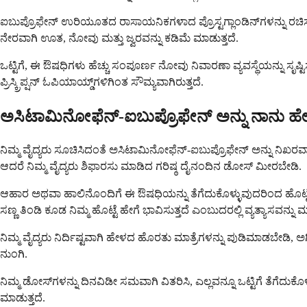
ಐಬುಪ್ರೊಫೇನ್ ಉರಿಯೂತದ ರಾಸಾಯನಿಕಗಳಾದ ಪ್ರೊಸ್ಟಗ್ಲಾಂಡಿನ್‌ಗಳನ್ನು ರಚಿಸ
ನೇರವಾಗಿ ಊತ, ನೋವು ಮತ್ತು ಜ್ವರವನ್ನು ಕಡಿಮೆ ಮಾಡುತ್ತದೆ.
ಒಟ್ಟಿಗೆ, ಈ ಔಷಧಿಗಳು ಹೆಚ್ಚು ಸಂಪೂರ್ಣ ನೋವು ನಿವಾರಣಾ ವ್ಯವಸ್ಥೆಯನ್ನು ಸೃಷ್
ಪ್ರಿಸ್ಕ್ರಿಪ್ಷನ್ ಓಪಿಯಾಯ್ಡ್‌ಗಳಿಗಿಂತ ಸೌಮ್ಯವಾಗಿರುತ್ತದೆ.
ಅಸಿಟಾಮಿನೋಫೆನ್-ಐಬುಪ್ರೊಫೇನ್ ಅನ್ನು ನಾನು ಹೇಗೆ
ನಿಮ್ಮ ವೈದ್ಯರು ಸೂಚಿಸಿದಂತೆ ಅಸಿಟಾಮಿನೋಫೆನ್-ಐಬುಪ್ರೊಫೇನ್ ಅನ್ನು ನಿಖರವಾಗಿ 
ಆದರೆ ನಿಮ್ಮ ವೈದ್ಯರು ಶಿಫಾರಸು ಮಾಡಿದ ಗರಿಷ್ಠ ದೈನಂದಿನ ಡೋಸ್ ಮೀರಬೇಡಿ.
ಆಹಾರ ಅಥವಾ ಹಾಲಿನೊಂದಿಗೆ ಈ ಔಷಧಿಯನ್ನು ತೆಗೆದುಕೊಳ್ಳುವುದರಿಂದ ಹೊಟ್ಟೆ
ಸಣ್ಣ ತಿಂಡಿ ಕೂಡ ನಿಮ್ಮ ಹೊಟ್ಟೆ ಹೇಗೆ ಭಾವಿಸುತ್ತದೆ ಎಂಬುದರಲ್ಲಿ ವ್ಯತ್ಯಾಸವನ್ನ
ನಿಮ್ಮ ವೈದ್ಯರು ನಿರ್ದಿಷ್ಟವಾಗಿ ಹೇಳದ ಹೊರತು ಮಾತ್ರೆಗಳನ್ನು ಪುಡಿಮಾಡಬೇಡ
ನುಂಗಿ.
ನಿಮ್ಮ ಡೋಸ್‌ಗಳನ್ನು ದಿನವಿಡೀ ಸಮವಾಗಿ ವಿತರಿಸಿ, ಎಲ್ಲವನ್ನೂ ಒಟ್ಟಿಗೆ ತೆಗೆದ
ಮಾಡುತ್ತದೆ.