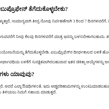
ಪ್ರೊಫೇನ್ ತೆಗೆದುಕೊಳ್ಳಬೇಕು?
ತಾರೆ, ಸಾಮಾನ್ಯವಾಗಿ ತೀವ್ರ ನೋವು ನಿರ್ವಹಣೆಗಾಗಿ 3 ರಿಂದ 7 ದಿನಗಳವರೆಗೆ. ನಿಮ್ಮ ವೈ
ವವರೆಗೆ ನೀವು ಕೆಲವು ದಿನಗಳವರೆಗೆ ಮಾತ್ರ ಇದನ್ನು ಬಳಸಬೇಕಾಗಬಹುದು. ಶ
ಂಯೋಜನೆಯನ್ನು ತೆಗೆದುಕೊಳ್ಳಬೇಡಿ. ಐಬುಪ್ರೊಫೆನ್‌ನ ದೀರ್ಘಕಾಲದ ಬಳಕೆ ಹೊಟ್
್ಘಾವಧಿಯ ಬಳಕೆಗೆ ಸುರಕ್ಷಿತವಾಗಿರಬಹುದಾದ ಇತರ ಚಿಕಿತ್ಸಾ ಆಯ್ಕೆಗಳನ್ನು ಅ
ಮಗಳು ಯಾವುವು?
ುತ್ತಾರೆ, ಆದರೆ ಎಲ್ಲಾ ಔಷಧಿಗಳಂತೆ, ಇದು ಅಡ್ಡಪರಿಣಾಮಗಳನ್ನು ಉಂಟುಮಾಡಬಹುದು
ಂದು ತಿಳಿಯಲು ನಿಮಗೆ ಸಹಾಯ ಮಾಡುತ್ತದೆ.