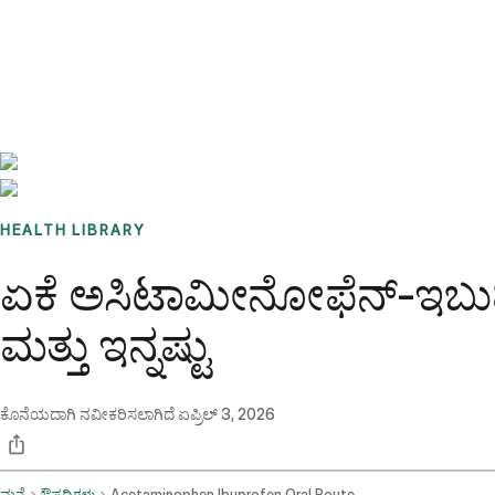
Benchmarks
Stories
FAQ
Sign up / Log in
HEALTH LIBRARY
ಏಕೆ ಅಸಿಟಾಮೀನೋಫೆನ್-ಇಬು
ಮತ್ತು ಇನ್ನಷ್ಟು
ಕೊನೆಯದಾಗಿ ನವೀಕರಿಸಲಾಗಿದೆ
ಏಪ್ರಿಲ್ 3, 2026
ಮನೆ
ಔಷಧಿಗಳು
Acetaminophen Ibuprofen Oral Route