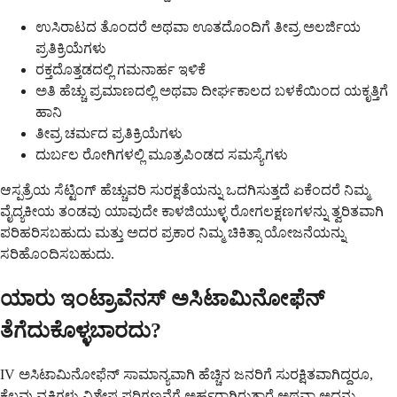
ಉಸಿರಾಟದ ತೊಂದರೆ ಅಥವಾ ಊತದೊಂದಿಗೆ ತೀವ್ರ ಅಲರ್ಜಿಯ
ಪ್ರತಿಕ್ರಿಯೆಗಳು
ರಕ್ತದೊತ್ತಡದಲ್ಲಿ ಗಮನಾರ್ಹ ಇಳಿಕೆ
ಅತಿ ಹೆಚ್ಚು ಪ್ರಮಾಣದಲ್ಲಿ ಅಥವಾ ದೀರ್ಘಕಾಲದ ಬಳಕೆಯಿಂದ ಯಕೃತ್ತಿಗೆ
ಹಾನಿ
ತೀವ್ರ ಚರ್ಮದ ಪ್ರತಿಕ್ರಿಯೆಗಳು
ದುರ್ಬಲ ರೋಗಿಗಳಲ್ಲಿ ಮೂತ್ರಪಿಂಡದ ಸಮಸ್ಯೆಗಳು
ಆಸ್ಪತ್ರೆಯ ಸೆಟ್ಟಿಂಗ್ ಹೆಚ್ಚುವರಿ ಸುರಕ್ಷತೆಯನ್ನು ಒದಗಿಸುತ್ತದೆ ಏಕೆಂದರೆ ನಿಮ್ಮ
ವೈದ್ಯಕೀಯ ತಂಡವು ಯಾವುದೇ ಕಾಳಜಿಯುಳ್ಳ ರೋಗಲಕ್ಷಣಗಳನ್ನು ತ್ವರಿತವಾಗಿ
ಪರಿಹರಿಸಬಹುದು ಮತ್ತು ಅದರ ಪ್ರಕಾರ ನಿಮ್ಮ ಚಿಕಿತ್ಸಾ ಯೋಜನೆಯನ್ನು
ಸರಿಹೊಂದಿಸಬಹುದು.
ಯಾರು ಇಂಟ್ರಾವೆನಸ್ ಅಸಿಟಾಮಿನೋಫೆನ್
ತೆಗೆದುಕೊಳ್ಳಬಾರದು?
IV ಅಸಿಟಾಮಿನೋಫೆನ್ ಸಾಮಾನ್ಯವಾಗಿ ಹೆಚ್ಚಿನ ಜನರಿಗೆ ಸುರಕ್ಷಿತವಾಗಿದ್ದರೂ,
ಕೆಲವು ವ್ಯಕ್ತಿಗಳು ವಿಶೇಷ ಪರಿಗಣನೆಗೆ ಅರ್ಹರಾಗಿರುತ್ತಾರೆ ಅಥವಾ ಅದನ್ನು