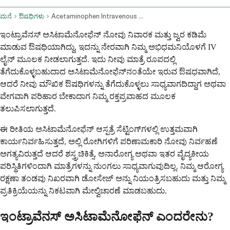
ಮನೆ
ಔಷಧಿಗಳು
Acetaminophen Intravenous Route
ಇಂಟ್ರಾವೆನಸ್ ಅಸಿಟಾಮೆನೋಫೆನ್ ನೋವು ನಿವಾರಕ ಮತ್ತು ಜ್ವರ ಕಡಿಮೆ
ಮಾಡುವ ಔಷಧಿಯಾಗಿದ್ದು, ಇದನ್ನು ನೇರವಾಗಿ ನಿಮ್ಮ ಅಭಿಧಮನಿಯೊಳಗೆ IV
ಲೈನ್ ಮೂಲಕ ನೀಡಲಾಗುತ್ತದೆ. ಇದು ನೀವು ಮಾತ್ರೆ ರೂಪದಲ್ಲಿ
ತೆಗೆದುಕೊಳ್ಳಬಹುದಾದ ಅಸಿಟಾಮೆನೋಫೆನ್‌ನಂತೆಯೇ ಇರುವ ಔಷಧವಾಗಿದೆ,
ಆದರೆ ನೀವು ಮೌಖಿಕ ಔಷಧಿಗಳನ್ನು ತೆಗೆದುಕೊಳ್ಳಲು ಸಾಧ್ಯವಾಗದಿದ್ದಾಗ ಅಥವಾ
ವೇಗವಾಗಿ ಪರಿಹಾರ ಬೇಕಾದಾಗ ನಿಮ್ಮ ರಕ್ತಪ್ರವಾಹದ ಮೂಲಕ
ತಲುಪಿಸಲಾಗುತ್ತದೆ.
ಈ ರೀತಿಯ ಅಸಿಟಾಮೆನೋಫೆನ್ ಆಸ್ಪತ್ರೆ ಸೆಟ್ಟಿಂಗ್‌ಗಳಲ್ಲಿ ಉತ್ತಮವಾಗಿ
ಕಾರ್ಯನಿರ್ವಹಿಸುತ್ತದೆ, ಅಲ್ಲಿ ರೋಗಿಗಳಿಗೆ ಪರಿಣಾಮಕಾರಿ ನೋವು ನಿರ್ವಹಣೆ
ಅಗತ್ಯವಿರುತ್ತದೆ ಆದರೆ ಶಸ್ತ್ರಚಿಕಿತ್ಸೆ, ಅನಾರೋಗ್ಯ ಅಥವಾ ಇತರ ವೈದ್ಯಕೀಯ
ಪರಿಸ್ಥಿತಿಗಳಿಂದಾಗಿ ಮಾತ್ರೆಗಳನ್ನು ನುಂಗಲು ಸಾಧ್ಯವಾಗುವುದಿಲ್ಲ. ನಿಮ್ಮ ಆರೋಗ್ಯ
ರಕ್ಷಣಾ ತಂಡವು ನಿಖರವಾಗಿ ಡೋಸೇಜ್ ಅನ್ನು ನಿಯಂತ್ರಿಸಬಹುದು ಮತ್ತು ನಿಮ್ಮ
ಪ್ರತಿಕ್ರಿಯೆಯನ್ನು ನಿಕಟವಾಗಿ ಮೇಲ್ವಿಚಾರಣೆ ಮಾಡಬಹುದು.
ಇಂಟ್ರಾವೆನಸ್ ಅಸಿಟಾಮೆನೋಫೆನ್ ಎಂದರೇನು?