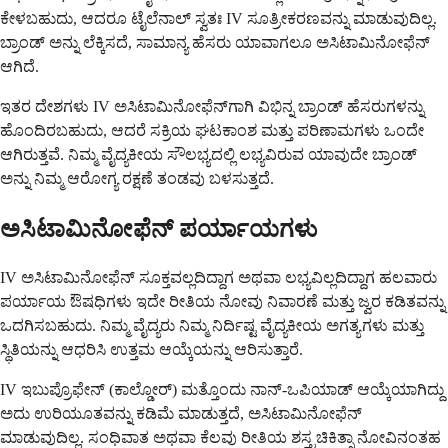
ಕೇಳಬಹುದು, ಆದರೂ ಟೈಲೆನಾಲ್ ಸ್ವತಃ IV ಸೂತ್ರೀಕರಣವನ್ನು ಮಾಡುವುದಿಲ್ಲ.
ಬ್ರಾಂಡ್ ಅನ್ನು ಲೆಕ್ಕಿಸದೆ, ಸಾಮಾನ್ಯ ಹೆಸರು ಯಾವಾಗಲೂ ಅಸಿಟಾಮಿನೋಫೆನ್
ಆಗಿದೆ.
ಇತರ ದೇಶಗಳು IV ಅಸಿಟಾಮಿನೋಫೆನ್‌ಗಾಗಿ ವಿಭಿನ್ನ ಬ್ರಾಂಡ್ ಹೆಸರುಗಳನ್ನು
ಹೊಂದಿರಬಹುದು, ಆದರೆ ಸಕ್ರಿಯ ಘಟಕಾಂಶ ಮತ್ತು ಪರಿಣಾಮಗಳು ಒಂದೇ
ಆಗಿರುತ್ತವೆ. ನಿಮ್ಮ ವೈದ್ಯಕೀಯ ಸೌಲಭ್ಯದಲ್ಲಿ ಲಭ್ಯವಿರುವ ಯಾವುದೇ ಬ್ರಾಂಡ್
ಅನ್ನು ನಿಮ್ಮ ಆರೋಗ್ಯ ರಕ್ಷಣೆ ತಂಡವು ಬಳಸುತ್ತದೆ.
ಅಸಿಟಾಮಿನೋಫೆನ್ ಪರ್ಯಾಯಗಳು
IV ಅಸಿಟಾಮಿನೋಫೆನ್ ಸೂಕ್ತವಲ್ಲದಿದ್ದಾಗ ಅಥವಾ ಲಭ್ಯವಿಲ್ಲದಿದ್ದಾಗ ಹಲವಾರು
ಪರ್ಯಾಯ ಔಷಧಿಗಳು ಇದೇ ರೀತಿಯ ನೋವು ನಿವಾರಣೆ ಮತ್ತು ಜ್ವರ ಕಡಿತವನ್ನು
ಒದಗಿಸಬಹುದು. ನಿಮ್ಮ ವೈದ್ಯರು ನಿಮ್ಮ ನಿರ್ದಿಷ್ಟ ವೈದ್ಯಕೀಯ ಅಗತ್ಯಗಳು ಮತ್ತು
ಸ್ಥಿತಿಯನ್ನು ಆಧರಿಸಿ ಉತ್ತಮ ಆಯ್ಕೆಯನ್ನು ಆರಿಸುತ್ತಾರೆ.
IV ಇಬುಪ್ರೊಫೇನ್ (ಕಾಲ್ಡೋರ್) ಮತ್ತೊಂದು ನಾನ್-ಒಪಿಯಾಡ್ ಆಯ್ಕೆಯಾಗಿದ್ದು
ಅದು ಉರಿಯೂತವನ್ನು ಕಡಿಮೆ ಮಾಡುತ್ತದೆ, ಅಸಿಟಾಮಿನೋಫೆನ್
ಮಾಡುವುದಿಲ್ಲ. ಸಂಧಿವಾತ ಅಥವಾ ಕೆಲವು ರೀತಿಯ ಶಸ್ತ್ರಚಿಕಿತ್ಸಾ ನೋವಿನಂತಹ