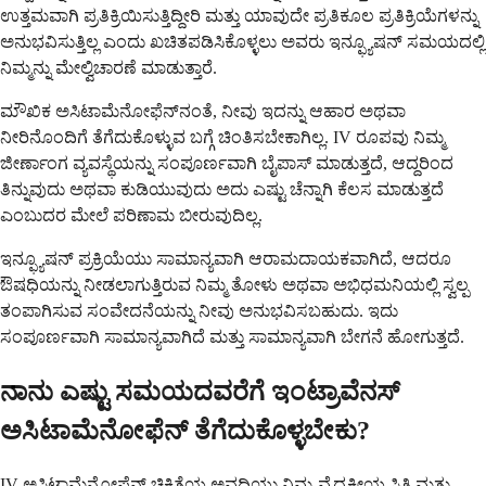
ಉತ್ತಮವಾಗಿ ಪ್ರತಿಕ್ರಿಯಿಸುತ್ತಿದ್ದೀರಿ ಮತ್ತು ಯಾವುದೇ ಪ್ರತಿಕೂಲ ಪ್ರತಿಕ್ರಿಯೆಗಳನ್ನು
ಅನುಭವಿಸುತ್ತಿಲ್ಲ ಎಂದು ಖಚಿತಪಡಿಸಿಕೊಳ್ಳಲು ಅವರು ಇನ್ಫ್ಯೂಷನ್ ಸಮಯದಲ್ಲಿ
ನಿಮ್ಮನ್ನು ಮೇಲ್ವಿಚಾರಣೆ ಮಾಡುತ್ತಾರೆ.
ಮೌಖಿಕ ಅಸಿಟಾಮೆನೋಫೆನ್‌ನಂತೆ, ನೀವು ಇದನ್ನು ಆಹಾರ ಅಥವಾ
ನೀರಿನೊಂದಿಗೆ ತೆಗೆದುಕೊಳ್ಳುವ ಬಗ್ಗೆ ಚಿಂತಿಸಬೇಕಾಗಿಲ್ಲ. IV ರೂಪವು ನಿಮ್ಮ
ಜೀರ್ಣಾಂಗ ವ್ಯವಸ್ಥೆಯನ್ನು ಸಂಪೂರ್ಣವಾಗಿ ಬೈಪಾಸ್ ಮಾಡುತ್ತದೆ, ಆದ್ದರಿಂದ
ತಿನ್ನುವುದು ಅಥವಾ ಕುಡಿಯುವುದು ಅದು ಎಷ್ಟು ಚೆನ್ನಾಗಿ ಕೆಲಸ ಮಾಡುತ್ತದೆ
ಎಂಬುದರ ಮೇಲೆ ಪರಿಣಾಮ ಬೀರುವುದಿಲ್ಲ.
ಇನ್ಫ್ಯೂಷನ್ ಪ್ರಕ್ರಿಯೆಯು ಸಾಮಾನ್ಯವಾಗಿ ಆರಾಮದಾಯಕವಾಗಿದೆ, ಆದರೂ
ಔಷಧಿಯನ್ನು ನೀಡಲಾಗುತ್ತಿರುವ ನಿಮ್ಮ ತೋಳು ಅಥವಾ ಅಭಿಧಮನಿಯಲ್ಲಿ ಸ್ವಲ್ಪ
ತಂಪಾಗಿಸುವ ಸಂವೇದನೆಯನ್ನು ನೀವು ಅನುಭವಿಸಬಹುದು. ಇದು
ಸಂಪೂರ್ಣವಾಗಿ ಸಾಮಾನ್ಯವಾಗಿದೆ ಮತ್ತು ಸಾಮಾನ್ಯವಾಗಿ ಬೇಗನೆ ಹೋಗುತ್ತದೆ.
ನಾನು ಎಷ್ಟು ಸಮಯದವರೆಗೆ ಇಂಟ್ರಾವೆನಸ್
ಅಸಿಟಾಮೆನೋಫೆನ್ ತೆಗೆದುಕೊಳ್ಳಬೇಕು?
IV ಅಸಿಟಾಮೆನೋಫೆನ್ ಚಿಕಿತ್ಸೆಯ ಅವಧಿಯು ನಿಮ್ಮ ವೈದ್ಯಕೀಯ ಸ್ಥಿತಿ ಮತ್ತು