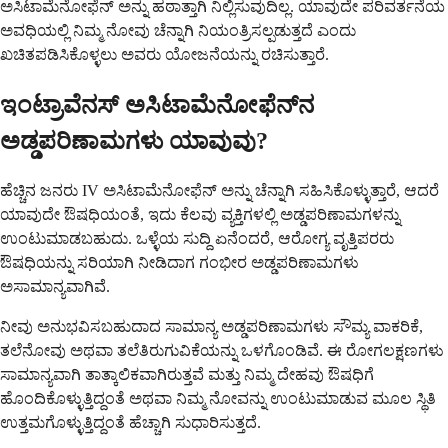
ಅಸಿಟಾಮೆನೋಫೆನ್ ಅನ್ನು ಹಠಾತ್ತಾಗಿ ನಿಲ್ಲಿಸುವುದಿಲ್ಲ. ಯಾವುದೇ ಪರಿವರ್ತನೆಯ
ಅವಧಿಯಲ್ಲಿ ನಿಮ್ಮ ನೋವು ಚೆನ್ನಾಗಿ ನಿಯಂತ್ರಿಸಲ್ಪಡುತ್ತದೆ ಎಂದು
ಖಚಿತಪಡಿಸಿಕೊಳ್ಳಲು ಅವರು ಯೋಜನೆಯನ್ನು ರಚಿಸುತ್ತಾರೆ.
ಇಂಟ್ರಾವೆನಸ್ ಅಸಿಟಾಮೆನೋಫೆನ್‌ನ
ಅಡ್ಡಪರಿಣಾಮಗಳು ಯಾವುವು?
ಹೆಚ್ಚಿನ ಜನರು IV ಅಸಿಟಾಮೆನೋಫೆನ್ ಅನ್ನು ಚೆನ್ನಾಗಿ ಸಹಿಸಿಕೊಳ್ಳುತ್ತಾರೆ, ಆದರೆ
ಯಾವುದೇ ಔಷಧಿಯಂತೆ, ಇದು ಕೆಲವು ವ್ಯಕ್ತಿಗಳಲ್ಲಿ ಅಡ್ಡಪರಿಣಾಮಗಳನ್ನು
ಉಂಟುಮಾಡಬಹುದು. ಒಳ್ಳೆಯ ಸುದ್ದಿ ಏನೆಂದರೆ, ಆರೋಗ್ಯ ವೃತ್ತಿಪರರು
ಔಷಧಿಯನ್ನು ಸರಿಯಾಗಿ ನೀಡಿದಾಗ ಗಂಭೀರ ಅಡ್ಡಪರಿಣಾಮಗಳು
ಅಸಾಮಾನ್ಯವಾಗಿವೆ.
ನೀವು ಅನುಭವಿಸಬಹುದಾದ ಸಾಮಾನ್ಯ ಅಡ್ಡಪರಿಣಾಮಗಳು ಸೌಮ್ಯ ವಾಕರಿಕೆ,
ತಲೆನೋವು ಅಥವಾ ತಲೆತಿರುಗುವಿಕೆಯನ್ನು ಒಳಗೊಂಡಿವೆ. ಈ ರೋಗಲಕ್ಷಣಗಳು
ಸಾಮಾನ್ಯವಾಗಿ ತಾತ್ಕಾಲಿಕವಾಗಿರುತ್ತವೆ ಮತ್ತು ನಿಮ್ಮ ದೇಹವು ಔಷಧಿಗೆ
ಹೊಂದಿಕೊಳ್ಳುತ್ತಿದ್ದಂತೆ ಅಥವಾ ನಿಮ್ಮ ನೋವನ್ನು ಉಂಟುಮಾಡುವ ಮೂಲ ಸ್ಥಿತಿ
ಉತ್ತಮಗೊಳ್ಳುತ್ತಿದ್ದಂತೆ ಹೆಚ್ಚಾಗಿ ಸುಧಾರಿಸುತ್ತದೆ.