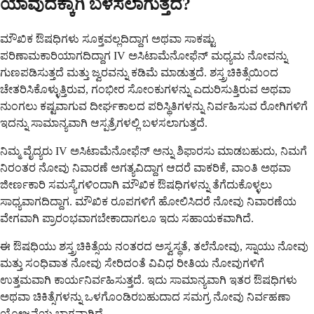
ಯಾವುದಕ್ಕಾಗಿ ಬಳಸಲಾಗುತ್ತದೆ?
ಮೌಖಿಕ ಔಷಧಿಗಳು ಸೂಕ್ತವಲ್ಲದಿದ್ದಾಗ ಅಥವಾ ಸಾಕಷ್ಟು
ಪರಿಣಾಮಕಾರಿಯಾಗದಿದ್ದಾಗ IV ಅಸಿಟಾಮೆನೋಫೆನ್ ಮಧ್ಯಮ ನೋವನ್ನು
ಗುಣಪಡಿಸುತ್ತದೆ ಮತ್ತು ಜ್ವರವನ್ನು ಕಡಿಮೆ ಮಾಡುತ್ತದೆ. ಶಸ್ತ್ರಚಿಕಿತ್ಸೆಯಿಂದ
ಚೇತರಿಸಿಕೊಳ್ಳುತ್ತಿರುವ, ಗಂಭೀರ ಸೋಂಕುಗಳನ್ನು ಎದುರಿಸುತ್ತಿರುವ ಅಥವಾ
ನುಂಗಲು ಕಷ್ಟವಾಗುವ ದೀರ್ಘಕಾಲದ ಪರಿಸ್ಥಿತಿಗಳನ್ನು ನಿರ್ವಹಿಸುವ ರೋಗಿಗಳಿಗೆ
ಇದನ್ನು ಸಾಮಾನ್ಯವಾಗಿ ಆಸ್ಪತ್ರೆಗಳಲ್ಲಿ ಬಳಸಲಾಗುತ್ತದೆ.
ನಿಮ್ಮ ವೈದ್ಯರು IV ಅಸಿಟಾಮೆನೋಫೆನ್ ಅನ್ನು ಶಿಫಾರಸು ಮಾಡಬಹುದು, ನಿಮಗೆ
ನಿರಂತರ ನೋವು ನಿವಾರಣೆ ಅಗತ್ಯವಿದ್ದಾಗ ಆದರೆ ವಾಕರಿಕೆ, ವಾಂತಿ ಅಥವಾ
ಜೀರ್ಣಕಾರಿ ಸಮಸ್ಯೆಗಳಿಂದಾಗಿ ಮೌಖಿಕ ಔಷಧಿಗಳನ್ನು ತೆಗೆದುಕೊಳ್ಳಲು
ಸಾಧ್ಯವಾಗದಿದ್ದಾಗ. ಮೌಖಿಕ ರೂಪಗಳಿಗೆ ಹೋಲಿಸಿದರೆ ನೋವು ನಿವಾರಣೆಯ
ವೇಗವಾಗಿ ಪ್ರಾರಂಭವಾಗಬೇಕಾದಾಗಲೂ ಇದು ಸಹಾಯಕವಾಗಿದೆ.
ಈ ಔಷಧಿಯು ಶಸ್ತ್ರಚಿಕಿತ್ಸೆಯ ನಂತರದ ಅಸ್ವಸ್ಥತೆ, ತಲೆನೋವು, ಸ್ನಾಯು ನೋವು
ಮತ್ತು ಸಂಧಿವಾತ ನೋವು ಸೇರಿದಂತೆ ವಿವಿಧ ರೀತಿಯ ನೋವುಗಳಿಗೆ
ಉತ್ತಮವಾಗಿ ಕಾರ್ಯನಿರ್ವಹಿಸುತ್ತದೆ. ಇದು ಸಾಮಾನ್ಯವಾಗಿ ಇತರ ಔಷಧಿಗಳು
ಅಥವಾ ಚಿಕಿತ್ಸೆಗಳನ್ನು ಒಳಗೊಂಡಿರಬಹುದಾದ ಸಮಗ್ರ ನೋವು ನಿರ್ವಹಣಾ
ಯೋಜನೆಯ ಭಾಗವಾಗಿದೆ.