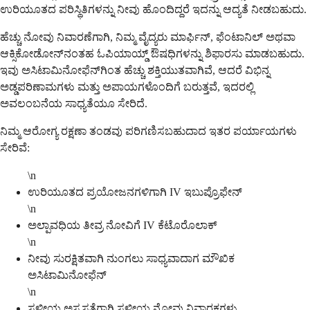
ಉರಿಯೂತದ ಪರಿಸ್ಥಿತಿಗಳನ್ನು ನೀವು ಹೊಂದಿದ್ದರೆ ಇದನ್ನು ಆದ್ಯತೆ ನೀಡಬಹುದು.
ಹೆಚ್ಚು ನೋವು ನಿವಾರಣೆಗಾಗಿ, ನಿಮ್ಮ ವೈದ್ಯರು ಮಾರ್ಫಿನ್, ಫೆಂಟಾನಿಲ್ ಅಥವಾ
ಆಕ್ಸಿಕೋಡೋನ್‌ನಂತಹ ಓಪಿಯಾಯ್ಡ್ ಔಷಧಿಗಳನ್ನು ಶಿಫಾರಸು ಮಾಡಬಹುದು.
ಇವು ಅಸಿಟಾಮಿನೋಫೆನ್‌ಗಿಂತ ಹೆಚ್ಚು ಶಕ್ತಿಯುತವಾಗಿವೆ, ಆದರೆ ವಿಭಿನ್ನ
ಅಡ್ಡಪರಿಣಾಮಗಳು ಮತ್ತು ಅಪಾಯಗಳೊಂದಿಗೆ ಬರುತ್ತವೆ, ಇದರಲ್ಲಿ
ಅವಲಂಬನೆಯ ಸಾಧ್ಯತೆಯೂ ಸೇರಿದೆ.
ನಿಮ್ಮ ಆರೋಗ್ಯ ರಕ್ಷಣಾ ತಂಡವು ಪರಿಗಣಿಸಬಹುದಾದ ಇತರ ಪರ್ಯಾಯಗಳು
ಸೇರಿವೆ:
\n
ಉರಿಯೂತದ ಪ್ರಯೋಜನಗಳಿಗಾಗಿ IV ಇಬುಪ್ರೊಫೇನ್
\n
ಅಲ್ಪಾವಧಿಯ ತೀವ್ರ ನೋವಿಗೆ IV ಕೆಟೊರೊಲಾಕ್
\n
ನೀವು ಸುರಕ್ಷಿತವಾಗಿ ನುಂಗಲು ಸಾಧ್ಯವಾದಾಗ ಮೌಖಿಕ
ಅಸಿಟಾಮಿನೋಫೆನ್
\n
ಸ್ಥಳೀಯ ಅಸ್ವಸ್ಥತೆಗಾಗಿ ಸ್ಥಳೀಯ ನೋವು ನಿವಾರಕಗಳು