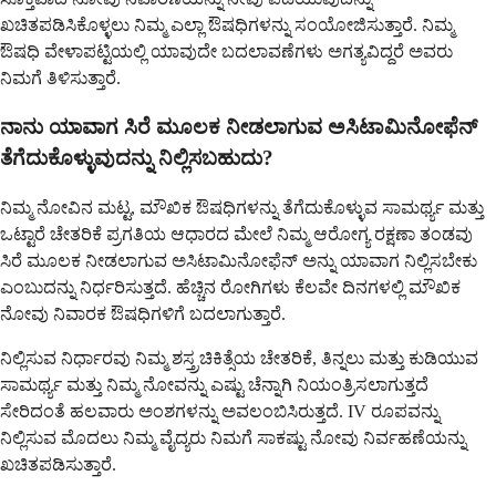
ಖಚಿತಪಡಿಸಿಕೊಳ್ಳಲು ನಿಮ್ಮ ಎಲ್ಲಾ ಔಷಧಿಗಳನ್ನು ಸಂಯೋಜಿಸುತ್ತಾರೆ. ನಿಮ್ಮ
ಔಷಧಿ ವೇಳಾಪಟ್ಟಿಯಲ್ಲಿ ಯಾವುದೇ ಬದಲಾವಣೆಗಳು ಅಗತ್ಯವಿದ್ದರೆ ಅವರು
ನಿಮಗೆ ತಿಳಿಸುತ್ತಾರೆ.
ನಾನು ಯಾವಾಗ ಸಿರೆ ಮೂಲಕ ನೀಡಲಾಗುವ ಅಸಿಟಾಮಿನೋಫೆನ್
ತೆಗೆದುಕೊಳ್ಳುವುದನ್ನು ನಿಲ್ಲಿಸಬಹುದು?
ನಿಮ್ಮ ನೋವಿನ ಮಟ್ಟ, ಮೌಖಿಕ ಔಷಧಿಗಳನ್ನು ತೆಗೆದುಕೊಳ್ಳುವ ಸಾಮರ್ಥ್ಯ ಮತ್ತು
ಒಟ್ಟಾರೆ ಚೇತರಿಕೆ ಪ್ರಗತಿಯ ಆಧಾರದ ಮೇಲೆ ನಿಮ್ಮ ಆರೋಗ್ಯ ರಕ್ಷಣಾ ತಂಡವು
ಸಿರೆ ಮೂಲಕ ನೀಡಲಾಗುವ ಅಸಿಟಾಮಿನೋಫೆನ್ ಅನ್ನು ಯಾವಾಗ ನಿಲ್ಲಿಸಬೇಕು
ಎಂಬುದನ್ನು ನಿರ್ಧರಿಸುತ್ತದೆ. ಹೆಚ್ಚಿನ ರೋಗಿಗಳು ಕೆಲವೇ ದಿನಗಳಲ್ಲಿ ಮೌಖಿಕ
ನೋವು ನಿವಾರಕ ಔಷಧಿಗಳಿಗೆ ಬದಲಾಗುತ್ತಾರೆ.
ನಿಲ್ಲಿಸುವ ನಿರ್ಧಾರವು ನಿಮ್ಮ ಶಸ್ತ್ರಚಿಕಿತ್ಸೆಯ ಚೇತರಿಕೆ, ತಿನ್ನಲು ಮತ್ತು ಕುಡಿಯುವ
ಸಾಮರ್ಥ್ಯ ಮತ್ತು ನಿಮ್ಮ ನೋವನ್ನು ಎಷ್ಟು ಚೆನ್ನಾಗಿ ನಿಯಂತ್ರಿಸಲಾಗುತ್ತದೆ
ಸೇರಿದಂತೆ ಹಲವಾರು ಅಂಶಗಳನ್ನು ಅವಲಂಬಿಸಿರುತ್ತದೆ. IV ರೂಪವನ್ನು
ನಿಲ್ಲಿಸುವ ಮೊದಲು ನಿಮ್ಮ ವೈದ್ಯರು ನಿಮಗೆ ಸಾಕಷ್ಟು ನೋವು ನಿರ್ವಹಣೆಯನ್ನು
ಖಚಿತಪಡಿಸುತ್ತಾರೆ.