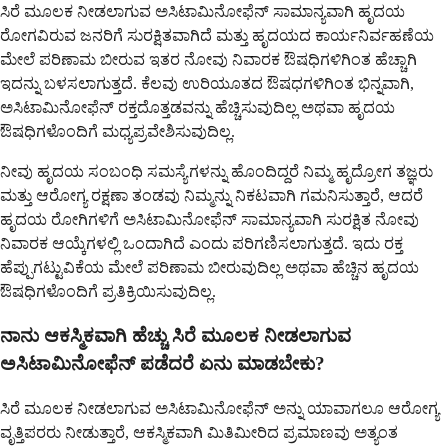
ಸಿರೆ ಮೂಲಕ ನೀಡಲಾಗುವ ಅಸಿಟಾಮಿನೋಫೆನ್ ಸಾಮಾನ್ಯವಾಗಿ ಹೃದಯ
ರೋಗವಿರುವ ಜನರಿಗೆ ಸುರಕ್ಷಿತವಾಗಿದೆ ಮತ್ತು ಹೃದಯದ ಕಾರ್ಯನಿರ್ವಹಣೆಯ
ಮೇಲೆ ಪರಿಣಾಮ ಬೀರುವ ಇತರ ನೋವು ನಿವಾರಕ ಔಷಧಿಗಳಿಗಿಂತ ಹೆಚ್ಚಾಗಿ
ಇದನ್ನು ಬಳಸಲಾಗುತ್ತದೆ. ಕೆಲವು ಉರಿಯೂತದ ಔಷಧಗಳಿಗಿಂತ ಭಿನ್ನವಾಗಿ,
ಅಸಿಟಾಮಿನೋಫೆನ್ ರಕ್ತದೊತ್ತಡವನ್ನು ಹೆಚ್ಚಿಸುವುದಿಲ್ಲ ಅಥವಾ ಹೃದಯ
ಔಷಧಿಗಳೊಂದಿಗೆ ಮಧ್ಯಪ್ರವೇಶಿಸುವುದಿಲ್ಲ.
ನೀವು ಹೃದಯ ಸಂಬಂಧಿ ಸಮಸ್ಯೆಗಳನ್ನು ಹೊಂದಿದ್ದರೆ ನಿಮ್ಮ ಹೃದ್ರೋಗ ತಜ್ಞರು
ಮತ್ತು ಆರೋಗ್ಯ ರಕ್ಷಣಾ ತಂಡವು ನಿಮ್ಮನ್ನು ನಿಕಟವಾಗಿ ಗಮನಿಸುತ್ತಾರೆ, ಆದರೆ
ಹೃದಯ ರೋಗಿಗಳಿಗೆ ಅಸಿಟಾಮಿನೋಫೆನ್ ಸಾಮಾನ್ಯವಾಗಿ ಸುರಕ್ಷಿತ ನೋವು
ನಿವಾರಕ ಆಯ್ಕೆಗಳಲ್ಲಿ ಒಂದಾಗಿದೆ ಎಂದು ಪರಿಗಣಿಸಲಾಗುತ್ತದೆ. ಇದು ರಕ್ತ
ಹೆಪ್ಪುಗಟ್ಟುವಿಕೆಯ ಮೇಲೆ ಪರಿಣಾಮ ಬೀರುವುದಿಲ್ಲ ಅಥವಾ ಹೆಚ್ಚಿನ ಹೃದಯ
ಔಷಧಿಗಳೊಂದಿಗೆ ಪ್ರತಿಕ್ರಿಯಿಸುವುದಿಲ್ಲ.
ನಾನು ಆಕಸ್ಮಿಕವಾಗಿ ಹೆಚ್ಚು ಸಿರೆ ಮೂಲಕ ನೀಡಲಾಗುವ
ಅಸಿಟಾಮಿನೋಫೆನ್ ಪಡೆದರೆ ಏನು ಮಾಡಬೇಕು?
ಸಿರೆ ಮೂಲಕ ನೀಡಲಾಗುವ ಅಸಿಟಾಮಿನೋಫೆನ್ ಅನ್ನು ಯಾವಾಗಲೂ ಆರೋಗ್ಯ
ವೃತ್ತಿಪರರು ನೀಡುತ್ತಾರೆ, ಆಕಸ್ಮಿಕವಾಗಿ ಮಿತಿಮೀರಿದ ಪ್ರಮಾಣವು ಅತ್ಯಂತ