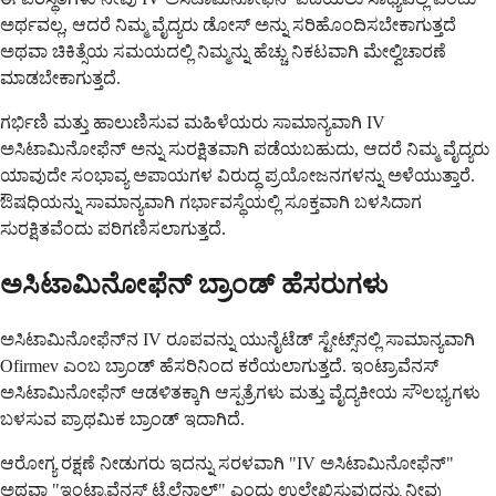
ಅರ್ಥವಲ್ಲ, ಆದರೆ ನಿಮ್ಮ ವೈದ್ಯರು ಡೋಸ್ ಅನ್ನು ಸರಿಹೊಂದಿಸಬೇಕಾಗುತ್ತದೆ
ಅಥವಾ ಚಿಕಿತ್ಸೆಯ ಸಮಯದಲ್ಲಿ ನಿಮ್ಮನ್ನು ಹೆಚ್ಚು ನಿಕಟವಾಗಿ ಮೇಲ್ವಿಚಾರಣೆ
ಮಾಡಬೇಕಾಗುತ್ತದೆ.
ಗರ್ಭಿಣಿ ಮತ್ತು ಹಾಲುಣಿಸುವ ಮಹಿಳೆಯರು ಸಾಮಾನ್ಯವಾಗಿ IV
ಅಸಿಟಾಮಿನೋಫೆನ್ ಅನ್ನು ಸುರಕ್ಷಿತವಾಗಿ ಪಡೆಯಬಹುದು, ಆದರೆ ನಿಮ್ಮ ವೈದ್ಯರು
ಯಾವುದೇ ಸಂಭಾವ್ಯ ಅಪಾಯಗಳ ವಿರುದ್ಧ ಪ್ರಯೋಜನಗಳನ್ನು ಅಳೆಯುತ್ತಾರೆ.
ಔಷಧಿಯನ್ನು ಸಾಮಾನ್ಯವಾಗಿ ಗರ್ಭಾವಸ್ಥೆಯಲ್ಲಿ ಸೂಕ್ತವಾಗಿ ಬಳಸಿದಾಗ
ಸುರಕ್ಷಿತವೆಂದು ಪರಿಗಣಿಸಲಾಗುತ್ತದೆ.
ಅಸಿಟಾಮಿನೋಫೆನ್ ಬ್ರಾಂಡ್ ಹೆಸರುಗಳು
ಅಸಿಟಾಮಿನೋಫೆನ್‌ನ IV ರೂಪವನ್ನು ಯುನೈಟೆಡ್ ಸ್ಟೇಟ್ಸ್‌ನಲ್ಲಿ ಸಾಮಾನ್ಯವಾಗಿ
Ofirmev ಎಂಬ ಬ್ರಾಂಡ್ ಹೆಸರಿನಿಂದ ಕರೆಯಲಾಗುತ್ತದೆ. ಇಂಟ್ರಾವೆನಸ್
ಅಸಿಟಾಮಿನೋಫೆನ್ ಆಡಳಿತಕ್ಕಾಗಿ ಆಸ್ಪತ್ರೆಗಳು ಮತ್ತು ವೈದ್ಯಕೀಯ ಸೌಲಭ್ಯಗಳು
ಬಳಸುವ ಪ್ರಾಥಮಿಕ ಬ್ರಾಂಡ್ ಇದಾಗಿದೆ.
ಆರೋಗ್ಯ ರಕ್ಷಣೆ ನೀಡುಗರು ಇದನ್ನು ಸರಳವಾಗಿ "IV ಅಸಿಟಾಮಿನೋಫೆನ್"
ಅಥವಾ "ಇಂಟ್ರಾವೆನಸ್ ಟೈಲೆನಾಲ್" ಎಂದು ಉಲ್ಲೇಖಿಸುವುದನ್ನು ನೀವು