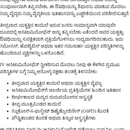
ಸಂಪೂರ್ಣವಾಗಿ ತಪ್ಪಿಸಬೇಕು. ಈ ಔಷಧಿಯನ್ನು ಶಿಫಾರಸು ಮಾಡುವ ಮೊದಲು
ನಿಮ್ಮ ವೈದ್ಯರು ನಿಮ್ಮ ವೈದ್ಯಕೀಯ ಇತಿಹಾಸವನ್ನು ಎಚ್ಚರಿಕೆಯಿಂದ ಪರಿಶೀಲಿಸುತ್ತಾರೆ.
ತೀವ್ರವಾದ ಯಕೃತ್ತಿನ ಕಾಯಿಲೆ ಇರುವ ಜನರು ಸಾಮಾನ್ಯವಾಗಿ ಯಾವುದೇ
ರೂಪದಲ್ಲಿ ಅಸಿಟಾಮಿನೋಫೆನ್ ಅನ್ನು ತಪ್ಪಿಸಬೇಕು ಏಕೆಂದರೆ ಅವರ ಯಕೃತ್ತು
ಔಷಧಿಯನ್ನು ಸುರಕ್ಷಿತವಾಗಿ ಪ್ರಕ್ರಿಯೆಗೊಳಿಸಲು ಸಾಧ್ಯವಾಗದಿರಬಹುದು. ಇದು
ಸಿರೋಸಿಸ್, ಹೆಪಟೈಟಿಸ್ ಅಥವಾ ಇತರ ಗಮನಾರ್ಹ ಯಕೃತ್ತಿನ ಪರಿಸ್ಥಿತಿಗಳನ್ನು
ಹೊಂದಿರುವ ವ್ಯಕ್ತಿಗಳನ್ನು ಒಳಗೊಂಡಿದೆ.
IV ಅಸಿಟಾಮಿನೋಫೆನ್ ಸ್ವೀಕರಿಸುವ ಮೊದಲು ನೀವು ಈ ಕೆಳಗಿನ ಪ್ರಮುಖ
ಪರಿಸ್ಥಿತಿಗಳ ಬಗ್ಗೆ ನಿಮ್ಮ ಆರೋಗ್ಯ ರಕ್ಷಣಾ ತಂಡಕ್ಕೆ ತಿಳಿಸಬೇಕು:
ತೀವ್ರವಾದ ಯಕೃತ್ತಿನ ಕಾಯಿಲೆ ಅಥವಾ ಯಕೃತ್ತಿನ ವೈಫಲ್ಯ
ಅಸಿಟಾಮಿನೋಫೆನ್‌ಗೆ ಅಲರ್ಜಿಯ ಪ್ರತಿಕ್ರಿಯೆಗಳ ಹಿಂದಿನ ಇತಿಹಾಸ
ದೀರ್ಘಕಾಲದ ಮದ್ಯದ ದುರುಪಯೋಗದ ಅಸ್ವಸ್ಥತೆ
ತೀವ್ರ ಮೂತ್ರಪಿಂಡದ ಕಾಯಿಲೆ
ಗ್ಲೂಕೋಸ್-6-ಫಾಸ್ಫೇಟ್ ಡಿಹೈಡ್ರೋಜಿನೇಸ್ (G6PD) ಕೊರತೆ
ಪೌಷ್ಟಿಕಾಂಶದ ಕೊರತೆ ಅಥವಾ ತಿನ್ನುವ ಅಸ್ವಸ್ಥತೆಗಳು
ಈ ಪರಿಸ್ಥಿತಿಗಳು ನೀವು IV ಅಸಿಟಾಮಿನೋಫೆನ್ ಪಡೆಯಲು ಸಾಧ್ಯವಿಲ್ಲ ಎಂದು