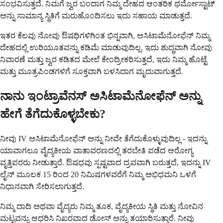
ಸಂಭವಿಸುತ್ತದೆ. ನಿಮಗೆ ಜ್ವರ ಬಂದಾಗ ನಿಮ್ಮ ದೇಹದ ಆಂತರಿಕ ಥರ್ಮೋಸ್ಟಾಟ್
ಅನ್ನು ಸಾಮಾನ್ಯ ಸ್ಥಿತಿಗೆ ಮರುಹೊಂದಿಸಲು ಇದು ಸಹಾಯ ಮಾಡುತ್ತದೆ.
ಇತರ ಕೆಲವು ನೋವು ಔಷಧಿಗಳಿಗಿಂತ ಭಿನ್ನವಾಗಿ, ಅಸಿಟಾಮೆನೋಫೆನ್ ನಿಮ್ಮ
ದೇಹದಲ್ಲಿ ಉರಿಯೂತವನ್ನು ಕಡಿಮೆ ಮಾಡುವುದಿಲ್ಲ. ಇದು ಶುದ್ಧವಾಗಿ ನೋವು
ನಿವಾರಣೆ ಮತ್ತು ಜ್ವರ ಕಡಿತದ ಮೇಲೆ ಕೇಂದ್ರೀಕರಿಸುತ್ತದೆ, ಇದು ನಿಮ್ಮ ಹೊಟ್ಟೆ
ಮತ್ತು ಮೂತ್ರಪಿಂಡಗಳಿಗೆ ಸೂಕ್ತವಾಗಿ ಬಳಸಿದಾಗ ಮೃದುವಾಗುತ್ತದೆ.
ನಾನು ಇಂಟ್ರಾವೆನಸ್ ಅಸಿಟಾಮೆನೋಫೆನ್ ಅನ್ನು
ಹೇಗೆ ತೆಗೆದುಕೊಳ್ಳಬೇಕು?
ನೀವು IV ಅಸಿಟಾಮೆನೋಫೆನ್ ಅನ್ನು ನೀವೇ ತೆಗೆದುಕೊಳ್ಳುವುದಿಲ್ಲ - ಇದನ್ನು
ಯಾವಾಗಲೂ ವೈದ್ಯಕೀಯ ವಾತಾವರಣದಲ್ಲಿ ತರಬೇತಿ ಪಡೆದ ಆರೋಗ್ಯ
ವೃತ್ತಿಪರರು ನೀಡುತ್ತಾರೆ. ಔಷಧವು ಸ್ಪಷ್ಟವಾದ ದ್ರವವಾಗಿ ಬರುತ್ತದೆ, ಇದನ್ನು IV
ಲೈನ್ ಮೂಲಕ 15 ರಿಂದ 20 ನಿಮಿಷಗಳವರೆಗೆ ನಿಮ್ಮ ಅಭಿಧಮನಿ ಒಳಗೆ
ನಿಧಾನವಾಗಿ ಸೇರಿಸಲಾಗುತ್ತದೆ.
ನಿಮ್ಮ ದಾದಿ ಅಥವಾ ವೈದ್ಯರು ನಿಮ್ಮ ತೂಕ, ವೈದ್ಯಕೀಯ ಸ್ಥಿತಿ ಮತ್ತು ನೋವಿನ
ಮಟ್ಟವನ್ನು ಆಧರಿಸಿ ನಿಖರವಾದ ಡೋಸ್ ಅನ್ನು ತಯಾರಿಸುತ್ತಾರೆ. ನೀವು