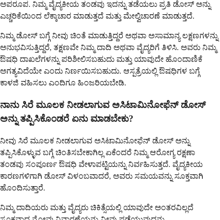
ಅಪರೂಪ. ನಿಮ್ಮ ವೈದ್ಯಕೀಯ ತಂಡವು ಇದನ್ನು ತಡೆಯಲು ಪ್ರತಿ ಡೋಸ್ ಅನ್ನು
ಎಚ್ಚರಿಕೆಯಿಂದ ಲೆಕ್ಕಾಚಾರ ಮಾಡುತ್ತದೆ ಮತ್ತು ಮೇಲ್ವಿಚಾರಣೆ ಮಾಡುತ್ತದೆ.
ನಿಮ್ಮ ಡೋಸ್ ಬಗ್ಗೆ ನೀವು ಚಿಂತೆ ಮಾಡುತ್ತಿದ್ದರೆ ಅಥವಾ ಅಸಾಮಾನ್ಯ ಲಕ್ಷಣಗಳನ್ನು
ಅನುಭವಿಸುತ್ತಿದ್ದರೆ, ತಕ್ಷಣವೇ ನಿಮ್ಮ ದಾದಿ ಅಥವಾ ವೈದ್ಯರಿಗೆ ತಿಳಿಸಿ. ಅವರು ನಿಮ್ಮ
ಔಷಧಿ ದಾಖಲೆಗಳನ್ನು ಪರಿಶೀಲಿಸಬಹುದು ಮತ್ತು ಯಾವುದೇ ಹೊಂದಾಣಿಕೆ
ಅಗತ್ಯವಿದೆಯೇ ಎಂದು ನಿರ್ಣಯಿಸಬಹುದು. ಆಸ್ಪತ್ರೆಯಲ್ಲಿ ಔಷಧಿಗಳ ಬಗ್ಗೆ
ಕಾಳಜಿ ವಹಿಸಲು ಎಂದಿಗೂ ಹಿಂಜರಿಯಬೇಡಿ.
ನಾನು ಸಿರೆ ಮೂಲಕ ನೀಡಲಾಗುವ ಅಸಿಟಾಮಿನೋಫೆನ್ ಡೋಸ್
ಅನ್ನು ತಪ್ಪಿಸಿಕೊಂಡರೆ ಏನು ಮಾಡಬೇಕು?
ನೀವು ಸಿರೆ ಮೂಲಕ ನೀಡಲಾಗುವ ಅಸಿಟಾಮಿನೋಫೆನ್ ಡೋಸ್ ಅನ್ನು
ತಪ್ಪಿಸಿಕೊಳ್ಳುವ ಬಗ್ಗೆ ಚಿಂತಿಸಬೇಕಾಗಿಲ್ಲ ಏಕೆಂದರೆ ನಿಮ್ಮ ಆರೋಗ್ಯ ರಕ್ಷಣಾ
ತಂಡವು ಸಂಪೂರ್ಣ ಔಷಧಿ ವೇಳಾಪಟ್ಟಿಯನ್ನು ನಿರ್ವಹಿಸುತ್ತದೆ. ವೈದ್ಯಕೀಯ
ಕಾರಣಗಳಿಗಾಗಿ ಡೋಸ್ ವಿಳಂಬವಾದರೆ, ಅವರು ಸಮಯವನ್ನು ಸೂಕ್ತವಾಗಿ
ಹೊಂದಿಸುತ್ತಾರೆ.
ನಿಮ್ಮ ದಾದಿಯರು ಮತ್ತು ವೈದ್ಯರು ಚಿಕಿತ್ಸೆಯಲ್ಲಿ ಯಾವುದೇ ಅಂತರವಿಲ್ಲದೆ
ಸೂಕ್ತವಾದ ನೋವು ನಿವಾರಣೆಯನ್ನು ನೀವು ಪಡೆಯುವುದನ್ನು