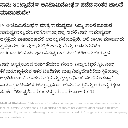
ನಾನು ಇಂಟ್ರಾವೆನಸ್ ಅಸಿಟಾಮಿನೋಫೆನ್ ಪಡೆದ ನಂತರ ಚಾಲನೆ
ಮಾಡಬಹುದೇ?
IV ಅಸಿಟಾಮಿನೋಫೆನ್ ಮಾತ್ರ ಸಾಮಾನ್ಯವಾಗಿ ನಿಮ್ಮ ಚಾಲನೆ ಮಾಡುವ
ಸಾಮರ್ಥ್ಯವನ್ನು ದುರ್ಬಲಗೊಳಿಸುವುದಿಲ್ಲ, ಆದರೆ ನೀವು ಸಾಮಾನ್ಯವಾಗಿ
ಆಸ್ಪತ್ರೆಯ ವಾತಾವರಣದಲ್ಲಿ ಅದನ್ನು ಪಡೆಯುತ್ತೀರಿ, ಅಲ್ಲಿ ಚಾಲನೆ ಮಾಡುವುದು
ಪ್ರಸ್ತುತವಲ್ಲ. ಕೆಲವು ಜನರಲ್ಲಿ ಔಷಧವು ಸೌಮ್ಯ ತಲೆತಿರುಗುವಿಕೆಗೆ
ಕಾರಣವಾಗಬಹುದು, ಇದು ಸಮನ್ವಯದ ಮೇಲೆ ಪರಿಣಾಮ ಬೀರುತ್ತದೆ.
ನೀವು ಆಸ್ಪತ್ರೆಯಿಂದ ಬಿಡುಗಡೆಯಾದ ನಂತರ, ನಿಮ್ಮ ಒಟ್ಟಾರೆ ಸ್ಥಿತಿ, ನೀವು
ತೆಗೆದುಕೊಳ್ಳುತ್ತಿರುವ ಇತರ ಔಷಧಿಗಳು ಮತ್ತು ನಿಮ್ಮ ಚೇತರಿಕೆಯ ಸ್ಥಿತಿಯನ್ನು
ಆಧರಿಸಿ ಚಾಲನೆ ಮಾಡುವ ಬಗ್ಗೆ ನಿಮ್ಮ ವೈದ್ಯರು ನಿಮಗೆ ಸಲಹೆ ನೀಡುತ್ತಾರೆ.
ಸಾಮಾನ್ಯ ಚಟುವಟಿಕೆಗಳನ್ನು ಪುನರಾರಂಭಿಸುವ ಬಗ್ಗೆ ನಿಮ್ಮ ಆರೋಗ್ಯ ರಕ್ಷಣಾ
ತಂಡದ ನಿರ್ದಿಷ್ಟ ಶಿಫಾರಸುಗಳನ್ನು ಯಾವಾಗಲೂ ಅನುಸರಿಸಿ.
Medical Disclaimer:
This article is for informational purposes only and does not constitute
medical advice. Always consult a qualified healthcare provider for diagnosis and treatment
decisions. If you are experiencing a medical emergency, call 911 or go to the nearest emergency
room immediately.