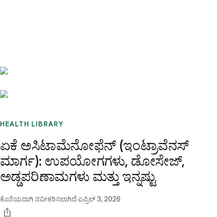
Benchmarks
Stories
FAQ
Sign up / Log in
HEALTH LIBRARY
ಏಕೆ ಅಸಿಟಾಮೆನೋಫೆನ್ (ಇಂಟ್ರಾವೆನಸ್
ಮಾರ್ಗ): ಉಪಯೋಗಗಳು, ಡೋಸೇಜ್,
ಅಡ್ಡಪರಿಣಾಮಗಳು ಮತ್ತು ಇನ್ನಷ್ಟು
ಕೊನೆಯದಾಗಿ ನವೀಕರಿಸಲಾಗಿದೆ
ಏಪ್ರಿಲ್ 3, 2026