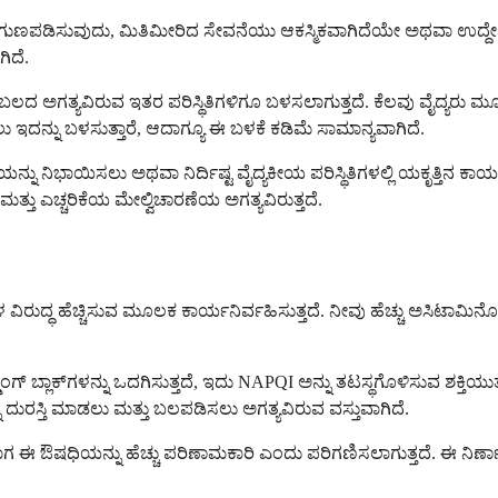
್ನು ಗುಣಪಡಿಸುವುದು, ಮಿತಿಮೀರಿದ ಸೇವನೆಯು ಆಕಸ್ಮಿಕವಾಗಿದೆಯೇ ಅಥವಾ ಉದ್
ಿದೆ.
ಬೆಂಬಲದ ಅಗತ್ಯವಿರುವ ಇತರ ಪರಿಸ್ಥಿತಿಗಳಿಗೂ ಬಳಸಲಾಗುತ್ತದೆ. ಕೆಲವು ವೈದ್ಯ
ನ್ನು ಬಳಸುತ್ತಾರೆ, ಆದಾಗ್ಯೂ ಈ ಬಳಕೆ ಕಡಿಮೆ ಸಾಮಾನ್ಯವಾಗಿದೆ.
ು ನಿಭಾಯಿಸಲು ಅಥವಾ ನಿರ್ದಿಷ್ಟ ವೈದ್ಯಕೀಯ ಪರಿಸ್ಥಿತಿಗಳಲ್ಲಿ ಯಕೃತ್ತಿನ ಕಾರ್
್ತು ಎಚ್ಚರಿಕೆಯ ಮೇಲ್ವಿಚಾರಣೆಯ ಅಗತ್ಯವಿರುತ್ತದೆ.
 ವಸ್ತುಗಳ ವಿರುದ್ಧ ಹೆಚ್ಚಿಸುವ ಮೂಲಕ ಕಾರ್ಯನಿರ್ವಹಿಸುತ್ತದೆ. ನೀವು ಹೆಚ್ಚು ಅಸಿ
ಂಗ್ ಬ್ಲಾಕ್‌ಗಳನ್ನು ಒದಗಿಸುತ್ತದೆ, ಇದು NAPQI ಅನ್ನು ತಟಸ್ಥಗೊಳಿಸುವ ಶಕ್ತಿ
್ನು ದುರಸ್ತಿ ಮಾಡಲು ಮತ್ತು ಬಲಪಡಿಸಲು ಅಗತ್ಯವಿರುವ ವಸ್ತುವಾಗಿದೆ.
 ಈ ಔಷಧಿಯನ್ನು ಹೆಚ್ಚು ಪರಿಣಾಮಕಾರಿ ಎಂದು ಪರಿಗಣಿಸಲಾಗುತ್ತದೆ. ಈ ನ