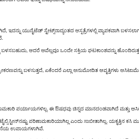
 ಇದನ್ನು ಯುನೈಟೆಡ್ ಸ್ಟೇಟ್ಸ್‌ನಾದ್ಯಂತದ ಆಸ್ಪತ್ರೆಗಳಲ್ಲಿ ವ್ಯಾಪಕವಾಗಿ ಬಳಸಲಾಗು
ೆ.
 ಬಳಸಬಹುದು, ಆದರೆ ಅವೆಲ್ಲವೂ ಒಂದೇ ಸಕ್ರಿಯ ಘಟಕಾಂಶವನ್ನು ಹೊಂದಿರುತ್ತವೆ ಮತ್
ತ್ರೀಕರಣವನ್ನು ಬಳಸುತ್ತದೆ, ಏಕೆಂದರೆ ಎಲ್ಲಾ ಅನುಮೋದಿತ ಆವೃತ್ತಿಗಳು ಅಸಿಟಾ
ದೇ ಪರಿಣಾಮಕಾರಿ ಪರ್ಯಾಯಗಳಿಲ್ಲ. ಈ ಔಷಧವು ಚಿನ್ನದ ಮಾನದಂಡವಾಗಿದೆ ಮತ್ತು ಅ
ಲ್ಸಿಸ್ಟೀನ್‌ನಷ್ಟು ಪರಿಣಾಮಕಾರಿಯಾಗಿಲ್ಲ ಎಂದು ಸಾಬೀತಾಗಿಲ್ಲ. ಯಕೃತ್ತಿನ ಕಸಿ
ು ಕೊನೆಯ ಉಪಾಯಗಳಾಗಿವೆ.