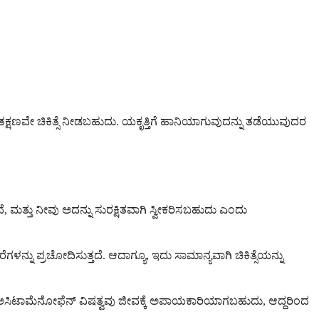
ತಕ್ಷಣವೇ ಚಿಕಿತ್ಸೆ ನೀಡಬಹುದು. ಯಕೃತ್ತಿಗೆ ಹಾನಿಯಾಗುವುದನ್ನು ತಡೆಯುವುದರ
ದೆ, ಮತ್ತು ನೀವು ಅದನ್ನು ಸುರಕ್ಷಿತವಾಗಿ ಸ್ವೀಕರಿಸಬಹುದು ಎಂದು
ನು ಪ್ರಚೋದಿಸುತ್ತದೆ. ಆದಾಗ್ಯೂ, ಇದು ಸಾಮಾನ್ಯವಾಗಿ ಚಿಕಿತ್ಸೆಯನ್ನು
 ನೀಡದ ಅಸಿಟಾಮೆನೋಫೆನ್ ವಿಷತ್ವವು ಜೀವಕ್ಕೆ ಅಪಾಯಕಾರಿಯಾಗಬಹುದು, ಆದ್ದರಿಂದ