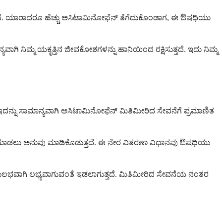
ತ್ತದೆ. ಯಾರಾದರೂ ಹೆಚ್ಚು ಅಸಿಟಾಮಿನೋಫೆನ್ ತೆಗೆದುಕೊಂಡಾಗ, ಈ ಔಷಧಿಯು
ವಾಗಿ ನಿಮ್ಮ ಯಕೃತ್ತಿನ ಜೀವಕೋಶಗಳನ್ನು ಹಾನಿಯಿಂದ ರಕ್ಷಿಸುತ್ತದೆ. ಇದು ನಿಮ್ಮ
. ಇದನ್ನು ಸಾಮಾನ್ಯವಾಗಿ ಅಸಿಟಾಮಿನೋಫೆನ್ ಮಿತಿಮೀರಿದ ಸೇವನೆಗೆ ಪ್ರಮಾಣಿತ
ೆಲಸ ಮಾಡಲು ಅನುವು ಮಾಡಿಕೊಡುತ್ತದೆ. ಈ ನೇರ ವಿತರಣಾ ವಿಧಾನವು ಔಷಧಿಯು
ಲ್ಲಿ ಸುಲಭವಾಗಿ ಲಭ್ಯವಾಗುವಂತೆ ಇಡಲಾಗುತ್ತದೆ. ಮಿತಿಮೀರಿದ ಸೇವನೆಯ ನಂತರ