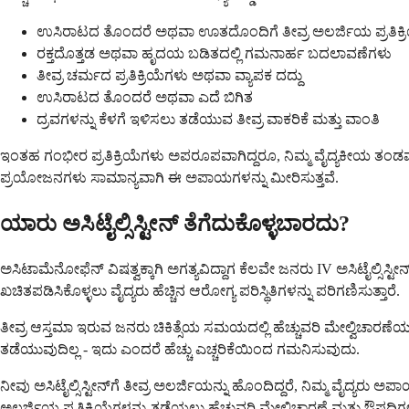
ಉಸಿರಾಟದ ತೊಂದರೆ ಅಥವಾ ಊತದೊಂದಿಗೆ ತೀವ್ರ ಅಲರ್ಜಿಯ ಪ್ರತಿಕ್ರ
ರಕ್ತದೊತ್ತಡ ಅಥವಾ ಹೃದಯ ಬಡಿತದಲ್ಲಿ ಗಮನಾರ್ಹ ಬದಲಾವಣೆಗಳು
ತೀವ್ರ ಚರ್ಮದ ಪ್ರತಿಕ್ರಿಯೆಗಳು ಅಥವಾ ವ್ಯಾಪಕ ದದ್ದು
ಉಸಿರಾಟದ ತೊಂದರೆ ಅಥವಾ ಎದೆ ಬಿಗಿತ
ದ್ರವಗಳನ್ನು ಕೆಳಗೆ ಇಳಿಸಲು ತಡೆಯುವ ತೀವ್ರ ವಾಕರಿಕೆ ಮತ್ತು ವಾಂತಿ
ಇಂತಹ ಗಂಭೀರ ಪ್ರತಿಕ್ರಿಯೆಗಳು ಅಪರೂಪವಾಗಿದ್ದರೂ, ನಿಮ್ಮ ವೈದ್ಯಕೀಯ ತಂಡವು ನ
ಪ್ರಯೋಜನಗಳು ಸಾಮಾನ್ಯವಾಗಿ ಈ ಅಪಾಯಗಳನ್ನು ಮೀರಿಸುತ್ತವೆ.
ಯಾರು ಅಸಿಟೈಲ್ಸಿಸ್ಟೀನ್ ತೆಗೆದುಕೊಳ್ಳಬಾರದು?
ಅಸಿಟಾಮೆನೋಫೆನ್ ವಿಷತ್ವಕ್ಕಾಗಿ ಅಗತ್ಯವಿದ್ದಾಗ ಕೆಲವೇ ಜನರು IV ಅಸಿಟೈಲ್ಸಿಸ್ಟೀನ
ಖಚಿತಪಡಿಸಿಕೊಳ್ಳಲು ವೈದ್ಯರು ಹೆಚ್ಚಿನ ಆರೋಗ್ಯ ಪರಿಸ್ಥಿತಿಗಳನ್ನು ಪರಿಗಣಿಸುತ್ತಾರೆ.
ತೀವ್ರ ಆಸ್ತಮಾ ಇರುವ ಜನರು ಚಿಕಿತ್ಸೆಯ ಸಮಯದಲ್ಲಿ ಹೆಚ್ಚುವರಿ ಮೇಲ್ವಿಚಾರಣೆ
ತಡೆಯುವುದಿಲ್ಲ - ಇದು ಎಂದರೆ ಹೆಚ್ಚು ಎಚ್ಚರಿಕೆಯಿಂದ ಗಮನಿಸುವುದು.
ನೀವು ಅಸಿಟೈಲ್ಸಿಸ್ಟೀನ್‌ಗೆ ತೀವ್ರ ಅಲರ್ಜಿಯನ್ನು ಹೊಂದಿದ್ದರೆ, ನಿಮ್ಮ ವೈದ್ಯ
ಅಲರ್ಜಿಯ ಪ್ರತಿಕ್ರಿಯೆಗಳನ್ನು ತಡೆಯಲು ಹೆಚ್ಚುವರಿ ಮೇಲ್ವಿಚಾರಣೆ ಮತ್ತು ಔಷ