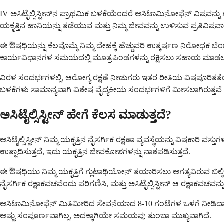
IV ಅಸಿಟೈಲ್ಸಿಸ್ಟೀನ್‌ನ ಪ್ರಾಥಮಿಕ ಬಳಕೆಯೆಂದರೆ ಅಸಿಟಾಮಿನೋಫೆನ್ ವಿಷವನ
ಯಕೃತ್ತಿನ ಹಾನಿಯನ್ನು ತಡೆಯುವ ಮತ್ತು ನಿಮ್ಮ ಜೀವವನ್ನು ಉಳಿಸುವ ಪ್ರತಿವಿಷವಾಗ
ಈ ಔಷಧಿಯನ್ನು ಕೆಲವೊಮ್ಮೆ ನಿಮ್ಮ ದೇಹಕ್ಕೆ ಹೆಚ್ಚುವರಿ ಉತ್ಕರ್ಷಣ ನಿರೋಧಕ 
ಕಾರ್ಯವಿಧಾನಗಳ ಸಮಯದಲ್ಲಿ ಮೂತ್ರಪಿಂಡಗಳನ್ನು ರಕ್ಷಿಸಲು ಸಹಾಯ ಮಾಡಲು ಇದ
ವಿರಳ ಸಂದರ್ಭಗಳಲ್ಲಿ, ಆರೋಗ್ಯ ರಕ್ಷಣೆ ನೀಡುಗರು ಇತರ ರೀತಿಯ ವಿಷಪೂರಿತತೆಯನ್ನ
ಬಳಕೆಗಳು ಸಾಮಾನ್ಯವಾಗಿ ವಿಶೇಷ ವೈದ್ಯಕೀಯ ಸಂದರ್ಭಗಳಿಗೆ ಮೀಸಲಾಗಿರುತ್ತವೆ ಮತ
ಅಸಿಟೈಲ್ಸಿಸ್ಟೀನ್ ಹೇಗೆ ಕೆಲಸ ಮಾಡುತ್ತದೆ?
ಅಸಿಟೈಲ್ಸಿಸ್ಟೀನ್ ನಿಮ್ಮ ಯಕೃತ್ತಿನ ನೈಸರ್ಗಿಕ ರಕ್ಷಣಾ ವ್ಯವಸ್ಥೆಯನ್ನು ವಿಷಕಾರಿ
ಉತ್ಪಾದಿಸುತ್ತದೆ, ಇದು ಯಕೃತ್ತಿನ ಜೀವಕೋಶಗಳನ್ನು ನಾಶಪಡಿಸುತ್ತದೆ.
ಈ ಔಷಧಿಯು ನಿಮ್ಮ ಯಕೃತ್ತಿಗೆ ಗ್ಲುಟಾಥಿಯೋನ್ ತಯಾರಿಸಲು ಅಗತ್ಯವಿರುವ ಬಿಲ್ಡಿ
ನೈಸರ್ಗಿಕ ರಕ್ಷಾಕವಚವೆಂದು ಪರಿಗಣಿಸಿ, ಮತ್ತು ಅಸಿಟೈಲ್ಸಿಸ್ಟೀನ್ ಆ ರಕ್ಷಾಕವಚವನ
ಅಸಿಟಾಮಿನೋಫೆನ್ ಮಿತಿಮೀರಿದ ಸೇವನೆಯಾದ 8-10 ಗಂಟೆಗಳ ಒಳಗೆ ನೀಡಿದಾಗ
ಅಷ್ಟು ಸಂಪೂರ್ಣವಾಗಿಲ್ಲ, ಅದಕ್ಕಾಗಿಯೇ ಸಮಯವು ತುಂಬಾ ಮುಖ್ಯವಾಗಿದೆ.