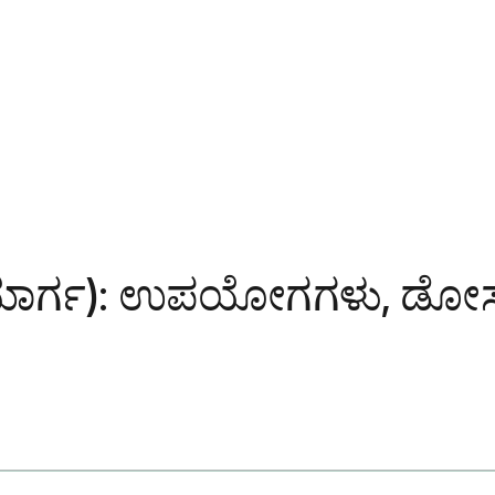
ೆನಸ್ ಮಾರ್ಗ): ಉಪಯೋಗಗಳು, ಡೋ