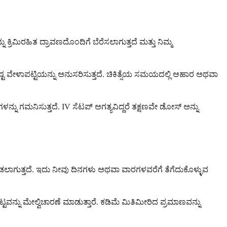
ು ಕ್ರಿಮಿರಹಿತ ದ್ರಾವಣದೊಂದಿಗೆ ಬೆರೆಸಲಾಗುತ್ತದೆ ಮತ್ತು ನಿಮ್ಮ
ಷ್ಟ ವೇಳಾಪಟ್ಟಿಯನ್ನು ಅನುಸರಿಸುತ್ತದೆ. ಚಿಕಿತ್ಸೆಯ ಸಮಯದಲ್ಲಿ ಆಹಾರ ಅಥವಾ
ಯೆಗಳನ್ನು ಗಮನಿಸುತ್ತದೆ. IV ಸೆಟಪ್ ಅಗತ್ಯವಿದ್ದರೆ ತಕ್ಷಣವೇ ಡೋಸ್ ಅನ್ನು
ನೀಡಲಾಗುತ್ತದೆ. ಇದು ನೀವು ದಿನಗಳು ಅಥವಾ ವಾರಗಳವರೆಗೆ ತೆಗೆದುಕೊಳ್ಳುವ
ಟ್ಟವನ್ನು ಮೇಲ್ವಿಚಾರಣೆ ಮಾಡುತ್ತಾರೆ. ಕಡಿಮೆ ಮಿತಿಮೀರಿದ ಪ್ರಮಾಣವನ್ನು