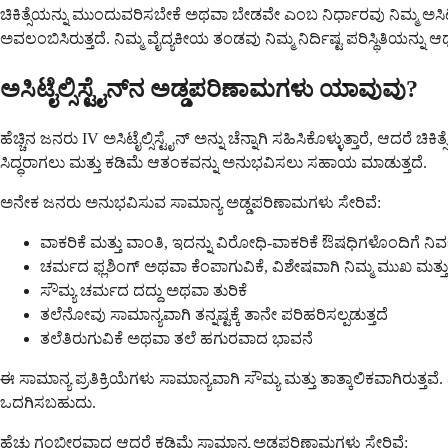
ಚಿಕಿತ್ಸೆಯನ್ನು ಮುಂದುವರಿಸಬೇಕೆ ಅಥವಾ ಬೇಡವೇ ಎಂಬ ನಿರ್ಧಾರವು ನಿಮ್ಮ ಅಸಿಟಾ
ಅವಲಂಬಿಸಿರುತ್ತದೆ. ನಿಮ್ಮ ವೈದ್ಯಕೀಯ ತಂಡವು ನಿಮ್ಮ ನಿರ್ದಿಷ್ಟ ಪರಿಸ್ಥಿತಿಯನ್ನು ಆಧ
ಅಸಿಟೈಲ್ಸಿಸ್ಟೈನ್‌ನ ಅಡ್ಡಪರಿಣಾಮಗಳು ಯಾವುವು?
ಹೆಚ್ಚಿನ ಜನರು IV ಅಸಿಟೈಲ್ಸಿಸ್ಟೈನ್ ಅನ್ನು ಚೆನ್ನಾಗಿ ಸಹಿಸಿಕೊಳ್ಳುತ್ತಾರೆ, ಆದ
ಸಿದ್ಧರಾಗಲು ಮತ್ತು ಕಡಿಮೆ ಆತಂಕವನ್ನು ಅನುಭವಿಸಲು ಸಹಾಯ ಮಾಡುತ್ತದೆ.
ಅನೇಕ ಜನರು ಅನುಭವಿಸುವ ಸಾಮಾನ್ಯ ಅಡ್ಡಪರಿಣಾಮಗಳು ಸೇರಿವೆ:
ವಾಕರಿಕೆ ಮತ್ತು ವಾಂತಿ, ಇದನ್ನು ವಿರೋಧಿ-ವಾಕರಿಕೆ ಔಷಧಿಗಳೊಂದಿಗೆ ನ
ಚರ್ಮದ ಫ್ಲಶಿಂಗ್ ಅಥವಾ ಕೆಂಪಾಗುವಿಕೆ, ವಿಶೇಷವಾಗಿ ನಿಮ್ಮ ಮುಖ ಮತ್ತು
ಸೌಮ್ಯ ಚರ್ಮದ ದದ್ದು ಅಥವಾ ತುರಿಕೆ
ತಲೆನೋವು ಸಾಮಾನ್ಯವಾಗಿ ತನ್ನಷ್ಟಕ್ಕೆ ತಾನೇ ಪರಿಹರಿಸಲ್ಪಡುತ್ತದೆ
ತಲೆತಿರುಗುವಿಕೆ ಅಥವಾ ತಲೆ ಹಗುರವಾದ ಭಾವನೆ
ಈ ಸಾಮಾನ್ಯ ಪ್ರತಿಕ್ರಿಯೆಗಳು ಸಾಮಾನ್ಯವಾಗಿ ಸೌಮ್ಯ ಮತ್ತು ತಾತ್ಕಾಲಿಕವಾಗಿರುತ
ಒದಗಿಸಬಹುದು.
ಹೆಚ್ಚು ಗಂಭೀರವಾದ ಆದರೆ ಕಡಿಮೆ ಸಾಮಾನ್ಯ ಅಡ್ಡಪರಿಣಾಮಗಳು ಸೇರಿವೆ: