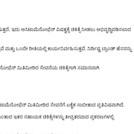
ತ್ತದೆ. ಇದು ಅಸಿಟಾಮೆನೋಫೆನ್ ವಿಷತ್ವಕ್ಕೆ ಚಿಕಿತ್ಸೆ ನೀಡಲು ಅಭಿವೃದ್ಧಿಪಡಿಸಲಾದ
ತು ಒಂದೇ ರೀತಿಯಲ್ಲಿ ಕಾರ್ಯನಿರ್ವಹಿಸುತ್ತವೆ. ನಿರ್ದಿಷ್ಟ ಬ್ರಾಂಡ್ ಹೆಸರನ್ನು
ಮೆನೋಫೆನ್ ಮಿತಿಮೀರಿದ ಸೇವನೆಯ ಚಿಕಿತ್ಸೆಗಾಗಿ ಸಮಾನವಾಗಿ
ಸಿಟಾಮೆನೋಫೆನ್ ಮಿತಿಮೀರಿದ ಸೇವನೆಗೆ ಏಕೈಕ ಸಾಬೀತಾದ ಪ್ರತಿವಿಷವಾಗಿದೆ.
 ಮುಂತಾದ ಇತರ ಸಹಾಯಕ ಚಿಕಿತ್ಸೆಗಳನ್ನು ತೀವ್ರತರವಾದ ಪ್ರಕರಣಗಳಲ್ಲಿ