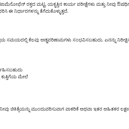
ಮೆನೋಫೆನ್ ರಕ್ತದ ಮಟ್ಟ, ಯಕೃತ್ತಿನ ಕಾರ್ಯ ಪರೀಕ್ಷೆಗಳು ಮತ್ತು ನೀವು ಔಷಧಿಗೆ 
ರಿಸಿ ಈ ನಿರ್ಧಾರಗಳನ್ನು ತೆಗೆದುಕೊಳ್ಳುತ್ತದೆ.
ರೆ ಚಿಕಿತ್ಸೆಯ ಸಮಯದಲ್ಲಿ ಕೆಲವು ಅಡ್ಡಪರಿಣಾಮಗಳು ಸಂಭವಿಸಬಹುದು. ಏನನ್ನು ನಿರೀಕ್
ಿರ್ವಹಿಸಬಹುದು
 ಕುತ್ತಿಗೆಯ ಮೇಲೆ
್ತವೆ. ನೀವು ಚಿಕಿತ್ಸೆಯನ್ನು ಮುಂದುವರಿಸುವಾಗ ವಾಕರಿಕೆ ಅಥವಾ ಇತರ ಅಹಿತಕರ ಲಕ್