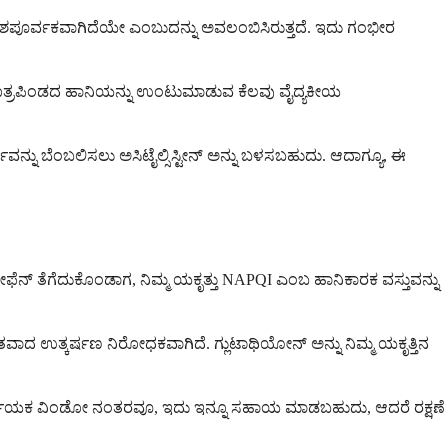
ದೇಶಪೂರ್ವಕವಾಗಿದೆಯೇ ಎಂಬುದನ್ನು ಅವಲಂಬಿಸಿರುತ್ತದೆ. ಇದು ಗಂಭೀರ
ರು ಮೂತ್ರಪಿಂಡದ ಹಾನಿಯನ್ನು ಉಂಟುಮಾಡುವ ಕೆಲವು ವೈದ್ಯಕೀಯ
ಯವನ್ನು ಬೆಂಬಲಿಸಲು ಅಸಿಟೈಲ್ಸಿಸ್ಟೀನ್ ಅನ್ನು ಬಳಸಬಹುದು. ಆದಾಗ್ಯೂ, ಈ
ಟಾಮಿನೋಫೆನ್ ತೆಗೆದುಕೊಂಡಾಗ, ನಿಮ್ಮ ಯಕೃತ್ತು NAPQI ಎಂಬ ಹಾನಿಕಾರಕ ವಸ್ತುವನ್ನು
ಯುತವಾದ ಉತ್ಕರ್ಷಣ ನಿರೋಧಕವಾಗಿದೆ. ಗ್ಲುಟಾಥಿಯೋನ್ ಅನ್ನು ನಿಮ್ಮ ಯಕೃತ್ತಿನ
ಿರ್ಣಾಯಕ ವಿಂಡೋ ನಂತರವೂ, ಇದು ಇನ್ನೂ ಸಹಾಯ ಮಾಡಬಹುದು, ಆದರೆ ರಕ್ಷಣೆ