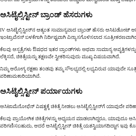
ಅಸಿಟೈಲ್ಸಿಸ್ಟೀನ್ ಬ್ರಾಂಡ್ ಹೆಸರುಗಳು
IV ಅಸಿಟೈಲ್ಸಿಸ್ಟೀನ್‌ನ ಅತ್ಯಂತ ಸಾಮಾನ್ಯವಾದ ಬ್ರಾಂಡ್ ಹೆಸರು ಅಸಿಟಡೋಟ್ ಆಗಿದೆ,
ಇಂಟ್ರಾವೆನಸ್ ಬಳಕೆಗಾಗಿ ನಿರ್ದಿಷ್ಟವಾಗಿ ವಿನ್ಯಾಸಗೊಳಿಸಲಾದ ಸೂತ್ರೀಕರಣವಾಗಿದ
ಕೆಲವು ಆಸ್ಪತ್ರೆಗಳು ಔಷಧದ ಇತರ ಬ್ರಾಂಡ್‌ಗಳು ಅಥವಾ ಸಾಮಾನ್ಯ ಆವೃತ್ತಿಗಳನ್ನು
ಲೆಕ್ಕಿಸದೆ, ಚಿಕಿತ್ಸೆಯನ್ನು ತಕ್ಷಣವೇ ಸ್ವೀಕರಿಸುವುದು ಮುಖ್ಯ ವಿಷಯವಾಗಿದೆ.
ನಿಮ್ಮ ಆರೋಗ್ಯ ರಕ್ಷಣಾ ತಂಡವು ತಮ್ಮ ಸೌಲಭ್ಯದಲ್ಲಿ ಲಭ್ಯವಿರುವ ಯಾವುದೇ ಸೂ
ಪರಿಣಾಮಕಾರಿಯಾಗಿವೆ.
ಅಸಿಟೈಲ್ಸಿಸ್ಟೀನ್ ಪರ್ಯಾಯಗಳು
ಅಸಿಟಾಮೆನೋಫೆನ್ ವಿಷತ್ವಕ್ಕೆ ಚಿಕಿತ್ಸೆ ನೀಡಲು ಅಸಿಟೈಲ್ಸಿಸ್ಟೀನ್‌ಗೆ ಯಾವು
ಕೆಲವು ಪ್ರಾಯೋಗಿಕ ಚಿಕಿತ್ಸೆಗಳನ್ನು ಅಧ್ಯಯನ ಮಾಡಲಾಗಿದ್ದರೂ, ಯಾವುದೂ ಅಸಿಟೈ
ಪರಿಗಣಿಸಬಹುದು, ಆದರೆ ಅಸಿಟೈಲ್ಸಿಸ್ಟೀನ್ ಚಿಕಿತ್ಸೆ ಯಶಸ್ವಿಯಾಗದಿದ್ದಾಗ ಇವ