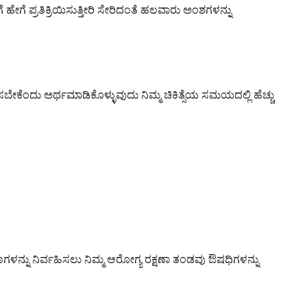
ಹೇಗೆ ಪ್ರತಿಕ್ರಿಯಿಸುತ್ತೀರಿ ಸೇರಿದಂತೆ ಹಲವಾರು ಅಂಶಗಳನ್ನು
ಷಿಸಬೇಕೆಂದು ಅರ್ಥಮಾಡಿಕೊಳ್ಳುವುದು ನಿಮ್ಮ ಚಿಕಿತ್ಸೆಯ ಸಮಯದಲ್ಲಿ ಹೆಚ್ಚು
ಷಣಗಳನ್ನು ನಿರ್ವಹಿಸಲು ನಿಮ್ಮ ಆರೋಗ್ಯ ರಕ್ಷಣಾ ತಂಡವು ಔಷಧಿಗಳನ್ನು