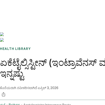
Benchmarks
Stories
FAQ
Sign up / Log in
HEALTH LIBRARY
ಏಕೆಟೈಲ್ಸಿಸ್ಟೀನ್ (ಇಂಟ್ರಾವ
ಇನ್ನಷ್ಟು
ಕೊನೆಯದಾಗಿ ನವೀಕರಿಸಲಾಗಿದೆ
ಏಪ್ರಿಲ್ 3, 2026
ಮನೆ
ಔಷಧಿಗಳು
Acetylcysteine Intravenous Route