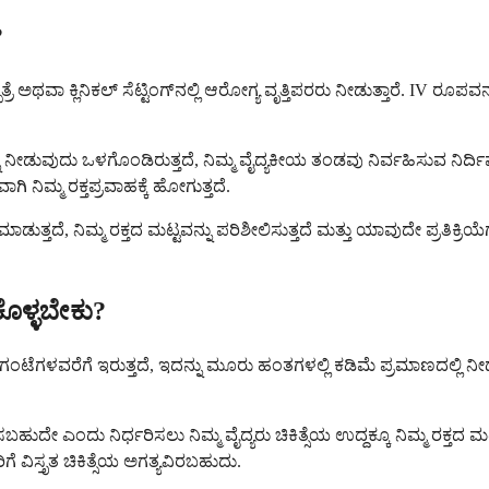
?
ಥವಾ ಕ್ಲಿನಿಕಲ್ ಸೆಟ್ಟಿಂಗ್‌ನಲ್ಲಿ ಆರೋಗ್ಯ ವೃತ್ತಿಪರರು ನೀಡುತ್ತಾರೆ. IV ರೂಪವನ್ನ
ು ನೀಡುವುದು ಒಳಗೊಂಡಿರುತ್ತದೆ, ನಿಮ್ಮ ವೈದ್ಯಕೀಯ ತಂಡವು ನಿರ್ವಹಿಸುವ ನಿರ್ದಿ
 ನಿಮ್ಮ ರಕ್ತಪ್ರವಾಹಕ್ಕೆ ಹೋಗುತ್ತದೆ.
ಮಾಡುತ್ತದೆ, ನಿಮ್ಮ ರಕ್ತದ ಮಟ್ಟವನ್ನು ಪರಿಶೀಲಿಸುತ್ತದೆ ಮತ್ತು ಯಾವುದೇ ಪ್ರತಿಕ್ರಿ
ಕೊಳ್ಳಬೇಕು?
1 ಗಂಟೆಗಳವರೆಗೆ ಇರುತ್ತದೆ, ಇದನ್ನು ಮೂರು ಹಂತಗಳಲ್ಲಿ ಕಡಿಮೆ ಪ್ರಮಾಣದಲ್ಲಿ 
ಹುದೇ ಎಂದು ನಿರ್ಧರಿಸಲು ನಿಮ್ಮ ವೈದ್ಯರು ಚಿಕಿತ್ಸೆಯ ಉದ್ದಕ್ಕೂ ನಿಮ್ಮ ರಕ್ತದ ಮ
 ವಿಸ್ತೃತ ಚಿಕಿತ್ಸೆಯ ಅಗತ್ಯವಿರಬಹುದು.