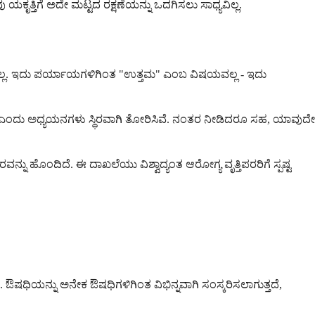
ಕೃತ್ತಿಗೆ ಅದೇ ಮಟ್ಟದ ರಕ್ಷಣೆಯನ್ನು ಒದಗಿಸಲು ಸಾಧ್ಯವಿಲ್ಲ.
ಔಷಧವಿಲ್ಲ. ಇದು ಪರ್ಯಾಯಗಳಿಗಿಂತ "ಉತ್ತಮ" ಎಂಬ ವಿಷಯವಲ್ಲ - ಇದು
ುದು ಎಂದು ಅಧ್ಯಯನಗಳು ಸ್ಥಿರವಾಗಿ ತೋರಿಸಿವೆ. ನಂತರ ನೀಡಿದರೂ ಸಹ, ಯಾವುದೇ
್ನು ಹೊಂದಿದೆ. ಈ ದಾಖಲೆಯು ವಿಶ್ವಾದ್ಯಂತ ಆರೋಗ್ಯ ವೃತ್ತಿಪರರಿಗೆ ಸ್ಪಷ್ಟ
 ಔಷಧಿಯನ್ನು ಅನೇಕ ಔಷಧಿಗಳಿಗಿಂತ ವಿಭಿನ್ನವಾಗಿ ಸಂಸ್ಕರಿಸಲಾಗುತ್ತದೆ,