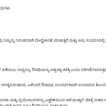
ಿಯೆಗಳು
ಿಮ್ಮನ್ನು ನಿರಂತರವಾಗಿ ಮೇಲ್ವಿಚಾರಣೆ ಮಾಡುತ್ತದೆ ಮತ್ತು ಅವು ಸಂಭವಿಸಿದಲ್ಲಿ 
್ ಪಡೆಯಲು ಸಾಧ್ಯವಿಲ್ಲ. ಔಷಧಿಯನ್ನು ಅತ್ಯಗತ್ಯ ಚಿಕಿತ್ಸೆ ಎಂದು ಪರಿಗಣಿಸಲಾಗುತ್ತ
ಯ ಅಗತ್ಯವಿರಬಹುದು, ಏಕೆಂದರೆ ಔಷಧವು ಸಾಂದರ್ಭಿಕವಾಗಿ ಉಸಿರಾಟದ ತೊಂದರೆಗಳನ್
ರು ಅಪಾಯಗಳು ಮತ್ತು ಪ್ರಯೋಜನಗಳನ್ನು ಎಚ್ಚರಿಕೆಯಿಂದ ಅಳೆಯುತ್ತಾರೆ. ಚಿಕಿತ್ಸೆ
ಧಿಗಳೊಂದಿಗೆ ಅವರು ಇನ್ನೂ ಔಷಧಿಯನ್ನು ನೀಡಬಹುದು.