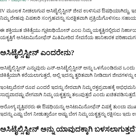
IV ಮೂಲಕ ನೀಡಲಾಗುವ ಅಸಿಟೈಲ್ಸಿಸ್ಟೀನ್ ಜೀವ ಉಳಿಸುವ ಔಷಧಿಯಾಗಿದ್ದು, ಇದು
ನಿಮ್ಮ ದೇಹವು ವಿಷಕಾರಿ ಸಂಗ್ರಹವನ್ನು ಸುರಕ್ಷಿತವಾಗಿ ಪ್ರಕ್ರಿಯೆಗೊಳಿಸಲ
ಈ ಶಕ್ತಿಯುತ ಚಿಕಿತ್ಸೆಯು ಗ್ಲುಟಾಥಿಯೋನ್ ಎಂಬ ನಿಮ್ಮ ಯಕೃತ್ತಿನಲ್ಲಿರುವ ನಿರ್ಣ
ಯಕೃತ್ತಿಗೆ ಅಸಿಟಾಮಿನೋಫೆನ್ ಮಿತಿಮೀರಿದ ಸೇವನೆಯ ಹಾನಿಕಾರಕ ಪರಿಣಾಮಗಳನ್
ಅಸಿಟೈಲ್ಸಿಸ್ಟೀನ್ ಎಂದರೇನು?
ಅಸಿಟೈಲ್ಸಿಸ್ಟೀನ್ ಎನ್ನುವುದು ಎನ್-ಅಸಿಟೈಲ್ಸಿಸ್ಟೀನ್ ಅನ್ನು ಒಳಗೊಂಡಿರುವ 
ಚಿಕಿತ್ಸೆಯಾಗಿ ಕರೆಯಲಾಗುತ್ತದೆ, ಅಲ್ಲಿ ಇದನ್ನು ತ್ವರಿತವಾಗಿ ನೀಡಿದಾಗ ಜೀವಗಳನ್
ಇಂಟ್ರಾವೆನಸ್ ರೂಪ ಎಂದರೆ ಇದನ್ನು ನೇರವಾಗಿ ನಿಮ್ಮ ರಕ್ತಪ್ರವಾಹಕ್ಕೆ ಅಭಿ
ಸಾಧ್ಯವಾದಷ್ಟು ವೇಗವಾಗಿ ನಿಮ್ಮ ಯಕೃತ್ತನ್ನು ತಲುಪುತ್ತದೆ ಎಂದು ಖಚಿತಪಡಿಸುತ್ತ
ಆರೋಗ್ಯ ವೃತ್ತಿಪರರು ಈ ಔಷಧಿಯನ್ನು ಅಸಿಟಾಮಿನೋಫೆನ್ ವಿಷಕ್ಕೆ ತುಂಬಾ ಮುಖ್ಯ
ಇದನ್ನು ಎಷ್ಟು ಬೇಗ ನೀಡುತ್ತಾರೋ ಅಷ್ಟು ಬೇಗ ನಿಮ್ಮ ಯಕೃತ್ತನ್ನು ರಕ್ಷಿಸಲು ಇದು 
ಅಸಿಟೈಲ್ಸಿಸ್ಟೀನ್ ಅನ್ನು ಯಾವುದಕ್ಕಾಗಿ ಬಳಸಲಾಗುತ್ತದೆ