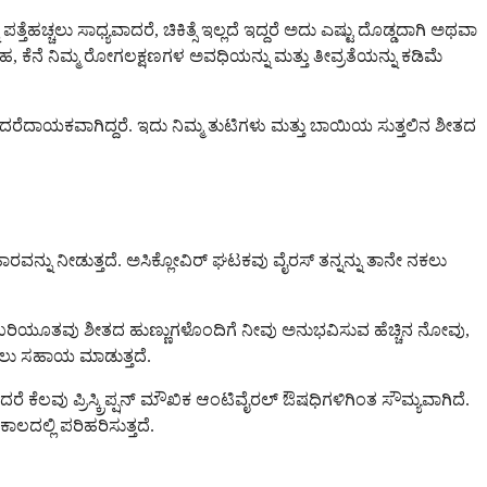
್ಚಲು ಸಾಧ್ಯವಾದರೆ, ಚಿಕಿತ್ಸೆ ಇಲ್ಲದೆ ಇದ್ದರೆ ಅದು ಎಷ್ಟು ದೊಡ್ಡದಾಗಿ ಅಥವಾ
ೆನೆ ನಿಮ್ಮ ರೋಗಲಕ್ಷಣಗಳ ಅವಧಿಯನ್ನು ಮತ್ತು ತೀವ್ರತೆಯನ್ನು ಕಡಿಮೆ
ದರೆದಾಯಕವಾಗಿದ್ದರೆ. ಇದು ನಿಮ್ಮ ತುಟಿಗಳು ಮತ್ತು ಬಾಯಿಯ ಸುತ್ತಲಿನ ಶೀತದ
್ನು ನೀಡುತ್ತದೆ. ಅಸಿಕ್ಲೋವಿರ್ ಘಟಕವು ವೈರಸ್ ತನ್ನನ್ನು ತಾನೇ ನಕಲು
ಉರಿಯೂತವು ಶೀತದ ಹುಣ್ಣುಗಳೊಂದಿಗೆ ನೀವು ಅನುಭವಿಸುವ ಹೆಚ್ಚಿನ ನೋವು,
ಿಸಲು ಸಹಾಯ ಮಾಡುತ್ತದೆ.
ೆ ಕೆಲವು ಪ್ರಿಸ್ಕ್ರಿಪ್ಷನ್ ಮೌಖಿಕ ಆಂಟಿವೈರಲ್ ಔಷಧಿಗಳಿಗಿಂತ ಸೌಮ್ಯವಾಗಿದೆ.
ಲ್ಲಿ ಪರಿಹರಿಸುತ್ತದೆ.