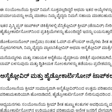
ಈ ಸಂಯೋಜನೆಯ ಕ್ರೀಮ್ ನಿಮಗೆ ಸೂಕ್ತವಲ್ಲದಿದ್ದರೆ ಅಥವಾ ಇತರ ಆಯ್ಕೆಗಳನ್ನು ಅನ್
ಪರ್ಯಾಯವನ್ನು ಆಯ್ಕೆ ಮಾಡಲು ನಿಮ್ಮ ವೈದ್ಯರು ನಿಮಗೆ ಸಹಾಯ ಮಾಡಬಹುದು
ಇತರ ಪ್ರಿಸ್ಕ್ರಿಪ್ಷನ್ ಟಾಪ್‌ಕಲ್ ಚಿಕಿತ್ಸೆಗಳಲ್ಲಿ ಪೆನ್ಸಿಕ್ಲೋವಿರ್ ಕ್ರೀಮ್ (ಡೆನಾ
ಹೈಡ್ರೋಕಾರ್ಟಿಸೋನ್‌ನಿಂದ ಪ್ರತಿಕ್ರಿಯೆಗಳನ್ನು ಹೊಂದಿದ್ದರೆ ಇದನ್ನು ಬಯಸುತ್ತಾರೆ
ಡೋಕೋಸಾನೋಲ್ (ಅಬ್ರೆವಾ) ನಂತಹ ಓವರ್-ದ-ಕೌಂಟರ್ ಆಯ್ಕೆಗಳು ಶೀತ ಹುಣ್ಣುಗ
ಸ್ಫೋಟಗಳಿಗಾಗಿ, ನಿಮ್ಮ ವೈದ್ಯರು ವ್ಯಾಲಾಸಿಕ್ಲೋವಿರ್ ಅಥವಾ ಅಸೈಕ್ಲೋವಿರ್
ಮನೆಮದ್ದುಗಳು ಮತ್ತು ಸಹಾಯಕ ಆರೈಕೆಯು ವೈದ್ಯಕೀಯ ಚಿಕಿತ್ಸೆಗೆ ಪೂರಕವಾಗ
ಬಾಮ್ ಬಳಸುವುದು ಮತ್ತು ದ್ವಿತೀಯಕ ಸೋಂಕುಗಳನ್ನು ತಡೆಯಲು ಪ್ರದೇಶವನ್ನು ಸ್ವ
ಅಸೈಕ್ಲೋವಿರ್ ಮತ್ತು ಹೈಡ್ರೋಕಾರ್ಟಿಸೋನ್ ಟಾಪ್‌ಕ
ಸಂಯೋಜನೆಯ ಕ್ರೀಮ್ ಸಾಮಾನ್ಯವಾಗಿ ಅಸೈಕ್ಲೋವಿರ್‌ನಿಂದ ಉತ್ತಮ ಪರಿಹಾರವನ್ನು
ಪರಿಣಾಮಕಾರಿಯಾಗಿ ಹೋರಾಡಿದರೆ, ಹೈಡ್ರೋಕಾರ್ಟಿಸೋನ್ ಸೇರಿಸುವುದರಿಂದ ಶೀ
ಅಧ್ಯಯನಗಳು ಸಂಯೋಜನೆಯ ಕ್ರೀಮ್ ಶೀತ ಹುಣ್ಣು ಕಂತುಗಳ ಅವಧಿಯನ್ನು ಮತ್ತು
ಹೈಡ್ರೋಕಾರ್ಟಿಸೋನ್‌ನ ಉರಿಯೂತದ ಪರಿಣಾಮವು ಅನೇಕ ಜನರಿಗೆ ವೇಗವಾಗಿ 