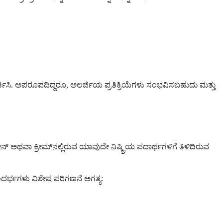
ಂಪರ್ಕಿಸಿ. ಅಪರೂಪದಿದ್ದರೂ, ಅಲರ್ಜಿಯ ಪ್ರತಿಕ್ರಿಯೆಗಳು ಸಂಭವಿಸಬಹುದು ಮತ್ತು
ಸೋನ್ ಅಥವಾ ಕ್ರೀಮ್‌ನಲ್ಲಿರುವ ಯಾವುದೇ ನಿಷ್ಕ್ರಿಯ ಪದಾರ್ಥಗಳಿಗೆ ತಿಳಿದಿರುವ
 ಸಂದರ್ಭಗಳು ವಿಶೇಷ ಪರಿಗಣನೆ ಅಗತ್ಯ: