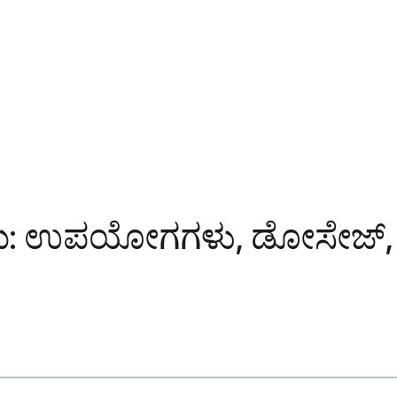
ರೇನು: ಉಪಯೋಗಗಳು, ಡೋಸೇಜ್,