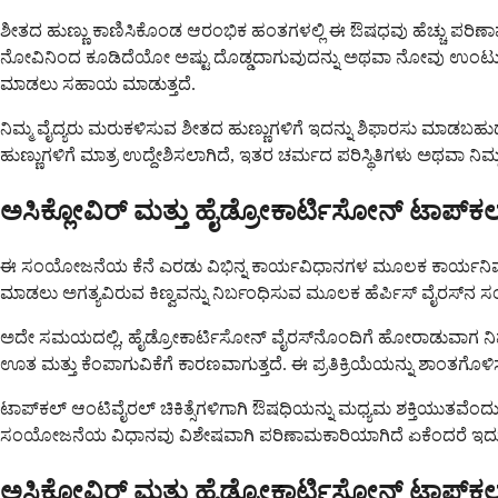
ಶೀತದ ಹುಣ್ಣು ಕಾಣಿಸಿಕೊಂಡ ಆರಂಭಿಕ ಹಂತಗಳಲ್ಲಿ ಈ ಔಷಧವು ಹೆಚ್ಚು ಪರಿಣಾಮಕಾರ
ನೋವಿನಿಂದ ಕೂಡಿದೆಯೋ ಅಷ್ಟು ದೊಡ್ಡದಾಗುವುದನ್ನು ಅಥವಾ ನೋವು ಉಂಟುಮಾಡು
ಮಾಡಲು ಸಹಾಯ ಮಾಡುತ್ತದೆ.
ನಿಮ್ಮ ವೈದ್ಯರು ಮರುಕಳಿಸುವ ಶೀತದ ಹುಣ್ಣುಗಳಿಗೆ ಇದನ್ನು ಶಿಫಾರಸು ಮಾಡಬಹು
ಹುಣ್ಣುಗಳಿಗೆ ಮಾತ್ರ ಉದ್ದೇಶಿಸಲಾಗಿದೆ, ಇತರ ಚರ್ಮದ ಪರಿಸ್ಥಿತಿಗಳು ಅಥವಾ ನಿಮ್
ಅಸಿಕ್ಲೋವಿರ್ ಮತ್ತು ಹೈಡ್ರೋಕಾರ್ಟಿಸೋನ್ ಟಾಪ್‌ಕಲ
ಈ ಸಂಯೋಜನೆಯ ಕೆನೆ ಎರಡು ವಿಭಿನ್ನ ಕಾರ್ಯವಿಧಾನಗಳ ಮೂಲಕ ಕಾರ್ಯನಿರ್ವಹಿಸುತ
ಮಾಡಲು ಅಗತ್ಯವಿರುವ ಕಿಣ್ವವನ್ನು ನಿರ್ಬಂಧಿಸುವ ಮೂಲಕ ಹೆರ್ಪಿಸ್ ವೈರಸ್‌ನ ಸಂತಾನೋ
ಅದೇ ಸಮಯದಲ್ಲಿ, ಹೈಡ್ರೋಕಾರ್ಟಿಸೋನ್ ವೈರಸ್‌ನೊಂದಿಗೆ ಹೋರಾಡುವಾಗ ನಿಮ್
ಊತ ಮತ್ತು ಕೆಂಪಾಗುವಿಕೆಗೆ ಕಾರಣವಾಗುತ್ತದೆ. ಈ ಪ್ರತಿಕ್ರಿಯೆಯನ್ನು ಶಾಂತ
ಟಾಪ್‌ಕಲ್ ಆಂಟಿವೈರಲ್ ಚಿಕಿತ್ಸೆಗಳಿಗಾಗಿ ಔಷಧಿಯನ್ನು ಮಧ್ಯಮ ಶಕ್ತಿಯುತವೆಂದು ಪ
ಸಂಯೋಜನೆಯ ವಿಧಾನವು ವಿಶೇಷವಾಗಿ ಪರಿಣಾಮಕಾರಿಯಾಗಿದೆ ಏಕೆಂದರೆ ಇದು ವೈರ
ಅಸಿಕ್ಲೋವಿರ್ ಮತ್ತು ಹೈಡ್ರೋಕಾರ್ಟಿಸೋನ್ ಟಾಪ್‌ಕಲ್