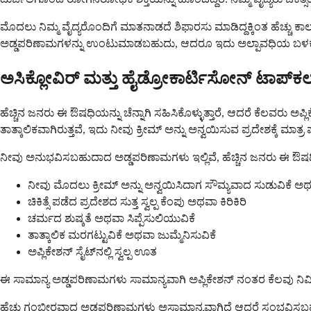
ಮೊದಲು ನಿಮ್ಮ ವೈದ್ಯರೊಂದಿಗೆ ಮಾತನಾಡದೆ ಶಿಫಾರಸು ಮಾಡಿದ್ದಕ್ಕಿಂತ ಹೆಚ್ಚು ಕ
ಅಡ್ಡಪರಿಣಾಮಗಳನ್ನು ಉಂಟುಮಾಡಬಹುದು, ಆದರೂ ಇದು ಅಲ್ಪಾವಧಿಯ ಬಳಕ
ಅಸಿಕ್ಲೋವಿರ್ ಮತ್ತು ಹೈಡ್ರೋಕಾರ್ಟಿಸೋನ್ ಟಾಪ್‌
ಹೆಚ್ಚಿನ ಜನರು ಈ ಔಷಧಿಯನ್ನು ಚೆನ್ನಾಗಿ ಸಹಿಸಿಕೊಳ್ಳುತ್ತಾರೆ, ಆದರೆ ಕೆಲವರು ಅಪ್
ತಾತ್ಕಾಲಿಕವಾಗಿರುತ್ತವೆ, ಇದು ನೀವು ಕ್ರೀಮ್ ಅನ್ನು ಅನ್ವಯಿಸುವ ಪ್ರದೇಶಕ್ಕೆ ಮಾತ್ರ
ನೀವು ಅನುಭವಿಸಬಹುದಾದ ಅಡ್ಡಪರಿಣಾಮಗಳು ಇಲ್ಲಿವೆ, ಹೆಚ್ಚಿನ ಜನರು ಈ ಔಷಧಿಗೆ ಯ
ನೀವು ಮೊದಲು ಕ್ರೀಮ್ ಅನ್ನು ಅನ್ವಯಿಸಿದಾಗ ಸೌಮ್ಯವಾದ ಸುಡುವಿಕೆ ಅಥ
ಚಿಕಿತ್ಸೆ ಪಡೆದ ಪ್ರದೇಶದ ಸುತ್ತ ಸ್ವಲ್ಪ ಕೆಂಪು ಅಥವಾ ಕಿರಿಕಿರಿ
ಚರ್ಮದ ಶುಷ್ಕತೆ ಅಥವಾ ಸಿಪ್ಪೆಸುಲಿಯುವಿಕೆ
ತಾತ್ಕಾಲಿಕ ಮರಗಟ್ಟುವಿಕೆ ಅಥವಾ ಜುಮ್ಮೆನಿಸುವಿಕೆ
ಅಪ್ಲಿಕೇಶನ್ ಸೈಟ್‌ನಲ್ಲಿ ಸ್ವಲ್ಪ ಊತ
ಈ ಸಾಮಾನ್ಯ ಅಡ್ಡಪರಿಣಾಮಗಳು ಸಾಮಾನ್ಯವಾಗಿ ಅಪ್ಲಿಕೇಶನ್ ನಂತರ ಕೆಲವು ನಿಮಿಷ
ಹೆಚ್ಚು ಗಂಭೀರವಾದ ಅಡ್ಡಪರಿಣಾಮಗಳು ಅಸಾಮಾನ್ಯವಾಗಿದೆ ಆದರೆ ಸಂಭವಿಸಬಹುದು, ವ