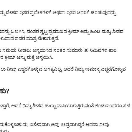
ನು ನಿಮ್ಮ ದೇಹದ ಇತರ ಪ್ರದೇಶಗಳಿಗೆ ಅಥವಾ ಇತರ ಜನರಿಗೆ ಹರಡುವುದನ್ನು
ವನ್ನು ಒಣಗಿಸಿ, ನಂತರ ಸ್ವಲ್ಪ ಪ್ರಮಾಣದ ಕ್ರೀಮ್ ಅನ್ನು ಹಿಂಡಿ ಮತ್ತು ಶೀತದ
ತೆಳುವಾದ ಪದರ ಮಾತ್ರ ಬೇಕಾಗುತ್ತದೆ.
ಕೊಳ್ಳಲು ಸಮಯ ನೀಡಲು ಅನ್ವಯಿಸಿದ ನಂತರ ಸುಮಾರು 30 ನಿಮಿಷಗಳ ಕಾಲ
 ಕ್ರೀಮ್ ಅನ್ನು ಮತ್ತೆ ಅನ್ವಯಿಸಿ.
ಸಲು ನೀವು ಎಚ್ಚರಗೊಳ್ಳುವ ಅಗತ್ಯವಿಲ್ಲ, ಆದರೆ ನಿಮ್ಮ ಸಾಮಾನ್ಯ ಎಚ್ಚರಗೊಳ್ಳುವ
ಕು?
ೆ ಕಾಣುತ್ತಾರೆ, ಆದರೆ ನಿಮ್ಮ ಶೀತದ ಹುಣ್ಣು ವಾಸಿಯಾಗುತ್ತಿರುವಂತೆ ಕಂಡುಬಂದರೂ ಸಹ
ೆಗೆದುಕೊಳ್ಳಬಹುದು, ವಿಶೇಷವಾಗಿ ಅವು ತೀವ್ರವಾಗಿದ್ದರೆ ಅಥವಾ ನೀವು
ಹುದು.