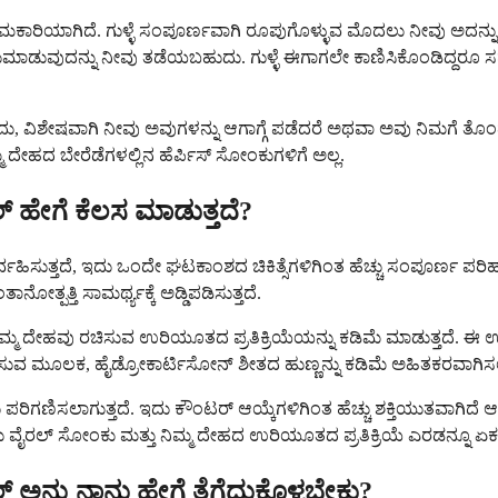
ಿಯಾಗಿದೆ. ಗುಳ್ಳೆ ಸಂಪೂರ್ಣವಾಗಿ ರೂಪುಗೊಳ್ಳುವ ಮೊದಲು ನೀವು ಅದನ್ನು ಪತ್ತೆಹಚ
ವುದನ್ನು ನೀವು ತಡೆಯಬಹುದು. ಗುಳ್ಳೆ ಈಗಾಗಲೇ ಕಾಣಿಸಿಕೊಂಡಿದ್ದರೂ ಸಹ, ಕ
ದು, ವಿಶೇಷವಾಗಿ ನೀವು ಅವುಗಳನ್ನು ಆಗಾಗ್ಗೆ ಪಡೆದರೆ ಅಥವಾ ಅವು ನಿಮಗೆ ತೊಂ
ಮ ದೇಹದ ಬೇರೆಡೆಗಳಲ್ಲಿನ ಹೆರ್ಪಿಸ್ ಸೋಂಕುಗಳಿಗೆ ಅಲ್ಲ.
್ ಹೇಗೆ ಕೆಲಸ ಮಾಡುತ್ತದೆ?
್ತದೆ, ಇದು ಒಂದೇ ಘಟಕಾಂಶದ ಚಿಕಿತ್ಸೆಗಳಿಗಿಂತ ಹೆಚ್ಚು ಸಂಪೂರ್ಣ ಪರಿಹಾರವನ
ತ್ಪತ್ತಿ ಸಾಮರ್ಥ್ಯಕ್ಕೆ ಅಡ್ಡಿಪಡಿಸುತ್ತದೆ.
ಮ ದೇಹವು ರಚಿಸುವ ಉರಿಯೂತದ ಪ್ರತಿಕ್ರಿಯೆಯನ್ನು ಕಡಿಮೆ ಮಾಡುತ್ತದೆ. ಈ 
ಗೊಳಿಸುವ ಮೂಲಕ, ಹೈಡ್ರೋಕಾರ್ಟಿಸೋನ್ ಶೀತದ ಹುಣ್ಣನ್ನು ಕಡಿಮೆ ಅಹಿತಕರವಾಗ
ರಿಗಣಿಸಲಾಗುತ್ತದೆ. ಇದು ಕೌಂಟರ್ ಆಯ್ಕೆಗಳಿಗಿಂತ ಹೆಚ್ಚು ಶಕ್ತಿಯುತವಾಗಿದೆ ಆದರ
ಲ್ ಸೋಂಕು ಮತ್ತು ನಿಮ್ಮ ದೇಹದ ಉರಿಯೂತದ ಪ್ರತಿಕ್ರಿಯೆ ಎರಡನ್ನೂ ಏಕಕಾಲದ
 ಅನ್ನು ನಾನು ಹೇಗೆ ತೆಗೆದುಕೊಳ್ಳಬೇಕು?