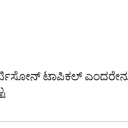
ೋಕಾರ್ಟಿಸೋನ್ ಟಾಪಿಕಲ್ ಎಂದ
ು