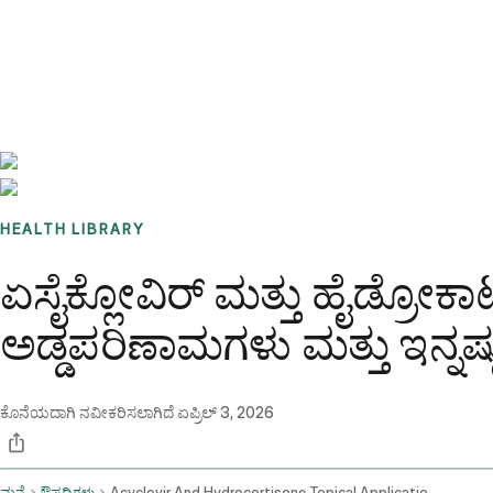
Benchmarks
Stories
FAQ
Sign up / Log in
HEALTH LIBRARY
ಏಸೈಕ್ಲೋವಿರ್ ಮತ್ತು ಹೈಡ್ರ
ಅಡ್ಡಪರಿಣಾಮಗಳು ಮತ್ತು ಇನ್ನಷ್ಟ
ಕೊನೆಯದಾಗಿ ನವೀಕರಿಸಲಾಗಿದೆ
ಏಪ್ರಿಲ್ 3, 2026
ಮನೆ
ಔಷಧಿಗಳು
Acyclovir And Hydrocortisone Topical Application Route