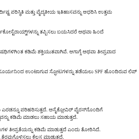
ಷ್ಟ ಪರಿಸ್ಥಿತಿ ಮತ್ತು ವೈದ್ಯಕೀಯ ಇತಿಹಾಸವನ್ನು ಆಧರಿಸಿ ಉತ್ತಮ
 ಕಾರ್ಟಿಕೋಸ್ಟೆರಾಯ್ಡ್‌ಗಳನ್ನು ತಪ್ಪಿಸಲು ಬಯಸಿದರೆ ಅಥವಾ ಹಿಂದೆ
ಗಳಿಗಿಂತ ಕಡಿಮೆ ಶಕ್ತಿಯುತವಾಗಿವೆ. ಆಗಾಗ್ಗೆ ಅಥವಾ ತೀವ್ರವಾದ
ುದು, ಸೂರ್ಯನಿಂದ ಉಂಟಾಗುವ ಸ್ಫೋಟಗಳನ್ನು ತಡೆಯಲು SPF ಹೊಂದಿರುವ ಲಿಪ್
ರಡನ್ನೂ ಪರಿಹರಿಸುತ್ತದೆ. ಅಸೈಕ್ಲೋವಿರ್ ವೈರಸ್‌ನೊಂದಿಗೆ
ಣವನ್ನು ಕಡಿಮೆ ಮಾಡಲು ಸಹಾಯ ಮಾಡುತ್ತದೆ.
 ತೀವ್ರತೆಯನ್ನು ಕಡಿಮೆ ಮಾಡುತ್ತದೆ ಎಂದು ತೋರಿಸಿದೆ.
ರವುಗೊಳಿಸಲು ಕೆಲಸ ಮಾಡುತ್ತದೆ.