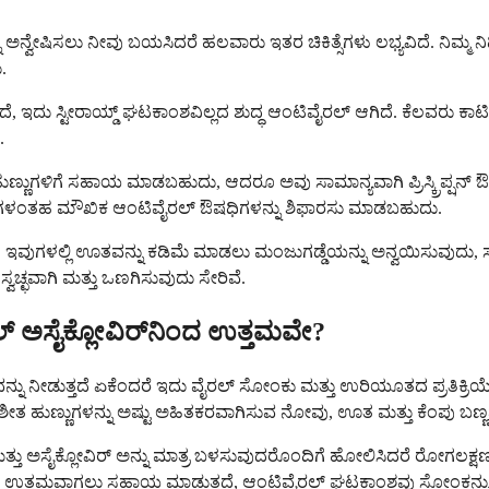
ವೇಷಿಸಲು ನೀವು ಬಯಸಿದರೆ ಹಲವಾರು ಇತರ ಚಿಕಿತ್ಸೆಗಳು ಲಭ್ಯವಿದೆ. ನಿಮ್ಮ ನಿರ್ದಿ
.
ವಿರ್) ಸೇರಿದೆ, ಇದು ಸ್ಟೀರಾಯ್ಡ್ ಘಟಕಾಂಶವಿಲ್ಲದ ಶುದ್ಧ ಆಂಟಿವೈರಲ್ ಆಗಿದೆ. ಕೆಲವರು
.
ಳಿಗೆ ಸಹಾಯ ಮಾಡಬಹುದು, ಆದರೂ ಅವು ಸಾಮಾನ್ಯವಾಗಿ ಪ್ರಿಸ್ಕ್ರಿಪ್ಷನ್ ಔಷಧಿ
 ಮಾತ್ರೆಗಳಂತಹ ಮೌಖಿಕ ಆಂಟಿವೈರಲ್ ಔಷಧಿಗಳನ್ನು ಶಿಫಾರಸು ಮಾಡಬಹುದು.
ಿದೆ. ಇವುಗಳಲ್ಲಿ ಊತವನ್ನು ಕಡಿಮೆ ಮಾಡಲು ಮಂಜುಗಡ್ಡೆಯನ್ನು ಅನ್ವಯಿಸುವ
ಚ್ಛವಾಗಿ ಮತ್ತು ಒಣಗಿಸುವುದು ಸೇರಿವೆ.
ಲ್ ಅಸೈಕ್ಲೋವಿರ್‌ನಿಂದ ಉತ್ತಮವೇ?
 ನೀಡುತ್ತದೆ ಏಕೆಂದರೆ ಇದು ವೈರಲ್ ಸೋಂಕು ಮತ್ತು ಉರಿಯೂತದ ಪ್ರತಿಕ್ರಿಯೆ ಎ
ತ ಹುಣ್ಣುಗಳನ್ನು ಅಷ್ಟು ಅಹಿತಕರವಾಗಿಸುವ ನೋವು, ಊತ ಮತ್ತು ಕೆಂಪು ಬಣ್
 ಅಸೈಕ್ಲೋವಿರ್ ಅನ್ನು ಮಾತ್ರ ಬಳಸುವುದರೊಂದಿಗೆ ಹೋಲಿಸಿದರೆ ರೋಗಲಕ್ಷಣಗಳ
ಉತ್ತಮವಾಗಲು ಸಹಾಯ ಮಾಡುತ್ತದೆ, ಆಂಟಿವೈರಲ್ ಘಟಕಾಂಶವು ಸೋಂಕನ್ನು ತೆ