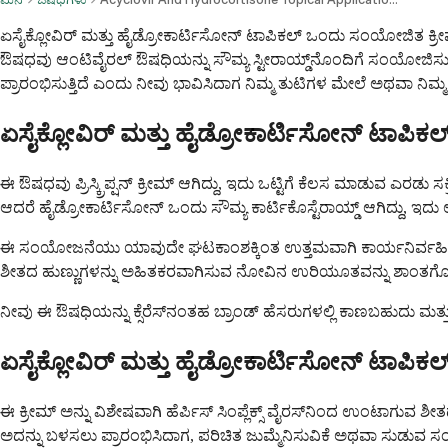
ಏಸೈಕ್ಲೋವಿರ್ ಮತ್ತು ಹೈಡ್ರೋಕಾರ್ಟಿಸೋನ್ ಟಾಪಿಕಲ್ ಒಂದು ಸಂಯೋಜಿತ ಕ್ರೀಮ್ 
ಔಷಧವು ಆಂಟಿವೈರಲ್ ಔಷಧಿಯನ್ನು ಸೌಮ್ಯ ಸ್ಟೀರಾಯ್ಡ್‌ನೊಂದಿಗೆ ಸಂಯೋಜಿಸುತ
ಪ್ರಾರಂಭಿಸುತ್ತಿದೆ ಎಂದು ನೀವು ಭಾವಿಸಿದಾಗ ನಿಮ್ಮ ತುಟಿಗಳ ಮೇಲೆ ಅಥವಾ ನಿಮ್ಮ 
ಏಸೈಕ್ಲೋವಿರ್ ಮತ್ತು ಹೈಡ್ರೋಕಾರ್ಟಿಸೋನ್ ಟಾಪಿಕ
ಈ ಔಷಧವು ಪ್ರಿಸ್ಕ್ರಿಪ್ಷನ್ ಕ್ರೀಮ್ ಆಗಿದ್ದು, ಇದು ಒಟ್ಟಿಗೆ ಕೆಲಸ ಮಾಡುವ ಎರಡು ಸ
ಆದರೆ ಹೈಡ್ರೋಕಾರ್ಟಿಸೋನ್ ಒಂದು ಸೌಮ್ಯ ಕಾರ್ಟಿಕೊಸ್ಟೆರಾಯ್ಡ್ ಆಗಿದ್ದು, ಇ
ಈ ಸಂಯೋಜನೆಯು ಯಾವುದೇ ಘಟಕಾಂಶಕ್ಕಿಂತ ಉತ್ತಮವಾಗಿ ಕಾರ್ಯನಿರ್ವಹಿಸುತ್
ಶೀತದ ಹುಣ್ಣುಗಳನ್ನು ಅಹಿತಕರವಾಗಿಸುವ ನೋವಿನ ಉರಿಯೂತವನ್ನು ಶಾಂತಗೊಳಿ
ನೀವು ಈ ಔಷಧಿಯನ್ನು ಕ್ಸೆರೆಸ್‌ನಂತಹ ಬ್ರಾಂಡ್ ಹೆಸರುಗಳಲ್ಲಿ ಕಾಣಬಹುದು ಮತ್ತು ಇದು ನ
ಏಸೈಕ್ಲೋವಿರ್ ಮತ್ತು ಹೈಡ್ರೋಕಾರ್ಟಿಸೋನ್ ಟಾಪಿಕಲ್
ಈ ಕ್ರೀಮ್ ಅನ್ನು ವಿಶೇಷವಾಗಿ ಹೆರ್ಪಿಸ್ ಸಿಂಪ್ಲೆಕ್ಸ್ ವೈರಸ್‌ನಿಂದ ಉಂಟಾಗುವ ಶೀ
ಅದನ್ನು ಬಳಸಲು ಪ್ರಾರಂಭಿಸಿದಾಗ, ಪರಿಚಿತ ಜುಮ್ಮೆನಿಸುವಿಕೆ ಅಥವಾ ಸುಡುವ ಸ