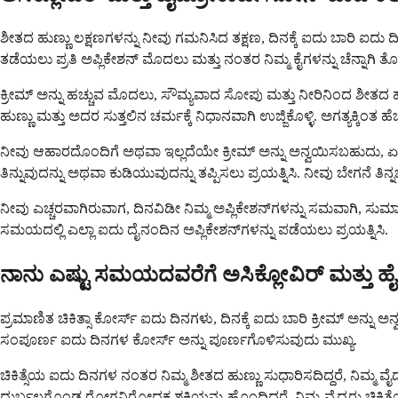
ಶೀತದ ಹುಣ್ಣು ಲಕ್ಷಣಗಳನ್ನು ನೀವು ಗಮನಿಸಿದ ತಕ್ಷಣ, ದಿನಕ್ಕೆ ಐದು ಬಾರಿ ಐದು
ತಡೆಯಲು ಪ್ರತಿ ಅಪ್ಲಿಕೇಶನ್ ಮೊದಲು ಮತ್ತು ನಂತರ ನಿಮ್ಮ ಕೈಗಳನ್ನು ಚೆನ್ನಾಗಿ 
ಕ್ರೀಮ್ ಅನ್ನು ಹಚ್ಚುವ ಮೊದಲು, ಸೌಮ್ಯವಾದ ಸೋಪು ಮತ್ತು ನೀರಿನಿಂದ ಶೀತದ ಹುಣ್ಣ
ಹುಣ್ಣು ಮತ್ತು ಅದರ ಸುತ್ತಲಿನ ಚರ್ಮಕ್ಕೆ ನಿಧಾನವಾಗಿ ಉಜ್ಜಿಕೊಳ್ಳಿ. ಅಗತ್ಯಕ್ಕ
ನೀವು ಆಹಾರದೊಂದಿಗೆ ಅಥವಾ ಇಲ್ಲದೆಯೇ ಕ್ರೀಮ್ ಅನ್ನು ಅನ್ವಯಿಸಬಹುದು, ಏಕ
ತಿನ್ನುವುದನ್ನು ಅಥವಾ ಕುಡಿಯುವುದನ್ನು ತಪ್ಪಿಸಲು ಪ್ರಯತ್ನಿಸಿ. ನೀವು ಬೇಗನೆ ತಿನ್ನಬ
ನೀವು ಎಚ್ಚರವಾಗಿರುವಾಗ, ದಿನವಿಡೀ ನಿಮ್ಮ ಅಪ್ಲಿಕೇಶನ್‌ಗಳನ್ನು ಸಮವಾಗಿ, ಸುಮಾರು
ಸಮಯದಲ್ಲಿ ಎಲ್ಲಾ ಐದು ದೈನಂದಿನ ಅಪ್ಲಿಕೇಶನ್‌ಗಳನ್ನು ಪಡೆಯಲು ಪ್ರಯತ್ನಿಸಿ.
ನಾನು ಎಷ್ಟು ಸಮಯದವರೆಗೆ ಅಸಿಕ್ಲೋವಿರ್ ಮತ್ತು ಹೈಡ
ಪ್ರಮಾಣಿತ ಚಿಕಿತ್ಸಾ ಕೋರ್ಸ್ ಐದು ದಿನಗಳು, ದಿನಕ್ಕೆ ಐದು ಬಾರಿ ಕ್ರೀಮ್ ಅನ್ನು 
ಸಂಪೂರ್ಣ ಐದು ದಿನಗಳ ಕೋರ್ಸ್ ಅನ್ನು ಪೂರ್ಣಗೊಳಿಸುವುದು ಮುಖ್ಯ.
ಚಿಕಿತ್ಸೆಯ ಐದು ದಿನಗಳ ನಂತರ ನಿಮ್ಮ ಶೀತದ ಹುಣ್ಣು ಸುಧಾರಿಸದಿದ್ದರೆ, ನಿಮ್ಮ 
ದುರ್ಬಲಗೊಂಡ ರೋಗನಿರೋಧಕ ಶಕ್ತಿಯನ್ನು ಹೊಂದಿದ್ದರೆ. ನಿಮ್ಮ ವೈದ್ಯರು ಚಿಕಿತ್ಸ