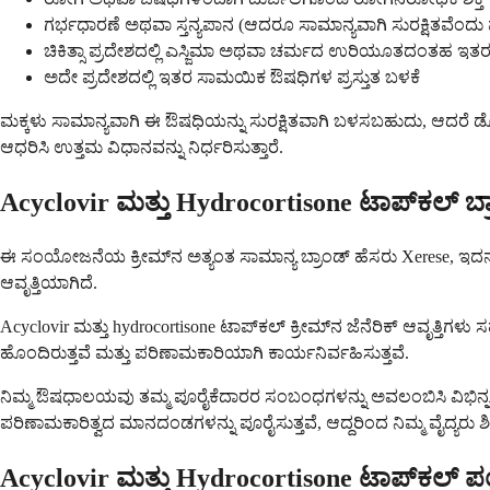
ಗರ್ಭಧಾರಣೆ ಅಥವಾ ಸ್ತನ್ಯಪಾನ (ಆದರೂ ಸಾಮಾನ್ಯವಾಗಿ ಸುರಕ್ಷಿತವೆಂದು 
ಚಿಕಿತ್ಸಾ ಪ್ರದೇಶದಲ್ಲಿ ಎಸ್ಜಿಮಾ ಅಥವಾ ಚರ್ಮದ ಉರಿಯೂತದಂತಹ ಇತರ ಸ
ಅದೇ ಪ್ರದೇಶದಲ್ಲಿ ಇತರ ಸಾಮಯಿಕ ಔಷಧಿಗಳ ಪ್ರಸ್ತುತ ಬಳಕೆ
ಮಕ್ಕಳು ಸಾಮಾನ್ಯವಾಗಿ ಈ ಔಷಧಿಯನ್ನು ಸುರಕ್ಷಿತವಾಗಿ ಬಳಸಬಹುದು, ಆದರೆ ಡೋಸ
ಆಧರಿಸಿ ಉತ್ತಮ ವಿಧಾನವನ್ನು ನಿರ್ಧರಿಸುತ್ತಾರೆ.
Acyclovir ಮತ್ತು Hydrocortisone ಟಾಪ್‌ಕಲ್ ಬ್
ಈ ಸಂಯೋಜನೆಯ ಕ್ರೀಮ್‌ನ ಅತ್ಯಂತ ಸಾಮಾನ್ಯ ಬ್ರಾಂಡ್ ಹೆಸರು Xerese, ಇದನ್ನ
ಆವೃತ್ತಿಯಾಗಿದೆ.
Acyclovir ಮತ್ತು hydrocortisone ಟಾಪ್‌ಕಲ್ ಕ್ರೀಮ್‌ನ ಜೆನೆರಿಕ್ ಆವೃತ್ತ
ಹೊಂದಿರುತ್ತವೆ ಮತ್ತು ಪರಿಣಾಮಕಾರಿಯಾಗಿ ಕಾರ್ಯನಿರ್ವಹಿಸುತ್ತವೆ.
ನಿಮ್ಮ ಔಷಧಾಲಯವು ತಮ್ಮ ಪೂರೈಕೆದಾರರ ಸಂಬಂಧಗಳನ್ನು ಅವಲಂಬಿಸಿ ವಿಭಿನ್ನ ಜೆ
ಪರಿಣಾಮಕಾರಿತ್ವದ ಮಾನದಂಡಗಳನ್ನು ಪೂರೈಸುತ್ತವೆ, ಆದ್ದರಿಂದ ನಿಮ್ಮ ವೈದ್ಯರ
Acyclovir ಮತ್ತು Hydrocortisone ಟಾಪ್‌ಕಲ