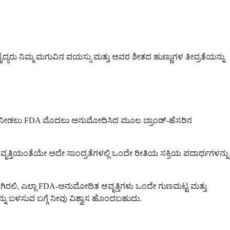
್ಯರು ನಿಮ್ಮ ಮಗುವಿನ ವಯಸ್ಸು ಮತ್ತು ಅವರ ಶೀತದ ಹುಣ್ಣುಗಳ ತೀವ್ರತೆಯನ್ನು
ಿಕಿತ್ಸೆ ನೀಡಲು FDA ಮೊದಲು ಅನುಮೋದಿಸಿದ ಮೂಲ ಬ್ರಾಂಡ್-ಹೆಸರಿನ
ನ ಆವೃತ್ತಿಯಂತೆಯೇ ಅದೇ ಸಾಂದ್ರತೆಗಳಲ್ಲಿ ಒಂದೇ ರೀತಿಯ ಸಕ್ರಿಯ ಪದಾರ್ಥಗಳನ್ನು
ಆಗಿರಲಿ, ಎಲ್ಲಾ FDA-ಅನುಮೋದಿತ ಆವೃತ್ತಿಗಳು ಒಂದೇ ಗುಣಮಟ್ಟ ಮತ್ತು
್ನು ಬಳಸುವ ಬಗ್ಗೆ ನೀವು ವಿಶ್ವಾಸ ಹೊಂದಬಹುದು.