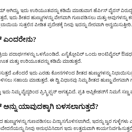
ಆಗಿದ್ದು, ಇದು ಉರಿಯೂತವನ್ನು ಕಡಿಮೆ ಮಾಡುವಾಗ ಹೆರ್ಪಿಸ್ ವೈರಸ್ ವಿರುದ್ಧ ಹ
್ತದೆ, ಇದು ಶೀತದ ಹುಣ್ಣುಗಳನ್ನು ವೇಗವಾಗಿ ಗುಣಪಡಿಸಲು ಮತ್ತು ಅವುಗಳನ್ನ
ಬಾಯಿಯ ಸುತ್ತಲಿನ ಪೀಡಿತ ಪ್ರದೇಶಕ್ಕೆ ನೀವು ಇದನ್ನು ನೇರವಾಗಿ ಅನ್ವಯಿಸುತ್ತೀರಿ.
ಲ್ ಎಂದರೇನು?
ಕ್ರಿಯ ಪದಾರ್ಥಗಳನ್ನು ಒಳಗೊಂಡಿದೆ. ಏಸೈಕ್ಲೋವಿರ್ ಒಂದು ಆಂಟಿವೈರಲ್ ಔಷಧವಾಗಿದ್ದು,
ದು ಊತ ಮತ್ತು ಉರಿಯೂತವನ್ನು ಕಡಿಮೆ ಮಾಡುತ್ತದೆ.
ತದೆ ಏಕೆಂದರೆ ಇದು ಎರಡು ಕೋನಗಳಿಂದ ಶೀತದ ಹುಣ್ಣುಗಳನ್ನು ನಿಭಾಯಿಸುತ್ತ
ಸಲು ಸಹಾಯ ಮಾಡುತ್ತದೆ. ಈ ದ್ವಿ ವಿಧಾನವು ನಿಮ್ಮ ಶೀತದ ಹುಣ್ಣು ವೇಗವಾಗ
ಿಮ್ಮ ವೈದ್ಯರಿಂದ ಪ್ರಿಸ್ಕ್ರಿಪ್ಷನ್ ಅಗತ್ಯವಿದೆ. ಪ್ರತಿ ಅಪ್ಲಿಕೇಶನ್‌ಗೆ ನಿಮಗೆ ಸಣ್
 ಅನ್ನು ಯಾವುದಕ್ಕಾಗಿ ಬಳಸಲಾಗುತ್ತದೆ?
ತದ ಹುಣ್ಣುಗಳನ್ನು ಗುಣಪಡಿಸಲು ವಿನ್ಯಾಸಗೊಳಿಸಲಾಗಿದೆ, ಇದನ್ನು ಜ್ವರ ಗುಳ್ಳೆಗಳು
ಂವೇದನೆಯನ್ನು ನೀವು ಅನುಭವಿಸಿದಾಗ ಇದು ಉತ್ತಮವಾಗಿ ಕಾರ್ಯನಿರ್ವಹಿಸುತ್ತದೆ