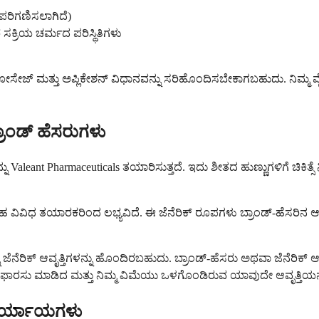
ಪರಿಗಣಿಸಲಾಗಿದೆ)
ಕ್ರಿಯ ಚರ್ಮದ ಪರಿಸ್ಥಿತಿಗಳು
ೇಜ್ ಮತ್ತು ಅಪ್ಲಿಕೇಶನ್ ವಿಧಾನವನ್ನು ಸರಿಹೊಂದಿಸಬೇಕಾಗಬಹುದು. ನಿಮ್ಮ ವೈದ
ರಾಂಡ್ ಹೆಸರುಗಳು
ು Valeant Pharmaceuticals ತಯಾರಿಸುತ್ತದೆ. ಇದು ಶೀತದ ಹುಣ್ಣುಗಳಿಗೆ ಚ
ಿಗಳು ಸಹ ವಿವಿಧ ತಯಾರಕರಿಂದ ಲಭ್ಯವಿದೆ. ಈ ಜೆನೆರಿಕ್ ರೂಪಗಳು ಬ್ರಾಂಡ್-ಹೆಸರಿ
ನೆರಿಕ್ ಆವೃತ್ತಿಗಳನ್ನು ಹೊಂದಿರಬಹುದು. ಬ್ರಾಂಡ್-ಹೆಸರು ಅಥವಾ ಜೆನೆರಿಕ್ 
ು ಶಿಫಾರಸು ಮಾಡಿದ ಮತ್ತು ನಿಮ್ಮ ವಿಮೆಯು ಒಳಗೊಂಡಿರುವ ಯಾವುದೇ ಆವೃತ್ತಿಯನ
್ ಪರ್ಯಾಯಗಳು