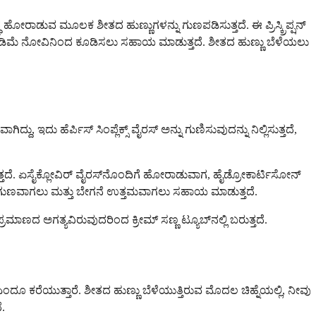
ೋರಾಡುವ ಮೂಲಕ ಶೀತದ ಹುಣ್ಣುಗಳನ್ನು ಗುಣಪಡಿಸುತ್ತದೆ. ಈ ಪ್ರಿಸ್ಕ್ರಿಪ್ಷನ್
ು ಕಡಿಮೆ ನೋವಿನಿಂದ ಕೂಡಿಸಲು ಸಹಾಯ ಮಾಡುತ್ತದೆ. ಶೀತದ ಹುಣ್ಣು ಬೆಳೆಯಲು
 ಇದು ಹೆರ್ಪಿಸ್ ಸಿಂಪ್ಲೆಕ್ಸ್ ವೈರಸ್ ಅನ್ನು ಗುಣಿಸುವುದನ್ನು ನಿಲ್ಲಿಸುತ್ತದೆ,
ದೆ. ಏಸೈಕ್ಲೋವಿರ್ ವೈರಸ್‌ನೊಂದಿಗೆ ಹೋರಾಡುವಾಗ, ಹೈಡ್ರೋಕಾರ್ಟಿಸೋನ್
ಿ ಗುಣವಾಗಲು ಮತ್ತು ಬೇಗನೆ ಉತ್ತಮವಾಗಲು ಸಹಾಯ ಮಾಡುತ್ತದೆ.
ಣ ಪ್ರಮಾಣದ ಅಗತ್ಯವಿರುವುದರಿಂದ ಕ್ರೀಮ್ ಸಣ್ಣ ಟ್ಯೂಬ್‌ನಲ್ಲಿ ಬರುತ್ತದೆ.
 ಎಂದೂ ಕರೆಯುತ್ತಾರೆ. ಶೀತದ ಹುಣ್ಣು ಬೆಳೆಯುತ್ತಿರುವ ಮೊದಲ ಚಿಹ್ನೆಯಲ್ಲಿ, ನೀವು
.