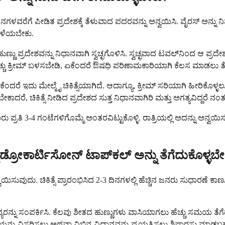
 ದಿನಗಳವರೆಗೆ ಪೀಡಿತ ಪ್ರದೇಶಕ್ಕೆ ತೆಳುವಾದ ಪದರವನ್ನು ಅನ್ವಯಿಸಿ. ವೈರಸ್ ಅನ್
ತೊಳೆಯಬೇಕು.
ು ಪ್ರದೇಶವನ್ನು ನಿಧಾನವಾಗಿ ಸ್ವಚ್ಛಗೊಳಿಸಿ. ಸ್ವಚ್ಛವಾದ ಟವಲ್‌ನಿಂದ ಆ ಪ್ರದೇಶ
ಿಂತ ಹೆಚ್ಚು ಕ್ರೀಮ್ ಬಳಸಬೇಡಿ, ಏಕೆಂದರೆ ಔಷಧಿ ಪರಿಣಾಮಕಾರಿಯಾಗಿ ಕೆಲಸ ಮಾಡಲು 
ೆಂದರೆ ಇದು ಮೇಲ್ಮೈ ಚಿಕಿತ್ಸೆಯಾಗಿದೆ. ಆದಾಗ್ಯೂ, ಕ್ರೀಮ್ ಸರಿಯಾಗಿ ಹೀರಿ
ೇಕಾದರೆ, ಚಿಕಿತ್ಸೆ ನೀಡಿದ ಪ್ರದೇಶದ ಸುತ್ತ ನಿಧಾನವಾಗಿರಿ ಮತ್ತು ಅಗತ್ಯವಿದ್ದರೆ ನಂತರ
 ಪ್ರತಿ 3-4 ಗಂಟೆಗಳಿಗೊಮ್ಮೆ ಅಂತರವಿಟ್ಟುಕೊಳ್ಳಿ. ರಾತ್ರಿಯಲ್ಲಿ ಅದನ್ನು ಅನ್ವಯಿ
್ರೋಕಾರ್ಟಿಸೋನ್ ಟಾಪ್‌ಕಲ್ ಅನ್ನು ತೆಗೆದುಕೊಳ್ಳಬೇ
ಅನ್ವಯಿಸುವುದು. ಚಿಕಿತ್ಸೆ ಪ್ರಾರಂಭಿಸಿದ 2-3 ದಿನಗಳಲ್ಲಿ ಹೆಚ್ಚಿನ ಜನರು ಸುಧಾರಣ
ವೈದ್ಯರನ್ನು ಸಂಪರ್ಕಿಸಿ. ಕೆಲವು ಶೀತದ ಹುಣ್ಣುಗಳು ವಾಸಿಯಾಗಲು ಹೆಚ್ಚು ಸಮಯ ತ
ೆಯನ್ನು ವಿಸ್ತರಿಸಲು ಅಥವಾ ವಿಭಿನ್ನ ವಿಧಾನವನ್ನು ಪ್ರಯತ್ನಿಸಲು ಶಿಫಾರಸು ಮಾಡಬ