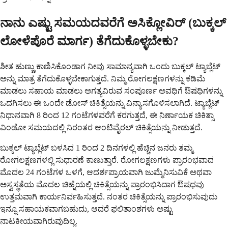
ನಾನು ಎಷ್ಟು ಸಮಯದವರೆಗೆ ಅಸಿಕ್ಲೋವಿರ್ (ಬುಕ್ಕಲ್
ಲೋಳೆಪೊರೆ ಮಾರ್ಗ) ತೆಗೆದುಕೊಳ್ಳಬೇಕು?
ಶೀತ ಹುಣ್ಣು ಕಾಣಿಸಿಕೊಂಡಾಗ ನೀವು ಸಾಮಾನ್ಯವಾಗಿ ಒಂದು ಬುಕ್ಕಲ್ ಟ್ಯಾಬ್ಲೆಟ್
ಅನ್ನು ಮಾತ್ರ ತೆಗೆದುಕೊಳ್ಳಬೇಕಾಗುತ್ತದೆ. ನಿಮ್ಮ ರೋಗಲಕ್ಷಣಗಳನ್ನು ಕಡಿಮೆ
ಮಾಡಲು ಸಹಾಯ ಮಾಡಲು ಅಗತ್ಯವಿರುವ ಸಂಪೂರ್ಣ ಅವಧಿಗೆ ಔಷಧಿಗಳನ್ನು
ಒದಗಿಸಲು ಈ ಒಂದೇ ಡೋಸ್ ಚಿಕಿತ್ಸೆಯನ್ನು ವಿನ್ಯಾಸಗೊಳಿಸಲಾಗಿದೆ. ಟ್ಯಾಬ್ಲೆಟ್
ನಿಧಾನವಾಗಿ 8 ರಿಂದ 12 ಗಂಟೆಗಳವರೆಗೆ ಕರಗುತ್ತದೆ, ಈ ನಿರ್ಣಾಯಕ ಚಿಕಿತ್ಸಾ
ವಿಂಡೋ ಸಮಯದಲ್ಲಿ ನಿರಂತರ ಆಂಟಿವೈರಲ್ ಚಿಕಿತ್ಸೆಯನ್ನು ನೀಡುತ್ತದೆ.
ಬುಕ್ಕಲ್ ಟ್ಯಾಬ್ಲೆಟ್ ಬಳಸಿದ 1 ರಿಂದ 2 ದಿನಗಳಲ್ಲಿ ಹೆಚ್ಚಿನ ಜನರು ತಮ್ಮ
ರೋಗಲಕ್ಷಣಗಳಲ್ಲಿ ಸುಧಾರಣೆ ಕಾಣುತ್ತಾರೆ. ರೋಗಲಕ್ಷಣಗಳು ಪ್ರಾರಂಭವಾದ
ಮೊದಲ 24 ಗಂಟೆಗಳ ಒಳಗೆ, ಆದರ್ಶಪ್ರಾಯವಾಗಿ ಜುಮ್ಮೆನಿಸುವಿಕೆ ಅಥವಾ
ಅಸ್ವಸ್ಥತೆಯ ಮೊದಲ ಚಿಹ್ನೆಯಲ್ಲಿ ಚಿಕಿತ್ಸೆಯನ್ನು ಪ್ರಾರಂಭಿಸಿದಾಗ ಔಷಧವು
ಉತ್ತಮವಾಗಿ ಕಾರ್ಯನಿರ್ವಹಿಸುತ್ತದೆ. ನಂತರ ಚಿಕಿತ್ಸೆಯನ್ನು ಪ್ರಾರಂಭಿಸುವುದು
ಇನ್ನೂ ಸಹಾಯಕವಾಗಬಹುದು, ಆದರೆ ಫಲಿತಾಂಶಗಳು ಅಷ್ಟು
ನಾಟಕೀಯವಾಗಿರುವುದಿಲ್ಲ.