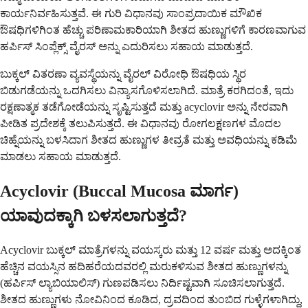
ಕಾರ್ಯನಿರ್ವಹಿಸುತ್ತವೆ. ಈ ಗುರಿ ವಿಧಾನವು ಸಾಂಪ್ರದಾಯಿಕ ಮೌಖಿಕ
ಔಷಧಿಗಳಿಗಿಂತ ಹೆಚ್ಚು ಪರಿಣಾಮಕಾರಿಯಾಗಿ ಶೀತದ ಹುಣ್ಣುಗಳಿಗೆ ಕಾರಣವಾಗುವ
ಹರ್ಪಿಸ್ ಸಿಂಪ್ಲೆಕ್ಸ್ ವೈರಸ್ ಅನ್ನು ಎದುರಿಸಲು ಸಹಾಯ ಮಾಡುತ್ತದೆ.
ಬುಕ್ಕಲ್ ವಿತರಣಾ ವ್ಯವಸ್ಥೆಯನ್ನು ವೈರಲ್ ವಿರೋಧಿ ಔಷಧಿಯ ಸ್ಥಿರ
ಬಿಡುಗಡೆಯನ್ನು ಒದಗಿಸಲು ವಿನ್ಯಾಸಗೊಳಿಸಲಾಗಿದೆ. ಮಾತ್ರೆ ಕರಗಿದಂತೆ, ಇದು
ರಕ್ಷಣಾತ್ಮಕ ತಡೆಗೋಡೆಯನ್ನು ಸೃಷ್ಟಿಸುತ್ತದೆ ಮತ್ತು acyclovir ಅನ್ನು ನೇರವಾಗಿ
ಪೀಡಿತ ಪ್ರದೇಶಕ್ಕೆ ತಲುಪಿಸುತ್ತದೆ. ಈ ವಿಧಾನವು ರೋಗಲಕ್ಷಣಗಳ ಮೊದಲ
ಚಿಹ್ನೆಯನ್ನು ಬಳಸಿದಾಗ ಶೀತದ ಹುಣ್ಣುಗಳ ತೀವ್ರತೆ ಮತ್ತು ಅವಧಿಯನ್ನು ಕಡಿಮೆ
ಮಾಡಲು ಸಹಾಯ ಮಾಡುತ್ತದೆ.
Acyclovir (Buccal Mucosa ಮಾರ್ಗ)
ಯಾವುದಕ್ಕಾಗಿ ಬಳಸಲಾಗುತ್ತದೆ?
Acyclovir ಬುಕ್ಕಲ್ ಮಾತ್ರೆಗಳನ್ನು ವಯಸ್ಕರು ಮತ್ತು 12 ವರ್ಷ ಮತ್ತು ಅದಕ್ಕಿಂತ
ಹೆಚ್ಚಿನ ವಯಸ್ಸಿನ ಹದಿಹರೆಯದವರಲ್ಲಿ ಮರುಕಳಿಸುವ ಶೀತದ ಹುಣ್ಣುಗಳನ್ನು
(ಹರ್ಪಿಸ್ ಲ್ಯಾಬಿಯಾಲಿಸ್) ಗುಣಪಡಿಸಲು ನಿರ್ದಿಷ್ಟವಾಗಿ ಸೂಚಿಸಲಾಗುತ್ತದೆ.
ಶೀತದ ಹುಣ್ಣುಗಳು ನೋವಿನಿಂದ ಕೂಡಿದ, ದ್ರವದಿಂದ ತುಂಬಿದ ಗುಳ್ಳೆಗಳಾಗಿದ್ದು,