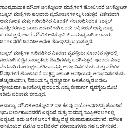
ಸಾಂಪ್ರದಾಯಿಕ ಮೌಖಿಕ ಅಸಿಕ್ಲೋವಿರ್ ಮಾತ್ರೆಗಳಿಗೆ ಹೋಲಿಸಿದರೆ ಅಸಿಕ್ಲೋವಿರ್
ಬುಕ್ಕಲ್ ಮಾತ್ರೆಗಳು ಹಲವಾರು ಪ್ರಯೋಜನಗಳನ್ನು ನೀಡುತ್ತವೆ, ವಿಶೇಷವಾಗಿ
ಅನುಕೂಲತೆ ಮತ್ತು ಗುರಿಪಡಿಸಿದ ವಿತರಣೆಗೆ ಸಂಬಂಧಿಸಿದಂತೆ. ಬುಕ್ಕಲ್
ಸೂತ್ರೀಕರಣವು ಒಂದು ಏಕಾಏಕಿಗಾಗಿ ಒಂದು ಅಪ್ಲಿಕೇಶನ್ ಅನ್ನು ಮಾತ್ರ
ಬಯಸುತ್ತದೆ, ಆದರೆ ಮೌಖಿಕ ಅಸಿಕ್ಲೋವಿರ್ ಸಾಮಾನ್ಯವಾಗಿ ಹಲವಾರು
ದಿನಗಳವರೆಗೆ ದಿನವಿಡೀ ಅನೇಕ ಡೋಸ್ಗಳನ್ನು ಬಯಸುತ್ತದೆ.
ಬುಕ್ಕಲ್ ಮಾತ್ರೆಗಳ ಗುರಿಪಡಿಸಿದ ವಿತರಣಾ ವ್ಯವಸ್ಥೆಯು ಸೋಂಕಿನ ಸ್ಥಳದಲ್ಲಿ
ನೇರವಾಗಿ ಹೆಚ್ಚಿನ ಸಾಂದ್ರತೆಯ ಔಷಧಿಗಳನ್ನು ಒದಗಿಸುತ್ತದೆ. ಇದರರ್ಥ ನೀವು
ವೇಗವಾಗಿ ರೋಗಲಕ್ಷಣ ಪರಿಹಾರವನ್ನು ಅನುಭವಿಸಬಹುದು ಮತ್ತು ಮೌಖಿಕ
ಔಷಧಿಗಳಿಗೆ ಹೋಲಿಸಿದರೆ ಸಂಕ್ಷಿಪ್ತ ಏಕಾಏಕಿ ಅವಧಿಯನ್ನು ಅನುಭವಿಸಬಹುದು.
ಹೆಚ್ಚುವರಿಯಾಗಿ, ಔಷಧಿಯನ್ನು ವ್ಯವಸ್ಥಿತವಾಗಿ ಹೀರಿಕೊಳ್ಳುವ ಬದಲು
ಸ್ಥಳೀಯವಾಗಿ ಹೀರಿಕೊಳ್ಳುವುದರಿಂದ, ನಿಮ್ಮ ಜೀರ್ಣಾಂಗ ವ್ಯವಸ್ಥೆಯ ಮೇಲೆ
ಕಡಿಮೆ ಪರಿಣಾಮ ಬೀರುತ್ತದೆ.
ಆದಾಗ್ಯೂ, ಮೌಖಿಕ ಅಸಿಕ್ಲೋವಿರ್ ಸಹ ಕೆಲವು ಪ್ರಯೋಜನಗಳನ್ನು ಹೊಂದಿದೆ.
ಇದು ದೀರ್ಘಕಾಲದವರೆಗೆ ಲಭ್ಯವಿದೆ ಮತ್ತು ಸಾಮಾನ್ಯ ಸೂತ್ರೀಕರಣಗಳಲ್ಲಿ
ಲಭ್ಯವಿದೆ, ಇದು ಅನೇಕ ಜನರಿಗೆ ಹೆಚ್ಚು ವೆಚ್ಚ-ಪರಿಣಾಮಕಾರಿಯಾಗಿದೆ. ಮೌಖಿಕ
ಅಸಿಕ್ಲೋವಿರ್ ವ್ಯವಸ್ಥಿತ ಆಂಟಿವೈರಲ್ ಪರಿಣಾಮಗಳನ್ನು ಸಹ ಒದಗಿಸುತ್ತದೆ,