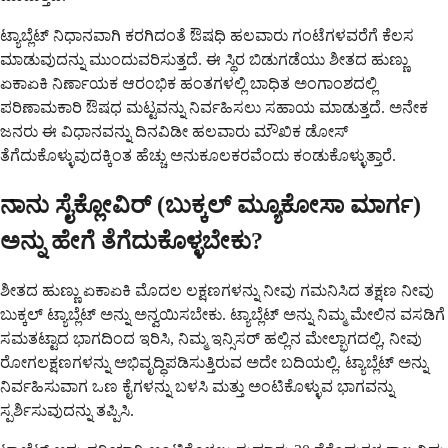
ಟ್ಯಾಬ್ಲೆಟ್ ನಿಧಾನವಾಗಿ ಕರಗಿದಂತೆ ಔಷಧಿ ಹಲವಾರು ಗಂಟೆಗಳವರೆಗೆ ಕೆಲಸ
ಮಾಡುವುದನ್ನು ಮುಂದುವರಿಸುತ್ತದೆ. ಈ ಸ್ಥಿರ ಬಿಡುಗಡೆಯು ಶೀತದ ಹುಣ್ಣು
ಏಕಾಏಕಿ ನಿರ್ಣಾಯಕ ಆರಂಭಿಕ ಹಂತಗಳಲ್ಲಿ ಬಾಧಿತ ಅಂಗಾಂಶದಲ್ಲಿ
ಪರಿಣಾಮಕಾರಿ ಔಷಧ ಮಟ್ಟವನ್ನು ನಿರ್ವಹಿಸಲು ಸಹಾಯ ಮಾಡುತ್ತದೆ. ಅನೇಕ
ಜನರು ಈ ವಿಧಾನವನ್ನು ದಿನವಿಡೀ ಹಲವಾರು ಮೌಖಿಕ ಡೋಸ್
ತೆಗೆದುಕೊಳ್ಳುವುದಕ್ಕಿಂತ ಹೆಚ್ಚು ಅನುಕೂಲಕರವೆಂದು ಕಂಡುಕೊಳ್ಳುತ್ತಾರೆ.
ನಾನು ಸೈಕ್ಲೋವಿರ್ (ಬುಕ್ಕಲ್ ಮ್ಯೂಕೋಸಾ ಮಾರ್ಗ)
ಅನ್ನು ಹೇಗೆ ತೆಗೆದುಕೊಳ್ಳಬೇಕು?
ಶೀತದ ಹುಣ್ಣು ಏಕಾಏಕಿ ಮೊದಲ ಲಕ್ಷಣಗಳನ್ನು ನೀವು ಗಮನಿಸಿದ ತಕ್ಷಣ ನೀವು
ಬುಕ್ಕಲ್ ಟ್ಯಾಬ್ಲೆಟ್ ಅನ್ನು ಅನ್ವಯಿಸಬೇಕು. ಟ್ಯಾಬ್ಲೆಟ್ ಅನ್ನು ನಿಮ್ಮ ಮೇಲಿನ ವಸಡಿಗೆ
ಸಮತಟ್ಟಾದ ಭಾಗದಿಂದ ಇರಿಸಿ, ನಿಮ್ಮ ಇನ್ಸಿಸರ್ ಹಲ್ಲಿನ ಮೇಲ್ಭಾಗದಲ್ಲಿ, ನೀವು
ರೋಗಲಕ್ಷಣಗಳನ್ನು ಅಭಿವೃದ್ಧಿಪಡಿಸುತ್ತಿರುವ ಅದೇ ಬದಿಯಲ್ಲಿ. ಟ್ಯಾಬ್ಲೆಟ್ ಅನ್ನು
ನಿರ್ವಹಿಸುವಾಗ ಒಣ ಕೈಗಳನ್ನು ಬಳಸಿ ಮತ್ತು ಅಂಟಿಕೊಳ್ಳುವ ಭಾಗವನ್ನು
ಸ್ಪರ್ಶಿಸುವುದನ್ನು ತಪ್ಪಿಸಿ.