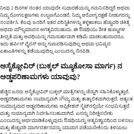
ನೀವು 2 ದಿನಗಳ ನಂತರ ಯಾವುದೇ ಸುಧಾರಣೆಯನ್ನು ಗಮನಿಸದಿದ್ದರೆ ಅಥವಾ
ನಿಮ್ಮ ರೋಗಲಕ್ಷಣಗಳು ಉಲ್ಬಣಗೊಂಡರೆ, ನಿಮ್ಮ ಆರೋಗ್ಯ ರಕ್ಷಣೆ ನೀಡುಗರನ್ನು
ಸಂಪರ್ಕಿಸಿ. ಕೆಲವು ಜನರಿಗೆ ಇತರ ಪರಿಸ್ಥಿತಿಗಳನ್ನು ತಳ್ಳಿಹಾಕಲು ಹೆಚ್ಚುವರಿ ಚಿಕಿತ್ಸೆ
ಅಥವಾ ಮೌಲ್ಯಮಾಪನ ಅಗತ್ಯವಿರಬಹುದು. ಈ ಔಷಧಿಯು ಶೀತ ಹುಣ್ಣುಗಳ
ತೀವ್ರತೆ ಮತ್ತು ಅವಧಿಯನ್ನು ಗಮನಾರ್ಹವಾಗಿ ಕಡಿಮೆ ಮಾಡಬಹುದಾದರೂ,
ಇದು ಹರ್ಪಿಸ್ ವೈರಸ್ ಅನ್ನು ಗುಣಪಡಿಸುವುದಿಲ್ಲ ಅಥವಾ ಭವಿಷ್ಯದ
ಏಕಾಏಕಿಗಳನ್ನು ತಡೆಯುವುದಿಲ್ಲ ಎಂಬುದನ್ನು ನೆನಪಿಡಿ.
ಅಸೈಕ್ಲೋವಿರ್ (ಬುಕ್ಕಲ್ ಮ್ಯೂಕೋಸಾ ಮಾರ್ಗ) ನ
ಅಡ್ಡಪರಿಣಾಮಗಳು ಯಾವುವು?
ಹೆಚ್ಚಿನ ಜನರು ಅಸೈಕ್ಲೋವಿರ್ ಬುಕ್ಕಲ್ ಮಾತ್ರೆಗಳನ್ನು ಚೆನ್ನಾಗಿ ಸಹಿಸಿಕೊಳ್ಳುತ್ತಾರೆ,
ಅಡ್ಡಪರಿಣಾಮಗಳು ಸಾಮಾನ್ಯವಾಗಿ ಸೌಮ್ಯ ಮತ್ತು ತಾತ್ಕಾಲಿಕವಾಗಿರುತ್ತದೆ. ಅತ್ಯಂತ
ಸಾಮಾನ್ಯವಾದ ಅಡ್ಡಪರಿಣಾಮಗಳು ಅಪ್ಲಿಕೇಶನ್ ಸೈಟ್‌ನಲ್ಲಿಯೇ ಸಂಭವಿಸುತ್ತವೆ
ಮತ್ತು ಸಾಮಾನ್ಯವಾಗಿ ನಿರ್ವಹಿಸಬಹುದಾಗಿದೆ. ಏನನ್ನು ನಿರೀಕ್ಷಿಸಬೇಕು
ಎಂಬುದನ್ನು ಅರ್ಥಮಾಡಿಕೊಳ್ಳುವುದು ಔಷಧಿಯನ್ನು ಆತ್ಮವಿಶ್ವಾಸದಿಂದ ಬಳಸಲು
ಮತ್ತು ಹೆಚ್ಚುವರಿ ಮಾರ್ಗದರ್ಶನವನ್ನು ಯಾವಾಗ ಪಡೆಯಬೇಕೆಂದು ತಿಳಿಯಲು