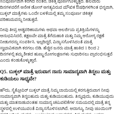
ಸಂಪೂರ್ಣವಾಗಿ ಕರಗಿದ ನಂತರ, ಚಿಕಿತ್ಸೆ ಪೂರ್ಣಗೊಳ್ಳುತ್ತದೆ. ಹಲವಾರು
ದಿನಗಳವರೆಗೆ ಅನೇಕ ಡೋಸ್ ಅಗತ್ಯವಿರುವ ಮೌಖಿಕ ಔಷಧಿಗಳಿಗಿಂತ ಭಿನ್ನವಾಗಿ,
ಬುಕ್ಕಲ್ ಮಾತ್ರೆಗಳು ಒಂದೇ ಬಳಕೆಯಲ್ಲಿ ತಮ್ಮ ಸಂಪೂರ್ಣ ಚಿಕಿತ್ಸಕ
ಪರಿಣಾಮವನ್ನು ನೀಡುತ್ತವೆ.
ನೀವು ತೀವ್ರ ಅಡ್ಡಪರಿಣಾಮಗಳು ಅಥವಾ ಅಲರ್ಜಿಯ ಪ್ರತಿಕ್ರಿಯೆಗಳನ್ನು
ಅನುಭವಿಸಿದರೆ, ತಕ್ಷಣವೇ ಮಾತ್ರೆ ತೆಗೆದುಹಾಕಿ ಮತ್ತು ನಿಮ್ಮ ಆರೋಗ್ಯ ರಕ್ಷಣೆ
ನೀಡುಗರನ್ನು ಸಂಪರ್ಕಿಸಿ. ಇಲ್ಲದಿದ್ದರೆ, ವಿನ್ಯಾಸಗೊಳಿಸಿದಂತೆ ಮಾತ್ರೆ
ಸ್ವಾಭಾವಿಕವಾಗಿ ಕರಗಲು ಬಿಡಿ. ಹೆಚ್ಚಿನ ಜನರು ಮಾತ್ರೆ ಹಾಕಿದ 1 ರಿಂದ 2
ದಿನಗಳಲ್ಲಿ ತಮ್ಮ ಶೀತದ ಹುಣ್ಣು ರೋಗಲಕ್ಷಣಗಳು ಸುಧಾರಿಸಲು ಪ್ರಾರಂಭಿಸುತ್ತವೆ
ಎಂದು ಕಂಡುಕೊಳ್ಳುತ್ತಾರೆ.
Q5. ಬುಕ್ಕಲ್ ಮಾತ್ರೆ ಇರುವಾಗ ನಾನು ಸಾಮಾನ್ಯವಾಗಿ ತಿನ್ನಲು ಮತ್ತು
ಕುಡಿಯಲು ಸಾಧ್ಯವೇ?
ಹೌದು, ಸೈಕ್ಲೋವಿರ್ ಬುಕ್ಕಲ್ ಮಾತ್ರೆ ನಿಮ್ಮ ಬಾಯಿಯಲ್ಲಿ ಕರಗುತ್ತಿರುವಾಗ ನೀವು
ಸಾಮಾನ್ಯವಾಗಿ ತಿನ್ನಬಹುದು ಮತ್ತು ಕುಡಿಯಬಹುದು. ತಿನ್ನುವುದು, ಕುಡಿಯುವುದು
ಮತ್ತು ಮಾತನಾಡುವಂತಹ ಸಾಮಾನ್ಯ ಚಟುವಟಿಕೆಗಳ ಸಮಯದಲ್ಲಿ ಮಾತ್ರೆ ತನ್ನ
ಸ್ಥಳದಲ್ಲಿ ಉಳಿಯುವಂತೆ ವಿನ್ಯಾಸಗೊಳಿಸಲಾಗಿದೆ. ಆದಾಗ್ಯೂ, ನೀವು ಚೂಯಿಂಗ್