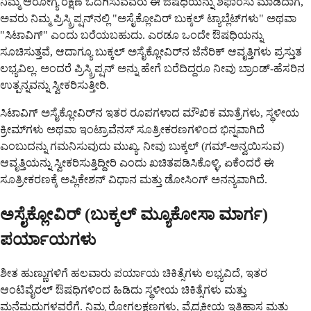
ನಿಮ್ಮ ಆರೋಗ್ಯ ರಕ್ಷಣೆ ಒದಗಿಸುವವರು ಈ ಔಷಧಿಯನ್ನು ಶಿಫಾರಸು ಮಾಡಿದಾಗ,
ಅವರು ನಿಮ್ಮ ಪ್ರಿಸ್ಕ್ರಿಪ್ಷನ್‌ನಲ್ಲಿ "ಅಸೈಕ್ಲೋವಿರ್ ಬುಕ್ಕಲ್ ಟ್ಯಾಬ್ಲೆಟ್‌ಗಳು" ಅಥವಾ
"ಸಿಟಾವಿಗ್" ಎಂದು ಬರೆಯಬಹುದು. ಎರಡೂ ಒಂದೇ ಔಷಧಿಯನ್ನು
ಸೂಚಿಸುತ್ತವೆ, ಆದಾಗ್ಯೂ ಬುಕ್ಕಲ್ ಅಸೈಕ್ಲೋವಿರ್‌ನ ಜೆನೆರಿಕ್ ಆವೃತ್ತಿಗಳು ಪ್ರಸ್ತುತ
ಲಭ್ಯವಿಲ್ಲ. ಅಂದರೆ ಪ್ರಿಸ್ಕ್ರಿಪ್ಷನ್ ಅನ್ನು ಹೇಗೆ ಬರೆದಿದ್ದರೂ ನೀವು ಬ್ರಾಂಡ್-ಹೆಸರಿನ
ಉತ್ಪನ್ನವನ್ನು ಸ್ವೀಕರಿಸುತ್ತೀರಿ.
ಸಿಟಾವಿಗ್ ಅಸೈಕ್ಲೋವಿರ್‌ನ ಇತರ ರೂಪಗಳಾದ ಮೌಖಿಕ ಮಾತ್ರೆಗಳು, ಸ್ಥಳೀಯ
ಕ್ರೀಮ್‌ಗಳು ಅಥವಾ ಇಂಟ್ರಾವೆನಸ್ ಸೂತ್ರೀಕರಣಗಳಿಂದ ಭಿನ್ನವಾಗಿದೆ
ಎಂಬುದನ್ನು ಗಮನಿಸುವುದು ಮುಖ್ಯ. ನೀವು ಬುಕ್ಕಲ್ (ಗಮ್-ಅನ್ವಯಿಸುವ)
ಆವೃತ್ತಿಯನ್ನು ಸ್ವೀಕರಿಸುತ್ತಿದ್ದೀರಿ ಎಂದು ಖಚಿತಪಡಿಸಿಕೊಳ್ಳಿ, ಏಕೆಂದರೆ ಈ
ಸೂತ್ರೀಕರಣಕ್ಕೆ ಅಪ್ಲಿಕೇಶನ್ ವಿಧಾನ ಮತ್ತು ಡೋಸಿಂಗ್ ಅನನ್ಯವಾಗಿದೆ.
ಅಸೈಕ್ಲೋವಿರ್ (ಬುಕ್ಕಲ್ ಮ್ಯೂಕೋಸಾ ಮಾರ್ಗ)
ಪರ್ಯಾಯಗಳು
ಶೀತ ಹುಣ್ಣುಗಳಿಗೆ ಹಲವಾರು ಪರ್ಯಾಯ ಚಿಕಿತ್ಸೆಗಳು ಲಭ್ಯವಿದೆ, ಇತರ
ಆಂಟಿವೈರಲ್ ಔಷಧಿಗಳಿಂದ ಹಿಡಿದು ಸ್ಥಳೀಯ ಚಿಕಿತ್ಸೆಗಳು ಮತ್ತು
ಮನೆಮದ್ದುಗಳವರೆಗೆ. ನಿಮ್ಮ ರೋಗಲಕ್ಷಣಗಳು, ವೈದ್ಯಕೀಯ ಇತಿಹಾಸ ಮತ್ತು