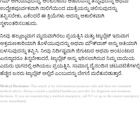
ಗಮ್ ಅಗಿಯುವುದನ್ನು, ಅಂಟಂಟಾದ ಆಹಾರವನ್ನು ತಿನ್ನುವುದನ್ನು ಅಥವಾ
ಉದ್ದೇಶಪೂರ್ವಕವಾಗಿ ನಾಲಿಗೆಯಿಂದ ಮಾತ್ರೆಯನ್ನು ಚಲಿಸುವುದನ್ನು
ತಪ್ಪಿಸಬೇಕು, ಏಕೆಂದರೆ ಈ ಕ್ರಿಯೆಗಳು ಅದನ್ನು ಅಕಾಲಿಕವಾಗಿ
ಸ್ಥಳಾಂತರಿಸಬಹುದು.
ನೀವು ಹಲ್ಲುಜ್ಜುವಾಗ ಮೃದುವಾಗಿರಲು ಪ್ರಯತ್ನಿಸಿ ಮತ್ತು ಟ್ಯಾಬ್ಲೆಟ್ ಇರುವಾಗ
ಆಕ್ರಮಣಕಾರಿಯಾಗಿ ತೊಳೆಯುವುದನ್ನು ಅಥವಾ ಮೌತ್‌ವಾಶ್ ಅನ್ನು ಅತಿಯಾಗಿ
ಬಳಸುವುದನ್ನು ತಪ್ಪಿಸಿ. ನೀವು ನಿರ್ದಿಷ್ಟವಾಗಿ ಜಿಗುಟಾದ ಅಥವಾ ಅಂಟಂಟಾದ
ಏನನ್ನಾದರೂ ತಿನ್ನಬೇಕಾದರೆ, ಟ್ಯಾಬ್ಲೆಟ್ ಅನ್ನು ಇರಿಸಲಾಗಿರುವ ನಿಮ್ಮ ಬಾಯಿಯ
ಎದುರು ಭಾಗದಲ್ಲಿ ಅಗಿಯಲು ಪ್ರಯತ್ನಿಸಿ. ಸಾಮಾನ್ಯ ದೈನಂದಿನ ಚಟುವಟಿಕೆಗಳಲ್ಲಿ
ಹೆಚ್ಚಿನ ಜನರು ಟ್ಯಾಬ್ಲೆಟ್ ಅಲ್ಲಿದೆ ಎಂಬುದನ್ನು ಬೇಗನೆ ಮರೆತುಬಿಡುತ್ತಾರೆ.
Medical Disclaimer:
This article is for informational purposes only and does not constitute
medical advice. Always consult a qualified healthcare provider for diagnosis and treatment
decisions. If you are experiencing a medical emergency, call 911 or go to the nearest emergency
room immediately.