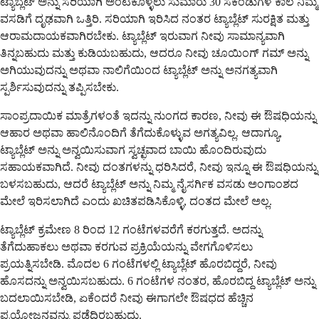
ಟ್ಯಾಬ್ಲೆಟ್ ಅನ್ನು ಸರಿಯಾಗಿ ಅಂಟಿಕೊಳ್ಳಲು ಸುಮಾರು 30 ಸೆಕೆಂಡುಗಳ ಕಾಲ ನಿಮ್ಮ
ವಸಡಿಗೆ ದೃಢವಾಗಿ ಒತ್ತಿರಿ. ಸರಿಯಾಗಿ ಇರಿಸಿದ ನಂತರ ಟ್ಯಾಬ್ಲೆಟ್ ಸುರಕ್ಷಿತ ಮತ್ತು
ಆರಾಮದಾಯಕವಾಗಿರಬೇಕು. ಟ್ಯಾಬ್ಲೆಟ್ ಇರುವಾಗ ನೀವು ಸಾಮಾನ್ಯವಾಗಿ
ತಿನ್ನಬಹುದು ಮತ್ತು ಕುಡಿಯಬಹುದು, ಆದರೂ ನೀವು ಚೂಯಿಂಗ್ ಗಮ್ ಅನ್ನು
ಅಗಿಯುವುದನ್ನು ಅಥವಾ ನಾಲಿಗೆಯಿಂದ ಟ್ಯಾಬ್ಲೆಟ್ ಅನ್ನು ಅನಗತ್ಯವಾಗಿ
ಸ್ಪರ್ಶಿಸುವುದನ್ನು ತಪ್ಪಿಸಬೇಕು.
ಸಾಂಪ್ರದಾಯಿಕ ಮಾತ್ರೆಗಳಂತೆ ಇದನ್ನು ನುಂಗದ ಕಾರಣ, ನೀವು ಈ ಔಷಧಿಯನ್ನು
ಆಹಾರ ಅಥವಾ ಹಾಲಿನೊಂದಿಗೆ ತೆಗೆದುಕೊಳ್ಳುವ ಅಗತ್ಯವಿಲ್ಲ. ಆದಾಗ್ಯೂ,
ಟ್ಯಾಬ್ಲೆಟ್ ಅನ್ನು ಅನ್ವಯಿಸುವಾಗ ಸ್ವಚ್ಛವಾದ ಬಾಯಿ ಹೊಂದಿರುವುದು
ಸಹಾಯಕವಾಗಿದೆ. ನೀವು ದಂತಗಳನ್ನು ಧರಿಸಿದರೆ, ನೀವು ಇನ್ನೂ ಈ ಔಷಧಿಯನ್ನು
ಬಳಸಬಹುದು, ಆದರೆ ಟ್ಯಾಬ್ಲೆಟ್ ಅನ್ನು ನಿಮ್ಮ ನೈಸರ್ಗಿಕ ವಸಡು ಅಂಗಾಂಶದ
ಮೇಲೆ ಇರಿಸಲಾಗಿದೆ ಎಂದು ಖಚಿತಪಡಿಸಿಕೊಳ್ಳಿ, ದಂತದ ಮೇಲೆ ಅಲ್ಲ.
ಟ್ಯಾಬ್ಲೆಟ್ ಕ್ರಮೇಣ 8 ರಿಂದ 12 ಗಂಟೆಗಳವರೆಗೆ ಕರಗುತ್ತದೆ. ಅದನ್ನು
ತೆಗೆದುಹಾಕಲು ಅಥವಾ ಕರಗುವ ಪ್ರಕ್ರಿಯೆಯನ್ನು ವೇಗಗೊಳಿಸಲು
ಪ್ರಯತ್ನಿಸಬೇಡಿ. ಮೊದಲ 6 ಗಂಟೆಗಳಲ್ಲಿ ಟ್ಯಾಬ್ಲೆಟ್ ಹೊರಬಿದ್ದರೆ, ನೀವು
ಹೊಸದನ್ನು ಅನ್ವಯಿಸಬಹುದು. 6 ಗಂಟೆಗಳ ನಂತರ, ಹೊರಬಿದ್ದ ಟ್ಯಾಬ್ಲೆಟ್ ಅನ್ನು
ಬದಲಾಯಿಸಬೇಡಿ, ಏಕೆಂದರೆ ನೀವು ಈಗಾಗಲೇ ಔಷಧದ ಹೆಚ್ಚಿನ
ಪ್ರಯೋಜನವನ್ನು ಪಡೆದಿರಬಹುದು.