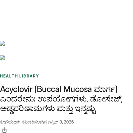
Benchmarks
Stories
FAQ
Sign up / Log in
HEALTH LIBRARY
Acyclovir (Buccal Mucosa ಮಾರ್ಗ)
ಎಂದರೇನು: ಉಪಯೋಗಗಳು, ಡೋಸೇಜ್,
ಅಡ್ಡಪರಿಣಾಮಗಳು ಮತ್ತು ಇನ್ನಷ್ಟು
ಕೊನೆಯದಾಗಿ ನವೀಕರಿಸಲಾಗಿದೆ
ಏಪ್ರಿಲ್ 3, 2026