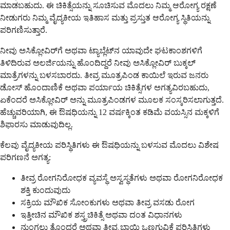
ಮಾಡಬಹುದು. ಈ ಚಿಕಿತ್ಸೆಯನ್ನು ಸೂಚಿಸುವ ಮೊದಲು ನಿಮ್ಮ ಆರೋಗ್ಯ ರಕ್ಷಣೆ
ನೀಡುಗರು ನಿಮ್ಮ ವೈದ್ಯಕೀಯ ಇತಿಹಾಸ ಮತ್ತು ಪ್ರಸ್ತುತ ಆರೋಗ್ಯ ಸ್ಥಿತಿಯನ್ನು
ಪರಿಗಣಿಸುತ್ತಾರೆ.
ನೀವು ಅಸಿಕ್ಲೋವಿರ್‌ಗೆ ಅಥವಾ ಟ್ಯಾಬ್ಲೆಟ್‌ನ ಯಾವುದೇ ಘಟಕಾಂಶಗಳಿಗೆ
ತಿಳಿದಿರುವ ಅಲರ್ಜಿಯನ್ನು ಹೊಂದಿದ್ದರೆ ನೀವು ಅಸಿಕ್ಲೋವಿರ್ ಬುಕ್ಕಲ್
ಮಾತ್ರೆಗಳನ್ನು ಬಳಸಬಾರದು. ತೀವ್ರ ಮೂತ್ರಪಿಂಡ ಕಾಯಿಲೆ ಇರುವ ಜನರು
ಡೋಸ್ ಹೊಂದಾಣಿಕೆ ಅಥವಾ ಪರ್ಯಾಯ ಚಿಕಿತ್ಸೆಗಳ ಅಗತ್ಯವಿರಬಹುದು,
ಏಕೆಂದರೆ ಅಸಿಕ್ಲೋವಿರ್ ಅನ್ನು ಮೂತ್ರಪಿಂಡಗಳ ಮೂಲಕ ಸಂಸ್ಕರಿಸಲಾಗುತ್ತದೆ.
ಹೆಚ್ಚುವರಿಯಾಗಿ, ಈ ಔಷಧಿಯನ್ನು 12 ವರ್ಷಕ್ಕಿಂತ ಕಡಿಮೆ ವಯಸ್ಸಿನ ಮಕ್ಕಳಿಗೆ
ಶಿಫಾರಸು ಮಾಡುವುದಿಲ್ಲ.
ಕೆಲವು ವೈದ್ಯಕೀಯ ಪರಿಸ್ಥಿತಿಗಳು ಈ ಔಷಧಿಯನ್ನು ಬಳಸುವ ಮೊದಲು ವಿಶೇಷ
ಪರಿಗಣನೆ ಅಗತ್ಯ:
ತೀವ್ರ ರೋಗನಿರೋಧಕ ವ್ಯವಸ್ಥೆ ಅಸ್ವಸ್ಥತೆಗಳು ಅಥವಾ ರೋಗನಿರೋಧಕ
ಶಕ್ತಿ ಕುಂದುವುದು
ಸಕ್ರಿಯ ಮೌಖಿಕ ಸೋಂಕುಗಳು ಅಥವಾ ತೀವ್ರ ವಸಡು ರೋಗ
ಇತ್ತೀಚಿನ ಮೌಖಿಕ ಶಸ್ತ್ರಚಿಕಿತ್ಸೆ ಅಥವಾ ದಂತ ವಿಧಾನಗಳು
ನುಂಗಲು ತೊಂದರೆ ಅಥವಾ ತೀವ್ರ ಬಾಯಿ ಒಣಗುವಿಕೆ ಪರಿಸ್ಥಿತಿಗಳು