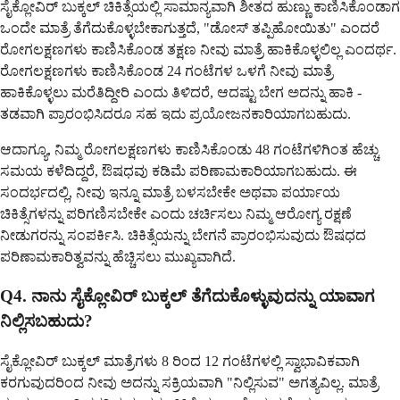
ಸೈಕ್ಲೋವಿರ್ ಬುಕ್ಕಲ್ ಚಿಕಿತ್ಸೆಯಲ್ಲಿ ಸಾಮಾನ್ಯವಾಗಿ ಶೀತದ ಹುಣ್ಣು ಕಾಣಿಸಿಕೊಂಡಾಗ
ಒಂದೇ ಮಾತ್ರೆ ತೆಗೆದುಕೊಳ್ಳಬೇಕಾಗುತ್ತದೆ, "ಡೋಸ್ ತಪ್ಪಿಹೋಯಿತು" ಎಂದರೆ
ರೋಗಲಕ್ಷಣಗಳು ಕಾಣಿಸಿಕೊಂಡ ತಕ್ಷಣ ನೀವು ಮಾತ್ರೆ ಹಾಕಿಕೊಳ್ಳಲಿಲ್ಲ ಎಂದರ್ಥ.
ರೋಗಲಕ್ಷಣಗಳು ಕಾಣಿಸಿಕೊಂಡ 24 ಗಂಟೆಗಳ ಒಳಗೆ ನೀವು ಮಾತ್ರೆ
ಹಾಕಿಕೊಳ್ಳಲು ಮರೆತಿದ್ದೀರಿ ಎಂದು ತಿಳಿದರೆ, ಆದಷ್ಟು ಬೇಗ ಅದನ್ನು ಹಾಕಿ -
ತಡವಾಗಿ ಪ್ರಾರಂಭಿಸಿದರೂ ಸಹ ಇದು ಪ್ರಯೋಜನಕಾರಿಯಾಗಬಹುದು.
ಆದಾಗ್ಯೂ, ನಿಮ್ಮ ರೋಗಲಕ್ಷಣಗಳು ಕಾಣಿಸಿಕೊಂಡು 48 ಗಂಟೆಗಳಿಗಿಂತ ಹೆಚ್ಚು
ಸಮಯ ಕಳೆದಿದ್ದರೆ, ಔಷಧವು ಕಡಿಮೆ ಪರಿಣಾಮಕಾರಿಯಾಗಬಹುದು. ಈ
ಸಂದರ್ಭದಲ್ಲಿ, ನೀವು ಇನ್ನೂ ಮಾತ್ರೆ ಬಳಸಬೇಕೇ ಅಥವಾ ಪರ್ಯಾಯ
ಚಿಕಿತ್ಸೆಗಳನ್ನು ಪರಿಗಣಿಸಬೇಕೇ ಎಂದು ಚರ್ಚಿಸಲು ನಿಮ್ಮ ಆರೋಗ್ಯ ರಕ್ಷಣೆ
ನೀಡುಗರನ್ನು ಸಂಪರ್ಕಿಸಿ. ಚಿಕಿತ್ಸೆಯನ್ನು ಬೇಗನೆ ಪ್ರಾರಂಭಿಸುವುದು ಔಷಧದ
ಪರಿಣಾಮಕಾರಿತ್ವವನ್ನು ಹೆಚ್ಚಿಸಲು ಮುಖ್ಯವಾಗಿದೆ.
Q4. ನಾನು ಸೈಕ್ಲೋವಿರ್ ಬುಕ್ಕಲ್ ತೆಗೆದುಕೊಳ್ಳುವುದನ್ನು ಯಾವಾಗ
ನಿಲ್ಲಿಸಬಹುದು?
ಸೈಕ್ಲೋವಿರ್ ಬುಕ್ಕಲ್ ಮಾತ್ರೆಗಳು 8 ರಿಂದ 12 ಗಂಟೆಗಳಲ್ಲಿ ಸ್ವಾಭಾವಿಕವಾಗಿ
ಕರಗುವುದರಿಂದ ನೀವು ಅದನ್ನು ಸಕ್ರಿಯವಾಗಿ "ನಿಲ್ಲಿಸುವ" ಅಗತ್ಯವಿಲ್ಲ. ಮಾತ್ರೆ