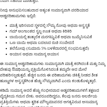
ನಿಮಗೆ ಸಹಾಯ ಮಾಡುತ್ತದೆ.
ನೀವು ಅನುಭವಿಸಬಹುದಾದ ಅತ್ಯಂತ ಸಾಮಾನ್ಯವಾಗಿ ವರದಿಯಾದ
ಅಡ್ಡಪರಿಣಾಮಗಳು ಇಲ್ಲಿವೆ:
ಮಾತ್ರೆ ಇರಿಸಲಾದ ಸ್ಥಳದಲ್ಲಿ ಸೌಮ್ಯ ನೋವು ಅಥವಾ ಅಸ್ವಸ್ಥತೆ
ಗಮ್ ಅಂಗಾಂಶದ ಸ್ವಲ್ಪ ಊತ ಅಥವಾ ಕಿರಿಕಿರಿ
ಬಾಯಿಯಲ್ಲಿ ತಾತ್ಕಾಲಿಕ ಮರಗಟ್ಟುವಿಕೆ ಅಥವಾ ಜುಮ್ಮೆನಿಸುವಿಕೆ
ಒಣ ಬಾಯಿ ಅಥವಾ ಬದಲಾದ ರುಚಿ ಸಂವೇದನೆ
ತಲೆನೋವು (ಸುಮಾರು 5% ಬಳಕೆದಾರರಲ್ಲಿ ಸಂಭವಿಸುತ್ತದೆ)
ಆಯಾಸ ಅಥವಾ ಸಾಮಾನ್ಯ ಆಯಾಸ
ಈ ಸಾಮಾನ್ಯ ಅಡ್ಡಪರಿಣಾಮಗಳು ಸಾಮಾನ್ಯವಾಗಿ ಮಾತ್ರೆ ಕರಗಿದಂತೆ ಮತ್ತು ನಿಮ್ಮ
ದೇಹವು ಔಷಧಿಯನ್ನು ಪ್ರಕ್ರಿಯೆಗೊಳಿಸಿದಂತೆ ತಮ್ಮದೇ ಆದ ಮೇಲೆ
ಪರಿಹರಿಸಲ್ಪಡುತ್ತವೆ. ಹೆಚ್ಚಿನ ಜನರು ಈ ಪರಿಣಾಮಗಳು ಚಿಕಿತ್ಸೆ ನೀಡದ ಶೀತ
ಹುಣ್ಣುಗಳ ಅಸ್ವಸ್ಥತೆಗಿಂತ ಹೆಚ್ಚು ಸೌಮ್ಯವಾಗಿವೆ ಎಂದು ಕಂಡುಕೊಳ್ಳುತ್ತಾರೆ.
ಕಡಿಮೆ ಸಾಮಾನ್ಯ ಆದರೆ ಹೆಚ್ಚು ಗಂಭೀರವಾದ ಅಡ್ಡಪರಿಣಾಮಗಳಿಗೆ ತಕ್ಷಣದ
ವೈದ್ಯಕೀಯ ಗಮನ ಬೇಕು. ಅಪರೂಪದಿದ್ದರೂ, ಕೆಲವು ಜನರು ಅಲರ್ಜಿಯ
ಪ್ರತಿಕ್ರಿಯೆಗಳು ಅಥವಾ ತ್ವರಿತ ಮೌಲ್ಯಮಾಪನದ ಅಗತ್ಯವಿರುವ ಅಸಾಮಾನ್ಯ