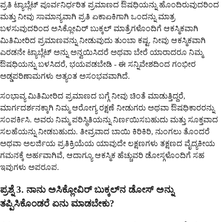
ಪ್ರತಿ ಟ್ಯಾಬ್ಲೆಟ್ ಪೂರ್ವನಿರ್ಧರಿತ ಪ್ರಮಾಣದ ಔಷಧಿಯನ್ನು ಹೊಂದಿರುವುದರಿಂದ
ಮತ್ತು ನೀವು ಸಾಮಾನ್ಯವಾಗಿ ಪ್ರತಿ ಏಕಾಏಕಿಗಾಗಿ ಒಂದನ್ನು ಮಾತ್ರ
ಬಳಸುವುದರಿಂದ ಅಸಿಕ್ಲೋವಿರ್ ಬುಕ್ಕಲ್ ಮಾತ್ರೆಗಳೊಂದಿಗೆ ಆಕಸ್ಮಿಕವಾಗಿ
ಮಿತಿಮೀರಿದ ಪ್ರಮಾಣವನ್ನು ನೀಡುವುದು ತುಂಬಾ ಕಷ್ಟ. ನೀವು ಆಕಸ್ಮಿಕವಾಗಿ
ಎರಡನೇ ಟ್ಯಾಬ್ಲೆಟ್ ಅನ್ನು ಅನ್ವಯಿಸಿದರೆ ಅಥವಾ ಬೇರೆ ಯಾರಾದರೂ ನಿಮ್ಮ
ಔಷಧಿಯನ್ನು ಬಳಸಿದರೆ, ಭಯಪಡಬೇಡಿ - ಈ ಸನ್ನಿವೇಶದಿಂದ ಗಂಭೀರ
ಅಡ್ಡಪರಿಣಾಮಗಳು ಅತ್ಯಂತ ಅಸಂಭವವಾಗಿದೆ.
ಸಂಭಾವ್ಯ ಮಿತಿಮೀರಿದ ಪ್ರಮಾಣದ ಬಗ್ಗೆ ನೀವು ಚಿಂತೆ ಮಾಡುತ್ತಿದ್ದರೆ,
ಮಾರ್ಗದರ್ಶನಕ್ಕಾಗಿ ನಿಮ್ಮ ಆರೋಗ್ಯ ರಕ್ಷಣೆ ನೀಡುಗರು ಅಥವಾ ಔಷಧಿಕಾರರನ್ನು
ಸಂಪರ್ಕಿಸಿ. ಅವರು ನಿಮ್ಮ ಪರಿಸ್ಥಿತಿಯನ್ನು ನಿರ್ಣಯಿಸಬಹುದು ಮತ್ತು ಸೂಕ್ತವಾದ
ಸಲಹೆಯನ್ನು ನೀಡಬಹುದು. ತೀವ್ರವಾದ ಬಾಯಿ ಕಿರಿಕಿರಿ, ನುಂಗಲು ತೊಂದರೆ
ಅಥವಾ ಅಲರ್ಜಿಯ ಪ್ರತಿಕ್ರಿಯೆಯ ಯಾವುದೇ ಲಕ್ಷಣಗಳು ತಕ್ಷಣದ ವೈದ್ಯಕೀಯ
ಗಮನಕ್ಕೆ ಅರ್ಹವಾಗಿವೆ, ಆದಾಗ್ಯೂ ಆಕಸ್ಮಿಕ ಹೆಚ್ಚುವರಿ ಡೋಸ್ಗಳೊಂದಿಗೆ ಸಹ
ಇವುಗಳು ಅಪರೂಪ.
ಪ್ರಶ್ನೆ 3. ನಾನು ಅಸಿಕ್ಲೋವಿರ್ ಬುಕ್ಕಲ್‌ನ ಡೋಸ್ ಅನ್ನು
ತಪ್ಪಿಸಿಕೊಂಡರೆ ಏನು ಮಾಡಬೇಕು?