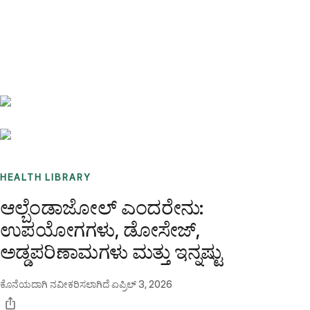
Benchmarks
Stories
FAQ
Sign up / Log in
HEALTH LIBRARY
ಆಲ್ಬೆಂಡಾಜೋಲ್ ಎಂದರೇನು:
ಉಪಯೋಗಗಳು, ಡೋಸೇಜ್,
ಅಡ್ಡಪರಿಣಾಮಗಳು ಮತ್ತು ಇನ್ನಷ್ಟು
ಕೊನೆಯದಾಗಿ ನವೀಕರಿಸಲಾಗಿದೆ
ಏಪ್ರಿಲ್ 3, 2026