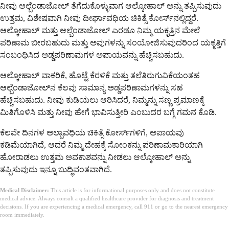
ನೀವು ಆಲ್ಬೆಂಡಾಜೋಲ್ ತೆಗೆದುಕೊಳ್ಳುವಾಗ ಆಲ್ಕೋಹಾಲ್ ಅನ್ನು ತಪ್ಪಿಸುವುದು
ಉತ್ತಮ, ವಿಶೇಷವಾಗಿ ನೀವು ದೀರ್ಘಾವಧಿಯ ಚಿಕಿತ್ಸೆ ಕೋರ್ಸ್‌ನಲ್ಲಿದ್ದರೆ.
ಆಲ್ಕೋಹಾಲ್ ಮತ್ತು ಆಲ್ಬೆಂಡಾಜೋಲ್ ಎರಡೂ ನಿಮ್ಮ ಯಕೃತ್ತಿನ ಮೇಲೆ
ಪರಿಣಾಮ ಬೀರಬಹುದು ಮತ್ತು ಅವುಗಳನ್ನು ಸಂಯೋಜಿಸುವುದರಿಂದ ಯಕೃತ್ತಿಗೆ
ಸಂಬಂಧಿಸಿದ ಅಡ್ಡಪರಿಣಾಮಗಳ ಅಪಾಯವನ್ನು ಹೆಚ್ಚಿಸಬಹುದು.
ಆಲ್ಕೋಹಾಲ್ ವಾಕರಿಕೆ, ಹೊಟ್ಟೆ ಕೆರಳಿಕೆ ಮತ್ತು ತಲೆತಿರುಗುವಿಕೆಯಂತಹ
ಆಲ್ಬೆಂಡಾಜೋಲ್‌ನ ಕೆಲವು ಸಾಮಾನ್ಯ ಅಡ್ಡಪರಿಣಾಮಗಳನ್ನು ಸಹ
ಹೆಚ್ಚಿಸಬಹುದು. ನೀವು ಕುಡಿಯಲು ಆರಿಸಿದರೆ, ನಿಮ್ಮನ್ನು ಸಣ್ಣ ಪ್ರಮಾಣಕ್ಕೆ
ಮಿತಿಗೊಳಿಸಿ ಮತ್ತು ನೀವು ಹೇಗೆ ಭಾವಿಸುತ್ತೀರಿ ಎಂಬುದರ ಬಗ್ಗೆ ಗಮನ ಕೊಡಿ.
ಕೆಲವೇ ದಿನಗಳ ಅಲ್ಪಾವಧಿಯ ಚಿಕಿತ್ಸೆ ಕೋರ್ಸ್‌ಗಳಿಗೆ, ಅಪಾಯವು
ಕಡಿಮೆಯಾಗಿದೆ, ಆದರೆ ನಿಮ್ಮ ದೇಹಕ್ಕೆ ಸೋಂಕನ್ನು ಪರಿಣಾಮಕಾರಿಯಾಗಿ
ಹೋರಾಡಲು ಉತ್ತಮ ಅವಕಾಶವನ್ನು ನೀಡಲು ಆಲ್ಕೋಹಾಲ್ ಅನ್ನು
ತಪ್ಪಿಸುವುದು ಇನ್ನೂ ಬುದ್ಧಿವಂತವಾಗಿದೆ.
Medical Disclaimer:
This article is for informational purposes only and does not constitute
medical advice. Always consult a qualified healthcare provider for diagnosis and treatment
decisions. If you are experiencing a medical emergency, call 911 or go to the nearest emergency
room immediately.