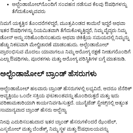
ಅಲ್ಬೆಂಡಾಜೋಲ್‌ನೊಂದಿಗೆ ಸಂವಹನ ನಡೆಸುವ ಕೆಲವು ಔಷಧಿಗಳನ್ನು
ತೆಗೆದುಕೊಳ್ಳುವವರು
ನಿಮಗೆ ಯಕೃತ್ತಿನ ತೊಂದರೆಗಳಿದ್ದರೆ, ಮೂತ್ರಪಿಂಡದ ಕಾಯಿಲೆ ಇದ್ದರೆ ಅಥವಾ
ಇತರ ಔಷಧಿಗಳನ್ನು ನಿಯಮಿತವಾಗಿ ತೆಗೆದುಕೊಳ್ಳುತ್ತಿದ್ದರೆ, ನಿಮ್ಮ ವೈದ್ಯರು ನಿಮ್ಮ
ಡೋಸ್ ಅನ್ನು ಸರಿಹೊಂದಿಸಬಹುದು ಅಥವಾ ಚಿಕಿತ್ಸೆಯ ಸಮಯದಲ್ಲಿ ನಿಮ್ಮನ್ನು
ಹೆಚ್ಚು ನಿಕಟವಾಗಿ ಮೇಲ್ವಿಚಾರಣೆ ಮಾಡಬಹುದು. ಅಲ್ಬೆಂಡಾಜೋಲ್
ಪ್ರಾರಂಭಿಸುವ ಮೊದಲು ಯಾವಾಗಲೂ ನಿಮ್ಮ ಆರೋಗ್ಯ ರಕ್ಷಣೆ ನೀಡುಗರೊಂದಿಗೆ
ಎಲ್ಲಾ ಔಷಧಿಗಳು, ಪೂರಕಗಳು ಮತ್ತು ಆರೋಗ್ಯ ಪರಿಸ್ಥಿತಿಗಳ ಬಗ್ಗೆ ಮಾತನಾಡಿ.
ಅಲ್ಬೆಂಡಾಜೋಲ್ ಬ್ರಾಂಡ್ ಹೆಸರುಗಳು
ಅಲ್ಬೆಂಡಾಜೋಲ್ ಹಲವಾರು ಬ್ರಾಂಡ್ ಹೆಸರುಗಳಲ್ಲಿ ಲಭ್ಯವಿದೆ, ಆದರೂ ಜೆನೆರಿಕ್
ಆವೃತ್ತಿಯು ಒಂದೇ ಸಕ್ರಿಯ ಘಟಕಾಂಶವನ್ನು ಹೊಂದಿರುತ್ತದೆ ಮತ್ತು ಇದು
ಪರಿಣಾಮಕಾರಿಯಾಗಿ ಕಾರ್ಯನಿರ್ವಹಿಸುತ್ತದೆ. ಯುನೈಟೆಡ್ ಸ್ಟೇಟ್ಸ್‌ನಲ್ಲಿ ಅತ್ಯಂತ
ಸಾಮಾನ್ಯವಾದ ಬ್ರಾಂಡ್ ಹೆಸರು ಅಲ್ಬೆನ್ಜಾ.
ನೀವು ಎದುರಿಸಬಹುದಾದ ಇತರ ಬ್ರಾಂಡ್ ಹೆಸರುಗಳೆಂದರೆ ಝೆಂಟೆಲ್,
ಎಸ್ಕಜೋಲ್ ಮತ್ತು ಬೆಂಡೆಕ್ಸ್, ನಿಮ್ಮ ಸ್ಥಳ ಮತ್ತು ಔಷಧಾಲಯವನ್ನು