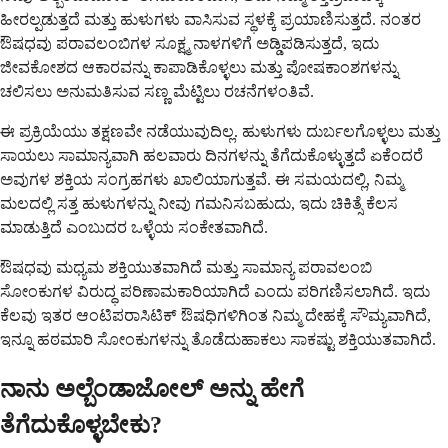
ಹೀರಲ್ಪಡುತ್ತದೆ ಮತ್ತು ಹುಳುಗಳು ವಾಸಿಸುವ ಸ್ಥಳಕ್ಕೆ ಪ್ರಯಾಣಿಸುತ್ತದೆ. ನಂತರ
ಔಷಧವು ಪರಾವಲಂಬಿಗಳ ಸೂಕ್ಷ್ಮ ನಾಳಗಳಿಗೆ ಅಡ್ಡಿಪಡಿಸುತ್ತದೆ, ಇದು
ಜೀವಕೋಶದ ಆಕಾರವನ್ನು ಕಾಪಾಡಿಕೊಳ್ಳಲು ಮತ್ತು ಪೋಷಕಾಂಶಗಳನ್ನು
ಚಲಿಸಲು ಅನುಮತಿಸುವ ಸಣ್ಣ ಮೆಟ್ಟಿಲು ರಚನೆಗಳಂತಿವೆ.
ಈ ಪ್ರಕ್ರಿಯೆಯು ತಕ್ಷಣವೇ ನಡೆಯುವುದಿಲ್ಲ. ಹುಳುಗಳು ದುರ್ಬಲಗೊಳ್ಳಲು ಮತ್ತು
ಸಾಯಲು ಸಾಮಾನ್ಯವಾಗಿ ಹಲವಾರು ದಿನಗಳನ್ನು ತೆಗೆದುಕೊಳ್ಳುತ್ತದೆ ಏಕೆಂದರೆ
ಅವುಗಳ ಶಕ್ತಿಯ ಸಂಗ್ರಹಗಳು ಖಾಲಿಯಾಗುತ್ತವೆ. ಈ ಸಮಯದಲ್ಲಿ, ನಿಮ್ಮ
ಮಲದಲ್ಲಿ ಸತ್ತ ಹುಳುಗಳನ್ನು ನೀವು ಗಮನಿಸಬಹುದು, ಇದು ಚಿಕಿತ್ಸೆ ಕೆಲಸ
ಮಾಡುತ್ತಿದೆ ಎಂಬುದರ ಒಳ್ಳೆಯ ಸಂಕೇತವಾಗಿದೆ.
ಔಷಧವು ಮಧ್ಯಮ ಶಕ್ತಿಯುತವಾಗಿದೆ ಮತ್ತು ಸಾಮಾನ್ಯ ಪರಾವಲಂಬಿ
ಸೋಂಕುಗಳ ವಿರುದ್ಧ ಪರಿಣಾಮಕಾರಿಯಾಗಿದೆ ಎಂದು ಪರಿಗಣಿಸಲಾಗಿದೆ. ಇದು
ಕೆಲವು ಇತರ ಆಂಟಿಪರಾಸಿಟಿಕ್ ಔಷಧಿಗಳಿಗಿಂತ ನಿಮ್ಮ ದೇಹಕ್ಕೆ ಸೌಮ್ಯವಾಗಿದೆ,
ಇನ್ನೂ ಹಠಮಾರಿ ಸೋಂಕುಗಳನ್ನು ತೊಡೆದುಹಾಕಲು ಸಾಕಷ್ಟು ಶಕ್ತಿಯುತವಾಗಿದೆ.
ನಾನು ಅಲ್ಬೆಂಡಾಜೋಲ್ ಅನ್ನು ಹೇಗೆ
ತೆಗೆದುಕೊಳ್ಳಬೇಕು?