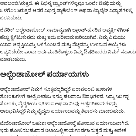
ಅವಲಂಬಿಸಿರುತ್ತದೆ. ಈ ವಿಭಿನ್ನ ಬ್ರ್ಯಾಂಡ್‌ಗಳೆಲ್ಲವೂ ಒಂದೇ ಔಷಧಿಯನ್ನು
ಒಳಗೊಂಡಿರುತ್ತವೆ ಆದರೆ ವಿಭಿನ್ನ ಪ್ಯಾಕೇಜಿಂಗ್ ಅಥವಾ ಟ್ಯಾಬ್ಲೆಟ್ ವಿನ್ಯಾಸಗಳಲ್ಲಿ
ಬರಬಹುದು.
ಜೆನೆರಿಕ್ ಅಲ್ಬೆಂಡಾಜೋಲ್ ಸಾಮಾನ್ಯವಾಗಿ ಬ್ರಾಂಡ್-ಹೆಸರಿನ ಆವೃತ್ತಿಗಳಿಗಿಂತ
ಹೆಚ್ಚು ಕೈಗೆಟುಕುವದು ಮತ್ತು ಇದು ಪರಿಣಾಮಕಾರಿಯಾಗಿದೆ. ನಿಮ್ಮ ವಿಮೆಯು
ಯಾವ ಆವೃತ್ತಿಯನ್ನು ಒಳಗೊಂಡಿದೆ ಮತ್ತು ವೆಚ್ಚವನ್ನು ಉಳಿಸುವ ಆಯ್ಕೆಗಳು
ಲಭ್ಯವಿದೆಯೇ ಎಂದು ಅರ್ಥಮಾಡಿಕೊಳ್ಳಲು ನಿಮ್ಮ ಔಷಧಿಕಾರರು ನಿಮಗೆ ಸಹಾಯ
ಮಾಡಬಹುದು.
ಅಲ್ಬೆಂಡಾಜೋಲ್ ಪರ್ಯಾಯಗಳು
ಅಲ್ಬೆಂಡಾಜೋಲ್ ನಿಮಗೆ ಸೂಕ್ತವಲ್ಲದಿದ್ದರೆ ಪರಾವಲಂಬಿ ಹುಳುಗಳ
ಸೋಂಕುಗಳಿಗೆ ಚಿಕಿತ್ಸೆ ನೀಡಲು ಇನ್ನೂ ಹಲವಾರು ಔಷಧಿಗಳಿವೆ. ನಿಮ್ಮ ನಿರ್ದಿಷ್ಟ
ಸೋಂಕು, ವೈದ್ಯಕೀಯ ಇತಿಹಾಸ ಅಥವಾ ನೀವು ಅಡ್ಡಪರಿಣಾಮಗಳನ್ನು
ಅನುಭವಿಸಿದ್ದರೆ ನಿಮ್ಮ ವೈದ್ಯರು ಪರ್ಯಾಯವನ್ನು ಶಿಫಾರಸು ಮಾಡಬಹುದು.
ಮೆಬೆಂಡಾಜೋಲ್ ಬಹುಶಃ ಅಲ್ಬೆಂಡಾಜೋಲ್ಗೆ ಹೋಲುವ ಪರ್ಯಾಯವಾಗಿದೆ.
ಇದು ಹೋಲಿಸಬಹುದಾದ ರೀತಿಯಲ್ಲಿ ಕಾರ್ಯನಿರ್ವಹಿಸುತ್ತದೆ ಮತ್ತು ಅನೇಕ