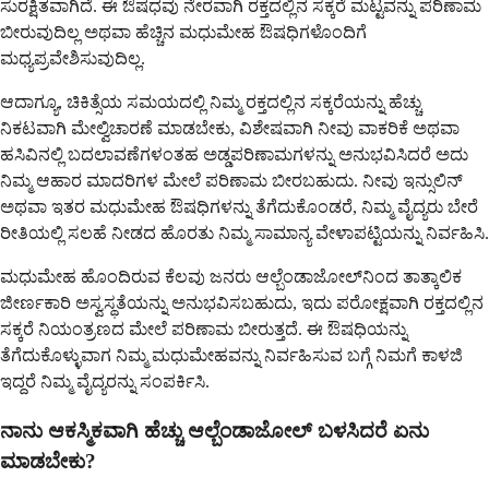
ಸುರಕ್ಷಿತವಾಗಿದೆ. ಈ ಔಷಧವು ನೇರವಾಗಿ ರಕ್ತದಲ್ಲಿನ ಸಕ್ಕರೆ ಮಟ್ಟವನ್ನು ಪರಿಣಾಮ
ಬೀರುವುದಿಲ್ಲ ಅಥವಾ ಹೆಚ್ಚಿನ ಮಧುಮೇಹ ಔಷಧಿಗಳೊಂದಿಗೆ
ಮಧ್ಯಪ್ರವೇಶಿಸುವುದಿಲ್ಲ.
ಆದಾಗ್ಯೂ, ಚಿಕಿತ್ಸೆಯ ಸಮಯದಲ್ಲಿ ನಿಮ್ಮ ರಕ್ತದಲ್ಲಿನ ಸಕ್ಕರೆಯನ್ನು ಹೆಚ್ಚು
ನಿಕಟವಾಗಿ ಮೇಲ್ವಿಚಾರಣೆ ಮಾಡಬೇಕು, ವಿಶೇಷವಾಗಿ ನೀವು ವಾಕರಿಕೆ ಅಥವಾ
ಹಸಿವಿನಲ್ಲಿ ಬದಲಾವಣೆಗಳಂತಹ ಅಡ್ಡಪರಿಣಾಮಗಳನ್ನು ಅನುಭವಿಸಿದರೆ ಅದು
ನಿಮ್ಮ ಆಹಾರ ಮಾದರಿಗಳ ಮೇಲೆ ಪರಿಣಾಮ ಬೀರಬಹುದು. ನೀವು ಇನ್ಸುಲಿನ್
ಅಥವಾ ಇತರ ಮಧುಮೇಹ ಔಷಧಿಗಳನ್ನು ತೆಗೆದುಕೊಂಡರೆ, ನಿಮ್ಮ ವೈದ್ಯರು ಬೇರೆ
ರೀತಿಯಲ್ಲಿ ಸಲಹೆ ನೀಡದ ಹೊರತು ನಿಮ್ಮ ಸಾಮಾನ್ಯ ವೇಳಾಪಟ್ಟಿಯನ್ನು ನಿರ್ವಹಿಸಿ.
ಮಧುಮೇಹ ಹೊಂದಿರುವ ಕೆಲವು ಜನರು ಆಲ್ಬೆಂಡಾಜೋಲ್‌ನಿಂದ ತಾತ್ಕಾಲಿಕ
ಜೀರ್ಣಕಾರಿ ಅಸ್ವಸ್ಥತೆಯನ್ನು ಅನುಭವಿಸಬಹುದು, ಇದು ಪರೋಕ್ಷವಾಗಿ ರಕ್ತದಲ್ಲಿನ
ಸಕ್ಕರೆ ನಿಯಂತ್ರಣದ ಮೇಲೆ ಪರಿಣಾಮ ಬೀರುತ್ತದೆ. ಈ ಔಷಧಿಯನ್ನು
ತೆಗೆದುಕೊಳ್ಳುವಾಗ ನಿಮ್ಮ ಮಧುಮೇಹವನ್ನು ನಿರ್ವಹಿಸುವ ಬಗ್ಗೆ ನಿಮಗೆ ಕಾಳಜಿ
ಇದ್ದರೆ ನಿಮ್ಮ ವೈದ್ಯರನ್ನು ಸಂಪರ್ಕಿಸಿ.
ನಾನು ಆಕಸ್ಮಿಕವಾಗಿ ಹೆಚ್ಚು ಆಲ್ಬೆಂಡಾಜೋಲ್ ಬಳಸಿದರೆ ಏನು
ಮಾಡಬೇಕು?