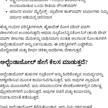
ಉಂಟುಮಾಡುವ ಒಂದು ರೀತಿಯ ರೌಂಡ್‌ವರ್ಮ್
ಚರ್ಮದ ಲಾರ್ವಾ ಮೈಗ್ರೇನ್ಸ್ - ಪ್ರಾಣಿಗಳ ಹುಕ್‌ವರ್ಮ್ ಲಾರ್ವಾಗಳು ನಿಮ್ಮ
ಚರ್ಮದ ಅಡಿಯಲ್ಲಿ ಚಲಿಸಿದಾಗ
ಹೆಚ್ಚು ಗಂಭೀರ ಪರಿಸ್ಥಿತಿಗಳಿಗಾಗಿ, ಹೈಡಾಟಿಡ್ ರೋಗ (ಟೇಪ್ ವರ್ಮ್
ಚೀಲಗಳಿಂದ ಉಂಟಾಗುತ್ತದೆ) ಅಥವಾ ನ್ಯೂರೋಸಿಸ್ಟಿಸರ್ಕೋಸಿಸ್ (ಹಂದಿ ಟೇಪ್
ವರ್ಮ್ ಚೀಲಗಳು ಮೆದುಳನ್ನು ಬಾಧಿಸಿದಾಗ) ನಂತಹ ಅಂಗಾಂಶ ಸೋಂಕುಗಳಿಗೆ
ಅಲ್ಬೆಂಡಾಜೋಲ್ ಅನ್ನು ಬಳಸಬಹುದು. ಈ ಪರಿಸ್ಥಿತಿಗಳಿಗೆ ಎಚ್ಚರಿಕೆಯ
ಮೇಲ್ವಿಚಾರಣೆ ಮತ್ತು ದೀರ್ಘ ಚಿಕಿತ್ಸಾ ಅವಧಿಗಳು ಬೇಕಾಗುತ್ತವೆ.
ಅಲ್ಬೆಂಡಾಜೋಲ್ ಹೇಗೆ ಕೆಲಸ ಮಾಡುತ್ತದೆ?
ಅಲ್ಬೆಂಡಾಜೋಲ್ ಹುಳುಗಳ ಗ್ಲೂಕೋಸ್ ಅನ್ನು ಹೀರಿಕೊಳ್ಳುವ ಸಾಮರ್ಥ್ಯವನ್ನು
ಅಡ್ಡಿಪಡಿಸುವ ಮೂಲಕ ಕಾರ್ಯನಿರ್ವಹಿಸುತ್ತದೆ, ಇದು ಅವುಗಳ ಪ್ರಾಥಮಿಕ
ಶಕ್ತಿಯ ಮೂಲವಾಗಿದೆ. ಇದು ಪರಾವಲಂಬಿಗಳ ಜೀವಕೋಶಗಳಲ್ಲಿನ ನಿರ್ದಿಷ್ಟ
ಪ್ರೋಟೀನ್‌ಗಳಿಗೆ ಬಂಧಿಸುತ್ತದೆ, ಅವುಗಳ ರಚನೆ ಮತ್ತು ಕಾರ್ಯವನ್ನು
ನಿರ್ವಹಿಸದಂತೆ ತಡೆಯುತ್ತದೆ.
ನೀವು ಅಲ್ಬೆಂಡಾಜೋಲ್ ತೆಗೆದುಕೊಂಡಾಗ, ಅದು ನಿಮ್ಮ ರಕ್ತಪ್ರವಾಹಕ್ಕೆ