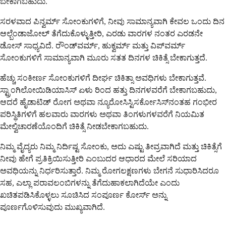
ಬೇಕಾಗಬಹುದು.
ಸರಳವಾದ ಪಿನ್ವರ್ಮ್ ಸೋಂಕುಗಳಿಗೆ, ನೀವು ಸಾಮಾನ್ಯವಾಗಿ ಕೇವಲ ಒಂದು ದಿನ
ಆಲ್ಬೆಂಡಾಜೋಲ್ ತೆಗೆದುಕೊಳ್ಳುತ್ತೀರಿ, ಎರಡು ವಾರಗಳ ನಂತರ ಎರಡನೇ
ಡೋಸ್ ಸಾಧ್ಯವಿದೆ. ರೌಂಡ್‌ವರ್ಮ್, ಹುಕ್ವರ್ಮ್ ಮತ್ತು ವಿಪ್‌ವರ್ಮ್
ಸೋಂಕುಗಳಿಗೆ ಸಾಮಾನ್ಯವಾಗಿ ಮೂರು ಸತತ ದಿನಗಳ ಚಿಕಿತ್ಸೆ ಬೇಕಾಗುತ್ತದೆ.
ಹೆಚ್ಚು ಸಂಕೀರ್ಣ ಸೋಂಕುಗಳಿಗೆ ದೀರ್ಘ ಚಿಕಿತ್ಸಾ ಅವಧಿಗಳು ಬೇಕಾಗುತ್ತವೆ.
ಸ್ಟ್ರಾಂಗಿಲೋಯಿಡಿಯಾಸಿಸ್ ಏಳು ರಿಂದ ಹತ್ತು ದಿನಗಳವರೆಗೆ ಬೇಕಾಗಬಹುದು,
ಆದರೆ ಹೈಡಾಟಿಡ್ ರೋಗ ಅಥವಾ ನ್ಯೂರೋಸಿಸ್ಟಿಸರ್ಕೋಸಿಸ್‌ನಂತಹ ಗಂಭೀರ
ಪರಿಸ್ಥಿತಿಗಳಿಗೆ ಹಲವಾರು ವಾರಗಳು ಅಥವಾ ತಿಂಗಳುಗಳವರೆಗೆ ನಿಯಮಿತ
ಮೇಲ್ವಿಚಾರಣೆಯೊಂದಿಗೆ ಚಿಕಿತ್ಸೆ ನೀಡಬೇಕಾಗಬಹುದು.
ನಿಮ್ಮ ವೈದ್ಯರು ನಿಮ್ಮ ನಿರ್ದಿಷ್ಟ ಸೋಂಕು, ಅದು ಎಷ್ಟು ತೀವ್ರವಾಗಿದೆ ಮತ್ತು ಚಿಕಿತ್ಸೆಗೆ
ನೀವು ಹೇಗೆ ಪ್ರತಿಕ್ರಿಯಿಸುತ್ತೀರಿ ಎಂಬುದರ ಆಧಾರದ ಮೇಲೆ ಸರಿಯಾದ
ಅವಧಿಯನ್ನು ನಿರ್ಧರಿಸುತ್ತಾರೆ. ನಿಮ್ಮ ರೋಗಲಕ್ಷಣಗಳು ಬೇಗನೆ ಸುಧಾರಿಸಿದರೂ
ಸಹ, ಎಲ್ಲಾ ಪರಾವಲಂಬಿಗಳನ್ನು ತೆಗೆದುಹಾಕಲಾಗಿದೆಯೇ ಎಂದು
ಖಚಿತಪಡಿಸಿಕೊಳ್ಳಲು ಸೂಚಿಸಿದ ಸಂಪೂರ್ಣ ಕೋರ್ಸ್ ಅನ್ನು
ಪೂರ್ಣಗೊಳಿಸುವುದು ಮುಖ್ಯವಾಗಿದೆ.