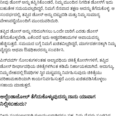
ನೀವು ಡೋಸ್ ಅನ್ನು ತಪ್ಪಿಸಿಕೊಂಡರೆ, ನಿಮ್ಮ ಮುಂದಿನ ನಿಗದಿತ ಡೋಸ್‌ಗೆ ಇದು
ಬಹುತೇಕ ಸಮಯವಲ್ಲದಿದ್ದರೆ, ನಿಮಗೆ ನೆನಪಾದ ತಕ್ಷಣ ಅದನ್ನು ತೆಗೆದುಕೊಳ್ಳಿ. ಆ
ಸಂದರ್ಭದಲ್ಲಿ, ತಪ್ಪಿದ ಡೋಸ್ ಅನ್ನು ಬಿಟ್ಟುಬಿಡಿ ಮತ್ತು ನಿಮ್ಮ ಸಾಮಾನ್ಯ
ವೇಳಾಪಟ್ಟಿಯೊಂದಿಗೆ ಮುಂದುವರಿಯಿರಿ.
ತಪ್ಪಿದ ಡೋಸ್ ಅನ್ನು ಸರಿದೂಗಿಸಲು ಒಂದೇ ಬಾರಿಗೆ ಎರಡು ಡೋಸ್
ತೆಗೆದುಕೊಳ್ಳಬೇಡಿ, ಏಕೆಂದರೆ ಇದು ಅಡ್ಡಪರಿಣಾಮಗಳ ಅಪಾಯವನ್ನು
ಹೆಚ್ಚಿಸುತ್ತದೆ. ಸಮಯದ ಬಗ್ಗೆ ನಿಮಗೆ ಖಚಿತವಿಲ್ಲದಿದ್ದರೆ, ಮಾರ್ಗದರ್ಶನಕ್ಕಾಗಿ ನಿಮ್ಮ
ವೈದ್ಯರು ಅಥವಾ ಔಷಧಿಕಾರರನ್ನು ಸಂಪರ್ಕಿಸಿ.
ಪಿನ್‌ವರ್ಮ್ ಸೋಂಕುಗಳಂತಹ ಅಲ್ಪಾವಧಿಯ ಚಿಕಿತ್ಸೆ ಕೋರ್ಸ್‌ಗಳಿಗೆ, ತಪ್ಪಿದ
ಡೋಸ್ ದೀರ್ಘಾವಧಿಯ ಚಿಕಿತ್ಸೆಗಳಿಗಿಂತ ಕಡಿಮೆ ನಿರ್ಣಾಯಕವಾಗಿದೆ. ಆದಾಗ್ಯೂ,
ನಿಮ್ಮ ದೇಹದಲ್ಲಿ ಔಷಧಿಗಳ ಸ್ಥಿರ ಮಟ್ಟವನ್ನು ನಿರ್ವಹಿಸುವುದು ಚಿಕಿತ್ಸೆಯು
ಪರಿಣಾಮಕಾರಿಯಾಗಿ ಕಾರ್ಯನಿರ್ವಹಿಸುತ್ತದೆ ಎಂದು ಖಚಿತಪಡಿಸಿಕೊಳ್ಳಲು
ಸಹಾಯ ಮಾಡುತ್ತದೆ.
ಆಲ್ಬೆಂಡಾಜೋಲ್ ತೆಗೆದುಕೊಳ್ಳುವುದನ್ನು ನಾನು ಯಾವಾಗ
ನಿಲ್ಲಿಸಬಹುದು?
ನೀವು ಸಂಪೂರ್ಣವಾಗಿ ಗುಣಮುಖರಾಗಿದ್ದರೂ ಸಹ, ನಿಮ್ಮ ವೈದ್ಯರು ಸೂಚಿಸಿದ