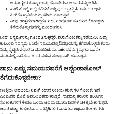
ಆರೋಗ್ಯಕರ ಕೊಬ್ಬುಗಳನ್ನು ಹೊಂದಿರುವ ಆಹಾರವನ್ನು ಆರಿಸಿ
ಖಾಲಿ ಹೊಟ್ಟೆಯಲ್ಲಿ ತೆಗೆದುಕೊಳ್ಳುವುದನ್ನು ತಪ್ಪಿಸಿ, ಏಕೆಂದರೆ ಇದು
ಹೀರಿಕೊಳ್ಳುವಿಕೆಯನ್ನು ಕಡಿಮೆ ಮಾಡುತ್ತದೆ
ನೀವು ಉತ್ತಮವಾಗಿದ್ದರೂ ಸಹ, ಸಂಪೂರ್ಣ ಸೂಚಿಸಿದ ಕೋರ್ಸ್ಗಾಗಿ
ತೆಗೆದುಕೊಳ್ಳುವುದನ್ನು ಮುಂದುವರಿಸಿ
ನೀವು ಪಿನ್ವರ್ಮ್ಗಳನ್ನು ಗುಣಪಡಿಸುತ್ತಿದ್ದರೆ, ಮರುಸೋಂಕನ್ನು ತಡೆಯಲು ಎಲ್ಲಾ
ಕುಟುಂಬ ಸದಸ್ಯರು ಒಂದೇ ಸಮಯದಲ್ಲಿ ಔಷಧಿಯನ್ನು ತೆಗೆದುಕೊಳ್ಳಬೇಕೆಂದು
ನಿಮ್ಮ ವೈದ್ಯರು ಶಿಫಾರಸು ಮಾಡಬಹುದು. ಏಕೆಂದರೆ ಪಿನ್ವರ್ಮ್ಗಳು ಒಂದೇ
ಮನೆಯಲ್ಲಿ ವಾಸಿಸುವ ಜನರ ನಡುವೆ ಸುಲಭವಾಗಿ ಹರಡುತ್ತವೆ.
ನಾನು ಎಷ್ಟು ಸಮಯದವರೆಗೆ ಆಲ್ಬೆಂಡಾಜೋಲ್
ತೆಗೆದುಕೊಳ್ಳಬೇಕು?
ಚಿಕಿತ್ಸೆಯ ಅವಧಿಯು ನಿಮಗೆ ಯಾವ ರೀತಿಯ ಹುಳುಗಳ ಸೋಂಕು ಇದೆ
ಎಂಬುದರ ಮೇಲೆ ಅವಲಂಬಿತವಾಗಿರುತ್ತದೆ. ಸಾಮಾನ್ಯ ಕರುಳಿನ ಹುಳುಗಳ
ಸೋಂಕುಗಳಿಗೆ ಕೇವಲ ಒಂದು ಅಥವಾ ಮೂರು ದಿನಗಳ ಚಿಕಿತ್ಸೆ ಬೇಕಾಗುತ್ತದೆ,
ಆದರೆ ಹೆಚ್ಚು ಗಂಭೀರವಾದ ಪರಿಸ್ಥಿತಿಗಳಿಗೆ ವಾರಗಳು ಅಥವಾ ತಿಂಗಳುಗಳು