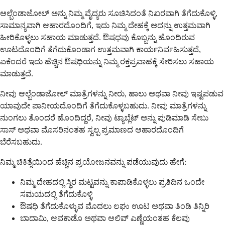
ಆಲ್ಬೆಂಡಾಜೋಲ್ ಅನ್ನು ನಿಮ್ಮ ವೈದ್ಯರು ಸೂಚಿಸಿದಂತೆ ನಿಖರವಾಗಿ ತೆಗೆದುಕೊಳ್ಳಿ,
ಸಾಮಾನ್ಯವಾಗಿ ಆಹಾರದೊಂದಿಗೆ, ಇದು ನಿಮ್ಮ ದೇಹಕ್ಕೆ ಅದನ್ನು ಉತ್ತಮವಾಗಿ
ಹೀರಿಕೊಳ್ಳಲು ಸಹಾಯ ಮಾಡುತ್ತದೆ. ಔಷಧವು ಕೊಬ್ಬನ್ನು ಹೊಂದಿರುವ
ಊಟದೊಂದಿಗೆ ತೆಗೆದುಕೊಂಡಾಗ ಉತ್ತಮವಾಗಿ ಕಾರ್ಯನಿರ್ವಹಿಸುತ್ತದೆ,
ಏಕೆಂದರೆ ಇದು ಹೆಚ್ಚಿನ ಔಷಧಿಯನ್ನು ನಿಮ್ಮ ರಕ್ತಪ್ರವಾಹಕ್ಕೆ ಸೇರಿಸಲು ಸಹಾಯ
ಮಾಡುತ್ತದೆ.
ನೀವು ಆಲ್ಬೆಂಡಾಜೋಲ್ ಮಾತ್ರೆಗಳನ್ನು ನೀರು, ಹಾಲು ಅಥವಾ ನೀವು ಇಷ್ಟಪಡುವ
ಯಾವುದೇ ಪಾನೀಯದೊಂದಿಗೆ ತೆಗೆದುಕೊಳ್ಳಬಹುದು. ನೀವು ಮಾತ್ರೆಗಳನ್ನು
ನುಂಗಲು ತೊಂದರೆ ಹೊಂದಿದ್ದರೆ, ನೀವು ಟ್ಯಾಬ್ಲೆಟ್ ಅನ್ನು ಪುಡಿಮಾಡಿ ಸೇಬು
ಸಾಸ್ ಅಥವಾ ಮೊಸರಿನಂತಹ ಸ್ವಲ್ಪ ಪ್ರಮಾಣದ ಆಹಾರದೊಂದಿಗೆ
ಬೆರೆಸಬಹುದು.
ನಿಮ್ಮ ಚಿಕಿತ್ಸೆಯಿಂದ ಹೆಚ್ಚಿನ ಪ್ರಯೋಜನವನ್ನು ಪಡೆಯುವುದು ಹೇಗೆ:
ನಿಮ್ಮ ದೇಹದಲ್ಲಿ ಸ್ಥಿರ ಮಟ್ಟವನ್ನು ಕಾಪಾಡಿಕೊಳ್ಳಲು ಪ್ರತಿದಿನ ಒಂದೇ
ಸಮಯದಲ್ಲಿ ತೆಗೆದುಕೊಳ್ಳಿ
ಔಷಧಿ ತೆಗೆದುಕೊಳ್ಳುವ ಮೊದಲು ಲಘು ಊಟ ಅಥವಾ ತಿಂಡಿ ತಿನ್ನಿರಿ
ಬಾದಾಮಿ, ಆವಕಾಡೊ ಅಥವಾ ಆಲಿವ್ ಎಣ್ಣೆಯಂತಹ ಕೆಲವು