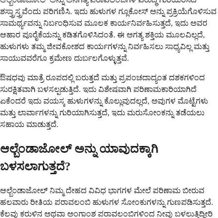
ಶಸ್ತ್ರಾಸ್ತ್ರವೆಂದು ಪರಿಗಣಿಸಿ. ಇದು ಹುಳುಗಳ ಗ್ಲೂಕೋಸ್ ಅನ್ನು ಪ್ರಕ್ರಿಯೆಗೊಳಿಸುವ
ಸಾಮರ್ಥ್ಯವನ್ನು ನಿರ್ಬಂಧಿಸುವ ಮೂಲಕ ಕಾರ್ಯನಿರ್ವಹಿಸುತ್ತದೆ, ಇದು ಅವರ
ಆಹಾರ ಪೂರೈಕೆಯನ್ನು ಕಡಿತಗೊಳಿಸಿದಂತೆ. ಈ ಅಗತ್ಯ ಶಕ್ತಿಯ ಮೂಲವಿಲ್ಲದೆ,
ಹುಳುಗಳು ತಮ್ಮ ಜೀವಕೋಶದ ಕಾರ್ಯಗಳನ್ನು ನಿರ್ವಹಿಸಲು ಸಾಧ್ಯವಿಲ್ಲ ಮತ್ತು
ಸಾಯುವವರೆಗೂ ಕ್ರಮೇಣ ದುರ್ಬಲಗೊಳ್ಳುತ್ತವೆ.
ಔಷಧವು ಮಾತ್ರೆ ರೂಪದಲ್ಲಿ ಬರುತ್ತದೆ ಮತ್ತು ಪ್ರಪಂಚದಾದ್ಯಂತ ದಶಕಗಳಿಂದ
ಸುರಕ್ಷಿತವಾಗಿ ಬಳಸಲ್ಪಡುತ್ತಿದೆ. ಇದು ವಿಶೇಷವಾಗಿ ಪರಿಣಾಮಕಾರಿಯಾಗಿದೆ
ಏಕೆಂದರೆ ಇದು ವಯಸ್ಕ ಹುಳುಗಳನ್ನು ಕೊಲ್ಲುವುದಲ್ಲದೆ, ಅವುಗಳ ಮೊಟ್ಟೆಗಳು
ಮತ್ತು ಲಾರ್ವಾಗಳನ್ನು ಗುರಿಯಾಗಿಸುತ್ತದೆ, ಇದು ಮರುಸೋಂಕನ್ನು ತಡೆಯಲು
ಸಹಾಯ ಮಾಡುತ್ತದೆ.
ಆಲ್ಬೆಂಡಾಜೋಲ್ ಅನ್ನು ಯಾವುದಕ್ಕಾಗಿ
ಬಳಸಲಾಗುತ್ತದೆ?
ಆಲ್ಬೆಂಡಾಜೋಲ್ ನಿಮ್ಮ ದೇಹದ ವಿವಿಧ ಭಾಗಗಳ ಮೇಲೆ ಪರಿಣಾಮ ಬೀರುವ
ಹಲವಾರು ರೀತಿಯ ಪರಾವಲಂಬಿ ಹುಳುಗಳ ಸೋಂಕುಗಳನ್ನು ಗುಣಪಡಿಸುತ್ತದೆ.
ಕೆಲವು ಕರುಳಿನ ಅಥವಾ ಅಂಗಾಂಶ ಪರಾವಲಂಬಿಗಳಿಂದ ನೀವು ಬಳಲುತ್ತಿದ್ದೀರಿ