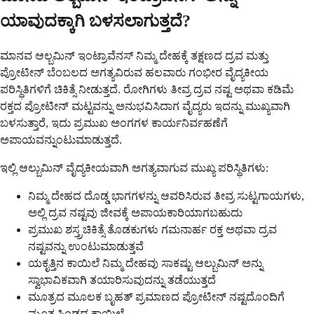
ಯಾವುದಕ್ಕಾಗಿ ಬಳಸಲಾಗುತ್ತದೆ?
ಮಾನವ ಆಲ್ಬಮಿನ್ ಇಂಟ್ರಾವೆನಸ್ ನಿಮ್ಮ ದೇಹಕ್ಕೆ ತಕ್ಷಣದ ದ್ರವ ಮತ್ತು
ಪ್ರೋಟೀನ್ ಬೆಂಬಲದ ಅಗತ್ಯವಿರುವ ಹಲವಾರು ಗಂಭೀರ ವೈದ್ಯಕೀಯ
ಪರಿಸ್ಥಿತಿಗಳಿಗೆ ಚಿಕಿತ್ಸೆ ನೀಡುತ್ತದೆ. ರೋಗಿಗಳು ತೀವ್ರ ದ್ರವ ನಷ್ಟ ಅಥವಾ ಕಡಿಮೆ
ರಕ್ತದ ಪ್ರೋಟೀನ್ ಮಟ್ಟವನ್ನು ಅನುಭವಿಸಿದಾಗ ವೈದ್ಯರು ಇದನ್ನು ಮುಖ್ಯವಾಗಿ
ಬಳಸುತ್ತಾರೆ, ಇದು ಪ್ರಮುಖ ಅಂಗಗಳ ಕಾರ್ಯನಿರ್ವಹಣೆಗೆ
ಅಪಾಯವನ್ನುಂಟುಮಾಡುತ್ತದೆ.
ಇಲ್ಲಿ ಆಲ್ಬುಮಿನ್ ವೈದ್ಯಕೀಯವಾಗಿ ಅಗತ್ಯವಾಗುವ ಮುಖ್ಯ ಪರಿಸ್ಥಿತಿಗಳು:
ನಿಮ್ಮ ದೇಹದ ದೊಡ್ಡ ಭಾಗಗಳನ್ನು ಆವರಿಸಿರುವ ತೀವ್ರ ಸುಟ್ಟಗಾಯಗಳು,
ಅಲ್ಲಿ ದ್ರವ ನಷ್ಟವು ಜೀವಕ್ಕೆ ಅಪಾಯಕಾರಿಯಾಗಬಹುದು
ಪ್ರಮುಖ ಶಸ್ತ್ರಚಿಕಿತ್ಸೆ ತೊಡಕುಗಳು ಗಮನಾರ್ಹ ರಕ್ತ ಅಥವಾ ದ್ರವ
ನಷ್ಟವನ್ನು ಉಂಟುಮಾಡುತ್ತವೆ
ಯಕೃತ್ತಿನ ಕಾಯಿಲೆ ನಿಮ್ಮ ದೇಹವು ಸಾಕಷ್ಟು ಆಲ್ಬುಮಿನ್ ಅನ್ನು
ಸ್ವಾಭಾವಿಕವಾಗಿ ತಯಾರಿಸುವುದನ್ನು ತಡೆಯುತ್ತದೆ
ಮೂತ್ರದ ಮೂಲಕ ಬೃಹತ್ ಪ್ರಮಾಣದ ಪ್ರೋಟೀನ್ ನಷ್ಟದೊಂದಿಗೆ
ಮೂತ್ರಪಿಂಡದ ಕಾಯಿಲೆ