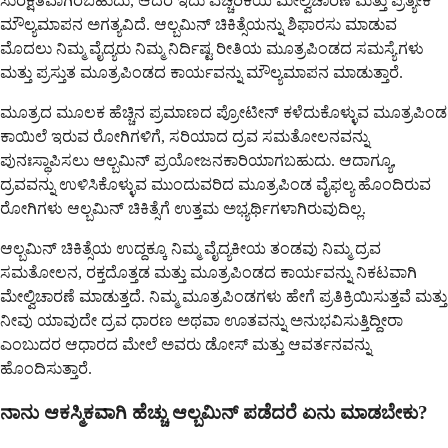
ಸುರಕ್ಷಿತವಾಗಿರಬಹುದು, ಆದರೆ ಇದು ಎಚ್ಚರಿಕೆಯ ಮೇಲ್ವಿಚಾರಣೆ ಮತ್ತು ಪ್ರತ್ಯೇಕ
ಮೌಲ್ಯಮಾಪನ ಅಗತ್ಯವಿದೆ. ಆಲ್ಬಮಿನ್ ಚಿಕಿತ್ಸೆಯನ್ನು ಶಿಫಾರಸು ಮಾಡುವ
ಮೊದಲು ನಿಮ್ಮ ವೈದ್ಯರು ನಿಮ್ಮ ನಿರ್ದಿಷ್ಟ ರೀತಿಯ ಮೂತ್ರಪಿಂಡದ ಸಮಸ್ಯೆಗಳು
ಮತ್ತು ಪ್ರಸ್ತುತ ಮೂತ್ರಪಿಂಡದ ಕಾರ್ಯವನ್ನು ಮೌಲ್ಯಮಾಪನ ಮಾಡುತ್ತಾರೆ.
ಮೂತ್ರದ ಮೂಲಕ ಹೆಚ್ಚಿನ ಪ್ರಮಾಣದ ಪ್ರೋಟೀನ್ ಕಳೆದುಕೊಳ್ಳುವ ಮೂತ್ರಪಿಂಡ
ಕಾಯಿಲೆ ಇರುವ ರೋಗಿಗಳಿಗೆ, ಸರಿಯಾದ ದ್ರವ ಸಮತೋಲನವನ್ನು
ಪುನಃಸ್ಥಾಪಿಸಲು ಆಲ್ಬಮಿನ್ ಪ್ರಯೋಜನಕಾರಿಯಾಗಬಹುದು. ಆದಾಗ್ಯೂ,
ದ್ರವವನ್ನು ಉಳಿಸಿಕೊಳ್ಳುವ ಮುಂದುವರಿದ ಮೂತ್ರಪಿಂಡ ವೈಫಲ್ಯ ಹೊಂದಿರುವ
ರೋಗಿಗಳು ಆಲ್ಬಮಿನ್ ಚಿಕಿತ್ಸೆಗೆ ಉತ್ತಮ ಅಭ್ಯರ್ಥಿಗಳಾಗಿರುವುದಿಲ್ಲ.
ಆಲ್ಬಮಿನ್ ಚಿಕಿತ್ಸೆಯ ಉದ್ದಕ್ಕೂ ನಿಮ್ಮ ವೈದ್ಯಕೀಯ ತಂಡವು ನಿಮ್ಮ ದ್ರವ
ಸಮತೋಲನ, ರಕ್ತದೊತ್ತಡ ಮತ್ತು ಮೂತ್ರಪಿಂಡದ ಕಾರ್ಯವನ್ನು ನಿಕಟವಾಗಿ
ಮೇಲ್ವಿಚಾರಣೆ ಮಾಡುತ್ತದೆ. ನಿಮ್ಮ ಮೂತ್ರಪಿಂಡಗಳು ಹೇಗೆ ಪ್ರತಿಕ್ರಿಯಿಸುತ್ತವೆ ಮತ್ತು
ನೀವು ಯಾವುದೇ ದ್ರವ ಧಾರಣ ಅಥವಾ ಊತವನ್ನು ಅನುಭವಿಸುತ್ತಿದ್ದೀರಾ
ಎಂಬುದರ ಆಧಾರದ ಮೇಲೆ ಅವರು ಡೋಸ್ ಮತ್ತು ಆವರ್ತನವನ್ನು
ಹೊಂದಿಸುತ್ತಾರೆ.
ನಾನು ಆಕಸ್ಮಿಕವಾಗಿ ಹೆಚ್ಚು ಆಲ್ಬಮಿನ್ ಪಡೆದರೆ ಏನು ಮಾಡಬೇಕು?