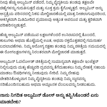
ನೀವು ಹೆಚ್ಚು ಆಲ್ಬುಮಿನ್ ಪಡೆದರೆ, ನಿಮ್ಮ ವೈದ್ಯಕೀಯ ತಂಡವು ತಕ್ಷಣವೇ
ಚಿಹ್ನೆಗಳನ್ನು ಗುರುತಿಸುತ್ತದೆ ಮತ್ತು ಸೂಕ್ತ ಕ್ರಮ ಕೈಗೊಳ್ಳುತ್ತದೆ. ಆಲ್ಬುಮಿನ್ ಅನ್ನು
ಆಸ್ಪತ್ರೆಯ ಪರಿಸರದಲ್ಲಿ ನಿಕಟ ಮೇಲ್ವಿಚಾರಣೆಯಲ್ಲಿ ಮಾತ್ರ ನೀಡಲಾಗುವುದರಿಂದ,
ಆಕಸ್ಮಿಕವಾಗಿ ಮಿತಿಮೀರಿದ ಪ್ರಮಾಣವು ಅತ್ಯಂತ ಅಪರೂಪ ಮತ್ತು ತ್ವರಿತವಾಗಿ
ಪರಿಹರಿಸಲ್ಪಡುತ್ತದೆ.
ಹೆಚ್ಚು ಆಲ್ಬುಮಿನ್ ಪಡೆಯುವ ಲಕ್ಷಣಗಳೆಂದರೆ ಉಸಿರಾಟದಲ್ಲಿ ತೊಂದರೆ,
ಕಾಲುಗಳು ಅಥವಾ ಹೊಟ್ಟೆಯಲ್ಲಿ ಊತ, ಅಥವಾ ರಕ್ತದೊತ್ತಡದಲ್ಲಿ ಗಮನಾರ್ಹ
ಬದಲಾವಣೆಗಳು. ನಿಮ್ಮ ಆರೋಗ್ಯ ರಕ್ಷಣಾ ತಂಡವು ನಿಮ್ಮ ಚಿಕಿತ್ಸೆಯ ಸಮಯದಲ್ಲಿ
ಈ ರೋಗಲಕ್ಷಣಗಳನ್ನು ನಿರಂತರವಾಗಿ ಮೇಲ್ವಿಚಾರಣೆ ಮಾಡುತ್ತದೆ.
ಆಲ್ಬುಮಿನ್ ಓವರ್ಲೋಡ್ ಚಿಕಿತ್ಸೆಯಲ್ಲಿ ಸಾಮಾನ್ಯವಾಗಿ ತಕ್ಷಣವೇ ಇಂಜೆಕ್ಷನ್
ನಿಲ್ಲಿಸುವುದು ಮತ್ತು ಹೆಚ್ಚುವರಿ ದ್ರವವನ್ನು ತೆಗೆದುಹಾಕಲು ನಿಮ್ಮ ದೇಹಕ್ಕೆ ಸಹಾಯ
ಮಾಡಲು ಔಷಧಿಗಳನ್ನು ನೀಡುವುದು ಸೇರಿವೆ. ನಿಮ್ಮ ದೇಹವು
ಚೇತರಿಸಿಕೊಳ್ಳುವಾಗ ನಿಮ್ಮ ವೈದ್ಯಕೀಯ ತಂಡವು ನಿಮ್ಮ ಸ್ಥಾನವನ್ನು
ಸರಿಹೊಂದಿಸಬಹುದು ಅಥವಾ ಆಮ್ಲಜನಕ ಬೆಂಬಲವನ್ನು ನೀಡಬಹುದು.
ನಾನು ನಿಗದಿತ ಆಲ್ಬುಮಿನ್ ಡೋಸ್ ಅನ್ನು ತಪ್ಪಿಸಿಕೊಂಡರೆ ಏನು
ಮಾಡಬೇಕು?