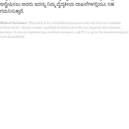
ಅನ್ವೇಷಿಸಲು ಅವರು ಇದನ್ನು ನಿಮ್ಮ ವೈದ್ಯಕೀಯ ದಾಖಲೆಗಳಲ್ಲಿಯೂ ಸಹ
ಗಮನಿಸುತ್ತಾರೆ.
Medical Disclaimer:
This article is for informational purposes only and does not constitute
medical advice. Always consult a qualified healthcare provider for diagnosis and treatment
decisions. If you are experiencing a medical emergency, call 911 or go to the nearest emergency
room immediately.