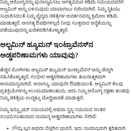
ನಿಮ್ಮ ಆರೋಗ್ಯವನ್ನು ಪುನಃಸ್ಥಾಪಿಸಲು ಅಗತ್ಯವಿರುವ ಕಡಿಮೆ ಸಮಯದವರೆಗೆ
ಆಲ್ಬಮಿನ್ ಅನ್ನು ಬಳಸುವುದು ಯಾವಾಗಲೂ ಗುರಿಯಾಗಿದೆ. ನಿಮ್ಮ ಸ್ಥಿತಿಯು
ಸುಧಾರಿಸಿದಂತೆ ನಿಮ್ಮ ವೈದ್ಯರು ಚಿಕಿತ್ಸೆಗಳ ಆವರ್ತನವನ್ನು ಕ್ರಮೇಣ ಕಡಿಮೆ
ಮಾಡುತ್ತಾರೆ, ಅನಗತ್ಯ ಔಷಧಿಗಳಿಲ್ಲದೆ ನೀವು ಸೂಕ್ತವಾದ ಆರೈಕೆಯನ್ನು
ಪಡೆಯುವುದನ್ನು ಖಚಿತಪಡಿಸಿಕೊಳ್ಳುತ್ತಾರೆ.
ಆಲ್ಬಮಿನ್ ಹ್ಯೂಮನ್ ಇಂಟ್ರಾವೆನಸ್‌ನ
ಅಡ್ಡಪರಿಣಾಮಗಳು ಯಾವುವು?
ಹೆಚ್ಚಿನ ರೋಗಿಗಳು ಆಲ್ಬಮಿನ್ ಹ್ಯೂಮನ್ ಇಂಟ್ರಾವೆನಸ್ ಅನ್ನು ಚೆನ್ನಾಗಿ
ಸಹಿಸಿಕೊಳ್ಳುತ್ತಾರೆ, ಗಂಭೀರ ಅಡ್ಡಪರಿಣಾಮಗಳು ತುಲನಾತ್ಮಕವಾಗಿ
ಅಸಾಮಾನ್ಯವಾಗಿವೆ. ಆದಾಗ್ಯೂ, ಯಾವುದೇ ಔಷಧಿಯಂತೆ, ಆಲ್ಬಮಿನ್ ಕೆಲವು
ಪ್ರತಿಕ್ರಿಯೆಗಳನ್ನು ಉಂಟುಮಾಡಬಹುದು, ಅದು ನಿಮ್ಮ ಆರೋಗ್ಯ ರಕ್ಷಣಾ ತಂಡವು
ನಿಮ್ಮ ಚಿಕಿತ್ಸೆಯ ಉದ್ದಕ್ಕೂ ಮೇಲ್ವಿಚಾರಣೆ ಮಾಡುತ್ತದೆ.
ನಿಮ್ಮ ಇನ್ಫ್ಯೂಷನ್ ಸಮಯದಲ್ಲಿ ಅಥವಾ ಸ್ವಲ್ಪ ಸಮಯದ ನಂತರ
ಸಂಭವಿಸಬಹುದಾದ ಸಾಮಾನ್ಯ ಅಡ್ಡಪರಿಣಾಮಗಳು ಸೇರಿವೆ:
ಸೌಮ್ಯ ಜ್ವರ ಅಥವಾ ಬೆಚ್ಚಗಿನ ಭಾವನೆ, ಇದು ಸಾಮಾನ್ಯವಾಗಿ ತ್ವರಿತವಾಗಿ