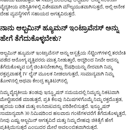
ವೈದ್ಯಕೀಯ ಪರಿಸ್ಥಿತಿಗಳಲ್ಲಿ ವಿಶೇಷವಾಗಿ ಮೌಲ್ಯಯುತವಾಗಿಸುತ್ತದೆ, ಅಲ್ಲಿ ಅನೇಕ
ದೇಹ ವ್ಯವಸ್ಥೆಗಳಿಗೆ ಸಹಾಯದ ಅಗತ್ಯವಿರುತ್ತದೆ.
ನಾನು ಆಲ್ಬಮಿನ್ ಹ್ಯೂಮನ್ ಇಂಟ್ರಾವೆನಸ್ ಅನ್ನು
ಹೇಗೆ ತೆಗೆದುಕೊಳ್ಳಬೇಕು?
ಆಲ್ಬಮಿನ್ ಹ್ಯೂಮನ್ ಇಂಟ್ರಾವೆನಸ್ ಅನ್ನು ಆಸ್ಪತ್ರೆಯ ಸೆಟ್ಟಿಂಗ್‌ಗಳಲ್ಲಿ ತರಬೇತಿ
ಪಡೆದ ಆರೋಗ್ಯ ವೃತ್ತಿಪರರು ಮಾತ್ರ ನೀಡುತ್ತಾರೆ, ಆದ್ದರಿಂದ ನೀವೇ ಅದನ್ನು
ತೆಗೆದುಕೊಳ್ಳುವ ಬಗ್ಗೆ ಚಿಂತಿಸಬೇಕಾಗಿಲ್ಲ. ಔಷಧಿಯನ್ನು ನೇರವಾಗಿ ನಿಮ್ಮ
ರಕ್ತಪ್ರವಾಹಕ್ಕೆ IV ಲೈನ್ ಮೂಲಕ ನೀಡಲಾಗುತ್ತದೆ, ಸಾಮಾನ್ಯವಾಗಿ ನಿಮ್ಮ
ತೋಳಿನಲ್ಲಿ ಅಥವಾ ಕೇಂದ್ರ ಕ್ಯಾತಿಟರ್‌ನಲ್ಲಿ.
ನಿಮ್ಮ ವೈದ್ಯಕೀಯ ತಂಡವು ಇನ್ಫ್ಯೂಷನ್ ಸಮಯದಲ್ಲಿ ನಿಮ್ಮನ್ನು ನಿಕಟವಾಗಿ
ಮೇಲ್ವಿಚಾರಣೆ ಮಾಡುತ್ತದೆ, ಪ್ರತಿ ಕೆಲವು ನಿಮಿಷಗಳಿಗೊಮ್ಮೆ ನಿಮ್ಮ ರಕ್ತದೊತ್ತಡ,
ಹೃದಯ ಬಡಿತ ಮತ್ತು ಉಸಿರಾಟವನ್ನು ಪರಿಶೀಲಿಸುತ್ತದೆ. ಇನ್ಫ್ಯೂಷನ್
ಸಾಮಾನ್ಯವಾಗಿ 30 ನಿಮಿಷದಿಂದ ಹಲವಾರು ಗಂಟೆಗಳವರೆಗೆ ತೆಗೆದುಕೊಳ್ಳುತ್ತದೆ,
ನೀವು ಎಷ್ಟು ಆಲ್ಬಮಿನ್ ಅಗತ್ಯವಿದೆ ಮತ್ತು ನಿಮ್ಮ ದೇಹವು ಚಿಕಿತ್ಸೆಗೆ ಹೇಗೆ
ಪ್ರತಿಕ್ರಿಯಿಸುತ್ತದೆ ಎಂಬುದರ ಮೇಲೆ ಅವಲಂಬಿತವಾಗಿರುತ್ತದೆ.