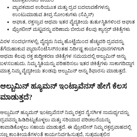
ವ್ಯಾಪಕವಾದ ಉರಿಯೂತ ಮತ್ತು ದ್ರವ ಬದಲಾವಣೆಗಳನ್ನು
ಉಂಟುಮಾಡುವ ತೀವ್ರ ಸೋಂಕುಗಳು (ಸೆಪ್ಸಿಸ್)
ಆಘಾತ, ರಕ್ತಸ್ರಾವ ಅಥವಾ ಇತರ ವೈದ್ಯಕೀಯ ತುರ್ತುಸ್ಥಿತಿಗಳಿಂದ ಆಘಾತ
ಪ್ರೋಟೀನ್ ಮಟ್ಟವನ್ನು ಪರಿಣಾಮ ಬೀರುವ ಕೆಲವು ಕ್ಯಾನ್ಸರ್ ಚಿಕಿತ್ಸೆಗಳು
ವಿರಳ ಸಂದರ್ಭಗಳಲ್ಲಿ, ವೈದ್ಯರು ನಿಮ್ಮ ಹೊಟ್ಟೆಯಿಂದ ಹೆಚ್ಚುವರಿ ದ್ರವವನ್ನು
ತೆಗೆದುಹಾಕುವ ಪ್ಯಾರಾಸೆಂಟೆಸಿಸ್‌ನಂತಹ ನಿರ್ದಿಷ್ಟ ಕಾರ್ಯವಿಧಾನಗಳಿಗಾಗಿ
ಅಥವಾ ಕೆಲವು ರಕ್ತ ಶುದ್ಧೀಕರಣ ಚಿಕಿತ್ಸೆಗಳ ಸಮಯದಲ್ಲಿ ಆಲ್ಬುಮಿನ್ ಅನ್ನು
ಬಳಸಬಹುದು. ನಿಮ್ಮ ಸ್ಥಿತಿಯನ್ನು ಪರಿಹರಿಸಲು ಇತರ ಚಿಕಿತ್ಸೆಗಳು ಸಾಕಾಗದಿದ್ದಾಗ
ಮಾತ್ರ ನಿಮ್ಮ ವೈದ್ಯಕೀಯ ತಂಡವು ಆಲ್ಬುಮಿನ್ ಅನ್ನು ಶಿಫಾರಸು ಮಾಡುತ್ತದೆ.
ಆಲ್ಬುಮಿನ್ ಹ್ಯೂಮನ್ ಇಂಟ್ರಾವೆನಸ್ ಹೇಗೆ ಕೆಲಸ
ಮಾಡುತ್ತದೆ?
ಆಲ್ಬುಮಿನ್ ಹ್ಯೂಮನ್ ಇಂಟ್ರಾವೆನಸ್ ನಿಮ್ಮ ರಕ್ತದ ನೈಸರ್ಗಿಕ ಸಾಮರ್ಥ್ಯವನ್ನು
ದ್ರವವನ್ನು ಹಿಡಿದಿಟ್ಟುಕೊಳ್ಳಲು ಮತ್ತು ಸರಿಯಾದ ಪರಿಚಲನೆಯನ್ನು
ಕಾಪಾಡಿಕೊಳ್ಳಲು ಸಹಾಯ ಮಾಡುತ್ತದೆ. ಈ ಪ್ರೋಟೀನ್ ನಿಮ್ಮ ರಕ್ತಪ್ರವಾಹದಲ್ಲಿ
ಸಣ್ಣ ಕಾಂತೀಯತೆಗಳಂತೆ ಕಾರ್ಯನಿರ್ವಹಿಸುತ್ತದೆ, ಸುತ್ತಮುತ್ತಲಿನ