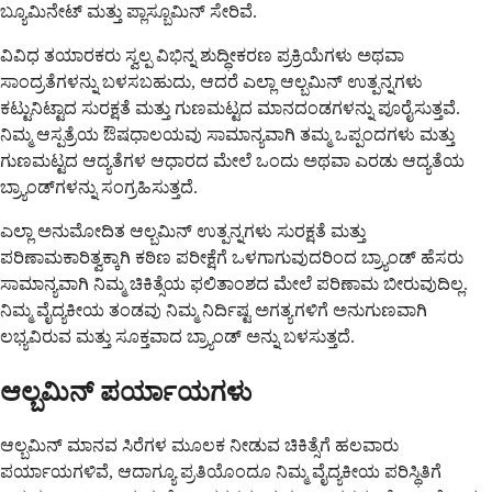
ಬ್ಯೂಮಿನೇಟ್ ಮತ್ತು ಪ್ಲಾಸ್ಬೂಮಿನ್ ಸೇರಿವೆ.
ವಿವಿಧ ತಯಾರಕರು ಸ್ವಲ್ಪ ವಿಭಿನ್ನ ಶುದ್ಧೀಕರಣ ಪ್ರಕ್ರಿಯೆಗಳು ಅಥವಾ
ಸಾಂದ್ರತೆಗಳನ್ನು ಬಳಸಬಹುದು, ಆದರೆ ಎಲ್ಲಾ ಆಲ್ಬಮಿನ್ ಉತ್ಪನ್ನಗಳು
ಕಟ್ಟುನಿಟ್ಟಾದ ಸುರಕ್ಷತೆ ಮತ್ತು ಗುಣಮಟ್ಟದ ಮಾನದಂಡಗಳನ್ನು ಪೂರೈಸುತ್ತವೆ.
ನಿಮ್ಮ ಆಸ್ಪತ್ರೆಯ ಔಷಧಾಲಯವು ಸಾಮಾನ್ಯವಾಗಿ ತಮ್ಮ ಒಪ್ಪಂದಗಳು ಮತ್ತು
ಗುಣಮಟ್ಟದ ಆದ್ಯತೆಗಳ ಆಧಾರದ ಮೇಲೆ ಒಂದು ಅಥವಾ ಎರಡು ಆದ್ಯತೆಯ
ಬ್ರ್ಯಾಂಡ್‌ಗಳನ್ನು ಸಂಗ್ರಹಿಸುತ್ತದೆ.
ಎಲ್ಲಾ ಅನುಮೋದಿತ ಆಲ್ಬಮಿನ್ ಉತ್ಪನ್ನಗಳು ಸುರಕ್ಷತೆ ಮತ್ತು
ಪರಿಣಾಮಕಾರಿತ್ವಕ್ಕಾಗಿ ಕಠಿಣ ಪರೀಕ್ಷೆಗೆ ಒಳಗಾಗುವುದರಿಂದ ಬ್ರ್ಯಾಂಡ್ ಹೆಸರು
ಸಾಮಾನ್ಯವಾಗಿ ನಿಮ್ಮ ಚಿಕಿತ್ಸೆಯ ಫಲಿತಾಂಶದ ಮೇಲೆ ಪರಿಣಾಮ ಬೀರುವುದಿಲ್ಲ.
ನಿಮ್ಮ ವೈದ್ಯಕೀಯ ತಂಡವು ನಿಮ್ಮ ನಿರ್ದಿಷ್ಟ ಅಗತ್ಯಗಳಿಗೆ ಅನುಗುಣವಾಗಿ
ಲಭ್ಯವಿರುವ ಮತ್ತು ಸೂಕ್ತವಾದ ಬ್ರ್ಯಾಂಡ್ ಅನ್ನು ಬಳಸುತ್ತದೆ.
ಆಲ್ಬಮಿನ್ ಪರ್ಯಾಯಗಳು
ಆಲ್ಬಮಿನ್ ಮಾನವ ಸಿರೆಗಳ ಮೂಲಕ ನೀಡುವ ಚಿಕಿತ್ಸೆಗೆ ಹಲವಾರು
ಪರ್ಯಾಯಗಳಿವೆ, ಆದಾಗ್ಯೂ ಪ್ರತಿಯೊಂದೂ ನಿಮ್ಮ ವೈದ್ಯಕೀಯ ಪರಿಸ್ಥಿತಿಗೆ