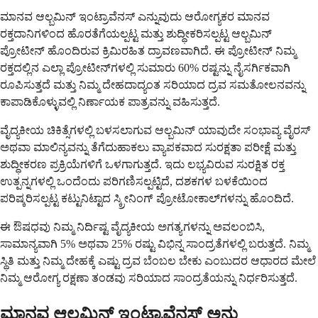
ಮಾನವ ಆಲ್ಬಮಿನ್ ಇಂಟ್ರಾವೆನಸ್ ಎನ್ನುವುದು ಆರೋಗ್ಯಕರ ಮಾನವ
ರಕ್ತದಾನಿಗಳಿಂದ ಹೊರತೆಗೆಯಲ್ಪಟ್ಟ ಮತ್ತು ಶುದ್ಧೀಕರಿಸಲ್ಪಟ್ಟ ಆಲ್ಬಮಿನ್
ಪ್ರೋಟೀನ್ ಹೊಂದಿರುವ ಕ್ರಿಮಿರಹಿತ ದ್ರಾವಣವಾಗಿದೆ. ಈ ಪ್ರೋಟೀನ್ ನಿಮ್ಮ
ರಕ್ತದಲ್ಲಿನ ಎಲ್ಲಾ ಪ್ರೋಟೀನ್‌ಗಳಲ್ಲಿ ಸುಮಾರು 60% ರಷ್ಟನ್ನು ನೈಸರ್ಗಿಕವಾಗಿ
ರೂಪಿಸುತ್ತದೆ ಮತ್ತು ನಿಮ್ಮ ದೇಹದಾದ್ಯಂತ ಸರಿಯಾದ ದ್ರವ ಸಮತೋಲನವನ್ನು
ಕಾಪಾಡಿಕೊಳ್ಳುವಲ್ಲಿ ನಿರ್ಣಾಯಕ ಪಾತ್ರವನ್ನು ವಹಿಸುತ್ತದೆ.
ವೈದ್ಯಕೀಯ ಚಿಕಿತ್ಸೆಗಳಲ್ಲಿ ಬಳಸಲಾಗುವ ಆಲ್ಬಮಿನ್ ಯಾವುದೇ ಸಂಭಾವ್ಯ ವೈರಸ್
ಅಥವಾ ಮಾಲಿನ್ಯವನ್ನು ತೆಗೆದುಹಾಕಲು ವ್ಯಾಪಕವಾದ ಸುರಕ್ಷತಾ ಪರೀಕ್ಷೆ ಮತ್ತು
ಶುದ್ಧೀಕರಣ ಪ್ರಕ್ರಿಯೆಗಳಿಗೆ ಒಳಗಾಗುತ್ತದೆ. ಇದು ಲಭ್ಯವಿರುವ ಸುರಕ್ಷಿತ ರಕ್ತ
ಉತ್ಪನ್ನಗಳಲ್ಲಿ ಒಂದೆಂದು ಪರಿಗಣಿಸಲ್ಪಟ್ಟಿದೆ, ದಶಕಗಳ ಬಳಕೆಯಿಂದ
ಪರಿಷ್ಕರಿಸಲ್ಪಟ್ಟ ಕಟ್ಟುನಿಟ್ಟಾದ ಸ್ಕ್ರೀನಿಂಗ್ ಪ್ರೋಟೋಕಾಲ್‌ಗಳನ್ನು ಹೊಂದಿದೆ.
ಈ ಔಷಧವು ನಿಮ್ಮ ನಿರ್ದಿಷ್ಟ ವೈದ್ಯಕೀಯ ಅಗತ್ಯಗಳನ್ನು ಅವಲಂಬಿಸಿ,
ಸಾಮಾನ್ಯವಾಗಿ 5% ಅಥವಾ 25% ರಷ್ಟು ವಿಭಿನ್ನ ಸಾಂದ್ರತೆಗಳಲ್ಲಿ ಬರುತ್ತದೆ. ನಿಮ್ಮ
ಸ್ಥಿತಿ ಮತ್ತು ನಿಮ್ಮ ದೇಹಕ್ಕೆ ಎಷ್ಟು ದ್ರವ ಬೆಂಬಲ ಬೇಕು ಎಂಬುದರ ಆಧಾರದ ಮೇಲೆ
ನಿಮ್ಮ ಆರೋಗ್ಯ ರಕ್ಷಣಾ ತಂಡವು ಸರಿಯಾದ ಸಾಂದ್ರತೆಯನ್ನು ನಿರ್ಧರಿಸುತ್ತದೆ.
ಮಾನವ ಆಲ್ಬಮಿನ್ ಇಂಟ್ರಾವೆನಸ್ ಅನ್ನು