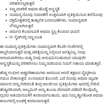
ಪರಿಹರಿಸಲ್ಪಡುತ್ತದೆ
ಸಣ್ಣ ವಾಕರಿಕೆ ಅಥವಾ ಹೊಟ್ಟೆ ಅಸ್ವಸ್ಥತೆ
ಸಾಮಾನ್ಯ ನೋವು ನಿವಾರಣೆಗೆ ಉತ್ತಮವಾಗಿ ಪ್ರತಿಕ್ರಿಯಿಸುವ ತಲೆನೋವು
ರಕ್ತದೊತ್ತಡದಲ್ಲಿ ತಾತ್ಕಾಲಿಕ ಬದಲಾವಣೆಗಳು, ಸಾಮಾನ್ಯವಾಗಿ
ಸೌಮ್ಯವಾಗಿರುತ್ತದೆ
ಚರ್ಮದ ಕೆಂಪಾಗುವಿಕೆ ಅಥವಾ ಸ್ವಲ್ಪ ಕೆಂಪಾದ ಭಾವನೆ
IV ಸೈಟ್‌ನಲ್ಲಿ ಸಣ್ಣ ಊತ
ಈ ಸಾಮಾನ್ಯ ಪ್ರತಿಕ್ರಿಯೆಗಳು ಸಾಮಾನ್ಯವಾಗಿ ಕೆಲವೇ ಗಂಟೆಗಳಲ್ಲಿ
ಕಣ್ಮರೆಯಾಗುತ್ತವೆ ಮತ್ತು ಚಿಕಿತ್ಸೆಯನ್ನು ನಿಲ್ಲಿಸುವ ಅಗತ್ಯವಿಲ್ಲ. ನೀವು
ಆರಾಮವಾಗಿರಲು ಮತ್ತು ನೀವು ಅನುಭವಿಸಬಹುದಾದ ಯಾವುದೇ
ಅಸ್ವಸ್ಥತೆಯನ್ನು ಪರಿಹರಿಸಲು ನಿಮ್ಮ ದಾದಿಯರು ನಿಮಗೆ ಸಹಾಯ ಮಾಡುತ್ತಾರೆ.
ಹೆಚ್ಚು ಗಂಭೀರ ಅಡ್ಡಪರಿಣಾಮಗಳು ಅಪರೂಪ ಆದರೆ ತಕ್ಷಣದ ವೈದ್ಯಕೀಯ
ಗಮನ ಬೇಕಾಗುತ್ತದೆ. ಉಸಿರಾಟದ ತೊಂದರೆ, ಎದೆ ನೋವು ಅಥವಾ ವ್ಯಾಪಕ
ಚರ್ಮದ ದದ್ದು ಸೇರಿದಂತೆ ತೀವ್ರ ಅಲರ್ಜಿಯ ಪ್ರತಿಕ್ರಿಯೆಗಳು ಇದರಲ್ಲಿ ಸೇರಿವೆ.
ಹೆಚ್ಚುವರಿಯಾಗಿ, ಅಲ್ಬುಮಿನ್ ಅನ್ನು ತುಂಬಾ ವೇಗವಾಗಿ ಪಡೆದರೆ ಕೆಲವೊಮ್ಮೆ
ದ್ರವದ ಅತಿಯಾಗುವಿಕೆಗೆ ಕಾರಣವಾಗಬಹುದು, ಇದು ನಿಮ್ಮ ಶ್ವಾಸಕೋಶ ಅಥವಾ
ಕಾಲುಗಳಲ್ಲಿ ಊತಕ್ಕೆ ಕಾರಣವಾಗುತ್ತದೆ.