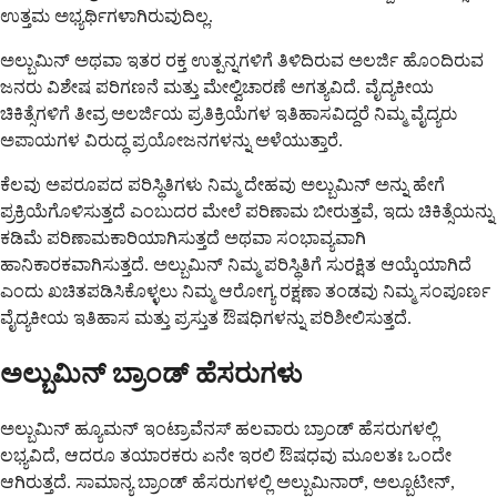
ಉತ್ತಮ ಅಭ್ಯರ್ಥಿಗಳಾಗಿರುವುದಿಲ್ಲ.
ಅಲ್ಬುಮಿನ್ ಅಥವಾ ಇತರ ರಕ್ತ ಉತ್ಪನ್ನಗಳಿಗೆ ತಿಳಿದಿರುವ ಅಲರ್ಜಿ ಹೊಂದಿರುವ
ಜನರು ವಿಶೇಷ ಪರಿಗಣನೆ ಮತ್ತು ಮೇಲ್ವಿಚಾರಣೆ ಅಗತ್ಯವಿದೆ. ವೈದ್ಯಕೀಯ
ಚಿಕಿತ್ಸೆಗಳಿಗೆ ತೀವ್ರ ಅಲರ್ಜಿಯ ಪ್ರತಿಕ್ರಿಯೆಗಳ ಇತಿಹಾಸವಿದ್ದರೆ ನಿಮ್ಮ ವೈದ್ಯರು
ಅಪಾಯಗಳ ವಿರುದ್ಧ ಪ್ರಯೋಜನಗಳನ್ನು ಅಳೆಯುತ್ತಾರೆ.
ಕೆಲವು ಅಪರೂಪದ ಪರಿಸ್ಥಿತಿಗಳು ನಿಮ್ಮ ದೇಹವು ಅಲ್ಬುಮಿನ್ ಅನ್ನು ಹೇಗೆ
ಪ್ರಕ್ರಿಯೆಗೊಳಿಸುತ್ತದೆ ಎಂಬುದರ ಮೇಲೆ ಪರಿಣಾಮ ಬೀರುತ್ತವೆ, ಇದು ಚಿಕಿತ್ಸೆಯನ್ನು
ಕಡಿಮೆ ಪರಿಣಾಮಕಾರಿಯಾಗಿಸುತ್ತದೆ ಅಥವಾ ಸಂಭಾವ್ಯವಾಗಿ
ಹಾನಿಕಾರಕವಾಗಿಸುತ್ತದೆ. ಅಲ್ಬುಮಿನ್ ನಿಮ್ಮ ಪರಿಸ್ಥಿತಿಗೆ ಸುರಕ್ಷಿತ ಆಯ್ಕೆಯಾಗಿದೆ
ಎಂದು ಖಚಿತಪಡಿಸಿಕೊಳ್ಳಲು ನಿಮ್ಮ ಆರೋಗ್ಯ ರಕ್ಷಣಾ ತಂಡವು ನಿಮ್ಮ ಸಂಪೂರ್ಣ
ವೈದ್ಯಕೀಯ ಇತಿಹಾಸ ಮತ್ತು ಪ್ರಸ್ತುತ ಔಷಧಿಗಳನ್ನು ಪರಿಶೀಲಿಸುತ್ತದೆ.
ಅಲ್ಬುಮಿನ್ ಬ್ರಾಂಡ್ ಹೆಸರುಗಳು
ಅಲ್ಬುಮಿನ್ ಹ್ಯೂಮನ್ ಇಂಟ್ರಾವೆನಸ್ ಹಲವಾರು ಬ್ರಾಂಡ್ ಹೆಸರುಗಳಲ್ಲಿ
ಲಭ್ಯವಿದೆ, ಆದರೂ ತಯಾರಕರು ಏನೇ ಇರಲಿ ಔಷಧವು ಮೂಲತಃ ಒಂದೇ
ಆಗಿರುತ್ತದೆ. ಸಾಮಾನ್ಯ ಬ್ರಾಂಡ್ ಹೆಸರುಗಳಲ್ಲಿ ಅಲ್ಬುಮಿನಾರ್, ಅಲ್ಬೂಟೀನ್,