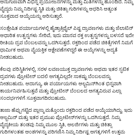
ಅನುಗುಣವಾಗಿ ವಿಭಿನ್ನ ಪ್ರಯೋಜನಗಳನ್ನು ಮತ್ತು ಮಿತಿಗಳನ್ನು ಹೊಂದಿದೆ. ನಿಮ್ಮ
ವೈದ್ಯರು ನಿಮ್ಮ ನಿರ್ದಿಷ್ಟ ಸ್ಥಿತಿ ಮತ್ತು ಚಿಕಿತ್ಸಾ ಗುರಿಗಳನ್ನು ಆಧರಿಸಿ ಅತ್ಯಂತ
ಸೂಕ್ತವಾದ ಆಯ್ಕೆಯನ್ನು ಆರಿಸುತ್ತಾರೆ.
ಸಂಶ್ಲೇಷಿತ ಪರ್ಯಾಯಗಳಲ್ಲಿ ಹೈಡ್ರಾಕ್ಸಿಥೈಲ್ ಪಿಷ್ಟ ದ್ರಾವಣಗಳು ಮತ್ತು ಜೆಲಾಟಿನ್
ಆಧಾರಿತ ಉತ್ಪನ್ನಗಳು ಸೇರಿವೆ, ಇದು ಮಾನವ ರಕ್ತ ಉತ್ಪನ್ನಗಳನ್ನು ಬಳಸದೆ ಇದೇ
ರೀತಿಯ ದ್ರವ ಬೆಂಬಲವನ್ನು ಒದಗಿಸುತ್ತದೆ. ರಕ್ತದಿಂದ ಪಡೆದ ಚಿಕಿತ್ಸೆಗಳಿಗೆ ನಿಮಗೆ
ಧಾರ್ಮಿಕ ಅಥವಾ ವೈಯಕ್ತಿಕ ಆಕ್ಷೇಪಣೆಗಳಿದ್ದರೆ ಈ ಆಯ್ಕೆಗಳನ್ನು ಆದ್ಯತೆ
ನೀಡಬಹುದು.
ಕೆಲವು ಪರಿಸ್ಥಿತಿಗಳಲ್ಲಿ, ಸರಳ ಲವಣಯುಕ್ತ ದ್ರಾವಣಗಳು ಅಥವಾ ಇತರ ಸ್ಫಟಿಕ
ದ್ರವಗಳು ಪ್ರೋಟೀನ್ ಬದಲಿ ಅಗತ್ಯವಿಲ್ಲದೇ ಸಾಕಷ್ಟು ಬೆಂಬಲವನ್ನು
ನೀಡಬಹುದು. ಆದಾಗ್ಯೂ, ಈ ಪರ್ಯಾಯಗಳು ಆಲ್ಬಮಿನ್‌ಗಿಂತ ಭಿನ್ನವಾಗಿ
ಕಾರ್ಯನಿರ್ವಹಿಸುತ್ತವೆ ಮತ್ತು ಪ್ರೋಟೀನ್ ಬೆಂಬಲದ ಅಗತ್ಯವಿರುವ ಎಲ್ಲಾ
ಸಂದರ್ಭಗಳಿಗೆ ಸೂಕ್ತವಾಗದಿರಬಹುದು.
ತಾಜಾ ಹೆಪ್ಪುಗಟ್ಟಿದ ಪ್ಲಾಸ್ಮಾ ಮತ್ತೊಂದು ರಕ್ತದಿಂದ ಪಡೆದ ಆಯ್ಕೆಯಾಗಿದ್ದು, ಇದು
ಆಲ್ಬಮಿನ್ ಮತ್ತು ಇತರ ಪ್ರಮುಖ ಪ್ರೋಟೀನ್‌ಗಳನ್ನು ಒದಗಿಸುತ್ತದೆ. ನಿಮ್ಮ
ವೈದ್ಯಕೀಯ ತಂಡವು ನಿಮ್ಮ ಮೂಲ ಸ್ಥಿತಿ, ಅಲರ್ಜಿಗಳು ಮತ್ತು ಚಿಕಿತ್ಸಾ
ಗುರಿಗಳಂತಹ ಅಂಶಗಳನ್ನು ಪರಿಗಣಿಸಿ ನಿಮ್ಮ ನಿರ್ದಿಷ್ಟ ಅಗತ್ಯಗಳಿಗೆ ಉತ್ತಮ