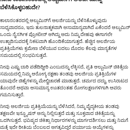
ಬೆಳೆಸಿಕೊಳ್ಳಬಹುದೇ?
ಕಾಲಾನಂತರದಲ್ಲಿ ಆಲ್ಬುಮಿನ್‌ಗೆ ಅಲರ್ಜಿಯನ್ನು ಬೆಳೆಸಿಕೊಳ್ಳುವುದು
ಸಾಧ್ಯವಾದರೂ, ಇದು ತುಲನಾತ್ಮಕವಾಗಿ ಅಸಾಮಾನ್ಯವಾಗಿದೆ ಏಕೆಂದರೆ ಆಲ್ಬುಮಿನ್
ಒಂದು ನೈಸರ್ಗಿಕ ಪ್ರೋಟೀನ್ ಆಗಿದ್ದು ಅದು ನಿಮ್ಮ ದೇಹವು ಈಗಾಗಲೇ
ಉತ್ಪಾದಿಸುವದಕ್ಕೆ ನಿಕಟವಾಗಿ ಹೊಂದಿಕೆಯಾಗುತ್ತದೆ. ಹೆಚ್ಚಿನ ಅಲರ್ಜಿಯ
ಪ್ರತಿಕ್ರಿಯೆಗಳು ಕ್ರಮೇಣ ಬೆಳೆಯುವ ಬದಲು ಮೊದಲ ಕೆಲವು ಮಾನ್ಯತೆಗಳ
ಸಮಯದಲ್ಲಿ ಸಂಭವಿಸುತ್ತವೆ.
ನೀವು ಎಷ್ಟು ಬಾರಿ ಪಡೆದಿದ್ದೀರಿ ಎಂಬುದನ್ನು ಲೆಕ್ಕಿಸದೆ, ಪ್ರತಿ ಆಲ್ಬುಮಿನ್ ಚಿಕಿತ್ಸೆಯ
ಸಮಯದಲ್ಲಿ ನಿಮ್ಮ ಆರೋಗ್ಯ ರಕ್ಷಣಾ ತಂಡವು ಅಲರ್ಜಿಯ ಪ್ರತಿಕ್ರಿಯೆಗಳ
ಯಾವುದೇ ಚಿಹ್ನೆಗಳನ್ನು ಮೇಲ್ವಿಚಾರಣೆ ಮಾಡುತ್ತದೆ. ಚರ್ಮದ ದದ್ದು, ಉಸಿರಾಟದ
ತೊಂದರೆ ಅಥವಾ ಅಸಾಮಾನ್ಯ ಊತದಂತಹ ರೋಗಲಕ್ಷಣಗಳಿಗಾಗಿ ಅವರು
ಗಮನಿಸುತ್ತಾರೆ.
ನೀವು ಅಲರ್ಜಿಯ ಪ್ರತಿಕ್ರಿಯೆಯನ್ನು ಬೆಳೆಸಿದರೆ, ನಿಮ್ಮ ವೈದ್ಯಕೀಯ ತಂಡವು
ತಕ್ಷಣವೇ ಇನ್ಫ್ಯೂಷನ್ ಅನ್ನು ನಿಲ್ಲಿಸುತ್ತದೆ ಮತ್ತು ಸೂಕ್ತವಾದ ಚಿಕಿತ್ಸೆಯನ್ನು
ಒದಗಿಸುತ್ತದೆ. ಭವಿಷ್ಯದ ಚಿಕಿತ್ಸಾ ನಿರ್ಧಾರಗಳನ್ನು ಮಾರ್ಗದರ್ಶಿಸಲು ಮತ್ತು ನಿಮಗೆ
ಮತ್ತೆ ಇದೇ ರೀತಿಯ ಬೆಂಬಲದ ಅಗತ್ಯವಿದ್ದರೆ ಪರ್ಯಾಯ ಆಯ್ಕೆಗಳನ್ನು