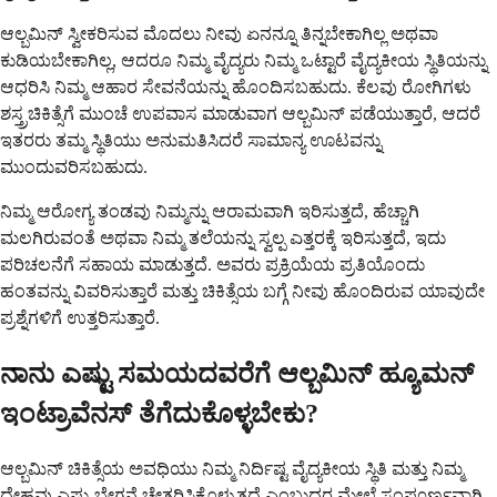
ಆಲ್ಬಮಿನ್ ಸ್ವೀಕರಿಸುವ ಮೊದಲು ನೀವು ಏನನ್ನೂ ತಿನ್ನಬೇಕಾಗಿಲ್ಲ ಅಥವಾ
ಕುಡಿಯಬೇಕಾಗಿಲ್ಲ, ಆದರೂ ನಿಮ್ಮ ವೈದ್ಯರು ನಿಮ್ಮ ಒಟ್ಟಾರೆ ವೈದ್ಯಕೀಯ ಸ್ಥಿತಿಯನ್ನು
ಆಧರಿಸಿ ನಿಮ್ಮ ಆಹಾರ ಸೇವನೆಯನ್ನು ಹೊಂದಿಸಬಹುದು. ಕೆಲವು ರೋಗಿಗಳು
ಶಸ್ತ್ರಚಿಕಿತ್ಸೆಗೆ ಮುಂಚೆ ಉಪವಾಸ ಮಾಡುವಾಗ ಆಲ್ಬಮಿನ್ ಪಡೆಯುತ್ತಾರೆ, ಆದರೆ
ಇತರರು ತಮ್ಮ ಸ್ಥಿತಿಯು ಅನುಮತಿಸಿದರೆ ಸಾಮಾನ್ಯ ಊಟವನ್ನು
ಮುಂದುವರಿಸಬಹುದು.
ನಿಮ್ಮ ಆರೋಗ್ಯ ತಂಡವು ನಿಮ್ಮನ್ನು ಆರಾಮವಾಗಿ ಇರಿಸುತ್ತದೆ, ಹೆಚ್ಚಾಗಿ
ಮಲಗಿರುವಂತೆ ಅಥವಾ ನಿಮ್ಮ ತಲೆಯನ್ನು ಸ್ವಲ್ಪ ಎತ್ತರಕ್ಕೆ ಇರಿಸುತ್ತದೆ, ಇದು
ಪರಿಚಲನೆಗೆ ಸಹಾಯ ಮಾಡುತ್ತದೆ. ಅವರು ಪ್ರಕ್ರಿಯೆಯ ಪ್ರತಿಯೊಂದು
ಹಂತವನ್ನು ವಿವರಿಸುತ್ತಾರೆ ಮತ್ತು ಚಿಕಿತ್ಸೆಯ ಬಗ್ಗೆ ನೀವು ಹೊಂದಿರುವ ಯಾವುದೇ
ಪ್ರಶ್ನೆಗಳಿಗೆ ಉತ್ತರಿಸುತ್ತಾರೆ.
ನಾನು ಎಷ್ಟು ಸಮಯದವರೆಗೆ ಆಲ್ಬಮಿನ್ ಹ್ಯೂಮನ್
ಇಂಟ್ರಾವೆನಸ್ ತೆಗೆದುಕೊಳ್ಳಬೇಕು?
ಆಲ್ಬಮಿನ್ ಚಿಕಿತ್ಸೆಯ ಅವಧಿಯು ನಿಮ್ಮ ನಿರ್ದಿಷ್ಟ ವೈದ್ಯಕೀಯ ಸ್ಥಿತಿ ಮತ್ತು ನಿಮ್ಮ
ದೇಹವು ಎಷ್ಟು ಬೇಗನೆ ಚೇತರಿಸಿಕೊಳ್ಳುತ್ತದೆ ಎಂಬುದರ ಮೇಲೆ ಸಂಪೂರ್ಣವಾಗಿ