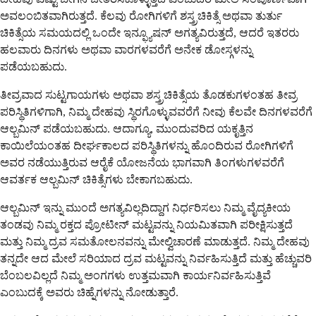
ಅವಲಂಬಿತವಾಗಿರುತ್ತದೆ. ಕೆಲವು ರೋಗಿಗಳಿಗೆ ಶಸ್ತ್ರಚಿಕಿತ್ಸೆ ಅಥವಾ ತುರ್ತು
ಚಿಕಿತ್ಸೆಯ ಸಮಯದಲ್ಲಿ ಒಂದೇ ಇನ್ಫ್ಯೂಷನ್ ಅಗತ್ಯವಿರುತ್ತದೆ, ಆದರೆ ಇತರರು
ಹಲವಾರು ದಿನಗಳು ಅಥವಾ ವಾರಗಳವರೆಗೆ ಅನೇಕ ಡೋಸ್ಗಳನ್ನು
ಪಡೆಯಬಹುದು.
ತೀವ್ರವಾದ ಸುಟ್ಟಗಾಯಗಳು ಅಥವಾ ಶಸ್ತ್ರಚಿಕಿತ್ಸೆಯ ತೊಡಕುಗಳಂತಹ ತೀವ್ರ
ಪರಿಸ್ಥಿತಿಗಳಿಗಾಗಿ, ನಿಮ್ಮ ದೇಹವು ಸ್ಥಿರಗೊಳ್ಳುವವರೆಗೆ ನೀವು ಕೆಲವೇ ದಿನಗಳವರೆಗೆ
ಆಲ್ಬಮಿನ್ ಪಡೆಯಬಹುದು. ಆದಾಗ್ಯೂ, ಮುಂದುವರಿದ ಯಕೃತ್ತಿನ
ಕಾಯಿಲೆಯಂತಹ ದೀರ್ಘಕಾಲದ ಪರಿಸ್ಥಿತಿಗಳನ್ನು ಹೊಂದಿರುವ ರೋಗಿಗಳಿಗೆ
ಅವರ ನಡೆಯುತ್ತಿರುವ ಆರೈಕೆ ಯೋಜನೆಯ ಭಾಗವಾಗಿ ತಿಂಗಳುಗಳವರೆಗೆ
ಆವರ್ತಕ ಆಲ್ಬಮಿನ್ ಚಿಕಿತ್ಸೆಗಳು ಬೇಕಾಗಬಹುದು.
ಆಲ್ಬಮಿನ್ ಇನ್ನು ಮುಂದೆ ಅಗತ್ಯವಿಲ್ಲದಿದ್ದಾಗ ನಿರ್ಧರಿಸಲು ನಿಮ್ಮ ವೈದ್ಯಕೀಯ
ತಂಡವು ನಿಮ್ಮ ರಕ್ತದ ಪ್ರೋಟೀನ್ ಮಟ್ಟವನ್ನು ನಿಯಮಿತವಾಗಿ ಪರೀಕ್ಷಿಸುತ್ತದೆ
ಮತ್ತು ನಿಮ್ಮ ದ್ರವ ಸಮತೋಲನವನ್ನು ಮೇಲ್ವಿಚಾರಣೆ ಮಾಡುತ್ತದೆ. ನಿಮ್ಮ ದೇಹವು
ತನ್ನದೇ ಆದ ಮೇಲೆ ಸರಿಯಾದ ದ್ರವ ಮಟ್ಟವನ್ನು ನಿರ್ವಹಿಸುತ್ತಿದೆ ಮತ್ತು ಹೆಚ್ಚುವರಿ
ಬೆಂಬಲವಿಲ್ಲದೆ ನಿಮ್ಮ ಅಂಗಗಳು ಉತ್ತಮವಾಗಿ ಕಾರ್ಯನಿರ್ವಹಿಸುತ್ತಿವೆ
ಎಂಬುದಕ್ಕೆ ಅವರು ಚಿಹ್ನೆಗಳನ್ನು ನೋಡುತ್ತಾರೆ.