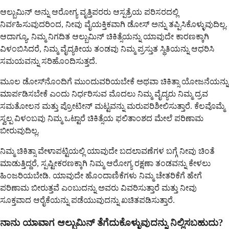
ಆಲ್ಬುಮಿನ್ ಅನ್ನು ಆರೋಗ್ಯ ವೃತ್ತಿಪರರು ಆಸ್ಪತ್ರೆಯ ಪರಿಸರದಲ್ಲಿ
ನಿರ್ವಹಿಸುವುದರಿಂದ, ನೀವು ವೈಯಕ್ತಿಕವಾಗಿ ಡೋಸ್ ಅನ್ನು ತಪ್ಪಿಸಿಕೊಳ್ಳುವುದಿಲ್ಲ.
ಆದಾಗ್ಯೂ, ನಿಮ್ಮ ನಿಗದಿತ ಆಲ್ಬುಮಿನ್ ಚಿಕಿತ್ಸೆಯನ್ನು ಯಾವುದೇ ಕಾರಣಕ್ಕಾಗಿ
ವಿಳಂಬಿಸಿದರೆ, ನಿಮ್ಮ ವೈದ್ಯಕೀಯ ತಂಡವು ನಿಮ್ಮ ಪ್ರಸ್ತುತ ಸ್ಥಿತಿಯನ್ನು ಆಧರಿಸಿ
ಸಮಯವನ್ನು ಸರಿಹೊಂದಿಸುತ್ತದೆ.
ಮೂಲ ಡೋಸ್‌ನೊಂದಿಗೆ ಮುಂದುವರಿಯಬೇಕೆ ಅಥವಾ ಚಿಕಿತ್ಸಾ ಯೋಜನೆಯನ್ನು
ಮಾರ್ಪಡಿಸಬೇಕೆ ಎಂದು ನಿರ್ಧರಿಸುವ ಮೊದಲು ನಿಮ್ಮ ವೈದ್ಯರು ನಿಮ್ಮ ದ್ರವ
ಸಮತೋಲನ ಮತ್ತು ಪ್ರೋಟೀನ್ ಮಟ್ಟವನ್ನು ಮರುಪರಿಶೀಲಿಸುತ್ತಾರೆ. ಕೆಲವೊಮ್ಮೆ
ಸ್ವಲ್ಪ ವಿಳಂಬವು ನಿಮ್ಮ ಒಟ್ಟಾರೆ ಚಿಕಿತ್ಸೆಯ ಫಲಿತಾಂಶದ ಮೇಲೆ ಪರಿಣಾಮ
ಬೀರುವುದಿಲ್ಲ.
ನಿಮ್ಮ ಚಿಕಿತ್ಸಾ ವೇಳಾಪಟ್ಟಿಯಲ್ಲಿ ಯಾವುದೇ ಬದಲಾವಣೆಗಳ ಬಗ್ಗೆ ನೀವು ಚಿಂತೆ
ಮಾಡುತ್ತಿದ್ದರೆ, ಸ್ಪಷ್ಟೀಕರಣಕ್ಕಾಗಿ ನಿಮ್ಮ ಆರೋಗ್ಯ ರಕ್ಷಣಾ ತಂಡವನ್ನು ಕೇಳಲು
ಹಿಂಜರಿಯಬೇಡಿ. ಯಾವುದೇ ಹೊಂದಾಣಿಕೆಗಳು ನಿಮ್ಮ ಚೇತರಿಕೆಗೆ ಹೇಗೆ
ಪರಿಣಾಮ ಬೀರುತ್ತವೆ ಎಂಬುದನ್ನು ಅವರು ವಿವರಿಸುತ್ತಾರೆ ಮತ್ತು ನೀವು
ಸೂಕ್ತವಾದ ಆರೈಕೆಯನ್ನು ಪಡೆಯುವುದನ್ನು ಖಚಿತಪಡಿಸುತ್ತಾರೆ.
ನಾನು ಯಾವಾಗ ಆಲ್ಬುಮಿನ್ ತೆಗೆದುಕೊಳ್ಳುವುದನ್ನು ನಿಲ್ಲಿಸಬಹುದು?