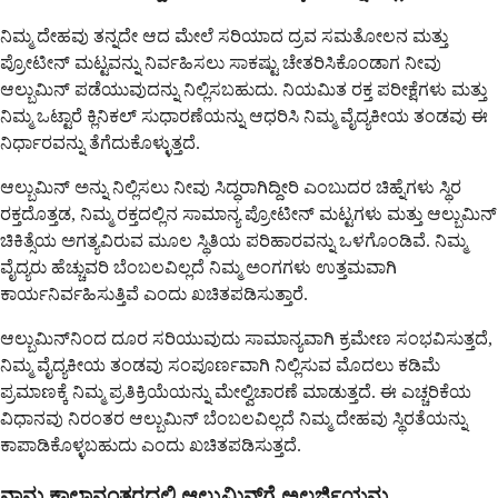
ನಿಮ್ಮ ದೇಹವು ತನ್ನದೇ ಆದ ಮೇಲೆ ಸರಿಯಾದ ದ್ರವ ಸಮತೋಲನ ಮತ್ತು
ಪ್ರೋಟೀನ್ ಮಟ್ಟವನ್ನು ನಿರ್ವಹಿಸಲು ಸಾಕಷ್ಟು ಚೇತರಿಸಿಕೊಂಡಾಗ ನೀವು
ಆಲ್ಬುಮಿನ್ ಪಡೆಯುವುದನ್ನು ನಿಲ್ಲಿಸಬಹುದು. ನಿಯಮಿತ ರಕ್ತ ಪರೀಕ್ಷೆಗಳು ಮತ್ತು
ನಿಮ್ಮ ಒಟ್ಟಾರೆ ಕ್ಲಿನಿಕಲ್ ಸುಧಾರಣೆಯನ್ನು ಆಧರಿಸಿ ನಿಮ್ಮ ವೈದ್ಯಕೀಯ ತಂಡವು ಈ
ನಿರ್ಧಾರವನ್ನು ತೆಗೆದುಕೊಳ್ಳುತ್ತದೆ.
ಆಲ್ಬುಮಿನ್ ಅನ್ನು ನಿಲ್ಲಿಸಲು ನೀವು ಸಿದ್ಧರಾಗಿದ್ದೀರಿ ಎಂಬುದರ ಚಿಹ್ನೆಗಳು ಸ್ಥಿರ
ರಕ್ತದೊತ್ತಡ, ನಿಮ್ಮ ರಕ್ತದಲ್ಲಿನ ಸಾಮಾನ್ಯ ಪ್ರೋಟೀನ್ ಮಟ್ಟಗಳು ಮತ್ತು ಆಲ್ಬುಮಿನ್
ಚಿಕಿತ್ಸೆಯ ಅಗತ್ಯವಿರುವ ಮೂಲ ಸ್ಥಿತಿಯ ಪರಿಹಾರವನ್ನು ಒಳಗೊಂಡಿವೆ. ನಿಮ್ಮ
ವೈದ್ಯರು ಹೆಚ್ಚುವರಿ ಬೆಂಬಲವಿಲ್ಲದೆ ನಿಮ್ಮ ಅಂಗಗಳು ಉತ್ತಮವಾಗಿ
ಕಾರ್ಯನಿರ್ವಹಿಸುತ್ತಿವೆ ಎಂದು ಖಚಿತಪಡಿಸುತ್ತಾರೆ.
ಆಲ್ಬುಮಿನ್‌ನಿಂದ ದೂರ ಸರಿಯುವುದು ಸಾಮಾನ್ಯವಾಗಿ ಕ್ರಮೇಣ ಸಂಭವಿಸುತ್ತದೆ,
ನಿಮ್ಮ ವೈದ್ಯಕೀಯ ತಂಡವು ಸಂಪೂರ್ಣವಾಗಿ ನಿಲ್ಲಿಸುವ ಮೊದಲು ಕಡಿಮೆ
ಪ್ರಮಾಣಕ್ಕೆ ನಿಮ್ಮ ಪ್ರತಿಕ್ರಿಯೆಯನ್ನು ಮೇಲ್ವಿಚಾರಣೆ ಮಾಡುತ್ತದೆ. ಈ ಎಚ್ಚರಿಕೆಯ
ವಿಧಾನವು ನಿರಂತರ ಆಲ್ಬುಮಿನ್ ಬೆಂಬಲವಿಲ್ಲದೆ ನಿಮ್ಮ ದೇಹವು ಸ್ಥಿರತೆಯನ್ನು
ಕಾಪಾಡಿಕೊಳ್ಳಬಹುದು ಎಂದು ಖಚಿತಪಡಿಸುತ್ತದೆ.
ನಾನು ಕಾಲಾನಂತರದಲ್ಲಿ ಆಲ್ಬುಮಿನ್‌ಗೆ ಅಲರ್ಜಿಯನ್ನು