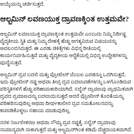
ಆಯ್ಕೆಯನ್ನು ಚರ್ಚಿಸುತ್ತದೆ.
ಆಲ್ಬಮಿನ್ ಲವಣಯುಕ್ತ ದ್ರಾವಣಕ್ಕಿಂತ ಉತ್ತಮವೇ?
ಆಲ್ಬಮಿನ್ ಲವಣಯುಕ್ತ ದ್ರಾವಣಕ್ಕಿಂತ ಉತ್ತಮವೇ ಎಂಬುದು ನಿಮ್ಮ ನಿರ್ದಿಷ್ಟ
ವೈದ್ಯಕೀಯ ಸ್ಥಿತಿ ಮತ್ತು ನಿಮ್ಮ ದೇಹಕ್ಕೆ ಹೆಚ್ಚು ಅಗತ್ಯವಿರುವ ವಿಷಯವನ್ನು
ಅವಲಂಬಿಸಿರುತ್ತದೆ. ಈ ಎರಡು ಚಿಕಿತ್ಸೆಗಳು ವಿಭಿನ್ನ ರೀತಿಯಲ್ಲಿ
ಕಾರ್ಯನಿರ್ವಹಿಸುತ್ತವೆ ಮತ್ತು ವೈದ್ಯಕೀಯ ಆರೈಕೆಯಲ್ಲಿ ವಿಭಿನ್ನ ಉದ್ದೇಶಗಳನ್ನು
ಪೂರೈಸುತ್ತವೆ.
ಆಲ್ಬಮಿನ್ ದ್ರವ ಬದಲಿ ಮತ್ತು ಪ್ರೋಟೀನ್ ಬೆಂಬಲ ಎರಡನ್ನೂ ಒದಗಿಸುತ್ತದೆ,
ಇದು ಪ್ರೋಟೀನ್ ನಷ್ಟ ಅಥವಾ ತೀವ್ರ ದ್ರವ ಬದಲಾವಣೆಗಳನ್ನು ಒಳಗೊಂಡಿರುವ
ಪರಿಸ್ಥಿತಿಗಳಿಗೆ ಹೆಚ್ಚು ಪರಿಣಾಮಕಾರಿಯಾಗಿದೆ. ಸಲೈನ್ ದ್ರಾವಣವು ಪ್ರಾಥಮಿಕವಾಗಿ
ದ್ರವದ ಪ್ರಮಾಣವನ್ನು ಬದಲಾಯಿಸುತ್ತದೆ ಆದರೆ ಪ್ರೋಟೀನ್ ಕೊರತೆಯನ್ನು
ಪರಿಹರಿಸುವುದಿಲ್ಲ ಅಥವಾ ದೀರ್ಘಕಾಲೀನ ದ್ರವ ಸಮತೋಲನವನ್ನು
ಕಾಪಾಡಿಕೊಳ್ಳಲು ಸಹಾಯ ಮಾಡುವುದಿಲ್ಲ.
ಸರಳ ನಿರ್ಜಲೀಕರಣ ಅಥವಾ ಸೌಮ್ಯ ದ್ರವ ನಷ್ಟಕ್ಕೆ, ಸಲೈನ್ ದ್ರಾವಣವು
ಸಾಮಾನ್ಯವಾಗಿ ಸಾಕಾಗುತ್ತದೆ ಮತ್ತು ಆಲ್ಬಮಿನ್‌ಗಿಂತ ಕಡಿಮೆ ವೆಚ್ಚದಾಯಕವಾಗಿದೆ.