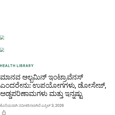
Benchmarks
Stories
FAQ
Sign up / Log in
HEALTH LIBRARY
ಮಾನವ ಆಲ್ಬಮಿನ್ ಇಂಟ್ರಾವೆನಸ್
ಎಂದರೇನು: ಉಪಯೋಗಗಳು, ಡೋಸೇಜ್,
ಅಡ್ಡಪರಿಣಾಮಗಳು ಮತ್ತು ಇನ್ನಷ್ಟು
ಕೊನೆಯದಾಗಿ ನವೀಕರಿಸಲಾಗಿದೆ
ಏಪ್ರಿಲ್ 3, 2026