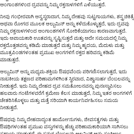
ಅಂಗಾಂಶಗಳಿಂದ ದ್ರವವನ್ನು ನಿಮ್ಮ ರಕ್ತನಾಳಗಳಿಗೆ ಎಳೆಯುತ್ತದೆ.
ನೀವು ಗಂಭೀರವಾಗಿ ಅಸ್ವಸ್ಥರಾದಾಗ, ನಿಮ್ಮ ದೇಹವು ಸುಟ್ಟಗಾಯಗಳು, ಶಸ್ತ್ರಚಿಕಿತ್ಸೆ
ಅಥವಾ ರೋಗದ ಮೂಲಕ ಆಲ್ಬುಮಿನ್ ಅನ್ನು ಕಳೆದುಕೊಳ್ಳುತ್ತದೆ, ಇದು ದ್ರವವು
ನಿಮ್ಮ ರಕ್ತನಾಳಗಳಿಂದ ಅಂಗಾಂಶಗಳಿಗೆ ಸೋರಿಕೆಯಾಗಲು ಕಾರಣವಾಗುತ್ತದೆ.
ಇದು ಅಪಾಯಕಾರಿ ಊತವನ್ನು ಸೃಷ್ಟಿಸುತ್ತದೆ ಮತ್ತು ಅದೇ ಸಮಯದಲ್ಲಿ ನಿಮ್ಮ
ರಕ್ತದೊತ್ತಡವನ್ನು ಕಡಿಮೆ ಮಾಡುತ್ತದೆ ಮತ್ತು ನಿಮ್ಮ ಹೃದಯ, ಮೆದುಳು ಮತ್ತು
ಮೂತ್ರಪಿಂಡಗಳಂತಹ ಪ್ರಮುಖ ಅಂಗಗಳಿಗೆ ರಕ್ತದ ಹರಿವನ್ನು ಕಡಿಮೆ
ಮಾಡುತ್ತದೆ.
ಆಲ್ಬುಮಿನ್ ಅನ್ನು ಮಧ್ಯಮ-ಶಕ್ತಿಯ ಔಷಧವೆಂದು ಪರಿಗಣಿಸಲಾಗುತ್ತದೆ, ಇದು
ನಾಟಕೀಯ ತಕ್ಷಣದ ಪರಿಣಾಮಗಳಿಗಿಂತ ಸ್ಥಿರವಾದ, ವಿಶ್ವಾಸಾರ್ಹ ಬೆಂಬಲವನ್ನು
ನೀಡುತ್ತದೆ. ಇದು ನಿಮ್ಮ ದೇಹದ ದ್ರವ ಸಮತೋಲನವನ್ನು ಪುನಃಸ್ಥಾಪಿಸಲು
ಹಲವಾರು ಗಂಟೆಗಳವರೆಗೆ ಕ್ರಮೇಣ ಕೆಲಸ ಮಾಡುತ್ತದೆ, ನಿಮ್ಮ ಇತರ ಅಂಗಗಳಿಗೆ
ಚೇತರಿಸಿಕೊಳ್ಳಲು ಮತ್ತು ಮತ್ತೆ ಸರಿಯಾಗಿ ಕಾರ್ಯನಿರ್ವಹಿಸಲು ಸಮಯ
ನೀಡುತ್ತದೆ.
ಔಷಧವು ನಿಮ್ಮ ದೇಹದಾದ್ಯಂತ ಹಾರ್ಮೋನುಗಳು, ಜೀವಸತ್ವಗಳು ಮತ್ತು
ಔಷಧಿಗಳಂತಹ ಪ್ರಮುಖ ವಸ್ತುಗಳನ್ನು ಹೆಚ್ಚು ಪರಿಣಾಮಕಾರಿಯಾಗಿ ಸಾಗಿಸಲು
ಸಹಾಯ ಮಾಡುತ್ತದೆ. ಈ ಸಮಗ್ರ ಬೆಂಬಲವು ಆಲ್ಬಮಿನ್ ಅನ್ನು ಸಂಕೀರ್ಣ