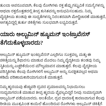
ತುಂಬಾ ಅಪರೂಪವಾಗಿ, ಕೆಲವು ರೋಗಿಗಳು ರಕ್ತ ಹೆಪ್ಪುಗಟ್ಟುವಿಕೆ ಸಮಸ್ಯೆಗಳನ್ನು
ಅಥವಾ ರಕ್ತದೊತ್ತಡದಲ್ಲಿ ತೀವ್ರ ಕುಸಿತವನ್ನು ಅನುಭವಿಸಬಹುದು. ನಿಮ್ಮ
ವೈದ್ಯಕೀಯ ತಂಡವು ಈ ಸಾಧ್ಯತೆಗಳನ್ನು ನಿರಂತರವಾಗಿ ಮೇಲ್ವಿಚಾರಣೆ ಮಾಡುತ್ತದೆ,
ಅಗತ್ಯವಿದ್ದಲ್ಲಿ ತುರ್ತು ಚಿಕಿತ್ಸೆಗಳು ಸುಲಭವಾಗಿ ಲಭ್ಯವಿರುತ್ತವೆ.
ಯಾರು ಅಲ್ಬುಮಿನ್ ಹ್ಯೂಮನ್ ಇಂಟ್ರಾವೆನಸ್
ತೆಗೆದುಕೊಳ್ಳಬಾರದು?
ಅಲ್ಬುಮಿನ್ ಹ್ಯೂಮನ್ ಇಂಟ್ರಾವೆನಸ್ ಎಲ್ಲರಿಗೂ ಸೂಕ್ತವಲ್ಲ, ಮತ್ತು ಈ
ಚಿಕಿತ್ಸೆಯನ್ನು ಶಿಫಾರಸು ಮಾಡುವ ಮೊದಲು ನಿಮ್ಮ ವೈದ್ಯಕೀಯ ತಂಡವು ನಿಮ್ಮ
ಸ್ಥಿತಿಯನ್ನು ಎಚ್ಚರಿಕೆಯಿಂದ ಮೌಲ್ಯಮಾಪನ ಮಾಡುತ್ತದೆ. ಕೆಲವು ವೈದ್ಯಕೀಯ
ಪರಿಸ್ಥಿತಿಗಳು ಕೆಲವು ರೋಗಿಗಳಿಗೆ ಅಲ್ಬುಮಿನ್ ಅನ್ನು ಸುರಕ್ಷಿತವಲ್ಲದ ಅಥವಾ
ಕಡಿಮೆ ಪರಿಣಾಮಕಾರಿಯಾಗುವಂತೆ ಮಾಡುತ್ತದೆ.
ನಿಮ್ಮ ಹೃದಯವು ಹೆಚ್ಚುವರಿ ದ್ರವದ ಪ್ರಮಾಣವನ್ನು ನಿಭಾಯಿಸಲು
ಸಾಧ್ಯವಾಗದಂತೆ ಮಾಡುವ ತೀವ್ರ ಹೃದಯ ವೈಫಲ್ಯವಿದ್ದರೆ ನೀವು ಸಾಮಾನ್ಯವಾಗಿ
ಅಲ್ಬುಮಿನ್ ಪಡೆಯಬಾರದು. ಅಂತೆಯೇ, ದ್ರವ ಧಾರಣಕ್ಕೆ ಕಾರಣವಾಗುವ ಕೆಲವು
ರೀತಿಯ ಮೂತ್ರಪಿಂಡ ಕಾಯಿಲೆ ಹೊಂದಿರುವ ರೋಗಿಗಳು ಅಲ್ಬುಮಿನ್ ಚಿಕಿತ್ಸೆಗೆ