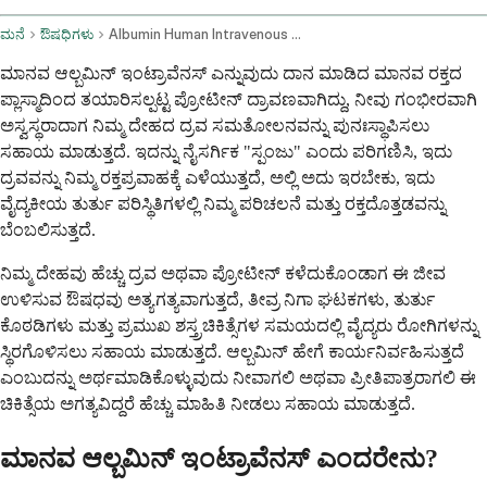
ಮನೆ
ಔಷಧಿಗಳು
Albumin Human Intravenous Route
ಮಾನವ ಆಲ್ಬಮಿನ್ ಇಂಟ್ರಾವೆನಸ್ ಎನ್ನುವುದು ದಾನ ಮಾಡಿದ ಮಾನವ ರಕ್ತದ
ಪ್ಲಾಸ್ಮಾದಿಂದ ತಯಾರಿಸಲ್ಪಟ್ಟ ಪ್ರೋಟೀನ್ ದ್ರಾವಣವಾಗಿದ್ದು, ನೀವು ಗಂಭೀರವಾಗಿ
ಅಸ್ವಸ್ಥರಾದಾಗ ನಿಮ್ಮ ದೇಹದ ದ್ರವ ಸಮತೋಲನವನ್ನು ಪುನಃಸ್ಥಾಪಿಸಲು
ಸಹಾಯ ಮಾಡುತ್ತದೆ. ಇದನ್ನು ನೈಸರ್ಗಿಕ "ಸ್ಪಂಜು" ಎಂದು ಪರಿಗಣಿಸಿ, ಇದು
ದ್ರವವನ್ನು ನಿಮ್ಮ ರಕ್ತಪ್ರವಾಹಕ್ಕೆ ಎಳೆಯುತ್ತದೆ, ಅಲ್ಲಿ ಅದು ಇರಬೇಕು, ಇದು
ವೈದ್ಯಕೀಯ ತುರ್ತು ಪರಿಸ್ಥಿತಿಗಳಲ್ಲಿ ನಿಮ್ಮ ಪರಿಚಲನೆ ಮತ್ತು ರಕ್ತದೊತ್ತಡವನ್ನು
ಬೆಂಬಲಿಸುತ್ತದೆ.
ನಿಮ್ಮ ದೇಹವು ಹೆಚ್ಚು ದ್ರವ ಅಥವಾ ಪ್ರೋಟೀನ್ ಕಳೆದುಕೊಂಡಾಗ ಈ ಜೀವ
ಉಳಿಸುವ ಔಷಧವು ಅತ್ಯಗತ್ಯವಾಗುತ್ತದೆ, ತೀವ್ರ ನಿಗಾ ಘಟಕಗಳು, ತುರ್ತು
ಕೊಠಡಿಗಳು ಮತ್ತು ಪ್ರಮುಖ ಶಸ್ತ್ರಚಿಕಿತ್ಸೆಗಳ ಸಮಯದಲ್ಲಿ ವೈದ್ಯರು ರೋಗಿಗಳನ್ನು
ಸ್ಥಿರಗೊಳಿಸಲು ಸಹಾಯ ಮಾಡುತ್ತದೆ. ಆಲ್ಬಮಿನ್ ಹೇಗೆ ಕಾರ್ಯನಿರ್ವಹಿಸುತ್ತದೆ
ಎಂಬುದನ್ನು ಅರ್ಥಮಾಡಿಕೊಳ್ಳುವುದು ನೀವಾಗಲಿ ಅಥವಾ ಪ್ರೀತಿಪಾತ್ರರಾಗಲಿ ಈ
ಚಿಕಿತ್ಸೆಯ ಅಗತ್ಯವಿದ್ದರೆ ಹೆಚ್ಚು ಮಾಹಿತಿ ನೀಡಲು ಸಹಾಯ ಮಾಡುತ್ತದೆ.
ಮಾನವ ಆಲ್ಬಮಿನ್ ಇಂಟ್ರಾವೆನಸ್ ಎಂದರೇನು?