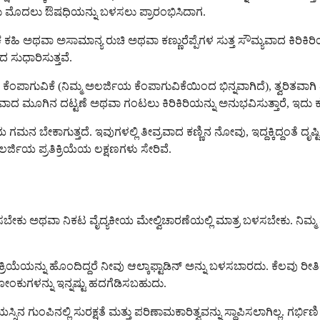
ವರು ಮೊದಲು ಔಷಧಿಯನ್ನು ಬಳಸಲು ಪ್ರಾರಂಭಿಸಿದಾಗ.
ಿಕ ಕಹಿ ಅಥವಾ ಅಸಾಮಾನ್ಯ ರುಚಿ ಅಥವಾ ಕಣ್ಣುರೆಪ್ಪೆಗಳ ಸುತ್ತ ಸೌಮ್ಯವಾದ ಕಿರ
ಸುಧಾರಿಸುತ್ತವೆ.
ೆಂಪಾಗುವಿಕೆ (ನಿಮ್ಮ ಅಲರ್ಜಿಯ ಕೆಂಪಾಗುವಿಕೆಯಿಂದ ಭಿನ್ನವಾಗಿದೆ), ತ್ವರಿತವ
ಯವಾದ ಮೂಗಿನ ದಟ್ಟಣೆ ಅಥವಾ ಗಂಟಲು ಕಿರಿಕಿರಿಯನ್ನು ಅನುಭವಿಸುತ್ತಾರೆ, ಇ
ಮನ ಬೇಕಾಗುತ್ತದೆ. ಇವುಗಳಲ್ಲಿ ತೀವ್ರವಾದ ಕಣ್ಣಿನ ನೋವು, ಇದ್ದಕ್ಕಿದ್ದಂತೆ
ಯ ಪ್ರತಿಕ್ರಿಯೆಯ ಲಕ್ಷಣಗಳು ಸೇರಿವೆ.
ಪ್ಪಿಸಬೇಕು ಅಥವಾ ನಿಕಟ ವೈದ್ಯಕೀಯ ಮೇಲ್ವಿಚಾರಣೆಯಲ್ಲಿ ಮಾತ್ರ ಬಳಸಬೇಕು. ನಿಮ
ೆಯನ್ನು ಹೊಂದಿದ್ದರೆ ನೀವು ಆಲ್ಕಾಫ್ಟಾಡಿನ್ ಅನ್ನು ಬಳಸಬಾರದು. ಕೆಲವು ರೀ
ಕುಗಳನ್ನು ಇನ್ನಷ್ಟು ಹದಗೆಡಿಸಬಹುದು.
ಸಿನ ಗುಂಪಿನಲ್ಲಿ ಸುರಕ್ಷತೆ ಮತ್ತು ಪರಿಣಾಮಕಾರಿತ್ವವನ್ನು ಸ್ಥಾಪಿಸಲಾಗಿಲ್ಲ. 