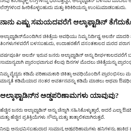
ನೀವು ಕಾಂಟ್ಯಾಕ್ಟ್ ಲೆನ್ಸ್‌ಗಳನ್ನು ಧರಿಸುತ್ತಿದ್ದರೆ, ಆಲ್ಕಾಫ್ಟಾಡಿನ್ ಬಳಸುವ ಮೊ
ಲೆನ್ಸ್‌ಗಳಿಂದ ಹೀರಿಕೊಳ್ಳಬಹುದು ಮತ್ತು ಕಿರಿಕಿರಿಯನ್ನು ಉಂಟುಮಾಡಬಹುದು.
ನಾನು ಎಷ್ಟು ಸಮಯದವರೆಗೆ ಆಲ್ಕಾಫ್ಟಾಡಿನ್ ತೆಗೆದುಕ
ಆಲ್ಕಾಫ್ಟಾಡಿನ್‌ನೊಂದಿಗಿನ ಚಿಕಿತ್ಸೆಯ ಅವಧಿಯು ನಿಮ್ಮ ನಿರ್ದಿಷ್ಟ ಅಲರ್ಜಿ ಮ
ತಿಂಗಳುಗಳವರೆಗೆ ಬಳಸಬಹುದು, ಉದಾಹರಣೆಗೆ ವಸಂತಕಾಲದ ಮರದ ಪರಾಗ ಋ
ವರ್ಷಪೂರ್ತಿ ಅಲರ್ಜಿ ಇರುವ ಜನರು ಆಲ್ಕಾಫ್ಟಾಡಿನ್ ಅನ್ನು ದೀರ್ಘಕಾಲದವರೆ
ಸಾಮಾನ್ಯವಾಗಿ ಪ್ರಾರಂಭವಾಗುವ ಕೆಲವು ದಿನಗಳ ಮೊದಲು ಚಿಕಿತ್ಸೆಯನ್ನು ಪ್ರಾರಂ
ನಿಮ್ಮ ವೈದ್ಯರು ಕಡಿಮೆ ಪರಿಣಾಮಕಾರಿ ಚಿಕಿತ್ಸಾ ಅವಧಿಯೊಂದಿಗೆ ಪ್ರಾರಂಭಿಸಲು ಮ
ಮಾನ್ಯತೆ ಕಡಿಮೆಯಾದ ನಂತರ ಆವರ್ತನವನ್ನು ಕಡಿಮೆ ಮಾಡಲು ಅಥವಾ ಔಷಧಿಯನ್ನು ನ
ಆಲ್ಕಾಫ್ಟಾಡಿನ್‌ನ ಅಡ್ಡಪರಿಣಾಮಗಳು ಯಾವುವು?
ಹೆಚ್ಚಿನ ಜನರು ಆಲ್ಕಾಫ್ಟಾಡಿನ್ ಅನ್ನು ಚೆನ್ನಾಗಿ ಸಹಿಸಿಕೊಳ್ಳುತ್ತಾರೆ, ಆದರ
ಮತ್ತು ಹೆಚ್ಚಿನ ಪ್ರತಿಕ್ರಿಯೆಗಳು ಸೌಮ್ಯ ಮತ್ತು ತಾತ್ಕಾಲಿಕವಾಗಿರುತ್ತವೆ.
ನೀವು ಅನುಭವಿಸಬಹುದಾದ ಸಾಮಾನ್ಯ ಅಡ್ಡಪರಿಣಾಮಗಳು ಹನಿಗಳನ್ನು ಹಾಕಿದ ತಕ್ಷ