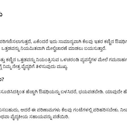
ು
ಪರಿಗಣಿಸಲಾಗುತ್ತದೆ, ಏಕೆಂದರೆ ಇದು ಸಾಮಾನ್ಯವಾಗಿ ಕೆಲವು ಇತರ ಕಣ್ಣಿನ ಔಷಧಿಗಳಂತೆ
್ಣಿನ ಒತ್ತಡವನ್ನು ನಿಯಮಿತವಾಗಿ ಮೇಲ್ವಿಚಾರಣೆ ಮಾಡಲು ಬಯಸುತ್ತಾರೆ.
ಮತ್ತು ಕಣ್ಣಿನ ಒತ್ತಡವನ್ನು ನಿಯಂತ್ರಿಸುವ ಒಳಚರಂಡಿ ವ್ಯವಸ್ಥೆಗಳ ಮೇಲೆ ಗಮನಾ
ಿಮ್ಮ ನೇತ್ರ ವೈದ್ಯರಿಗೆ ತಿಳಿಸುವುದು ಮುಖ್ಯ.
ು?
ಅಥವಾ ಸೂಚಿಸಿದಕ್ಕಿಂತ ಹೆಚ್ಚಾಗಿ ಔಷಧಿಯನ್ನು ಬಳಸಿದರೆ, ಭಯಪಡಬೇಡಿ. ಯಾವುದೇ ಹ
ನುಭವಿಸಬಹುದು, ಆದರೆ ಈ ಪರಿಣಾಮಗಳು ಕೆಲವು ಗಂಟೆಗಳಲ್ಲಿ ಪರಿಹರಿಸಬೇಕು. ನೀ
ಸಿ ಅಥವಾ ವೈದ್ಯಕೀಯ ಸಹಾಯವನ್ನು ಪಡೆಯಿರಿ.