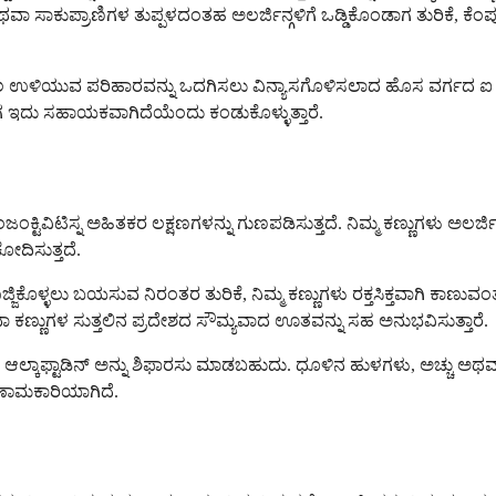
 ಅಥವಾ ಸಾಕುಪ್ರಾಣಿಗಳ ತುಪ್ಪಳದಂತಹ ಅಲರ್ಜಿನ್ಗಳಿಗೆ ಒಡ್ಡಿಕೊಂಡಾಗ ತುರಿಕೆ, ಕೆ
ಾಲ ಉಳಿಯುವ ಪರಿಹಾರವನ್ನು ಒದಗಿಸಲು ವಿನ್ಯಾಸಗೊಳಿಸಲಾದ ಹೊಸ ವರ್ಗದ ಐ ಡ್ರಾ
ಗ ಇದು ಸಹಾಯಕವಾಗಿದೆಯೆಂದು ಕಂಡುಕೊಳ್ಳುತ್ತಾರೆ.
ಕಾಂಜಂಕ್ಟಿವಿಟಿಸ್ನ ಅಹಿತಕರ ಲಕ್ಷಣಗಳನ್ನು ಗುಣಪಡಿಸುತ್ತದೆ. ನಿಮ್ಮ ಕಣ್ಣುಗಳು ಅಲರ
ಚೋದಿಸುತ್ತದೆ.
ಿಕೊಳ್ಳಲು ಬಯಸುವ ನಿರಂತರ ತುರಿಕೆ, ನಿಮ್ಮ ಕಣ್ಣುಗಳು ರಕ್ತಸಿಕ್ತವಾಗಿ ಕಾಣ
ಅಥವಾ ಕಣ್ಣುಗಳ ಸುತ್ತಲಿನ ಪ್ರದೇಶದ ಸೌಮ್ಯವಾದ ಊತವನ್ನು ಸಹ ಅನುಭವಿಸುತ್ತಾರೆ.
ದ್ಯರು ಆಲ್ಕಾಫ್ಟಾಡಿನ್ ಅನ್ನು ಶಿಫಾರಸು ಮಾಡಬಹುದು. ಧೂಳಿನ ಹುಳಗಳು, ಅಚ್ಚ
ಿಣಾಮಕಾರಿಯಾಗಿದೆ.