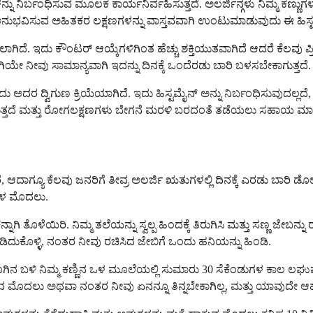
ಕಗಳನ್ನು ನಿರ್ಬಂಧಿಸುವ ಮೂಲಕ ಕಾರ್ಯನಿರ್ವಹಿಸುತ್ತದೆ. ಅಲರ್ಜಿನ್ಗಳು ನಿಮ್ಮ ಕಣ್ಣು
ೀವು ಅನುಭವಿಸುವ ಅಹಿತಕರ ಲಕ್ಷಣಗಳನ್ನು ವಾಸ್ತವವಾಗಿ ಉಂಟುಮಾಡುವುದು ಈ ಹಿಸ್
. ಇದು ಕೌಂಟರ್ ಆಯ್ಕೆಗಳಿಗಿಂತ ಹೆಚ್ಚು ಶಕ್ತಿಯುತವಾಗಿದೆ ಆದರೆ ಕೆಲವು ಪ್ರಿಸ್ಕ್
ಿಯೇ ನೀವು ಸಾಮಾನ್ಯವಾಗಿ ಇದನ್ನು ದಿನಕ್ಕೆ ಒಂದೆರಡು ಬಾರಿ ಬಳಸಬೇಕಾಗುತ್ತದೆ.
ವುದು ಅದರ ದ್ವಿಗುಣ ಕ್ರಿಯೆಯಾಗಿದೆ. ಇದು ಹಿಸ್ಟಮೈನ್ ಅನ್ನು ನಿರ್ಬಂಧಿಸುವುದಲ್
ಡುತ್ತದೆ ಮತ್ತು ರೋಗಲಕ್ಷಣಗಳು ಬೇಗನೆ ಮರಳಿ ಬರದಂತೆ ತಡೆಯಲು ಸಹಾಯ ಮಾಡು
ುತ್ತಾರೆ, ಆದಾಗ್ಯೂ ಕೆಲವು ಜನರಿಗೆ ತೀವ್ರ ಅಲರ್ಜಿ ಋತುಗಳಲ್ಲಿ ದಿನಕ್ಕೆ ಎರಡು
ಿಷಗಳ ಮೊದಲು.
ತೊಳೆಯಿರಿ. ನಿಮ್ಮ ತಲೆಯನ್ನು ಸ್ವಲ್ಪ ಹಿಂದಕ್ಕೆ ತಿರುಗಿಸಿ ಮತ್ತು ಸಣ್ಣ ಜೇಬನ್ನು ರಚ
ಲೆ ಹಿಡಿದುಕೊಳ್ಳಿ, ನಂತರ ನೀವು ರಚಿಸಿದ ಜೇಬಿಗೆ ಒಂದು ಹನಿಯನ್ನು ಹಿಂಡಿ.
ಮ್ಮ ಮೂಗಿನ ಬಳಿ ನಿಮ್ಮ ಕಣ್ಣಿನ ಒಳ ಮೂಲೆಯಲ್ಲಿ ಸುಮಾರು 30 ಸೆಕೆಂಡುಗಳ ಕಾಲ ಲಘ
 ಮೊದಲು ಅಥವಾ ನಂತರ ನೀವು ಏನನ್ನೂ ತಿನ್ನಬೇಕಾಗಿಲ್ಲ, ಮತ್ತು ಯಾವುದೇ ಆಹಾ