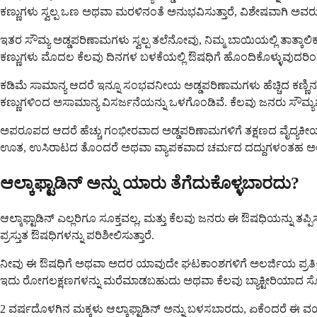
ಕಣ್ಣುಗಳು ಸ್ವಲ್ಪ ಒಣ ಅಥವಾ ಮರಳಿನಂತೆ ಅನುಭವಿಸುತ್ತಾರೆ, ವಿಶೇಷವಾಗಿ ಅ
ಇತರ ಸೌಮ್ಯ ಅಡ್ಡಪರಿಣಾಮಗಳು ಸ್ವಲ್ಪ ತಲೆನೋವು, ನಿಮ್ಮ ಬಾಯಿಯಲ್ಲಿ ತಾತ್ಕಾಲ
ಕಣ್ಣುಗಳು ಮೊದಲ ಕೆಲವು ದಿನಗಳ ಬಳಕೆಯಲ್ಲಿ ಔಷಧಿಗೆ ಹೊಂದಿಕೊಳ್ಳುವುದರಿಂದ 
ಕಡಿಮೆ ಸಾಮಾನ್ಯ ಆದರೆ ಇನ್ನೂ ಸಂಭವನೀಯ ಅಡ್ಡಪರಿಣಾಮಗಳು ಹೆಚ್ಚಿದ ಕಣ್ಣಿನ ಕ
ಕಣ್ಣುಗಳಿಂದ ಅಸಾಮಾನ್ಯ ವಿಸರ್ಜನೆಯನ್ನು ಒಳಗೊಂಡಿವೆ. ಕೆಲವು ಜನರು ಸೌಮ್
ಅಪರೂಪದ ಆದರೆ ಹೆಚ್ಚು ಗಂಭೀರವಾದ ಅಡ್ಡಪರಿಣಾಮಗಳಿಗೆ ತಕ್ಷಣದ ವೈದ್ಯಕೀಯ ಗ
ಊತ, ಉಸಿರಾಟದ ತೊಂದರೆ ಅಥವಾ ವ್ಯಾಪಕವಾದ ಚರ್ಮದ ದದ್ದುಗಳಂತಹ ಅಲರ್ಜಿ
ಆಲ್ಕಾಫ್ಟಾಡಿನ್ ಅನ್ನು ಯಾರು ತೆಗೆದುಕೊಳ್ಳಬಾರದು?
ಆಲ್ಕಾಫ್ಟಾಡಿನ್ ಎಲ್ಲರಿಗೂ ಸೂಕ್ತವಲ್ಲ, ಮತ್ತು ಕೆಲವು ಜನರು ಈ ಔಷಧಿಯನ್ನು ತ
ಪ್ರಸ್ತುತ ಔಷಧಿಗಳನ್ನು ಪರಿಶೀಲಿಸುತ್ತಾರೆ.
ನೀವು ಈ ಔಷಧಿಗೆ ಅಥವಾ ಅದರ ಯಾವುದೇ ಘಟಕಾಂಶಗಳಿಗೆ ಅಲರ್ಜಿಯ ಪ್ರತಿಕ್ರಿಯ
ಇದು ರೋಗಲಕ್ಷಣಗಳನ್ನು ಮರೆಮಾಡಬಹುದು ಅಥವಾ ಕೆಲವು ಬ್ಯಾಕ್ಟೀರಿಯಾದ ಸೋಂ
2 ವರ್ಷದೊಳಗಿನ ಮಕ್ಕಳು ಆಲ್ಕಾಫ್ಟಾಡಿನ್ ಅನ್ನು ಬಳಸಬಾರದು, ಏಕೆಂದರೆ ಈ ವಯಸ್