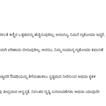
 ಕಣ್ಣಿನ ಒತ್ತಡವನ್ನು ಹೆಚ್ಚಿಸುವುದಿಲ್ಲ. ಆದಾಗ್ಯೂ, ನಿಮಗೆ ಗ್ಲುಕೋಮಾ ಇದ್ದರೆ,
ರ್ಹವಾಗಿ ಪರಿಣಾಮ ಬೀರುವುದಿಲ್ಲ. ಆದರೂ, ನಿಮ್ಮ ಸಾಮಾನ್ಯ ಗ್ಲುಕೋಮಾ ತಪಾಸಣೆ
ೆಚ್ಚುವರಿ ಔಷಧಿಯನ್ನು ತೆಗೆದುಹಾಕಲು ಸ್ವಚ್ಛವಾದ ನೀರಿನಿಂದ ಅಥವಾ ಕೃತಕ
ವು ತೀವ್ರವಾದ ಅಸ್ವಸ್ಥತೆ, ನಿರಂತರ ದೃಷ್ಟಿ ಬದಲಾವಣೆಗಳು ಅಥವಾ ಯಾವುದೇ