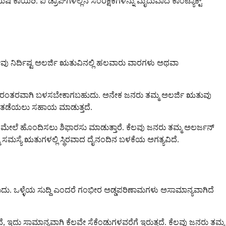
ಿಮಿಷ ಕಾಯಿರಿ. ಐ ಡ್ರಾಪ್‌ಗಳಲ್ಲಿನ ಸಂರಕ್ಷಕಗಳನ್ನು ಮೃದುವಾದ ಕಾಂಟ್ಯಾಕ್ಟ್
 ನೀವು ನಿರ್ದಿಷ್ಟ ಅಲರ್ಜಿ ಋತುವಿನಲ್ಲಿ ಹಲವಾರು ವಾರಗಳು ಅಥವಾ
ಿಗೆ ನಿರಂತರವಾಗಿ ಬಳಸಬೇಕಾಗಬಹುದು. ಅನೇಕ ಜನರು ತಮ್ಮ ಅಲರ್ಜಿ ಋತುವು
ನ್ನು ತಡೆಯಲು ಸಹಾಯ ಮಾಡುತ್ತದೆ.
ಧಾರದ ಮೇಲೆ ಹೊಂದಿಸಲು ಶಿಫಾರಸು ಮಾಡುತ್ತಾರೆ. ಕೆಲವು ಜನರು ತಮ್ಮ ಅಲರ್ಜನ್
ಸಮಸ್ಯೆ ಋತುಗಳಲ್ಲಿ ಸ್ಥಿರವಾದ ದೈನಂದಿನ ಬಳಕೆಯ ಅಗತ್ಯವಿದೆ.
ಡಬಹುದು. ಒಳ್ಳೆಯ ಸುದ್ದಿ ಎಂದರೆ ಗಂಭೀರ ಅಡ್ಡಪರಿಣಾಮಗಳು ಅಸಾಮಾನ್ಯವಾಗಿದೆ
ದು ಸಾಮಾನ್ಯವಾಗಿ ಕೆಲವೇ ಸೆಕೆಂಡುಗಳವರೆಗೆ ಇರುತ್ತದೆ. ಕೆಲವು ಜನರು ತಮ್ಮ