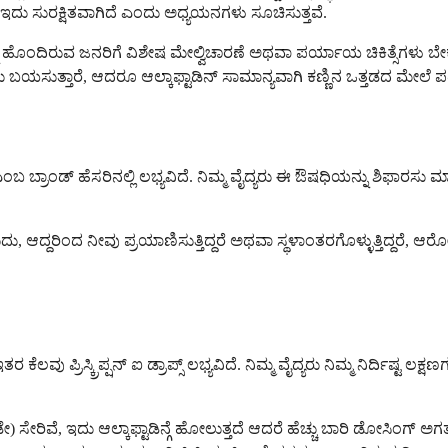
ದು ಸುರಕ್ಷಿತವಾಗಿದೆ ಎಂದು ಅಧ್ಯಯನಗಳು ಸೂಚಿಸುತ್ತವೆ.
ಹೊಂದಿರುವ ಜನರಿಗೆ ವಿಶೇಷ ಮೇಲ್ವಿಚಾರಣೆ ಅಥವಾ ಪರ್ಯಾಯ ಚಿಕಿತ್ಸೆಗಳು ಬೇಕ
ಮಾಡಲು ಬಯಸುತ್ತಾರೆ, ಆದರೂ ಆಲ್ಕಾಫ್ಟಾಡಿನ್ ಸಾಮಾನ್ಯವಾಗಿ ಕಣ್ಣಿನ ಒತ್ತಡದ ಮೇಲೆ 
್ಟ್ ಎಂಬ ಬ್ರಾಂಡ್ ಹೆಸರಿನಲ್ಲಿ ಲಭ್ಯವಿದೆ. ನಿಮ್ಮ ವೈದ್ಯರು ಈ ಔಷಧಿಯನ್ನು ಶಿಫ
, ಆದ್ದರಿಂದ ನೀವು ಪ್ರಯಾಣಿಸುತ್ತಿದ್ದರೆ ಅಥವಾ ಸ್ಥಳಾಂತರಗೊಳ್ಳುತ್ತಿದ್ದರೆ,
ತರ ಕೆಲವು ಪ್ರಿಸ್ಕ್ರಿಪ್ಷನ್ ಐ ಡ್ರಾಪ್ಸ್ ಲಭ್ಯವಿದೆ. ನಿಮ್ಮ ವೈದ್ಯರು ನಿಮ್ಮ ನಿರ್ದಿಷ್ಟ ಲ
ೇರಿವೆ, ಇದು ಆಲ್ಕಾಫ್ಟಾಡಿನ್ಗೆ ಹೋಲುತ್ತದೆ ಆದರೆ ಹೆಚ್ಚು ಬಾರಿ ಡೋಸಿಂಗ್ ಅಗ