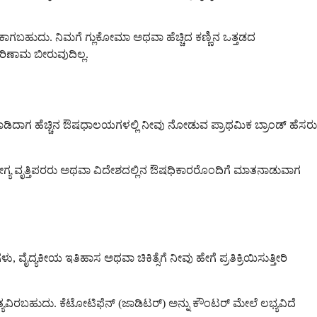
ಾಗಬಹುದು. ನಿಮಗೆ ಗ್ಲುಕೋಮಾ ಅಥವಾ ಹೆಚ್ಚಿದ ಕಣ್ಣಿನ ಒತ್ತಡದ
ಪರಿಣಾಮ ಬೀರುವುದಿಲ್ಲ.
ಾರಸು ಮಾಡಿದಾಗ ಹೆಚ್ಚಿನ ಔಷಧಾಲಯಗಳಲ್ಲಿ ನೀವು ನೋಡುವ ಪ್ರಾಥಮಿಕ ಬ್ರಾಂಡ್ ಹೆಸರು
 ಆರೋಗ್ಯ ವೃತ್ತಿಪರರು ಅಥವಾ ವಿದೇಶದಲ್ಲಿನ ಔಷಧಿಕಾರರೊಂದಿಗೆ ಮಾತನಾಡುವಾಗ
ಕ್ಷಣಗಳು, ವೈದ್ಯಕೀಯ ಇತಿಹಾಸ ಅಥವಾ ಚಿಕಿತ್ಸೆಗೆ ನೀವು ಹೇಗೆ ಪ್ರತಿಕ್ರಿಯಿಸುತ್ತೀರಿ
ತ್ಯವಿರಬಹುದು. ಕೆಟೋಟಿಫೆನ್ (ಜಾಡಿಟರ್) ಅನ್ನು ಕೌಂಟರ್ ಮೇಲೆ ಲಭ್ಯವಿದೆ