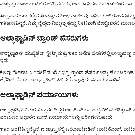
ಮತ್ತು ಪ್ರಯೋಜನಗಳ ಬಗ್ಗೆ ಚರ್ಚಿಸಬೇಕು, ಆದರೂ ನಿರ್ದೇಶನದಂತೆ ಬಳಸಿದಾಗ ಇ
ತೀವ್ರವಾದ ಒಣ ಕಣ್ಣಿನ ಸಿಂಡ್ರೋಮ್ ಅಥವಾ ಕೆಲವು ಕಾರ್ನಿಯಲ್ ರೋಗಗಳನ್ನು 
ಇತಿಹಾಸವಿದ್ದರೆ, ನಿಮ್ಮ ವೈದ್ಯರು ನಿಮ್ಮನ್ನು ಹೆಚ್ಚು ನಿಕಟವಾಗಿ ಮೇಲ್ವಿಚಾರಣೆ 
ಆಲ್ಕಾಫ್ಟಾಡಿನ್ ಬ್ರಾಂಡ್ ಹೆಸರುಗಳು
ಆಲ್ಕಾಫ್ಟಾಡಿನ್ ಯುನೈಟೆಡ್ ಸ್ಟೇಟ್ಸ್ ಮತ್ತು ಇತರ ಅನೇಕ ದೇಶಗಳಲ್ಲಿ ಲಾಸ್ಟಾಕಾಫ
ಇದು.
ಕೆಲವು ದೇಶಗಳು ಒಂದೇ ಔಷಧಿಗೆ ವಿಭಿನ್ನ ಬ್ರಾಂಡ್ ಹೆಸರುಗಳನ್ನು ಹೊಂದಿರಬಹುದು
ಜೆನೆರಿಕ್ ಹೆಸರು "ಆಲ್ಕಾಫ್ಟಾಡಿನ್" ತಿಳಿದುಕೊಳ್ಳುವುದು ಸಹಾಯಕವಾಗಿದೆ.
ಆಲ್ಕಾಫ್ಟಾಡಿನ್ ಪರ್ಯಾಯಗಳು
ಆಲ್ಕಾಫ್ಟಾಡಿನ್ ನಿಮಗೆ ಸೂಕ್ತವಲ್ಲದಿದ್ದರೆ ಅಲರ್ಜಿಕ್ ಕಾಂಜಂಕ್ಟಿವಿಟಿಸ್ ಚಿಕಿತ್ಸೆಗಾಗಿ ಇ
ಎಂಬುದರ ಆಧಾರದ ಮೇಲೆ ಪರ್ಯಾಯಗಳನ್ನು ಪರಿಗಣಿಸಬಹುದು.
ಇತರ ಆಂಟಿಹಿಸ್ಟಮೈನ್ ಐ ಡ್ರಾಪ್ಸ್ಗಳಲ್ಲಿ ಒಲೋಪಟಾಡಿನ್ (ಪಾಟನೋಲ್, ಪಾಟಡೇ) ಸ