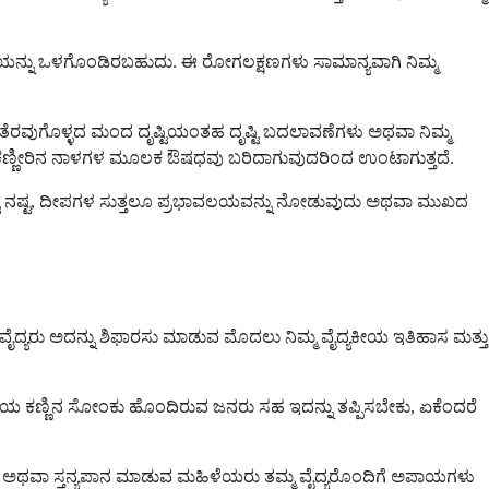
ಿಕಿರಿಯನ್ನು ಒಳಗೊಂಡಿರಬಹುದು. ಈ ರೋಗಲಕ್ಷಣಗಳು ಸಾಮಾನ್ಯವಾಗಿ ನಿಮ್ಮ
ಾಗಿ ತೆರವುಗೊಳ್ಳದ ಮಂದ ದೃಷ್ಟಿಯಂತಹ ದೃಷ್ಟಿ ಬದಲಾವಣೆಗಳು ಅಥವಾ ನಿಮ್ಮ
ದು ಕಣ್ಣೀರಿನ ನಾಳಗಳ ಮೂಲಕ ಔಷಧವು ಬರಿದಾಗುವುದರಿಂದ ಉಂಟಾಗುತ್ತದೆ.
 ದೃಷ್ಟಿ ನಷ್ಟ, ದೀಪಗಳ ಸುತ್ತಲೂ ಪ್ರಭಾವಲಯವನ್ನು ನೋಡುವುದು ಅಥವಾ ಮುಖದ
್ಮ ವೈದ್ಯರು ಅದನ್ನು ಶಿಫಾರಸು ಮಾಡುವ ಮೊದಲು ನಿಮ್ಮ ವೈದ್ಯಕೀಯ ಇತಿಹಾಸ ಮತ್ತು
ತಿಯ ಕಣ್ಣಿನ ಸೋಂಕು ಹೊಂದಿರುವ ಜನರು ಸಹ ಇದನ್ನು ತಪ್ಪಿಸಬೇಕು, ಏಕೆಂದರೆ
ಗರ್ಭಿಣಿ ಅಥವಾ ಸ್ತನ್ಯಪಾನ ಮಾಡುವ ಮಹಿಳೆಯರು ತಮ್ಮ ವೈದ್ಯರೊಂದಿಗೆ ಅಪಾಯಗಳು