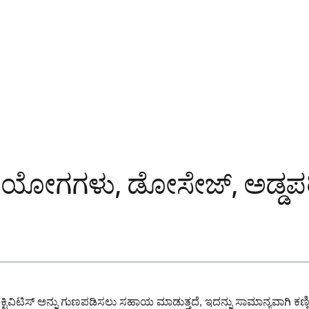
ಪಯೋಗಗಳು, ಡೋಸೇಜ್, ಅಡ್ಡಪರಿ
 ಕಾಂಜಂಕ್ಟಿವಿಟಿಸ್ ಅನ್ನು ಗುಣಪಡಿಸಲು ಸಹಾಯ ಮಾಡುತ್ತದೆ, ಇದನ್ನು ಸಾಮಾನ್ಯವಾಗ