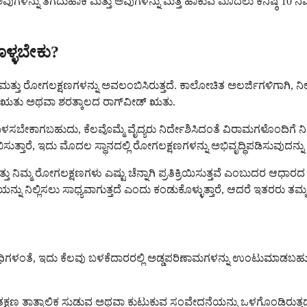
ದಲು ಅವುಗಳನ್ನು ತೆಗೆದುಹಾಕಿ ಮತ್ತು ಅವುಗಳನ್ನು ಮತ್ತೆ ಹಾಕುವ ಮೊದಲು ಕನಿಷ್ಠ 10 ನ
ೊಳ್ಳಬೇಕು?
ಾದರಿ ಮತ್ತು ರೋಗಲಕ್ಷಣಗಳನ್ನು ಅವಲಂಬಿಸಿರುತ್ತದೆ. ಕಾಲೋಚಿತ ಅಲರ್ಜಿಗಳಿಗಾಗಿ,
ತು ಅಥವಾ ಶರತ್ಕಾಲದ ರಾಗ್‌ವೀಡ್ ಋತು.
ಗೆ ಬಳಸಬೇಕಾಗಬಹುದು, ಕೆಲವೊಮ್ಮೆ ವೈದ್ಯರು ನಿರ್ದೇಶಿಸಿದಂತೆ ವಿರಾಮಗಳೊಂದ
ಭಿಸುತ್ತಾರೆ, ಇದು ಮೊದಲ ಸ್ಥಾನದಲ್ಲಿ ರೋಗಲಕ್ಷಣಗಳನ್ನು ಅಭಿವೃದ್ಧಿಪಡಿಸುವುದ
ತ್ತು ನಿಮ್ಮ ರೋಗಲಕ್ಷಣಗಳು ಎಷ್ಟು ಚೆನ್ನಾಗಿ ಪ್ರತಿಕ್ರಿಯಿಸುತ್ತವೆ ಎಂಬುದರ ಆ
ಿಲ್ಲಿಸಲು ಸಾಧ್ಯವಾಗುತ್ತದೆ ಎಂದು ಕಂಡುಕೊಳ್ಳುತ್ತಾರೆ, ಆದರೆ ಇತರರು ತಮ್ಮ 
ೆ ಎಲ್ಲಾ ಔಷಧಿಗಳಂತೆ, ಇದು ಕೆಲವು ಬಳಕೆದಾರರಲ್ಲಿ ಅಡ್ಡಪರಿಣಾಮಗಳನ್ನು ಉಂಟುಮಾ
ಣ ತಾತ್ಕಾಲಿಕ ಸುಡುವ ಅಥವಾ ಕುಟುಕುವ ಸಂವೇದನೆಯನ್ನು ಒಳಗೊಂಡಿರುತ್ತದೆ, ಇ