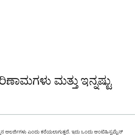
ಣಾಮಗಳು ಮತ್ತು ಇನ್ನಷ್ಟು
ಿ ಕಣ್ಣಿನ ಅಲರ್ಜಿಗಳು ಎಂದು ಕರೆಯಲಾಗುತ್ತದೆ. ಇದು ಒಂದು ಆಂಟಿಹಿಸ್ಟಮೈನ್