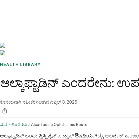
Benchmarks
Stories
FAQ
Sign up / Log in
HEALTH LIBRARY
ಆಲ್ಕಾಫ್ಟಾಡಿನ್ ಎಂದರೇನು: ಉ
ಕೊನೆಯದಾಗಿ ನವೀಕರಿಸಲಾಗಿದೆ
ಏಪ್ರಿಲ್ 3, 2026
ಮನೆ
ಔಷಧಿಗಳು
Alcaftadine Ophthalmic Route
ಆಲ್ಕಾಫ್ಟಾಡಿನ್ ಒಂದು ಪ್ರಿಸ್ಕ್ರಿಪ್ಷನ್ ಐ ಡ್ರಾಪ್ ಔಷಧಿಯಾಗಿದ್ದು, ಅಲರ್ಜಿಕ್