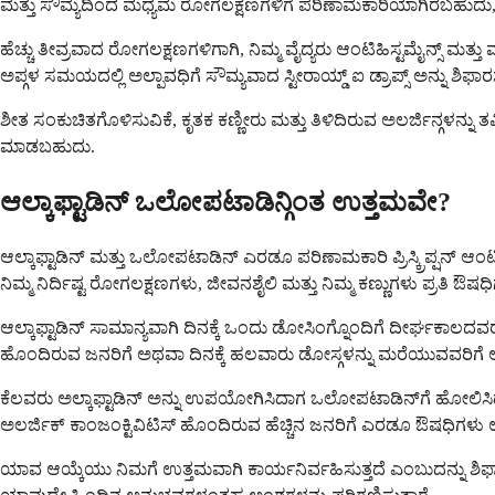
ಮತ್ತು ಸೌಮ್ಯದಿಂದ ಮಧ್ಯಮ ರೋಗಲಕ್ಷಣಗಳಿಗೆ ಪರಿಣಾಮಕಾರಿಯಾಗಿರಬಹುದು, ಆದಾಗ್ಯ
ಹೆಚ್ಚು ತೀವ್ರವಾದ ರೋಗಲಕ್ಷಣಗಳಿಗಾಗಿ, ನಿಮ್ಮ ವೈದ್ಯರು ಆಂಟಿಹಿಸ್ಟಮೈನ್ಸ್ ಮತ್ತು
ಅಪ್ಗಳ ಸಮಯದಲ್ಲಿ ಅಲ್ಪಾವಧಿಗೆ ಸೌಮ್ಯವಾದ ಸ್ಟೀರಾಯ್ಡ್ ಐ ಡ್ರಾಪ್ಸ್ ಅನ್ನು ಶ
ಶೀತ ಸಂಕುಚಿತಗೊಳಿಸುವಿಕೆ, ಕೃತಕ ಕಣ್ಣೀರು ಮತ್ತು ತಿಳಿದಿರುವ ಅಲರ್ಜಿನ್ಗಳನ
ಮಾಡಬಹುದು.
ಆಲ್ಕಾಫ್ಟಾಡಿನ್ ಒಲೋಪಟಾಡಿನ್ಗಿಂತ ಉತ್ತಮವೇ?
ಆಲ್ಕಾಫ್ಟಾಡಿನ್ ಮತ್ತು ಒಲೋಪಟಾಡಿನ್ ಎರಡೂ ಪರಿಣಾಮಕಾರಿ ಪ್ರಿಸ್ಕ್ರಿಪ್ಷನ್ ಆಂಟ
ನಿಮ್ಮ ನಿರ್ದಿಷ್ಟ ರೋಗಲಕ್ಷಣಗಳು, ಜೀವನಶೈಲಿ ಮತ್ತು ನಿಮ್ಮ ಕಣ್ಣುಗಳು ಪ್ರತಿ ಔಷಧ
ಆಲ್ಕಾಫ್ಟಾಡಿನ್ ಸಾಮಾನ್ಯವಾಗಿ ದಿನಕ್ಕೆ ಒಂದು ಡೋಸಿಂಗ್ನೊಂದಿಗೆ ದೀರ್ಘಕಾಲದವ
ಹೊಂದಿರುವ ಜನರಿಗೆ ಅಥವಾ ದಿನಕ್ಕೆ ಹಲವಾರು ಡೋಸ್ಗಳನ್ನು ಮರೆಯುವವರಿಗೆ ಆಲ್ಕಾ
ಕೆಲವರು ಅಲ್ಕಾಫ್ಟಾಡಿನ್ ಅನ್ನು ಉಪಯೋಗಿಸಿದಾಗ ಒಲೋಪಟಾಡಿನ್‌ಗೆ ಹೋಲಿಸಿದ
ಅಲರ್ಜಿಕ್ ಕಾಂಜಂಕ್ಟಿವಿಟಿಸ್ ಹೊಂದಿರುವ ಹೆಚ್ಚಿನ ಜನರಿಗೆ ಎರಡೂ ಔಷಧಿಗಳು ಉ
ಯಾವ ಆಯ್ಕೆಯು ನಿಮಗೆ ಉತ್ತಮವಾಗಿ ಕಾರ್ಯನಿರ್ವಹಿಸುತ್ತದೆ ಎಂಬುದನ್ನು ಶಿಫಾರ