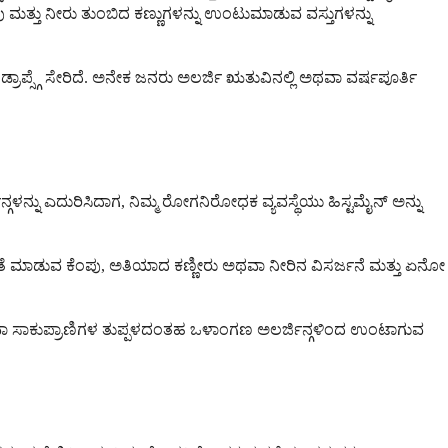
ಂಪು ಮತ್ತು ನೀರು ತುಂಬಿದ ಕಣ್ಣುಗಳನ್ನು ಉಂಟುಮಾಡುವ ವಸ್ತುಗಳನ್ನು
ಪ್ಸ್ಗೆ ಸೇರಿದೆ. ಅನೇಕ ಜನರು ಅಲರ್ಜಿ ಋತುವಿನಲ್ಲಿ ಅಥವಾ ವರ್ಷಪೂರ್ತಿ
್ಜಿನ್ಗಳನ್ನು ಎದುರಿಸಿದಾಗ, ನಿಮ್ಮ ರೋಗನಿರೋಧಕ ವ್ಯವಸ್ಥೆಯು ಹಿಸ್ಟಮೈನ್ ಅನ್ನು
ುವಂತೆ ಮಾಡುವ ಕೆಂಪು, ಅತಿಯಾದ ಕಣ್ಣೀರು ಅಥವಾ ನೀರಿನ ವಿಸರ್ಜನೆ ಮತ್ತು ಏನೋ
ು ಅಥವಾ ಸಾಕುಪ್ರಾಣಿಗಳ ತುಪ್ಪಳದಂತಹ ಒಳಾಂಗಣ ಅಲರ್ಜಿನ್ಗಳಿಂದ ಉಂಟಾಗುವ