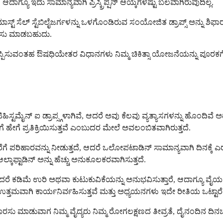
ೂ ಇದು ಸಾಮಾನ್ಯವಾಗಿ ಪ್ರಿಸ್ಕ್ರಿಪ್ಷನ್ ಆಯ್ಕೆಗಳಷ್ಟು ಬಲವಾಗಿರುವುದಿಲ್ಲ.
 ಮಾಸ್ಟ್ ಸೆಲ್ ಸ್ಟೆಬಿಲೈಜರ್ಗಳನ್ನು ಒಳಗೊಂಡಿರುವ ಸಂಯೋಜಿತ ಡ್ರಾಪ್ಸ್ ಅನ್ನು ಶಿಫ
ಿಫಾರಸು ಮಾಡಬಹುದು.
್ನು ತಪ್ಪಿಸುವಂತಹ ಔಷಧಿಯೇತರ ವಿಧಾನಗಳು ನಿಮ್ಮ ಚಿಕಿತ್ಸಾ ಯೋಜನೆಯನ್ನು ಪೂರ
ಿಹಿಸ್ಟಮೈನ್ ಐ ಡ್ರಾಪ್ಸ್ಗಳಾಗಿವೆ, ಆದರೆ ಅವು ಕೆಲವು ವ್ಯತ್ಯಾಸಗಳನ್ನು ಹೊಂದಿವ
ಿಗೆ ಹೇಗೆ ಪ್ರತಿಕ್ರಿಯಿಸುತ್ತವೆ ಎಂಬುದರ ಮೇಲೆ ಅವಲಂಬಿತವಾಗಿರುತ್ತದೆ.
ರೆಗೆ ಪರಿಹಾರವನ್ನು ನೀಡುತ್ತದೆ, ಆದರೆ ಒಲೋಪಟಾಡಿನ್ ಸಾಮಾನ್ಯವಾಗಿ ದಿನಕ್ಕೆ ಎ
ಫ್ಟಾಡಿನ್ ಅನ್ನು ಹೆಚ್ಚು ಅನುಕೂಲಕರವಾಗಿಸುತ್ತದೆ.
ರೆ ಕಡಿಮೆ ಉರಿ ಅಥವಾ ಕುಟುಕುವಿಕೆಯನ್ನು ಅನುಭವಿಸುತ್ತಾರೆ, ಆದಾಗ್ಯೂ ವೈ
ತ್ತಮವಾಗಿ ಕಾರ್ಯನಿರ್ವಹಿಸುತ್ತವೆ ಮತ್ತು ಅಧ್ಯಯನಗಳು ಇದೇ ರೀತಿಯ ಒಟ್ಟಾರೆ 
ಸು ಮಾಡುವಾಗ ನಿಮ್ಮ ವೈದ್ಯರು ನಿಮ್ಮ ರೋಗಲಕ್ಷಣದ ತೀವ್ರತೆ, ದೈನಂದಿನ ದಿನಚರಿ