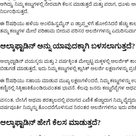
ಆಗಿದ್ದು, ನಿಮ್ಮ ಕಣ್ಣುಗಳಲ್ಲಿ ನೇರವಾಗಿ ಕೆಲಸ ಮಾಡುತ್ತದೆ ಮತ್ತು ಪರಾಗ, ಧೂಳು
ನಿರ್ಬಂಧಿಸುತ್ತದೆ.
ಈ ಔಷಧಿಯು ಹಳೆಯ ಆಂಟಿಹಿಸ್ಟಮೈನ್ ಐ ಡ್ರಾಪ್ಸ್ಗಳಿಗೆ ಹೋಲಿಸಿದರೆ ಹೆಚ್ಚು ಕ
ತಮ್ಮ ಕಣ್ಣುಗಳ ಮೇಲೆ ಪರಿಣಾಮ ಬೀರುವ ಪರಿಸರ ಅಲರ್ಜಿಗಳನ್ನು ಎದುರಿಸುವಾ
ಆಲ್ಕಾಫ್ಟಾಡಿನ್ ಅನ್ನು ಯಾವುದಕ್ಕಾಗಿ ಬಳಸಲಾಗುತ್ತದೆ?
ಆಲ್ಕಾಫ್ಟಾಡಿನ್ ವಯಸ್ಕರು ಮತ್ತು 2 ವರ್ಷಕ್ಕಿಂತ ಮೇಲ್ಪಟ್ಟ ಮಕ್ಕಳಲ್ಲಿ ಅಲರ್ಜಿಕ್ 
ಬಿಡುಗಡೆ ಮಾಡುತ್ತದೆ, ಇದು ನಿಮ್ಮ ಕಣ್ಣುಗಳಲ್ಲಿ ಕ್ಲಾಸಿಕ್ ಅಲರ್ಜಿ ಲಕ್ಷಣಗಳನ್ನು ಪ್ರ
ಈ ಔಷಧಿಯು ಸಹಾಯ ಮಾಡುವ ಮುಖ್ಯ ಲಕ್ಷಣಗಳೆಂದರೆ, ನಿಮ್ಮ ಕಣ್ಣುಗಳನ್ನು ಉಜ್ಜ
ಕಣ್ಣಿನಲ್ಲಿ ಸಿಕ್ಕಿಹಾಕಿಕೊಂಡಿರುವಂತಹ ಭಾವನೆ. ಕೆಲವು ಜನರು ಕಣ್ಣುರೆಪ್ಪೆಗಳ 
ವಸಂತ, ಬೇಸಿಗೆ ಅಥವಾ ಶರತ್ಕಾಲದಲ್ಲಿ ಪರಾಗದ ಎಣಿಕೆ ಹೆಚ್ಚಾದಾಗ ನಿಮ್ಮ ವೈ
ವರ್ಷಪೂರ್ತಿ ನಿಮ್ಮನ್ನು ತೊಂದರೆಗೊಳಿಸುವ ನಿರಂತರ ಅಲರ್ಜಿಗಳಿಗೂ ಇದು ಪರ
ಆಲ್ಕಾಫ್ಟಾಡಿನ್ ಹೇಗೆ ಕೆಲಸ ಮಾಡುತ್ತದೆ?