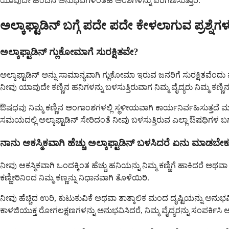
ಯಾವುದೇ ಹಿಂದಿನ ಅನುಭವಗಳಂತಹ ಅಂಶಗಳನ್ನು ಪರಿಗಣಿಸುತ್ತಾರೆ.
ಅಲ್ಕಾಫ್ಟಾಡಿನ್ ಬಗ್ಗೆ ಪದೇ ಪದೇ ಕೇಳಲಾಗುವ ಪ್ರಶ್ನೆಗಳ
ಅಲ್ಕಾಫ್ಟಾಡಿನ್ ಗ್ಲುಕೋಮಾಗೆ ಸುರಕ್ಷಿತವೇ?
ಅಲ್ಕಾಫ್ಟಾಡಿನ್ ಅನ್ನು ಸಾಮಾನ್ಯವಾಗಿ ಗ್ಲುಕೋಮಾ ಇರುವ ಜನರಿಗೆ ಸುರಕ್ಷಿತವೆಂದು 
ನೀವು ಯಾವುದೇ ಕಣ್ಣಿನ ಹನಿಗಳನ್ನು ಬಳಸುತ್ತಿರುವಾಗ ನಿಮ್ಮ ವೈದ್ಯರು ನಿಮ್ಮ ಕಣ
ಔಷಧವು ನಿಮ್ಮ ಕಣ್ಣಿನ ಅಂಗಾಂಶಗಳಲ್ಲಿ ಸ್ಥಳೀಯವಾಗಿ ಕಾರ್ಯನಿರ್ವಹಿಸುತ್ತದೆ 
ಸಮಯದಲ್ಲಿ ಅಲ್ಕಾಫ್ಟಾಡಿನ್ ಸೇರಿದಂತೆ ನೀವು ಬಳಸುತ್ತಿರುವ ಎಲ್ಲಾ ಔಷಧಿಗಳ ಬಗ್ಗೆ ನ
ನಾನು ಆಕಸ್ಮಿಕವಾಗಿ ಹೆಚ್ಚು ಅಲ್ಕಾಫ್ಟಾಡಿನ್ ಬಳಸಿದರೆ ಏನು ಮಾಡಬೇಕ
ನೀವು ಆಕಸ್ಮಿಕವಾಗಿ ಒಂದಕ್ಕಿಂತ ಹೆಚ್ಚು ಹನಿಯನ್ನು ನಿಮ್ಮ ಕಣ್ಣಿಗೆ ಹಾಕಿದರೆ 
ಕಣ್ಣೀರಿನಿಂದ ನಿಮ್ಮ ಕಣ್ಣನ್ನು ನಿಧಾನವಾಗಿ ತೊಳೆಯಿರಿ.
ನೀವು ಹೆಚ್ಚಿದ ಉರಿ, ಕುಟುಕುವಿಕೆ ಅಥವಾ ತಾತ್ಕಾಲಿಕ ಮಂದ ದೃಷ್ಟಿಯನ್ನು ಅ
ಕಾಳಜಿಯುಕ್ತ ರೋಗಲಕ್ಷಣಗಳನ್ನು ಅನುಭವಿಸಿದರೆ, ನಿಮ್ಮ ವೈದ್ಯರನ್ನು ಸಂಪರ್ಕಿ