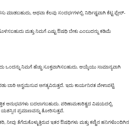
ಾರಸು ಮಾಡಬಹುದು, ಅಥವಾ ಕೆಲವು ಸಂದರ್ಭಗಳಲ್ಲಿ, ನಿರ್ದಿಷ್ಟವಾಗಿ ಕೆಟ್ಟ ಫ್ಲೇರ್-
ಕಗೊಳಿಸಬಹುದು ಮತ್ತು ನಿಮಗೆ ಎಷ್ಟು ಔಷಧಿ ಬೇಕು ಎಂಬುದನ್ನು ಕಡಿಮೆ
ೆ ಅದು ಒಂದನ್ನು ನಿಮಗೆ ಹೆಚ್ಚು ಸೂಕ್ತವಾಗಿಸಬಹುದು. ಆಯ್ಕೆಯು ಸಾಮಾನ್ಯವಾಗಿ
ರಡು ಬಾರಿ ಅನ್ವಯಿಸುವ ಅಗತ್ಯವಿರುತ್ತದೆ. ಇದು ಕಾರ್ಯನಿರತ ವೇಳಾಪಟ್ಟಿ
ಯಕ್ತಿಕ ಅನುಭವಗಳು ಬದಲಾಗಬಹುದು. ಪರಿಣಾಮಕಾರಿತ್ವದ ವಿಷಯದಲ್ಲಿ,
ಯಶಸ್ಸಿನ ಪ್ರಮಾಣವನ್ನು ತೋರಿಸುತ್ತವೆ.
, ನೀವು ತೆಗೆದುಕೊಳ್ಳುತ್ತಿರುವ ಇತರ ಔಷಧಿಗಳು ಮತ್ತು ಕಣ್ಣಿನ ಹನಿಗಳೊಂದಿಗಿನ