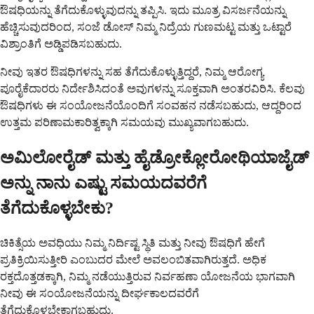
ಔಷಧಿಯನ್ನು ತೆಗೆದುಕೊಳ್ಳುವುದನ್ನು ತಪ್ಪಿಸಿ. ಇದು ಮೂತ್ರ ವಿಸರ್ಜನೆಯನ್ನು
ಹೆಚ್ಚಿಸುವುದರಿಂದ, ಸಂಜೆ ಡೋಸ್ ನಿಮ್ಮ ನಿದ್ರೆಯ ಗುಣಮಟ್ಟ ಮತ್ತು ಒಟ್ಟಾರೆ
ವಿಶ್ರಾಂತಿಗೆ ಅಡ್ಡಿಪಡಿಸಬಹುದು.
ನೀವು ಇತರ ಔಷಧಿಗಳನ್ನು ಸಹ ತೆಗೆದುಕೊಳ್ಳುತ್ತಿದ್ದರೆ, ನಿಮ್ಮ ಆರೋಗ್ಯ
ಪೂರೈಕೆದಾರರು ನಿರ್ದೇಶಿಸಿದಂತೆ ಅವುಗಳನ್ನು ಸೂಕ್ತವಾಗಿ ಅಂತರವಿರಿಸಿ. ಕೆಲವು
ಔಷಧಿಗಳು ಈ ಸಂಯೋಜನೆಯೊಂದಿಗೆ ಸಂವಹನ ನಡೆಸಬಹುದು, ಆದ್ದರಿಂದ
ಉತ್ತಮ ಪರಿಣಾಮಕಾರಿತ್ವಕ್ಕಾಗಿ ಸಮಯವು ಮುಖ್ಯವಾಗಬಹುದು.
ಅಮಿಲೋರೈಡ್ ಮತ್ತು ಹೈಡ್ರೋಕ್ಲೋರೋಥಿಯಾಜೈಡ್
ಅನ್ನು ನಾನು ಎಷ್ಟು ಸಮಯದವರೆಗೆ
ತೆಗೆದುಕೊಳ್ಳಬೇಕು?
ಚಿಕಿತ್ಸೆಯ ಅವಧಿಯು ನಿಮ್ಮ ನಿರ್ದಿಷ್ಟ ಸ್ಥಿತಿ ಮತ್ತು ನೀವು ಔಷಧಿಗೆ ಹೇಗೆ
ಪ್ರತಿಕ್ರಿಯಿಸುತ್ತೀರಿ ಎಂಬುದರ ಮೇಲೆ ಅವಲಂಬಿತವಾಗಿರುತ್ತದೆ. ಅಧಿಕ
ರಕ್ತದೊತ್ತಡಕ್ಕಾಗಿ, ನಿಮ್ಮ ನಡೆಯುತ್ತಿರುವ ನಿರ್ವಹಣಾ ಯೋಜನೆಯ ಭಾಗವಾಗಿ
ನೀವು ಈ ಸಂಯೋಜನೆಯನ್ನು ದೀರ್ಘಕಾಲದವರೆಗೆ
ತೆಗೆದುಕೊಳ್ಳಬೇಕಾಗಬಹುದು.