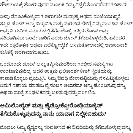
ಶೌಚಾಲಯಕ್ಕೆ ಹೋಗುವುದರ ಮೂಲಕ ನಿಮ್ಮ ನಿದ್ರೆಗೆ ತೊಂದರೆಯಾಗಬಹುದು.
ನೀವು ನೆನಪಿಸಿಕೊಳ್ಳುವಾಗ ಈಗಾಗಲೇ ಮಧ್ಯಾಹ್ನ ಅಥವಾ ಸಂಜೆಯಾಗಿದ್ದರೆ,
ತಪ್ಪಿದ ಡೋಸ್ ಅನ್ನು ಬಿಟ್ಟುಬಿಡಿ ಮತ್ತು ಮರುದಿನ ಬೆಳಿಗ್ಗೆ ನಿಮ್ಮ ಮುಂದಿನ ಡೋಸ್
ಅನ್ನು ನಿಯಮಿತ ಸಮಯದಲ್ಲಿ ತೆಗೆದುಕೊಳ್ಳಿ. ತಪ್ಪಿದ ಡೋಸ್ ಅನ್ನು
ಸರಿದೂಗಿಸಲು ಒಂದೇ ಬಾರಿಗೆ ಎರಡು ಡೋಸ್ ತೆಗೆದುಕೊಳ್ಳಬೇಡಿ, ಏಕೆಂದರೆ
ಇದು ರಕ್ತದೊತ್ತಡ ಅಥವಾ ಎಲೆಕ್ಟ್ರೋಲೈಟ್ ಅಸಮತೋಲನದಲ್ಲಿ ಅಪಾಯಕಾರಿ
ಕುಸಿತಕ್ಕೆ ಕಾರಣವಾಗಬಹುದು.
ಒಂದೊಂದು ಡೋಸ್ ಅನ್ನು ತಪ್ಪಿಸುವುದರಿಂದ ಗಂಭೀರ ಸಮಸ್ಯೆಗಳು
ಉಂಟಾಗುವುದಿಲ್ಲ, ಆದರೆ ಉತ್ತಮ ಫಲಿತಾಂಶಗಳಿಗಾಗಿ ಸ್ಥಿರತೆಯನ್ನು
ಕಾಪಾಡಿಕೊಳ್ಳಲು ಪ್ರಯತ್ನಿಸಿ. ನಿಮ್ಮ ಔಷಧಿ ವೇಳಾಪಟ್ಟಿಯನ್ನು ನೆನಪಿಟ್ಟುಕೊಳ್ಳಲು
ನಿಮಗೆ ಸಹಾಯ ಮಾಡಲು ದೈನಂದಿನ ಅಲಾರಮ್ ಅನ್ನು ಹೊಂದಿಸುವುದನ್ನು
ಅಥವಾ ಮಾತ್ರೆ ಸಂಘಟಕವನ್ನು ಬಳಸುವುದನ್ನು ಪರಿಗಣಿಸಿ.
ಅಮಿಲೋರೈಡ್ ಮತ್ತು ಹೈಡ್ರೋಕ್ಲೋರೋಥಿಯಾಜೈಡ್
ತೆಗೆದುಕೊಳ್ಳುವುದನ್ನು ನಾನು ಯಾವಾಗ ನಿಲ್ಲಿಸಬಹುದು?
ಮೊದಲು ನಿಮ್ಮ ವೈದ್ಯರನ್ನು ಸಂಪರ್ಕಿಸದೆ ಈ ಔಷಧಿಯನ್ನು ತೆಗೆದುಕೊಳ್ಳುವುದನ್ನು