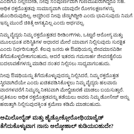
ಎಂದಿಗೂ ನಿಲ್ಲಿಸಬೇಡಿ, ನೀವು ಸಂಪೂರ್ಣವಾಗಿ ಗುಣಮುಖರಾಗಿದ್ದರೂ ಸಹ.
ಅಧಿಕ ರಕ್ತದೊತ್ತಡವು ಸಾಮಾನ್ಯವಾಗಿ ಯಾವುದೇ ರೋಗಲಕ್ಷಣಗಳನ್ನು
ಹೊಂದಿರುವುದಿಲ್ಲ, ಆದ್ದರಿಂದ ನೀವು ಚೆನ್ನಾಗಿದ್ದೀರಿ ಎಂದು ಭಾವಿಸುವುದು ನಿಮಗೆ
ಇನ್ನು ಮುಂದೆ ಚಿಕಿತ್ಸೆ ಅಗತ್ಯವಿಲ್ಲ ಎಂದು ಅರ್ಥವಲ್ಲ.
ನಿಮ್ಮ ವೈದ್ಯರು ನಿಮ್ಮ ರಕ್ತದೊತ್ತಡದ ರೀಡಿಂಗ್‌ಗಳು, ಒಟ್ಟಾರೆ ಆರೋಗ್ಯ ಮತ್ತು
ಮೂಲಭೂತ ಪರಿಸ್ಥಿತಿಗಳ ಆಧಾರದ ಮೇಲೆ ಯಾವಾಗ ನಿಲ್ಲಿಸುವುದು ಸುರಕ್ಷಿತ
ಎಂದು ನಿರ್ಧರಿಸುತ್ತಾರೆ. ಕೆಲವು ಜನರು ಈ ಔಷಧಿಯನ್ನು ಜೀವಮಾನವಿಡೀ
ತೆಗೆದುಕೊಳ್ಳಬೇಕಾಗಬಹುದು, ಆದರೆ ಇತರರು ಗಮನಾರ್ಹ ಜೀವನಶೈಲಿಯ
ಬದಲಾವಣೆಗಳನ್ನು ಮಾಡಿದ ನಂತರ ನಿಲ್ಲಿಸಲು ಸಾಧ್ಯವಾಗಬಹುದು.
ನೀವು ಔಷಧಿಯನ್ನು ತೆಗೆದುಕೊಳ್ಳುವುದನ್ನು ನಿಲ್ಲಿಸಿದರೆ, ನಿಮ್ಮ ರಕ್ತದೊತ್ತಡ
ಸ್ಥಿರವಾಗಿದೆಯೇ ಎಂದು ಖಚಿತಪಡಿಸಿಕೊಳ್ಳಲು ನಿಮ್ಮ ವೈದ್ಯರು ಹಲವಾರು
ವಾರಗಳವರೆಗೆ ನಿಮ್ಮನ್ನು ನಿಕಟವಾಗಿ ಮೇಲ್ವಿಚಾರಣೆ ಮಾಡಲು ಬಯಸುತ್ತಾರೆ.
ಪ್ರತಿಕೂಲ ಅಧಿಕ ರಕ್ತದೊತ್ತಡವನ್ನು ತಡೆಯಲು ಅವರು ನಿಮ್ಮ ಡೋಸೇಜ್ ಅನ್ನು
ಹಠಾತ್ತಾಗಿ ನಿಲ್ಲಿಸುವುದಕ್ಕಿಂತ ಕ್ರಮೇಣ ಕಡಿಮೆ ಮಾಡಬಹುದು.
ಅಮಿಲೋರೈಡ್ ಮತ್ತು ಹೈಡ್ರೋಕ್ಲೋರೋಥಿಯಾಜೈಡ್
ತೆಗೆದುಕೊಳ್ಳುವಾಗ ನಾನು ಆಲ್ಕೋಹಾಲ್ ಕುಡಿಯಬಹುದೇ?