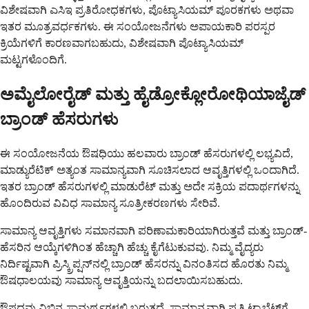
ವಿಶೇಷವಾಗಿ ಎಸಿಇ ಪ್ರತಿರೋಧಕಗಳು, ಪೊಟ್ಯಾಸಿಯಮ್ ಪೂರಕಗಳು ಅಥವಾ
ಇತರ ಮೂತ್ರವರ್ಧಕಗಳು. ಈ ಸಂಯೋಜನೆಗಳು ಅಪಾಯಕಾರಿ ಪರಸ್ಪರ
ಕ್ರಿಯೆಗಳಿಗೆ ಕಾರಣವಾಗಬಹುದು, ವಿಶೇಷವಾಗಿ ಪೊಟ್ಯಾಸಿಯಮ್
ಮಟ್ಟಗಳೊಂದಿಗೆ.
ಅಮೈಲೋರೈಡ್ ಮತ್ತು ಹೈಡ್ರೋಕ್ಲೋರೋಥಿಯಾಜೈಡ್
ಬ್ರಾಂಡ್ ಹೆಸರುಗಳು
ಈ ಸಂಯೋಜನೆಯ ಔಷಧಿಯು ಹಲವಾರು ಬ್ರಾಂಡ್ ಹೆಸರುಗಳಲ್ಲಿ ಲಭ್ಯವಿದೆ,
ಮಾಡ್ಯುರೆಟಿಕ್ ಅತ್ಯಂತ ಸಾಮಾನ್ಯವಾಗಿ ಸೂಚಿಸಲಾದ ಆವೃತ್ತಿಗಳಲ್ಲಿ ಒಂದಾಗಿದೆ.
ಇತರ ಬ್ರಾಂಡ್ ಹೆಸರುಗಳಲ್ಲಿ ಮಾಡುರೆಟ್ ಮತ್ತು ಅದೇ ಸಕ್ರಿಯ ಪದಾರ್ಥಗಳನ್ನು
ಹೊಂದಿರುವ ವಿವಿಧ ಸಾಮಾನ್ಯ ಸೂತ್ರೀಕರಣಗಳು ಸೇರಿವೆ.
ಸಾಮಾನ್ಯ ಆವೃತ್ತಿಗಳು ಸಮಾನವಾಗಿ ಪರಿಣಾಮಕಾರಿಯಾಗಿರುತ್ತವೆ ಮತ್ತು ಬ್ರಾಂಡ್-
ಹೆಸರಿನ ಆಯ್ಕೆಗಳಿಗಿಂತ ಹೆಚ್ಚಾಗಿ ಹೆಚ್ಚು ಕೈಗೆಟುಕುವವು. ನಿಮ್ಮ ವೈದ್ಯರು
ನಿರ್ದಿಷ್ಟವಾಗಿ ಪ್ರಿಸ್ಕ್ರಿಪ್ಷನ್‌ನಲ್ಲಿ ಬ್ರಾಂಡ್ ಹೆಸರನ್ನು ವಿನಂತಿಸದ ಹೊರತು ನಿಮ್ಮ
ಔಷಧಾಲಯವು ಸಾಮಾನ್ಯ ಆವೃತ್ತಿಯನ್ನು ಬದಲಾಯಿಸಬಹುದು.
ಔಷಧವು ವಿಭಿನ್ನ ಸಾಮರ್ಥ್ಯಗಳಲ್ಲಿ ಬರುತ್ತದೆ, ಸಾಮಾನ್ಯವಾಗಿ ಪ್ರತಿ ಟ್ಯಾಬ್ಲೆಟ್‌ಗೆ