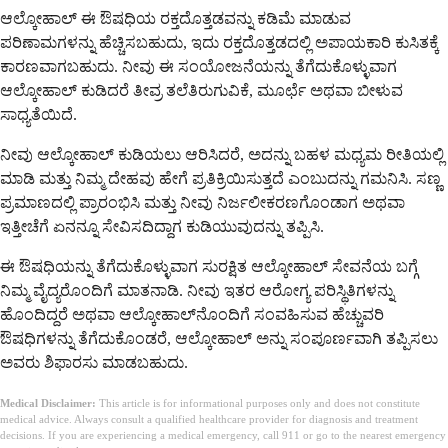
ಆಲ್ಕೋಹಾಲ್ ಈ ಔಷಧಿಯ ರಕ್ತದೊತ್ತಡವನ್ನು ಕಡಿಮೆ ಮಾಡುವ
ಪರಿಣಾಮಗಳನ್ನು ಹೆಚ್ಚಿಸಬಹುದು, ಇದು ರಕ್ತದೊತ್ತಡದಲ್ಲಿ ಅಪಾಯಕಾರಿ ಕುಸಿತಕ್ಕೆ
ಕಾರಣವಾಗಬಹುದು. ನೀವು ಈ ಸಂಯೋಜನೆಯನ್ನು ತೆಗೆದುಕೊಳ್ಳುವಾಗ
ಆಲ್ಕೋಹಾಲ್ ಕುಡಿದರೆ ತೀವ್ರ ತಲೆತಿರುಗುವಿಕೆ, ಮೂರ್ಛೆ ಅಥವಾ ಬೀಳುವ
ಸಾಧ್ಯತೆಯಿದೆ.
ನೀವು ಆಲ್ಕೋಹಾಲ್ ಕುಡಿಯಲು ಆರಿಸಿದರೆ, ಅದನ್ನು ಬಹಳ ಮಧ್ಯಮ ರೀತಿಯಲ್ಲಿ
ಮಾಡಿ ಮತ್ತು ನಿಮ್ಮ ದೇಹವು ಹೇಗೆ ಪ್ರತಿಕ್ರಿಯಿಸುತ್ತದೆ ಎಂಬುದನ್ನು ಗಮನಿಸಿ. ಸಣ್ಣ
ಪ್ರಮಾಣದಲ್ಲಿ ಪ್ರಾರಂಭಿಸಿ ಮತ್ತು ನೀವು ನಿರ್ಜಲೀಕರಣಗೊಂಡಾಗ ಅಥವಾ
ಇತ್ತೀಚೆಗೆ ಏನನ್ನೂ ಸೇವಿಸದಿದ್ದಾಗ ಕುಡಿಯುವುದನ್ನು ತಪ್ಪಿಸಿ.
ಈ ಔಷಧಿಯನ್ನು ತೆಗೆದುಕೊಳ್ಳುವಾಗ ಸುರಕ್ಷಿತ ಆಲ್ಕೋಹಾಲ್ ಸೇವನೆಯ ಬಗ್ಗೆ
ನಿಮ್ಮ ವೈದ್ಯರೊಂದಿಗೆ ಮಾತನಾಡಿ. ನೀವು ಇತರ ಆರೋಗ್ಯ ಪರಿಸ್ಥಿತಿಗಳನ್ನು
ಹೊಂದಿದ್ದರೆ ಅಥವಾ ಆಲ್ಕೋಹಾಲ್‌ನೊಂದಿಗೆ ಸಂವಹಿಸುವ ಹೆಚ್ಚುವರಿ
ಔಷಧಿಗಳನ್ನು ತೆಗೆದುಕೊಂಡರೆ, ಆಲ್ಕೋಹಾಲ್ ಅನ್ನು ಸಂಪೂರ್ಣವಾಗಿ ತಪ್ಪಿಸಲು
ಅವರು ಶಿಫಾರಸು ಮಾಡಬಹುದು.
Medical Disclaimer:
This article is for informational purposes only and does not constitute
medical advice. Always consult a qualified healthcare provider for diagnosis and treatment
decisions. If you are experiencing a medical emergency, call 911 or go to the nearest emergency