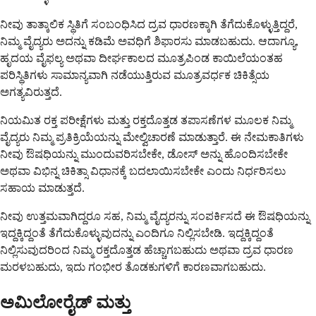
ನೀವು ತಾತ್ಕಾಲಿಕ ಸ್ಥಿತಿಗೆ ಸಂಬಂಧಿಸಿದ ದ್ರವ ಧಾರಣಕ್ಕಾಗಿ ತೆಗೆದುಕೊಳ್ಳುತ್ತಿದ್ದರೆ,
ನಿಮ್ಮ ವೈದ್ಯರು ಅದನ್ನು ಕಡಿಮೆ ಅವಧಿಗೆ ಶಿಫಾರಸು ಮಾಡಬಹುದು. ಆದಾಗ್ಯೂ,
ಹೃದಯ ವೈಫಲ್ಯ ಅಥವಾ ದೀರ್ಘಕಾಲದ ಮೂತ್ರಪಿಂಡ ಕಾಯಿಲೆಯಂತಹ
ಪರಿಸ್ಥಿತಿಗಳು ಸಾಮಾನ್ಯವಾಗಿ ನಡೆಯುತ್ತಿರುವ ಮೂತ್ರವರ್ಧಕ ಚಿಕಿತ್ಸೆಯ
ಅಗತ್ಯವಿರುತ್ತದೆ.
ನಿಯಮಿತ ರಕ್ತ ಪರೀಕ್ಷೆಗಳು ಮತ್ತು ರಕ್ತದೊತ್ತಡ ತಪಾಸಣೆಗಳ ಮೂಲಕ ನಿಮ್ಮ
ವೈದ್ಯರು ನಿಮ್ಮ ಪ್ರತಿಕ್ರಿಯೆಯನ್ನು ಮೇಲ್ವಿಚಾರಣೆ ಮಾಡುತ್ತಾರೆ. ಈ ನೇಮಕಾತಿಗಳು
ನೀವು ಔಷಧಿಯನ್ನು ಮುಂದುವರಿಸಬೇಕೇ, ಡೋಸ್ ಅನ್ನು ಹೊಂದಿಸಬೇಕೇ
ಅಥವಾ ವಿಭಿನ್ನ ಚಿಕಿತ್ಸಾ ವಿಧಾನಕ್ಕೆ ಬದಲಾಯಿಸಬೇಕೇ ಎಂದು ನಿರ್ಧರಿಸಲು
ಸಹಾಯ ಮಾಡುತ್ತದೆ.
ನೀವು ಉತ್ತಮವಾಗಿದ್ದರೂ ಸಹ, ನಿಮ್ಮ ವೈದ್ಯರನ್ನು ಸಂಪರ್ಕಿಸದೆ ಈ ಔಷಧಿಯನ್ನು
ಇದ್ದಕ್ಕಿದ್ದಂತೆ ತೆಗೆದುಕೊಳ್ಳುವುದನ್ನು ಎಂದಿಗೂ ನಿಲ್ಲಿಸಬೇಡಿ. ಇದ್ದಕ್ಕಿದ್ದಂತೆ
ನಿಲ್ಲಿಸುವುದರಿಂದ ನಿಮ್ಮ ರಕ್ತದೊತ್ತಡ ಹೆಚ್ಚಾಗಬಹುದು ಅಥವಾ ದ್ರವ ಧಾರಣ
ಮರಳಬಹುದು, ಇದು ಗಂಭೀರ ತೊಡಕುಗಳಿಗೆ ಕಾರಣವಾಗಬಹುದು.
ಅಮಿಲೋರೈಡ್ ಮತ್ತು