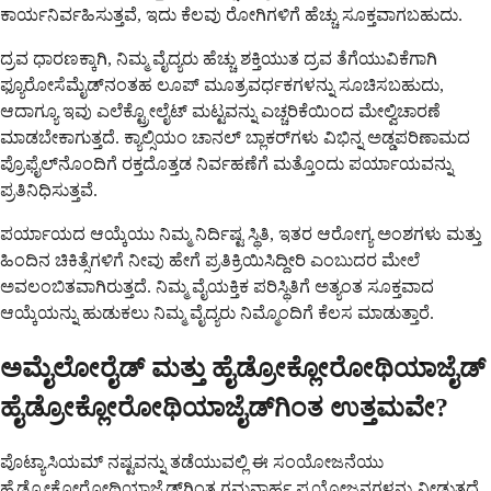
ಕಾರ್ಯನಿರ್ವಹಿಸುತ್ತವೆ, ಇದು ಕೆಲವು ರೋಗಿಗಳಿಗೆ ಹೆಚ್ಚು ಸೂಕ್ತವಾಗಬಹುದು.
ದ್ರವ ಧಾರಣಕ್ಕಾಗಿ, ನಿಮ್ಮ ವೈದ್ಯರು ಹೆಚ್ಚು ಶಕ್ತಿಯುತ ದ್ರವ ತೆಗೆಯುವಿಕೆಗಾಗಿ
ಫ್ಯೂರೋಸೆಮೈಡ್‌ನಂತಹ ಲೂಪ್ ಮೂತ್ರವರ್ಧಕಗಳನ್ನು ಸೂಚಿಸಬಹುದು,
ಆದಾಗ್ಯೂ ಇವು ಎಲೆಕ್ಟ್ರೋಲೈಟ್ ಮಟ್ಟವನ್ನು ಎಚ್ಚರಿಕೆಯಿಂದ ಮೇಲ್ವಿಚಾರಣೆ
ಮಾಡಬೇಕಾಗುತ್ತದೆ. ಕ್ಯಾಲ್ಸಿಯಂ ಚಾನಲ್ ಬ್ಲಾಕರ್‌ಗಳು ವಿಭಿನ್ನ ಅಡ್ಡಪರಿಣಾಮದ
ಪ್ರೊಫೈಲ್‌ನೊಂದಿಗೆ ರಕ್ತದೊತ್ತಡ ನಿರ್ವಹಣೆಗೆ ಮತ್ತೊಂದು ಪರ್ಯಾಯವನ್ನು
ಪ್ರತಿನಿಧಿಸುತ್ತವೆ.
ಪರ್ಯಾಯದ ಆಯ್ಕೆಯು ನಿಮ್ಮ ನಿರ್ದಿಷ್ಟ ಸ್ಥಿತಿ, ಇತರ ಆರೋಗ್ಯ ಅಂಶಗಳು ಮತ್ತು
ಹಿಂದಿನ ಚಿಕಿತ್ಸೆಗಳಿಗೆ ನೀವು ಹೇಗೆ ಪ್ರತಿಕ್ರಿಯಿಸಿದ್ದೀರಿ ಎಂಬುದರ ಮೇಲೆ
ಅವಲಂಬಿತವಾಗಿರುತ್ತದೆ. ನಿಮ್ಮ ವೈಯಕ್ತಿಕ ಪರಿಸ್ಥಿತಿಗೆ ಅತ್ಯಂತ ಸೂಕ್ತವಾದ
ಆಯ್ಕೆಯನ್ನು ಹುಡುಕಲು ನಿಮ್ಮ ವೈದ್ಯರು ನಿಮ್ಮೊಂದಿಗೆ ಕೆಲಸ ಮಾಡುತ್ತಾರೆ.
ಅಮೈಲೋರೈಡ್ ಮತ್ತು ಹೈಡ್ರೋಕ್ಲೋರೋಥಿಯಾಜೈಡ್
ಹೈಡ್ರೋಕ್ಲೋರೋಥಿಯಾಜೈಡ್‌ಗಿಂತ ಉತ್ತಮವೇ?
ಪೊಟ್ಯಾಸಿಯಮ್ ನಷ್ಟವನ್ನು ತಡೆಯುವಲ್ಲಿ ಈ ಸಂಯೋಜನೆಯು
ಹೈಡ್ರೋಕ್ಲೋರೋಥಿಯಾಜೈಡ್‌ಗಿಂತ ಗಮನಾರ್ಹ ಪ್ರಯೋಜನಗಳನ್ನು ನೀಡುತ್ತದೆ.