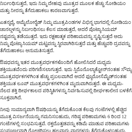
ನಿರ್ಬಂಧಿಸುತ್ತದೆ, ಇದು ನಿಮ್ಮ ದೇಹವು ಮೂತ್ರದ ಮೂಲಕ ಹೆಚ್ಚು ಸೋಡಿಯಂ
ಮತ್ತು ನೀರನ್ನು ತೆಗೆದುಹಾಕಲು ಕಾರಣವಾಗುತ್ತದೆ.
ಏತನ್ಮಧ್ಯೆ, ಅಮೈಲೋರೈಡ್ ನಿಮ್ಮ ಮೂತ್ರಪಿಂಡಗಳ ವಿಭಿನ್ನ ಭಾಗದಲ್ಲಿ ಸೋಡಿಯಂ
ಚಾನಲ್ಗಳನ್ನು ನಿರ್ಬಂಧಿಸಲು ಕೆಲಸ ಮಾಡುತ್ತದೆ, ಆದರೆ ಪೊಟ್ಯಾಸಿಯಮ್
ನಷ್ಟವನ್ನು ತಡೆಯುತ್ತದೆ. ಇದು ರಕ್ಷಣಾತ್ಮಕ ಪರಿಣಾಮವನ್ನು ಸೃಷ್ಟಿಸುತ್ತದೆ ಅದು
ನಿಮ್ಮ ಪೊಟ್ಯಾಸಿಯಮ್ ಮಟ್ಟವನ್ನು ಸ್ಥಿರವಾಗಿರಿಸುತ್ತದೆ ಮತ್ತು ಹೆಚ್ಚುವರಿ ದ್ರವವನ್ನು
ತೆಗೆದುಹಾಕಲು ಅನುಮತಿಸುತ್ತದೆ.
ಔಷಧವನ್ನು ಇತರ ಮೂತ್ರವರ್ಧಕಗಳೊಂದಿಗೆ ಹೋಲಿಸಿದರೆ ಮಧ್ಯಮ
ಶಕ್ತಿಯುತವೆಂದು ಪರಿಗಣಿಸಲಾಗುತ್ತದೆ. ಇದು ಸ್ಪಿರೊನೊಲ್ಯಾಕ್ಟೋನ್‌ನಂತಹ ಸೌಮ್ಯ
ಮೂತ್ರವರ್ಧಕಗಳಿಗಿಂತ ಹೆಚ್ಚು ಪ್ರಬಲವಾಗಿದೆ ಆದರೆ ಫ್ಯೂರೋಸೆಮೈಡ್‌ನಂತಹ
ಶಕ್ತಿಯುತ ಲೂಪ್ ಮೂತ್ರವರ್ಧಕಗಳಿಗಿಂತ ಮೃದುವಾಗಿರುತ್ತದೆ. ಈ ಮಧ್ಯಮ-
ನೆಲದ ಶಕ್ತಿ ದೀರ್ಘಕಾಲದ ಪರಿಸ್ಥಿತಿಗಳನ್ನು ನಿರ್ವಹಿಸುವಲ್ಲಿ ದೀರ್ಘಕಾಲೀನ ಬಳಕೆಗೆ
ಸೂಕ್ತವಾಗಿದೆ.
ನೀವು ಸಾಮಾನ್ಯವಾಗಿ ಔಷಧಿಯನ್ನು ತೆಗೆದುಕೊಂಡ ಕೆಲವು ಗಂಟೆಗಳಲ್ಲಿ ಹೆಚ್ಚಿದ
ಮೂತ್ರ ವಿಸರ್ಜನೆಯನ್ನು ಗಮನಿಸಬಹುದು, ಗರಿಷ್ಠ ಪರಿಣಾಮಗಳು 6 ರಿಂದ 12
ಗಂಟೆಗಳಲ್ಲಿ ಸಂಭವಿಸುತ್ತವೆ. ರಕ್ತದೊತ್ತಡವನ್ನು ಕಡಿಮೆ ಮಾಡುವ ಪರಿಣಾಮಗಳು
ಸಂಪೂರ್ಣವಾಗಿ ಗೋಚರಿಸಲು ಹಲವಾರು ವಾರಗಳನ್ನು ತೆಗೆದುಕೊಳ್ಳಬಹುದು.