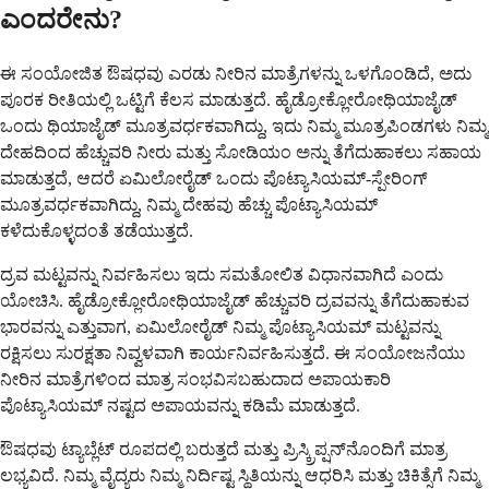
ಎಂದರೇನು?
ಈ ಸಂಯೋಜಿತ ಔಷಧವು ಎರಡು ನೀರಿನ ಮಾತ್ರೆಗಳನ್ನು ಒಳಗೊಂಡಿದೆ, ಅದು
ಪೂರಕ ರೀತಿಯಲ್ಲಿ ಒಟ್ಟಿಗೆ ಕೆಲಸ ಮಾಡುತ್ತದೆ. ಹೈಡ್ರೋಕ್ಲೋರೋಥಿಯಾಜೈಡ್
ಒಂದು ಥಿಯಾಜೈಡ್ ಮೂತ್ರವರ್ಧಕವಾಗಿದ್ದು, ಇದು ನಿಮ್ಮ ಮೂತ್ರಪಿಂಡಗಳು ನಿಮ್ಮ
ದೇಹದಿಂದ ಹೆಚ್ಚುವರಿ ನೀರು ಮತ್ತು ಸೋಡಿಯಂ ಅನ್ನು ತೆಗೆದುಹಾಕಲು ಸಹಾಯ
ಮಾಡುತ್ತದೆ, ಆದರೆ ಏಮಿಲೋರೈಡ್ ಒಂದು ಪೊಟ್ಯಾಸಿಯಮ್-ಸ್ಪೇರಿಂಗ್
ಮೂತ್ರವರ್ಧಕವಾಗಿದ್ದು, ನಿಮ್ಮ ದೇಹವು ಹೆಚ್ಚು ಪೊಟ್ಯಾಸಿಯಮ್
ಕಳೆದುಕೊಳ್ಳದಂತೆ ತಡೆಯುತ್ತದೆ.
ದ್ರವ ಮಟ್ಟವನ್ನು ನಿರ್ವಹಿಸಲು ಇದು ಸಮತೋಲಿತ ವಿಧಾನವಾಗಿದೆ ಎಂದು
ಯೋಚಿಸಿ. ಹೈಡ್ರೋಕ್ಲೋರೋಥಿಯಾಜೈಡ್ ಹೆಚ್ಚುವರಿ ದ್ರವವನ್ನು ತೆಗೆದುಹಾಕುವ
ಭಾರವನ್ನು ಎತ್ತುವಾಗ, ಏಮಿಲೋರೈಡ್ ನಿಮ್ಮ ಪೊಟ್ಯಾಸಿಯಮ್ ಮಟ್ಟವನ್ನು
ರಕ್ಷಿಸಲು ಸುರಕ್ಷತಾ ನಿವ್ವಳವಾಗಿ ಕಾರ್ಯನಿರ್ವಹಿಸುತ್ತದೆ. ಈ ಸಂಯೋಜನೆಯು
ನೀರಿನ ಮಾತ್ರೆಗಳಿಂದ ಮಾತ್ರ ಸಂಭವಿಸಬಹುದಾದ ಅಪಾಯಕಾರಿ
ಪೊಟ್ಯಾಸಿಯಮ್ ನಷ್ಟದ ಅಪಾಯವನ್ನು ಕಡಿಮೆ ಮಾಡುತ್ತದೆ.
ಔಷಧವು ಟ್ಯಾಬ್ಲೆಟ್ ರೂಪದಲ್ಲಿ ಬರುತ್ತದೆ ಮತ್ತು ಪ್ರಿಸ್ಕ್ರಿಪ್ಷನ್‌ನೊಂದಿಗೆ ಮಾತ್ರ
ಲಭ್ಯವಿದೆ. ನಿಮ್ಮ ವೈದ್ಯರು ನಿಮ್ಮ ನಿರ್ದಿಷ್ಟ ಸ್ಥಿತಿಯನ್ನು ಆಧರಿಸಿ ಮತ್ತು ಚಿಕಿತ್ಸೆಗೆ ನಿಮ್ಮ