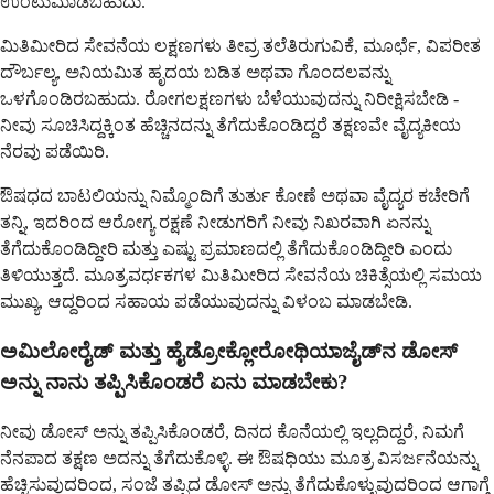
ಉಂಟುಮಾಡಬಹುದು.
ಮಿತಿಮೀರಿದ ಸೇವನೆಯ ಲಕ್ಷಣಗಳು ತೀವ್ರ ತಲೆತಿರುಗುವಿಕೆ, ಮೂರ್ಛೆ, ವಿಪರೀತ
ದೌರ್ಬಲ್ಯ, ಅನಿಯಮಿತ ಹೃದಯ ಬಡಿತ ಅಥವಾ ಗೊಂದಲವನ್ನು
ಒಳಗೊಂಡಿರಬಹುದು. ರೋಗಲಕ್ಷಣಗಳು ಬೆಳೆಯುವುದನ್ನು ನಿರೀಕ್ಷಿಸಬೇಡಿ -
ನೀವು ಸೂಚಿಸಿದ್ದಕ್ಕಿಂತ ಹೆಚ್ಚಿನದನ್ನು ತೆಗೆದುಕೊಂಡಿದ್ದರೆ ತಕ್ಷಣವೇ ವೈದ್ಯಕೀಯ
ನೆರವು ಪಡೆಯಿರಿ.
ಔಷಧದ ಬಾಟಲಿಯನ್ನು ನಿಮ್ಮೊಂದಿಗೆ ತುರ್ತು ಕೋಣೆ ಅಥವಾ ವೈದ್ಯರ ಕಚೇರಿಗೆ
ತನ್ನಿ, ಇದರಿಂದ ಆರೋಗ್ಯ ರಕ್ಷಣೆ ನೀಡುಗರಿಗೆ ನೀವು ನಿಖರವಾಗಿ ಏನನ್ನು
ತೆಗೆದುಕೊಂಡಿದ್ದೀರಿ ಮತ್ತು ಎಷ್ಟು ಪ್ರಮಾಣದಲ್ಲಿ ತೆಗೆದುಕೊಂಡಿದ್ದೀರಿ ಎಂದು
ತಿಳಿಯುತ್ತದೆ. ಮೂತ್ರವರ್ಧಕಗಳ ಮಿತಿಮೀರಿದ ಸೇವನೆಯ ಚಿಕಿತ್ಸೆಯಲ್ಲಿ ಸಮಯ
ಮುಖ್ಯ, ಆದ್ದರಿಂದ ಸಹಾಯ ಪಡೆಯುವುದನ್ನು ವಿಳಂಬ ಮಾಡಬೇಡಿ.
ಅಮಿಲೋರೈಡ್ ಮತ್ತು ಹೈಡ್ರೋಕ್ಲೋರೋಥಿಯಾಜೈಡ್‌ನ ಡೋಸ್
ಅನ್ನು ನಾನು ತಪ್ಪಿಸಿಕೊಂಡರೆ ಏನು ಮಾಡಬೇಕು?
ನೀವು ಡೋಸ್ ಅನ್ನು ತಪ್ಪಿಸಿಕೊಂಡರೆ, ದಿನದ ಕೊನೆಯಲ್ಲಿ ಇಲ್ಲದಿದ್ದರೆ, ನಿಮಗೆ
ನೆನಪಾದ ತಕ್ಷಣ ಅದನ್ನು ತೆಗೆದುಕೊಳ್ಳಿ. ಈ ಔಷಧಿಯು ಮೂತ್ರ ವಿಸರ್ಜನೆಯನ್ನು
ಹೆಚ್ಚಿಸುವುದರಿಂದ, ಸಂಜೆ ತಪ್ಪಿದ ಡೋಸ್ ಅನ್ನು ತೆಗೆದುಕೊಳ್ಳುವುದರಿಂದ ಆಗಾಗ್ಗೆ