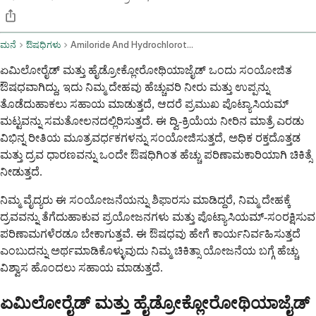
ಮನೆ
ಔಷಧಿಗಳು
Amiloride And Hydrochlorothiazide Oral Route
ಏಮಿಲೋರೈಡ್ ಮತ್ತು ಹೈಡ್ರೋಕ್ಲೋರೋಥಿಯಾಜೈಡ್ ಒಂದು ಸಂಯೋಜಿತ
ಔಷಧವಾಗಿದ್ದು, ಇದು ನಿಮ್ಮ ದೇಹವು ಹೆಚ್ಚುವರಿ ನೀರು ಮತ್ತು ಉಪ್ಪನ್ನು
ತೊಡೆದುಹಾಕಲು ಸಹಾಯ ಮಾಡುತ್ತದೆ, ಆದರೆ ಪ್ರಮುಖ ಪೊಟ್ಯಾಸಿಯಮ್
ಮಟ್ಟವನ್ನು ಸಮತೋಲನದಲ್ಲಿರಿಸುತ್ತದೆ. ಈ ದ್ವಿ-ಕ್ರಿಯೆಯ ನೀರಿನ ಮಾತ್ರೆ ಎರಡು
ವಿಭಿನ್ನ ರೀತಿಯ ಮೂತ್ರವರ್ಧಕಗಳನ್ನು ಸಂಯೋಜಿಸುತ್ತದೆ, ಅಧಿಕ ರಕ್ತದೊತ್ತಡ
ಮತ್ತು ದ್ರವ ಧಾರಣವನ್ನು ಒಂದೇ ಔಷಧಿಗಿಂತ ಹೆಚ್ಚು ಪರಿಣಾಮಕಾರಿಯಾಗಿ ಚಿಕಿತ್ಸೆ
ನೀಡುತ್ತದೆ.
ನಿಮ್ಮ ವೈದ್ಯರು ಈ ಸಂಯೋಜನೆಯನ್ನು ಶಿಫಾರಸು ಮಾಡಿದ್ದರೆ, ನಿಮ್ಮ ದೇಹಕ್ಕೆ
ದ್ರವವನ್ನು ತೆಗೆದುಹಾಕುವ ಪ್ರಯೋಜನಗಳು ಮತ್ತು ಪೊಟ್ಯಾಸಿಯಮ್-ಸಂರಕ್ಷಿಸುವ
ಪರಿಣಾಮಗಳೆರಡೂ ಬೇಕಾಗುತ್ತವೆ. ಈ ಔಷಧವು ಹೇಗೆ ಕಾರ್ಯನಿರ್ವಹಿಸುತ್ತದೆ
ಎಂಬುದನ್ನು ಅರ್ಥಮಾಡಿಕೊಳ್ಳುವುದು ನಿಮ್ಮ ಚಿಕಿತ್ಸಾ ಯೋಜನೆಯ ಬಗ್ಗೆ ಹೆಚ್ಚು
ವಿಶ್ವಾಸ ಹೊಂದಲು ಸಹಾಯ ಮಾಡುತ್ತದೆ.
ಏಮಿಲೋರೈಡ್ ಮತ್ತು ಹೈಡ್ರೋಕ್ಲೋರೋಥಿಯಾಜೈಡ್