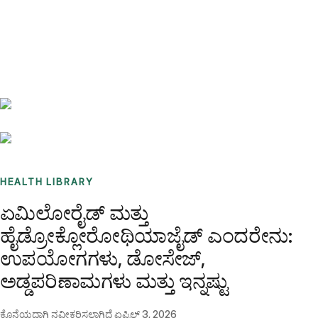
Benchmarks
Stories
FAQ
Sign up / Log in
HEALTH LIBRARY
ಏಮಿಲೋರೈಡ್ ಮತ್ತು
ಹೈಡ್ರೋಕ್ಲೋರೋಥಿಯಾಜೈಡ್ ಎಂದರೇನು:
ಉಪಯೋಗಗಳು, ಡೋಸೇಜ್,
ಅಡ್ಡಪರಿಣಾಮಗಳು ಮತ್ತು ಇನ್ನಷ್ಟು
ಕೊನೆಯದಾಗಿ ನವೀಕರಿಸಲಾಗಿದೆ
ಏಪ್ರಿಲ್ 3, 2026