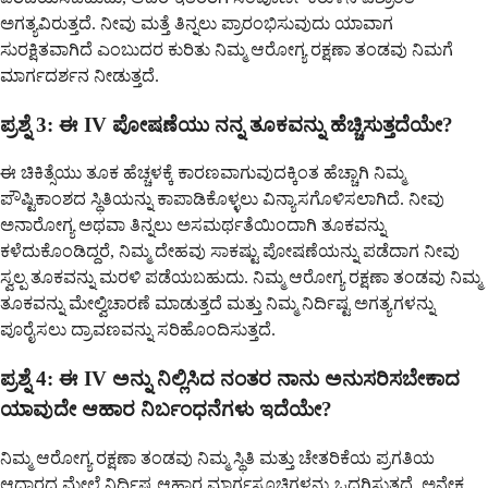
ಅಗತ್ಯವಿರುತ್ತದೆ. ನೀವು ಮತ್ತೆ ತಿನ್ನಲು ಪ್ರಾರಂಭಿಸುವುದು ಯಾವಾಗ
ಸುರಕ್ಷಿತವಾಗಿದೆ ಎಂಬುದರ ಕುರಿತು ನಿಮ್ಮ ಆರೋಗ್ಯ ರಕ್ಷಣಾ ತಂಡವು ನಿಮಗೆ
ಮಾರ್ಗದರ್ಶನ ನೀಡುತ್ತದೆ.
ಪ್ರಶ್ನೆ 3: ಈ IV ಪೋಷಣೆಯು ನನ್ನ ತೂಕವನ್ನು ಹೆಚ್ಚಿಸುತ್ತದೆಯೇ?
ಈ ಚಿಕಿತ್ಸೆಯು ತೂಕ ಹೆಚ್ಚಳಕ್ಕೆ ಕಾರಣವಾಗುವುದಕ್ಕಿಂತ ಹೆಚ್ಚಾಗಿ ನಿಮ್ಮ
ಪೌಷ್ಟಿಕಾಂಶದ ಸ್ಥಿತಿಯನ್ನು ಕಾಪಾಡಿಕೊಳ್ಳಲು ವಿನ್ಯಾಸಗೊಳಿಸಲಾಗಿದೆ. ನೀವು
ಅನಾರೋಗ್ಯ ಅಥವಾ ತಿನ್ನಲು ಅಸಮರ್ಥತೆಯಿಂದಾಗಿ ತೂಕವನ್ನು
ಕಳೆದುಕೊಂಡಿದ್ದರೆ, ನಿಮ್ಮ ದೇಹವು ಸಾಕಷ್ಟು ಪೋಷಣೆಯನ್ನು ಪಡೆದಾಗ ನೀವು
ಸ್ವಲ್ಪ ತೂಕವನ್ನು ಮರಳಿ ಪಡೆಯಬಹುದು. ನಿಮ್ಮ ಆರೋಗ್ಯ ರಕ್ಷಣಾ ತಂಡವು ನಿಮ್ಮ
ತೂಕವನ್ನು ಮೇಲ್ವಿಚಾರಣೆ ಮಾಡುತ್ತದೆ ಮತ್ತು ನಿಮ್ಮ ನಿರ್ದಿಷ್ಟ ಅಗತ್ಯಗಳನ್ನು
ಪೂರೈಸಲು ದ್ರಾವಣವನ್ನು ಸರಿಹೊಂದಿಸುತ್ತದೆ.
ಪ್ರಶ್ನೆ 4: ಈ IV ಅನ್ನು ನಿಲ್ಲಿಸಿದ ನಂತರ ನಾನು ಅನುಸರಿಸಬೇಕಾದ
ಯಾವುದೇ ಆಹಾರ ನಿರ್ಬಂಧನೆಗಳು ಇದೆಯೇ?
ನಿಮ್ಮ ಆರೋಗ್ಯ ರಕ್ಷಣಾ ತಂಡವು ನಿಮ್ಮ ಸ್ಥಿತಿ ಮತ್ತು ಚೇತರಿಕೆಯ ಪ್ರಗತಿಯ
ಆಧಾರದ ಮೇಲೆ ನಿರ್ದಿಷ್ಟ ಆಹಾರ ಮಾರ್ಗಸೂಚಿಗಳನ್ನು ಒದಗಿಸುತ್ತದೆ. ಅನೇಕ