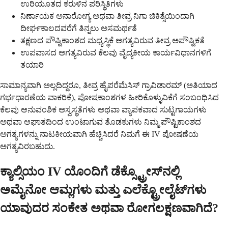
ಉರಿಯೂತದ ಕರುಳಿನ ಪರಿಸ್ಥಿತಿಗಳು
ನಿರ್ಣಾಯಕ ಅನಾರೋಗ್ಯ ಅಥವಾ ತೀವ್ರ ನಿಗಾ ಚಿಕಿತ್ಸೆಯಿಂದಾಗಿ
ದೀರ್ಘಕಾಲದವರೆಗೆ ತಿನ್ನಲು ಅಸಮರ್ಥತೆ
ತಕ್ಷಣದ ಪೌಷ್ಟಿಕಾಂಶದ ಮಧ್ಯಸ್ಥಿಕೆ ಅಗತ್ಯವಿರುವ ತೀವ್ರ ಅಪೌಷ್ಟಿಕತೆ
ಉಪವಾಸದ ಅಗತ್ಯವಿರುವ ಕೆಲವು ವೈದ್ಯಕೀಯ ಕಾರ್ಯವಿಧಾನಗಳಿಗೆ
ತಯಾರಿ
ಸಾಮಾನ್ಯವಾಗಿ ಅಲ್ಲದಿದ್ದರೂ, ತೀವ್ರ ಹೈಪರೆಮೆಸಿಸ್ ಗ್ರಾವಿಡಾರಮ್ (ಅತಿಯಾದ
ಗರ್ಭಧಾರಣೆಯ ವಾಕರಿಕೆ), ಪೋಷಕಾಂಶಗಳ ಹೀರಿಕೊಳ್ಳುವಿಕೆಗೆ ಸಂಬಂಧಿಸಿದ
ಕೆಲವು ಆನುವಂಶಿಕ ಅಸ್ವಸ್ಥತೆಗಳು ಅಥವಾ ವ್ಯಾಪಕವಾದ ಸುಟ್ಟಗಾಯಗಳು
ಅಥವಾ ಆಘಾತದಿಂದ ಉಂಟಾಗುವ ತೊಡಕುಗಳು ನಿಮ್ಮ ಪೌಷ್ಟಿಕಾಂಶದ
ಅಗತ್ಯಗಳನ್ನು ನಾಟಕೀಯವಾಗಿ ಹೆಚ್ಚಿಸಿದರೆ ನಿಮಗೆ ಈ IV ಪೋಷಣೆಯ
ಅಗತ್ಯವಿರಬಹುದು.
ಕ್ಯಾಲ್ಸಿಯಂ IV ಯೊಂದಿಗೆ ಡೆಕ್ಸ್ಟ್ರೋಸ್‌ನಲ್ಲಿ
ಅಮೈನೋ ಆಮ್ಲಗಳು ಮತ್ತು ಎಲೆಕ್ಟ್ರೋಲೈಟ್‌ಗಳು
ಯಾವುದರ ಸಂಕೇತ ಅಥವಾ ರೋಗಲಕ್ಷಣವಾಗಿದೆ?