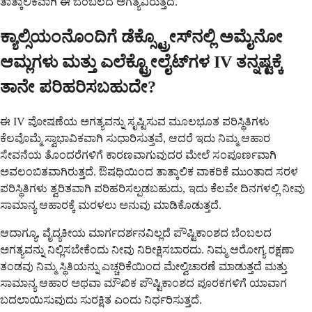
ತಾತ್ಕಾಲಿಕವಾಗಿ ಈ ಬೆಂಬಲದ ಅಗತ್ಯವಿರುತ್ತದೆ.
ಕ್ಯಾಲ್ಸಿಯಂನೊಂದಿಗೆ ಡೆಕ್ಸ್ಟ್ರೋಸ್‌ನಲ್ಲಿ ಅಮೈನೋ
ಆಮ್ಲಗಳು ಮತ್ತು ಎಲೆಕ್ಟ್ರೋಲೈಟ್‌ಗಳ IV ತನ್ನಷ್ಟಕ್ಕೆ
ತಾನೇ ಪರಿಹರಿಸಬಹುದೇ?
ಈ IV ಪೋಷಣೆಯ ಅಗತ್ಯವನ್ನು ಸೃಷ್ಟಿಸುವ ಮೂಲಭೂತ ಪರಿಸ್ಥಿತಿಗಳು
ಕೆಲವೊಮ್ಮೆ ಸ್ವಾಭಾವಿಕವಾಗಿ ಸುಧಾರಿಸುತ್ತವೆ, ಆದರೆ ಇದು ನಿಮ್ಮ ಆಹಾರ
ಸೇವನೆಯ ತೊಂದರೆಗಳಿಗೆ ಕಾರಣವಾಗುವುದರ ಮೇಲೆ ಸಂಪೂರ್ಣವಾಗಿ
ಅವಲಂಬಿತವಾಗಿರುತ್ತದೆ. ಔಷಧಿಯಿಂದ ತಾತ್ಕಾಲಿಕ ವಾಕರಿಕೆ ಮುಂತಾದ ಸರಳ
ಪರಿಸ್ಥಿತಿಗಳು ತ್ವರಿತವಾಗಿ ಪರಿಹರಿಸಲ್ಪಡಬಹುದು, ಇದು ಕೆಲವೇ ದಿನಗಳಲ್ಲಿ ನೀವು
ಸಾಮಾನ್ಯ ಆಹಾರಕ್ಕೆ ಮರಳಲು ಅನುವು ಮಾಡಿಕೊಡುತ್ತದೆ.
ಆದಾಗ್ಯೂ, ವೈದ್ಯಕೀಯ ಮಾರ್ಗದರ್ಶನವಿಲ್ಲದೆ ಪೌಷ್ಟಿಕಾಂಶದ ಬೆಂಬಲದ
ಅಗತ್ಯವನ್ನು ನಿಲ್ಲಿಸಬೇಕೆಂದು ನೀವು ನಿರೀಕ್ಷಿಸಬಾರದು. ನಿಮ್ಮ ಆರೋಗ್ಯ ರಕ್ಷಣಾ
ತಂಡವು ನಿಮ್ಮ ಸ್ಥಿತಿಯನ್ನು ಎಚ್ಚರಿಕೆಯಿಂದ ಮೇಲ್ವಿಚಾರಣೆ ಮಾಡುತ್ತದೆ ಮತ್ತು
ಸಾಮಾನ್ಯ ಆಹಾರ ಅಥವಾ ಮೌಖಿಕ ಪೌಷ್ಟಿಕಾಂಶದ ಪೂರಕಗಳಿಗೆ ಯಾವಾಗ
ಬದಲಾಯಿಸುವುದು ಸುರಕ್ಷಿತ ಎಂದು ನಿರ್ಧರಿಸುತ್ತದೆ.