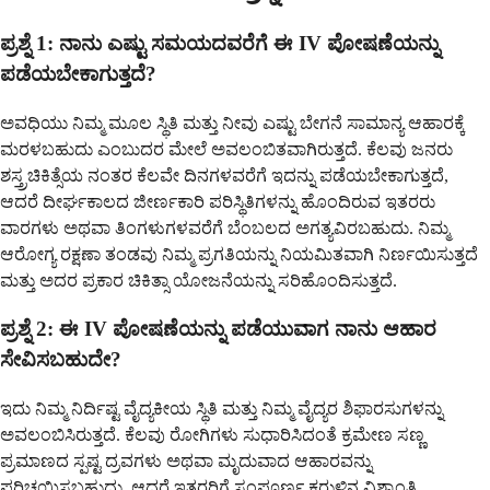
ಪ್ರಶ್ನೆ 1: ನಾನು ಎಷ್ಟು ಸಮಯದವರೆಗೆ ಈ IV ಪೋಷಣೆಯನ್ನು
ಪಡೆಯಬೇಕಾಗುತ್ತದೆ?
ಅವಧಿಯು ನಿಮ್ಮ ಮೂಲ ಸ್ಥಿತಿ ಮತ್ತು ನೀವು ಎಷ್ಟು ಬೇಗನೆ ಸಾಮಾನ್ಯ ಆಹಾರಕ್ಕೆ
ಮರಳಬಹುದು ಎಂಬುದರ ಮೇಲೆ ಅವಲಂಬಿತವಾಗಿರುತ್ತದೆ. ಕೆಲವು ಜನರು
ಶಸ್ತ್ರಚಿಕಿತ್ಸೆಯ ನಂತರ ಕೆಲವೇ ದಿನಗಳವರೆಗೆ ಇದನ್ನು ಪಡೆಯಬೇಕಾಗುತ್ತದೆ,
ಆದರೆ ದೀರ್ಘಕಾಲದ ಜೀರ್ಣಕಾರಿ ಪರಿಸ್ಥಿತಿಗಳನ್ನು ಹೊಂದಿರುವ ಇತರರು
ವಾರಗಳು ಅಥವಾ ತಿಂಗಳುಗಳವರೆಗೆ ಬೆಂಬಲದ ಅಗತ್ಯವಿರಬಹುದು. ನಿಮ್ಮ
ಆರೋಗ್ಯ ರಕ್ಷಣಾ ತಂಡವು ನಿಮ್ಮ ಪ್ರಗತಿಯನ್ನು ನಿಯಮಿತವಾಗಿ ನಿರ್ಣಯಿಸುತ್ತದೆ
ಮತ್ತು ಅದರ ಪ್ರಕಾರ ಚಿಕಿತ್ಸಾ ಯೋಜನೆಯನ್ನು ಸರಿಹೊಂದಿಸುತ್ತದೆ.
ಪ್ರಶ್ನೆ 2: ಈ IV ಪೋಷಣೆಯನ್ನು ಪಡೆಯುವಾಗ ನಾನು ಆಹಾರ
ಸೇವಿಸಬಹುದೇ?
ಇದು ನಿಮ್ಮ ನಿರ್ದಿಷ್ಟ ವೈದ್ಯಕೀಯ ಸ್ಥಿತಿ ಮತ್ತು ನಿಮ್ಮ ವೈದ್ಯರ ಶಿಫಾರಸುಗಳನ್ನು
ಅವಲಂಬಿಸಿರುತ್ತದೆ. ಕೆಲವು ರೋಗಿಗಳು ಸುಧಾರಿಸಿದಂತೆ ಕ್ರಮೇಣ ಸಣ್ಣ
ಪ್ರಮಾಣದ ಸ್ಪಷ್ಟ ದ್ರವಗಳು ಅಥವಾ ಮೃದುವಾದ ಆಹಾರವನ್ನು
ಪರಿಚಯಿಸಬಹುದು, ಆದರೆ ಇತರರಿಗೆ ಸಂಪೂರ್ಣ ಕರುಳಿನ ವಿಶ್ರಾಂತಿ