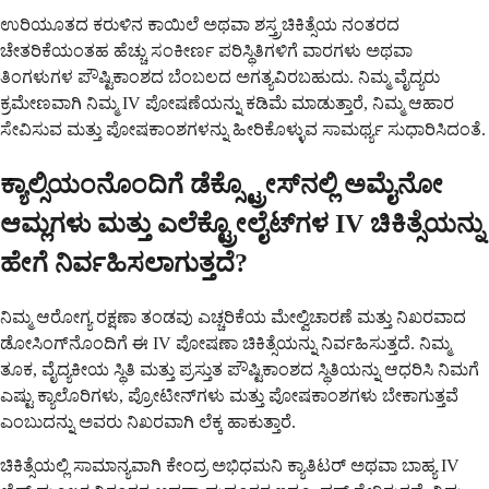
ಉರಿಯೂತದ ಕರುಳಿನ ಕಾಯಿಲೆ ಅಥವಾ ಶಸ್ತ್ರಚಿಕಿತ್ಸೆಯ ನಂತರದ
ಚೇತರಿಕೆಯಂತಹ ಹೆಚ್ಚು ಸಂಕೀರ್ಣ ಪರಿಸ್ಥಿತಿಗಳಿಗೆ ವಾರಗಳು ಅಥವಾ
ತಿಂಗಳುಗಳ ಪೌಷ್ಟಿಕಾಂಶದ ಬೆಂಬಲದ ಅಗತ್ಯವಿರಬಹುದು. ನಿಮ್ಮ ವೈದ್ಯರು
ಕ್ರಮೇಣವಾಗಿ ನಿಮ್ಮ IV ಪೋಷಣೆಯನ್ನು ಕಡಿಮೆ ಮಾಡುತ್ತಾರೆ, ನಿಮ್ಮ ಆಹಾರ
ಸೇವಿಸುವ ಮತ್ತು ಪೋಷಕಾಂಶಗಳನ್ನು ಹೀರಿಕೊಳ್ಳುವ ಸಾಮರ್ಥ್ಯ ಸುಧಾರಿಸಿದಂತೆ.
ಕ್ಯಾಲ್ಸಿಯಂನೊಂದಿಗೆ ಡೆಕ್ಸ್ಟ್ರೋಸ್‌ನಲ್ಲಿ ಅಮೈನೋ
ಆಮ್ಲಗಳು ಮತ್ತು ಎಲೆಕ್ಟ್ರೋಲೈಟ್‌ಗಳ IV ಚಿಕಿತ್ಸೆಯನ್ನು
ಹೇಗೆ ನಿರ್ವಹಿಸಲಾಗುತ್ತದೆ?
ನಿಮ್ಮ ಆರೋಗ್ಯ ರಕ್ಷಣಾ ತಂಡವು ಎಚ್ಚರಿಕೆಯ ಮೇಲ್ವಿಚಾರಣೆ ಮತ್ತು ನಿಖರವಾದ
ಡೋಸಿಂಗ್‌ನೊಂದಿಗೆ ಈ IV ಪೋಷಣಾ ಚಿಕಿತ್ಸೆಯನ್ನು ನಿರ್ವಹಿಸುತ್ತದೆ. ನಿಮ್ಮ
ತೂಕ, ವೈದ್ಯಕೀಯ ಸ್ಥಿತಿ ಮತ್ತು ಪ್ರಸ್ತುತ ಪೌಷ್ಟಿಕಾಂಶದ ಸ್ಥಿತಿಯನ್ನು ಆಧರಿಸಿ ನಿಮಗೆ
ಎಷ್ಟು ಕ್ಯಾಲೊರಿಗಳು, ಪ್ರೋಟೀನ್‌ಗಳು ಮತ್ತು ಪೋಷಕಾಂಶಗಳು ಬೇಕಾಗುತ್ತವೆ
ಎಂಬುದನ್ನು ಅವರು ನಿಖರವಾಗಿ ಲೆಕ್ಕ ಹಾಕುತ್ತಾರೆ.
ಚಿಕಿತ್ಸೆಯಲ್ಲಿ ಸಾಮಾನ್ಯವಾಗಿ ಕೇಂದ್ರ ಅಭಿಧಮನಿ ಕ್ಯಾತಿಟರ್ ಅಥವಾ ಬಾಹ್ಯ IV