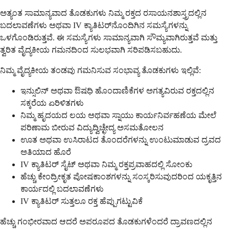
ಅತ್ಯಂತ ಸಾಮಾನ್ಯವಾದ ತೊಡಕುಗಳು ನಿಮ್ಮ ರಕ್ತದ ರಸಾಯನಶಾಸ್ತ್ರದಲ್ಲಿನ
ಬದಲಾವಣೆಗಳು ಅಥವಾ IV ಕ್ಯಾತಿಟರ್‌ನೊಂದಿಗಿನ ಸಮಸ್ಯೆಗಳನ್ನು
ಒಳಗೊಂಡಿರುತ್ತವೆ. ಈ ಸಮಸ್ಯೆಗಳು ಸಾಮಾನ್ಯವಾಗಿ ಸೌಮ್ಯವಾಗಿರುತ್ತವೆ ಮತ್ತು
ತ್ವರಿತ ವೈದ್ಯಕೀಯ ಗಮನದಿಂದ ಸುಲಭವಾಗಿ ಸರಿಪಡಿಸಬಹುದು.
ನಿಮ್ಮ ವೈದ್ಯಕೀಯ ತಂಡವು ಗಮನಿಸುವ ಸಂಭಾವ್ಯ ತೊಡಕುಗಳು ಇಲ್ಲಿವೆ:
ಇನ್ಸುಲಿನ್ ಅಥವಾ ಔಷಧಿ ಹೊಂದಾಣಿಕೆಗಳ ಅಗತ್ಯವಿರುವ ರಕ್ತದಲ್ಲಿನ
ಸಕ್ಕರೆಯ ಏರಿಳಿತಗಳು
ನಿಮ್ಮ ಹೃದಯದ ಲಯ ಅಥವಾ ಸ್ನಾಯು ಕಾರ್ಯನಿರ್ವಹಣೆಯ ಮೇಲೆ
ಪರಿಣಾಮ ಬೀರುವ ವಿದ್ಯುದ್ವಿಚ್ಛೇದ್ಯ ಅಸಮತೋಲನ
ಊತ ಅಥವಾ ಉಸಿರಾಟದ ತೊಂದರೆಗಳನ್ನು ಉಂಟುಮಾಡುವ ದ್ರವದ
ಅತಿಯಾದ ಹೊರೆ
IV ಕ್ಯಾತಿಟರ್ ಸೈಟ್ ಅಥವಾ ನಿಮ್ಮ ರಕ್ತಪ್ರವಾಹದಲ್ಲಿ ಸೋಂಕು
ಹೆಚ್ಚು ಕೇಂದ್ರೀಕೃತ ಪೋಷಕಾಂಶಗಳನ್ನು ಸಂಸ್ಕರಿಸುವುದರಿಂದ ಯಕೃತ್ತಿನ
ಕಾರ್ಯದಲ್ಲಿ ಬದಲಾವಣೆಗಳು
IV ಕ್ಯಾತಿಟರ್ ಸುತ್ತಲೂ ರಕ್ತ ಹೆಪ್ಪುಗಟ್ಟುವಿಕೆ
ಹೆಚ್ಚು ಗಂಭೀರವಾದ ಆದರೆ ಅಪರೂಪದ ತೊಡಕುಗಳೆಂದರೆ ದ್ರಾವಣದಲ್ಲಿನ