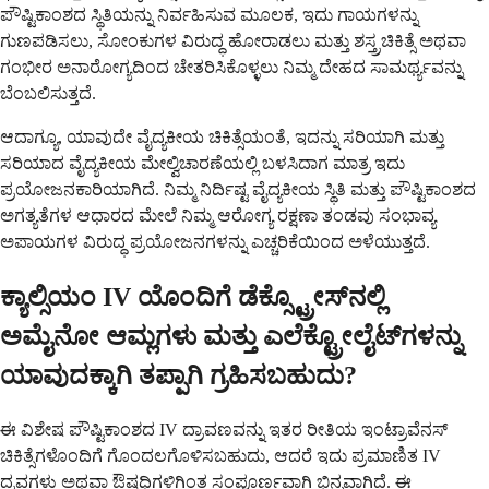
ಪೌಷ್ಟಿಕಾಂಶದ ಸ್ಥಿತಿಯನ್ನು ನಿರ್ವಹಿಸುವ ಮೂಲಕ, ಇದು ಗಾಯಗಳನ್ನು
ಗುಣಪಡಿಸಲು, ಸೋಂಕುಗಳ ವಿರುದ್ಧ ಹೋರಾಡಲು ಮತ್ತು ಶಸ್ತ್ರಚಿಕಿತ್ಸೆ ಅಥವಾ
ಗಂಭೀರ ಅನಾರೋಗ್ಯದಿಂದ ಚೇತರಿಸಿಕೊಳ್ಳಲು ನಿಮ್ಮ ದೇಹದ ಸಾಮರ್ಥ್ಯವನ್ನು
ಬೆಂಬಲಿಸುತ್ತದೆ.
ಆದಾಗ್ಯೂ, ಯಾವುದೇ ವೈದ್ಯಕೀಯ ಚಿಕಿತ್ಸೆಯಂತೆ, ಇದನ್ನು ಸರಿಯಾಗಿ ಮತ್ತು
ಸರಿಯಾದ ವೈದ್ಯಕೀಯ ಮೇಲ್ವಿಚಾರಣೆಯಲ್ಲಿ ಬಳಸಿದಾಗ ಮಾತ್ರ ಇದು
ಪ್ರಯೋಜನಕಾರಿಯಾಗಿದೆ. ನಿಮ್ಮ ನಿರ್ದಿಷ್ಟ ವೈದ್ಯಕೀಯ ಸ್ಥಿತಿ ಮತ್ತು ಪೌಷ್ಟಿಕಾಂಶದ
ಅಗತ್ಯತೆಗಳ ಆಧಾರದ ಮೇಲೆ ನಿಮ್ಮ ಆರೋಗ್ಯ ರಕ್ಷಣಾ ತಂಡವು ಸಂಭಾವ್ಯ
ಅಪಾಯಗಳ ವಿರುದ್ಧ ಪ್ರಯೋಜನಗಳನ್ನು ಎಚ್ಚರಿಕೆಯಿಂದ ಅಳೆಯುತ್ತದೆ.
ಕ್ಯಾಲ್ಸಿಯಂ IV ಯೊಂದಿಗೆ ಡೆಕ್ಸ್ಟ್ರೋಸ್‌ನಲ್ಲಿ
ಅಮೈನೋ ಆಮ್ಲಗಳು ಮತ್ತು ಎಲೆಕ್ಟ್ರೋಲೈಟ್‌ಗಳನ್ನು
ಯಾವುದಕ್ಕಾಗಿ ತಪ್ಪಾಗಿ ಗ್ರಹಿಸಬಹುದು?
ಈ ವಿಶೇಷ ಪೌಷ್ಟಿಕಾಂಶದ IV ದ್ರಾವಣವನ್ನು ಇತರ ರೀತಿಯ ಇಂಟ್ರಾವೆನಸ್
ಚಿಕಿತ್ಸೆಗಳೊಂದಿಗೆ ಗೊಂದಲಗೊಳಿಸಬಹುದು, ಆದರೆ ಇದು ಪ್ರಮಾಣಿತ IV
ದ್ರವಗಳು ಅಥವಾ ಔಷಧಿಗಳಿಗಿಂತ ಸಂಪೂರ್ಣವಾಗಿ ಭಿನ್ನವಾಗಿದೆ. ಈ