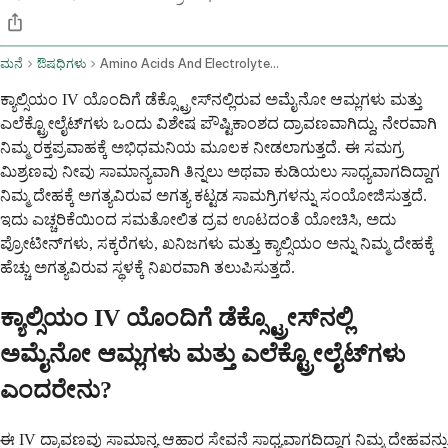
ಮನೆ
ಔಷಧಿಗಳು
Amino Acids And Electrolytes In Dextrose With Calcium Intravenous Route
ಕ್ಯಾಲ್ಸಿಯಂ IV ಯೊಂದಿಗೆ ಡೆಕ್ಸ್ಟ್ರೋಸ್‌ನಲ್ಲಿರುವ ಅಮೈನೋ ಆಮ್ಲಗಳು ಮತ್ತು
ಎಲೆಕ್ಟ್ರೋಲೈಟ್‌ಗಳು ಒಂದು ವಿಶೇಷ ಪೌಷ್ಟಿಕಾಂಶದ ದ್ರಾವಣವಾಗಿದ್ದು, ನೇರವಾಗಿ
ನಿಮ್ಮ ರಕ್ತಪ್ರವಾಹಕ್ಕೆ ಅಭಿಧಮನಿಯ ಮೂಲಕ ನೀಡಲಾಗುತ್ತದೆ. ಈ ಸಮಗ್ರ
ಮಿಶ್ರಣವು ನೀವು ಸಾಮಾನ್ಯವಾಗಿ ತಿನ್ನಲು ಅಥವಾ ಕುಡಿಯಲು ಸಾಧ್ಯವಾಗದಿದ್ದಾಗ
ನಿಮ್ಮ ದೇಹಕ್ಕೆ ಅಗತ್ಯವಿರುವ ಅಗತ್ಯ ಕಟ್ಟಡ ಸಾಮಗ್ರಿಗಳನ್ನು ಸಂಯೋಜಿಸುತ್ತದೆ.
ಇದು ಎಚ್ಚರಿಕೆಯಿಂದ ಸಮತೋಲಿತ ದ್ರವ ಊಟದಂತೆ ಯೋಚಿಸಿ, ಅದು
ಪ್ರೋಟೀನ್‌ಗಳು, ಸಕ್ಕರೆಗಳು, ಖನಿಜಗಳು ಮತ್ತು ಕ್ಯಾಲ್ಸಿಯಂ ಅನ್ನು ನಿಮ್ಮ ದೇಹಕ್ಕೆ
ಹೆಚ್ಚು ಅಗತ್ಯವಿರುವ ಸ್ಥಳಕ್ಕೆ ನಿಖರವಾಗಿ ತಲುಪಿಸುತ್ತದೆ.
ಕ್ಯಾಲ್ಸಿಯಂ IV ಯೊಂದಿಗೆ ಡೆಕ್ಸ್ಟ್ರೋಸ್‌ನಲ್ಲಿ
ಅಮೈನೋ ಆಮ್ಲಗಳು ಮತ್ತು ಎಲೆಕ್ಟ್ರೋಲೈಟ್‌ಗಳು
ಎಂದರೇನು?
ಈ IV ದ್ರಾವಣವು ಸಾಮಾನ್ಯ ಆಹಾರ ಸೇವನೆ ಸಾಧ್ಯವಾಗದಿದ್ದಾಗ ನಿಮ್ಮ ದೇಹವನ್ನು