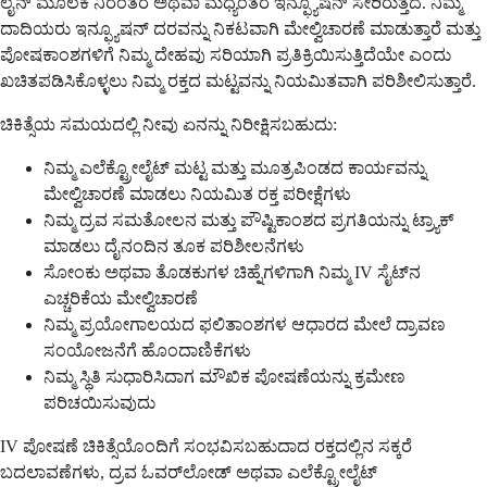
ಲೈನ್ ಮೂಲಕ ನಿರಂತರ ಅಥವಾ ಮಧ್ಯಂತರ ಇನ್ಫ್ಯೂಷನ್ ಸೇರಿರುತ್ತದೆ. ನಿಮ್ಮ
ದಾದಿಯರು ಇನ್ಫ್ಯೂಷನ್ ದರವನ್ನು ನಿಕಟವಾಗಿ ಮೇಲ್ವಿಚಾರಣೆ ಮಾಡುತ್ತಾರೆ ಮತ್ತು
ಪೋಷಕಾಂಶಗಳಿಗೆ ನಿಮ್ಮ ದೇಹವು ಸರಿಯಾಗಿ ಪ್ರತಿಕ್ರಿಯಿಸುತ್ತಿದೆಯೇ ಎಂದು
ಖಚಿತಪಡಿಸಿಕೊಳ್ಳಲು ನಿಮ್ಮ ರಕ್ತದ ಮಟ್ಟವನ್ನು ನಿಯಮಿತವಾಗಿ ಪರಿಶೀಲಿಸುತ್ತಾರೆ.
ಚಿಕಿತ್ಸೆಯ ಸಮಯದಲ್ಲಿ ನೀವು ಏನನ್ನು ನಿರೀಕ್ಷಿಸಬಹುದು:
ನಿಮ್ಮ ಎಲೆಕ್ಟ್ರೋಲೈಟ್ ಮಟ್ಟ ಮತ್ತು ಮೂತ್ರಪಿಂಡದ ಕಾರ್ಯವನ್ನು
ಮೇಲ್ವಿಚಾರಣೆ ಮಾಡಲು ನಿಯಮಿತ ರಕ್ತ ಪರೀಕ್ಷೆಗಳು
ನಿಮ್ಮ ದ್ರವ ಸಮತೋಲನ ಮತ್ತು ಪೌಷ್ಟಿಕಾಂಶದ ಪ್ರಗತಿಯನ್ನು ಟ್ರ್ಯಾಕ್
ಮಾಡಲು ದೈನಂದಿನ ತೂಕ ಪರಿಶೀಲನೆಗಳು
ಸೋಂಕು ಅಥವಾ ತೊಡಕುಗಳ ಚಿಹ್ನೆಗಳಿಗಾಗಿ ನಿಮ್ಮ IV ಸೈಟ್‌ನ
ಎಚ್ಚರಿಕೆಯ ಮೇಲ್ವಿಚಾರಣೆ
ನಿಮ್ಮ ಪ್ರಯೋಗಾಲಯದ ಫಲಿತಾಂಶಗಳ ಆಧಾರದ ಮೇಲೆ ದ್ರಾವಣ
ಸಂಯೋಜನೆಗೆ ಹೊಂದಾಣಿಕೆಗಳು
ನಿಮ್ಮ ಸ್ಥಿತಿ ಸುಧಾರಿಸಿದಾಗ ಮೌಖಿಕ ಪೋಷಣೆಯನ್ನು ಕ್ರಮೇಣ
ಪರಿಚಯಿಸುವುದು
IV ಪೋಷಣೆ ಚಿಕಿತ್ಸೆಯೊಂದಿಗೆ ಸಂಭವಿಸಬಹುದಾದ ರಕ್ತದಲ್ಲಿನ ಸಕ್ಕರೆ
ಬದಲಾವಣೆಗಳು, ದ್ರವ ಓವರ್‌ಲೋಡ್ ಅಥವಾ ಎಲೆಕ್ಟ್ರೋಲೈಟ್