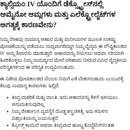
ಕ್ಯಾಲ್ಸಿಯಂ IV ಯೊಂದಿಗೆ ಡೆಕ್ಸ್ಟ್ರೋಸ್‌ನಲ್ಲಿ
ಅಮೈನೋ ಆಮ್ಲಗಳು ಮತ್ತು ಎಲೆಕ್ಟ್ರೋಲೈಟ್‌ಗಳ
ಅಗತ್ಯಕ್ಕೆ ಕಾರಣವೇನು?
ನಿಮ್ಮ ದೇಹವು ಸಾಮಾನ್ಯ ಆಹಾರ ಮತ್ತು ಪಾನೀಯಗಳ ಮೂಲಕ ಸಾಕಷ್ಟು
ಪೋಷಣೆಯನ್ನು ಪಡೆಯಲು ಸಾಧ್ಯವಾಗದಿದ್ದಾಗ ನಿಮ್ಮ ವೈದ್ಯರು ಈ ಪೌಷ್ಟಿಕಾಂಶದ
IV ಅನ್ನು ಶಿಫಾರಸು ಮಾಡುತ್ತಾರೆ. ಆಹಾರವನ್ನು ಸೇವಿಸಲು ಅಥವಾ ಸರಿಯಾಗಿ
ಹೀರಿಕೊಳ್ಳಲು ನಿಮ್ಮ ಸಾಮರ್ಥ್ಯದ ಮೇಲೆ ಪರಿಣಾಮ ಬೀರುವ ವಿವಿಧ ವೈದ್ಯಕೀಯ
ಪರಿಸ್ಥಿತಿಗಳಿಂದ ಈ ಪರಿಸ್ಥಿತಿ ಉದ್ಭವಿಸಬಹುದು.
ಈ ವಿಶೇಷ ಪೋಷಕಾಂಶದ ಬೆಂಬಲ ನಿಮಗೆ ಏಕೆ ಬೇಕಾಗಬಹುದು ಎಂಬುದಕ್ಕೆ
ಕೆಲವು ಸಾಮಾನ್ಯ ಕಾರಣಗಳು ಇಲ್ಲಿವೆ:
ತೀವ್ರ ವಾಕರಿಕೆ ಮತ್ತು ವಾಂತಿ, ಇದು ಆಹಾರವನ್ನು ಕೆಳಗೆ ಇಳಿಯಲು
ಅನುಮತಿಸುವುದಿಲ್ಲ
ನಿಮ್ಮ ಜೀರ್ಣಾಂಗ ವ್ಯವಸ್ಥೆಗೆ ದೊಡ್ಡ ಶಸ್ತ್ರಚಿಕಿತ್ಸೆ, ಇದು ಕರುಳಿನ
ವಿಶ್ರಾಂತಿಯನ್ನು ಬಯಸುತ್ತದೆ
ಕ್ರೋನ್ಸ್ ಕಾಯಿಲೆ ಅಥವಾ ತೀವ್ರವಾದ ಹುಣ್ಣು ಕೊಲೈಟಿಸ್‌ನಂತಹ