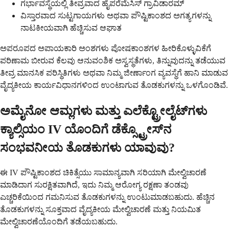
ಗರ್ಭಾವಸ್ಥೆಯಲ್ಲಿ ತೀವ್ರವಾದ ಹೈಪರೆಮೆಸಿಸ್ ಗ್ರಾವಿಡಾರಮ್
ವಿಸ್ತಾರವಾದ ಸುಟ್ಟಗಾಯಗಳು ಅಥವಾ ಪೌಷ್ಟಿಕಾಂಶದ ಅಗತ್ಯಗಳನ್ನು
ನಾಟಕೀಯವಾಗಿ ಹೆಚ್ಚಿಸುವ ಆಘಾತ
ಅಪರೂಪದ ಅಪಾಯಕಾರಿ ಅಂಶಗಳು ಪೋಷಕಾಂಶಗಳ ಹೀರಿಕೊಳ್ಳುವಿಕೆಗೆ
ಪರಿಣಾಮ ಬೀರುವ ಕೆಲವು ಆನುವಂಶಿಕ ಅಸ್ವಸ್ಥತೆಗಳು, ತಿನ್ನುವುದನ್ನು ತಡೆಯುವ
ತೀವ್ರ ಮಾನಸಿಕ ಪರಿಸ್ಥಿತಿಗಳು ಅಥವಾ ನಿಮ್ಮ ಜೀರ್ಣಾಂಗ ವ್ಯವಸ್ಥೆಗೆ ಹಾನಿ ಮಾಡುವ
ವೈದ್ಯಕೀಯ ಕಾರ್ಯವಿಧಾನಗಳಿಂದ ಉಂಟಾಗುವ ತೊಡಕುಗಳನ್ನು ಒಳಗೊಂಡಿವೆ.
ಅಮೈನೋ ಆಮ್ಲಗಳು ಮತ್ತು ಎಲೆಕ್ಟ್ರೋಲೈಟ್‌ಗಳು
ಕ್ಯಾಲ್ಸಿಯಂ IV ಯೊಂದಿಗೆ ಡೆಕ್ಸ್ಟ್ರೋಸ್‌ನ
ಸಂಭವನೀಯ ತೊಡಕುಗಳು ಯಾವುವು?
ಈ IV ಪೌಷ್ಟಿಕಾಂಶದ ಚಿಕಿತ್ಸೆಯು ಸಾಮಾನ್ಯವಾಗಿ ಸರಿಯಾಗಿ ಮೇಲ್ವಿಚಾರಣೆ
ಮಾಡಿದಾಗ ಸುರಕ್ಷಿತವಾಗಿದೆ, ಇದು ನಿಮ್ಮ ಆರೋಗ್ಯ ರಕ್ಷಣಾ ತಂಡವು
ಎಚ್ಚರಿಕೆಯಿಂದ ಗಮನಿಸುವ ತೊಡಕುಗಳನ್ನು ಉಂಟುಮಾಡಬಹುದು. ಹೆಚ್ಚಿನ
ತೊಡಕುಗಳನ್ನು ಸೂಕ್ತವಾದ ವೈದ್ಯಕೀಯ ಮೇಲ್ವಿಚಾರಣೆ ಮತ್ತು ನಿಯಮಿತ
ಮೇಲ್ವಿಚಾರಣೆಯೊಂದಿಗೆ ತಡೆಯಬಹುದು.