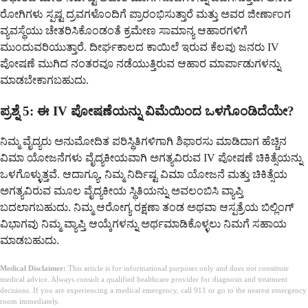
ರೋಗಿಗಳು ಸ್ಪಷ್ಟ ದ್ರವಗಳೊಂದಿಗೆ ಪ್ರಾರಂಭಿಸುತ್ತಾರೆ ಮತ್ತು ಅವರ ಜೀರ್ಣಾಂಗ
ವ್ಯವಸ್ಥೆಯು ಚೇತರಿಸಿಕೊಂಡಂತೆ ಕ್ರಮೇಣ ಸಾಮಾನ್ಯ ಆಹಾರಗಳಿಗೆ
ಮುಂದುವರಿಯುತ್ತಾರೆ. ದೀರ್ಘಕಾಲದ ಕಾಯಿಲೆ ಇರುವ ಕೆಲವು ಜನರು IV
ಪೋಷಣೆ ಮುಗಿದ ನಂತರವೂ ನಡೆಯುತ್ತಿರುವ ಆಹಾರ ಮಾರ್ಪಾಡುಗಳನ್ನು
ಮಾಡಬೇಕಾಗಬಹುದು.
ಪ್ರಶ್ನೆ 5: ಈ IV ಪೋಷಣೆಯನ್ನು ವಿಮೆಯಿಂದ ಒಳಗೊಂಡಿದೆಯೇ?
ನಿಮ್ಮ ವೈದ್ಯರು ಅನುಮೋದಿತ ಪರಿಸ್ಥಿತಿಗಳಿಗಾಗಿ ಶಿಫಾರಸು ಮಾಡಿದಾಗ ಹೆಚ್ಚಿನ
ವಿಮಾ ಯೋಜನೆಗಳು ವೈದ್ಯಕೀಯವಾಗಿ ಅಗತ್ಯವಿರುವ IV ಪೋಷಣೆ ಚಿಕಿತ್ಸೆಯನ್ನು
ಒಳಗೊಳ್ಳುತ್ತವೆ. ಆದಾಗ್ಯೂ, ನಿಮ್ಮ ನಿರ್ದಿಷ್ಟ ವಿಮಾ ಯೋಜನೆ ಮತ್ತು ಚಿಕಿತ್ಸೆಯ
ಅಗತ್ಯವಿರುವ ಮೂಲ ವೈದ್ಯಕೀಯ ಸ್ಥಿತಿಯನ್ನು ಅವಲಂಬಿಸಿ ವ್ಯಾಪ್ತಿ
ಬದಲಾಗಬಹುದು. ನಿಮ್ಮ ಆರೋಗ್ಯ ರಕ್ಷಣಾ ತಂಡ ಅಥವಾ ಆಸ್ಪತ್ರೆಯ ಬಿಲ್ಲಿಂಗ್
ವಿಭಾಗವು ನಿಮ್ಮ ವ್ಯಾಪ್ತಿ ಆಯ್ಕೆಗಳನ್ನು ಅರ್ಥಮಾಡಿಕೊಳ್ಳಲು ನಿಮಗೆ ಸಹಾಯ
ಮಾಡಬಹುದು.
Medical Disclaimer:
This article is for informational purposes only and does not constitute
medical advice. Always consult a qualified healthcare provider for diagnosis and treatment
decisions. If you are experiencing a medical emergency, call 911 or go to the nearest emergency
room immediately.