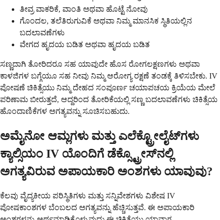
ತೀವ್ರ ವಾಕರಿಕೆ, ವಾಂತಿ ಅಥವಾ ಹೊಟ್ಟೆ ನೋವು
ಗೊಂದಲ, ತಲೆತಿರುಗುವಿಕೆ ಅಥವಾ ನಿಮ್ಮ ಮಾನಸಿಕ ಸ್ಥಿತಿಯಲ್ಲಿನ
ಬದಲಾವಣೆಗಳು
ವೇಗದ ಹೃದಯ ಬಡಿತ ಅಥವಾ ಹೃದಯ ಬಡಿತ
ಸಣ್ಣದಾಗಿ ತೋರಿದರೂ ಸಹ ಯಾವುದೇ ಹೊಸ ರೋಗಲಕ್ಷಣಗಳು ಅಥವಾ
ಕಾಳಜಿಗಳ ಬಗ್ಗೆಯೂ ಸಹ ನೀವು ನಿಮ್ಮ ಆರೋಗ್ಯ ರಕ್ಷಣೆ ತಂಡಕ್ಕೆ ತಿಳಿಸಬೇಕು. IV
ಪೋಷಣೆ ಚಿಕಿತ್ಸೆಯು ನಿಮ್ಮ ದೇಹದ ಸಂಪೂರ್ಣ ಚಯಾಪಚಯ ಕ್ರಿಯೆಯ ಮೇಲೆ
ಪರಿಣಾಮ ಬೀರುತ್ತದೆ, ಆದ್ದರಿಂದ ತೋರಿಕೆಯಲ್ಲಿ ಸಣ್ಣ ಬದಲಾವಣೆಗಳು ಚಿಕಿತ್ಸೆಯ
ಹೊಂದಾಣಿಕೆಗಳ ಅಗತ್ಯವನ್ನು ಸೂಚಿಸಬಹುದು.
ಅಮೈನೋ ಆಮ್ಲಗಳು ಮತ್ತು ಎಲೆಕ್ಟ್ರೋಲೈಟ್‌ಗಳು
ಕ್ಯಾಲ್ಸಿಯಂ IV ಯೊಂದಿಗೆ ಡೆಕ್ಸ್ಟ್ರೋಸ್‌ನಲ್ಲಿ
ಅಗತ್ಯವಿರುವ ಅಪಾಯಕಾರಿ ಅಂಶಗಳು ಯಾವುವು?
ಕೆಲವು ವೈದ್ಯಕೀಯ ಪರಿಸ್ಥಿತಿಗಳು ಮತ್ತು ಸನ್ನಿವೇಶಗಳು ವಿಶೇಷ IV
ಪೋಷಕಾಂಶಗಳ ಬೆಂಬಲದ ಅಗತ್ಯವನ್ನು ಹೆಚ್ಚಿಸುತ್ತವೆ. ಈ ಅಪಾಯಕಾರಿ
ಅಂಶಗಳನ್ನು ಅರ್ಥಮಾಡಿಕೊಳ್ಳುವುದು ಈ ಚಿಕಿತ್ಸೆಯು ಯಾವಾಗ