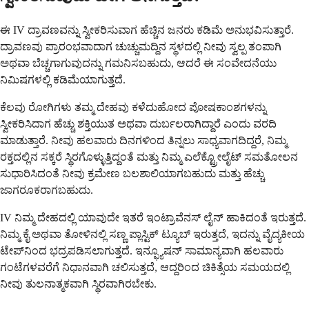
ಈ IV ದ್ರಾವಣವನ್ನು ಸ್ವೀಕರಿಸುವಾಗ ಹೆಚ್ಚಿನ ಜನರು ಕಡಿಮೆ ಅನುಭವಿಸುತ್ತಾರೆ.
ದ್ರಾವಣವು ಪ್ರಾರಂಭವಾದಾಗ ಚುಚ್ಚುಮದ್ದಿನ ಸ್ಥಳದಲ್ಲಿ ನೀವು ಸ್ವಲ್ಪ ತಂಪಾಗಿ
ಅಥವಾ ಬೆಚ್ಚಗಾಗುವುದನ್ನು ಗಮನಿಸಬಹುದು, ಆದರೆ ಈ ಸಂವೇದನೆಯು
ನಿಮಿಷಗಳಲ್ಲಿ ಕಡಿಮೆಯಾಗುತ್ತದೆ.
ಕೆಲವು ರೋಗಿಗಳು ತಮ್ಮ ದೇಹವು ಕಳೆದುಹೋದ ಪೋಷಕಾಂಶಗಳನ್ನು
ಸ್ವೀಕರಿಸಿದಾಗ ಹೆಚ್ಚು ಶಕ್ತಿಯುತ ಅಥವಾ ದುರ್ಬಲರಾಗಿದ್ದಾರೆ ಎಂದು ವರದಿ
ಮಾಡುತ್ತಾರೆ. ನೀವು ಹಲವಾರು ದಿನಗಳಿಂದ ತಿನ್ನಲು ಸಾಧ್ಯವಾಗದಿದ್ದರೆ, ನಿಮ್ಮ
ರಕ್ತದಲ್ಲಿನ ಸಕ್ಕರೆ ಸ್ಥಿರಗೊಳ್ಳುತ್ತಿದ್ದಂತೆ ಮತ್ತು ನಿಮ್ಮ ಎಲೆಕ್ಟ್ರೋಲೈಟ್ ಸಮತೋಲನ
ಸುಧಾರಿಸಿದಂತೆ ನೀವು ಕ್ರಮೇಣ ಬಲಶಾಲಿಯಾಗಬಹುದು ಮತ್ತು ಹೆಚ್ಚು
ಜಾಗರೂಕರಾಗಬಹುದು.
IV ನಿಮ್ಮ ದೇಹದಲ್ಲಿ ಯಾವುದೇ ಇತರೆ ಇಂಟ್ರಾವೆನಸ್ ಲೈನ್ ಹಾಕಿದಂತೆ ಇರುತ್ತದೆ.
ನಿಮ್ಮ ಕೈ ಅಥವಾ ತೋಳಿನಲ್ಲಿ ಸಣ್ಣ ಪ್ಲಾಸ್ಟಿಕ್ ಟ್ಯೂಬ್ ಇರುತ್ತದೆ, ಇದನ್ನು ವೈದ್ಯಕೀಯ
ಟೇಪ್‌ನಿಂದ ಭದ್ರಪಡಿಸಲಾಗುತ್ತದೆ. ಇನ್ಫ್ಯೂಷನ್ ಸಾಮಾನ್ಯವಾಗಿ ಹಲವಾರು
ಗಂಟೆಗಳವರೆಗೆ ನಿಧಾನವಾಗಿ ಚಲಿಸುತ್ತದೆ, ಆದ್ದರಿಂದ ಚಿಕಿತ್ಸೆಯ ಸಮಯದಲ್ಲಿ
ನೀವು ತುಲನಾತ್ಮಕವಾಗಿ ಸ್ಥಿರವಾಗಿರಬೇಕು.