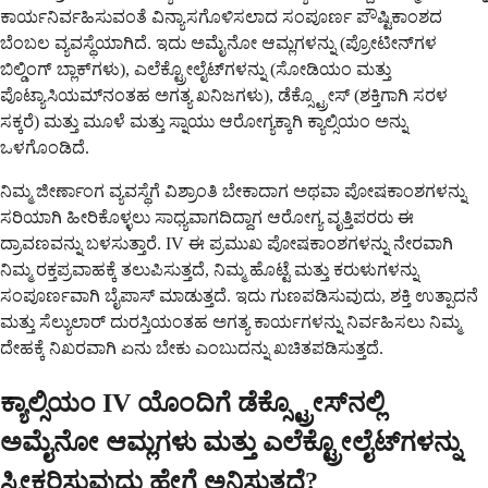
ಕಾರ್ಯನಿರ್ವಹಿಸುವಂತೆ ವಿನ್ಯಾಸಗೊಳಿಸಲಾದ ಸಂಪೂರ್ಣ ಪೌಷ್ಟಿಕಾಂಶದ
ಬೆಂಬಲ ವ್ಯವಸ್ಥೆಯಾಗಿದೆ. ಇದು ಅಮೈನೋ ಆಮ್ಲಗಳನ್ನು (ಪ್ರೋಟೀನ್‌ಗಳ
ಬಿಲ್ಡಿಂಗ್ ಬ್ಲಾಕ್‌ಗಳು), ಎಲೆಕ್ಟ್ರೋಲೈಟ್‌ಗಳನ್ನು (ಸೋಡಿಯಂ ಮತ್ತು
ಪೊಟ್ಯಾಸಿಯಮ್‌ನಂತಹ ಅಗತ್ಯ ಖನಿಜಗಳು), ಡೆಕ್ಸ್ಟ್ರೋಸ್ (ಶಕ್ತಿಗಾಗಿ ಸರಳ
ಸಕ್ಕರೆ) ಮತ್ತು ಮೂಳೆ ಮತ್ತು ಸ್ನಾಯು ಆರೋಗ್ಯಕ್ಕಾಗಿ ಕ್ಯಾಲ್ಸಿಯಂ ಅನ್ನು
ಒಳಗೊಂಡಿದೆ.
ನಿಮ್ಮ ಜೀರ್ಣಾಂಗ ವ್ಯವಸ್ಥೆಗೆ ವಿಶ್ರಾಂತಿ ಬೇಕಾದಾಗ ಅಥವಾ ಪೋಷಕಾಂಶಗಳನ್ನು
ಸರಿಯಾಗಿ ಹೀರಿಕೊಳ್ಳಲು ಸಾಧ್ಯವಾಗದಿದ್ದಾಗ ಆರೋಗ್ಯ ವೃತ್ತಿಪರರು ಈ
ದ್ರಾವಣವನ್ನು ಬಳಸುತ್ತಾರೆ. IV ಈ ಪ್ರಮುಖ ಪೋಷಕಾಂಶಗಳನ್ನು ನೇರವಾಗಿ
ನಿಮ್ಮ ರಕ್ತಪ್ರವಾಹಕ್ಕೆ ತಲುಪಿಸುತ್ತದೆ, ನಿಮ್ಮ ಹೊಟ್ಟೆ ಮತ್ತು ಕರುಳುಗಳನ್ನು
ಸಂಪೂರ್ಣವಾಗಿ ಬೈಪಾಸ್ ಮಾಡುತ್ತದೆ. ಇದು ಗುಣಪಡಿಸುವುದು, ಶಕ್ತಿ ಉತ್ಪಾದನೆ
ಮತ್ತು ಸೆಲ್ಯುಲಾರ್ ದುರಸ್ತಿಯಂತಹ ಅಗತ್ಯ ಕಾರ್ಯಗಳನ್ನು ನಿರ್ವಹಿಸಲು ನಿಮ್ಮ
ದೇಹಕ್ಕೆ ನಿಖರವಾಗಿ ಏನು ಬೇಕು ಎಂಬುದನ್ನು ಖಚಿತಪಡಿಸುತ್ತದೆ.
ಕ್ಯಾಲ್ಸಿಯಂ IV ಯೊಂದಿಗೆ ಡೆಕ್ಸ್ಟ್ರೋಸ್‌ನಲ್ಲಿ
ಅಮೈನೋ ಆಮ್ಲಗಳು ಮತ್ತು ಎಲೆಕ್ಟ್ರೋಲೈಟ್‌ಗಳನ್ನು
ಸ್ವೀಕರಿಸುವುದು ಹೇಗೆ ಅನಿಸುತ್ತದೆ?