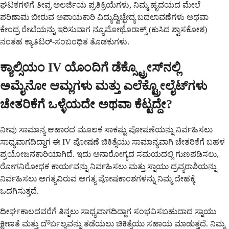
ಘಟಕಗಳಿಗೆ ತೀವ್ರ ಅಲರ್ಜಿಯ ಪ್ರತಿಕ್ರಿಯೆಗಳು, ನಿಮ್ಮ ಹೃದಯದ ಮೇಲೆ
ಪರಿಣಾಮ ಬೀರುವ ಅಪಾಯಕಾರಿ ವಿದ್ಯುದ್ವಿಚ್ಛೇದ್ಯ ಬದಲಾವಣೆಗಳು ಅಥವಾ
ಕೇಂದ್ರ ರೇಖೆಯನ್ನು ಇರಿಸುವಾಗ ನ್ಯೂಮೋಥೊರಾಕ್ಸ್ (ಕುಸಿದ ಶ್ವಾಸಕೋಶ)
ನಂತಹ ಕ್ಯಾತಿಟರ್-ಸಂಬಂಧಿತ ತೊಡಕುಗಳು.
ಕ್ಯಾಲ್ಸಿಯಂ IV ಯೊಂದಿಗೆ ಡೆಕ್ಸ್ಟ್ರೋಸ್‌ನಲ್ಲಿ
ಅಮೈನೋ ಆಮ್ಲಗಳು ಮತ್ತು ಎಲೆಕ್ಟ್ರೋಲೈಟ್‌ಗಳು
ಚೇತರಿಕೆಗೆ ಒಳ್ಳೆಯದೇ ಅಥವಾ ಕೆಟ್ಟದ್ದೇ?
ನೀವು ಸಾಮಾನ್ಯ ಆಹಾರದ ಮೂಲಕ ಸಾಕಷ್ಟು ಪೋಷಣೆಯನ್ನು ನಿರ್ವಹಿಸಲು
ಸಾಧ್ಯವಾಗದಿದ್ದಾಗ ಈ IV ಪೋಷಣೆ ಚಿಕಿತ್ಸೆಯು ಸಾಮಾನ್ಯವಾಗಿ ಚೇತರಿಕೆಗೆ ಬಹಳ
ಪ್ರಯೋಜನಕಾರಿಯಾಗಿದೆ. ಇದು ಅನಾರೋಗ್ಯದ ಸಮಯದಲ್ಲಿ ಗುಣಪಡಿಸಲು,
ರೋಗನಿರೋಧಕ ಕಾರ್ಯವನ್ನು ನಿರ್ವಹಿಸಲು ಮತ್ತು ಸ್ನಾಯು ದ್ರವ್ಯರಾಶಿಯನ್ನು
ನಿರ್ವಹಿಸಲು ಅಗತ್ಯವಿರುವ ಅಗತ್ಯ ಪೋಷಕಾಂಶಗಳನ್ನು ನಿಮ್ಮ ದೇಹಕ್ಕೆ
ಒದಗಿಸುತ್ತದೆ.
ದೀರ್ಘಕಾಲದವರೆಗೆ ತಿನ್ನಲು ಸಾಧ್ಯವಾಗದಿದ್ದಾಗ ಸಂಭವಿಸಬಹುದಾದ ಸ್ನಾಯು
ಕ್ಷೀಣತೆ ಮತ್ತು ದೌರ್ಬಲ್ಯವನ್ನು ತಡೆಯಲು ಚಿಕಿತ್ಸೆಯು ಸಹಾಯ ಮಾಡುತ್ತದೆ. ನಿಮ್ಮ