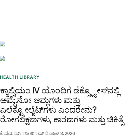
Benchmarks
Stories
FAQ
Sign up / Log in
HEALTH LIBRARY
ಕ್ಯಾಲ್ಸಿಯಂ IV ಯೊಂದಿಗೆ ಡೆಕ್ಸ್ಟ್ರೋಸ್‌ನಲ್ಲಿ
ಅಮೈನೋ ಆಮ್ಲಗಳು ಮತ್ತು
ಎಲೆಕ್ಟ್ರೋಲೈಟ್‌ಗಳು ಎಂದರೇನು?
ರೋಗಲಕ್ಷಣಗಳು, ಕಾರಣಗಳು ಮತ್ತು ಚಿಕಿತ್ಸೆ
ಕೊನೆಯದಾಗಿ ನವೀಕರಿಸಲಾಗಿದೆ
ಏಪ್ರಿಲ್ 3, 2026