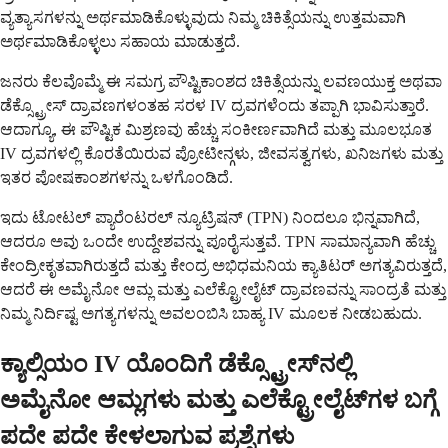
ವ್ಯತ್ಯಾಸಗಳನ್ನು ಅರ್ಥಮಾಡಿಕೊಳ್ಳುವುದು ನಿಮ್ಮ ಚಿಕಿತ್ಸೆಯನ್ನು ಉತ್ತಮವಾಗಿ
ಅರ್ಥಮಾಡಿಕೊಳ್ಳಲು ಸಹಾಯ ಮಾಡುತ್ತದೆ.
ಜನರು ಕೆಲವೊಮ್ಮೆ ಈ ಸಮಗ್ರ ಪೌಷ್ಟಿಕಾಂಶದ ಚಿಕಿತ್ಸೆಯನ್ನು ಲವಣಯುಕ್ತ ಅಥವಾ
ಡೆಕ್ಸ್ಟ್ರೋಸ್ ದ್ರಾವಣಗಳಂತಹ ಸರಳ IV ದ್ರವಗಳೆಂದು ತಪ್ಪಾಗಿ ಭಾವಿಸುತ್ತಾರೆ.
ಆದಾಗ್ಯೂ, ಈ ಪೌಷ್ಟಿಕ ಮಿಶ್ರಣವು ಹೆಚ್ಚು ಸಂಕೀರ್ಣವಾಗಿದೆ ಮತ್ತು ಮೂಲಭೂತ
IV ದ್ರವಗಳಲ್ಲಿ ಕೊರತೆಯಿರುವ ಪ್ರೋಟೀನ್ಗಳು, ಜೀವಸತ್ವಗಳು, ಖನಿಜಗಳು ಮತ್ತು
ಇತರ ಪೋಷಕಾಂಶಗಳನ್ನು ಒಳಗೊಂಡಿದೆ.
ಇದು ಟೋಟಲ್ ಪ್ಯಾರೆಂಟರಲ್ ನ್ಯೂಟ್ರಿಷನ್ (TPN) ನಿಂದಲೂ ಭಿನ್ನವಾಗಿದೆ,
ಆದರೂ ಅವು ಒಂದೇ ಉದ್ದೇಶವನ್ನು ಪೂರೈಸುತ್ತವೆ. TPN ಸಾಮಾನ್ಯವಾಗಿ ಹೆಚ್ಚು
ಕೇಂದ್ರೀಕೃತವಾಗಿರುತ್ತದೆ ಮತ್ತು ಕೇಂದ್ರ ಅಭಿಧಮನಿಯ ಕ್ಯಾತಿಟರ್ ಅಗತ್ಯವಿರುತ್ತದೆ,
ಆದರೆ ಈ ಅಮೈನೋ ಆಮ್ಲ ಮತ್ತು ಎಲೆಕ್ಟ್ರೋಲೈಟ್ ದ್ರಾವಣವನ್ನು ಸಾಂದ್ರತೆ ಮತ್ತು
ನಿಮ್ಮ ನಿರ್ದಿಷ್ಟ ಅಗತ್ಯಗಳನ್ನು ಅವಲಂಬಿಸಿ ಬಾಹ್ಯ IV ಮೂಲಕ ನೀಡಬಹುದು.
ಕ್ಯಾಲ್ಸಿಯಂ IV ಯೊಂದಿಗೆ ಡೆಕ್ಸ್ಟ್ರೋಸ್‌ನಲ್ಲಿ
ಅಮೈನೋ ಆಮ್ಲಗಳು ಮತ್ತು ಎಲೆಕ್ಟ್ರೋಲೈಟ್‌ಗಳ ಬಗ್ಗೆ
ಪದೇ ಪದೇ ಕೇಳಲಾಗುವ ಪ್ರಶ್ನೆಗಳು