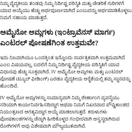
ನಿಮ್ಮ ವೈದ್ಯಕೀಯ ತಂಡವು ನಿಮ್ಮ ನಿರ್ದಿಷ್ಟ ಪರಿಸ್ಥಿತಿ ಮತ್ತು ಚೇತರಿಕೆ ಗುರಿಗಳಿಗೆ
ಯಾವ ಆಯ್ಕೆಯು ಹೆಚ್ಚು ಅರ್ಥಪೂರ್ಣವಾಗಿದೆ ಎಂಬುದನ್ನು ಅರ್ಥಮಾಡಿಕೊಳ್ಳಲು
ನಿಮಗೆ ಸಹಾಯ ಮಾಡುತ್ತದೆ.
ಅಮೈನೋ ಆಮ್ಲಗಳು (ಇಂಟ್ರಾವೆನಸ್ ಮಾರ್ಗ)
ಎಂಟರಲ್ ಪೋಷಣೆಗಿಂತ ಉತ್ತಮವೇ?
ಇದು ನಿಜವಾಗಿಯೂ ಒಂದಕ್ಕಿಂತ ಇನ್ನೊಂದು ಸಾರ್ವತ್ರಿಕವಾಗಿ ಉತ್ತಮವಾಗಿದೆ
ಎಂಬ ವಿಷಯವಲ್ಲ, ಬದಲಿಗೆ ನಿಮ್ಮ ನಿರ್ದಿಷ್ಟ ವೈದ್ಯಕೀಯ ಪರಿಸ್ಥಿತಿಗೆ ಯಾವ
ವಿಧಾನವು ಹೆಚ್ಚು ಸೂಕ್ತವಾಗಿದೆ. IV ಅಮೈನೋ ಆಮ್ಲಗಳು ಮತ್ತು ಎಂಟರಲ್
ಪೋಷಣೆ (ಟ್ಯೂಬ್ ಫೀಡಿಂಗ್) ಎರಡೂ ವೈದ್ಯಕೀಯ ಆರೈಕೆಯಲ್ಲಿ ತಮ್ಮ ಸ್ಥಾನವನ್ನು
ಹೊಂದಿವೆ.
IV ಅಮೈನೋ ಆಮ್ಲಗಳನ್ನು ಸಾಮಾನ್ಯವಾಗಿ ನಿಮ್ಮ ಜೀರ್ಣಾಂಗ ವ್ಯವಸ್ಥೆಯು
ಸರಿಯಾಗಿ ಕಾರ್ಯನಿರ್ವಹಿಸದಿದ್ದಾಗ ಅಥವಾ ನಿಮಗೆ ನಿಖರವಾದ ಪೌಷ್ಟಿಕಾಂಶದ
ನಿಯಂತ್ರಣದ ಅಗತ್ಯವಿದ್ದಾಗ ಆಯ್ಕೆ ಮಾಡಲಾಗುತ್ತದೆ. ಕರುಳುಗಳು
ಪೋಷಕಾಂಶಗಳನ್ನು ಚೆನ್ನಾಗಿ ಹೀರಿಕೊಳ್ಳದ ಗಂಭೀರವಾಗಿ ಅಸ್ವಸ್ಥರಾಗಿರುವ
ರೋಗಿಗಳಿಗೆ ಅವು ವಿಶೇಷವಾಗಿ ಮೌಲ್ಯಯುತವಾಗಿವೆ.