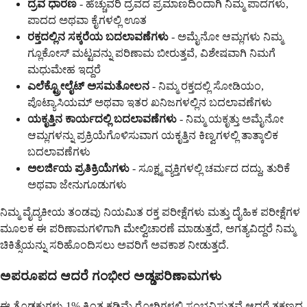
ದ್ರವ ಧಾರಣ
- ಹೆಚ್ಚುವರಿ ದ್ರವದ ಪ್ರಮಾಣದಿಂದಾಗಿ ನಿಮ್ಮ ಪಾದಗಳು,
ಪಾದದ ಅಥವಾ ಕೈಗಳಲ್ಲಿ ಊತ
ರಕ್ತದಲ್ಲಿನ ಸಕ್ಕರೆಯ ಬದಲಾವಣೆಗಳು
- ಅಮೈನೋ ಆಮ್ಲಗಳು ನಿಮ್ಮ
ಗ್ಲೂಕೋಸ್ ಮಟ್ಟವನ್ನು ಪರಿಣಾಮ ಬೀರುತ್ತವೆ, ವಿಶೇಷವಾಗಿ ನಿಮಗೆ
ಮಧುಮೇಹ ಇದ್ದರೆ
ಎಲೆಕ್ಟ್ರೋಲೈಟ್ ಅಸಮತೋಲನ
- ನಿಮ್ಮ ರಕ್ತದಲ್ಲಿ ಸೋಡಿಯಂ,
ಪೊಟ್ಯಾಸಿಯಮ್ ಅಥವಾ ಇತರ ಖನಿಜಗಳಲ್ಲಿನ ಬದಲಾವಣೆಗಳು
ಯಕೃತ್ತಿನ ಕಾರ್ಯದಲ್ಲಿ ಬದಲಾವಣೆಗಳು
- ನಿಮ್ಮ ಯಕೃತ್ತು ಅಮೈನೋ
ಆಮ್ಲಗಳನ್ನು ಪ್ರಕ್ರಿಯೆಗೊಳಿಸುವಾಗ ಯಕೃತ್ತಿನ ಕಿಣ್ವಗಳಲ್ಲಿ ತಾತ್ಕಾಲಿಕ
ಬದಲಾವಣೆಗಳು
ಅಲರ್ಜಿಯ ಪ್ರತಿಕ್ರಿಯೆಗಳು
- ಸೂಕ್ಷ್ಮ ವ್ಯಕ್ತಿಗಳಲ್ಲಿ ಚರ್ಮದ ದದ್ದು, ತುರಿಕೆ
ಅಥವಾ ಜೇನುಗೂಡುಗಳು
ನಿಮ್ಮ ವೈದ್ಯಕೀಯ ತಂಡವು ನಿಯಮಿತ ರಕ್ತ ಪರೀಕ್ಷೆಗಳು ಮತ್ತು ದೈಹಿಕ ಪರೀಕ್ಷೆಗಳ
ಮೂಲಕ ಈ ಪರಿಣಾಮಗಳಿಗಾಗಿ ಮೇಲ್ವಿಚಾರಣೆ ಮಾಡುತ್ತದೆ, ಅಗತ್ಯವಿದ್ದರೆ ನಿಮ್ಮ
ಚಿಕಿತ್ಸೆಯನ್ನು ಸರಿಹೊಂದಿಸಲು ಅವರಿಗೆ ಅವಕಾಶ ನೀಡುತ್ತದೆ.
ಅಪರೂಪದ ಆದರೆ ಗಂಭೀರ ಅಡ್ಡಪರಿಣಾಮಗಳು
ಈ ತೊಡಕುಗಳು 1% ಕ್ಕಿಂತ ಕಡಿಮೆ ರೋಗಿಗಳಲ್ಲಿ ಸಂಭವಿಸುತ್ತವೆ ಆದರೆ ತಕ್ಷಣದ