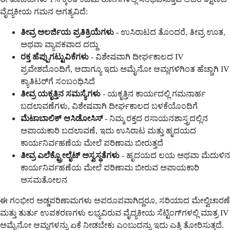
ವೈದ್ಯಕೀಯ ಗಮನ ಅಗತ್ಯವಿದೆ:
ತೀವ್ರ ಅಲರ್ಜಿಯ ಪ್ರತಿಕ್ರಿಯೆಗಳು
- ಉಸಿರಾಟದ ತೊಂದರೆ, ತೀವ್ರ ಊತ,
ಅಥವಾ ವ್ಯಾಪಕವಾದ ದದ್ದು
ರಕ್ತ ಹೆಪ್ಪುಗಟ್ಟುವಿಕೆಗಳು
- ವಿಶೇಷವಾಗಿ ದೀರ್ಘಕಾಲದ IV
ಪ್ರವೇಶದೊಂದಿಗೆ, ಆದಾಗ್ಯೂ ಇದು ಅಮೈನೋ ಆಮ್ಲಗಳಿಗಿಂತ ಹೆಚ್ಚಾಗಿ IV
ಕ್ಯಾತಿಟರ್‌ಗೆ ಸಂಬಂಧಿಸಿದೆ
ತೀವ್ರ ಯಕೃತ್ತಿನ ಸಮಸ್ಯೆಗಳು
- ಯಕೃತ್ತಿನ ಕಾರ್ಯದಲ್ಲಿ ಗಮನಾರ್ಹ
ಬದಲಾವಣೆಗಳು, ವಿಶೇಷವಾಗಿ ದೀರ್ಘಕಾಲದ ಬಳಕೆಯೊಂದಿಗೆ
ಮೆಟಾಬಾಲಿಕ್ ಆಸಿಡೋಸಿಸ್
- ನಿಮ್ಮ ರಕ್ತದ ರಸಾಯನಶಾಸ್ತ್ರದಲ್ಲಿನ
ಅಪಾಯಕಾರಿ ಬದಲಾವಣೆ, ಇದು ಉಸಿರಾಟ ಮತ್ತು ಹೃದಯದ
ಕಾರ್ಯನಿರ್ವಹಣೆಯ ಮೇಲೆ ಪರಿಣಾಮ ಬೀರುತ್ತದೆ
ತೀವ್ರ ಎಲೆಕ್ಟ್ರೋಲೈಟ್ ಅಸ್ವಸ್ಥತೆಗಳು
- ಹೃದಯದ ಲಯ ಅಥವಾ ಮೆದುಳಿನ
ಕಾರ್ಯನಿರ್ವಹಣೆಯ ಮೇಲೆ ಪರಿಣಾಮ ಬೀರುವ ಅಪಾಯಕಾರಿ
ಅಸಮತೋಲನ
ಈ ಗಂಭೀರ ಅಡ್ಡಪರಿಣಾಮಗಳು ಅಪರೂಪವಾಗಿದ್ದರೂ, ಸರಿಯಾದ ಮೇಲ್ವಿಚಾರಣೆ
ಮತ್ತು ತುರ್ತು ಉಪಕರಣಗಳು ಲಭ್ಯವಿರುವ ವೈದ್ಯಕೀಯ ಸೆಟ್ಟಿಂಗ್‌ಗಳಲ್ಲಿ ಮಾತ್ರ IV
ಅಮೈನೋ ಆಮ್ಲಗಳನ್ನು ಏಕೆ ನೀಡಬೇಕು ಎಂಬುದನ್ನು ಇದು ಎತ್ತಿ ತೋರಿಸುತ್ತದೆ.