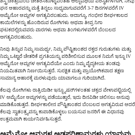
ಶಸ್ತ್ರಚಿಕಿತ್ಸೆಯಿಂದ ಚೇತರಿಸಿಕೊಳ್ಳುವಂತಹ ಅಲ್ಪಾವಧಿಯ ಪರಿಸ್ಥಿತಿಗಳಿಗಾಗಿ, ನೀವು
ಘನ ಆಹಾರವನ್ನು ಮತ್ತೆ ತಿನ್ನಲು ಸಾಧ್ಯವಾಗುವವರೆಗೆ 3-7 ದಿನಗಳವರೆಗೆ IV
ಅಮೈನೋ ಆಮ್ಲಗಳ ಅಗತ್ಯವಿರಬಹುದು. ಆದಾಗ್ಯೂ, ಗಂಭೀರ ದೀರ್ಘಕಾಲದ
ಕಾಯಿಲೆಗಳನ್ನು ಹೊಂದಿರುವ ರೋಗಿಗಳು ಅಥವಾ ತೀವ್ರ ನಿಗಾ
ಘಟಕದಲ್ಲಿರುವವರು ವಾರಗಳು ಅಥವಾ ತಿಂಗಳುಗಳವರೆಗೆ ಬೆಂಬಲದ
ಅಗತ್ಯವಿರಬಹುದು.
ನೀವು ತಿನ್ನುವ ನಿಮ್ಮ ಸಾಮರ್ಥ್ಯ, ನಿಮ್ಮ ಪೌಷ್ಟಿಕಾಂಶದ ರಕ್ತದ ಗುರುತುಗಳು ಮತ್ತು
ನಿಮ್ಮ ಒಟ್ಟಾರೆ ಚೇತರಿಕೆ ಪ್ರಗತಿಯನ್ನು ಪರಿಶೀಲಿಸುವ ಮೂಲಕ ನಿಮಗೆ ಇನ್ನೂ IV
ಅಮೈನೋ ಆಮ್ಲಗಳ ಅಗತ್ಯವಿದೆಯೇ ಎಂದು ನಿಮ್ಮ ವೈದ್ಯಕೀಯ ತಂಡವು
ನಿಯಮಿತವಾಗಿ ನಿರ್ಣಯಿಸುತ್ತದೆ. ಸುರಕ್ಷಿತ ಮತ್ತು ಪ್ರಾಯೋಗಿಕವಾದ ತಕ್ಷಣ
ಸಾಮಾನ್ಯ ಆಹಾರಕ್ಕೆ ಮರಳುವುದು ಯಾವಾಗಲೂ ಗುರಿಯಾಗಿದೆ.
ಕೆಲವು ರೋಗಿಗಳು ರಾತ್ರಿಯಿಡೀ ಇನ್ಫ್ಯೂಷನ್‌ಗಳಂತಹ ಚಕ್ರದ ವೇಳಾಪಟ್ಟಿಯಲ್ಲಿ
IV ಅಮೈನೋ ಆಮ್ಲಗಳನ್ನು ಪಡೆಯುತ್ತಾರೆ, ಇದು ದಿನವಿಡೀ ಚಲಿಸಲು ಅನುವು
ಮಾಡಿಕೊಡುತ್ತದೆ. ದೀರ್ಘಕಾಲೀನ ಪೌಷ್ಟಿಕಾಂಶದ ಬೆಂಬಲದ ಅಗತ್ಯವಿರುವ ಆದರೆ
ಕೆಲವು ಸ್ವಾತಂತ್ರ್ಯವನ್ನು ಕಾಪಾಡಿಕೊಳ್ಳಲು ಬಯಸುವ ಜನರಿಗೆ ಈ ವಿಧಾನವು
ಉತ್ತಮವಾಗಿ ಕಾರ್ಯನಿರ್ವಹಿಸುತ್ತದೆ.
ಅಮೈನೋ ಆಮ್ಲಗಳ ಅಡ್ಡಪರಿಣಾಮಗಳು ಯಾವುವು