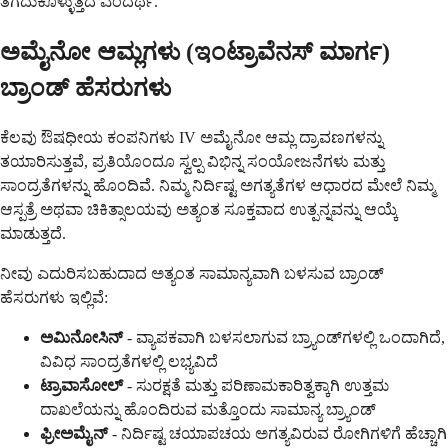
ತೆಗೆದುಕೊಳ್ಳುತ್ತದೆ ಎಂದರ್ಥ.
ಅಮೈನೋ ಆಮ್ಲಗಳು (ಇಂಟ್ರಾವೆನಸ್ ಮಾರ್ಗ)
ಬ್ರಾಂಡ್ ಹೆಸರುಗಳು
ಕೆಲವು ಔಷಧೀಯ ಕಂಪನಿಗಳು IV ಅಮೈನೋ ಆಮ್ಲ ದ್ರಾವಣಗಳನ್ನು
ತಯಾರಿಸುತ್ತವೆ, ಪ್ರತಿಯೊಂದೂ ಸ್ವಲ್ಪ ವಿಭಿನ್ನ ಸಂಯೋಜನೆಗಳು ಮತ್ತು
ಸಾಂದ್ರತೆಗಳನ್ನು ಹೊಂದಿವೆ. ನಿಮ್ಮ ನಿರ್ದಿಷ್ಟ ಅಗತ್ಯತೆಗಳ ಆಧಾರದ ಮೇಲೆ ನಿಮ್ಮ
ಆಸ್ಪತ್ರೆ ಅಥವಾ ಚಿಕಿತ್ಸಾಲಯವು ಅತ್ಯಂತ ಸೂಕ್ತವಾದ ಉತ್ಪನ್ನವನ್ನು ಆಯ್ಕೆ
ಮಾಡುತ್ತದೆ.
ನೀವು ಎದುರಿಸಬಹುದಾದ ಅತ್ಯಂತ ಸಾಮಾನ್ಯವಾಗಿ ಬಳಸುವ ಬ್ರಾಂಡ್
ಹೆಸರುಗಳು ಇಲ್ಲಿವೆ:
ಅಮಿನೋಸಿನ್
- ವ್ಯಾಪಕವಾಗಿ ಬಳಸಲಾಗುವ ಬ್ರ್ಯಾಂಡ್‌ಗಳಲ್ಲಿ ಒಂದಾಗಿದೆ,
ವಿವಿಧ ಸಾಂದ್ರತೆಗಳಲ್ಲಿ ಲಭ್ಯವಿದೆ
ಟ್ರಾವಾಸೋಲ್
- ಸುರಕ್ಷತೆ ಮತ್ತು ಪರಿಣಾಮಕಾರಿತ್ವಕ್ಕಾಗಿ ಉತ್ತಮ
ದಾಖಲೆಯನ್ನು ಹೊಂದಿರುವ ಮತ್ತೊಂದು ಸಾಮಾನ್ಯ ಬ್ರ್ಯಾಂಡ್
ಫ್ರೀಅಮೈನ್
- ನಿರ್ದಿಷ್ಟ ಚಯಾಪಚಯ ಅಗತ್ಯವಿರುವ ರೋಗಿಗಳಿಗೆ ಹೆಚ್ಚಾಗಿ