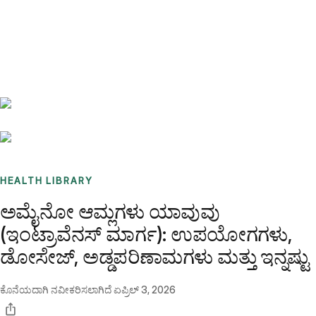
Benchmarks
Stories
FAQ
Sign up / Log in
HEALTH LIBRARY
ಅಮೈನೋ ಆಮ್ಲಗಳು ಯಾವುವು
(ಇಂಟ್ರಾವೆನಸ್ ಮಾರ್ಗ): ಉಪಯೋಗಗಳು,
ಡೋಸೇಜ್, ಅಡ್ಡಪರಿಣಾಮಗಳು ಮತ್ತು ಇನ್ನಷ್ಟು
ಕೊನೆಯದಾಗಿ ನವೀಕರಿಸಲಾಗಿದೆ
ಏಪ್ರಿಲ್ 3, 2026