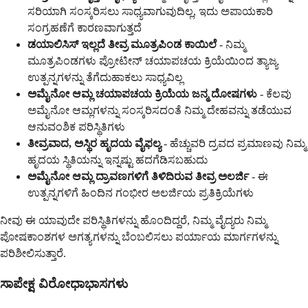
ಸರಿಯಾಗಿ ಸಂಸ್ಕರಿಸಲು ಸಾಧ್ಯವಾಗುವುದಿಲ್ಲ, ಇದು ಅಪಾಯಕಾರಿ
ಸಂಗ್ರಹಣೆಗೆ ಕಾರಣವಾಗುತ್ತದೆ
ಡಯಾಲಿಸಿಸ್ ಇಲ್ಲದೆ ತೀವ್ರ ಮೂತ್ರಪಿಂಡ ಕಾಯಿಲೆ
- ನಿಮ್ಮ
ಮೂತ್ರಪಿಂಡಗಳು ಪ್ರೋಟೀನ್ ಚಯಾಪಚಯ ಕ್ರಿಯೆಯಿಂದ ತ್ಯಾಜ್ಯ
ಉತ್ಪನ್ನಗಳನ್ನು ತೆಗೆದುಹಾಕಲು ಸಾಧ್ಯವಿಲ್ಲ
ಅಮೈನೋ ಆಮ್ಲ ಚಯಾಪಚಯ ಕ್ರಿಯೆಯ ಜನ್ಮ ದೋಷಗಳು
- ಕೆಲವು
ಅಮೈನೋ ಆಮ್ಲಗಳನ್ನು ಸಂಸ್ಕರಿಸದಂತೆ ನಿಮ್ಮ ದೇಹವನ್ನು ತಡೆಯುವ
ಆನುವಂಶಿಕ ಪರಿಸ್ಥಿತಿಗಳು
ತೀವ್ರವಾದ, ಅಸ್ಥಿರ ಹೃದಯ ವೈಫಲ್ಯ
- ಹೆಚ್ಚುವರಿ ದ್ರವದ ಪ್ರಮಾಣವು ನಿಮ್ಮ
ಹೃದಯ ಸ್ಥಿತಿಯನ್ನು ಇನ್ನಷ್ಟು ಹದಗೆಡಿಸಬಹುದು
ಅಮೈನೋ ಆಮ್ಲ ದ್ರಾವಣಗಳಿಗೆ ತಿಳಿದಿರುವ ತೀವ್ರ ಅಲರ್ಜಿ
- ಈ
ಉತ್ಪನ್ನಗಳಿಗೆ ಹಿಂದಿನ ಗಂಭೀರ ಅಲರ್ಜಿಯ ಪ್ರತಿಕ್ರಿಯೆಗಳು
ನೀವು ಈ ಯಾವುದೇ ಪರಿಸ್ಥಿತಿಗಳನ್ನು ಹೊಂದಿದ್ದರೆ, ನಿಮ್ಮ ವೈದ್ಯರು ನಿಮ್ಮ
ಪೋಷಕಾಂಶಗಳ ಅಗತ್ಯಗಳನ್ನು ಬೆಂಬಲಿಸಲು ಪರ್ಯಾಯ ಮಾರ್ಗಗಳನ್ನು
ಪರಿಶೀಲಿಸುತ್ತಾರೆ.
ಸಾಪೇಕ್ಷ ವಿರೋಧಾಭಾಸಗಳು