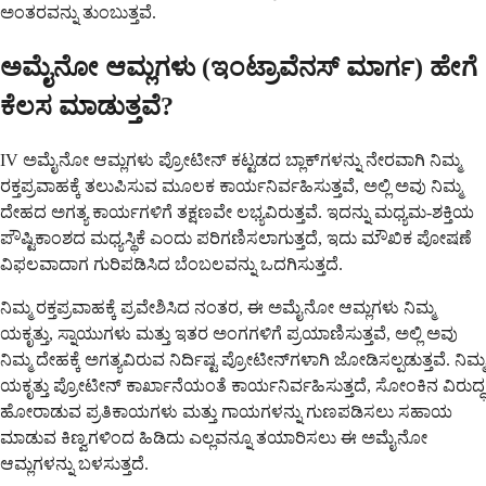
ಅಂತರವನ್ನು ತುಂಬುತ್ತವೆ.
ಅಮೈನೋ ಆಮ್ಲಗಳು (ಇಂಟ್ರಾವೆನಸ್ ಮಾರ್ಗ) ಹೇಗೆ
ಕೆಲಸ ಮಾಡುತ್ತವೆ?
IV ಅಮೈನೋ ಆಮ್ಲಗಳು ಪ್ರೋಟೀನ್ ಕಟ್ಟಡದ ಬ್ಲಾಕ್‌ಗಳನ್ನು ನೇರವಾಗಿ ನಿಮ್ಮ
ರಕ್ತಪ್ರವಾಹಕ್ಕೆ ತಲುಪಿಸುವ ಮೂಲಕ ಕಾರ್ಯನಿರ್ವಹಿಸುತ್ತವೆ, ಅಲ್ಲಿ ಅವು ನಿಮ್ಮ
ದೇಹದ ಅಗತ್ಯ ಕಾರ್ಯಗಳಿಗೆ ತಕ್ಷಣವೇ ಲಭ್ಯವಿರುತ್ತವೆ. ಇದನ್ನು ಮಧ್ಯಮ-ಶಕ್ತಿಯ
ಪೌಷ್ಟಿಕಾಂಶದ ಮಧ್ಯಸ್ಥಿಕೆ ಎಂದು ಪರಿಗಣಿಸಲಾಗುತ್ತದೆ, ಇದು ಮೌಖಿಕ ಪೋಷಣೆ
ವಿಫಲವಾದಾಗ ಗುರಿಪಡಿಸಿದ ಬೆಂಬಲವನ್ನು ಒದಗಿಸುತ್ತದೆ.
ನಿಮ್ಮ ರಕ್ತಪ್ರವಾಹಕ್ಕೆ ಪ್ರವೇಶಿಸಿದ ನಂತರ, ಈ ಅಮೈನೋ ಆಮ್ಲಗಳು ನಿಮ್ಮ
ಯಕೃತ್ತು, ಸ್ನಾಯುಗಳು ಮತ್ತು ಇತರ ಅಂಗಗಳಿಗೆ ಪ್ರಯಾಣಿಸುತ್ತವೆ, ಅಲ್ಲಿ ಅವು
ನಿಮ್ಮ ದೇಹಕ್ಕೆ ಅಗತ್ಯವಿರುವ ನಿರ್ದಿಷ್ಟ ಪ್ರೋಟೀನ್‌ಗಳಾಗಿ ಜೋಡಿಸಲ್ಪಡುತ್ತವೆ. ನಿಮ್ಮ
ಯಕೃತ್ತು ಪ್ರೋಟೀನ್ ಕಾರ್ಖಾನೆಯಂತೆ ಕಾರ್ಯನಿರ್ವಹಿಸುತ್ತದೆ, ಸೋಂಕಿನ ವಿರುದ್ಧ
ಹೋರಾಡುವ ಪ್ರತಿಕಾಯಗಳು ಮತ್ತು ಗಾಯಗಳನ್ನು ಗುಣಪಡಿಸಲು ಸಹಾಯ
ಮಾಡುವ ಕಿಣ್ವಗಳಿಂದ ಹಿಡಿದು ಎಲ್ಲವನ್ನೂ ತಯಾರಿಸಲು ಈ ಅಮೈನೋ
ಆಮ್ಲಗಳನ್ನು ಬಳಸುತ್ತದೆ.