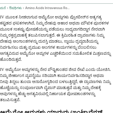
ಮನೆ
ಔಷಧಿಗಳು
Amino Acids Intravenous Route
IV ಮೂಲಕ ನೀಡಲಾಗುವ ಅಮೈನೋ ಆಮ್ಲಗಳು ಪ್ರೋಟೀನ್‌ನ ಅತ್ಯಗತ್ಯ
ಕಟ್ಟಡದ ಘಟಕಗಳಾಗಿವೆ, ನಿಮ್ಮ ದೇಹವು ಆಹಾರ ಅಥವಾ ಮೌಖಿಕ ಪೂರಕಗಳ
ಮೂಲಕ ಸಾಕಷ್ಟು ಪೋಷಣೆಯನ್ನು ಪಡೆಯಲು ಸಾಧ್ಯವಾಗದಿದ್ದಾಗ ನೇರವಾಗಿ
ನಿಮ್ಮ ರಕ್ತಪ್ರವಾಹಕ್ಕೆ ತಲುಪಿಸಲಾಗುತ್ತದೆ. ಈ ಕ್ರಿಮಿರಹಿತ ದ್ರಾವಣಗಳು ನಿಮ್ಮ
ದೇಹವು ಅಂಗಾಂಶಗಳನ್ನು ದುರಸ್ತಿ ಮಾಡಲು, ಸ್ನಾಯು ದ್ರವ್ಯರಾಶಿಯನ್ನು
ನಿರ್ವಹಿಸಲು ಮತ್ತು ಪ್ರಮುಖ ಅಂಗಗಳ ಕಾರ್ಯಗಳನ್ನು ಬೆಂಬಲಿಸಲು
ಅಗತ್ಯವಿರುವ ಅಮೈನೋ ಆಮ್ಲಗಳ ಎಚ್ಚರಿಕೆಯಿಂದ ಸಮತೋಲಿತ ಮಿಶ್ರಣವನ್ನು
ಹೊಂದಿರುತ್ತವೆ.
IV ಅಮೈನೋ ಆಮ್ಲಗಳನ್ನು ನೇರ ಪೌಷ್ಟಿಕಾಂಶದ ಜೀವ ರೇಖೆ ಎಂದು ಯೋಚಿಸಿ.
ನಿಮ್ಮ ಜೀರ್ಣಾಂಗ ವ್ಯವಸ್ಥೆಯು ಸರಿಯಾಗಿ ಕಾರ್ಯನಿರ್ವಹಿಸದಿದ್ದಾಗ ಅಥವಾ
ನೀವು ತಿನ್ನಲು ತುಂಬಾ ಅನಾರೋಗ್ಯದಿಂದ ಬಳಲುತ್ತಿದ್ದರೆ, ಈ ದ್ರಾವಣಗಳು ನಿಮ್ಮ
ಹೊಟ್ಟೆಯನ್ನು ಸಂಪೂರ್ಣವಾಗಿ ಬೈಪಾಸ್ ಮಾಡುತ್ತವೆ ಮತ್ತು ನಿಮ್ಮ ದೇಹಕ್ಕೆ
ಅವುಗಳನ್ನು ಹೆಚ್ಚು ಅಗತ್ಯವಿರುವಲ್ಲಿ ನಿರ್ಣಾಯಕ ಪೋಷಕಾಂಶಗಳನ್ನು
ತಲುಪಿಸುತ್ತವೆ.
ಅಮೈನೋ ಆಮ್ಲಗಳು ಯಾವುವು (ಇಂಟ್ರಾವೆನಸ್