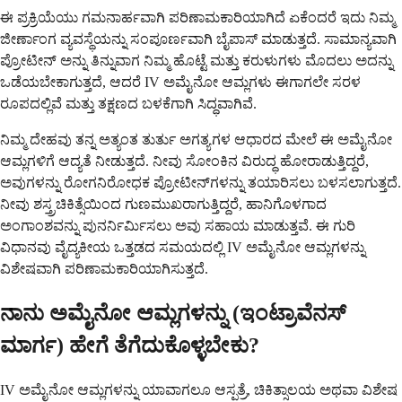
ಈ ಪ್ರಕ್ರಿಯೆಯು ಗಮನಾರ್ಹವಾಗಿ ಪರಿಣಾಮಕಾರಿಯಾಗಿದೆ ಏಕೆಂದರೆ ಇದು ನಿಮ್ಮ
ಜೀರ್ಣಾಂಗ ವ್ಯವಸ್ಥೆಯನ್ನು ಸಂಪೂರ್ಣವಾಗಿ ಬೈಪಾಸ್ ಮಾಡುತ್ತದೆ. ಸಾಮಾನ್ಯವಾಗಿ
ಪ್ರೋಟೀನ್ ಅನ್ನು ತಿನ್ನುವಾಗ ನಿಮ್ಮ ಹೊಟ್ಟೆ ಮತ್ತು ಕರುಳುಗಳು ಮೊದಲು ಅದನ್ನು
ಒಡೆಯಬೇಕಾಗುತ್ತದೆ, ಆದರೆ IV ಅಮೈನೋ ಆಮ್ಲಗಳು ಈಗಾಗಲೇ ಸರಳ
ರೂಪದಲ್ಲಿವೆ ಮತ್ತು ತಕ್ಷಣದ ಬಳಕೆಗಾಗಿ ಸಿದ್ಧವಾಗಿವೆ.
ನಿಮ್ಮ ದೇಹವು ತನ್ನ ಅತ್ಯಂತ ತುರ್ತು ಅಗತ್ಯಗಳ ಆಧಾರದ ಮೇಲೆ ಈ ಅಮೈನೋ
ಆಮ್ಲಗಳಿಗೆ ಆದ್ಯತೆ ನೀಡುತ್ತದೆ. ನೀವು ಸೋಂಕಿನ ವಿರುದ್ಧ ಹೋರಾಡುತ್ತಿದ್ದರೆ,
ಅವುಗಳನ್ನು ರೋಗನಿರೋಧಕ ಪ್ರೋಟೀನ್‌ಗಳನ್ನು ತಯಾರಿಸಲು ಬಳಸಲಾಗುತ್ತದೆ.
ನೀವು ಶಸ್ತ್ರಚಿಕಿತ್ಸೆಯಿಂದ ಗುಣಮುಖರಾಗುತ್ತಿದ್ದರೆ, ಹಾನಿಗೊಳಗಾದ
ಅಂಗಾಂಶವನ್ನು ಪುನರ್ನಿರ್ಮಿಸಲು ಅವು ಸಹಾಯ ಮಾಡುತ್ತವೆ. ಈ ಗುರಿ
ವಿಧಾನವು ವೈದ್ಯಕೀಯ ಒತ್ತಡದ ಸಮಯದಲ್ಲಿ IV ಅಮೈನೋ ಆಮ್ಲಗಳನ್ನು
ವಿಶೇಷವಾಗಿ ಪರಿಣಾಮಕಾರಿಯಾಗಿಸುತ್ತದೆ.
ನಾನು ಅಮೈನೋ ಆಮ್ಲಗಳನ್ನು (ಇಂಟ್ರಾವೆನಸ್
ಮಾರ್ಗ) ಹೇಗೆ ತೆಗೆದುಕೊಳ್ಳಬೇಕು?
IV ಅಮೈನೋ ಆಮ್ಲಗಳನ್ನು ಯಾವಾಗಲೂ ಆಸ್ಪತ್ರೆ, ಚಿಕಿತ್ಸಾಲಯ ಅಥವಾ ವಿಶೇಷ