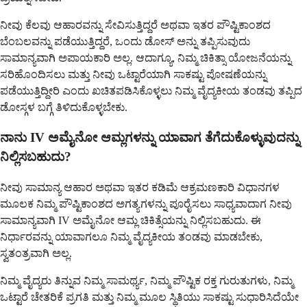
ನೀವು ಕೆಲವು ಆಹಾರವನ್ನು ಸೇವಿಸುತ್ತಿದ್ದರೆ ಅಥವಾ ಇತರ ಪೌಷ್ಟಿಕಾಂಶದ
ಬೆಂಬಲವನ್ನು ಪಡೆಯುತ್ತಿದ್ದರೆ, ಒಂದು ಡೋಸ್ ಅನ್ನು ತಪ್ಪಿಸುವುದು
ಸಾಮಾನ್ಯವಾಗಿ ಅಪಾಯಕಾರಿ ಅಲ್ಲ. ಆದಾಗ್ಯೂ, ನಿಮ್ಮ ಚಿಕಿತ್ಸಾ ಯೋಜನೆಯನ್ನು
ಸರಿಹೊಂದಿಸಲು ಮತ್ತು ನೀವು ಒಟ್ಟಾರೆಯಾಗಿ ಸಾಕಷ್ಟು ಪೋಷಣೆಯನ್ನು
ಪಡೆಯುತ್ತಿದ್ದೀರಿ ಎಂದು ಖಚಿತಪಡಿಸಿಕೊಳ್ಳಲು ನಿಮ್ಮ ವೈದ್ಯಕೀಯ ತಂಡವು ತಪ್ಪಿದ
ಡೋಸ್ಗಳ ಬಗ್ಗೆ ತಿಳಿದುಕೊಳ್ಳಬೇಕು.
ನಾನು IV ಅಮೈನೋ ಆಮ್ಲಗಳನ್ನು ಯಾವಾಗ ತೆಗೆದುಕೊಳ್ಳುವುದನ್ನು
ನಿಲ್ಲಿಸಬಹುದು?
ನೀವು ಸಾಮಾನ್ಯ ಆಹಾರ ಅಥವಾ ಇತರ ಕಡಿಮೆ ಆಕ್ರಮಣಕಾರಿ ವಿಧಾನಗಳ
ಮೂಲಕ ನಿಮ್ಮ ಪೌಷ್ಟಿಕಾಂಶದ ಅಗತ್ಯಗಳನ್ನು ಪೂರೈಸಲು ಸಾಧ್ಯವಾದಾಗ ನೀವು
ಸಾಮಾನ್ಯವಾಗಿ IV ಅಮೈನೋ ಆಮ್ಲ ಚಿಕಿತ್ಸೆಯನ್ನು ನಿಲ್ಲಿಸಬಹುದು. ಈ
ನಿರ್ಧಾರವನ್ನು ಯಾವಾಗಲೂ ನಿಮ್ಮ ವೈದ್ಯಕೀಯ ತಂಡವು ಮಾಡಬೇಕು,
ಸ್ವತಂತ್ರವಾಗಿ ಅಲ್ಲ.
ನಿಮ್ಮ ವೈದ್ಯರು ತಿನ್ನುವ ನಿಮ್ಮ ಸಾಮರ್ಥ್ಯ, ನಿಮ್ಮ ಪೌಷ್ಟಿಕ ರಕ್ತ ಗುರುತುಗಳು, ನಿಮ್ಮ
ಒಟ್ಟಾರೆ ಚೇತರಿಕೆ ಪ್ರಗತಿ ಮತ್ತು ನಿಮ್ಮ ಮೂಲ ಸ್ಥಿತಿಯು ಸಾಕಷ್ಟು ಸುಧಾರಿಸಿದೆಯೇ