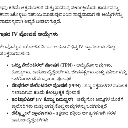
ಇವು ಕಡಿಮೆ ಆಕ್ರಮಣಕಾರಿ ಮತ್ತು ಸಾಮಾನ್ಯ ಜೀರ್ಣಕ್ರಿಯೆಯ ಕಾರ್ಯವನ್ನು
ಕಾಪಾಡಿಕೊಳ್ಳಲು ಸಹಾಯ ಮಾಡುವುದರಿಂದ ಸಾಧ್ಯವಾದಾಗ ಈ ಆಯ್ಕೆಗಳನ್ನು
ಸಾಮಾನ್ಯವಾಗಿ ಆದ್ಯತೆ ನೀಡಲಾಗುತ್ತದೆ.
ಇತರ IV ಪೋಷಣೆ ಆಯ್ಕೆಗಳು
ಕೆಲವೊಮ್ಮೆ ಸಂಯೋಜಿತ ವಿಧಾನ ಅಥವಾ ವಿಭಿನ್ನ IV ದ್ರಾವಣಗಳು ಹೆಚ್ಚು
ಸೂಕ್ತವಾಗಬಹುದು:
ಒಟ್ಟು ಪೇರೆಂಟರಲ್ ಪೋಷಣೆ (TPN)
- ಅಮೈನೋ ಆಮ್ಲಗಳು,
ಕೊಬ್ಬುಗಳು, ಕಾರ್ಬೋಹೈಡ್ರೇಟ್‌ಗಳು, ಜೀವಸತ್ವಗಳು ಮತ್ತು ಖನಿಜಗಳನ್ನು
ಒಳಗೊಂಡಂತೆ ಸಂಪೂರ್ಣ ಪೋಷಣೆ
ಪೆರಿಫೆರಲ್ ಪೇರೆಂಟರಲ್ ಪೋಷಣೆ (PPN)
- ಸಣ್ಣ ರಕ್ತನಾಳಗಳ ಮೂಲಕ
ನೀಡಲಾಗುವ ಕಡಿಮೆ ಕೇಂದ್ರೀಕೃತ ಪೋಷಣೆ
ಇಂಟ್ರಾಲಿಪಿಡ್ (IV ಕೊಬ್ಬು ಎಮಲ್ಷನ್)
- ಅಮೈನೋ ಆಮ್ಲಗಳ ಜೊತೆಗೆ
ಕ್ಯಾಲೊರಿಗಳು ಮತ್ತು ಅಗತ್ಯ ಕೊಬ್ಬಿನಾಮ್ಲಗಳನ್ನು ಒದಗಿಸುತ್ತದೆ
ಡೆಕ್ಸ್ಟ್ರೋಸ್ ದ್ರಾವಣಗಳು
- ತಕ್ಷಣದ ಶಕ್ತಿಯ ಅಗತ್ಯಗಳಿಗಾಗಿ ಸರಳ
ಕಾರ್ಬೋಹೈಡ್ರೇಟ್‌ಗಳು