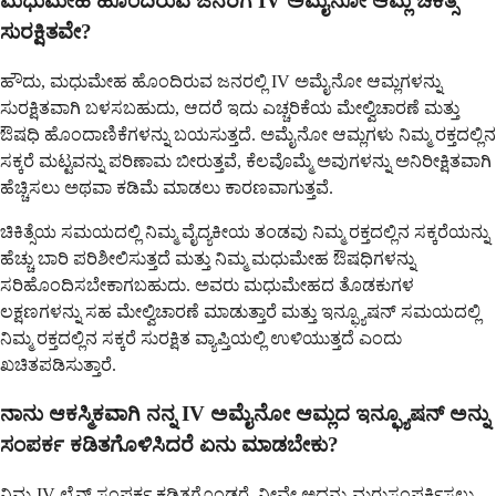
ಮಧುಮೇಹ ಹೊಂದಿರುವ ಜನರಿಗೆ IV ಅಮೈನೋ ಆಮ್ಲ ಚಿಕಿತ್ಸೆ
ಸುರಕ್ಷಿತವೇ?
ಹೌದು, ಮಧುಮೇಹ ಹೊಂದಿರುವ ಜನರಲ್ಲಿ IV ಅಮೈನೋ ಆಮ್ಲಗಳನ್ನು
ಸುರಕ್ಷಿತವಾಗಿ ಬಳಸಬಹುದು, ಆದರೆ ಇದು ಎಚ್ಚರಿಕೆಯ ಮೇಲ್ವಿಚಾರಣೆ ಮತ್ತು
ಔಷಧಿ ಹೊಂದಾಣಿಕೆಗಳನ್ನು ಬಯಸುತ್ತದೆ. ಅಮೈನೋ ಆಮ್ಲಗಳು ನಿಮ್ಮ ರಕ್ತದಲ್ಲಿನ
ಸಕ್ಕರೆ ಮಟ್ಟವನ್ನು ಪರಿಣಾಮ ಬೀರುತ್ತವೆ, ಕೆಲವೊಮ್ಮೆ ಅವುಗಳನ್ನು ಅನಿರೀಕ್ಷಿತವಾಗಿ
ಹೆಚ್ಚಿಸಲು ಅಥವಾ ಕಡಿಮೆ ಮಾಡಲು ಕಾರಣವಾಗುತ್ತವೆ.
ಚಿಕಿತ್ಸೆಯ ಸಮಯದಲ್ಲಿ ನಿಮ್ಮ ವೈದ್ಯಕೀಯ ತಂಡವು ನಿಮ್ಮ ರಕ್ತದಲ್ಲಿನ ಸಕ್ಕರೆಯನ್ನು
ಹೆಚ್ಚು ಬಾರಿ ಪರಿಶೀಲಿಸುತ್ತದೆ ಮತ್ತು ನಿಮ್ಮ ಮಧುಮೇಹ ಔಷಧಿಗಳನ್ನು
ಸರಿಹೊಂದಿಸಬೇಕಾಗಬಹುದು. ಅವರು ಮಧುಮೇಹದ ತೊಡಕುಗಳ
ಲಕ್ಷಣಗಳನ್ನು ಸಹ ಮೇಲ್ವಿಚಾರಣೆ ಮಾಡುತ್ತಾರೆ ಮತ್ತು ಇನ್ಫ್ಯೂಷನ್ ಸಮಯದಲ್ಲಿ
ನಿಮ್ಮ ರಕ್ತದಲ್ಲಿನ ಸಕ್ಕರೆ ಸುರಕ್ಷಿತ ವ್ಯಾಪ್ತಿಯಲ್ಲಿ ಉಳಿಯುತ್ತದೆ ಎಂದು
ಖಚಿತಪಡಿಸುತ್ತಾರೆ.
ನಾನು ಆಕಸ್ಮಿಕವಾಗಿ ನನ್ನ IV ಅಮೈನೋ ಆಮ್ಲದ ಇನ್ಫ್ಯೂಷನ್ ಅನ್ನು
ಸಂಪರ್ಕ ಕಡಿತಗೊಳಿಸಿದರೆ ಏನು ಮಾಡಬೇಕು?
ನಿಮ್ಮ IV ಲೈನ್ ಸಂಪರ್ಕ ಕಡಿತಗೊಂಡರೆ, ನೀವೇ ಅದನ್ನು ಮರುಸಂಪರ್ಕಿಸಲು