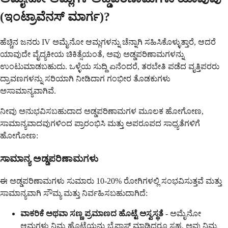
(ಇಂಟ್ರಾವೆನಸ್ ಮಾರ್ಗ)?
ಹೆಚ್ಚಿನ ಜನರು IV ಅಮೈನೋ ಆಮ್ಲಗಳನ್ನು ಚೆನ್ನಾಗಿ ಸಹಿಸಿಕೊಳ್ಳುತ್ತಾರೆ, ಆದರೆ
ಯಾವುದೇ ವೈದ್ಯಕೀಯ ಚಿಕಿತ್ಸೆಯಂತೆ, ಅವು ಅಡ್ಡಪರಿಣಾಮಗಳನ್ನು
ಉಂಟುಮಾಡಬಹುದು. ಒಳ್ಳೆಯ ಸುದ್ದಿ ಏನೆಂದರೆ, ತರಬೇತಿ ಪಡೆದ ವೃತ್ತಿಪರರು
ದ್ರಾವಣಗಳನ್ನು ಸರಿಯಾಗಿ ನೀಡಿದಾಗ ಗಂಭೀರ ತೊಡಕುಗಳು
ಅಸಾಮಾನ್ಯವಾಗಿವೆ.
ನೀವು ಅನುಭವಿಸಬಹುದಾದ ಅಡ್ಡಪರಿಣಾಮಗಳ ಮೂಲಕ ಹೋಗೋಣ,
ಸಾಮಾನ್ಯವಾದವುಗಳಿಂದ ಪ್ರಾರಂಭಿಸಿ ಮತ್ತು ಅಪರೂಪದ ಸಾಧ್ಯತೆಗಳಿಗೆ
ಹೋಗೋಣ:
ಸಾಮಾನ್ಯ ಅಡ್ಡಪರಿಣಾಮಗಳು
ಈ ಅಡ್ಡಪರಿಣಾಮಗಳು ಸುಮಾರು 10-20% ರೋಗಿಗಳಲ್ಲಿ ಸಂಭವಿಸುತ್ತವೆ ಮತ್ತು
ಸಾಮಾನ್ಯವಾಗಿ ಸೌಮ್ಯ ಮತ್ತು ನಿರ್ವಹಿಸಬಹುದಾಗಿದೆ:
ವಾಕರಿಕೆ ಅಥವಾ ಸಣ್ಣ ಪ್ರಮಾಣದ ಹೊಟ್ಟೆ ಅಸ್ವಸ್ಥತೆ
- ಅಮೈನೋ
ಆಮ್ಲಗಳು ನಿಮ್ಮ ಹೊಟ್ಟೆಯನ್ನು ಬೈಪಾಸ್ ಮಾಡಿದರೂ ಸಹ, ಅವು ನಿಮ್ಮ