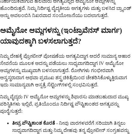
ನಿರ್ಣಾಯಕವಾಗುವ ಹಲವಾರು ಅಗತ್ಯವಿಲ್ಲದ ಅಮೈನೋ ಆಮ್ಲಗಳನ್ನು
ಹೊಂದಿರುತ್ತವೆ. ನಿಮ್ಮ ನಿರ್ದಿಷ್ಟ ವೈದ್ಯಕೀಯ ಅಗತ್ಯಗಳು ಮತ್ತು ಬಳಸಿದ ಬ್ರ್ಯಾಂಡ್
ಅನ್ನು ಅವಲಂಬಿಸಿ ನಿಖರವಾದ ಸಂಯೋಜನೆಯು ಬದಲಾಗುತ್ತದೆ.
ಅಮೈನೋ ಆಮ್ಲಗಳನ್ನು (ಇಂಟ್ರಾವೆನಸ್ ಮಾರ್ಗ)
ಯಾವುದಕ್ಕಾಗಿ ಬಳಸಲಾಗುತ್ತದೆ?
ನಿಮ್ಮ ದೇಹಕ್ಕೆ ಪ್ರೋಟೀನ್ ಪೋಷಣೆಯ ಅಗತ್ಯವಿದ್ದಾಗ ಆದರೆ ಸಾಮಾನ್ಯ ಆಹಾರ
ಸೇವನೆಯ ಮೂಲಕ ಅದನ್ನು ಪಡೆಯಲು ಸಾಧ್ಯವಾಗದಿದ್ದಾಗ IV ಅಮೈನೋ
ಆಮ್ಲಗಳನ್ನು ಮುಖ್ಯವಾಗಿ ಬಳಸಲಾಗುತ್ತದೆ. ರೋಗಿಗಳು ಗಂಭೀರವಾಗಿ
ಅಸ್ವಸ್ಥರಾದಾಗ ಅಥವಾ ಪ್ರಮುಖ ಶಸ್ತ್ರಚಿಕಿತ್ಸೆಯಿಂದ ಚೇತರಿಸಿಕೊಳ್ಳುತ್ತಿರುವಾಗ
ಇದು ಸಾಮಾನ್ಯವಾಗಿ ಆಸ್ಪತ್ರೆ ಸೆಟ್ಟಿಂಗ್‌ಗಳಲ್ಲಿ ಸಂಭವಿಸುತ್ತದೆ.
ನಿಮ್ಮ ವೈದ್ಯರು IV ಅಮೈನೋ ಆಮ್ಲಗಳನ್ನು ಶಿಫಾರಸು ಮಾಡಬಹುದಾದ ಮುಖ್ಯ
ಪರಿಸ್ಥಿತಿಗಳು ಇಲ್ಲಿವೆ, ಪ್ರತಿಯೊಂದೂ ನಿರ್ದಿಷ್ಟ ಪೌಷ್ಟಿಕಾಂಶದ ಅಗತ್ಯವನ್ನು
ಪೂರೈಸುತ್ತದೆ:
ತೀವ್ರ ಪೌಷ್ಟಿಕಾಂಶ ಕೊರತೆ
- ನೀವು ವಾರಗಳವರೆಗೆ ಸರಿಯಾಗಿ ತಿನ್ನಲು
ಸಾಧ್ಯವಾಗದಿದ್ದಾಗ ಮತ್ತು ನಿಮ್ಮ ದೇಹವು ತನ್ನ ಪ್ರೋಟೀನ್ ಸಂಗ್ರಹವನ್ನು