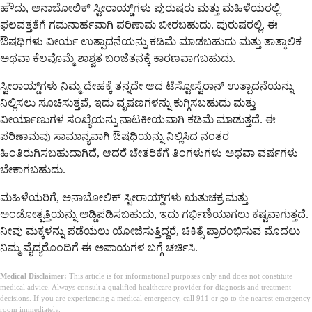
ಹೌದು, ಅನಾಬೋಲಿಕ್ ಸ್ಟೀರಾಯ್ಡ್‌ಗಳು ಪುರುಷರು ಮತ್ತು ಮಹಿಳೆಯರಲ್ಲಿ
ಫಲವತ್ತತೆಗೆ ಗಮನಾರ್ಹವಾಗಿ ಪರಿಣಾಮ ಬೀರಬಹುದು. ಪುರುಷರಲ್ಲಿ, ಈ
ಔಷಧಿಗಳು ವೀರ್ಯ ಉತ್ಪಾದನೆಯನ್ನು ಕಡಿಮೆ ಮಾಡಬಹುದು ಮತ್ತು ತಾತ್ಕಾಲಿಕ
ಅಥವಾ ಕೆಲವೊಮ್ಮೆ ಶಾಶ್ವತ ಬಂಜೆತನಕ್ಕೆ ಕಾರಣವಾಗಬಹುದು.
ಸ್ಟೀರಾಯ್ಡ್‌ಗಳು ನಿಮ್ಮ ದೇಹಕ್ಕೆ ತನ್ನದೇ ಆದ ಟೆಸ್ಟೋಸ್ಟೆರಾನ್ ಉತ್ಪಾದನೆಯನ್ನು
ನಿಲ್ಲಿಸಲು ಸೂಚಿಸುತ್ತವೆ, ಇದು ವೃಷಣಗಳನ್ನು ಕುಗ್ಗಿಸಬಹುದು ಮತ್ತು
ವೀರ್ಯಾಣುಗಳ ಸಂಖ್ಯೆಯನ್ನು ನಾಟಕೀಯವಾಗಿ ಕಡಿಮೆ ಮಾಡುತ್ತದೆ. ಈ
ಪರಿಣಾಮವು ಸಾಮಾನ್ಯವಾಗಿ ಔಷಧಿಯನ್ನು ನಿಲ್ಲಿಸಿದ ನಂತರ
ಹಿಂತಿರುಗಿಸಬಹುದಾಗಿದೆ, ಆದರೆ ಚೇತರಿಕೆಗೆ ತಿಂಗಳುಗಳು ಅಥವಾ ವರ್ಷಗಳು
ಬೇಕಾಗಬಹುದು.
ಮಹಿಳೆಯರಿಗೆ, ಅನಾಬೋಲಿಕ್ ಸ್ಟೀರಾಯ್ಡ್‌ಗಳು ಋತುಚಕ್ರ ಮತ್ತು
ಅಂಡೋತ್ಪತ್ತಿಯನ್ನು ಅಡ್ಡಿಪಡಿಸಬಹುದು, ಇದು ಗರ್ಭಿಣಿಯಾಗಲು ಕಷ್ಟವಾಗುತ್ತದೆ.
ನೀವು ಮಕ್ಕಳನ್ನು ಪಡೆಯಲು ಯೋಜಿಸುತ್ತಿದ್ದರೆ, ಚಿಕಿತ್ಸೆ ಪ್ರಾರಂಭಿಸುವ ಮೊದಲು
ನಿಮ್ಮ ವೈದ್ಯರೊಂದಿಗೆ ಈ ಅಪಾಯಗಳ ಬಗ್ಗೆ ಚರ್ಚಿಸಿ.
Medical Disclaimer:
This article is for informational purposes only and does not constitute
medical advice. Always consult a qualified healthcare provider for diagnosis and treatment
decisions. If you are experiencing a medical emergency, call 911 or go to the nearest emergency
room immediately.