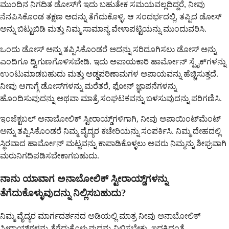
ಮುಂದಿನ ನಿಗದಿತ ಡೋಸ್‌ಗೆ ಇದು ಬಹುತೇಕ ಸಮಯವಲ್ಲದಿದ್ದರೆ, ನೀವು
ನೆನಪಿಸಿಕೊಂಡ ತಕ್ಷಣ ಅದನ್ನು ತೆಗೆದುಕೊಳ್ಳಿ. ಆ ಸಂದರ್ಭದಲ್ಲಿ, ತಪ್ಪಿದ ಡೋಸ್
ಅನ್ನು ಬಿಟ್ಟುಬಿಡಿ ಮತ್ತು ನಿಮ್ಮ ಸಾಮಾನ್ಯ ವೇಳಾಪಟ್ಟಿಯನ್ನು ಮುಂದುವರಿಸಿ.
ಒಂದು ಡೋಸ್ ಅನ್ನು ತಪ್ಪಿಸಿಕೊಂಡರೆ ಅದನ್ನು ಸರಿದೂಗಿಸಲು ಡೋಸ್ ಅನ್ನು
ಎಂದಿಗೂ ದ್ವಿಗುಣಗೊಳಿಸಬೇಡಿ. ಇದು ಅಪಾಯಕಾರಿ ಹಾರ್ಮೋನ್ ಸ್ಪೈಕ್‌ಗಳನ್ನು
ಉಂಟುಮಾಡಬಹುದು ಮತ್ತು ಅಡ್ಡಪರಿಣಾಮಗಳ ಅಪಾಯವನ್ನು ಹೆಚ್ಚಿಸುತ್ತದೆ.
ನೀವು ಆಗಾಗ್ಗೆ ಡೋಸ್‌ಗಳನ್ನು ಮರೆತರೆ, ಫೋನ್ ಜ್ಞಾಪನೆಗಳನ್ನು
ಹೊಂದಿಸುವುದನ್ನು ಅಥವಾ ಮಾತ್ರೆ ಸಂಘಟಕವನ್ನು ಬಳಸುವುದನ್ನು ಪರಿಗಣಿಸಿ.
ಇಂಜೆಕ್ಟಬಲ್ ಅನಾಬೋಲಿಕ್ ಸ್ಟೀರಾಯ್ಡ್‌ಗಳಿಗಾಗಿ, ನೀವು ಅಪಾಯಿಂಟ್‌ಮೆಂಟ್
ಅನ್ನು ತಪ್ಪಿಸಿಕೊಂಡರೆ ನಿಮ್ಮ ವೈದ್ಯರ ಕಚೇರಿಯನ್ನು ಸಂಪರ್ಕಿಸಿ. ನಿಮ್ಮ ದೇಹದಲ್ಲಿ
ಸ್ಥಿರವಾದ ಹಾರ್ಮೋನ್ ಮಟ್ಟವನ್ನು ಕಾಪಾಡಿಕೊಳ್ಳಲು ಅವರು ನಿಮ್ಮನ್ನು ಶೀಘ್ರವಾಗಿ
ಮರುನಿಗದಿಪಡಿಸಬೇಕಾಗಬಹುದು.
ನಾನು ಯಾವಾಗ ಅನಾಬೋಲಿಕ್ ಸ್ಟೀರಾಯ್ಡ್‌ಗಳನ್ನು
ತೆಗೆದುಕೊಳ್ಳುವುದನ್ನು ನಿಲ್ಲಿಸಬಹುದು?
ನಿಮ್ಮ ವೈದ್ಯರ ಮಾರ್ಗದರ್ಶನದ ಅಡಿಯಲ್ಲಿ ಮಾತ್ರ ನೀವು ಅನಾಬೋಲಿಕ್
ಸ್ಟೀರಾಯ್ಡ್‌ಗಳನ್ನು ತೆಗೆದುಕೊಳ್ಳುವುದನ್ನು ನಿಲ್ಲಿಸಬೇಕು. ಇದ್ದಕ್ಕಿದ್ದಂತೆ