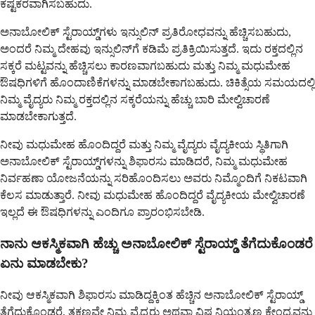
ಕಷ್ಟಕರವಾಗಿಸಬಹುದು.
ಅನಾಬೋಲಿಕ್ ಸ್ಟೆರಾಯ್ಡ್‌ಗಳು ಇನ್ಸುಲಿನ್ ಪ್ರತಿರೋಧವನ್ನು ಹೆಚ್ಚಿಸಬಹುದು,
ಅಂದರೆ ನಿಮ್ಮ ದೇಹವು ಇನ್ಸುಲಿನ್‌ಗೆ ಕಡಿಮೆ ಪ್ರತಿಕ್ರಿಯಿಸುತ್ತದೆ. ಇದು ರಕ್ತದಲ್ಲಿನ
ಸಕ್ಕರೆ ಮಟ್ಟವನ್ನು ಹೆಚ್ಚಿಸಲು ಕಾರಣವಾಗಬಹುದು ಮತ್ತು ನಿಮ್ಮ ಮಧುಮೇಹ
ಔಷಧಿಗಳಿಗೆ ಹೊಂದಾಣಿಕೆಗಳನ್ನು ಮಾಡಬೇಕಾಗಬಹುದು. ಚಿಕಿತ್ಸೆಯ ಸಮಯದಲ್ಲಿ
ನಿಮ್ಮ ವೈದ್ಯರು ನಿಮ್ಮ ರಕ್ತದಲ್ಲಿನ ಸಕ್ಕರೆಯನ್ನು ಹೆಚ್ಚು ಬಾರಿ ಮೇಲ್ವಿಚಾರಣೆ
ಮಾಡಬೇಕಾಗುತ್ತದೆ.
ನೀವು ಮಧುಮೇಹ ಹೊಂದಿದ್ದರೆ ಮತ್ತು ನಿಮ್ಮ ವೈದ್ಯರು ವೈದ್ಯಕೀಯ ಸ್ಥಿತಿಗಾಗಿ
ಅನಾಬೋಲಿಕ್ ಸ್ಟೆರಾಯ್ಡ್‌ಗಳನ್ನು ಶಿಫಾರಸು ಮಾಡಿದರೆ, ನಿಮ್ಮ ಮಧುಮೇಹ
ನಿರ್ವಹಣಾ ಯೋಜನೆಯನ್ನು ಸರಿಹೊಂದಿಸಲು ಅವರು ನಿಮ್ಮೊಂದಿಗೆ ನಿಕಟವಾಗಿ
ಕೆಲಸ ಮಾಡುತ್ತಾರೆ. ನೀವು ಮಧುಮೇಹ ಹೊಂದಿದ್ದರೆ ವೈದ್ಯಕೀಯ ಮೇಲ್ವಿಚಾರಣೆ
ಇಲ್ಲದೆ ಈ ಔಷಧಿಗಳನ್ನು ಎಂದಿಗೂ ಪ್ರಾರಂಭಿಸಬೇಡಿ.
ನಾನು ಆಕಸ್ಮಿಕವಾಗಿ ಹೆಚ್ಚು ಅನಾಬೋಲಿಕ್ ಸ್ಟೆರಾಯ್ಡ್ ತೆಗೆದುಕೊಂಡರೆ
ಏನು ಮಾಡಬೇಕು?
ನೀವು ಆಕಸ್ಮಿಕವಾಗಿ ಶಿಫಾರಸು ಮಾಡಿದ್ದಕ್ಕಿಂತ ಹೆಚ್ಚಿನ ಅನಾಬೋಲಿಕ್ ಸ್ಟೆರಾಯ್ಡ್
ತೆಗೆದುಕೊಂಡರೆ, ತಕ್ಷಣವೇ ನಿಮ್ಮ ವೈದ್ಯರು ಅಥವಾ ವಿಷ ನಿಯಂತ್ರಣ ಕೇಂದ್ರವನ್ನು