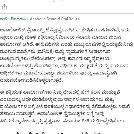
ಮನೆ
ಔಷಧಿಗಳು
Anabolic Steroid Oral Route Parenteral Route
ಅನಾಬೋಲಿಕ್ ಸ್ಟೆರಾಯ್ಡ್ಸ್ ಟೆಸ್ಟೋಸ್ಟೆರಾನ್‌ನ ಸಂಶ್ಲೇಷಿತ ರೂಪಗಳಾಗಿವೆ, ಇದು
ಸ್ನಾಯು ಮತ್ತು ಮೂಳೆ ಶಕ್ತಿಯನ್ನು ನಿರ್ಮಿಸಲು ಸಹಾಯ ಮಾಡುವ ಪುರುಷ
ಹಾರ್ಮೋನ್ ಆಗಿದೆ. ಈ ಔಷಧಿಗಳು ಎರಡು ಮುಖ್ಯ ರೂಪಗಳಲ್ಲಿ ಬರುತ್ತವೆ: ನೀವು
ನುಂಗುವ ಮಾತ್ರೆಗಳು (ಮೌಖಿಕ) ಮತ್ತು ಸ್ನಾಯುಗಳಿಗೆ ನೀಡಲಾಗುವ
ಚುಚ್ಚುಮದ್ದುಗಳು (ಪೇರೆಂಟರಲ್). ಅವು ಕಾನೂನುಬದ್ಧ ವೈದ್ಯಕೀಯ
ಉಪಯೋಗಗಳನ್ನು ಹೊಂದಿದ್ದರೂ, ವರ್ಧಿತ ಕಾರ್ಯಕ್ಷಮತೆಯನ್ನು ಬಯಸುವ
ಅಥ್ಲೀಟ್‌ಗಳು ಮತ್ತು ದೇಹದಾರ್ಢ್ಯ ಪಟುಗಳಿಂದ ಇದನ್ನು ಸಾಮಾನ್ಯವಾಗಿ
ದುರುಪಯೋಗಪಡಿಸಿಕೊಳ್ಳಲಾಗುತ್ತದೆ.
ಈ ಶಕ್ತಿಯುತ ಹಾರ್ಮೋನ್‌ಗಳು ನಿಮ್ಮ ದೇಹದಲ್ಲಿ ಹೇಗೆ ಕೆಲಸ ಮಾಡುತ್ತವೆ
ಎಂಬುದನ್ನು ಅರ್ಥಮಾಡಿಕೊಳ್ಳುವುದು ಅವುಗಳ ಅಪಾಯಗಳು ಮತ್ತು
ಪ್ರಯೋಜನಗಳ ಬಗ್ಗೆ ತಿಳುವಳಿಕೆಯುಳ್ಳ ನಿರ್ಧಾರಗಳನ್ನು ತೆಗೆದುಕೊಳ್ಳಲು ನಿಮಗೆ
ಸಹಾಯ ಮಾಡುತ್ತದೆ. ಅನಾಬೋಲಿಕ್ ಸ್ಟೆರಾಯ್ಡ್‌ಗಳ ಬಗ್ಗೆ ನೀವು
ತಿಳಿದುಕೊಳ್ಳಬೇಕಾದದ್ದನ್ನು ಸ್ಪಷ್ಟವಾದ, ಸಹಾಯಕ ರೀತಿಯಲ್ಲಿ ಅನ್ವೇಷಿಸೋಣ.