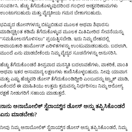
ಸಂಪರ್ಕಿಸಿ. ಹೆಚ್ಚು ತೆಗೆದುಕೊಳ್ಳುವುದರಿಂದ ಗಂಭೀರ ಅಡ್ಡಪರಿಣಾಮಗಳು
ಉಂಟಾಗಬಹುದು ಮತ್ತು ವೈದ್ಯಕೀಯ ಗಮನ ಬೇಕಾಗಬಹುದು.
ಭವಿಷ್ಯದ ಡೋಸ್‌ಗಳನ್ನು ಬಿಟ್ಟುಬಿಡುವ ಮೂಲಕ ಅಥವಾ ಶಿಫಾರಸು
ಮಾಡಿದ್ದಕ್ಕಿಂತ ಕಡಿಮೆ ತೆಗೆದುಕೊಳ್ಳುವ ಮೂಲಕ ಮಿತಿಮೀರಿದ ಸೇವನೆಯನ್ನು
“ಸಮತೋಲನಗೊಳಿಸಲು” ಪ್ರಯತ್ನಿಸಬೇಡಿ. ಇದು ನಿಮ್ಮ ದೇಹದಲ್ಲಿ
ಅಪಾಯಕಾರಿ ಹಾರ್ಮೋನ್ ಏರಿಳಿತಗಳನ್ನು ಉಂಟುಮಾಡಬಹುದು. ಬದಲಾಗಿ,
ಮುಂದೆ ಏನು ಮಾಡಬೇಕೆಂದು ನಿಮ್ಮ ವೈದ್ಯರ ಸೂಚನೆಗಳನ್ನು ಅನುಸರಿಸಿ.
ಹೆಚ್ಚು ತೆಗೆದುಕೊಂಡರೆ ತೀವ್ರವಾದ ಮನಸ್ಥಿತಿ ಬದಲಾವಣೆಗಳು, ವಾಕರಿಕೆ, ವಾಂತಿ
ಅಥವಾ ಇತರ ಅಸಾಮಾನ್ಯ ಲಕ್ಷಣಗಳು ಕಾಣಿಸಿಕೊಳ್ಳಬಹುದು. ನೀವು ಯಾವಾಗ
ಮತ್ತು ಎಷ್ಟು ಹೆಚ್ಚುವರಿ ಡೋಸ್ ತೆಗೆದುಕೊಂಡಿದ್ದೀರಿ ಎಂಬುದನ್ನು ಟ್ರ್ಯಾಕ್ ಮಾಡಿ,
ಏಕೆಂದರೆ ಈ ಮಾಹಿತಿಯು ಉತ್ತಮ ಕ್ರಮವನ್ನು ನಿರ್ಧರಿಸಲು ನಿಮ್ಮ ಆರೋಗ್ಯ
ರಕ್ಷಣೆ ನೀಡುಗರಿಗೆ ಸಹಾಯ ಮಾಡುತ್ತದೆ.
ನಾನು ಅನಾಬೋಲಿಕ್ ಸ್ಟೆರಾಯ್ಡ್‌ನ ಡೋಸ್ ಅನ್ನು ತಪ್ಪಿಸಿಕೊಂಡರೆ
ಏನು ಮಾಡಬೇಕು?
ನೀವು ನಿಮ್ಮ ಅನಾಬೋಲಿಕ್ ಸ್ಟೆರಾಯ್ಡ್‌ನ ಡೋಸ್ ಅನ್ನು ತಪ್ಪಿಸಿಕೊಂಡರೆ, ನಿಮ್ಮ