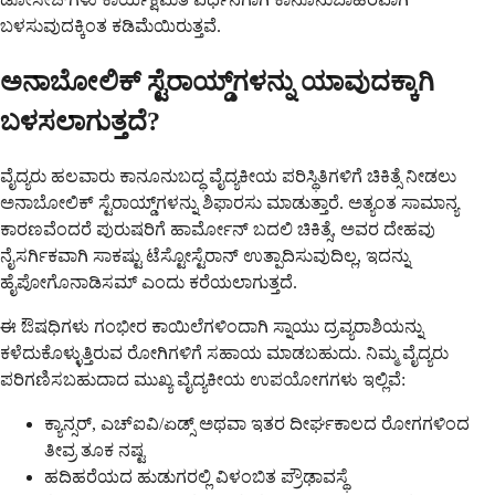
ಬಳಸುವುದಕ್ಕಿಂತ ಕಡಿಮೆಯಿರುತ್ತವೆ.
ಅನಾಬೋಲಿಕ್ ಸ್ಟೆರಾಯ್ಡ್‌ಗಳನ್ನು ಯಾವುದಕ್ಕಾಗಿ
ಬಳಸಲಾಗುತ್ತದೆ?
ವೈದ್ಯರು ಹಲವಾರು ಕಾನೂನುಬದ್ಧ ವೈದ್ಯಕೀಯ ಪರಿಸ್ಥಿತಿಗಳಿಗೆ ಚಿಕಿತ್ಸೆ ನೀಡಲು
ಅನಾಬೋಲಿಕ್ ಸ್ಟೆರಾಯ್ಡ್‌ಗಳನ್ನು ಶಿಫಾರಸು ಮಾಡುತ್ತಾರೆ. ಅತ್ಯಂತ ಸಾಮಾನ್ಯ
ಕಾರಣವೆಂದರೆ ಪುರುಷರಿಗೆ ಹಾರ್ಮೋನ್ ಬದಲಿ ಚಿಕಿತ್ಸೆ, ಅವರ ದೇಹವು
ನೈಸರ್ಗಿಕವಾಗಿ ಸಾಕಷ್ಟು ಟೆಸ್ಟೋಸ್ಟೆರಾನ್ ಉತ್ಪಾದಿಸುವುದಿಲ್ಲ, ಇದನ್ನು
ಹೈಪೋಗೊನಾಡಿಸಮ್ ಎಂದು ಕರೆಯಲಾಗುತ್ತದೆ.
ಈ ಔಷಧಿಗಳು ಗಂಭೀರ ಕಾಯಿಲೆಗಳಿಂದಾಗಿ ಸ್ನಾಯು ದ್ರವ್ಯರಾಶಿಯನ್ನು
ಕಳೆದುಕೊಳ್ಳುತ್ತಿರುವ ರೋಗಿಗಳಿಗೆ ಸಹಾಯ ಮಾಡಬಹುದು. ನಿಮ್ಮ ವೈದ್ಯರು
ಪರಿಗಣಿಸಬಹುದಾದ ಮುಖ್ಯ ವೈದ್ಯಕೀಯ ಉಪಯೋಗಗಳು ಇಲ್ಲಿವೆ:
ಕ್ಯಾನ್ಸರ್, ಎಚ್‌ಐವಿ/ಏಡ್ಸ್ ಅಥವಾ ಇತರ ದೀರ್ಘಕಾಲದ ರೋಗಗಳಿಂದ
ತೀವ್ರ ತೂಕ ನಷ್ಟ
ಹದಿಹರೆಯದ ಹುಡುಗರಲ್ಲಿ ವಿಳಂಬಿತ ಪ್ರೌಢಾವಸ್ಥೆ