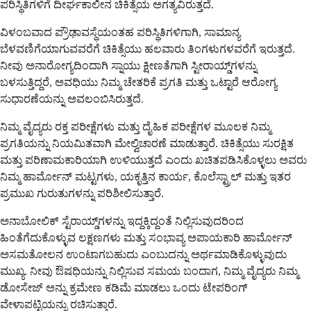
ಪರಿಸ್ಥಿತಿಗಳಿಗೆ ದೀರ್ಘಕಾಲೀನ ಚಿಕಿತ್ಸೆಯ ಅಗತ್ಯವಿರುತ್ತದೆ.
ವಿಳಂಬವಾದ ಪ್ರೌಢಾವಸ್ಥೆಯಂತಹ ಪರಿಸ್ಥಿತಿಗಳಿಗಾಗಿ, ಸಾಮಾನ್ಯ
ಬೆಳವಣಿಗೆಯಾಗುವವರೆಗೆ ಚಿಕಿತ್ಸೆಯು ಹಲವಾರು ತಿಂಗಳುಗಳವರೆಗೆ ಇರುತ್ತದೆ.
ನೀವು ಅನಾರೋಗ್ಯದಿಂದಾಗಿ ಸ್ನಾಯು ಕ್ಷೀಣತೆಗಾಗಿ ಸ್ಟೀರಾಯ್ಡ್‌ಗಳನ್ನು
ಬಳಸುತ್ತಿದ್ದರೆ, ಅವಧಿಯು ನಿಮ್ಮ ಚೇತರಿಕೆ ಪ್ರಗತಿ ಮತ್ತು ಒಟ್ಟಾರೆ ಆರೋಗ್ಯ
ಸುಧಾರಣೆಯನ್ನು ಅವಲಂಬಿಸಿರುತ್ತದೆ.
ನಿಮ್ಮ ವೈದ್ಯರು ರಕ್ತ ಪರೀಕ್ಷೆಗಳು ಮತ್ತು ದೈಹಿಕ ಪರೀಕ್ಷೆಗಳ ಮೂಲಕ ನಿಮ್ಮ
ಪ್ರಗತಿಯನ್ನು ನಿಯಮಿತವಾಗಿ ಮೇಲ್ವಿಚಾರಣೆ ಮಾಡುತ್ತಾರೆ. ಚಿಕಿತ್ಸೆಯು ಸುರಕ್ಷಿತ
ಮತ್ತು ಪರಿಣಾಮಕಾರಿಯಾಗಿ ಉಳಿಯುತ್ತದೆ ಎಂದು ಖಚಿತಪಡಿಸಿಕೊಳ್ಳಲು ಅವರು
ನಿಮ್ಮ ಹಾರ್ಮೋನ್ ಮಟ್ಟಗಳು, ಯಕೃತ್ತಿನ ಕಾರ್ಯ, ಕೊಲೆಸ್ಟ್ರಾಲ್ ಮತ್ತು ಇತರ
ಪ್ರಮುಖ ಗುರುತುಗಳನ್ನು ಪರಿಶೀಲಿಸುತ್ತಾರೆ.
ಅನಾಬೋಲಿಕ್ ಸ್ಟೆರಾಯ್ಡ್‌ಗಳನ್ನು ಇದ್ದಕ್ಕಿದ್ದಂತೆ ನಿಲ್ಲಿಸುವುದರಿಂದ
ಹಿಂತೆಗೆದುಕೊಳ್ಳುವ ಲಕ್ಷಣಗಳು ಮತ್ತು ಸಂಭಾವ್ಯ ಅಪಾಯಕಾರಿ ಹಾರ್ಮೋನ್
ಅಸಮತೋಲನ ಉಂಟಾಗಬಹುದು ಎಂಬುದನ್ನು ಅರ್ಥಮಾಡಿಕೊಳ್ಳುವುದು
ಮುಖ್ಯ. ನೀವು ಔಷಧಿಯನ್ನು ನಿಲ್ಲಿಸುವ ಸಮಯ ಬಂದಾಗ, ನಿಮ್ಮ ವೈದ್ಯರು ನಿಮ್ಮ
ಡೋಸೇಜ್ ಅನ್ನು ಕ್ರಮೇಣ ಕಡಿಮೆ ಮಾಡಲು ಒಂದು ಟೇಪರಿಂಗ್
ವೇಳಾಪಟ್ಟಿಯನ್ನು ರಚಿಸುತ್ತಾರೆ.