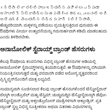
గర్భిణీ లేదా తల్లిపాలు ఇస్తున్న మహిళలు ఎప్పుడూ
అనాబాలిక్ స్టెరాయిడ్లను ఉపయోగించకూడదు, ఎందుకంటే అవి
అభివృద్ధి చెందుతున్న బిడ్డకు హాని కలిగిస్తాయి.
ಹೆಚ್ಚುವರಿಯಾಗಿ, ಮಕ್ಕಳನ್ನು ಪಡೆಯಲು ಪ್ರಯತ್ನಿಸುತ್ತಿರುವ ಪುರುಷರು ಈ
ಔಷಧಿಗಳು ವೀರ್ಯ ಉತ್ಪಾದನೆಯನ್ನು ಗಮನಾರ್ಹವಾಗಿ ಕಡಿಮೆ ಮಾಡಬಹುದು
ಎಂದು ತಿಳಿದಿರಬೇಕು.
ಅನಾಬೋಲಿಕ್ ಸ್ಟೆರಾಯ್ಡ್ ಬ್ರಾಂಡ್ ಹೆಸರುಗಳು
ಕೆಲವು ಔಷಧೀಯ ಕಂಪನಿಗಳು ವಿಭಿನ್ನ ಬ್ರಾಂಡ್ ಹೆಸರುಗಳ ಅಡಿಯಲ್ಲಿ
ಅನಾಬೋಲಿಕ್ ಸ್ಟೆರಾಯ್ಡ್‌ಗಳನ್ನು ತಯಾರಿಸುತ್ತವೆ. ಈ ಔಷಧಿಗಳನ್ನು ಬಿಗಿಯಾಗಿ
ನಿಯಂತ್ರಿಸಲಾಗುತ್ತದೆ ಮತ್ತು ಪರವಾನಗಿ ಪಡೆದ ಆರೋಗ್ಯ ವೃತ್ತಿಪರರಿಂದ
ಪ್ರಿಸ್ಕ್ರಿಪ್ಷನ್‌ನೊಂದಿಗೆ ಮಾತ್ರ ಲಭ್ಯವಿದೆ.
ಸಾಮಾನ್ಯವಾಗಿ ಸೂಚಿಸಲಾದ ಕೆಲವು ಬ್ರಾಂಡ್ ಹೆಸರುಗಳೆಂದರೆ ಟೆಸ್ಟೋಸ್ಟೆರಾನ್
ಜೆಲ್ಗಾಗಿ ಆಂಡ್ರೊಜೆಲ್ ಮತ್ತು ಟೆಸ್ಟಿಮ್, ಚುಚ್ಚುಮದ್ದಿನ ಟೆಸ್ಟೋಸ್ಟೆರಾನ್ಗಾಗಿ ಡೆಪೋ-
ಟೆಸ್ಟೋಸ್ಟೆರಾನ್ ಮತ್ತು ಆಕ್ಸಂಡ್ರೊಲೋನ್ ಮಾತ್ರೆಗಳಿಗಾಗಿ ಆಕ್ಸಾಂಡ್ರಿನ್. ಪ್ರತಿ
ಬ್ರಾಂಡ್ ಸ್ವಲ್ಪ ವಿಭಿನ್ನ ಸೂತ್ರೀಕರಣ ಅಥವಾ ವಿತರಣಾ ವಿಧಾನಗಳನ್ನು