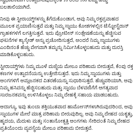
ಬಲಶಾಲಿಯಾಗಿದೆ.
ನೀವು ಈ ಸ್ಟೀರಾಯ್ಡ್‌ಗಳನ್ನು ತೆಗೆದುಕೊಂಡಾಗ, ಅವು ನಿಮ್ಮ ರಕ್ತಪ್ರವಾಹದ
ಮೂಲಕ ಪ್ರಯಾಣಿಸುತ್ತವೆ ಮತ್ತು ನಿಮ್ಮ ಸ್ನಾಯು ಕೋಶಗಳಲ್ಲಿನ ಟೆಸ್ಟೋಸ್ಟೆರಾನ್
ಗ್ರಾಹಕಗಳಿಗೆ ಲಗತ್ತಿಸುತ್ತವೆ. ಇದು ಪ್ರೋಟೀನ್ ಸಂಶ್ಲೇಷಣೆಯನ್ನು ಹೆಚ್ಚಿಸುವ
ಘಟನೆಗಳ ಕ್ಯಾಸ್ಕೇಡ್ ಅನ್ನು ಪ್ರಚೋದಿಸುತ್ತದೆ, ಅಂದರೆ ನಿಮ್ಮ ಸ್ನಾಯುಗಳು
ಎಂದಿನಂತೆ ಹೆಚ್ಚು ವೇಗವಾಗಿ ತಮ್ಮನ್ನು ನಿರ್ಮಿಸಿಕೊಳ್ಳಬಹುದು ಮತ್ತು ದುರಸ್ತಿ
ಮಾಡಿಕೊಳ್ಳಬಹುದು.
ಸ್ಟೀರಾಯ್ಡ್‌ಗಳು ನಿಮ್ಮ ಮೂಳೆ ಮಜ್ಜೆಯ ಮೇಲೂ ಪರಿಣಾಮ ಬೀರುತ್ತವೆ, ಕೆಂಪು ರಕ್ತ
ಕಣಗಳ ಉತ್ಪಾದನೆಯನ್ನು ಉತ್ತೇಜಿಸುತ್ತದೆ. ಇದು ನಿಮ್ಮ ಸ್ನಾಯುಗಳು ಮತ್ತು
ಅಂಗಗಳಿಗೆ ಆಮ್ಲಜನಕದ ವಿತರಣೆಯನ್ನು ಸುಧಾರಿಸುತ್ತದೆ. ಹೆಚ್ಚುವರಿಯಾಗಿ, ಅವು
ನಿಮ್ಮ ಹಸಿವನ್ನು ಹೆಚ್ಚಿಸಬಹುದು ಮತ್ತು ಸ್ನಾಯು ಬೆಳವಣಿಗೆಗೆ ಅಗತ್ಯವಾದ
ಸಾರಜನಕವನ್ನು ಉಳಿಸಿಕೊಳ್ಳಲು ನಿಮ್ಮ ದೇಹಕ್ಕೆ ಸಹಾಯ ಮಾಡಬಹುದು.
ಆದಾಗ್ಯೂ, ಇವು ತುಂಬಾ ಶಕ್ತಿಯುತವಾದ ಹಾರ್ಮೋನ್‌ಗಳಾಗಿರುವುದರಿಂದ, ಅವು
ಸ್ನಾಯುಗಳ ಮೇಲೆ ಮಾತ್ರ ಪರಿಣಾಮ ಬೀರುವುದಿಲ್ಲ. ಅವು ನಿಮ್ಮ ದೇಹದ ಯಕೃತ್ತು,
ಹೃದಯ, ಮೆದುಳು ಮತ್ತು ಸಂತಾನೋತ್ಪತ್ತಿ ಅಂಗಗಳು ಸೇರಿದಂತೆ ನಿಮ್ಮ ದೇಹದ
ಪ್ರತಿಯೊಂದು ವ್ಯವಸ್ಥೆಯ ಮೇಲೂ ಪರಿಣಾಮ ಬೀರುತ್ತವೆ.