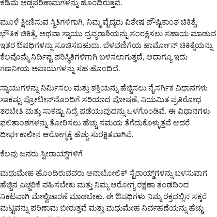
ಕಡಿಮೆ ಅಡ್ಡಪರಿಣಾಮಗಳನ್ನು ಹೊಂದಿರುತ್ತವೆ.
ಮೂಳೆ ಕ್ಷೀಣಿಸುವ ಸ್ಥಿತಿಗಳಿಗಾಗಿ, ನಿಮ್ಮ ವೈದ್ಯರು ವಿಶೇಷ ಪೌಷ್ಟಿಕಾಂಶ ಚಿಕಿತ್ಸೆ,
ಭೌತಿಕ ಚಿಕಿತ್ಸೆ, ಅಥವಾ ಸ್ನಾಯು ದ್ರವ್ಯರಾಶಿಯನ್ನು ಸಂರಕ್ಷಿಸಲು ಸಹಾಯ ಮಾಡುವ
ಇತರ ಔಷಧಿಗಳನ್ನು ಸೂಚಿಸಬಹುದು. ಬೆಳವಣಿಗೆಯ ಹಾರ್ಮೋನ್ ಚಿಕಿತ್ಸೆಯನ್ನು
ಕೆಲವೊಮ್ಮೆ ನಿರ್ದಿಷ್ಟ ಪರಿಸ್ಥಿತಿಗಳಿಗಾಗಿ ಬಳಸಲಾಗುತ್ತದೆ, ಆದಾಗ್ಯೂ ಇದು
ಗಣನೀಯ ಅಪಾಯಗಳನ್ನು ಸಹ ಹೊಂದಿದೆ.
ಸ್ನಾಯುಗಳನ್ನು ನಿರ್ಮಿಸಲು ಮತ್ತು ಶಕ್ತಿಯನ್ನು ಹೆಚ್ಚಿಸಲು ನೈಸರ್ಗಿಕ ವಿಧಾನಗಳು
ಸಾಕಷ್ಟು ಪ್ರೋಟೀನ್‌ನೊಂದಿಗೆ ಸರಿಯಾದ ಪೋಷಣೆ, ನಿಯಮಿತ ಪ್ರತಿರೋಧ
ತರಬೇತಿ ಮತ್ತು ಸಾಕಷ್ಟು ನಿದ್ರೆ ಪಡೆಯುವುದನ್ನು ಒಳಗೊಂಡಿವೆ. ಈ ವಿಧಾನಗಳು
ಫಲಿತಾಂಶಗಳನ್ನು ತೋರಿಸಲು ಹೆಚ್ಚು ಸಮಯ ತೆಗೆದುಕೊಳ್ಳುತ್ತವೆ ಆದರೆ
ದೀರ್ಘಕಾಲೀನ ಆರೋಗ್ಯಕ್ಕೆ ಹೆಚ್ಚು ಸುರಕ್ಷಿತವಾಗಿವೆ.
ಕೆಲವು ಜನರು ಸ್ಟೀರಾಯ್ಡ್‌ಗಳಿಗೆ
ಮಧುಮೇಹ ಹೊಂದಿರುವವರು ಅನಾಬೋಲಿಕ್ ಸ್ಟೆರಾಯ್ಡ್‌ಗಳನ್ನು ಬಳಸುವಾಗ
ಹೆಚ್ಚಿನ ಎಚ್ಚರಿಕೆ ವಹಿಸಬೇಕು ಮತ್ತು ನಿಮ್ಮ ಆರೋಗ್ಯ ರಕ್ಷಣಾ ತಂಡದಿಂದ
ನಿಕಟವಾಗಿ ಮೇಲ್ವಿಚಾರಣೆ ಮಾಡಬೇಕು. ಈ ಔಷಧಿಗಳು ನಿಮ್ಮ ರಕ್ತದಲ್ಲಿನ ಸಕ್ಕರೆ
ಮಟ್ಟವನ್ನು ಪರಿಣಾಮ ಬೀರುತ್ತವೆ ಮತ್ತು ಮಧುಮೇಹ ನಿರ್ವಹಣೆಯನ್ನು ಹೆಚ್ಚು