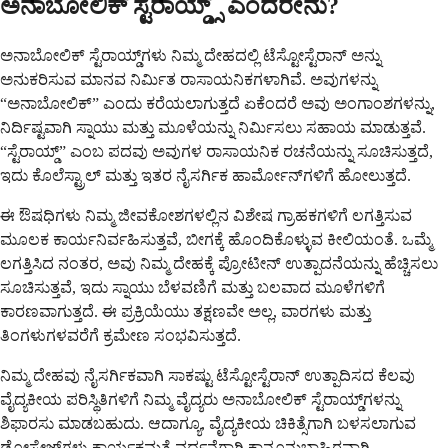
ಅನಾಬೋಲಿಕ್ ಸ್ಟೆರಾಯ್ಡ್ಸ್ ಎಂದರೇನು?
ಅನಾಬೋಲಿಕ್ ಸ್ಟೆರಾಯ್ಡ್‌ಗಳು ನಿಮ್ಮ ದೇಹದಲ್ಲಿ ಟೆಸ್ಟೋಸ್ಟೆರಾನ್ ಅನ್ನು
ಅನುಕರಿಸುವ ಮಾನವ ನಿರ್ಮಿತ ರಾಸಾಯನಿಕಗಳಾಗಿವೆ. ಅವುಗಳನ್ನು
“ಅನಾಬೋಲಿಕ್” ಎಂದು ಕರೆಯಲಾಗುತ್ತದೆ ಏಕೆಂದರೆ ಅವು ಅಂಗಾಂಶಗಳನ್ನು,
ನಿರ್ದಿಷ್ಟವಾಗಿ ಸ್ನಾಯು ಮತ್ತು ಮೂಳೆಯನ್ನು ನಿರ್ಮಿಸಲು ಸಹಾಯ ಮಾಡುತ್ತವೆ.
“ಸ್ಟೆರಾಯ್ಡ್” ಎಂಬ ಪದವು ಅವುಗಳ ರಾಸಾಯನಿಕ ರಚನೆಯನ್ನು ಸೂಚಿಸುತ್ತದೆ,
ಇದು ಕೊಲೆಸ್ಟ್ರಾಲ್ ಮತ್ತು ಇತರ ನೈಸರ್ಗಿಕ ಹಾರ್ಮೋನ್‌ಗಳಿಗೆ ಹೋಲುತ್ತದೆ.
ಈ ಔಷಧಿಗಳು ನಿಮ್ಮ ಜೀವಕೋಶಗಳಲ್ಲಿನ ವಿಶೇಷ ಗ್ರಾಹಕಗಳಿಗೆ ಲಗತ್ತಿಸುವ
ಮೂಲಕ ಕಾರ್ಯನಿರ್ವಹಿಸುತ್ತವೆ, ಬೀಗಕ್ಕೆ ಹೊಂದಿಕೊಳ್ಳುವ ಕೀಲಿಯಂತೆ. ಒಮ್ಮೆ
ಲಗತ್ತಿಸಿದ ನಂತರ, ಅವು ನಿಮ್ಮ ದೇಹಕ್ಕೆ ಪ್ರೋಟೀನ್ ಉತ್ಪಾದನೆಯನ್ನು ಹೆಚ್ಚಿಸಲು
ಸೂಚಿಸುತ್ತವೆ, ಇದು ಸ್ನಾಯು ಬೆಳವಣಿಗೆ ಮತ್ತು ಬಲವಾದ ಮೂಳೆಗಳಿಗೆ
ಕಾರಣವಾಗುತ್ತದೆ. ಈ ಪ್ರಕ್ರಿಯೆಯು ತಕ್ಷಣವೇ ಅಲ್ಲ, ವಾರಗಳು ಮತ್ತು
ತಿಂಗಳುಗಳವರೆಗೆ ಕ್ರಮೇಣ ಸಂಭವಿಸುತ್ತದೆ.
ನಿಮ್ಮ ದೇಹವು ನೈಸರ್ಗಿಕವಾಗಿ ಸಾಕಷ್ಟು ಟೆಸ್ಟೋಸ್ಟೆರಾನ್ ಉತ್ಪಾದಿಸದ ಕೆಲವು
ವೈದ್ಯಕೀಯ ಪರಿಸ್ಥಿತಿಗಳಿಗೆ ನಿಮ್ಮ ವೈದ್ಯರು ಅನಾಬೋಲಿಕ್ ಸ್ಟೆರಾಯ್ಡ್‌ಗಳನ್ನು
ಶಿಫಾರಸು ಮಾಡಬಹುದು. ಆದಾಗ್ಯೂ, ವೈದ್ಯಕೀಯ ಚಿಕಿತ್ಸೆಗಾಗಿ ಬಳಸಲಾಗುವ
ಡೋಸೇಜ್‌ಗಳು ಕಾರ್ಯಕ್ಷಮತೆ ವರ್ಧನೆಗಾಗಿ ಕಾನೂನುಬಾಹಿರವಾಗಿ