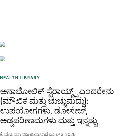
Benchmarks
Stories
FAQ
Sign up / Log in
HEALTH LIBRARY
ಅನಾಬೋಲಿಕ್ ಸ್ಟೆರಾಯ್ಡ್ಸ್ ಎಂದರೇನು
(ಮೌಖಿಕ ಮತ್ತು ಚುಚ್ಚುಮದ್ದು):
ಉಪಯೋಗಗಳು, ಡೋಸೇಜ್,
ಅಡ್ಡಪರಿಣಾಮಗಳು ಮತ್ತು ಇನ್ನಷ್ಟು
ಕೊನೆಯದಾಗಿ ನವೀಕರಿಸಲಾಗಿದೆ
ಏಪ್ರಿಲ್ 3, 2026