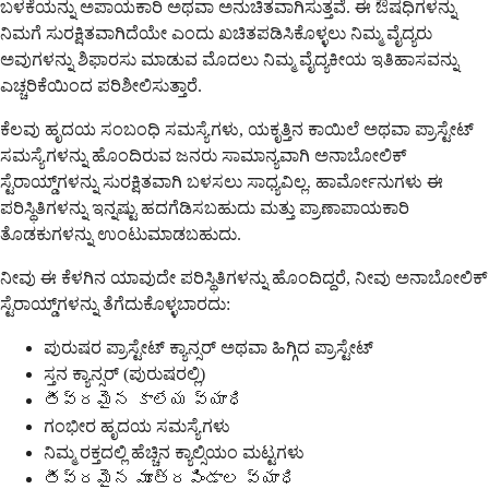
ಬಳಕೆಯನ್ನು ಅಪಾಯಕಾರಿ ಅಥವಾ ಅನುಚಿತವಾಗಿಸುತ್ತವೆ. ಈ ಔಷಧಿಗಳನ್ನು
ನಿಮಗೆ ಸುರಕ್ಷಿತವಾಗಿದೆಯೇ ಎಂದು ಖಚಿತಪಡಿಸಿಕೊಳ್ಳಲು ನಿಮ್ಮ ವೈದ್ಯರು
ಅವುಗಳನ್ನು ಶಿಫಾರಸು ಮಾಡುವ ಮೊದಲು ನಿಮ್ಮ ವೈದ್ಯಕೀಯ ಇತಿಹಾಸವನ್ನು
ಎಚ್ಚರಿಕೆಯಿಂದ ಪರಿಶೀಲಿಸುತ್ತಾರೆ.
ಕೆಲವು ಹೃದಯ ಸಂಬಂಧಿ ಸಮಸ್ಯೆಗಳು, ಯಕೃತ್ತಿನ ಕಾಯಿಲೆ ಅಥವಾ ಪ್ರಾಸ್ಟೇಟ್
ಸಮಸ್ಯೆಗಳನ್ನು ಹೊಂದಿರುವ ಜನರು ಸಾಮಾನ್ಯವಾಗಿ ಅನಾಬೋಲಿಕ್
ಸ್ಟೆರಾಯ್ಡ್‌ಗಳನ್ನು ಸುರಕ್ಷಿತವಾಗಿ ಬಳಸಲು ಸಾಧ್ಯವಿಲ್ಲ. ಹಾರ್ಮೋನುಗಳು ಈ
ಪರಿಸ್ಥಿತಿಗಳನ್ನು ಇನ್ನಷ್ಟು ಹದಗೆಡಿಸಬಹುದು ಮತ್ತು ಪ್ರಾಣಾಪಾಯಕಾರಿ
ತೊಡಕುಗಳನ್ನು ಉಂಟುಮಾಡಬಹುದು.
ನೀವು ಈ ಕೆಳಗಿನ ಯಾವುದೇ ಪರಿಸ್ಥಿತಿಗಳನ್ನು ಹೊಂದಿದ್ದರೆ, ನೀವು ಅನಾಬೋಲಿಕ್
ಸ್ಟೆರಾಯ್ಡ್‌ಗಳನ್ನು ತೆಗೆದುಕೊಳ್ಳಬಾರದು:
ಪುರುಷರ ಪ್ರಾಸ್ಟೇಟ್ ಕ್ಯಾನ್ಸರ್ ಅಥವಾ ಹಿಗ್ಗಿದ ಪ್ರಾಸ್ಟೇಟ್
ಸ್ತನ ಕ್ಯಾನ್ಸರ್ (ಪುರುಷರಲ್ಲಿ)
తీవ్రమైన కాలేయ వ్యాధి
ಗಂಭೀರ ಹೃದಯ ಸಮಸ್ಯೆಗಳು
ನಿಮ್ಮ ರಕ್ತದಲ್ಲಿ ಹೆಚ್ಚಿನ ಕ್ಯಾಲ್ಸಿಯಂ ಮಟ್ಟಗಳು
తీవ్రమైన మూత్రపిండాల వ్యాధి