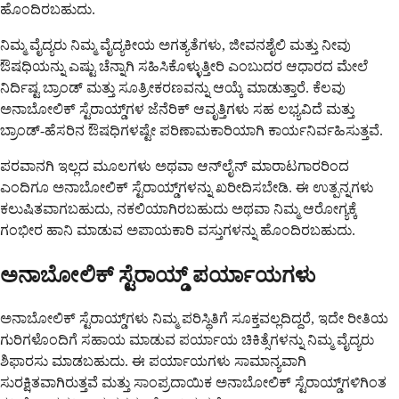
ಹೊಂದಿರಬಹುದು.
ನಿಮ್ಮ ವೈದ್ಯರು ನಿಮ್ಮ ವೈದ್ಯಕೀಯ ಅಗತ್ಯತೆಗಳು, ಜೀವನಶೈಲಿ ಮತ್ತು ನೀವು
ಔಷಧಿಯನ್ನು ಎಷ್ಟು ಚೆನ್ನಾಗಿ ಸಹಿಸಿಕೊಳ್ಳುತ್ತೀರಿ ಎಂಬುದರ ಆಧಾರದ ಮೇಲೆ
ನಿರ್ದಿಷ್ಟ ಬ್ರಾಂಡ್ ಮತ್ತು ಸೂತ್ರೀಕರಣವನ್ನು ಆಯ್ಕೆ ಮಾಡುತ್ತಾರೆ. ಕೆಲವು
ಅನಾಬೋಲಿಕ್ ಸ್ಟೆರಾಯ್ಡ್‌ಗಳ ಜೆನೆರಿಕ್ ಆವೃತ್ತಿಗಳು ಸಹ ಲಭ್ಯವಿದೆ ಮತ್ತು
ಬ್ರಾಂಡ್-ಹೆಸರಿನ ಔಷಧಿಗಳಷ್ಟೇ ಪರಿಣಾಮಕಾರಿಯಾಗಿ ಕಾರ್ಯನಿರ್ವಹಿಸುತ್ತವೆ.
ಪರವಾನಗಿ ಇಲ್ಲದ ಮೂಲಗಳು ಅಥವಾ ಆನ್‌ಲೈನ್ ಮಾರಾಟಗಾರರಿಂದ
ಎಂದಿಗೂ ಅನಾಬೋಲಿಕ್ ಸ್ಟೆರಾಯ್ಡ್‌ಗಳನ್ನು ಖರೀದಿಸಬೇಡಿ. ಈ ಉತ್ಪನ್ನಗಳು
ಕಲುಷಿತವಾಗಬಹುದು, ನಕಲಿಯಾಗಿರಬಹುದು ಅಥವಾ ನಿಮ್ಮ ಆರೋಗ್ಯಕ್ಕೆ
ಗಂಭೀರ ಹಾನಿ ಮಾಡುವ ಅಪಾಯಕಾರಿ ವಸ್ತುಗಳನ್ನು ಹೊಂದಿರಬಹುದು.
ಅನಾಬೋಲಿಕ್ ಸ್ಟೆರಾಯ್ಡ್ ಪರ್ಯಾಯಗಳು
ಅನಾಬೋಲಿಕ್ ಸ್ಟೆರಾಯ್ಡ್‌ಗಳು ನಿಮ್ಮ ಪರಿಸ್ಥಿತಿಗೆ ಸೂಕ್ತವಲ್ಲದಿದ್ದರೆ, ಇದೇ ರೀತಿಯ
ಗುರಿಗಳೊಂದಿಗೆ ಸಹಾಯ ಮಾಡುವ ಪರ್ಯಾಯ ಚಿಕಿತ್ಸೆಗಳನ್ನು ನಿಮ್ಮ ವೈದ್ಯರು
ಶಿಫಾರಸು ಮಾಡಬಹುದು. ಈ ಪರ್ಯಾಯಗಳು ಸಾಮಾನ್ಯವಾಗಿ
ಸುರಕ್ಷಿತವಾಗಿರುತ್ತವೆ ಮತ್ತು ಸಾಂಪ್ರದಾಯಿಕ ಅನಾಬೋಲಿಕ್ ಸ್ಟೆರಾಯ್ಡ್‌ಗಳಿಗಿಂತ