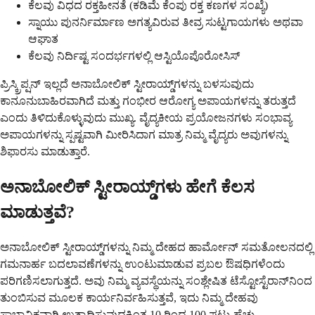
ಕೆಲವು ವಿಧದ ರಕ್ತಹೀನತೆ (ಕಡಿಮೆ ಕೆಂಪು ರಕ್ತ ಕಣಗಳ ಸಂಖ್ಯೆ)
ಸ್ನಾಯು ಪುನರ್ನಿರ್ಮಾಣ ಅಗತ್ಯವಿರುವ ತೀವ್ರ ಸುಟ್ಟಗಾಯಗಳು ಅಥವಾ
ಆಘಾತ
ಕೆಲವು ನಿರ್ದಿಷ್ಟ ಸಂದರ್ಭಗಳಲ್ಲಿ ಆಸ್ಟಿಯೊಪೊರೋಸಿಸ್
ಪ್ರಿಸ್ಕ್ರಿಪ್ಷನ್ ಇಲ್ಲದೆ ಅನಾಬೋಲಿಕ್ ಸ್ಟೀರಾಯ್ಡ್‌ಗಳನ್ನು ಬಳಸುವುದು
ಕಾನೂನುಬಾಹಿರವಾಗಿದೆ ಮತ್ತು ಗಂಭೀರ ಆರೋಗ್ಯ ಅಪಾಯಗಳನ್ನು ತರುತ್ತದೆ
ಎಂದು ತಿಳಿದುಕೊಳ್ಳುವುದು ಮುಖ್ಯ. ವೈದ್ಯಕೀಯ ಪ್ರಯೋಜನಗಳು ಸಂಭಾವ್ಯ
ಅಪಾಯಗಳನ್ನು ಸ್ಪಷ್ಟವಾಗಿ ಮೀರಿಸಿದಾಗ ಮಾತ್ರ ನಿಮ್ಮ ವೈದ್ಯರು ಅವುಗಳನ್ನು
ಶಿಫಾರಸು ಮಾಡುತ್ತಾರೆ.
ಅನಾಬೋಲಿಕ್ ಸ್ಟೀರಾಯ್ಡ್‌ಗಳು ಹೇಗೆ ಕೆಲಸ
ಮಾಡುತ್ತವೆ?
ಅನಾಬೋಲಿಕ್ ಸ್ಟೀರಾಯ್ಡ್‌ಗಳನ್ನು ನಿಮ್ಮ ದೇಹದ ಹಾರ್ಮೋನ್ ಸಮತೋಲನದಲ್ಲಿ
ಗಮನಾರ್ಹ ಬದಲಾವಣೆಗಳನ್ನು ಉಂಟುಮಾಡುವ ಪ್ರಬಲ ಔಷಧಿಗಳೆಂದು
ಪರಿಗಣಿಸಲಾಗುತ್ತದೆ. ಅವು ನಿಮ್ಮ ವ್ಯವಸ್ಥೆಯನ್ನು ಸಂಶ್ಲೇಷಿತ ಟೆಸ್ಟೋಸ್ಟೆರಾನ್‌ನಿಂದ
ತುಂಬಿಸುವ ಮೂಲಕ ಕಾರ್ಯನಿರ್ವಹಿಸುತ್ತವೆ, ಇದು ನಿಮ್ಮ ದೇಹವು
ಸ್ವಾಭಾವಿಕವಾಗಿ ಉತ್ಪಾದಿಸುವುದಕ್ಕಿಂತ 10 ರಿಂದ 100 ಪಟ್ಟು ಹೆಚ್ಚು