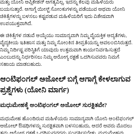
ಮತ್ತು ಯೋನಿ ಅಪ್ಲಿಕೇಶನ್ ಅಗತ್ಯವಿಲ್ಲ, ಇದನ್ನು ಕೆಲವು ಮಹಿಳೆಯರು
ಬಯಸುತ್ತಾರೆ. ಆಗಾಗ್ಗೆ ಯೀಸ್ಟ್ ಸೋಂಕುಗಳನ್ನು ಪಡೆಯುವ ಅಥವಾ ಯೋನಿ
ಚಿಕಿತ್ಸೆಗಳನ್ನು ಬಳಸಲು ಕಷ್ಟಪಡುವ ಮಹಿಳೆಯರಿಗೆ ಇದು ವಿಶೇಷವಾಗಿ
ಉಪಯುಕ್ತವಾಗಿದೆ.
ಈ ಚಿಕಿತ್ಸೆಗಳ ನಡುವೆ ಆಯ್ಕೆಯು ಸಾಮಾನ್ಯವಾಗಿ ನಿಮ್ಮ ವೈಯಕ್ತಿಕ ಆದ್ಯತೆಗಳು,
ವೈದ್ಯಕೀಯ ಇತಿಹಾಸ ಮತ್ತು ನಿಮ್ಮ ಸೋಂಕಿನ ತೀವ್ರತೆಯನ್ನು ಅವಲಂಬಿಸಿರುತ್ತದೆ.
ನಿಮ್ಮ ನಿರ್ದಿಷ್ಟ ಪರಿಸ್ಥಿತಿಗೆ ಯಾವುದು ಉತ್ತಮವಾಗಿ ಕಾರ್ಯನಿರ್ವಹಿಸುತ್ತದೆ
ಎಂಬುದನ್ನು ನಿರ್ಧರಿಸಲು ನಿಮ್ಮ ಆರೋಗ್ಯ ರಕ್ಷಣೆ ಒದಗಿಸುವವರು ನಿಮಗೆ
ಸಹಾಯ ಮಾಡಬಹುದು.
ಆಂಟಿಫಂಗಲ್ ಅಜೋಲ್ ಬಗ್ಗೆ ಆಗಾಗ್ಗೆ ಕೇಳಲಾಗುವ
ಪ್ರಶ್ನೆಗಳು (ಯೋನಿ ಮಾರ್ಗ)
ಮಧುಮೇಹಕ್ಕೆ ಆಂಟಿಫಂಗಲ್ ಅಜೋಲ್ ಸುರಕ್ಷಿತವೇ?
ಮಧುಮೇಹ ಹೊಂದಿರುವ ಮಹಿಳೆಯರು ಸಾಮಾನ್ಯವಾಗಿ ಯೋನಿ ಆಂಟಿಫಂಗಲ್
ಅಜೋಲ್ ಔಷಧಿಗಳನ್ನು ಸುರಕ್ಷಿತವಾಗಿ ಬಳಸಬಹುದು, ಆದರೆ ಅವರು ಮೊದಲು
ತಮ್ಮ ಆರೋಗ್ಯ ರಕ್ಷಣೆ ಒದಗಿಸುವವರನ್ನು ಸಂಪರ್ಕಿಸಬೇಕು. ಮಧುಮೇಹವು