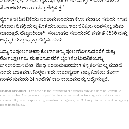
ಮಾಡುತ್ತದೆ, ಇದು ಅನಪೇಕ್ಷಿತ ಗರ್ಭಧಾರಣೆ ಅಥವಾ ಲೈಂಗಿಕವಾಗಿ ಹರಡುವ
ಸೋಂಕುಗಳ ಅಪಾಯವನ್ನು ಹೆಚ್ಚಿಸುತ್ತದೆ.
ಲೈಂಗಿಕ ಚಟುವಟಿಕೆಯು ಪರಿಣಾಮಕಾರಿಯಾಗಿ ಕೆಲಸ ಮಾಡಲು ಸಮಯ ಸಿಗುವ
ಮೊದಲು ಔಷಧಿಯನ್ನು ತೊಳೆಯಬಹುದು, ಇದು ಚಿಕಿತ್ಸೆಯ ಯಶಸ್ಸನ್ನು ಕಡಿಮೆ
ಮಾಡುತ್ತದೆ. ಹೆಚ್ಚುವರಿಯಾಗಿ, ಸಂಭೋಗದ ಸಮಯದಲ್ಲಿ ಘರ್ಷಣೆ ಕಿರಿಕಿರಿ ಮತ್ತು
ಅಸ್ವಸ್ಥತೆಯನ್ನು ಇನ್ನಷ್ಟು ಹೆಚ್ಚಿಸಬಹುದು.
ನಿಮ್ಮ ಸಂಪೂರ್ಣ ಚಿಕಿತ್ಸಾ ಕೋರ್ಸ್ ಅನ್ನು ಪೂರ್ಣಗೊಳಿಸುವವರೆಗೆ ಮತ್ತು
ರೋಗಲಕ್ಷಣಗಳು ಪರಿಹರಿಸುವವರೆಗೆ ಲೈಂಗಿಕ ಚಟುವಟಿಕೆಯನ್ನು
ಪುನರಾರಂಭಿಸಬೇಡಿ. ಔಷಧಿ ಪರಿಣಾಮಕಾರಿಯಾಗಿ ತನ್ನ ಕೆಲಸವನ್ನು ಮಾಡಿದೆ
ಎಂದು ಖಚಿತಪಡಿಸಿಕೊಳ್ಳಲು ಇದು ಸಾಮಾನ್ಯವಾಗಿ ನಿಮ್ಮ ಕೊನೆಯ ಡೋಸ್
ನಂತರ ಸುಮಾರು 24 ಗಂಟೆಗಳ ಕಾಲ ಕಾಯುವುದನ್ನು ಅರ್ಥೈಸುತ್ತದೆ.
Medical Disclaimer:
This article is for informational purposes only and does not constitute
medical advice. Always consult a qualified healthcare provider for diagnosis and treatment
decisions. If you are experiencing a medical emergency, call 911 or go to the nearest emergency
room immediately.