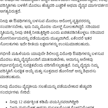
ಪರಿಸ್ಥಿತಿಗಳು ಬಳಕೆಗೆ ಮೊದಲು ಹೆಚ್ಚುವರಿ ಎಚ್ಚರಿಕೆ ಅಥವಾ ವೈದ್ಯರ ಮಾರ್ಗದರ್ಶನ
ಅಗತ್ಯವಿರುತ್ತದೆ.
ನೀವು ಈ ಔಷಧಿಗಳನ್ನು ಬಳಸುವ ಮೊದಲು ಆರೋಗ್ಯ ವೃತ್ತಿಪರರನ್ನು
ಸಂಪರ್ಕಿಸಬೇಕು, ಇದು ನಿಮ್ಮ ಮೊದಲ ಯೀಸ್ಟ್ ಸೋಂಕಾಗಿದ್ದರೆ. ಸರಿಯಾದ
ಸ್ಥಿತಿಯನ್ನು ನೀವು ಚಿಕಿತ್ಸೆ ನೀಡುತ್ತಿದ್ದೀರಿ ಎಂದು ಖಚಿತಪಡಿಸಿಕೊಳ್ಳಲು ಸರಿಯಾದ
ರೋಗನಿರ್ಣಯವನ್ನು ಪಡೆಯುವುದು ಮುಖ್ಯವಾಗಿದೆ, ಏಕೆಂದರೆ ಇತರ
ಸೋಂಕುಗಳು ಇದೇ ರೀತಿಯ ಲಕ್ಷಣಗಳನ್ನು ಉಂಟುಮಾಡಬಹುದು.
ಗರ್ಭಿಣಿ ಮಹಿಳೆಯರು ಯಾವುದೇ ಶಿಲೀಂಧ್ರ ವಿರೋಧಿ ಔಷಧಿಗಳನ್ನು ಬಳಸುವ
ಮೊದಲು ತಮ್ಮ ವೈದ್ಯರೊಂದಿಗೆ ಮಾತನಾಡಬೇಕು, ಆದಾಗ್ಯೂ ಅನೇಕವು
ಗರ್ಭಾವಸ್ಥೆಯಲ್ಲಿ ಸುರಕ್ಷಿತವೆಂದು ಪರಿಗಣಿಸಲ್ಪಡುತ್ತವೆ. ನಿಮ್ಮ ವೈದ್ಯರು ನಿಮ್ಮ
ಪರಿಸ್ಥಿತಿಗೆ ಸುರಕ್ಷಿತ ಆಯ್ಕೆ ಮತ್ತು ಸೂಕ್ತವಾದ ಡೋಸೇಜ್ ಅನ್ನು ಶಿಫಾರಸು
ಮಾಡಬಹುದು.
ನೀವು ಮೊದಲು ವೈದ್ಯಕೀಯ ಸಲಹೆಯನ್ನು ಪಡೆಯಬೇಕಾದ ಹೆಚ್ಚುವರಿ
ಸಂದರ್ಭಗಳು ಸೇರಿವೆ:
ನೀವು 12 ವರ್ಷಕ್ಕಿಂತ ಕಡಿಮೆ ವಯಸ್ಸಿನವರಾಗಿದ್ದೀರಿ
ನೀವು ಮಧುಮೇಹ ಅಥವಾ ದುರ್ಬಲಗೊಂಡ ರೋಗನಿರೋಧಕ