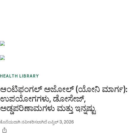
Benchmarks
Stories
FAQ
Sign up / Log in
HEALTH LIBRARY
ಆಂಟಿಫಂಗಲ್ ಅಜೋಲ್ (ಯೋನಿ ಮಾರ್ಗ):
ಉಪಯೋಗಗಳು, ಡೋಸೇಜ್,
ಅಡ್ಡಪರಿಣಾಮಗಳು ಮತ್ತು ಇನ್ನಷ್ಟು
ಕೊನೆಯದಾಗಿ ನವೀಕರಿಸಲಾಗಿದೆ
ಏಪ್ರಿಲ್ 3, 2026