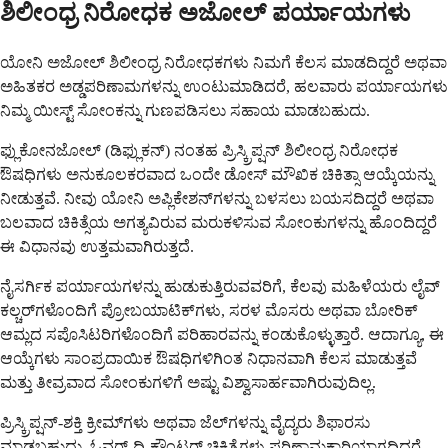
ಶಿಲೀಂಧ್ರ ನಿರೋಧಕ ಅಜೋಲ್ ಪರ್ಯಾಯಗಳು
ಯೋನಿ ಅಜೋಲ್ ಶಿಲೀಂಧ್ರ ನಿರೋಧಕಗಳು ನಿಮಗೆ ಕೆಲಸ ಮಾಡದಿದ್ದರೆ ಅಥವಾ
ಅಹಿತಕರ ಅಡ್ಡಪರಿಣಾಮಗಳನ್ನು ಉಂಟುಮಾಡಿದರೆ, ಹಲವಾರು ಪರ್ಯಾಯಗಳು
ನಿಮ್ಮ ಯೀಸ್ಟ್ ಸೋಂಕನ್ನು ಗುಣಪಡಿಸಲು ಸಹಾಯ ಮಾಡಬಹುದು.
ಫ್ಲುಕೋನಜೋಲ್ (ಡಿಫ್ಲುಕನ್) ನಂತಹ ಪ್ರಿಸ್ಕ್ರಿಪ್ಷನ್ ಶಿಲೀಂಧ್ರ ನಿರೋಧಕ
ಔಷಧಿಗಳು ಅನುಕೂಲಕರವಾದ ಒಂದೇ ಡೋಸ್ ಮೌಖಿಕ ಚಿಕಿತ್ಸಾ ಆಯ್ಕೆಯನ್ನು
ನೀಡುತ್ತವೆ. ನೀವು ಯೋನಿ ಅಪ್ಲಿಕೇಶನ್‌ಗಳನ್ನು ಬಳಸಲು ಬಯಸದಿದ್ದರೆ ಅಥವಾ
ಬಲವಾದ ಚಿಕಿತ್ಸೆಯ ಅಗತ್ಯವಿರುವ ಮರುಕಳಿಸುವ ಸೋಂಕುಗಳನ್ನು ಹೊಂದಿದ್ದರೆ
ಈ ವಿಧಾನವು ಉತ್ತಮವಾಗಿರುತ್ತದೆ.
ನೈಸರ್ಗಿಕ ಪರ್ಯಾಯಗಳನ್ನು ಹುಡುಕುತ್ತಿರುವವರಿಗೆ, ಕೆಲವು ಮಹಿಳೆಯರು ಲೈವ್
ಕಲ್ಚರ್‌ಗಳೊಂದಿಗೆ ಪ್ರೋಬಯಾಟಿಕ್‌ಗಳು, ಸರಳ ಮೊಸರು ಅಥವಾ ಬೋರಿಕ್
ಆಮ್ಲದ ಸಪೊಸಿಟರಿಗಳೊಂದಿಗೆ ಪರಿಹಾರವನ್ನು ಕಂಡುಕೊಳ್ಳುತ್ತಾರೆ. ಆದಾಗ್ಯೂ, ಈ
ಆಯ್ಕೆಗಳು ಸಾಂಪ್ರದಾಯಿಕ ಔಷಧಿಗಳಿಗಿಂತ ನಿಧಾನವಾಗಿ ಕೆಲಸ ಮಾಡುತ್ತವೆ
ಮತ್ತು ತೀವ್ರವಾದ ಸೋಂಕುಗಳಿಗೆ ಅಷ್ಟು ವಿಶ್ವಾಸಾರ್ಹವಾಗಿರುವುದಿಲ್ಲ.
ಪ್ರಿಸ್ಕ್ರಿಪ್ಷನ್-ಶಕ್ತಿ ಕ್ರೀಮ್‌ಗಳು ಅಥವಾ ಜೆಲ್‌ಗಳನ್ನು ವೈದ್ಯರು ಶಿಫಾರಸು
ಮಾಡಬಹುದು, ಓವರ್-ದಿ-ಕೌಂಟರ್ ಚಿಕಿತ್ಸೆಗಳು ಪರಿಣಾಮಕಾರಿಯಾಗದಿದ್ದರೆ.