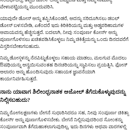
ವೇಳಾಪಟ್ಟಿಯನ್ನು ಮುಂದುವರಿಸಿ.
ಯಾವುದೇ ಡೋಸ್ ಅನ್ನು ತಪ್ಪಿಸಿಕೊಂಡರೆ, ಅದನ್ನು ಸರಿದೂಗಿಸಲು ಡಬಲ್
ಡೋಸ್ ಬಳಸಬೇಡಿ, ಏಕೆಂದರೆ ಇದು ಕಿರಿಕಿರಿಯನ್ನು ಮತ್ತು ಅಡ್ಡಪರಿಣಾಮಗಳ
ಅಪಾಯವನ್ನು ಹೆಚ್ಚಿಸುತ್ತದೆ. ಬದಲಾಗಿ, ನೀವು ಸಂಪೂರ್ಣ ಕೋರ್ಸ್ ಅನ್ನು
ಪೂರ್ಣಗೊಳಿಸಲು ಖಚಿತಪಡಿಸಿಕೊಳ್ಳಲು ನಿಮ್ಮ ಚಿಕಿತ್ಸೆಯನ್ನು ಒಂದು ದಿನದವರೆಗೆ
ವಿಸ್ತರಿಸಬೇಕಾಗಬಹುದು.
ನಿಮ್ಮ ಡೋಸ್ಗಳನ್ನು ನೆನಪಿಟ್ಟುಕೊಳ್ಳಲು ಸಹಾಯ ಮಾಡಲು, ಮಲಗುವ ಮೊದಲು
ಔಷಧಿಯನ್ನು ಅನ್ವಯಿಸುವಂತಹ ದಿನಚರಿಯನ್ನು ಸ್ಥಾಪಿಸಲು ಪ್ರಯತ್ನಿಸಿ. ಫೋನ್
ಅಲಾರಂ ಅನ್ನು ಹೊಂದಿಸುವುದು ಸಹಾಯಕ ಜ್ಞಾಪನೆಯಾಗಿ
ಕಾರ್ಯನಿರ್ವಹಿಸುತ್ತದೆ.
ನಾನು ಯಾವಾಗ ಶಿಲೀಂಧ್ರನಾಶಕ ಅಜೋಲ್ ತೆಗೆದುಕೊಳ್ಳುವುದನ್ನು
ನಿಲ್ಲಿಸಬಹುದು?
ನಿಮ್ಮ ರೋಗಲಕ್ಷಣಗಳು ಬೇಗನೆ ಸುಧಾರಿಸಿದರೂ ಸಹ, ನೀವು ಸಂಪೂರ್ಣ ಚಿಕಿತ್ಸಾ
ಕೋರ್ಸ್ ಅನ್ನು ಪೂರ್ಣಗೊಳಿಸಬೇಕು. ಬೇಗನೆ ನಿಲ್ಲಿಸುವುದರಿಂದ ಸೋಂಕನ್ನು
ಸಂಪೂರ್ಣವಾಗಿ ತೆಗೆದುಹಾಕಲಾಗುವುದಿಲ್ಲ, ಇದು ದಿನಗಳು ಅಥವಾ ವಾರಗಳಲ್ಲಿ