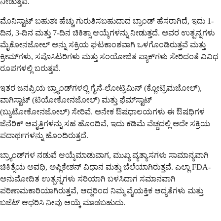
ನೀಡುತ್ತವೆ.
ಮೊನಿಸ್ಟಾಟ್ ಬಹುಶಃ ಹೆಚ್ಚು ಗುರುತಿಸಬಹುದಾದ ಬ್ರಾಂಡ್ ಹೆಸರಾಗಿದೆ, ಇದು 1-
ದಿನ, 3-ದಿನ ಮತ್ತು 7-ದಿನ ಚಿಕಿತ್ಸಾ ಆಯ್ಕೆಗಳನ್ನು ನೀಡುತ್ತದೆ. ಅವರ ಉತ್ಪನ್ನಗಳು
ಮೈಕೋನಜೋಲ್ ಅನ್ನು ಸಕ್ರಿಯ ಘಟಕಾಂಶವಾಗಿ ಒಳಗೊಂಡಿರುತ್ತವೆ ಮತ್ತು
ಕ್ರೀಮ್‌ಗಳು, ಸಪೊಸಿಟರಿಗಳು ಮತ್ತು ಸಂಯೋಜಿತ ಪ್ಯಾಕ್‌ಗಳು ಸೇರಿದಂತೆ ವಿವಿಧ
ರೂಪಗಳಲ್ಲಿ ಬರುತ್ತವೆ.
ಇತರ ಜನಪ್ರಿಯ ಬ್ರ್ಯಾಂಡ್‌ಗಳಲ್ಲಿ ಗೈನೆ-ಲೋಟ್ರಿಮಿನ್ (ಕ್ಲೋಟ್ರಿಮಜೋಲ್),
ವಾಗಿಸ್ಟಾಟ್ (ಟಿಯೋಕೋನಜೋಲ್) ಮತ್ತು ಫೆಮ್‌ಸ್ಟಾಟ್
(ಬ್ಯುಟೋಕೋನಜೋಲ್) ಸೇರಿವೆ. ಅನೇಕ ಔಷಧಾಲಯಗಳು ಈ ಔಷಧಿಗಳ
ಜೆನೆರಿಕ್ ಆವೃತ್ತಿಗಳನ್ನು ಸಹ ಹೊಂದಿವೆ, ಇದು ಕಡಿಮೆ ವೆಚ್ಚದಲ್ಲಿ ಅದೇ ಸಕ್ರಿಯ
ಪದಾರ್ಥಗಳನ್ನು ಹೊಂದಿರುತ್ತದೆ.
ಬ್ರ್ಯಾಂಡ್‌ಗಳ ನಡುವೆ ಆಯ್ಕೆಮಾಡುವಾಗ, ಮುಖ್ಯ ವ್ಯತ್ಯಾಸಗಳು ಸಾಮಾನ್ಯವಾಗಿ
ಚಿಕಿತ್ಸೆಯ ಅವಧಿ, ಅಪ್ಲಿಕೇಶನ್ ವಿಧಾನ ಮತ್ತು ಬೆಲೆಯಾಗಿರುತ್ತವೆ. ಎಲ್ಲಾ FDA-
ಅನುಮೋದಿತ ಉತ್ಪನ್ನಗಳು ಸರಿಯಾಗಿ ಬಳಸಿದಾಗ ಸಮಾನವಾಗಿ
ಪರಿಣಾಮಕಾರಿಯಾಗಿರುತ್ತವೆ, ಆದ್ದರಿಂದ ನಿಮ್ಮ ವೈಯಕ್ತಿಕ ಆದ್ಯತೆಗಳು ಮತ್ತು
ಬಜೆಟ್ ಆಧರಿಸಿ ನೀವು ಆಯ್ಕೆ ಮಾಡಬಹುದು.