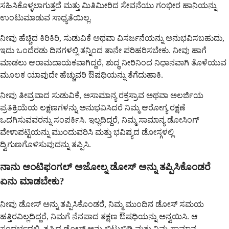
ಸಹಿಸಿಕೊಳ್ಳಲಾಗುತ್ತದೆ ಮತ್ತು ಮಿತಿಮೀರಿದ ಸೇವನೆಯು ಗಂಭೀರ ಹಾನಿಯನ್ನು
ಉಂಟುಮಾಡುವ ಸಾಧ್ಯತೆಯಿಲ್ಲ.
ನೀವು ಹೆಚ್ಚಿದ ಕಿರಿಕಿರಿ, ಸುಡುವಿಕೆ ಅಥವಾ ವಿಸರ್ಜನೆಯನ್ನು ಅನುಭವಿಸಬಹುದು,
ಇದು ಒಂದೆರಡು ದಿನಗಳಲ್ಲಿ ತನ್ನಿಂದ ತಾನೇ ಪರಿಹರಿಸಬೇಕು. ನೀವು ಹಾಗೆ
ಮಾಡಲು ಆರಾಮದಾಯಕವಾಗಿದ್ದರೆ, ಶುದ್ಧ ನೀರಿನಿಂದ ನಿಧಾನವಾಗಿ ತೊಳೆಯುವ
ಮೂಲಕ ಯಾವುದೇ ಹೆಚ್ಚುವರಿ ಔಷಧಿಯನ್ನು ತೆಗೆದುಹಾಕಿ.
ನೀವು ತೀವ್ರವಾದ ಸುಡುವಿಕೆ, ಅಸಾಮಾನ್ಯ ರಕ್ತಸ್ರಾವ ಅಥವಾ ಅಲರ್ಜಿಯ
ಪ್ರತಿಕ್ರಿಯೆಯ ಲಕ್ಷಣಗಳನ್ನು ಅನುಭವಿಸಿದರೆ ನಿಮ್ಮ ಆರೋಗ್ಯ ರಕ್ಷಣೆ
ಒದಗಿಸುವವರನ್ನು ಸಂಪರ್ಕಿಸಿ. ಇಲ್ಲದಿದ್ದರೆ, ನಿಮ್ಮ ಸಾಮಾನ್ಯ ಡೋಸಿಂಗ್
ವೇಳಾಪಟ್ಟಿಯನ್ನು ಮುಂದುವರಿಸಿ ಮತ್ತು ಭವಿಷ್ಯದ ಡೋಸ್ಗಳಲ್ಲಿ
ದ್ವಿಗುಣಗೊಳಿಸುವುದನ್ನು ತಪ್ಪಿಸಿ.
ನಾನು ಆಂಟಿಫಂಗಲ್ ಅಜೋಲ್ನ ಡೋಸ್ ಅನ್ನು ತಪ್ಪಿಸಿಕೊಂಡರೆ
ಏನು ಮಾಡಬೇಕು?
ನೀವು ಡೋಸ್ ಅನ್ನು ತಪ್ಪಿಸಿಕೊಂಡರೆ, ನಿಮ್ಮ ಮುಂದಿನ ಡೋಸ್ ಸಮಯ
ಹತ್ತಿರವಿಲ್ಲದಿದ್ದರೆ, ನಿಮಗೆ ನೆನಪಾದ ತಕ್ಷಣ ಔಷಧಿಯನ್ನು ಅನ್ವಯಿಸಿ. ಆ
ಸಂದರ್ಭದಲ್ಲಿ, ತಪ್ಪಿದ ಡೋಸ್ ಅನ್ನು ಬಿಟ್ಟುಬಿಡಿ ಮತ್ತು ನಿಮ್ಮ ಸಾಮಾನ್ಯ