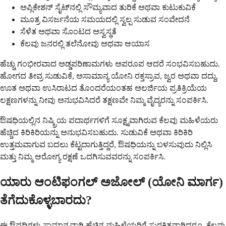
ಅಪ್ಲಿಕೇಶನ್ ಸೈಟ್‌ನಲ್ಲಿ ಸೌಮ್ಯವಾದ ತುರಿಕೆ ಅಥವಾ ಕುಟುಕುವಿಕೆ
ಮೂತ್ರ ವಿಸರ್ಜನೆಯ ಸಮಯದಲ್ಲಿ ಸ್ವಲ್ಪ ಸುಡುವ ಸಂವೇದನೆ
ಸೆಳೆತ ಅಥವಾ ಸೊಂಟದ ಅಸ್ವಸ್ಥತೆ
ಕೆಲವು ಜನರಲ್ಲಿ ತಲೆನೋವು ಅಥವಾ ಆಯಾಸ
ಹೆಚ್ಚು ಗಂಭೀರವಾದ ಅಡ್ಡಪರಿಣಾಮಗಳು ಅಪರೂಪ ಆದರೆ ಸಂಭವಿಸಬಹುದು.
ಹೋಗದ ತೀವ್ರ ಸುಡುವಿಕೆ, ಅಸಾಮಾನ್ಯ ಯೋನಿ ರಕ್ತಸ್ರಾವ, ಜ್ವರ ಅಥವಾ ದದ್ದು,
ಊತ ಅಥವಾ ಉಸಿರಾಟದ ತೊಂದರೆಯಂತಹ ಅಲರ್ಜಿಯ ಪ್ರತಿಕ್ರಿಯೆಯ
ಲಕ್ಷಣಗಳನ್ನು ನೀವು ಅನುಭವಿಸಿದರೆ ತಕ್ಷಣವೇ ನಿಮ್ಮ ವೈದ್ಯರನ್ನು ಸಂಪರ್ಕಿಸಿ.
ಔಷಧಿಯಲ್ಲಿನ ನಿಷ್ಕ್ರಿಯ ಪದಾರ್ಥಗಳಿಗೆ ಸೂಕ್ಷ್ಮವಾಗಿರುವ ಕೆಲವು ಮಹಿಳೆಯರು
ಹೆಚ್ಚಿದ ಕಿರಿಕಿರಿಯನ್ನು ಅನುಭವಿಸಬಹುದು. ಸುಡುವಿಕೆ ಅಥವಾ ಕಿರಿಕಿರಿ
ಉತ್ತಮವಾಗುವ ಬದಲು ಕೆಟ್ಟದಾಗುತ್ತಿದ್ದರೆ, ಔಷಧಿಯನ್ನು ಬಳಸುವುದು ನಿಲ್ಲಿಸಿ
ಮತ್ತು ನಿಮ್ಮ ಆರೋಗ್ಯ ರಕ್ಷಣೆ ಒದಗಿಸುವವರನ್ನು ಸಂಪರ್ಕಿಸಿ.
ಯಾರು ಆಂಟಿಫಂಗಲ್ ಅಜೋಲ್ (ಯೋನಿ ಮಾರ್ಗ)
ತೆಗೆದುಕೊಳ್ಳಬಾರದು?
ಈ ಔಷಧಿಗಳು ಸಾಮಾನ್ಯವಾಗಿ ಹೆಚ್ಚಿನ ಮಹಿಳೆಯರಿಗೆ ಸುರಕ್ಷಿತವಾಗಿದ್ದರೂ, ಕೆಲವು