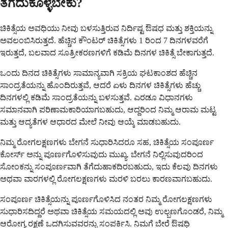
ತೆಗೆದುಕೊಳ್ಳಬೇಕು?
ಚಿಕಿತ್ಸೆಯ ಅವಧಿಯು ನೀವು ಬಳಸುತ್ತಿರುವ ನಿರ್ದಿಷ್ಟ ಔಷಧ ಮತ್ತು ಶಕ್ತಿಯನ್ನು
ಅವಲಂಬಿಸಿರುತ್ತದೆ. ಹೆಚ್ಚಿನ ಕೌಂಟರ್ ಚಿಕಿತ್ಸೆಗಳು 1 ರಿಂದ 7 ದಿನಗಳವರೆಗೆ
ಇರುತ್ತದೆ, ಬಲವಾದ ಸೂತ್ರೀಕರಣಗಳಿಗೆ ಕಡಿಮೆ ದಿನಗಳ ಚಿಕಿತ್ಸೆ ಬೇಕಾಗುತ್ತದೆ.
ಒಂದು ದಿನದ ಚಿಕಿತ್ಸೆಗಳು ಸಾಮಾನ್ಯವಾಗಿ ಸಕ್ರಿಯ ಘಟಕಾಂಶದ ಹೆಚ್ಚಿನ
ಸಾಂದ್ರತೆಯನ್ನು ಹೊಂದಿರುತ್ತವೆ, ಆದರೆ ಏಳು ದಿನಗಳ ಚಿಕಿತ್ಸೆಗಳು ಹೆಚ್ಚು
ದಿನಗಳಲ್ಲಿ ಕಡಿಮೆ ಸಾಂದ್ರತೆಯನ್ನು ಬಳಸುತ್ತವೆ. ಎರಡೂ ವಿಧಾನಗಳು
ಸಮಾನವಾಗಿ ಪರಿಣಾಮಕಾರಿಯಾಗಬಹುದು, ಆದ್ದರಿಂದ ನಿಮ್ಮ ಆರಾಮ ಮಟ್ಟ
ಮತ್ತು ಆದ್ಯತೆಗಳ ಆಧಾರದ ಮೇಲೆ ನೀವು ಆಯ್ಕೆ ಮಾಡಬಹುದು.
ನಿಮ್ಮ ರೋಗಲಕ್ಷಣಗಳು ಬೇಗನೆ ಸುಧಾರಿಸಿದರೂ ಸಹ, ಚಿಕಿತ್ಸೆಯ ಸಂಪೂರ್ಣ
ಕೋರ್ಸ್ ಅನ್ನು ಪೂರ್ಣಗೊಳಿಸುವುದು ಮುಖ್ಯ. ಬೇಗನೆ ನಿಲ್ಲಿಸುವುದರಿಂದ
ಸೋಂಕನ್ನು ಸಂಪೂರ್ಣವಾಗಿ ತೆಗೆದುಹಾಕದಿರಬಹುದು, ಇದು ಕೆಲವು ದಿನಗಳು
ಅಥವಾ ವಾರಗಳಲ್ಲಿ ರೋಗಲಕ್ಷಣಗಳು ಮರಳಿ ಬರಲು ಕಾರಣವಾಗಬಹುದು.
ಸಂಪೂರ್ಣ ಚಿಕಿತ್ಸೆಯನ್ನು ಪೂರ್ಣಗೊಳಿಸಿದ ನಂತರ ನಿಮ್ಮ ರೋಗಲಕ್ಷಣಗಳು
ಸುಧಾರಿಸದಿದ್ದರೆ ಅಥವಾ ಚಿಕಿತ್ಸೆಯ ಸಮಯದಲ್ಲಿ ಅವು ಉಲ್ಬಣಗೊಂಡರೆ, ನಿಮ್ಮ
ಆರೋಗ್ಯ ರಕ್ಷಣೆ ಒದಗಿಸುವವರನ್ನು ಸಂಪರ್ಕಿಸಿ. ನಿಮಗೆ ಬೇರೆ ಔಷಧಿ