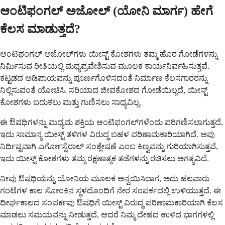
ಆಂಟಿಫಂಗಲ್ ಅಜೋಲ್ (ಯೋನಿ ಮಾರ್ಗ) ಹೇಗೆ
ಕೆಲಸ ಮಾಡುತ್ತದೆ?
ಆಂಟಿಫಂಗಲ್ ಅಜೋಲ್‌ಗಳು ಯೀಸ್ಟ್ ಕೋಶಗಳು ತಮ್ಮ ಹೊರ ಗೋಡೆಗಳನ್ನು
ನಿರ್ಮಿಸುವ ರೀತಿಯಲ್ಲಿ ಮಧ್ಯಪ್ರವೇಶಿಸುವ ಮೂಲಕ ಕಾರ್ಯನಿರ್ವಹಿಸುತ್ತವೆ.
ಕಟ್ಟಡದ ಅಡಿಪಾಯವನ್ನು ಪೂರ್ಣಗೊಳಿಸದಂತೆ ನಿರ್ಮಾಣ ಕೆಲಸಗಾರರನ್ನು
ನಿಲ್ಲಿಸುವಂತೆ ಯೋಚಿಸಿ. ಸರಿಯಾದ ಜೀವಕೋಶದ ಗೋಡೆಯಿಲ್ಲದೆ, ಯೀಸ್ಟ್
ಕೋಶಗಳು ಬದುಕಲು ಮತ್ತು ಗುಣಿಸಲು ಸಾಧ್ಯವಿಲ್ಲ.
ಈ ಔಷಧಿಗಳನ್ನು ಮಧ್ಯಮ ಶಕ್ತಿಯ ಆಂಟಿಫಂಗಲ್‌ಗಳೆಂದು ಪರಿಗಣಿಸಲಾಗುತ್ತದೆ,
ಇದು ಸಾಮಾನ್ಯ ಯೀಸ್ಟ್ ತಳಿಗಳ ವಿರುದ್ಧ ಬಹಳ ಪರಿಣಾಮಕಾರಿಯಾಗಿದೆ. ಅವು
ನಿರ್ದಿಷ್ಟವಾಗಿ ಎರ್ಗೋಸ್ಟೆರಾಲ್ ಸಂಶ್ಲೇಷಣೆ ಎಂಬ ಕಿಣ್ವವನ್ನು ಗುರಿಯಾಗಿಸುತ್ತವೆ,
ಇದು ಯೀಸ್ಟ್ ಕೋಶಗಳು ತಮ್ಮ ರಕ್ಷಣಾತ್ಮಕ ತಡೆಗಳನ್ನು ರಚಿಸಲು ಅಗತ್ಯವಿದೆ.
ನೀವು ಔಷಧಿಯನ್ನು ಯೋನಿಯ ಮೂಲಕ ಅನ್ವಯಿಸಿದಾಗ, ಅದು ಹಲವಾರು
ಗಂಟೆಗಳ ಕಾಲ ಸೋಂಕಿನ ಸ್ಥಳದೊಂದಿಗೆ ನೇರ ಸಂಪರ್ಕದಲ್ಲಿ ಉಳಿಯುತ್ತದೆ. ಈ
ದೀರ್ಘಕಾಲದ ಸಂಪರ್ಕವು ಔಷಧಿಗೆ ಯೀಸ್ಟ್ ವಿರುದ್ಧ ಪರಿಣಾಮಕಾರಿಯಾಗಿ ಕೆಲಸ
ಮಾಡಲು ಸಮಯವನ್ನು ನೀಡುತ್ತದೆ, ಆದರೆ ನಿಮ್ಮ ದೇಹದ ಉಳಿದ ಭಾಗಗಳಲ್ಲಿ