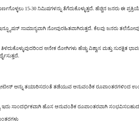
್ಳಲು 15-30 ನಿಮಿಷಗಳನ್ನು ತೆಗೆದುಕೊಳ್ಳುತ್ತದೆ. ಹೆಚ್ಚಿನ ಜನರು ಈ ಪ್ರಕ್ರಿಯೆಯ
ಆದರೆ ಇನ್ಫ್ಯೂಷನ್ ಸಾಮಾನ್ಯವಾಗಿ ನೋವುರಹಿತವಾಗಿರುತ್ತದೆ. ಕೆಲವು ಜನರು ತಲ
 ತಿಳಿದುಕೊಳ್ಳುವುದರಿಂದ ಅನೇಕ ರೋಗಿಗಳು ಹೆಚ್ಚು ವಿಶ್ವಾಸ ಮತ್ತು ಸುರಕ್ಷಿತ ಭಾ
ಥೈಸುತ್ತದೆ.
I ಪ್ರೋಟೀನ್ ಅನ್ನು ತಯಾರಿಸದಂತೆ ತಡೆಯುವ ಆನುವಂಶಿಕ ರೂಪಾಂತರಗಳಿಂದ ಉ
ಯೂ ಇದು ಸಾಂದರ್ಭಿಕವಾಗಿ ಹೊಸ ಆನುವಂಶಿಕ ರೂಪಾಂತರವಾಗಿ ಸಂಭವಿಸಬಹುದು. ಈ 
ಪಾಂತರಗಳು