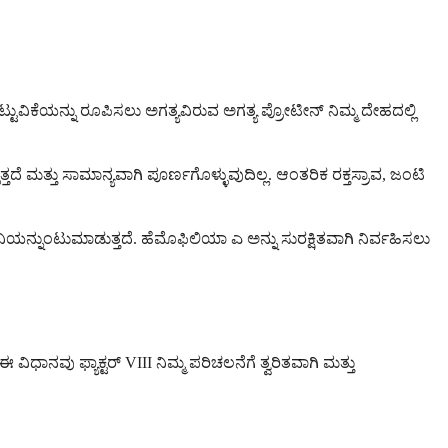
ಗಟ್ಟುವಿಕೆಯನ್ನು ರೂಪಿಸಲು ಅಗತ್ಯವಿರುವ ಅಗತ್ಯ ಪ್ರೋಟೀನ್ ನಿಮ್ಮ ದೇಹದಲ್ಲಿ
್ತದೆ ಮತ್ತು ಸಾಮಾನ್ಯವಾಗಿ ಪೂರ್ಣಗೊಳ್ಳುವುದಿಲ್ಲ. ಆಂತರಿಕ ರಕ್ತಸ್ರಾವ, ಜಂಟಿ
ನ್ನುಂಟುಮಾಡುತ್ತದೆ. ಹೆಮೊಫಿಲಿಯಾ ಎ ಅನ್ನು ಸುರಕ್ಷಿತವಾಗಿ ನಿರ್ವಹಿಸಲು
ಾನವು ಫ್ಯಾಕ್ಟರ್ VIII ನಿಮ್ಮ ಪರಿಚಲನೆಗೆ ತ್ವರಿತವಾಗಿ ಮತ್ತು