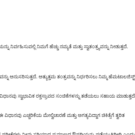
ಹಿಸುವಲ್ಲಿ ನಿಮಗೆ ಹೆಚ್ಚು ನಮ್ಯತೆ ಮತ್ತು ಸ್ವಾತಂತ್ರ್ಯವನ್ನು ನೀಡುತ್ತದೆ.
ು ಅನುಸರಿಸುತ್ತದೆ. ಅತ್ಯುತ್ತಮ ತಂತ್ರವನ್ನು ನಿರ್ಧರಿಸಲು ನಿಮ್ಮ ಹೆಮಟಾಲಜಿಸ್ಟ್
ಈ ವಿಧಾನವು ಸ್ವಾಭಾವಿಕ ರಕ್ತಸ್ರಾವದ ಸಂಚಿಕೆಗಳನ್ನು ತಡೆಯಲು ಸಹಾಯ ಮಾಡುತ್ತದೆ
 ಎಚ್ಚರಿಕೆಯ ಮೇಲ್ವಿಚಾರಣೆ ಮತ್ತು ಅಗತ್ಯವಿದ್ದಾಗ ಚಿಕಿತ್ಸೆಗೆ ತ್ವರಿತ
ತ ರಕ್ತ ಪರೀಕ್ಷೆಗಳು ನೀವು ಸರಿಯಾದ ಪ್ರಮಾಣದ ಔಷಧಿಯನ್ನು ಪಡೆಯುತ್ತಿದ್ದೀರಿ ಎಂದು