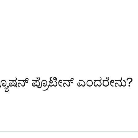
ಫ್ಯೂಷನ್ ಪ್ರೊಟೀನ್ ಎಂದರೇನು?