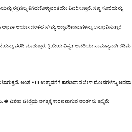
ನ್ನು ರಕ್ತವನ್ನು ತೆಗೆದುಕೊಳ್ಳುವಂತೆಯೇ ವಿವರಿಸುತ್ತಾರೆ, ಸಣ್ಣ ಸೂಜಿಯನ್ನು
ೆನೋವು ಅಥವಾ ಆಯಾಸದಂತಹ ಸೌಮ್ಯ ಅಡ್ಡಪರಿಣಾಮಗಳನ್ನು ಅನುಭವಿಸುತ್ತಾರೆ,
ವನೆಯನ್ನು ವರದಿ ಮಾಡುತ್ತಾರೆ. ಕ್ರಿಯೆಯ ವಿಸ್ತೃತ ಅವಧಿಯು ಸಾಮಾನ್ಯವಾಗಿ ಕಡಿಮೆ
ಂಟಾಗುತ್ತದೆ. ಅಂಶ VIII ಉತ್ಪಾದನೆಗೆ ಕಾರಣವಾದ ಜೀನ್ ದೋಷಗಳನ್ನು ಅಥವಾ
ವಿಶೇಷ ಚಿಕಿತ್ಸೆಯ ಅಗತ್ಯಕ್ಕೆ ಕಾರಣವಾಗುವ ಅಂಶಗಳು ಇಲ್ಲಿವೆ: