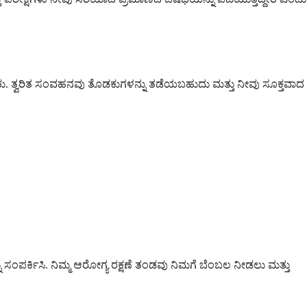
ಬೇಕು. ತ್ವರಿತ ಸಂವಹನವು ತೊಡಕುಗಳನ್ನು ತಡೆಯಬಹುದು ಮತ್ತು ನೀವು ಸೂಕ್ತವಾದ
ನು ಸಂಪರ್ಕಿಸಿ. ನಿಮ್ಮ ಆರೋಗ್ಯ ರಕ್ಷಣೆ ತಂಡವು ನಿಮಗೆ ಬೆಂಬಲ ನೀಡಲು ಮತ್ತು