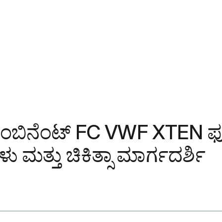
ರಿಕಾಂಬಿನೆಂಟ್ FC VWF XTEN 
್ತು ಚಿಕಿತ್ಸಾ ಮಾರ್ಗದರ್ಶಿ