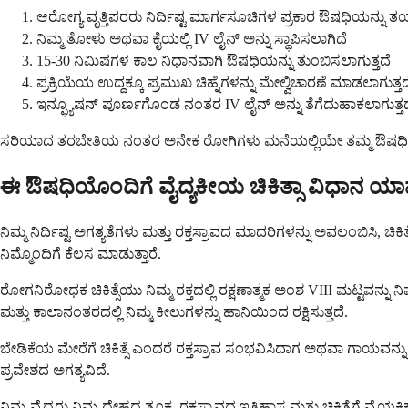
ಆರೋಗ್ಯ ವೃತ್ತಿಪರರು ನಿರ್ದಿಷ್ಟ ಮಾರ್ಗಸೂಚಿಗಳ ಪ್ರಕಾರ ಔಷಧಿಯನ್ನು ತಯಾ
ನಿಮ್ಮ ತೋಳು ಅಥವಾ ಕೈಯಲ್ಲಿ IV ಲೈನ್ ಅನ್ನು ಸ್ಥಾಪಿಸಲಾಗಿದೆ
15-30 ನಿಮಿಷಗಳ ಕಾಲ ನಿಧಾನವಾಗಿ ಔಷಧಿಯನ್ನು ತುಂಬಿಸಲಾಗುತ್ತದೆ
ಪ್ರಕ್ರಿಯೆಯ ಉದ್ದಕ್ಕೂ ಪ್ರಮುಖ ಚಿಹ್ನೆಗಳನ್ನು ಮೇಲ್ವಿಚಾರಣೆ ಮಾಡಲಾಗುತ್ತದ
ಇನ್ಫ್ಯೂಷನ್ ಪೂರ್ಣಗೊಂಡ ನಂತರ IV ಲೈನ್ ಅನ್ನು ತೆಗೆದುಹಾಕಲಾಗುತ್ತದ
ಸರಿಯಾದ ತರಬೇತಿಯ ನಂತರ ಅನೇಕ ರೋಗಿಗಳು ಮನೆಯಲ್ಲಿಯೇ ತಮ್ಮ ಔಷಧಿಗಳನ್ನು ಸ್ವಯಂ
ಈ ಔಷಧಿಯೊಂದಿಗೆ ವೈದ್ಯಕೀಯ ಚಿಕಿತ್ಸಾ ವಿಧಾನ ಯ
ನಿಮ್ಮ ನಿರ್ದಿಷ್ಟ ಅಗತ್ಯತೆಗಳು ಮತ್ತು ರಕ್ತಸ್ರಾವದ ಮಾದರಿಗಳನ್ನು ಅವಲಂಬಿಸಿ, 
ನಿಮ್ಮೊಂದಿಗೆ ಕೆಲಸ ಮಾಡುತ್ತಾರೆ.
ರೋಗನಿರೋಧಕ ಚಿಕಿತ್ಸೆಯು ನಿಮ್ಮ ರಕ್ತದಲ್ಲಿ ರಕ್ಷಣಾತ್ಮಕ ಅಂಶ VIII ಮಟ್ಟವನ್ನ
ಮತ್ತು ಕಾಲಾನಂತರದಲ್ಲಿ ನಿಮ್ಮ ಕೀಲುಗಳನ್ನು ಹಾನಿಯಿಂದ ರಕ್ಷಿಸುತ್ತದೆ.
ಬೇಡಿಕೆಯ ಮೇರೆಗೆ ಚಿಕಿತ್ಸೆ ಎಂದರೆ ರಕ್ತಸ್ರಾವ ಸಂಭವಿಸಿದಾಗ ಅಥವಾ ಗಾಯವನ್ನ
ಪ್ರವೇಶದ ಅಗತ್ಯವಿದೆ.
ನಿಮ್ಮ ವೈದ್ಯರು ನಿಮ್ಮ ದೇಹದ ತೂಕ, ರಕ್ತಸ್ರಾವದ ಇತಿಹಾಸ ಮತ್ತು ಚಿಕಿತ್ಸೆಗೆ ವೈ