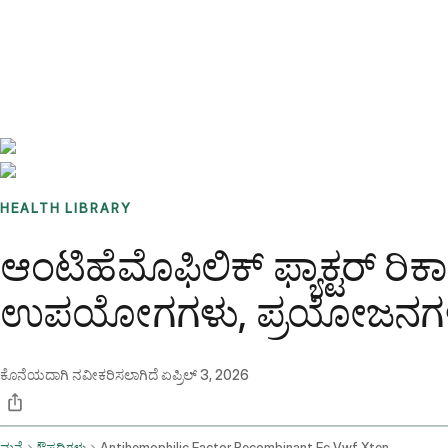
Benchmarks
Stories
FAQ
Sign up / Log in
HEALTH LIBRARY
ಆಂಟಿಹೆಮೊಫಿಲಿಕ್ ಫ್ಯಾಕ್ಟರ್ 
ಉಪಯೋಗಗಳು, ಪ್ರಯೋಜನಗಳು ಮತ
ಕೊನೆಯದಾಗಿ ನವೀಕರಿಸಲಾಗಿದೆ
ಏಪ್ರಿಲ್ 3, 2026
ಮನೆ
ಔಷಧಿಗಳು
Antihemophilic Factor Recombinant Fc Vwf Xten Fusion Protein Ehtl Intravenous Route