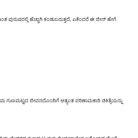
 ಪುರುಷರಲ್ಲಿ ಹೆಚ್ಚಾಗಿ ಕಂಡುಬರುತ್ತದೆ, ಏಕೆಂದರೆ ಈ ಜೀನ್ ಹೇಗೆ
ತ್ತಮ ಗುಣಮಟ್ಟದ ಜೀವನದೊಂದಿಗೆ ಅತ್ಯಂತ ಪರಿಣಾಮಕಾರಿ ಚಿಕಿತ್ಸೆಯನ್ನು