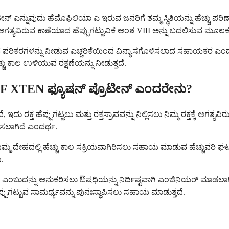
ೊಟೀನ್ ಎನ್ನುವುದು ಹೆಮೊಫಿಲಿಯಾ ಎ ಇರುವ ಜನರಿಗೆ ತಮ್ಮ ಸ್ಥಿತಿಯನ್ನು ಹೆಚ್
್ಕೆ ಅಗತ್ಯವಿರುವ ಕಾಣೆಯಾದ ಹೆಪ್ಪುಗಟ್ಟುವಿಕೆ ಅಂಶ VIII ಅನ್ನು ಬದಲಿಸುವ ಮೂಲಕ 
ವಿರುವ ಪರಿಕರಗಳನ್ನು ನೀಡುವ ಎಚ್ಚರಿಕೆಯಿಂದ ವಿನ್ಯಾಸಗೊಳಿಸಲಾದ ಸಹಾಯಕರ ಎ
್ಚು ಕಾಲ ಉಳಿಯುವ ರಕ್ಷಣೆಯನ್ನು ನೀಡುತ್ತದೆ.
 VWF XTEN ಫ್ಯೂಷನ್ ಪ್ರೊಟೀನ್ ಎಂದರೇನು?
ು ರಕ್ತ ಹೆಪ್ಪುಗಟ್ಟಲು ಮತ್ತು ರಕ್ತಸ್ರಾವವನ್ನು ನಿಲ್ಲಿಸಲು ನಿಮ್ಮ ರಕ್ತಕ್ಕೆ ಅ
ಿಸಲಾಗಿದೆ ಎಂದರ್ಥ.
್ನು ನಿಮ್ಮ ದೇಹದಲ್ಲಿ ಹೆಚ್ಚು ಕಾಲ ಸಕ್ರಿಯವಾಗಿರಿಸಲು ಸಹಾಯ ಮಾಡುವ ಹೆಚ್ಚುವರಿ
.
ಹಿಸುತ್ತದೆ ಎಂಬುದನ್ನು ಅನುಕರಿಸಲು ಔಷಧಿಯನ್ನು ನಿರ್ದಿಷ್ಟವಾಗಿ ಎಂಜಿನಿಯರ್
ಹೆಪ್ಪುಗಟ್ಟುವ ಸಾಮರ್ಥ್ಯವನ್ನು ಪುನಃಸ್ಥಾಪಿಸಲು ಸಹಾಯ ಮಾಡುತ್ತದೆ.