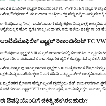
ಆಂಟಿಹೆಮೊಫಿಲಿಕ್ ಫ್ಯಾಕ್ಟರ್ ರಿಕಾಂಬಿನೆಂಟ್ FC VWF XTEN ಫ್ಯೂಷನ್ ಪ್ರ
ವಿಶೇಷ ಔಷಧವಾಗಿದೆ. ಈ ಸುಧಾರಿತ ಚಿಕಿತ್ಸೆಯು ರಕ್ತ ಹೆಪ್ಪುಗಟ್ಟಲು ನಿಮ್ಮ ದೇಹಕ
ಈ ಔಷಧಿಯನ್ನು ನೀವು ಗಾಯಗೊಂಡಾಗ ಹೆಪ್ಪುಗಟ್ಟಲು ನಿಮ್ಮ ರಕ್ತಕ್ಕೆ ಅಗತ್ಯ
ಆರೈಕೆಯಲ್ಲಿನ ಹೊಸ ಪ್ರಗತಿಗಳಲ್ಲಿ ಒಂದಾಗಿದೆ, ಇದು ಹಳೆಯ ಚಿಕಿತ್ಸೆಗಳಿಗಿಂತ ಹೆಚ
ಆಂಟಿಹೆಮೊಫಿಲಿಕ್ ಫ್ಯಾಕ್ಟರ್ ರಿಕಾಂಬಿನೆಂಟ್ FC
ಈ ಔಷಧಿಯು ಫ್ಯಾಕ್ಟರ್ VIII ನ ಪ್ರಯೋಗಾಲಯದಲ್ಲಿ ತಯಾರಿಸಿದ ಆವೃತ್ತಿಯಾಗಿದೆ, ಇದ
ರಕ್ತದಾನದಿಂದ ಪಡೆಯುವ ಬದಲು ಸುಧಾರಿತ ಜೈವಿಕ ತಂತ್ರಜ್ಞಾನವನ್ನು ಬಳಸಿ ರಚ
ವಿಶೇಷ ವಿನ್ಯಾಸವು ಸಾಂಪ್ರದಾಯಿಕ ಫ್ಯಾಕ್ಟರ್ VIII ಚಿಕಿತ್ಸೆಗಳಿಗಿಂತ ಔಷಧಿಯನ
ರಕ್ಷಣೆಯನ್ನು ಕಾಪಾಡಿಕೊಳ್ಳಲು ನಿಮಗೆ ಕಡಿಮೆ ಇನ್ಫ್ಯೂಷನ್‌ಗಳ ಅಗತ್ಯವಿರಬಹುದು
ನಿಮ್ಮ ದೇಹದ ನೈಸರ್ಗಿಕ ಹೆಪ್ಪುಗಟ್ಟುವಿಕೆ ವ್ಯವಸ್ಥೆಯು ಹೇಗೆ ಕಾರ್ಯನಿರ್ವ
ಕೊರತೆಯಿರುವ ಫ್ಯಾಕ್ಟರ್ VIII ಅನ್ನು ತುಂಬುತ್ತದೆ, ಇದು ನಿಮ್ಮ ರಕ್ತದ ಸಾಮಾನ್ಯ 
ಈ ಔಷಧಿಯೊಂದಿಗೆ ಚಿಕಿತ್ಸೆ ಹೇಗಿರಬಹುದು?