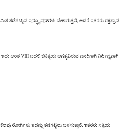
ಿತ ತಡೆಗಟ್ಟುವ ಇನ್ಫ್ಯೂಷನ್‌ಗಳು ಬೇಕಾಗುತ್ತವೆ, ಆದರೆ ಇತರರು ರಕ್ತಸ್ರಾವ
ಲ. ಇದು ಅಂಶ VIII ಬದಲಿ ಚಿಕಿತ್ಸೆಯ ಅಗತ್ಯವಿರುವ ಜನರಿಗಾಗಿ ನಿರ್ದಿಷ್ಟವಾಗಿ
. ಕೆಲವು ರೋಗಿಗಳು ಇದನ್ನು ತಡೆಗಟ್ಟಲು ಬಳಸುತ್ತಾರೆ, ಇತರರು ಸಕ್ರಿಯ