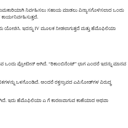
ಚು ಪರಿಣಾಮಕಾರಿಯಾಗಿ ನಿರ್ವಹಿಸಲು ಸಹಾಯ ಮಾಡಲು ವಿನ್ಯಾಸಗೊಳಿಸಲಾದ ಒಂದು
ಕಾರ್ಯನಿರ್ವಹಿಸುತ್ತದೆ.
ಂದು ಯೋಚಿಸಿ. ಇದನ್ನು IV ಮೂಲಕ ನೀಡಲಾಗುತ್ತದೆ ಮತ್ತು ಹೆಮೊಫಿಲಿಯಾ
ಗತ್ಯವಿರುವ ಒಂದು ಪ್ರೋಟೀನ್ ಆಗಿದೆ. “ರಿಕಾಂಬಿನೆಂಟ್” ಭಾಗ ಎಂದರೆ ಇದನ್ನು ಮಾನವ
 ಘಟಕಗಳನ್ನು ಒಳಗೊಂಡಿದೆ. ಅಂದರೆ ರಕ್ತಸ್ರಾವದ ಎಪಿಸೋಡ್‌ಗಳ ವಿರುದ್ಧ
 ಮಾಡಲಾಗಿದೆ. ಇದು ಹೆಮೊಫಿಲಿಯಾ ಎ ಗೆ ಕಾರಣವಾಗುವ ಕಾಣೆಯಾದ ಅಥವಾ