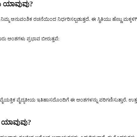
ು ಯಾವುವು?
ವಂಶಿಕ ರಚನೆಯಿಂದ ನಿರ್ಧರಿಸಲ್ಪಡುತ್ತದೆ. ಈ ಸ್ಥಿತಿಯು ಹೆಣ್ಣು ಮಕ್ಕಳಿಗಿಂತ
ಾರು ಅಂಶಗಳು ಪ್ರಭಾವ ಬೀರುತ್ತವೆ:
ಮ ವೈಯಕ್ತಿಕ ವೈದ್ಯಕೀಯ ಇತಿಹಾಸದೊಂದಿಗೆ ಈ ಅಂಶಗಳನ್ನು ಪರಿಗಣಿಸುತ್ತಾರೆ. ಉ
ು ಯಾವುವು?