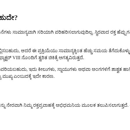
ಬಹುದೇ?
ಟನೆಗಳು ಸಾಮಾನ್ಯವಾಗಿ ಸರಿಯಾಗಿ ಪರಿಹರಿಸಲಾಗುವುದಿಲ್ಲ. ಸ್ಥಿರವಾದ ರಕ್ತ ಹೆಪ್ಪು
್ಲಿಸಬಹುದು, ಆದರೆ ಈ ಪ್ರಕ್ರಿಯೆಯು ಸಾಮಾನ್ಯಕ್ಕಿಂತ ಹೆಚ್ಚು ಸಮಯ ತೆಗೆದುಕೊಳ್ಳುತ
VIII ನೊಂದಿಗೆ ತ್ವರಿತ ಚಿಕಿತ್ಸೆ ಅಗತ್ಯವಿರುತ್ತದೆ.
ಂದುವರಿಯಬಹುದು, ಇದು ಕೀಲುಗಳು, ಸ್ನಾಯುಗಳು ಅಥವಾ ಅಂಗಗಳಿಗೆ ಶಾಶ್ವತ ಹಾನಿಯ
್ಟು ಮುಖ್ಯ ಎಂಬುದಕ್ಕೆ ಇದೇ ಕಾರಣ.
ನೇರವಾಗಿ ನಿಮ್ಮ ರಕ್ತಪ್ರವಾಹಕ್ಕೆ ಅಭಿಧಮನಿಯ ಮೂಲಕ ತಲುಪಿಸಲಾಗುತ್ತದೆ. ಈ ವಿಧ