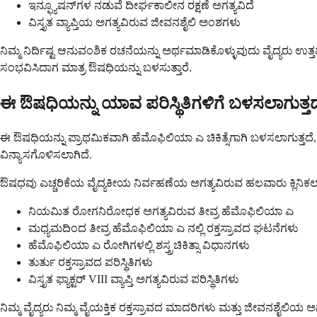
ಇನ್ಫ್ಯೂಷನ್‌ಗಳ ನಡುವೆ ದೀರ್ಘಕಾಲೀನ ರಕ್ಷಣೆ ಅಗತ್ಯವಿದೆ
ವಿಸ್ತೃತ ವ್ಯಾಪ್ತಿಯ ಅಗತ್ಯವಿರುವ ಜೀವನಶೈಲಿ ಅಂಶಗಳು
ನಿಮ್ಮ ನಿರ್ದಿಷ್ಟ ಆನುವಂಶಿಕ ರಚನೆಯನ್ನು ಅರ್ಥಮಾಡಿಕೊಳ್ಳುವುದು ವೈದ್ಯರು ಉತ್ತ
ಸಂಭವಿಸಿದಾಗ ಮಾತ್ರ ಔಷಧಿಯನ್ನು ಬಳಸುತ್ತಾರೆ.
ಈ ಔಷಧಿಯನ್ನು ಯಾವ ಪರಿಸ್ಥಿತಿಗಳಿಗೆ ಬಳಸಲಾಗುತ್ತದ
ಈ ಔಷಧಿಯನ್ನು ಪ್ರಾಥಮಿಕವಾಗಿ ಹೆಮೊಫಿಲಿಯಾ ಎ ಚಿಕಿತ್ಸೆಗಾಗಿ ಬಳಸಲಾಗುತ್ತದೆ, ಇದು
ವಿನ್ಯಾಸಗೊಳಿಸಲಾಗಿದೆ.
ಔಷಧವು ಎಚ್ಚರಿಕೆಯ ವೈದ್ಯಕೀಯ ನಿರ್ವಹಣೆಯ ಅಗತ್ಯವಿರುವ ಹಲವಾರು ಕ್ಲಿನಿಕಲ್ ಪರಿ
ನಿಯಮಿತ ರೋಗನಿರೋಧಕ ಅಗತ್ಯವಿರುವ ತೀವ್ರ ಹೆಮೊಫಿಲಿಯಾ ಎ
ಮಧ್ಯಮದಿಂದ ತೀವ್ರ ಹೆಮೊಫಿಲಿಯಾ ಎ ನಲ್ಲಿ ರಕ್ತಸ್ರಾವದ ಘಟನೆಗಳು
ಹೆಮೊಫಿಲಿಯಾ ಎ ರೋಗಿಗಳಲ್ಲಿ ಶಸ್ತ್ರಚಿಕಿತ್ಸಾ ವಿಧಾನಗಳು
ತುರ್ತು ರಕ್ತಸ್ರಾವದ ಪರಿಸ್ಥಿತಿಗಳು
ವಿಸ್ತೃತ ಫ್ಯಾಕ್ಟರ್ VIII ವ್ಯಾಪ್ತಿ ಅಗತ್ಯವಿರುವ ಪರಿಸ್ಥಿತಿಗಳು
ನಿಮ್ಮ ವೈದ್ಯರು ನಿಮ್ಮ ವೈಯಕ್ತಿಕ ರಕ್ತಸ್ರಾವದ ಮಾದರಿಗಳು ಮತ್ತು ಜೀವನಶೈಲಿಯ ಅ