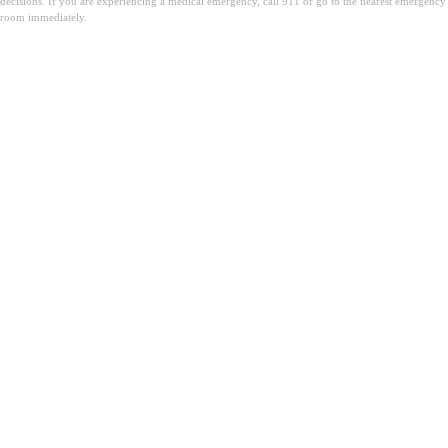
decisions. If you are experiencing a medical emergency, call 911 or go to the nearest emergency
room immediately.