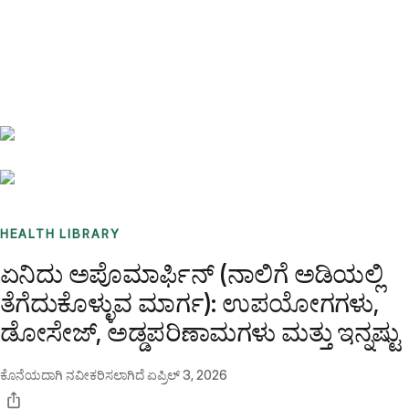
Benchmarks
Stories
FAQ
Sign up / Log in
HEALTH LIBRARY
ಏನಿದು ಅಪೊಮಾರ್ಫಿನ್ (ನಾಲಿಗೆ ಅಡಿಯಲ್ಲಿ
ತೆಗೆದುಕೊಳ್ಳುವ ಮಾರ್ಗ): ಉಪಯೋಗಗಳು,
ಡೋಸೇಜ್, ಅಡ್ಡಪರಿಣಾಮಗಳು ಮತ್ತು ಇನ್ನಷ್ಟು
ಕೊನೆಯದಾಗಿ ನವೀಕರಿಸಲಾಗಿದೆ
ಏಪ್ರಿಲ್ 3, 2026