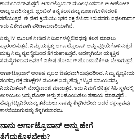
ಕಾರ್ಯನಿರ್ವಹಿಸುತ್ತದೆ. ಆರ್ಗಾಟ್ರೊಬಾನ್ ಮೂಲಭೂತವಾಗಿ ಆ ಕೀಹೋಲ್
ಅನ್ನು ಆವರಿಸುತ್ತದೆ, ಥ್ರಂಬಿನ್ ತನ್ನ ಕೆಲಸವನ್ನು ಪೂರ್ಣಗೊಳಿಸದಂತೆ
ತಡೆಯುತ್ತದೆ. ಈ ನೇರ ಕ್ರಿಯೆಯು ಇತರ ರಕ್ತ ತೆಳುವಾಗಿಸುವವರು ವಿಫಲರಾದಾಗ
ಇದು ವಿಶೇಷವಾಗಿ ಪರಿಣಾಮಕಾರಿಯಾಗಿದೆ.
ನಿಮ್ಮ IV ಮೂಲಕ ನೀಡಿದ ನಿಮಿಷಗಳಲ್ಲಿ ಔಷಧವು ಕೆಲಸ ಮಾಡಲು
ಪ್ರಾರಂಭಿಸುತ್ತದೆ. ನಿಮ್ಮ ಯಕೃತ್ತು ಆರ್ಗಾಟ್ರೊಬಾನ್ ಅನ್ನು ಪ್ರಕ್ರಿಯೆಗೊಳಿಸುತ್ತದೆ
ಮತ್ತು ನಿಮ್ಮ ವ್ಯವಸ್ಥೆಯಿಂದ ತೆಗೆದುಹಾಕುತ್ತದೆ, ಅದಕ್ಕಾಗಿಯೇ ಯಕೃತ್ತಿನ
ಸಮಸ್ಯೆಗಳಿರುವ ಜನರಿಗೆ ವಿಶೇಷ ಡೋಸಿಂಗ್ ಹೊಂದಾಣಿಕೆಗಳು ಬೇಕಾಗುತ್ತವೆ.
ಆರ್ಗಾಟ್ರೊಬಾನ್ ಅಂತಹ ಪ್ರಬಲ ಔಷಧವಾಗಿರುವುದರಿಂದ, ನಿಮ್ಮ ವೈದ್ಯಕೀಯ
ತಂಡವು ರಕ್ತ ಪರೀಕ್ಷೆಗಳ ಮೂಲಕ ನಿಮ್ಮ ಹೆಪ್ಪುಗಟ್ಟುವ ಸಮಯವನ್ನು
ನಿಯಮಿತವಾಗಿ ಮೇಲ್ವಿಚಾರಣೆ ಮಾಡುತ್ತದೆ. ಇದು ನಿಮಗೆ ಚಿಕಿತ್ಸಕ ಸಿಹಿ ಸ್ಥಳದಲ್ಲಿ
ಉಳಿಯಲು ನಿಮ್ಮ ಡೋಸ್ ಅನ್ನು ಸರಿಹೊಂದಿಸಲು ಸಹಾಯ ಮಾಡುತ್ತದೆ -
ಹೆಪ್ಪುಗಟ್ಟುವಿಕೆಯನ್ನು ತಡೆಯಲು ಸಾಕಷ್ಟು ತೆಳ್ಳಗಿರಬೇಕು ಆದರೆ ರಕ್ತಸ್ರಾವವು
ಕಾಳಜಿಯಾಗುವಷ್ಟು ತೆಳ್ಳಗಿರಬಾರದು.
ನಾನು ಆರ್ಗಾಟ್ರೊಬಾನ್ ಅನ್ನು ಹೇಗೆ
ತೆಗೆದುಕೊಳ್ಳಬೇಕು?