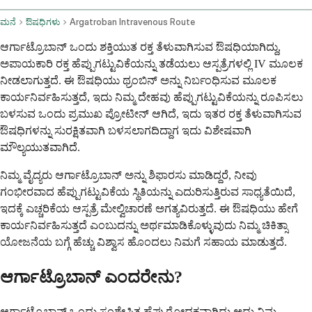
ಮನೆ
ಔಷಧಿಗಳು
Argatroban Intravenous Route
ಆರ್ಗಾಟ್ರೊಬಾನ್ ಒಂದು ಶಕ್ತಿಯುತ ರಕ್ತ ತೆಳುವಾಗಿಸುವ ಔಷಧಿಯಾಗಿದ್ದು,
ಅಪಾಯಕಾರಿ ರಕ್ತ ಹೆಪ್ಪುಗಟ್ಟುವಿಕೆಯನ್ನು ತಡೆಯಲು ಆಸ್ಪತ್ರೆಗಳಲ್ಲಿ IV ಮೂಲಕ
ನೀಡಲಾಗುತ್ತದೆ. ಈ ಔಷಧಿಯು ಥ್ರಂಬಿನ್ ಅನ್ನು ನಿರ್ಬಂಧಿಸುವ ಮೂಲಕ
ಕಾರ್ಯನಿರ್ವಹಿಸುತ್ತದೆ, ಇದು ನಿಮ್ಮ ದೇಹವು ಹೆಪ್ಪುಗಟ್ಟುವಿಕೆಯನ್ನು ರೂಪಿಸಲು
ಬಳಸುವ ಒಂದು ಪ್ರಮುಖ ಪ್ರೋಟೀನ್ ಆಗಿದೆ, ಇದು ಇತರ ರಕ್ತ ತೆಳುವಾಗಿಸುವ
ಔಷಧಿಗಳನ್ನು ಸುರಕ್ಷಿತವಾಗಿ ಬಳಸಲಾಗದಿದ್ದಾಗ ಇದು ವಿಶೇಷವಾಗಿ
ಮೌಲ್ಯಯುತವಾಗಿದೆ.
ನಿಮ್ಮ ವೈದ್ಯರು ಆರ್ಗಾಟ್ರೊಬಾನ್ ಅನ್ನು ಶಿಫಾರಸು ಮಾಡಿದ್ದರೆ, ನೀವು
ಗಂಭೀರವಾದ ಹೆಪ್ಪುಗಟ್ಟುವಿಕೆಯ ಸ್ಥಿತಿಯನ್ನು ಎದುರಿಸುತ್ತಿರುವ ಸಾಧ್ಯತೆಯಿದೆ,
ಇದಕ್ಕೆ ಎಚ್ಚರಿಕೆಯ ಆಸ್ಪತ್ರೆ ಮೇಲ್ವಿಚಾರಣೆ ಅಗತ್ಯವಿರುತ್ತದೆ. ಈ ಔಷಧಿಯು ಹೇಗೆ
ಕಾರ್ಯನಿರ್ವಹಿಸುತ್ತದೆ ಎಂಬುದನ್ನು ಅರ್ಥಮಾಡಿಕೊಳ್ಳುವುದು ನಿಮ್ಮ ಚಿಕಿತ್ಸಾ
ಯೋಜನೆಯ ಬಗ್ಗೆ ಹೆಚ್ಚು ವಿಶ್ವಾಸ ಹೊಂದಲು ನಿಮಗೆ ಸಹಾಯ ಮಾಡುತ್ತದೆ.
ಆರ್ಗಾಟ್ರೊಬಾನ್ ಎಂದರೇನು?
ಆರ್ಗಾಟ್ರೊಬಾನ್ ಒಂದು ಸಂಶ್ಲೇಷಿತ ಹೆಪ್ಪುರೋಧಕವಾಗಿದ್ದು ಅದು ನಿಮ್ಮ