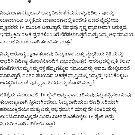
ನೀವು ಆರ್ಗಾಟ್ರೊಬಾನ್ ಅನ್ನು ನೀವೇ ತೆಗೆದುಕೊಳ್ಳುವುದಿಲ್ಲ - ಇದನ್ನು
ಯಾವಾಗಲೂ ಆಸ್ಪತ್ರೆಯ ವಾತಾವರಣದಲ್ಲಿ ತರಬೇತಿ ಪಡೆದ ವೈದ್ಯಕೀಯ
ವೃತ್ತಿಪರರು IV ಮೂಲಕ ನೀಡುತ್ತಾರೆ. ಔಷಧವು ಸ್ಪಷ್ಟ ದ್ರಾವಣವಾಗಿ ಬರುತ್ತದೆ,
ಇದನ್ನು ಕ್ರಿಮಿರಹಿತ ದ್ರವಗಳೊಂದಿಗೆ ಬೆರೆಸಲಾಗುತ್ತದೆ ಮತ್ತು ನಿಮ್ಮ ಅಭಿಧಮನಿಯ
ಮೂಲಕ ನಿರಂತರವಾಗಿ ತಲುಪಿಸಲಾಗುತ್ತದೆ.
ನಿಮ್ಮ ಆರೋಗ್ಯ ರಕ್ಷಣಾ ತಂಡವು ನಿಮ್ಮ ತೂಕ ಮತ್ತು ವೈದ್ಯಕೀಯ ಸ್ಥಿತಿಯನ್ನು
ಆಧರಿಸಿ ನಿರ್ದಿಷ್ಟ ಡೋಸ್‌ನೊಂದಿಗೆ ಪ್ರಾರಂಭಿಸುತ್ತದೆ. ಆರಂಭದಲ್ಲಿ ಪ್ರತಿ ಕೆಲವು
ಗಂಟೆಗಳಿಗೊಮ್ಮೆ ನಿಮ್ಮ ರಕ್ತ ಹೆಪ್ಪುಗಟ್ಟುವ ಸಮಯವನ್ನು ಅವರು ಮೇಲ್ವಿಚಾರಣೆ
ಮಾಡುತ್ತಾರೆ, ನಂತರ ಸರಿಯಾದ ಚಿಕಿತ್ಸಕ ವ್ಯಾಪ್ತಿಯಲ್ಲಿ ನಿಮ್ಮನ್ನು ಇರಿಸಿಕೊಳ್ಳಲು
ಅಗತ್ಯವಿರುವಂತೆ ಇನ್ಫ್ಯೂಷನ್ ದರವನ್ನು ಹೊಂದಿಸುತ್ತಾರೆ.
ಚಿಕಿತ್ಸೆಯ ಸಮಯದಲ್ಲಿ, IV ಲೈನ್ ಅನ್ನು ಸ್ಥಳಾಂತರಿಸುವುದನ್ನು ತಪ್ಪಿಸಲು ನೀವು
ತುಲನಾತ್ಮಕವಾಗಿ ಸ್ಥಿರವಾಗಿರಬೇಕು. ನಿಮ್ಮ ದಾದಿಯರು ಔಷಧಿ ಸರಿಯಾಗಿ
ಹರಿಯುತ್ತಿದೆಯೇ ಮತ್ತು ನಿಮ್ಮ ಅಭಿಧಮನಿಗೆ ಯಾವುದೇ ಕಿರಿಕಿರಿಯನ್ನು
ಉಂಟುಮಾಡುತ್ತಿಲ್ಲವೇ ಎಂದು ಖಚಿತಪಡಿಸಿಕೊಳ್ಳಲು IV ಸೈಟ್ ಅನ್ನು
ನಿಯಮಿತವಾಗಿ ಪರಿಶೀಲಿಸುತ್ತಾರೆ.