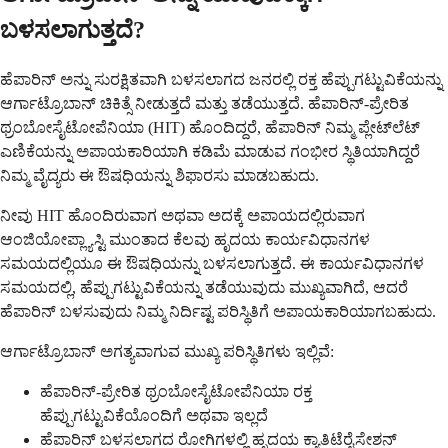
ಬಳಸಲಾಗುತ್ತದೆ?
ಹೆಪಾರಿನ್ ಅನ್ನು ಸುರಕ್ಷಿತವಾಗಿ ಬಳಸಲಾಗದ ಜನರಲ್ಲಿ ರಕ್ತ ಹೆಪ್ಪುಗಟ್ಟುವಿಕೆಯನ್ನು
ಆರ್ಗಾಟ್ರೊಬಾನ್ ಚಿಕಿತ್ಸೆ ನೀಡುತ್ತದೆ ಮತ್ತು ತಡೆಯುತ್ತದೆ. ಹೆಪಾರಿನ್-ಪ್ರೇರಿತ
ಥ್ರಂಬೋಸೈಟೋಪೆನಿಯಾ (HIT) ಹೊಂದಿದ್ದರೆ, ಹೆಪಾರಿನ್ ನಿಮ್ಮ ಪ್ಲೇಟ್‌ಲೆಟ್
ಎಣಿಕೆಯನ್ನು ಅಪಾಯಕಾರಿಯಾಗಿ ಕಡಿಮೆ ಮಾಡುವ ಗಂಭೀರ ಸ್ಥಿತಿಯಾಗಿದ್ದರೆ
ನಿಮ್ಮ ವೈದ್ಯರು ಈ ಔಷಧಿಯನ್ನು ಶಿಫಾರಸು ಮಾಡಬಹುದು.
ನೀವು HIT ಹೊಂದಿರುವಾಗ ಅಥವಾ ಅದಕ್ಕೆ ಅಪಾಯದಲ್ಲಿರುವಾಗ
ಆಂಜಿಯೋಪ್ಲ್ಯಾಸ್ಟಿ ಮುಂತಾದ ಕೆಲವು ಹೃದಯ ಕಾರ್ಯವಿಧಾನಗಳ
ಸಮಯದಲ್ಲಿಯೂ ಈ ಔಷಧಿಯನ್ನು ಬಳಸಲಾಗುತ್ತದೆ. ಈ ಕಾರ್ಯವಿಧಾನಗಳ
ಸಮಯದಲ್ಲಿ, ಹೆಪ್ಪುಗಟ್ಟುವಿಕೆಯನ್ನು ತಡೆಯುವುದು ಮುಖ್ಯವಾಗಿದೆ, ಆದರೆ
ಹೆಪಾರಿನ್ ಬಳಸುವುದು ನಿಮ್ಮ ನಿರ್ದಿಷ್ಟ ಪರಿಸ್ಥಿತಿಗೆ ಅಪಾಯಕಾರಿಯಾಗಬಹುದು.
ಆರ್ಗಾಟ್ರೊಬಾನ್ ಅಗತ್ಯವಾಗುವ ಮುಖ್ಯ ಪರಿಸ್ಥಿತಿಗಳು ಇಲ್ಲಿವೆ:
ಹೆಪಾರಿನ್-ಪ್ರೇರಿತ ಥ್ರಂಬೋಸೈಟೋಪೆನಿಯಾ ರಕ್ತ
ಹೆಪ್ಪುಗಟ್ಟುವಿಕೆಯೊಂದಿಗೆ ಅಥವಾ ಇಲ್ಲದೆ
ಹೆಪಾರಿನ್ ಬಳಸಲಾಗದ ರೋಗಿಗಳಲ್ಲಿ ಹೃದಯ ಕ್ಯಾತಿಟೆರೈಸೇಶನ್