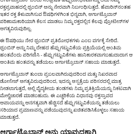
ರಕ್ತಪ್ರವಾಹದಲ್ಲಿ ಥ್ರಂಬಿನ್ ಅನ್ನು ನೇರವಾಗಿ ನಿರ್ಬಂಧಿಸುತ್ತದೆ. ಹೆಪಾರಿನ್‌ನಂತಹ
ಇತರ ರಕ್ತ ತೆಳುವಾಗಿಸುವ ಔಷಧಿಗಳಿಗಿಂತ ಭಿನ್ನವಾಗಿ, ಆರ್ಗಾಟ್ರೊಬಾನ್
ಪರಿಣಾಮಕಾರಿಯಾಗಿ ಕೆಲಸ ಮಾಡಲು ನಿಮ್ಮ ರಕ್ತದಲ್ಲಿನ ಕೆಲವು ಪ್ರೋಟೀನ್‌ಗಳ
ಅಗತ್ಯವಿರುವುದಿಲ್ಲ.
ಈ ಔಷಧಿಯು ನೇರ ಥ್ರಂಬಿನ್ ಪ್ರತಿರೋಧಕಗಳು ಎಂಬ ವರ್ಗಕ್ಕೆ ಸೇರಿದೆ.
ಥ್ರಂಬಿನ್ ಅನ್ನು ನಿಮ್ಮ ದೇಹದ ಹೆಪ್ಪುಗಟ್ಟುವಿಕೆಯ ಪ್ರಕ್ರಿಯೆಯಲ್ಲಿ ಅಂತಿಮ
ಹಂತವೆಂದು ಪರಿಗಣಿಸಿ - ಹೆಪ್ಪುಗಟ್ಟುವಿಕೆಗಳು ಹಾನಿಕಾರಕವಾಗಬಹುದಾದಾಗ ಆ
ಅಂತಿಮ ಹಂತವನ್ನು ತಡೆಯಲು ಆರ್ಗಾಟ್ರೊಬಾನ್ ಸಹಾಯ ಮಾಡುತ್ತದೆ.
ಆರ್ಗಾಟ್ರೊಬಾನ್ ತುಂಬಾ ಪ್ರಬಲವಾಗಿರುವುದರಿಂದ ಮತ್ತು ನಿಖರವಾದ
ಡೋಸೇಜ್ ಅಗತ್ಯವಿರುವುದರಿಂದ, ಇದನ್ನು ಆಸ್ಪತ್ರೆಯ ಪರಿಸರದಲ್ಲಿ ಮಾತ್ರ
ನೀಡಲಾಗುತ್ತದೆ, ಅಲ್ಲಿ ವೈದ್ಯಕೀಯ ತಂಡಗಳು ನಿಮ್ಮ ಪ್ರತಿಕ್ರಿಯೆಯನ್ನು ನಿಕಟವಾಗಿ
ಮೇಲ್ವಿಚಾರಣೆ ಮಾಡಬಹುದು. ಈ ಎಚ್ಚರಿಕೆಯ ವಿಧಾನವು ರಕ್ತಸ್ರಾವದ
ಅಪಾಯವನ್ನು ಅನಗತ್ಯವಾಗಿ ಹೆಚ್ಚಿಸದೆ ಹೆಪ್ಪುಗಟ್ಟುವಿಕೆಯನ್ನು ತಡೆಯಲು
ಸರಿಯಾದ ಪ್ರಮಾಣವನ್ನು ಪಡೆಯುವುದನ್ನು ಖಚಿತಪಡಿಸಿಕೊಳ್ಳಲು ಸಹಾಯ
ಮಾಡುತ್ತದೆ.
ಆರ್ಗಾಟ್ರೊಬಾನ್ ಅನ್ನು ಯಾವುದಕ್ಕಾಗಿ