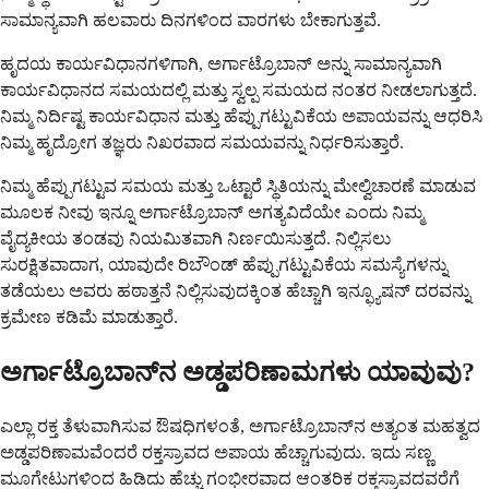
ಸಾಮಾನ್ಯವಾಗಿ ಹಲವಾರು ದಿನಗಳಿಂದ ವಾರಗಳು ಬೇಕಾಗುತ್ತವೆ.
ಹೃದಯ ಕಾರ್ಯವಿಧಾನಗಳಿಗಾಗಿ, ಅರ್ಗಾಟ್ರೊಬಾನ್ ಅನ್ನು ಸಾಮಾನ್ಯವಾಗಿ
ಕಾರ್ಯವಿಧಾನದ ಸಮಯದಲ್ಲಿ ಮತ್ತು ಸ್ವಲ್ಪ ಸಮಯದ ನಂತರ ನೀಡಲಾಗುತ್ತದೆ.
ನಿಮ್ಮ ನಿರ್ದಿಷ್ಟ ಕಾರ್ಯವಿಧಾನ ಮತ್ತು ಹೆಪ್ಪುಗಟ್ಟುವಿಕೆಯ ಅಪಾಯವನ್ನು ಆಧರಿಸಿ
ನಿಮ್ಮ ಹೃದ್ರೋಗ ತಜ್ಞರು ನಿಖರವಾದ ಸಮಯವನ್ನು ನಿರ್ಧರಿಸುತ್ತಾರೆ.
ನಿಮ್ಮ ಹೆಪ್ಪುಗಟ್ಟುವ ಸಮಯ ಮತ್ತು ಒಟ್ಟಾರೆ ಸ್ಥಿತಿಯನ್ನು ಮೇಲ್ವಿಚಾರಣೆ ಮಾಡುವ
ಮೂಲಕ ನೀವು ಇನ್ನೂ ಅರ್ಗಾಟ್ರೊಬಾನ್ ಅಗತ್ಯವಿದೆಯೇ ಎಂದು ನಿಮ್ಮ
ವೈದ್ಯಕೀಯ ತಂಡವು ನಿಯಮಿತವಾಗಿ ನಿರ್ಣಯಿಸುತ್ತದೆ. ನಿಲ್ಲಿಸಲು
ಸುರಕ್ಷಿತವಾದಾಗ, ಯಾವುದೇ ರಿಬೌಂಡ್ ಹೆಪ್ಪುಗಟ್ಟುವಿಕೆಯ ಸಮಸ್ಯೆಗಳನ್ನು
ತಡೆಯಲು ಅವರು ಹಠಾತ್ತನೆ ನಿಲ್ಲಿಸುವುದಕ್ಕಿಂತ ಹೆಚ್ಚಾಗಿ ಇನ್ಫ್ಯೂಷನ್ ದರವನ್ನು
ಕ್ರಮೇಣ ಕಡಿಮೆ ಮಾಡುತ್ತಾರೆ.
ಅರ್ಗಾಟ್ರೊಬಾನ್‌ನ ಅಡ್ಡಪರಿಣಾಮಗಳು ಯಾವುವು?
ಎಲ್ಲಾ ರಕ್ತ ತೆಳುವಾಗಿಸುವ ಔಷಧಿಗಳಂತೆ, ಅರ್ಗಾಟ್ರೊಬಾನ್‌ನ ಅತ್ಯಂತ ಮಹತ್ವದ
ಅಡ್ಡಪರಿಣಾಮವೆಂದರೆ ರಕ್ತಸ್ರಾವದ ಅಪಾಯ ಹೆಚ್ಚಾಗುವುದು. ಇದು ಸಣ್ಣ
ಮೂಗೇಟುಗಳಿಂದ ಹಿಡಿದು ಹೆಚ್ಚು ಗಂಭೀರವಾದ ಆಂತರಿಕ ರಕ್ತಸ್ರಾವದವರೆಗೆ