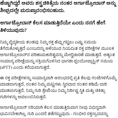
ಹೆಚ್ಚಾಗಿದ್ದರೆ ಅವರು ಶಸ್ತ್ರಚಿಕಿತ್ಸೆಯ ನಂತರ ಆರ್ಗಾಟ್ರೋಬಾನ್ ಅನ್ನು
ಶೀಘ್ರದಲ್ಲೇ ಮರುಪ್ರಾರಂಭಿಸಬಹುದು.
ಆರ್ಗಾಟ್ರೋಬಾನ್ ಕೆಲಸ ಮಾಡುತ್ತಿದೆಯೇ ಎಂದು ನನಗೆ ಹೇಗೆ
ತಿಳಿಯುವುದು?
ನಿಮ್ಮ ವೈದ್ಯಕೀಯ ತಂಡವು ನಿಮ್ಮ ರಕ್ತ ಹೆಪ್ಪುಗಟ್ಟಲು ಎಷ್ಟು ಸಮಯ
ತೆಗೆದುಕೊಳ್ಳುತ್ತದೆ ಎಂಬುದನ್ನು ಅಳೆಯುವ ನಿಯಮಿತ ರಕ್ತ ಪರೀಕ್ಷೆಗಳ ಮೂಲಕ
ಆರ್ಗಾಟ್ರೋಬಾನ್‌ನ ಪರಿಣಾಮಕಾರಿತ್ವವನ್ನು ಮೇಲ್ವಿಚಾರಣೆ ಮಾಡುತ್ತದೆ. ಅತ್ಯಂತ
ಸಾಮಾನ್ಯ ಪರೀಕ್ಷೆಯನ್ನು ಸಕ್ರಿಯಗೊಳಿಸಿದ ಭಾಗಶಃ ಥ್ರಂಬೋಪ್ಲಾಸ್ಟಿನ್ ಸಮಯ
(aPTT) ಎಂದು ಕರೆಯಲಾಗುತ್ತದೆ.
ಈ ರಕ್ತ ಪರೀಕ್ಷೆಗಳನ್ನು ಸಾಮಾನ್ಯವಾಗಿ ಆರಂಭದಲ್ಲಿ ಪ್ರತಿ ಕೆಲವು ಗಂಟೆಗಳಿಗೊಮ್ಮೆ
ಮಾಡಲಾಗುತ್ತದೆ, ನಂತರ ನಿಮ್ಮ ಮಟ್ಟಗಳು ಸ್ಥಿರವಾದ ನಂತರ ಕಡಿಮೆ ಬಾರಿ
ಮಾಡಲಾಗುತ್ತದೆ. ನಿಮ್ಮ ಗುರಿ ಶ್ರೇಣಿಯು ನಿಮ್ಮ ನಿರ್ದಿಷ್ಟ ಸ್ಥಿತಿ ಮತ್ತು ಚಿಕಿತ್ಸಾ
ಗುರಿಗಳನ್ನು ಅವಲಂಬಿಸಿರುತ್ತದೆ.
ಆರ್ಗಾಟ್ರೋಬಾನ್ ಸರಿಯಾಗಿ ಕೆಲಸ ಮಾಡುತ್ತಿರುವಾಗ ನೀವು ವಿಭಿನ್ನವಾಗಿ
ಭಾವಿಸಬೇಕಾಗಿಲ್ಲ. ಗುರಿ ಎಂದರೆ ತಡೆಗಟ್ಟುವುದು - ಗಂಭೀರ ರಕ್ತಸ್ರಾವವನ್ನು