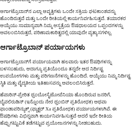
ಆರ್ಗಾಟ್ರೊಬಾನ್‌ನ ಎಲ್ಲಾ ಆವೃತ್ತಿಗಳು ಒಂದೇ ಸಕ್ರಿಯ ಘಟಕಾಂಶವನ್ನು
ಹೊಂದಿರುತ್ತವೆ ಮತ್ತು ಒಂದೇ ರೀತಿಯಲ್ಲಿ ಕಾರ್ಯನಿರ್ವಹಿಸುತ್ತವೆ. ತಯಾರಕರ
ಆಯ್ಕೆಯು ಸಾಮಾನ್ಯವಾಗಿ ನಿಮ್ಮ ಆಸ್ಪತ್ರೆಯ ಔಷಧಾಲಯದ ಒಪ್ಪಂದಗಳನ್ನು
ಅವಲಂಬಿಸಿರುತ್ತದೆ, ಪರಿಣಾಮಕಾರಿತ್ವದಲ್ಲಿ ಯಾವುದೇ ವ್ಯತ್ಯಾಸಗಳಿಲ್ಲ.
ಆರ್ಗಾಟ್ರೊಬಾನ್ ಪರ್ಯಾಯಗಳು
ಆರ್ಗಾಟ್ರೊಬಾನ್‌ಗೆ ಪರ್ಯಾಯವಾಗಿ ಹಲವಾರು ಇತರ ಔಷಧಿಗಳನ್ನು
ಬಳಸಬಹುದು, ಆದಾಗ್ಯೂ ಪ್ರತಿಯೊಂದೂ ತನ್ನದೇ ಆದ ನಿರ್ದಿಷ್ಟ
ಉಪಯೋಗಗಳು ಮತ್ತು ಪರಿಗಣನೆಗಳನ್ನು ಹೊಂದಿದೆ. ಆಯ್ಕೆಯು ನಿಮ್ಮ ನಿರ್ದಿಷ್ಟ
ಸ್ಥಿತಿ ಮತ್ತು ವೈದ್ಯಕೀಯ ಇತಿಹಾಸವನ್ನು ಅವಲಂಬಿಸಿರುತ್ತದೆ.
ಹೆಪಾರಿನ್-ಪ್ರೇರಿತ ಥ್ರಂಬೋಸೈಟೋಪೆನಿಯಾ ಹೊಂದಿರುವ ಜನರಿಗೆ,
ಬೈವಲಿರುಡಿನ್ (ಇನ್ನೊಂದು ನೇರ ಥ್ರಂಬಿನ್ ಪ್ರತಿರೋಧಕ) ಅಥವಾ
ಫಾಂಡಾಪರಿನ್ಯುಕ್ಸ್ (ಫ್ಯಾಕ್ಟರ್ Xa ಪ್ರತಿರೋಧಕ) ಪರ್ಯಾಯಗಳಾಗಿವೆ. ಈ
ಔಷಧಿಗಳು ವಿಭಿನ್ನವಾಗಿ ಕಾರ್ಯನಿರ್ವಹಿಸುತ್ತವೆ ಆದರೆ ಇದೇ ರೀತಿಯ
ಹೆಪ್ಪುಗಟ್ಟುವಿಕೆ ತಡೆಗಟ್ಟುವ ಪ್ರಯೋಜನಗಳನ್ನು ನೀಡಬಹುದು.