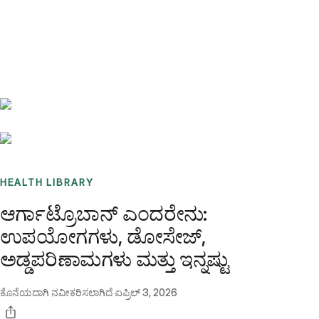
Benchmarks
Stories
FAQ
Sign up / Log in
HEALTH LIBRARY
ಆರ್ಗಾಟ್ರೊಬಾನ್ ಎಂದರೇನು:
ಉಪಯೋಗಗಳು, ಡೋಸೇಜ್,
ಅಡ್ಡಪರಿಣಾಮಗಳು ಮತ್ತು ಇನ್ನಷ್ಟು
ಕೊನೆಯದಾಗಿ ನವೀಕರಿಸಲಾಗಿದೆ
ಏಪ್ರಿಲ್ 3, 2026