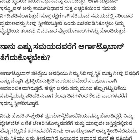
ನೀವು ಹೃದಯ ಕಾರ್ಯವಿಧಾನವನ್ನು ಹೊಂದಿದ್ದರೆ, ಅರ್ಗಾಟ್ರೊಬಾನ್
ಇನ್ಫ್ಯೂಷನ್ ಅನ್ನು ಕಾರ್ಯವಿಧಾನದ ಸುತ್ತ ಎಚ್ಚರಿಕೆಯಿಂದ ಸಮಯ
ನಿಗದಿಪಡಿಸಲಾಗುತ್ತದೆ. ಸೂಕ್ತ ರಕ್ಷಣೆಗಾಗಿ ಸರಿಯಾದ ಸಮಯದಲ್ಲಿ ಸರಿಯಾದ
ಪ್ರಮಾಣವನ್ನು ನೀವು ಸ್ವೀಕರಿಸುತ್ತೀರಿ ಎಂದು ಖಚಿತಪಡಿಸಿಕೊಳ್ಳಲು ನಿಮ್ಮ
ವೈದ್ಯಕೀಯ ತಂಡವು ವಿವರವಾದ ಪ್ರೋಟೋಕಾಲ್‌ಗಳನ್ನು ಹೊಂದಿರುತ್ತದೆ.
ನಾನು ಎಷ್ಟು ಸಮಯದವರೆಗೆ ಅರ್ಗಾಟ್ರೊಬಾನ್
ತೆಗೆದುಕೊಳ್ಳಬೇಕು?
ಅರ್ಗಾಟ್ರೊಬಾನ್ ಚಿಕಿತ್ಸೆಯ ಅವಧಿಯು ನಿಮ್ಮ ನಿರ್ದಿಷ್ಟ ಸ್ಥಿತಿ ಮತ್ತು ನೀವು ಔಷಧಿಗೆ
ಎಷ್ಟು ಚೆನ್ನಾಗಿ ಪ್ರತಿಕ್ರಿಯಿಸುತ್ತೀರಿ ಎಂಬುದರ ಮೇಲೆ ಸಂಪೂರ್ಣವಾಗಿ
ಅವಲಂಬಿತವಾಗಿರುತ್ತದೆ. ಹೆಚ್ಚಿನ ಜನರು ತಮ್ಮ ಮೂಲ ಹೆಪ್ಪುಗಟ್ಟುವಿಕೆಯ
ಸಮಸ್ಯೆಯನ್ನು ಪರಿಹರಿಸುವಾಗ ಕೆಲವು ದಿನಗಳಿಂದ ಕೆಲವು ವಾರಗಳವರೆಗೆ
ಇದನ್ನು ಸ್ವೀಕರಿಸುತ್ತಾರೆ.
ನೀವು ಹೆಪಾರಿನ್-ಪ್ರೇರಿತ ಥ್ರಂಬೋಸೈಟೋಪೆನಿಯಾವನ್ನು ಹೊಂದಿದ್ದರೆ, ನಿಮ್ಮ
ಪ್ಲೇಟ್‌ಲೆಟ್ ಎಣಿಕೆ ಚೇತರಿಸಿಕೊಳ್ಳುವವರೆಗೆ ಮತ್ತು ಯಾವುದೇ ಅಸ್ತಿತ್ವದಲ್ಲಿರುವ
ಹೆಪ್ಪುಗಟ್ಟುವಿಕೆ ಕರಗುವವರೆಗೆ ನೀವು ಅರ್ಗಾಟ್ರೊಬಾನ್ ಅನ್ನು ಸ್ವೀಕರಿಸಬಹುದು.
ನಿಮ್ಮ ಸ್ಥಿತಿಯು ಎಷ್ಟು ತೀವ್ರವಾಗಿದೆ ಎಂಬುದರ ಆಧಾರದ ಮೇಲೆ ಈ ಪ್ರಕ್ರಿಯೆಗೆ