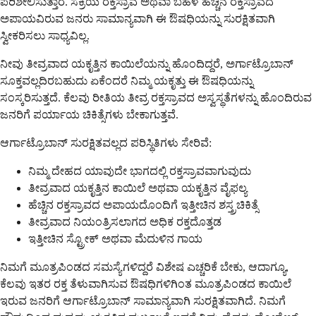
ಪರಿಶೀಲಿಸುತ್ತಾರೆ. ಸಕ್ರಿಯ ರಕ್ತಸ್ರಾವ ಅಥವಾ ಬಹಳ ಹೆಚ್ಚಿನ ರಕ್ತಸ್ರಾವದ
ಅಪಾಯವಿರುವ ಜನರು ಸಾಮಾನ್ಯವಾಗಿ ಈ ಔಷಧಿಯನ್ನು ಸುರಕ್ಷಿತವಾಗಿ
ಸ್ವೀಕರಿಸಲು ಸಾಧ್ಯವಿಲ್ಲ.
ನೀವು ತೀವ್ರವಾದ ಯಕೃತ್ತಿನ ಕಾಯಿಲೆಯನ್ನು ಹೊಂದಿದ್ದರೆ, ಅರ್ಗಾಟ್ರೊಬಾನ್
ಸೂಕ್ತವಲ್ಲದಿರಬಹುದು ಏಕೆಂದರೆ ನಿಮ್ಮ ಯಕೃತ್ತು ಈ ಔಷಧಿಯನ್ನು
ಸಂಸ್ಕರಿಸುತ್ತದೆ. ಕೆಲವು ರೀತಿಯ ತೀವ್ರ ರಕ್ತಸ್ರಾವದ ಅಸ್ವಸ್ಥತೆಗಳನ್ನು ಹೊಂದಿರುವ
ಜನರಿಗೆ ಪರ್ಯಾಯ ಚಿಕಿತ್ಸೆಗಳು ಬೇಕಾಗುತ್ತವೆ.
ಆರ್ಗಾಟ್ರೊಬಾನ್ ಸುರಕ್ಷಿತವಲ್ಲದ ಪರಿಸ್ಥಿತಿಗಳು ಸೇರಿವೆ:
ನಿಮ್ಮ ದೇಹದ ಯಾವುದೇ ಭಾಗದಲ್ಲಿ ರಕ್ತಸ್ರಾವವಾಗುವುದು
ತೀವ್ರವಾದ ಯಕೃತ್ತಿನ ಕಾಯಿಲೆ ಅಥವಾ ಯಕೃತ್ತಿನ ವೈಫಲ್ಯ
ಹೆಚ್ಚಿನ ರಕ್ತಸ್ರಾವದ ಅಪಾಯದೊಂದಿಗೆ ಇತ್ತೀಚಿನ ಶಸ್ತ್ರಚಿಕಿತ್ಸೆ
ತೀವ್ರವಾದ ನಿಯಂತ್ರಿಸಲಾಗದ ಅಧಿಕ ರಕ್ತದೊತ್ತಡ
ಇತ್ತೀಚಿನ ಸ್ಟ್ರೋಕ್ ಅಥವಾ ಮೆದುಳಿನ ಗಾಯ
ನಿಮಗೆ ಮೂತ್ರಪಿಂಡದ ಸಮಸ್ಯೆಗಳಿದ್ದರೆ ವಿಶೇಷ ಎಚ್ಚರಿಕೆ ಬೇಕು, ಆದಾಗ್ಯೂ,
ಕೆಲವು ಇತರ ರಕ್ತ ತೆಳುವಾಗಿಸುವ ಔಷಧಿಗಳಿಗಿಂತ ಮೂತ್ರಪಿಂಡದ ಕಾಯಿಲೆ
ಇರುವ ಜನರಿಗೆ ಆರ್ಗಾಟ್ರೊಬಾನ್ ಸಾಮಾನ್ಯವಾಗಿ ಸುರಕ್ಷಿತವಾಗಿದೆ. ನಿಮಗೆ