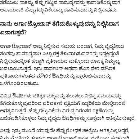
ತಡೆಯಲು ಸಾಕಷ್ಟು ಹೆಪ್ಪುಗಟ್ಟುವ ಸಾಮರ್ಥ್ಯವನ್ನು ಕಾಪಾಡಿಕೊಳ್ಳುವಾಗ
ಅಪಾಯಕಾರಿ ಹೆಪ್ಪುಗಟ್ಟುವಿಕೆಯನ್ನು ರೂಪಿಸುವುದನ್ನು ನಿಲ್ಲಿಸುವುದು.
ನಾನು ಆರ್ಗಾಟ್ರೋಬಾನ್ ತೆಗೆದುಕೊಳ್ಳುವುದನ್ನು ನಿಲ್ಲಿಸಿದಾಗ
ಏನಾಗುತ್ತದೆ?
ಆರ್ಗಾಟ್ರೋಬಾನ್ ಅನ್ನು ನಿಲ್ಲಿಸುವ ಸಮಯ ಬಂದಾಗ, ನಿಮ್ಮ ವೈದ್ಯಕೀಯ
ತಂಡವು ಸಾಮಾನ್ಯವಾಗಿ ಎಲ್ಲಾ ರಕ್ತ ತೆಳುವಾಗಿಸುವವರನ್ನು ಇದ್ದಕ್ಕಿದ್ದಂತೆ
ನಿಲ್ಲಿಸುವುದಕ್ಕಿಂತ ಹೆಚ್ಚಾಗಿ ಪ್ರತಿಕಾಯದ ಮತ್ತೊಂದು ರೂಪಕ್ಕೆ ನಿಮ್ಮನ್ನು
ಬದಲಾಯಿಸುತ್ತದೆ. ಇದು ವಾರ್ಫರಿನ್ ಅಥವಾ ಹೊಸ ನೇರ ಮೌಖಿಕ
ಪ್ರತಿಕಾಯಗಳಂತಹ ಮೌಖಿಕ ಔಷಧಿಯನ್ನು ಪ್ರಾರಂಭಿಸುವುದನ್ನು
ಒಳಗೊಂಡಿರಬಹುದು.
ವಿವಿಧ ಔಷಧಿಗಳು ಚಿಕಿತ್ಸಕ ಮಟ್ಟವನ್ನು ತಲುಪಲು ವಿಭಿನ್ನ ಸಮಯವನ್ನು
ತೆಗೆದುಕೊಳ್ಳುವುದರಿಂದ ಪರಿವರ್ತನೆ ಪ್ರಕ್ರಿಯೆಗೆ ಎಚ್ಚರಿಕೆಯ ಮೇಲ್ವಿಚಾರಣೆ
ಅಗತ್ಯವಿರುತ್ತದೆ. ಹೆಪ್ಪುಗಟ್ಟುವಿಕೆಯ ವಿರುದ್ಧ ನಿರಂತರ ರಕ್ಷಣೆಯನ್ನು
ಖಚಿತಪಡಿಸಿಕೊಳ್ಳಲು ನಿಮ್ಮ ವೈದ್ಯರು ಔಷಧಿಗಳನ್ನು ಸೂಕ್ತವಾಗಿ ಅತಿಕ್ರಮಿಸುತ್ತಾರೆ.
ನೀವು ಇನ್ನು ಮುಂದೆ ಯಾವುದೇ ಹೆಪ್ಪುರೋಧಕ ಚಿಕಿತ್ಸೆಯ ಅಗತ್ಯವಿಲ್ಲದಿದ್ದರೆ,
ನಿಮ್ಮ ವೈದ್ಯಕೀಯ ತಂಡವು ಅರ್ಗಾಟ್ರೊಬಾನ್ ಇನ್ಫ್ಯೂಷನ್ ಅನ್ನು ಸರಳವಾಗಿ