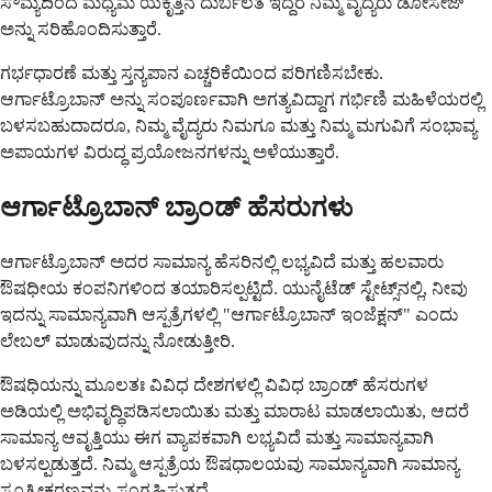
ಸೌಮ್ಯದಿಂದ ಮಧ್ಯಮ ಯಕೃತ್ತಿನ ದುರ್ಬಲತೆ ಇದ್ದರೆ ನಿಮ್ಮ ವೈದ್ಯರು ಡೋಸೇಜ್
ಅನ್ನು ಸರಿಹೊಂದಿಸುತ್ತಾರೆ.
ಗರ್ಭಧಾರಣೆ ಮತ್ತು ಸ್ತನ್ಯಪಾನ ಎಚ್ಚರಿಕೆಯಿಂದ ಪರಿಗಣಿಸಬೇಕು.
ಆರ್ಗಾಟ್ರೊಬಾನ್ ಅನ್ನು ಸಂಪೂರ್ಣವಾಗಿ ಅಗತ್ಯವಿದ್ದಾಗ ಗರ್ಭಿಣಿ ಮಹಿಳೆಯರಲ್ಲಿ
ಬಳಸಬಹುದಾದರೂ, ನಿಮ್ಮ ವೈದ್ಯರು ನಿಮಗೂ ಮತ್ತು ನಿಮ್ಮ ಮಗುವಿಗೆ ಸಂಭಾವ್ಯ
ಅಪಾಯಗಳ ವಿರುದ್ಧ ಪ್ರಯೋಜನಗಳನ್ನು ಅಳೆಯುತ್ತಾರೆ.
ಆರ್ಗಾಟ್ರೊಬಾನ್ ಬ್ರಾಂಡ್ ಹೆಸರುಗಳು
ಆರ್ಗಾಟ್ರೊಬಾನ್ ಅದರ ಸಾಮಾನ್ಯ ಹೆಸರಿನಲ್ಲಿ ಲಭ್ಯವಿದೆ ಮತ್ತು ಹಲವಾರು
ಔಷಧೀಯ ಕಂಪನಿಗಳಿಂದ ತಯಾರಿಸಲ್ಪಟ್ಟಿದೆ. ಯುನೈಟೆಡ್ ಸ್ಟೇಟ್ಸ್‌ನಲ್ಲಿ, ನೀವು
ಇದನ್ನು ಸಾಮಾನ್ಯವಾಗಿ ಆಸ್ಪತ್ರೆಗಳಲ್ಲಿ "ಆರ್ಗಾಟ್ರೊಬಾನ್ ಇಂಜೆಕ್ಷನ್" ಎಂದು
ಲೇಬಲ್ ಮಾಡುವುದನ್ನು ನೋಡುತ್ತೀರಿ.
ಔಷಧಿಯನ್ನು ಮೂಲತಃ ವಿವಿಧ ದೇಶಗಳಲ್ಲಿ ವಿವಿಧ ಬ್ರಾಂಡ್ ಹೆಸರುಗಳ
ಅಡಿಯಲ್ಲಿ ಅಭಿವೃದ್ಧಿಪಡಿಸಲಾಯಿತು ಮತ್ತು ಮಾರಾಟ ಮಾಡಲಾಯಿತು, ಆದರೆ
ಸಾಮಾನ್ಯ ಆವೃತ್ತಿಯು ಈಗ ವ್ಯಾಪಕವಾಗಿ ಲಭ್ಯವಿದೆ ಮತ್ತು ಸಾಮಾನ್ಯವಾಗಿ
ಬಳಸಲ್ಪಡುತ್ತದೆ. ನಿಮ್ಮ ಆಸ್ಪತ್ರೆಯ ಔಷಧಾಲಯವು ಸಾಮಾನ್ಯವಾಗಿ ಸಾಮಾನ್ಯ
ಸೂತ್ರೀಕರಣವನ್ನು ಸಂಗ್ರಹಿಸುತ್ತದೆ.