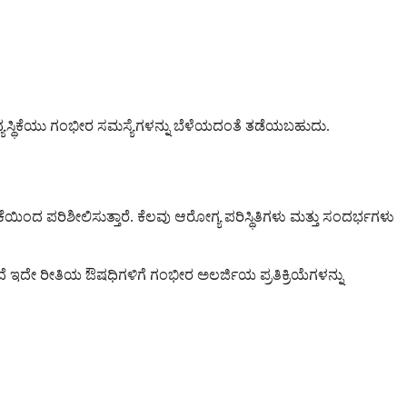
್ಯಸ್ಥಿಕೆಯು ಗಂಭೀರ ಸಮಸ್ಯೆಗಳನ್ನು ಬೆಳೆಯದಂತೆ ತಡೆಯಬಹುದು.
ೆಯಿಂದ ಪರಿಶೀಲಿಸುತ್ತಾರೆ. ಕೆಲವು ಆರೋಗ್ಯ ಪರಿಸ್ಥಿತಿಗಳು ಮತ್ತು ಸಂದರ್ಭಗಳು
 ಇದೇ ರೀತಿಯ ಔಷಧಿಗಳಿಗೆ ಗಂಭೀರ ಅಲರ್ಜಿಯ ಪ್ರತಿಕ್ರಿಯೆಗಳನ್ನು