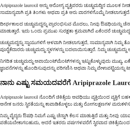
Aripiprazole lauroxil ಅನ್ನು ಆರೋಗ್ಯ ವೃತ್ತಿಪರರು ಚುಚ್ಚುಮದ್ದಿನ ಮೂಲಕ ನೀಡುತ
ಸಾಮಾನ್ಯವಾಗಿ ಪ್ರತಿ ತಿಂಗಳು ಅಥವಾ ಪ್ರತಿ ಆರು ವಾರಗಳಿಗೊಮ್ಮೆ ನೀಡಲಾಗುತ್ತದೆ
ದೀರ್ಘಕಾಲದ ಚುಚ್ಚುಮದ್ದನ್ನು ಪ್ರಾರಂಭಿಸುವ ಮೊದಲು, ನೀವು ಔಷಧಿಯನ್ನು ಚೆನ್ನಾಗ
ಮಾಡುತ್ತಾರೆ. ಇದು ಒಂದು ಪ್ರಮುಖ ಸುರಕ್ಷತಾ ಕ್ರಮವಾಗಿದೆ ಏಕೆಂದರೆ ಚುಚ್ಚುಮದ್ದ
ಚುಚ್ಚುಮದ್ದನ್ನು ಸ್ನಾಯುಗಳಿಗೆ ಆಳವಾಗಿ ನೀಡಲಾಗುತ್ತದೆ, ಸಾಮಾನ್ಯವಾಗಿ ನಿಮ್ಮ 
ಪೂರೈಕೆದಾರರು ಚುಚ್ಚುಮದ್ದು ಸ್ಥಳಗಳನ್ನು ಬದಲಾಯಿಸುತ್ತಾರೆ. ನಿಮ್ಮ ಚುಚ್ಚುಮ
ನಿಗದಿತ ಚುಚ್ಚುಮದ್ದು ಅಪಾಯಿಂಟ್‌ಮೆಂಟ್‌ಗಳನ್ನು ಇಟ್ಟುಕೊಳ್ಳುವುದು ಮುಖ್ಯ, 
ಜ್ಞಾಪನೆಗಳನ್ನು ಹೊಂದಿಸುವುದನ್ನು ಪರಿಗಣಿಸಿ ಅಥವಾ ನಿಮ್ಮ ವೇಳಾಪಟ್ಟಿಯನ್ನು
ನಾನು ಎಷ್ಟು ಸಮಯದವರೆಗೆ Aripiprazole Laurox
Aripiprazole lauroxil ನೊಂದಿಗೆ ಚಿಕಿತ್ಸೆಯ ಅವಧಿಯು ವ್ಯಕ್ತಿಯಿಂದ ವ್ಯಕ್ತಿಗೆ ಬಹ
ಅನೇಕ ಜನರು ಸ್ಥಿರತೆಯನ್ನು ಕಾಪಾಡಿಕೊಳ್ಳಲು ಮತ್ತು ರೋಗಲಕ್ಷಣಗಳ ಮರುಕಳಿಸ
ನಿಮ್ಮ ವೈದ್ಯರು ಔಷಧಿ ನಿಮಗೆ ಎಷ್ಟು ಚೆನ್ನಾಗಿ ಕೆಲಸ ಮಾಡುತ್ತಿದೆ ಮತ್ತು ನೀವು
ಪಡೆಯಬೇಕಾಗಬಹುದು, ಆದರೆ ಇತರರು ವರ್ಷಗಳವರೆಗೆ ಸ್ಥಿರವಾದ ಚಿಕಿತ್ಸೆಯ