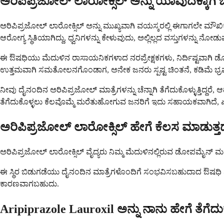
ಅರಿಪಿಪ್ರಜೋಲ್ ಲಾರೋಕ್ಸಿಲ್ ಅನ್ನು ಯಾವುದಕ್ಕಾಗಿ 
ಅರಿಪಿಪ್ರಜೋಲ್ ಲಾರೋಕ್ಸಿಲ್ ಅನ್ನು ಮುಖ್ಯವಾಗಿ ವಯಸ್ಕರಲ್ಲಿ ಈಗಾಗಲೇ ಮೌಖಿಕ
ಆರೋಗ್ಯ ಸ್ಥಿತಿಯಾಗಿದ್ದು, ಧ್ವನಿಗಳನ್ನು ಕೇಳುವುದು, ಅಲ್ಲಿಲ್ಲದ ವಸ್ತುಗ
ಈ ಔಷಧಿಯು ಮೆದುಳಿನ ರಾಸಾಯನಿಕಗಳಾದ ನರಪ್ರೇಕ್ಷಕಗಳು, ನಿರ್ದಿಷ್ಟವಾ
ಉತ್ತಮವಾಗಿ ಸಮತೋಲನಗೊಂಡಾಗ, ಅನೇಕ ಜನರು ಸ್ಪಷ್ಟ ಚಿಂತನೆ, ಕಡಿಮೆ ಭ್ರಮೆಗ
ನೀವು ದೈನಂದಿನ ಅರಿಪಿಪ್ರಜೋಲ್ ಮಾತ್ರೆಗಳನ್ನು ಚೆನ್ನಾಗಿ ತೆಗೆದುಕೊಳ್ಳುತ್ತಿದ
ತೆಗೆದುಕೊಳ್ಳಲು ಕೆಲವೊಮ್ಮೆ ಮರೆತುಹೋಗುವ ಜನರಿಗೆ ಇದು ಸಹಾಯಕವಾಗಿದೆ, ಏಕೆಂದ
ಅರಿಪಿಪ್ರಜೋಲ್ ಲಾರೋಕ್ಸಿಲ್ ಹೇಗೆ ಕೆಲಸ ಮಾಡುತ್ತ
ಅರಿಪಿಪ್ರಜೋಲ್ ಲಾರೋಕ್ಸಿಲ್ ವೈದ್ಯರು ನಿಮ್ಮ ಮೆದುಳಿನಲ್ಲಿರುವ ಡೋಪಮೈನ್ ಮತ
ಈ ಸ್ಥಿರ ಬಿಡುಗಡೆಯು ದೈನಂದಿನ ಮಾತ್ರೆಗಳೊಂದಿಗೆ ಸಂಭವಿಸಬಹುದಾದ ಔಷಧಿ ಮಟ್ಟ
ಕಾರಣವಾಗಬಹುದು.
Aripiprazole Lauroxil ಅನ್ನು ನಾನು ಹೇಗೆ ತೆಗೆದ