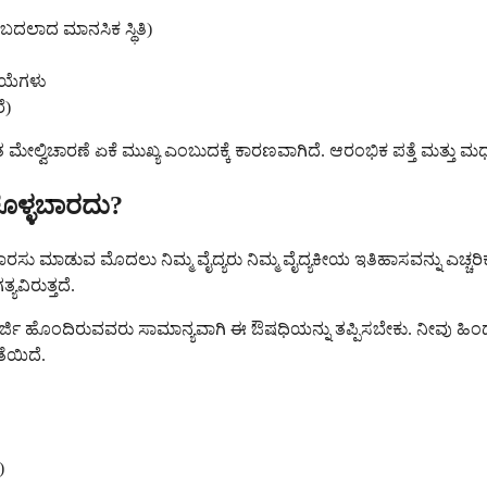
 ಬದಲಾದ ಮಾನಸಿಕ ಸ್ಥಿತಿ)
ಿಯೆಗಳು
ೆ)
್ವಿಚಾರಣೆ ಏಕೆ ಮುಖ್ಯ ಎಂಬುದಕ್ಕೆ ಕಾರಣವಾಗಿದೆ. ಆರಂಭಿಕ ಪತ್ತೆ ಮತ್ತು ಮಧ
ಕೊಳ್ಳಬಾರದು?
ಾರಸು ಮಾಡುವ ಮೊದಲು ನಿಮ್ಮ ವೈದ್ಯರು ನಿಮ್ಮ ವೈದ್ಯಕೀಯ ಇತಿಹಾಸವನ್ನು ಎಚ್ಚರಿಕ
ಯವಿರುತ್ತದೆ.
ಜಿ ಹೊಂದಿರುವವರು ಸಾಮಾನ್ಯವಾಗಿ ಈ ಔಷಧಿಯನ್ನು ತಪ್ಪಿಸಬೇಕು. ನೀವು ಹಿಂದೆ
ತೆಯಿದೆ.
)