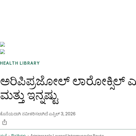
Benchmarks
Stories
FAQ
Sign up / Log in
HEALTH LIBRARY
ಅರಿಪಿಪ್ರಜೋಲ್ ಲಾರೋಕ್ಸಿಲ
ಮತ್ತು ಇನ್ನಷ್ಟು
ಕೊನೆಯದಾಗಿ ನವೀಕರಿಸಲಾಗಿದೆ
ಏಪ್ರಿಲ್ 3, 2026
ಮನೆ
ಔಷಧಿಗಳು
Aripiprazole Lauroxil Intramuscular Route