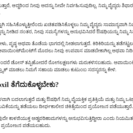
್ತಾರೆ, ಆದ್ದರಿಂದ ನೀವು ಅದನ್ನು ನೀವೇ ನಿರ್ವಹಿಸುವುದಿಲ್ಲ. ನಿಮ್ಮ ವೈದ್ಯರು ಶಿಫಾ
.
ಿ ಸಹಿಸಿಕೊಳ್ಳುತ್ತೀರೆಂದು ಖಚಿತಪಡಿಸಿಕೊಳ್ಳಲು ನಿಮ್ಮ ವೈದ್ಯರು ಸಾಮಾನ್ಯವಾಗಿ 
ನ್ನು ನೀಡಿದ ನಂತರ, ನೀವು ಸಮಸ್ಯೆಗಳನ್ನು ಅನುಭವಿಸಿದರೆ ಔಷಧಿಯನ್ನು ನಿಮ್ಮ ಸಿಸ್
ತೋಳು, ಪೃಷ್ಠ ಅಥವಾ ತೊಡೆಯ ಭಾಗದಲ್ಲಿ ನೀಡಲಾಗುತ್ತದೆ. ಕಿರಿಕಿರಿಯನ್ನು ತಡೆಗಟ್
ದ್ದು ಅಪಾಯಿಂಟ್‌ಮೆಂಟ್‌ಗೆ ಮೊದಲು ನೀವು ಉಪವಾಸ ಮಾಡಬೇಕಾಗಿಲ್ಲ ಅಥವಾ ನಿರ್ದಿ
ಏಕೆಂದರೆ ಡೋಸ್ ತಪ್ಪಿಹೋದರೆ ರೋಗಲಕ್ಷಣಗಳು ಮರುಕಳಿಸಬಹುದು. ಅಪಾಯಿಂಟ್‌ಮೆಂಟ್
 ಟ್ರ್ಯಾಕ್ ಮಾಡಲು ನಿಮಗೆ ಸಹಾಯ ಮಾಡಲು ಕುಟುಂಬ ಸದಸ್ಯರನ್ನು ಕೇಳಿ.
il ತೆಗೆದುಕೊಳ್ಳಬೇಕು?
ಳವಾಗಿ ಬದಲಾಗುತ್ತದೆ ಮತ್ತು ಔಷಧಿಗೆ ನಿಮ್ಮ ವೈಯಕ್ತಿಕ ಪ್ರತಿಕ್ರಿಯೆ ಮತ್ತು ನಿಮ್ಮ ಒ
ುವಿಕೆಯನ್ನು ತಡೆಯಲು ದೀರ್ಘಕಾಲೀನ ಚಿಕಿತ್ಸೆಯಿಂದ ಪ್ರಯೋಜನ ಪಡೆಯುತ್ತಾರೆ.
 ಯಾವುದೇ ಕಾಳಜಿಯುಕ್ತ ಅಡ್ಡಪರಿಣಾಮಗಳನ್ನು ಅನುಭವಿಸುತ್ತಿದ್ದೀರಾ ಎಂದು ನಿಯಮಿತ
ಿಂದ ಪ್ರಯೋಜನ ಪಡೆಯಬಹುದು.