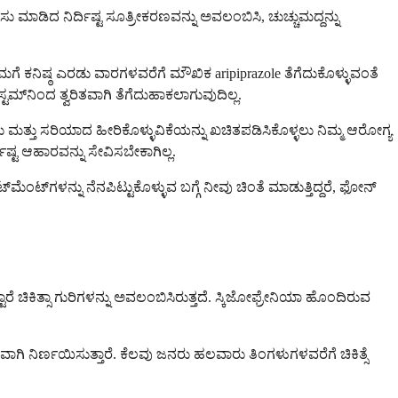
ರಸು ಮಾಡಿದ ನಿರ್ದಿಷ್ಟ ಸೂತ್ರೀಕರಣವನ್ನು ಅವಲಂಬಿಸಿ, ಚುಚ್ಚುಮದ್ದನ್ನು
ನಿಮಗೆ ಕನಿಷ್ಠ ಎರಡು ವಾರಗಳವರೆಗೆ ಮೌಖಿಕ aripiprazole ತೆಗೆದುಕೊಳ್ಳುವಂತೆ
ಟಮ್‌ನಿಂದ ತ್ವರಿತವಾಗಿ ತೆಗೆದುಹಾಕಲಾಗುವುದಿಲ್ಲ.
ಟಲು ಮತ್ತು ಸರಿಯಾದ ಹೀರಿಕೊಳ್ಳುವಿಕೆಯನ್ನು ಖಚಿತಪಡಿಸಿಕೊಳ್ಳಲು ನಿಮ್ಮ ಆರೋಗ್ಯ
ಷ್ಟ ಆಹಾರವನ್ನು ಸೇವಿಸಬೇಕಾಗಿಲ್ಲ.
‌ಗಳನ್ನು ನೆನಪಿಟ್ಟುಕೊಳ್ಳುವ ಬಗ್ಗೆ ನೀವು ಚಿಂತೆ ಮಾಡುತ್ತಿದ್ದರೆ, ಫೋನ್
ಟ್ಟಾರೆ ಚಿಕಿತ್ಸಾ ಗುರಿಗಳನ್ನು ಅವಲಂಬಿಸಿರುತ್ತದೆ. ಸ್ಕಿಜೋಫ್ರೇನಿಯಾ ಹೊಂದಿರುವ
ವಾಗಿ ನಿರ್ಣಯಿಸುತ್ತಾರೆ. ಕೆಲವು ಜನರು ಹಲವಾರು ತಿಂಗಳುಗಳವರೆಗೆ ಚಿಕಿತ್ಸೆ