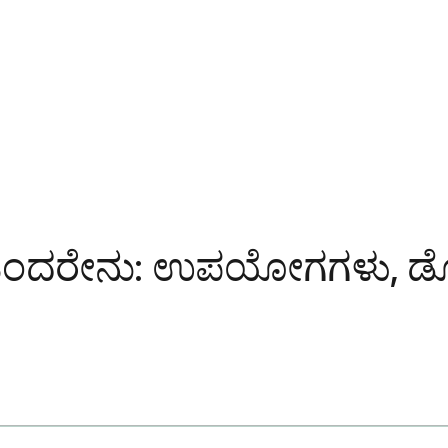
್ ಎಂದರೇನು: ಉಪಯೋಗಗಳು, ಡ