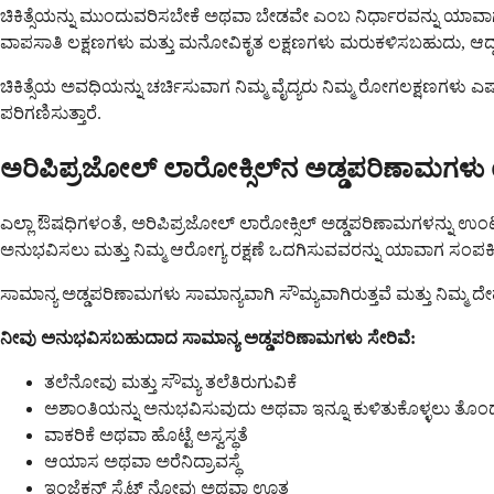
ಚಿಕಿತ್ಸೆಯನ್ನು ಮುಂದುವರಿಸಬೇಕೆ ಅಥವಾ ಬೇಡವೇ ಎಂಬ ನಿರ್ಧಾರವನ್ನು ಯಾವಾಗಲೂ 
ವಾಪಸಾತಿ ಲಕ್ಷಣಗಳು ಮತ್ತು ಮನೋವಿಕೃತ ಲಕ್ಷಣಗಳು ಮರುಕಳಿಸಬಹುದು, ಆದ್ದರಿ
ಚಿಕಿತ್ಸೆಯ ಅವಧಿಯನ್ನು ಚರ್ಚಿಸುವಾಗ ನಿಮ್ಮ ವೈದ್ಯರು ನಿಮ್ಮ ರೋಗಲಕ್ಷಣಗಳು ಎ
ಪರಿಗಣಿಸುತ್ತಾರೆ.
ಅರಿಪಿಪ್ರಜೋಲ್ ಲಾರೋಕ್ಸಿಲ್‌ನ ಅಡ್ಡಪರಿಣಾಮಗಳ
ಎಲ್ಲಾ ಔಷಧಿಗಳಂತೆ, ಅರಿಪಿಪ್ರಜೋಲ್ ಲಾರೋಕ್ಸಿಲ್ ಅಡ್ಡಪರಿಣಾಮಗಳನ್ನು ಉಂಟುಮ
ಅನುಭವಿಸಲು ಮತ್ತು ನಿಮ್ಮ ಆರೋಗ್ಯ ರಕ್ಷಣೆ ಒದಗಿಸುವವರನ್ನು ಯಾವಾಗ ಸಂಪರ
ಸಾಮಾನ್ಯ ಅಡ್ಡಪರಿಣಾಮಗಳು ಸಾಮಾನ್ಯವಾಗಿ ಸೌಮ್ಯವಾಗಿರುತ್ತವೆ ಮತ್ತು ನಿಮ್ಮ ದೇ
ನೀವು ಅನುಭವಿಸಬಹುದಾದ ಸಾಮಾನ್ಯ ಅಡ್ಡಪರಿಣಾಮಗಳು ಸೇರಿವೆ:
ತಲೆನೋವು ಮತ್ತು ಸೌಮ್ಯ ತಲೆತಿರುಗುವಿಕೆ
ಅಶಾಂತಿಯನ್ನು ಅನುಭವಿಸುವುದು ಅಥವಾ ಇನ್ನೂ ಕುಳಿತುಕೊಳ್ಳಲು ತೊಂ
ವಾಕರಿಕೆ ಅಥವಾ ಹೊಟ್ಟೆ ಅಸ್ವಸ್ಥತೆ
ಆಯಾಸ ಅಥವಾ ಅರೆನಿದ್ರಾವಸ್ಥೆ
ಇಂಜೆಕ್ಷನ್ ಸೈಟ್ ನೋವು ಅಥವಾ ಊತ