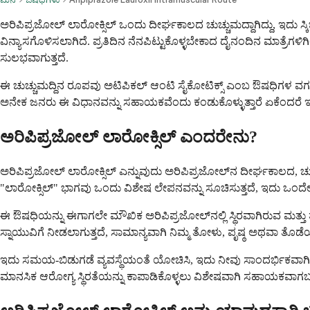
ಅರಿಪಿಪ್ರಜೋಲ್ ಲಾರೋಕ್ಸಿಲ್ ಒಂದು ದೀರ್ಘಕಾಲದ ಚುಚ್ಚುಮದ್ದಾಗಿದ್ದು, ಇದು ಸ
ವಿನ್ಯಾಸಗೊಳಿಸಲಾಗಿದೆ. ಪ್ರತಿದಿನ ನೆನಪಿಟ್ಟುಕೊಳ್ಳಬೇಕಾದ ದೈನಂದಿನ ಮಾತ್ರೆಗಳಿಗ
ಸುಲಭವಾಗುತ್ತದೆ.
ಈ ಚುಚ್ಚುಮದ್ದಿನ ರೂಪವು ಅಟಿಪಿಕಲ್ ಆಂಟಿ ಸೈಕೋಟಿಕ್ಸ್ ಎಂಬ ಔಷಧಿಗಳ ವರ
ಅನೇಕ ಜನರು ಈ ವಿಧಾನವನ್ನು ಸಹಾಯಕವೆಂದು ಕಂಡುಕೊಳ್ಳುತ್ತಾರೆ ಏಕೆಂದರೆ ಇದು ಮಾತ
ಅರಿಪಿಪ್ರಜೋಲ್ ಲಾರೋಕ್ಸಿಲ್ ಎಂದರೇನು?
ಅರಿಪಿಪ್ರಜೋಲ್ ಲಾರೋಕ್ಸಿಲ್ ಎನ್ನುವುದು ಅರಿಪಿಪ್ರಜೋಲ್‌ನ ದೀರ್ಘಕಾಲದ, ಚ
"ಲಾರೋಕ್ಸಿಲ್" ಭಾಗವು ಒಂದು ವಿಶೇಷ ಲೇಪನವನ್ನು ಸೂಚಿಸುತ್ತದೆ, ಇದು ಒಂದೇ
ಈ ಔಷಧಿಯನ್ನು ಈಗಾಗಲೇ ಮೌಖಿಕ ಅರಿಪಿಪ್ರಜೋಲ್‌ನಲ್ಲಿ ಸ್ಥಿರವಾಗಿರುವ ಮತ್ತು ತ
ಸ್ನಾಯುವಿಗೆ ನೀಡಲಾಗುತ್ತದೆ, ಸಾಮಾನ್ಯವಾಗಿ ನಿಮ್ಮ ತೋಳು, ಪೃಷ್ಠ ಅಥವಾ ತೊಡೆಯ ಭ
ಇದು ಸಮಯ-ಬಿಡುಗಡೆ ವ್ಯವಸ್ಥೆಯಂತೆ ಯೋಚಿಸಿ, ಇದು ನೀವು ಸಾಂದರ್ಭಿಕವಾಗಿ ದೈ
ಮಾನಸಿಕ ಆರೋಗ್ಯ ಸ್ಥಿರತೆಯನ್ನು ಕಾಪಾಡಿಕೊಳ್ಳಲು ವಿಶೇಷವಾಗಿ ಸಹಾಯಕವಾಗ