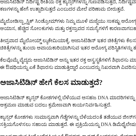
ಅಜಾಸಿಟಿಡಿನ್ ನಿರ್ದಿಷ್ಟ ರೀತಿಯ ರಕ್ತ ಕ್ಯಾನ್ಸರ್‌ಗಳನ್ನು ಗುಣಪಡಿಸುತ್ತದೆ, ನಿರ್
ಕಣಗಳನ್ನು ಹೇಗೆ ಉತ್ಪಾದಿಸುತ್ತದೆ ಎಂಬುದರ ಮೇಲೆ ಪರಿಣಾಮ ಬೀರುತ್ತವೆ.
ಮೈಲೋಡಿಸ್ಪ್ಲಾಸ್ಟಿಕ್ ಸಿಂಡ್ರೋಮ್‌ಗಳು ನಿಮ್ಮ ಮೂಳೆ ಮಜ್ಜೆಯು ಸಾಕಷ್ಟು ಆರ
ಆಯಾಸ, ಹೆಚ್ಚಿದ ಸೋಂಕುಗಳು ಮತ್ತು ರಕ್ತಸ್ರಾವದ ಸಮಸ್ಯೆಗಳಿಗೆ ಕಾರಣವಾಗಬಹುದ
ತೀವ್ರವಾದ ಮೈಲೋಯ್ಡ್ ಲ್ಯುಕೇಮಿಯಾಕ್ಕೆ, ಅಜಾಸಿಟಿಡಿನ್ ಇತರ ಚಿಕಿತ್ಸೆಗಳು 
ಚಿಕಿತ್ಸೆಗಳನ್ನು ತುಂಬಾ ಅಪಾಯಕಾರಿಯಾಗಿಸುವ ಇತರ ಆರೋಗ್ಯ ಪರಿಸ್ಥಿತಿಗಳನ್ನು
ಕೆಲವೊಮ್ಮೆ ವೈದ್ಯರು ಅಜಾಸಿಟಿಡಿನ್ ಅನ್ನು ಇತರ ರಕ್ತ ಅಸ್ವಸ್ಥತೆಗಳಿಗೆ ಶಿಫಾರಸು 
ಈ ಔಷಧಿಯನ್ನು ಏಕೆ ಶಿಫಾರಸು ಮಾಡುತ್ತಿದ್ದಾರೆ ಎಂಬುದನ್ನು ನಿಖರವಾಗಿ ವಿವರಿಸುತ
ಅಜಾಸಿಟಿಡಿನ್ ಹೇಗೆ ಕೆಲಸ ಮಾಡುತ್ತದೆ?
ಅಜಾಸಿಟಿಡಿನ್ ಕ್ಯಾನ್ಸರ್ ಕೋಶಗಳಲ್ಲಿ ಬೆಳೆಯುವ ಅಸಹಜ DNA ಮಾದರಿಗಳನ್ನು 
ಆಕ್ರಮಣ ಮಾಡುವ ಬದಲು ಕ್ರಮೇಣವಾಗಿ ಕಾರ್ಯನಿರ್ವಹಿಸುತ್ತದೆ.
ಕ್ಯಾನ್ಸರ್ ಕೋಶಗಳು ಸಾಮಾನ್ಯವಾಗಿ ಗೆಡ್ಡೆಗಳನ್ನು ಬೆಳೆಯದಂತೆ ತಡೆಯುವ ಜೀನ್
ಸಕ್ರಿಯಗೊಳಿಸಲು ಸಹಾಯ ಮಾಡುತ್ತದೆ. ಈ ಪ್ರಕ್ರಿಯೆಯನ್ನು DNA ಡಿಮೆಥೈಲೇಷನ