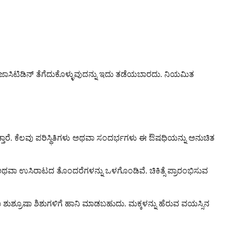
ೆ ಅಜಾಸಿಟಿಡಿನ್ ತೆಗೆದುಕೊಳ್ಳುವುದನ್ನು ಇದು ತಡೆಯಬಾರದು. ನಿಯಮಿತ
ುತ್ತಾರೆ. ಕೆಲವು ಪರಿಸ್ಥಿತಿಗಳು ಅಥವಾ ಸಂದರ್ಭಗಳು ಈ ಔಷಧಿಯನ್ನು ಅನುಚಿತ
ಅಥವಾ ಉಸಿರಾಟದ ತೊಂದರೆಗಳನ್ನು ಒಳಗೊಂಡಿವೆ. ಚಿಕಿತ್ಸೆ ಪ್ರಾರಂಭಿಸುವ
ಶ್ರೂಷಾ ಶಿಶುಗಳಿಗೆ ಹಾನಿ ಮಾಡಬಹುದು. ಮಕ್ಕಳನ್ನು ಹೆರುವ ವಯಸ್ಸಿನ