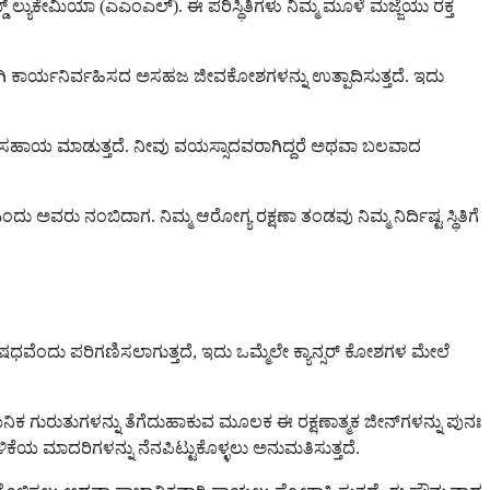
ೋಯ್ಡ್ ಲ್ಯುಕೇಮಿಯಾ (ಎಎಂಎಲ್). ಈ ಪರಿಸ್ಥಿತಿಗಳು ನಿಮ್ಮ ಮೂಳೆ ಮಜ್ಜೆಯು ರಕ್ತ
ಿಯಾಗಿ ಕಾರ್ಯನಿರ್ವಹಿಸದ ಅಸಹಜ ಜೀವಕೋಶಗಳನ್ನು ಉತ್ಪಾದಿಸುತ್ತದೆ. ಇದು
್ದಾಗ ಸಹಾಯ ಮಾಡುತ್ತದೆ. ನೀವು ವಯಸ್ಸಾದವರಾಗಿದ್ದರೆ ಅಥವಾ ಬಲವಾದ
ಂದು ಅವರು ನಂಬಿದಾಗ. ನಿಮ್ಮ ಆರೋಗ್ಯ ರಕ್ಷಣಾ ತಂಡವು ನಿಮ್ಮ ನಿರ್ದಿಷ್ಟ ಸ್ಥಿತಿಗೆ
ಧವೆಂದು ಪರಿಗಣಿಸಲಾಗುತ್ತದೆ, ಇದು ಒಮ್ಮೆಲೇ ಕ್ಯಾನ್ಸರ್ ಕೋಶಗಳ ಮೇಲೆ
ನಿಕ ಗುರುತುಗಳನ್ನು ತೆಗೆದುಹಾಕುವ ಮೂಲಕ ಈ ರಕ್ಷಣಾತ್ಮಕ ಜೀನ್‌ಗಳನ್ನು ಪುನಃ
ಯ ಮಾದರಿಗಳನ್ನು ನೆನಪಿಟ್ಟುಕೊಳ್ಳಲು ಅನುಮತಿಸುತ್ತದೆ.