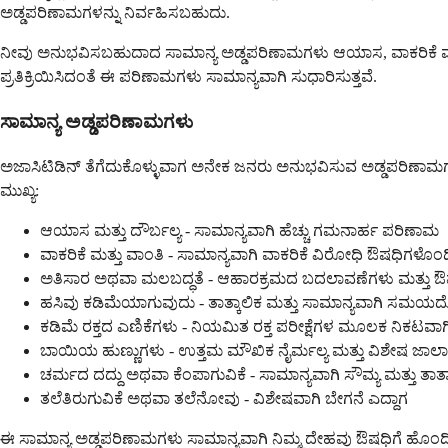
ಅಡ್ಡಪರಿಣಾಮಗಳನ್ನು ನಿರ್ವಹಿಸಬಹುದು.
ನೀವು ಅನುಭವಿಸಬಹುದಾದ ಸಾಮಾನ್ಯ ಅಡ್ಡಪರಿಣಾಮಗಳು ಆಯಾಸ, ವಾಕರಿಕೆ ಮತ್ತು 
ಪ್ರತಿಕ್ರಿಯಿಸಿದಂತೆ ಈ ಪರಿಣಾಮಗಳು ಸಾಮಾನ್ಯವಾಗಿ ಸುಧಾರಿಸುತ್ತವೆ.
ಸಾಮಾನ್ಯ ಅಡ್ಡಪರಿಣಾಮಗಳು
ಅಜಾಸಿಟಿಡಿನ್ ತೆಗೆದುಕೊಳ್ಳುವಾಗ ಅನೇಕ ಜನರು ಅನುಭವಿಸುವ ಅಡ್ಡಪರಿಣಾಮಗಳು ಇ
ಮುಖ್ಯ:
ಆಯಾಸ ಮತ್ತು ದೌರ್ಬಲ್ಯ - ಸಾಮಾನ್ಯವಾಗಿ ಹೆಚ್ಚು ಗಮನಾರ್ಹ ಪರಿಣಾಮ
ವಾಕರಿಕೆ ಮತ್ತು ವಾಂತಿ - ಸಾಮಾನ್ಯವಾಗಿ ವಾಕರಿಕೆ ವಿರೋಧಿ ಔಷಧಿಗಳೊಂ
ಅತಿಸಾರ ಅಥವಾ ಮಲಬದ್ಧತೆ - ಆಹಾರಕ್ರಮದ ಬದಲಾವಣೆಗಳು ಮತ್ತ
ಹಸಿವು ಕಡಿಮೆಯಾಗುವುದು - ತಾತ್ಕಾಲಿಕ ಮತ್ತು ಸಾಮಾನ್ಯವಾಗಿ ಸಮಯದೊಂ
ಕಡಿಮೆ ರಕ್ತದ ಎಣಿಕೆಗಳು - ನಿಯಮಿತ ರಕ್ತ ಪರೀಕ್ಷೆಗಳ ಮೂಲಕ ನಿಕಟವಾಗ
ಬಾಯಿಯ ಹುಣ್ಣುಗಳು - ಉತ್ತಮ ಮೌಖಿಕ ನೈರ್ಮಲ್ಯ ಮತ್ತು ವಿಶೇಷ ಜಾ
ಚರ್ಮದ ದದ್ದು ಅಥವಾ ಕೆಂಪಾಗುವಿಕೆ - ಸಾಮಾನ್ಯವಾಗಿ ಸೌಮ್ಯ ಮತ್ತು ತಾತ್ಕ
ತಲೆತಿರುಗುವಿಕೆ ಅಥವಾ ತಲೆನೋವು - ವಿಶೇಷವಾಗಿ ಬೇಗನೆ ಎದ್ದಾಗ
ಈ ಸಾಮಾನ್ಯ ಅಡ್ಡಪರಿಣಾಮಗಳು ಸಾಮಾನ್ಯವಾಗಿ ನಿಮ್ಮ ದೇಹವು ಔಷಧಿಗೆ ಹೊಂದಿಕೊಳ