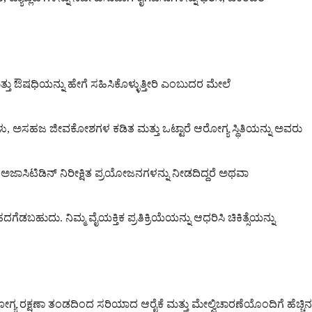
ಮತ್ತು ಔಷಧಿಯನ್ನು ಹೇಗೆ ಸಹಿಸಿಕೊಳ್ಳುತ್ತೀರಿ ಎಂಬುದರ ಮೇಲೆ
ಾರಣೆಗಳು, ಅಸಹಜ ಜೀವಕೋಶಗಳ ಕಡಿತ ಮತ್ತು ಒಟ್ಟಾರೆ ಆರೋಗ್ಯ ಸ್ಥಿತಿಯನ್ನು ಅವರು
ೆ. ಅಜಾಸಿಟಿಡಿನ್ ನಿರೀಕ್ಷಿತ ಪ್ರಯೋಜನಗಳನ್ನು ನೀಡದಿದ್ದರೆ ಅಥವಾ
ಹದಗೆಡಬಹುದು. ನಿಮ್ಮ ವೈಯಕ್ತಿಕ ಪ್ರತಿಕ್ರಿಯೆಯನ್ನು ಆಧರಿಸಿ ಚಿಕಿತ್ಸೆಯನ್ನು
್ಯ ರಕ್ಷಣಾ ತಂಡದಿಂದ ಸರಿಯಾದ ಆರೈಕೆ ಮತ್ತು ಮೇಲ್ವಿಚಾರಣೆಯೊಂದಿಗೆ ಹೆಚ್ಚಿನ