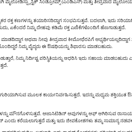
ದಿಷ್ಟವಾಗಿ ಮೈಲೋಡಿಸ್ಪ್ಲಾಸ್ಟಿಕ್ ಸಿಂಡ್ರೋಮ್ಸ್ (ಎಂಡಿಎಸ್) ಮತ್ತು ತೀವ್ರವಾದ ಮೈಲ
ೋಗ್ಯಕರ ರಕ್ತ ಕಣಗಳನ್ನು ತಯಾರಿಸದಿದ್ದಾಗ ಸಂಭವಿಸುತ್ತವೆ. ಬದಲಾಗಿ, ಇದು ಸರ
ು, ಏಕೆಂದರೆ ನಿಮ್ಮ ದೇಹವು ಕಡಿಮೆ ರಕ್ತ ಎಣಿಕೆಗಳೊಂದಿಗೆ ಹೆಣಗಾಡುತ್ತದೆ.
ಕೆಲಸ ಮಾಡದಿದ್ದಾಗ ಅಥವಾ ನೀವು ತೀವ್ರವಾದ ಕೀಮೋಥೆರಪಿಗೆ ಅಭ್ಯರ್ಥಿಯಲ್ಲದಿದ
 ಹೊಂದಿದ್ದರೆ ನಿಮ್ಮ ವೈದ್ಯರು ಈ ಔಷಧಿಯನ್ನು ಶಿಫಾರಸು ಮಾಡಬಹುದು.
ಮಾಡುತ್ತಾರೆ, ನಿಮ್ಮ ನಿರ್ದಿಷ್ಟ ಪರಿಸ್ಥಿತಿಯನ್ನು ಆಧರಿಸಿ ಇದು ಸಹಾಯ ಮಾಡಬಹುದು ಎ
್ತದೆ.
ಗುರಿಯಾಗಿಸುವ ಮೂಲಕ ಕಾರ್ಯನಿರ್ವಹಿಸುತ್ತದೆ. ಇದನ್ನು ಮಧ್ಯಮ ಶಕ್ತಿಯುತ ಔಷ
‌ಗಳನ್ನು ಮೌನಗೊಳಿಸುತ್ತವೆ. ಅಜಾಸಿಟಿಡಿನ್ ಅವುಗಳನ್ನು ಆಫ್ ಆಗಿರಿಸುವ ರಾಸಾಯ
್ ಎಂದು ಕರೆಯಲಾಗುತ್ತದೆ ಮತ್ತು ಇದು ಜೀವಕೋಶಗಳು ತಮ್ಮ ಸಾಮಾನ್ಯ ನಡವಳಿಕೆ