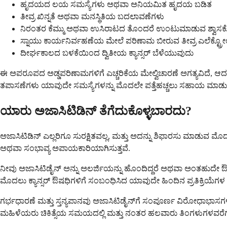
ಹೃದಯದ ಲಯ ಸಮಸ್ಯೆಗಳು ಅಥವಾ ಅನಿಯಮಿತ ಹೃದಯ ಬಡಿತ
ತೀವ್ರ ಖಿನ್ನತೆ ಅಥವಾ ಮನಸ್ಥಿತಿಯ ಬದಲಾವಣೆಗಳು
ನಿರಂತರ ಕೆಮ್ಮು ಅಥವಾ ಉಸಿರಾಟದ ತೊಂದರೆ ಉಂಟುಮಾಡುವ ಶ್ವ
ಸ್ನಾಯು ಕಾರ್ಯನಿರ್ವಹಣೆಯ ಮೇಲೆ ಪರಿಣಾಮ ಬೀರುವ ತೀವ್ರ ಎಲೆಕ್
ದೀರ್ಘಕಾಲದ ಬಳಕೆಯಿಂದ ದ್ವಿತೀಯ ಕ್ಯಾನ್ಸರ್ ಬೆಳೆಯುವುದು
ಈ ಅಪರೂಪದ ಅಡ್ಡಪರಿಣಾಮಗಳಿಗೆ ಎಚ್ಚರಿಕೆಯ ಮೇಲ್ವಿಚಾರಣೆ ಅಗತ್ಯವಿದೆ, ಆದರೆ ನಿ
ತಪಾಸಣೆಗಳು ಯಾವುದೇ ಸಮಸ್ಯೆಗಳನ್ನು ಮೊದಲೇ ಪತ್ತೆಹಚ್ಚಲು ಸಹಾಯ ಮಾಡುತ್
ಯಾರು ಅಜಾಸಿಟಿಡಿನ್ ತೆಗೆದುಕೊಳ್ಳಬಾರದು?
ಅಜಾಸಿಟಿಡಿನ್ ಎಲ್ಲರಿಗೂ ಸುರಕ್ಷಿತವಲ್ಲ, ಮತ್ತು ಅದನ್ನು ಶಿಫಾರಸು ಮಾಡುವ ಮೊದ
ಅಥವಾ ಸಂಭಾವ್ಯ ಅಪಾಯಕಾರಿಯಾಗಿಸುತ್ತವೆ.
ನೀವು ಅಜಾಸಿಟಿಡೈನ್ ಅನ್ನು ಅಲರ್ಜಿಯನ್ನು ಹೊಂದಿದ್ದರೆ ಅಥವಾ ಅಂತಹುದೇ ಔಷ
ಮೊದಲು ಕ್ಯಾನ್ಸರ್ ಔಷಧಿಗಳಿಗೆ ಸಂಬಂಧಿಸಿದ ಯಾವುದೇ ಹಿಂದಿನ ಪ್ರತಿಕ್ರಿಯೆಗಳ ಬಗ್ಗೆ
ಗರ್ಭಧಾರಣೆ ಮತ್ತು ಸ್ತನ್ಯಪಾನವು ಅಜಾಸಿಟಿಡೈನ್‌ಗೆ ಸಂಪೂರ್ಣ ವಿರೋಧಾಭಾ
ಮಹಿಳೆಯರು ಚಿಕಿತ್ಸೆಯ ಸಮಯದಲ್ಲಿ ಮತ್ತು ನಂತರ ಹಲವಾರು ತಿಂಗಳುಗಳವರೆಗೆ