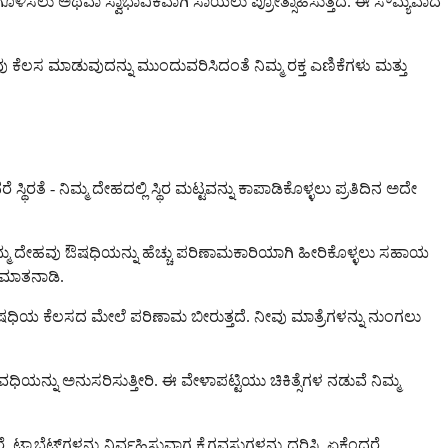
ಗೊಳಿಸಲು ಅಥವಾ ಸ್ವಾಭಾವಿಕವಾಗಿ ಸಾಯಲು ಪ್ರೋತ್ಸಾಹಿಸುತ್ತದೆ. ಈ ಸೌಮ್ಯವಾದ
 ಕೆಲಸ ಮಾಡುವುದನ್ನು ಮುಂದುವರಿಸಿದಂತೆ ನಿಮ್ಮ ರಕ್ತ ಎಣಿಕೆಗಳು ಮತ್ತು
್ಥಿರತೆ - ನಿಮ್ಮ ದೇಹದಲ್ಲಿ ಸ್ಥಿರ ಮಟ್ಟವನ್ನು ಕಾಪಾಡಿಕೊಳ್ಳಲು ಪ್ರತಿದಿನ ಅದೇ
ಮ್ಮ ದೇಹವು ಔಷಧಿಯನ್ನು ಹೆಚ್ಚು ಪರಿಣಾಮಕಾರಿಯಾಗಿ ಹೀರಿಕೊಳ್ಳಲು ಸಹಾಯ
ೆ ಮಾತನಾಡಿ.
ಔಷಧಿಯ ಕೆಲಸದ ಮೇಲೆ ಪರಿಣಾಮ ಬೀರುತ್ತದೆ. ನೀವು ಮಾತ್ರೆಗಳನ್ನು ನುಂಗಲು
ಅವಧಿಯನ್ನು ಅನುಸರಿಸುತ್ತೀರಿ. ಈ ವೇಳಾಪಟ್ಟಿಯು ಚಿಕಿತ್ಸೆಗಳ ನಡುವೆ ನಿಮ್ಮ
ಯಾಬ್ಲೆಟ್‌ಗಳನ್ನು ನಿರ್ವಹಿಸುವಾಗ ಕೈಗವಸುಗಳನ್ನು ಧರಿಸಿ, ಏಕೆಂದರೆ