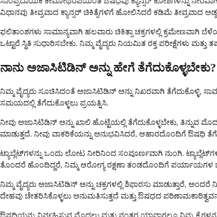
ಸಾಂಪ್ರದಾಯಿಕ ಕೀಮೋಥೆರಪಿಯಂತೆ ಔಷಧವು ಕ್ಯಾನ್ಸರ್ ಕೋಶಗಳನ್ನು ನೇರವಾಗಿ ನಾ
ವಿಧಾನವು ತೀವ್ರವಾದ ಕ್ಯಾನ್ಸರ್ ಚಿಕಿತ್ಸೆಗಳಿಗೆ ಹೋಲಿಸಿದರೆ ಕಡಿಮೆ ತೀವ್ರವಾದ ಅಡ
ಫಲಿತಾಂಶಗಳು ಸಾಮಾನ್ಯವಾಗಿ ಹಲವಾರು ಚಿಕಿತ್ಸಾ ಚಕ್ರಗಳಲ್ಲಿ ಕ್ರಮೇಣವಾಗಿ ಬೆ
ಒಟ್ಟಾರೆ ಸ್ಥಿತಿ ಸುಧಾರಿಸಬೇಕು. ನಿಮ್ಮ ವೈದ್ಯರು ನಿಯಮಿತ ರಕ್ತ ಪರೀಕ್ಷೆಗಳು ಮತ್ತ
ನಾನು ಅಜಾಸಿಟಿಡಿನ್ ಅನ್ನು ಹೇಗೆ ತೆಗೆದುಕೊಳ್ಳಬೇಕು?
ನಿಮ್ಮ ವೈದ್ಯರು ಸೂಚಿಸಿದಂತೆ ಅಜಾಸಿಟಿಡಿನ್ ಅನ್ನು ನಿಖರವಾಗಿ ತೆಗೆದುಕೊಳ್ಳಿ, ಸಾಮ
ಸಮಯದಲ್ಲಿ ತೆಗೆದುಕೊಳ್ಳಲು ಪ್ರಯತ್ನಿಸಿ.
ನೀವು ಅಜಾಸಿಟಿಡಿನ್ ಅನ್ನು ಖಾಲಿ ಹೊಟ್ಟೆಯಲ್ಲಿ ತೆಗೆದುಕೊಳ್ಳಬೇಕು, ತಿ
ಮಾಡುತ್ತದೆ. ನೀವು ವಾಕರಿಕೆಯನ್ನು ಅನುಭವಿಸಿದರೆ, ಆಹಾರದೊಂದಿಗೆ ಔಷಧಿ ತೆಗೆ
ಟ್ಯಾಬ್ಲೆಟ್‌ಗಳನ್ನು ಒಂದು ಲೋಟ ನೀರಿನಿಂದ ಸಂಪೂರ್ಣವಾಗಿ ನುಂಗಿ. ಟ್ಯಾಬ್
ತೊಂದರೆ ಹೊಂದಿದ್ದರೆ, ನಿಮ್ಮ ಆರೋಗ್ಯ ರಕ್ಷಣಾ ತಂಡದೊಂದಿಗೆ ಪರ್ಯಾಯಗಳ ಬಗ್ಗ
ನಿಮ್ಮ ವೈದ್ಯರು ಅಜಾಸಿಟಿಡಿನ್ ಅನ್ನು ಚಕ್ರಗಳಲ್ಲಿ ಶಿಫಾರಸು ಮಾಡುತ್ತಾರೆ, ಅಂದರೆ 
ದೇಹವು ಚೇತರಿಸಿಕೊಳ್ಳಲು ಅನುಮತಿಸುತ್ತದೆ ಮತ್ತು ಔಷಧದ ಪರಿಣಾಮಕಾರಿತ್ವವನ್ನು 
ಔಷಧಿಯನ್ನು ನಿರ್ವಹಿಸುವ ಮೊದಲು ಮತ್ತು ನಂತರ ಯಾವಾಗಲೂ ನಿಮ್ಮ ಕೈಗಳನ್ನು ತೊಳ