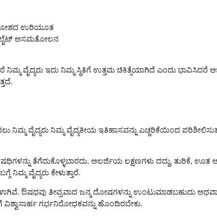
ಾಸಕೋಶದ ಉರಿಯೂತ
ಟ್ರೋಲೈಟ್ ಅಸಮತೋಲನ
ಮ್ಮ ವೈದ್ಯರು ಇದು ನಿಮ್ಮ ಸ್ಥಿತಿಗೆ ಉತ್ತಮ ಚಿಕಿತ್ಸೆಯಾಗಿದೆ ಎಂದು ಭಾವಿಸಿದರ
ತದೆ.
ಲು ನಿಮ್ಮ ವೈದ್ಯರು ನಿಮ್ಮ ವೈದ್ಯಕೀಯ ಇತಿಹಾಸವನ್ನು ಎಚ್ಚರಿಕೆಯಿಂದ ಪರಿಶೀಲಿಸ
ಧಿಗಳನ್ನು ತೆಗೆದುಕೊಳ್ಳಬಾರದು. ಅಲರ್ಜಿಯ ಲಕ್ಷಣಗಳು ದದ್ದು, ತುರಿಕೆ, ಊತ 
 ನಿಮ್ಮ ವೈದ್ಯರು ಕೇಳುತ್ತಾರೆ.
ಸಗಳಾಗಿವೆ. ಔಷಧವು ತೀವ್ರವಾದ ಜನ್ಮ ದೋಷಗಳನ್ನು ಉಂಟುಮಾಡಬಹುದು ಅಥವಾ ಶು
 ವಿಶ್ವಾಸಾರ್ಹ ಗರ್ಭನಿರೋಧಕವನ್ನು ಹೊಂದಿರಬೇಕು.