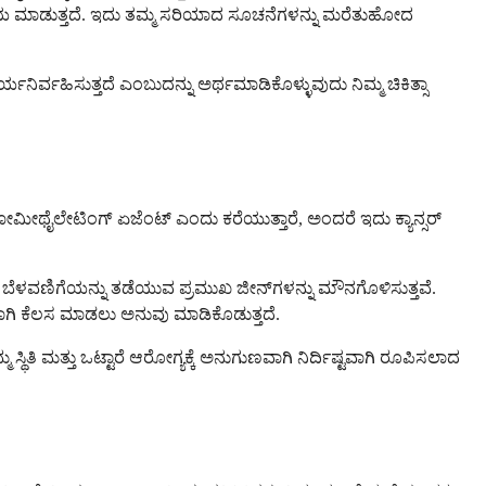
ಲು ಸಹಾಯ ಮಾಡುತ್ತದೆ. ಇದು ತಮ್ಮ ಸರಿಯಾದ ಸೂಚನೆಗಳನ್ನು ಮರೆತುಹೋದ
ರ್ವಹಿಸುತ್ತದೆ ಎಂಬುದನ್ನು ಅರ್ಥಮಾಡಿಕೊಳ್ಳುವುದು ನಿಮ್ಮ ಚಿಕಿತ್ಸಾ
ರು ಹೈಪೋಮೀಥೈಲೇಟಿಂಗ್ ಏಜೆಂಟ್ ಎಂದು ಕರೆಯುತ್ತಾರೆ, ಅಂದರೆ ಇದು ಕ್ಯಾನ್ಸರ್
 ಬೆಳವಣಿಗೆಯನ್ನು ತಡೆಯುವ ಪ್ರಮುಖ ಜೀನ್‌ಗಳನ್ನು ಮೌನಗೊಳಿಸುತ್ತವೆ.
ಿಯಾಗಿ ಕೆಲಸ ಮಾಡಲು ಅನುವು ಮಾಡಿಕೊಡುತ್ತದೆ.
 ಸ್ಥಿತಿ ಮತ್ತು ಒಟ್ಟಾರೆ ಆರೋಗ್ಯಕ್ಕೆ ಅನುಗುಣವಾಗಿ ನಿರ್ದಿಷ್ಟವಾಗಿ ರೂಪಿಸಲಾದ