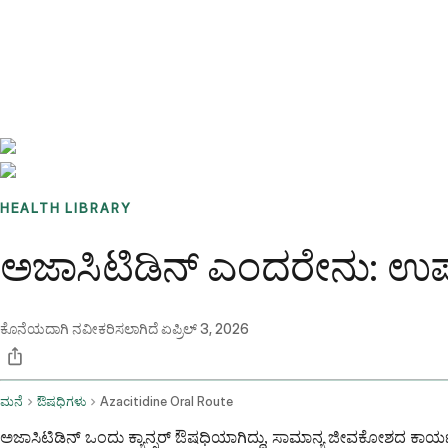
Benchmarks
Stories
FAQ
Sign up / Log in
HEALTH LIBRARY
ಅಜಾಸಿಟಿಡಿನ್ ಎಂದರೇನು: ಉಪ
ಕೊನೆಯದಾಗಿ ನವೀಕರಿಸಲಾಗಿದೆ
ಏಪ್ರಿಲ್ 3, 2026
ಮನೆ
ಔಷಧಿಗಳು
Azacitidine Oral Route
ಅಜಾಸಿಟಿಡಿನ್ ಒಂದು ಕ್ಯಾನ್ಸರ್ ಔಷಧಿಯಾಗಿದ್ದು, ಸಾಮಾನ್ಯ ಜೀವಕೋಶದ ಕಾರ್ಯವ