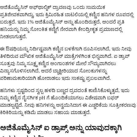
ಅಜಿತೊಮೈಸಿನ್ ಆಫ್‌ಥಾಲ್ಮಿಕ್ ದ್ರಾವಣವು ಒಂದು ಸಾಮಯಿಕ
ಪ್ರತಿಜೀವಕವಾಗಿದ್ದು, ಇದು ಕ್ರಿಮಿರಹಿತ ಬಾಟಲಿಯಲ್ಲಿ ಕಣ್ಣಿನ ಹನಿಗಳ ರೂಪದಲ್ಲಿ
ಬರುತ್ತದೆ. ಇದು 1% ಅಜಿತೊಮೈಸಿನ್ ಅನ್ನು ಹೊಂದಿರುತ್ತದೆ, ಅಂದರೆ ಪ್ರತಿ
ಹನಿಯನ್ನು ನಿಮ್ಮ ಸೋಂಕಿತ ಕಣ್ಣಿಗೆ ನೇರವಾಗಿ ಕೇಂದ್ರೀಕೃತ ಪ್ರಮಾಣದಲ್ಲಿ
ನೀಡಲಾಗುತ್ತದೆ.
ಈ ಔಷಧಿಯನ್ನು ನಿರ್ದಿಷ್ಟವಾಗಿ ಕಣ್ಣಿನ ಬಳಕೆಗಾಗಿ ರೂಪಿಸಲಾಗಿದೆ, ಇದು ನೀವು
ತಿಳಿದಿರುವ ಮೌಖಿಕ ಅಜಿತೊಮೈಸಿನ್ ಮಾತ್ರೆಗಳಿಗಿಂತ ಭಿನ್ನವಾಗಿದೆ. ಐ ಡ್ರಾಪ್
ಸೂತ್ರವು ನಿಮ್ಮ ಸೂಕ್ಷ್ಮ ಕಣ್ಣಿನ ಅಂಗಾಂಶಗಳ ಮೇಲೆ ಸೌಮ್ಯವಾಗಿರಲು
ವಿನ್ಯಾಸಗೊಳಿಸಲಾಗಿದೆ, ಆದರೆ ಬ್ಯಾಕ್ಟೀರಿಯಾದ ಸೋಂಕುಗಳನ್ನು
ಪರಿಣಾಮಕಾರಿಯಾಗಿ ಹೋರಾಡಲು ಇದು ಸಾಕಷ್ಟು ಪ್ರಬಲವಾಗಿದೆ.
ಹನಿಗಳು ಸ್ಪಷ್ಟದಿಂದ ಸ್ವಲ್ಪ ಹಳದಿ ಬಣ್ಣದ ದ್ರವದಂತೆ ಕಾಣಿಸಿಕೊಳ್ಳುತ್ತವೆ, ಇದು
ನಿಮ್ಮ ಕಣ್ಣಿನ ನೈಸರ್ಗಿಕ pH ಗೆ ಹೊಂದಿಕೆಯಾಗಲು ವಿಶೇಷವಾಗಿ ಬಫರ್
ಮಾಡಲ್ಪಟ್ಟಿದೆ. ನೀವು ಹನಿಗಳನ್ನು ಅನ್ವಯಿಸಿದಾಗ ಈ ಎಚ್ಚರಿಕೆಯ ಸೂತ್ರೀಕರಣವು
ಕಿರಿಕಿರಿಯನ್ನು ಕಡಿಮೆ ಮಾಡಲು ಸಹಾಯ ಮಾಡುತ್ತದೆ.
ಅಜಿತೊಮೈಸಿನ್ ಐ ಡ್ರಾಪ್ಸ್ ಅನ್ನು ಯಾವುದಕ್ಕಾಗಿ