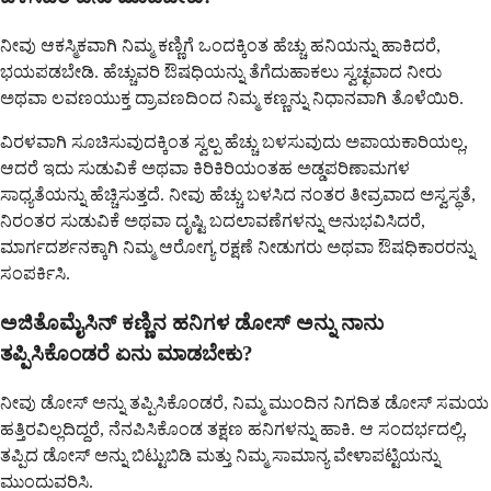
ನೀವು ಆಕಸ್ಮಿಕವಾಗಿ ನಿಮ್ಮ ಕಣ್ಣಿಗೆ ಒಂದಕ್ಕಿಂತ ಹೆಚ್ಚು ಹನಿಯನ್ನು ಹಾಕಿದರೆ,
ಭಯಪಡಬೇಡಿ. ಹೆಚ್ಚುವರಿ ಔಷಧಿಯನ್ನು ತೆಗೆದುಹಾಕಲು ಸ್ವಚ್ಛವಾದ ನೀರು
ಅಥವಾ ಲವಣಯುಕ್ತ ದ್ರಾವಣದಿಂದ ನಿಮ್ಮ ಕಣ್ಣನ್ನು ನಿಧಾನವಾಗಿ ತೊಳೆಯಿರಿ.
ವಿರಳವಾಗಿ ಸೂಚಿಸುವುದಕ್ಕಿಂತ ಸ್ವಲ್ಪ ಹೆಚ್ಚು ಬಳಸುವುದು ಅಪಾಯಕಾರಿಯಲ್ಲ,
ಆದರೆ ಇದು ಸುಡುವಿಕೆ ಅಥವಾ ಕಿರಿಕಿರಿಯಂತಹ ಅಡ್ಡಪರಿಣಾಮಗಳ
ಸಾಧ್ಯತೆಯನ್ನು ಹೆಚ್ಚಿಸುತ್ತದೆ. ನೀವು ಹೆಚ್ಚು ಬಳಸಿದ ನಂತರ ತೀವ್ರವಾದ ಅಸ್ವಸ್ಥತೆ,
ನಿರಂತರ ಸುಡುವಿಕೆ ಅಥವಾ ದೃಷ್ಟಿ ಬದಲಾವಣೆಗಳನ್ನು ಅನುಭವಿಸಿದರೆ,
ಮಾರ್ಗದರ್ಶನಕ್ಕಾಗಿ ನಿಮ್ಮ ಆರೋಗ್ಯ ರಕ್ಷಣೆ ನೀಡುಗರು ಅಥವಾ ಔಷಧಿಕಾರರನ್ನು
ಸಂಪರ್ಕಿಸಿ.
ಅಜಿತೊಮೈಸಿನ್ ಕಣ್ಣಿನ ಹನಿಗಳ ಡೋಸ್ ಅನ್ನು ನಾನು
ತಪ್ಪಿಸಿಕೊಂಡರೆ ಏನು ಮಾಡಬೇಕು?
ನೀವು ಡೋಸ್ ಅನ್ನು ತಪ್ಪಿಸಿಕೊಂಡರೆ, ನಿಮ್ಮ ಮುಂದಿನ ನಿಗದಿತ ಡೋಸ್ ಸಮಯ
ಹತ್ತಿರವಿಲ್ಲದಿದ್ದರೆ, ನೆನಪಿಸಿಕೊಂಡ ತಕ್ಷಣ ಹನಿಗಳನ್ನು ಹಾಕಿ. ಆ ಸಂದರ್ಭದಲ್ಲಿ,
ತಪ್ಪಿದ ಡೋಸ್ ಅನ್ನು ಬಿಟ್ಟುಬಿಡಿ ಮತ್ತು ನಿಮ್ಮ ಸಾಮಾನ್ಯ ವೇಳಾಪಟ್ಟಿಯನ್ನು
ಮುಂದುವರಿಸಿ.