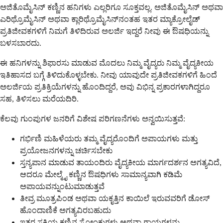
ಅಜಿತೊಮೈಸಿನ್ ಕಣ್ಣಿನ ಹನಿಗಳು ಎಲ್ಲರಿಗೂ ಸೂಕ್ತವಲ್ಲ. ಅಜಿತೊಮೈಸಿನ್ ಅಥವಾ
ಎರಿಥ್ರೊಮೈಸಿನ್ ಅಥವಾ ಕ್ಲಾರಿಥ್ರೊಮೈಸಿನ್‌ನಂತಹ ಇತರ ಮ್ಯಾಕ್ರೋಲೈಡ್
ಪ್ರತಿಜೀವಕಗಳಿಗೆ ನಿಮಗೆ ತಿಳಿದಿರುವ ಅಲರ್ಜಿ ಇದ್ದರೆ ನೀವು ಈ ಔಷಧಿಯನ್ನು
ಬಳಸಬಾರದು.
ಈ ಹನಿಗಳನ್ನು ಶಿಫಾರಸು ಮಾಡುವ ಮೊದಲು ನಿಮ್ಮ ವೈದ್ಯರು ನಿಮ್ಮ ವೈದ್ಯಕೀಯ
ಇತಿಹಾಸದ ಬಗ್ಗೆ ತಿಳಿದುಕೊಳ್ಳಬೇಕು. ನೀವು ಯಾವುದೇ ಪ್ರತಿಜೀವಕಗಳಿಗೆ ಹಿಂದೆ
ಅಲರ್ಜಿಯ ಪ್ರತಿಕ್ರಿಯೆಗಳನ್ನು ಹೊಂದಿದ್ದರೆ, ಅವು ವಿಭಿನ್ನ ಪ್ರಕಾರಗಳಾಗಿದ್ದರೂ
ಸಹ, ತಿಳಿಸಲು ಮರೆಯದಿರಿ.
ಕೆಲವು ಗುಂಪುಗಳ ಜನರಿಗೆ ವಿಶೇಷ ಪರಿಗಣನೆಗಳು ಅನ್ವಯಿಸುತ್ತವೆ:
ಗರ್ಭಿಣಿ ಮಹಿಳೆಯರು ತಮ್ಮ ವೈದ್ಯರೊಂದಿಗೆ ಅಪಾಯಗಳು ಮತ್ತು
ಪ್ರಯೋಜನಗಳನ್ನು ಚರ್ಚಿಸಬೇಕು
ಸ್ತನ್ಯಪಾನ ಮಾಡುವ ತಾಯಂದಿರು ವೈದ್ಯಕೀಯ ಮಾರ್ಗದರ್ಶನ ಅಗತ್ಯವಿದೆ,
ಆದರೂ ಮೇಲ್ಮೈ ಕಣ್ಣಿನ ಔಷಧಿಗಳು ಸಾಮಾನ್ಯವಾಗಿ ಕಡಿಮೆ
ಅಪಾಯವನ್ನುಂಟುಮಾಡುತ್ತವೆ
ತೀವ್ರ ಮೂತ್ರಪಿಂಡ ಅಥವಾ ಯಕೃತ್ತಿನ ಕಾಯಿಲೆ ಇರುವವರಿಗೆ ಡೋಸ್
ಹೊಂದಾಣಿಕೆ ಅಗತ್ಯವಿರಬಹುದು
ಇತರ ಸಕ್ರಿಯ ಕಣ್ಣಿನ ಸೋಂಕುಗಳು ಅಥವಾ ಗಾಯಗಳನ್ನು