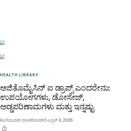
Benchmarks
Stories
FAQ
Sign up / Log in
HEALTH LIBRARY
ಅಜಿತೊಮೈಸಿನ್ ಐ ಡ್ರಾಪ್ಸ್ ಎಂದರೇನು:
ಉಪಯೋಗಗಳು, ಡೋಸೇಜ್,
ಅಡ್ಡಪರಿಣಾಮಗಳು ಮತ್ತು ಇನ್ನಷ್ಟು
ಕೊನೆಯದಾಗಿ ನವೀಕರಿಸಲಾಗಿದೆ
ಏಪ್ರಿಲ್ 3, 2026