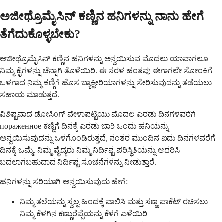
ಅಜೀಥ್ರೊಮೈಸಿನ್ ಕಣ್ಣಿನ ಹನಿಗಳನ್ನು ನಾನು ಹೇಗೆ
ತೆಗೆದುಕೊಳ್ಳಬೇಕು?
ಅಜೀಥ್ರೊಮೈಸಿನ್ ಕಣ್ಣಿನ ಹನಿಗಳನ್ನು ಅನ್ವಯಿಸುವ ಮೊದಲು ಯಾವಾಗಲೂ
ನಿಮ್ಮ ಕೈಗಳನ್ನು ಚೆನ್ನಾಗಿ ತೊಳೆಯಿರಿ. ಈ ಸರಳ ಹಂತವು ಈಗಾಗಲೇ ಸೋಂಕಿಗೆ
ಒಳಗಾದ ನಿಮ್ಮ ಕಣ್ಣಿಗೆ ಹೊಸ ಬ್ಯಾಕ್ಟೀರಿಯಾಗಳನ್ನು ಸೇರಿಸುವುದನ್ನು ತಡೆಯಲು
ಸಹಾಯ ಮಾಡುತ್ತದೆ.
ವಿಶಿಷ್ಟವಾದ ಡೋಸಿಂಗ್ ವೇಳಾಪಟ್ಟಿಯು ಮೊದಲ ಎರಡು ದಿನಗಳವರೆಗೆ
пораженное ಕಣ್ಣಿಗೆ ದಿನಕ್ಕೆ ಎರಡು ಬಾರಿ ಒಂದು ಹನಿಯನ್ನು
ಅನ್ವಯಿಸುವುದನ್ನು ಒಳಗೊಂಡಿರುತ್ತದೆ, ನಂತರ ಮುಂದಿನ ಐದು ದಿನಗಳವರೆಗೆ
ದಿನಕ್ಕೆ ಒಮ್ಮೆ. ನಿಮ್ಮ ವೈದ್ಯರು ನಿಮ್ಮ ನಿರ್ದಿಷ್ಟ ಪರಿಸ್ಥಿತಿಯನ್ನು ಆಧರಿಸಿ
ಬದಲಾಗಬಹುದಾದ ನಿರ್ದಿಷ್ಟ ಸೂಚನೆಗಳನ್ನು ನೀಡುತ್ತಾರೆ.
ಹನಿಗಳನ್ನು ಸರಿಯಾಗಿ ಅನ್ವಯಿಸುವುದು ಹೇಗೆ:
ನಿಮ್ಮ ತಲೆಯನ್ನು ಸ್ವಲ್ಪ ಹಿಂದಕ್ಕೆ ವಾಲಿಸಿ ಮತ್ತು ಸಣ್ಣ ಪಾಕೆಟ್ ರಚಿಸಲು
ನಿಮ್ಮ ಕೆಳಗಿನ ಕಣ್ಣುರೆಪ್ಪೆಯನ್ನು ಕೆಳಗೆ ಎಳೆಯಿರಿ