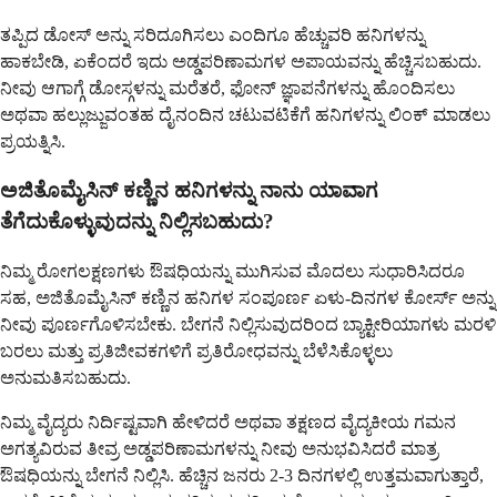
ತಪ್ಪಿದ ಡೋಸ್ ಅನ್ನು ಸರಿದೂಗಿಸಲು ಎಂದಿಗೂ ಹೆಚ್ಚುವರಿ ಹನಿಗಳನ್ನು
ಹಾಕಬೇಡಿ, ಏಕೆಂದರೆ ಇದು ಅಡ್ಡಪರಿಣಾಮಗಳ ಅಪಾಯವನ್ನು ಹೆಚ್ಚಿಸಬಹುದು.
ನೀವು ಆಗಾಗ್ಗೆ ಡೋಸ್ಗಳನ್ನು ಮರೆತರೆ, ಫೋನ್ ಜ್ಞಾಪನೆಗಳನ್ನು ಹೊಂದಿಸಲು
ಅಥವಾ ಹಲ್ಲುಜ್ಜುವಂತಹ ದೈನಂದಿನ ಚಟುವಟಿಕೆಗೆ ಹನಿಗಳನ್ನು ಲಿಂಕ್ ಮಾಡಲು
ಪ್ರಯತ್ನಿಸಿ.
ಅಜಿತೊಮೈಸಿನ್ ಕಣ್ಣಿನ ಹನಿಗಳನ್ನು ನಾನು ಯಾವಾಗ
ತೆಗೆದುಕೊಳ್ಳುವುದನ್ನು ನಿಲ್ಲಿಸಬಹುದು?
ನಿಮ್ಮ ರೋಗಲಕ್ಷಣಗಳು ಔಷಧಿಯನ್ನು ಮುಗಿಸುವ ಮೊದಲು ಸುಧಾರಿಸಿದರೂ
ಸಹ, ಅಜಿತೊಮೈಸಿನ್ ಕಣ್ಣಿನ ಹನಿಗಳ ಸಂಪೂರ್ಣ ಏಳು-ದಿನಗಳ ಕೋರ್ಸ್ ಅನ್ನು
ನೀವು ಪೂರ್ಣಗೊಳಿಸಬೇಕು. ಬೇಗನೆ ನಿಲ್ಲಿಸುವುದರಿಂದ ಬ್ಯಾಕ್ಟೀರಿಯಾಗಳು ಮರಳಿ
ಬರಲು ಮತ್ತು ಪ್ರತಿಜೀವಕಗಳಿಗೆ ಪ್ರತಿರೋಧವನ್ನು ಬೆಳೆಸಿಕೊಳ್ಳಲು
ಅನುಮತಿಸಬಹುದು.
ನಿಮ್ಮ ವೈದ್ಯರು ನಿರ್ದಿಷ್ಟವಾಗಿ ಹೇಳಿದರೆ ಅಥವಾ ತಕ್ಷಣದ ವೈದ್ಯಕೀಯ ಗಮನ
ಅಗತ್ಯವಿರುವ ತೀವ್ರ ಅಡ್ಡಪರಿಣಾಮಗಳನ್ನು ನೀವು ಅನುಭವಿಸಿದರೆ ಮಾತ್ರ
ಔಷಧಿಯನ್ನು ಬೇಗನೆ ನಿಲ್ಲಿಸಿ. ಹೆಚ್ಚಿನ ಜನರು 2-3 ದಿನಗಳಲ್ಲಿ ಉತ್ತಮವಾಗುತ್ತಾರೆ,