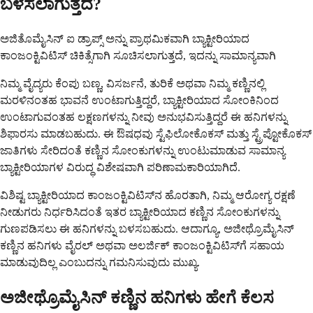
ಬಳಸಲಾಗುತ್ತದೆ?
ಅಜಿತೊಮೈಸಿನ್ ಐ ಡ್ರಾಪ್ಸ್ ಅನ್ನು ಪ್ರಾಥಮಿಕವಾಗಿ ಬ್ಯಾಕ್ಟೀರಿಯಾದ
ಕಾಂಜಂಕ್ಟಿವಿಟಿಸ್ ಚಿಕಿತ್ಸೆಗಾಗಿ ಸೂಚಿಸಲಾಗುತ್ತದೆ, ಇದನ್ನು ಸಾಮಾನ್ಯವಾಗಿ
ನಿಮ್ಮ ವೈದ್ಯರು ಕೆಂಪು ಬಣ್ಣ, ವಿಸರ್ಜನೆ, ತುರಿಕೆ ಅಥವಾ ನಿಮ್ಮ ಕಣ್ಣಿನಲ್ಲಿ
ಮರಳಿನಂತಹ ಭಾವನೆ ಉಂಟಾಗುತ್ತಿದ್ದರೆ, ಬ್ಯಾಕ್ಟೀರಿಯಾದ ಸೋಂಕಿನಿಂದ
ಉಂಟಾಗುವಂತಹ ಲಕ್ಷಣಗಳನ್ನು ನೀವು ಅನುಭವಿಸುತ್ತಿದ್ದರೆ ಈ ಹನಿಗಳನ್ನು
ಶಿಫಾರಸು ಮಾಡಬಹುದು. ಈ ಔಷಧವು ಸ್ಟೆಫಿಲೋಕೊಕಸ್ ಮತ್ತು ಸ್ಟ್ರೆಪ್ಟೋಕೊಕಸ್
ಜಾತಿಗಳು ಸೇರಿದಂತೆ ಕಣ್ಣಿನ ಸೋಂಕುಗಳನ್ನು ಉಂಟುಮಾಡುವ ಸಾಮಾನ್ಯ
ಬ್ಯಾಕ್ಟೀರಿಯಾಗಳ ವಿರುದ್ಧ ವಿಶೇಷವಾಗಿ ಪರಿಣಾಮಕಾರಿಯಾಗಿದೆ.
ವಿಶಿಷ್ಟ ಬ್ಯಾಕ್ಟೀರಿಯಾದ ಕಾಂಜಂಕ್ಟಿವಿಟಿಸ್‌ನ ಹೊರತಾಗಿ, ನಿಮ್ಮ ಆರೋಗ್ಯ ರಕ್ಷಣೆ
ನೀಡುಗರು ನಿರ್ಧರಿಸಿದಂತೆ ಇತರ ಬ್ಯಾಕ್ಟೀರಿಯಾದ ಕಣ್ಣಿನ ಸೋಂಕುಗಳನ್ನು
ಗುಣಪಡಿಸಲು ಈ ಹನಿಗಳನ್ನು ಬಳಸಬಹುದು. ಆದಾಗ್ಯೂ, ಅಜೀಥ್ರೊಮೈಸಿನ್
ಕಣ್ಣಿನ ಹನಿಗಳು ವೈರಲ್ ಅಥವಾ ಅಲರ್ಜಿಕ್ ಕಾಂಜಂಕ್ಟಿವಿಟಿಸ್‌ಗೆ ಸಹಾಯ
ಮಾಡುವುದಿಲ್ಲ ಎಂಬುದನ್ನು ಗಮನಿಸುವುದು ಮುಖ್ಯ.
ಅಜೀಥ್ರೊಮೈಸಿನ್ ಕಣ್ಣಿನ ಹನಿಗಳು ಹೇಗೆ ಕೆಲಸ