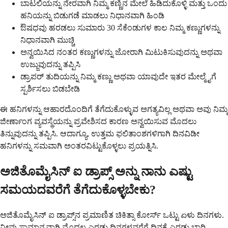
ಬಾಟಲಿಯನ್ನು ನೇರವಾಗಿ ನಿಮ್ಮ ಕಣ್ಣಿನ ಮೇಲೆ ಹಿಡಿದುಕೊಳ್ಳಿ ಮತ್ತು ಒಂದು
ಹನಿಯನ್ನು ಬಿಡುಗಡೆ ಮಾಡಲು ನಿಧಾನವಾಗಿ ಹಿಂಡಿ
ಔಷಧವು ಹರಡಲು ಸುಮಾರು 30 ಸೆಕೆಂಡುಗಳ ಕಾಲ ನಿಮ್ಮ ಕಣ್ಣುಗಳನ್ನು
ನಿಧಾನವಾಗಿ ಮುಚ್ಚಿ
ಅನ್ವಯಿಸಿದ ನಂತರ ಕಣ್ಣುಗಳನ್ನು ಜೋರಾಗಿ ಮಿಟುಕಿಸುವುದನ್ನು ಅಥವಾ
ಉಜ್ಜುವುದನ್ನು ತಪ್ಪಿಸಿ
ಡ್ರಾಪರ್ ತುದಿಯನ್ನು ನಿಮ್ಮ ಕಣ್ಣು ಅಥವಾ ಯಾವುದೇ ಇತರ ಮೇಲ್ಮೈಗೆ
ಸ್ಪರ್ಶಿಸಲು ಬಿಡಬೇಡಿ
ಈ ಹನಿಗಳನ್ನು ಆಹಾರದೊಂದಿಗೆ ತೆಗೆದುಕೊಳ್ಳುವ ಅಗತ್ಯವಿಲ್ಲ ಅಥವಾ ಅವು ನಿಮ್ಮ
ಜೀರ್ಣಾಂಗ ವ್ಯವಸ್ಥೆಯನ್ನು ಪ್ರವೇಶಿಸದ ಕಾರಣ ಅನ್ವಯಿಸುವ ಮೊದಲು
ತಿನ್ನುವುದನ್ನು ತಪ್ಪಿಸಿ. ಆದಾಗ್ಯೂ, ಉತ್ತಮ ಫಲಿತಾಂಶಗಳಿಗಾಗಿ ದಿನವಿಡೀ
ಹನಿಗಳನ್ನು ಸಮವಾಗಿ ಅಂತರವಿಟ್ಟುಕೊಳ್ಳಲು ಪ್ರಯತ್ನಿಸಿ.
ಅಜಿತೊಮೈಸಿನ್ ಐ ಡ್ರಾಪ್ಸ್ ಅನ್ನು ನಾನು ಎಷ್ಟು
ಸಮಯದವರೆಗೆ ತೆಗೆದುಕೊಳ್ಳಬೇಕು?
ಅಜಿತೊಮೈಸಿನ್ ಐ ಡ್ರಾಪ್ಸ್‌ನ ಪ್ರಮಾಣಿತ ಚಿಕಿತ್ಸಾ ಕೋರ್ಸ್ ಒಟ್ಟು ಏಳು ದಿನಗಳು.
ನೀವು ಸಾಮಾನ್ಯವಾಗಿ ಮೊದಲ ಎರಡು ದಿನಗಳವರೆಗೆ ದಿನಕ್ಕೆ ಎರಡು ಬಾರಿ