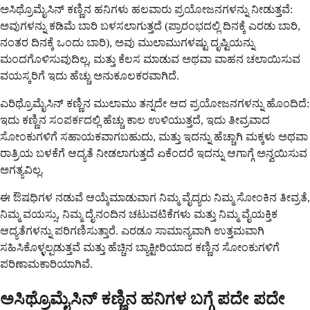
ಅಸಿಥ್ರೊಮೈಸಿನ್ ಕಣ್ಣಿನ ಹನಿಗಳು ಹಲವಾರು ಪ್ರಯೋಜನಗಳನ್ನು ನೀಡುತ್ತವೆ:
ಅವುಗಳನ್ನು ಕಡಿಮೆ ಬಾರಿ ಬಳಸಲಾಗುತ್ತದೆ (ಪ್ರಾರಂಭದಲ್ಲಿ ದಿನಕ್ಕೆ ಎರಡು ಬಾರಿ,
ನಂತರ ದಿನಕ್ಕೆ ಒಂದು ಬಾರಿ), ಅವು ಮುಲಾಮುಗಳಷ್ಟು ದೃಷ್ಟಿಯನ್ನು
ಮಂದಗೊಳಿಸುವುದಿಲ್ಲ, ಮತ್ತು ಕೆಲಸ ಮಾಡುವ ಅಥವಾ ವಾಹನ ಚಲಾಯಿಸುವ
ವಯಸ್ಕರಿಗೆ ಇದು ಹೆಚ್ಚು ಅನುಕೂಲಕರವಾಗಿದೆ.
ಎರಿಥ್ರೊಮೈಸಿನ್ ಕಣ್ಣಿನ ಮುಲಾಮು ತನ್ನದೇ ಆದ ಪ್ರಯೋಜನಗಳನ್ನು ಹೊಂದಿದೆ:
ಇದು ಕಣ್ಣಿನ ಸಂಪರ್ಕದಲ್ಲಿ ಹೆಚ್ಚು ಕಾಲ ಉಳಿಯುತ್ತದೆ, ಇದು ತೀವ್ರವಾದ
ಸೋಂಕುಗಳಿಗೆ ಸಹಾಯಕವಾಗಬಹುದು, ಮತ್ತು ಇದನ್ನು ಹೆಚ್ಚಾಗಿ ಮಕ್ಕಳು ಅಥವಾ
ರಾತ್ರಿಯ ಬಳಕೆಗೆ ಆದ್ಯತೆ ನೀಡಲಾಗುತ್ತದೆ ಏಕೆಂದರೆ ಇದನ್ನು ಆಗಾಗ್ಗೆ ಅನ್ವಯಿಸುವ
ಅಗತ್ಯವಿಲ್ಲ.
ಈ ಔಷಧಿಗಳ ನಡುವೆ ಆಯ್ಕೆಮಾಡುವಾಗ ನಿಮ್ಮ ವೈದ್ಯರು ನಿಮ್ಮ ಸೋಂಕಿನ ತೀವ್ರತೆ,
ನಿಮ್ಮ ವಯಸ್ಸು, ನಿಮ್ಮ ದೈನಂದಿನ ಚಟುವಟಿಕೆಗಳು ಮತ್ತು ನಿಮ್ಮ ವೈಯಕ್ತಿಕ
ಆದ್ಯತೆಗಳನ್ನು ಪರಿಗಣಿಸುತ್ತಾರೆ. ಎರಡೂ ಸಾಮಾನ್ಯವಾಗಿ ಉತ್ತಮವಾಗಿ
ಸಹಿಸಿಕೊಳ್ಳಲ್ಪಡುತ್ತವೆ ಮತ್ತು ಹೆಚ್ಚಿನ ಬ್ಯಾಕ್ಟೀರಿಯಾದ ಕಣ್ಣಿನ ಸೋಂಕುಗಳಿಗೆ
ಪರಿಣಾಮಕಾರಿಯಾಗಿವೆ.
ಅಸಿಥ್ರೊಮೈಸಿನ್ ಕಣ್ಣಿನ ಹನಿಗಳ ಬಗ್ಗೆ ಪದೇ ಪದೇ