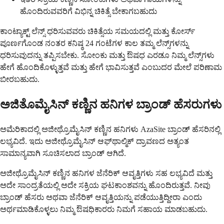
ಹೊಂದಿರುವವರಿಗೆ ವಿಭಿನ್ನ ಚಿಕಿತ್ಸೆ ಬೇಕಾಗಬಹುದು
ಕಾಂಟ್ಯಾಕ್ಟ್ ಲೆನ್ಸ್ ಧರಿಸುವವರು ಚಿಕಿತ್ಸೆಯ ಸಮಯದಲ್ಲಿ ಮತ್ತು ಕೋರ್ಸ್
ಪೂರ್ಣಗೊಂಡ ನಂತರ ಕನಿಷ್ಠ 24 ಗಂಟೆಗಳ ಕಾಲ ತಮ್ಮ ಲೆನ್ಸ್‌ಗಳನ್ನು
ಧರಿಸುವುದನ್ನು ತಪ್ಪಿಸಬೇಕು. ಸೋಂಕು ಮತ್ತು ಔಷಧ ಎರಡೂ ನಿಮ್ಮ ಲೆನ್ಸ್‌ಗಳು
ಹೇಗೆ ಹೊಂದಿಕೊಳ್ಳುತ್ತವೆ ಮತ್ತು ಹೇಗೆ ಭಾವಿಸುತ್ತವೆ ಎಂಬುದರ ಮೇಲೆ ಪರಿಣಾಮ
ಬೀರಬಹುದು.
ಅಜಿತೊಮೈಸಿನ್ ಕಣ್ಣಿನ ಹನಿಗಳ ಬ್ರಾಂಡ್ ಹೆಸರುಗಳು
ಅಮೆರಿಕಾದಲ್ಲಿ ಅಜೀಥ್ರೊಮೈಸಿನ್ ಕಣ್ಣಿನ ಹನಿಗಳು AzaSite ಬ್ರಾಂಡ್ ಹೆಸರಿನಲ್ಲಿ
ಲಭ್ಯವಿದೆ. ಇದು ಅಜೀಥ್ರೊಮೈಸಿನ್ ಆಫ್‌ಥಾಲ್ಮಿಕ್ ದ್ರಾವಣದ ಅತ್ಯಂತ
ಸಾಮಾನ್ಯವಾಗಿ ಸೂಚಿಸಲಾದ ಬ್ರಾಂಡ್ ಆಗಿದೆ.
ಅಜೀಥ್ರೊಮೈಸಿನ್ ಕಣ್ಣಿನ ಹನಿಗಳ ಜೆನೆರಿಕ್ ಆವೃತ್ತಿಗಳು ಸಹ ಲಭ್ಯವಿದೆ ಮತ್ತು
ಅದೇ ಸಾಂದ್ರತೆಯಲ್ಲಿ ಅದೇ ಸಕ್ರಿಯ ಘಟಕಾಂಶವನ್ನು ಹೊಂದಿರುತ್ತವೆ. ನೀವು
ಬ್ರಾಂಡ್ ಹೆಸರು ಅಥವಾ ಜೆನೆರಿಕ್ ಆವೃತ್ತಿಯನ್ನು ಪಡೆಯುತ್ತಿದ್ದೀರಾ ಎಂದು
ಅರ್ಥಮಾಡಿಕೊಳ್ಳಲು ನಿಮ್ಮ ಔಷಧಿಕಾರರು ನಿಮಗೆ ಸಹಾಯ ಮಾಡಬಹುದು.