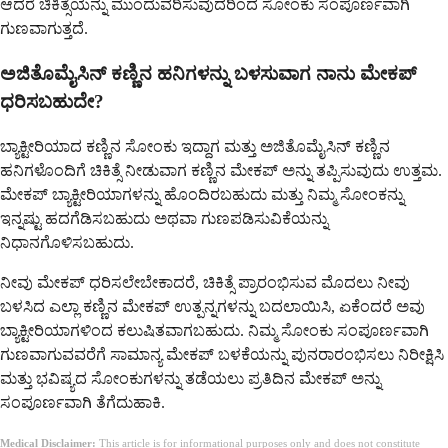
ಆದರೆ ಚಿಕಿತ್ಸೆಯನ್ನು ಮುಂದುವರಿಸುವುದರಿಂದ ಸೋಂಕು ಸಂಪೂರ್ಣವಾಗಿ
ಗುಣವಾಗುತ್ತದೆ.
ಅಜಿತೊಮೈಸಿನ್ ಕಣ್ಣಿನ ಹನಿಗಳನ್ನು ಬಳಸುವಾಗ ನಾನು ಮೇಕಪ್
ಧರಿಸಬಹುದೇ?
ಬ್ಯಾಕ್ಟೀರಿಯಾದ ಕಣ್ಣಿನ ಸೋಂಕು ಇದ್ದಾಗ ಮತ್ತು ಅಜಿತೊಮೈಸಿನ್ ಕಣ್ಣಿನ
ಹನಿಗಳೊಂದಿಗೆ ಚಿಕಿತ್ಸೆ ನೀಡುವಾಗ ಕಣ್ಣಿನ ಮೇಕಪ್ ಅನ್ನು ತಪ್ಪಿಸುವುದು ಉತ್ತಮ.
ಮೇಕಪ್ ಬ್ಯಾಕ್ಟೀರಿಯಾಗಳನ್ನು ಹೊಂದಿರಬಹುದು ಮತ್ತು ನಿಮ್ಮ ಸೋಂಕನ್ನು
ಇನ್ನಷ್ಟು ಹದಗೆಡಿಸಬಹುದು ಅಥವಾ ಗುಣಪಡಿಸುವಿಕೆಯನ್ನು
ನಿಧಾನಗೊಳಿಸಬಹುದು.
ನೀವು ಮೇಕಪ್ ಧರಿಸಲೇಬೇಕಾದರೆ, ಚಿಕಿತ್ಸೆ ಪ್ರಾರಂಭಿಸುವ ಮೊದಲು ನೀವು
ಬಳಸಿದ ಎಲ್ಲಾ ಕಣ್ಣಿನ ಮೇಕಪ್ ಉತ್ಪನ್ನಗಳನ್ನು ಬದಲಾಯಿಸಿ, ಏಕೆಂದರೆ ಅವು
ಬ್ಯಾಕ್ಟೀರಿಯಾಗಳಿಂದ ಕಲುಷಿತವಾಗಬಹುದು. ನಿಮ್ಮ ಸೋಂಕು ಸಂಪೂರ್ಣವಾಗಿ
ಗುಣವಾಗುವವರೆಗೆ ಸಾಮಾನ್ಯ ಮೇಕಪ್ ಬಳಕೆಯನ್ನು ಪುನರಾರಂಭಿಸಲು ನಿರೀಕ್ಷಿಸಿ
ಮತ್ತು ಭವಿಷ್ಯದ ಸೋಂಕುಗಳನ್ನು ತಡೆಯಲು ಪ್ರತಿದಿನ ಮೇಕಪ್ ಅನ್ನು
ಸಂಪೂರ್ಣವಾಗಿ ತೆಗೆದುಹಾಕಿ.
Medical Disclaimer:
This article is for informational purposes only and does not constitute