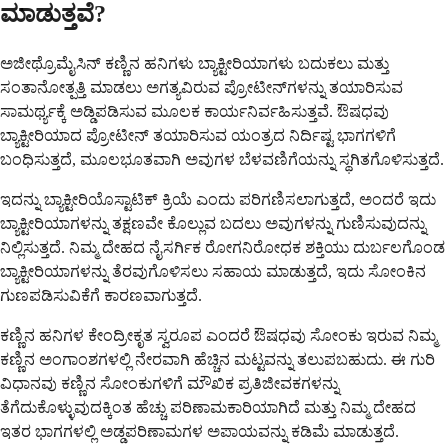
ಮಾಡುತ್ತವೆ?
ಅಜೀಥ್ರೊಮೈಸಿನ್ ಕಣ್ಣಿನ ಹನಿಗಳು ಬ್ಯಾಕ್ಟೀರಿಯಾಗಳು ಬದುಕಲು ಮತ್ತು
ಸಂತಾನೋತ್ಪತ್ತಿ ಮಾಡಲು ಅಗತ್ಯವಿರುವ ಪ್ರೋಟೀನ್‌ಗಳನ್ನು ತಯಾರಿಸುವ
ಸಾಮರ್ಥ್ಯಕ್ಕೆ ಅಡ್ಡಿಪಡಿಸುವ ಮೂಲಕ ಕಾರ್ಯನಿರ್ವಹಿಸುತ್ತವೆ. ಔಷಧವು
ಬ್ಯಾಕ್ಟೀರಿಯಾದ ಪ್ರೋಟೀನ್ ತಯಾರಿಸುವ ಯಂತ್ರದ ನಿರ್ದಿಷ್ಟ ಭಾಗಗಳಿಗೆ
ಬಂಧಿಸುತ್ತದೆ, ಮೂಲಭೂತವಾಗಿ ಅವುಗಳ ಬೆಳವಣಿಗೆಯನ್ನು ಸ್ಥಗಿತಗೊಳಿಸುತ್ತದೆ.
ಇದನ್ನು ಬ್ಯಾಕ್ಟೀರಿಯೊಸ್ಟಾಟಿಕ್ ಕ್ರಿಯೆ ಎಂದು ಪರಿಗಣಿಸಲಾಗುತ್ತದೆ, ಅಂದರೆ ಇದು
ಬ್ಯಾಕ್ಟೀರಿಯಾಗಳನ್ನು ತಕ್ಷಣವೇ ಕೊಲ್ಲುವ ಬದಲು ಅವುಗಳನ್ನು ಗುಣಿಸುವುದನ್ನು
ನಿಲ್ಲಿಸುತ್ತದೆ. ನಿಮ್ಮ ದೇಹದ ನೈಸರ್ಗಿಕ ರೋಗನಿರೋಧಕ ಶಕ್ತಿಯು ದುರ್ಬಲಗೊಂಡ
ಬ್ಯಾಕ್ಟೀರಿಯಾಗಳನ್ನು ತೆರವುಗೊಳಿಸಲು ಸಹಾಯ ಮಾಡುತ್ತದೆ, ಇದು ಸೋಂಕಿನ
ಗುಣಪಡಿಸುವಿಕೆಗೆ ಕಾರಣವಾಗುತ್ತದೆ.
ಕಣ್ಣಿನ ಹನಿಗಳ ಕೇಂದ್ರೀಕೃತ ಸ್ವರೂಪ ಎಂದರೆ ಔಷಧವು ಸೋಂಕು ಇರುವ ನಿಮ್ಮ
ಕಣ್ಣಿನ ಅಂಗಾಂಶಗಳಲ್ಲಿ ನೇರವಾಗಿ ಹೆಚ್ಚಿನ ಮಟ್ಟವನ್ನು ತಲುಪಬಹುದು. ಈ ಗುರಿ
ವಿಧಾನವು ಕಣ್ಣಿನ ಸೋಂಕುಗಳಿಗೆ ಮೌಖಿಕ ಪ್ರತಿಜೀವಕಗಳನ್ನು
ತೆಗೆದುಕೊಳ್ಳುವುದಕ್ಕಿಂತ ಹೆಚ್ಚು ಪರಿಣಾಮಕಾರಿಯಾಗಿದೆ ಮತ್ತು ನಿಮ್ಮ ದೇಹದ
ಇತರ ಭಾಗಗಳಲ್ಲಿ ಅಡ್ಡಪರಿಣಾಮಗಳ ಅಪಾಯವನ್ನು ಕಡಿಮೆ ಮಾಡುತ್ತದೆ.