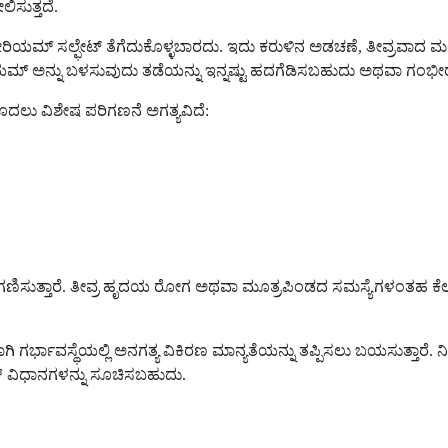
ಿಸುತ್ತದೆ.
ವು ಬೇರಿಯಮ್ ಸಲ್ಫೇಟ್ ತೆಗೆದುಕೊಳ್ಳಬಾರದು. ಇದು ಕರುಳಿನ ಅಡಚಣೆ, ತೀವ್ರವಾದ 
ಿ ಬೇರಿಯಮ್ ಅನ್ನು ಬಳಸುವುದು ತಡೆಯನ್ನು ಇನ್ನಷ್ಟು ಹದಗೆಡಿಸಬಹುದು ಅಥವಾ
ೊದಲು ವಿಶೇಷ ಪರಿಗಣನೆ ಅಗತ್ಯವಿದೆ:
ನು ಸಹ ಪರಿಗಣಿಸುತ್ತಾರೆ. ತೀವ್ರ ಹೃದಯ ರೋಗ ಅಥವಾ ಮೂತ್ರಪಿಂಡದ ಸಮಸ್ಯೆಗಳಂತಹ ಕ
ವಾಗಿ ಗರ್ಭಾವಸ್ಥೆಯಲ್ಲಿ ಅನಗತ್ಯ ವಿಕಿರಣ ಮಾನ್ಯತೆಯನ್ನು ತಪ್ಪಿಸಲು ಬಯಸುತ್ತಾ
್ ವಿಧಾನಗಳನ್ನು ಸೂಚಿಸಬಹುದು.