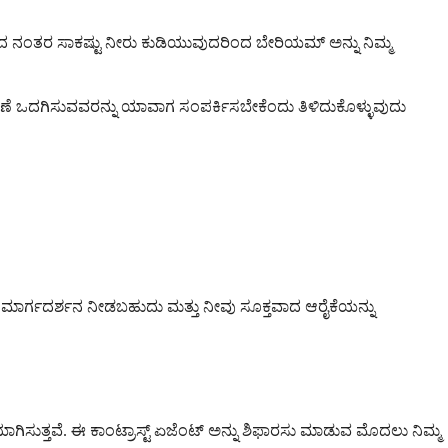
ನದ ನಂತರ ಸಾಕಷ್ಟು ನೀರು ಕುಡಿಯುವುದರಿಂದ ಬೇರಿಯಮ್ ಅನ್ನು ನಿಮ್ಮ
ಷಣೆ ಒದಗಿಸುವವರನ್ನು ಯಾವಾಗ ಸಂಪರ್ಕಿಸಬೇಕೆಂದು ತಿಳಿದುಕೊಳ್ಳುವುದು
ರು ಮಾರ್ಗದರ್ಶನ ನೀಡಬಹುದು ಮತ್ತು ನೀವು ಸೂಕ್ತವಾದ ಆರೈಕೆಯನ್ನು
ಾಗಿಸುತ್ತವೆ. ಈ ಕಾಂಟ್ರಾಸ್ಟ್ ಏಜೆಂಟ್ ಅನ್ನು ಶಿಫಾರಸು ಮಾಡುವ ಮೊದಲು ನಿಮ್ಮ