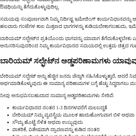
ಔಷಧಿಯನ್ನು ತೆಗೆದುಕೊಳ್ಳುವುದಿಲ್ಲ.
ಸಮಯವು ಸಂಪೂರ್ಣವಾಗಿ ನಿಮ್ಮ ನಿರ್ದಿಷ್ಟ ಇಮೇಜಿಂಗ್ ಕಾರ್ಯವಿಧಾನವನ್ನು ಅವಲ
ಹಲವಾರು ಗಂಟೆಗಳ ಕಾಲ ಮಿಶ್ರಣದ ಭಾಗಗಳನ್ನು ಕುಡಿಯಬೇಕಾಗಬಹುದು, ಇಮೇಜಿ
ಬಾರಿಯಮ್ ಸಲ್ಫೇಟ್‌ನ ಪ್ರತಿಯೊಂದು ಭಾಗವನ್ನು ಯಾವಾಗ ತೆಗೆದುಕೊಳ್ಳಬೇಕು ಎಂ
ಅನುಸರಿಸುವುದರಿಂದ ನಿಮ್ಮ ಕಾರ್ಯವಿಧಾನದ ಸಮಯದಲ್ಲಿ ಉತ್ತಮ ಚಿತ್ರದ ಗುಣ
ಬಾರಿಯಮ್ ಸಲ್ಫೇಟ್‌ನ ಅಡ್ಡಪರಿಣಾಮಗಳು ಯಾವುವ
ಬೇರಿಯಮ್ ಸಲ್ಫೇಟ್ ಅನ್ನು ಹೆಚ್ಚಿನ ಜನರು ಚೆನ್ನಾಗಿ ಸಹಿಸಿಕೊಳ್ಳುತ್ತಾರೆ, ಆ
ಅರ್ಥಮಾಡಿಕೊಳ್ಳುವುದು ಈ ಸಾಮಾನ್ಯ ಪರಿಣಾಮಗಳ ಬಗ್ಗೆ ಹೆಚ್ಚು ಸಿದ್ಧರಾಗಲು ಮ
ನೀವು ಅನುಭವಿಸಬಹುದಾದ ಸಾಮಾನ್ಯ ಅಡ್ಡಪರಿಣಾಮಗಳು ಸೇರಿವೆ:
ಕಾರ್ಯವಿಧಾನದ ನಂತರ 1-3 ದಿನಗಳವರೆಗೆ ಮಲಬದ್ಧತೆ
ಬೇರಿಯಮ್ ನಿಮ್ಮ ವ್ಯವಸ್ಥೆಯ ಮೂಲಕ ಹಾದುಹೋಗುವಾಗ ಬಿಳಿ ಅಥವಾ
ಸೌಮ್ಯ ಹೊಟ್ಟೆ ಸೆಳೆತ ಅಥವಾ ಉಬ್ಬುವುದು
ವಾಕರಿಕೆ, ವಿಶೇಷವಾಗಿ ದ್ರಾವಣವನ್ನು ಕುಡಿದ ನಂತರ