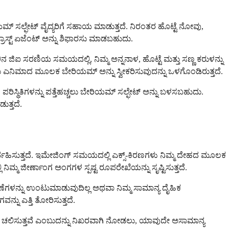
ರಿಯಮ್ ಸಲ್ಫೇಟ್ ವೈದ್ಯರಿಗೆ ಸಹಾಯ ಮಾಡುತ್ತದೆ. ನಿರಂತರ ಹೊಟ್ಟೆ ನೋವು,
ಸ್ಟ್ ಏಜೆಂಟ್ ಅನ್ನು ಶಿಫಾರಸು ಮಾಡಬಹುದು.
ಿಐ ಸರಣಿಯ ಸಮಯದಲ್ಲಿ, ನಿಮ್ಮ ಅನ್ನನಾಳ, ಹೊಟ್ಟೆ ಮತ್ತು ಸಣ್ಣ ಕರುಳನ್ನು
ಿಸಲು ಎನಿಮಾದ ಮೂಲಕ ಬೇರಿಯಮ್ ಅನ್ನು ಸ್ವೀಕರಿಸುವುದನ್ನು ಒಳಗೊಂಡಿರುತ್ತದೆ.
ಿಸ್ಥಿತಿಗಳನ್ನು ಪತ್ತೆಹಚ್ಚಲು ಬೇರಿಯಮ್ ಸಲ್ಫೇಟ್ ಅನ್ನು ಬಳಸಬಹುದು.
ುತ್ತದೆ.
ನಿರ್ವಹಿಸುತ್ತದೆ. ಇಮೇಜಿಂಗ್ ಸಮಯದಲ್ಲಿ ಎಕ್ಸ್-ಕಿರಣಗಳು ನಿಮ್ಮ ದೇಹದ ಮೂಲಕ
ಮ ಜೀರ್ಣಾಂಗ ಅಂಗಗಳ ಸ್ಪಷ್ಟ ರೂಪರೇಖೆಯನ್ನು ಸೃಷ್ಟಿಸುತ್ತದೆ.
ಗಳನ್ನು ಉಂಟುಮಾಡುವುದಿಲ್ಲ ಅಥವಾ ನಿಮ್ಮ ಸಾಮಾನ್ಯ ದೈಹಿಕ
್ನು ಎತ್ತಿ ತೋರಿಸುತ್ತದೆ.
ಹೇಗೆ ಚಲಿಸುತ್ತವೆ ಎಂಬುದನ್ನು ನಿಖರವಾಗಿ ನೋಡಲು, ಯಾವುದೇ ಅಸಾಮಾನ್ಯ