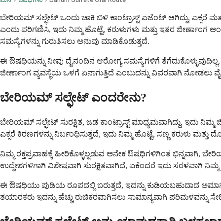
ಬೇರಿಯಮ್ ಸಲ್ಫೇಟ್ ಒಂದು ಚಾಕಿ ಬಿಳಿ ಕಾಂಟ್ರಾಸ್ಟ್ ಏಜೆಂಟ್ ಆಗಿದ್ದು, ಎಕ್ಸರೆ ಮ
ಎಂದು ಪರಿಗಣಿಸಿ, ಇದು ನಿಮ್ಮ ಹೊಟ್ಟೆ, ಕರುಳುಗಳು ಮತ್ತು ಇತರ ಜೀರ್ಣಾಂಗ 
ಸಮಸ್ಯೆಗಳನ್ನು ಗುರುತಿಸಲು ಅನುವು ಮಾಡಿಕೊಡುತ್ತದೆ.
ಈ ಔಷಧಿಯನ್ನು ನೀವು ದೈನಂದಿನ ಆರೋಗ್ಯ ಸಮಸ್ಯೆಗಳಿಗೆ ತೆಗೆದುಕೊಳ್ಳುವುದಿಲ್
ಜೀರ್ಣಾಂಗ ವ್ಯವಸ್ಥೆಯ ಒಳಗೆ ಏನಾಗುತ್ತಿದೆ ಎಂಬುದನ್ನು ವಿವರವಾಗಿ ನೋಡಲು ವೈ
ಬೇರಿಯಮ್ ಸಲ್ಫೇಟ್ ಎಂದರೇನು?
ಬೇರಿಯಮ್ ಸಲ್ಫೇಟ್ ಸುರಕ್ಷಿತ, ಜಡ ಕಾಂಟ್ರಾಸ್ಟ್ ಮಾಧ್ಯಮವಾಗಿದ್ದು, ಇದು ನಿಮ್ಮ
ಎಕ್ಸರೆ ಕಿರಣಗಳನ್ನು ನಿರ್ಬಂಧಿಸುತ್ತದೆ, ಇದು ನಿಮ್ಮ ಹೊಟ್ಟೆ, ಸಣ್ಣ ಕರುಳು ಮತ್ತು ದೊಡ
ನಿಮ್ಮ ರಕ್ತಪ್ರವಾಹಕ್ಕೆ ಹೀರಿಕೊಳ್ಳಲ್ಪಡುವ ಅನೇಕ ಔಷಧಿಗಳಿಗಿಂತ ಭಿನ್ನವಾಗಿ, 
ಉದ್ದೇಶಗಳಿಗಾಗಿ ವಿಶೇಷವಾಗಿ ಸುರಕ್ಷಿತವಾಗಿದೆ, ಏಕೆಂದರೆ ಇದು ಸರಳವಾಗಿ ನಿಮ
ಈ ಔಷಧಿಯು ಪುಡಿಯ ರೂಪದಲ್ಲಿ ಬರುತ್ತದೆ, ಇದನ್ನು ಕುಡಿಯಬಹುದಾದ ಅಮಾನತು
ತಯಾರಕರು ಇದನ್ನು ಹೆಚ್ಚು ರುಚಿಕರವಾಗಿಸಲು ಸಾಮಾನ್ಯವಾಗಿ ಪರಿಮಳವನ್ನು ಸೇರಿಸ