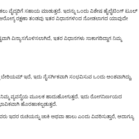
ಗಿ ನೋಡಲು ವೈದ್ಯರಿಗೆ ಸಹಾಯ ಮಾಡುತ್ತದೆ. ಇದನ್ನು ಒಂದು ವಿಶೇಷ ಹೈಲೈಟಿಂಗ್ ಟೂಲ್
ು ನಿಮ್ಮ ಆರೋಗ್ಯ ರಕ್ಷಣಾ ತಂಡವು ಇತರ ವಿಧಾನಗಳಿಂದ ನೋಡಲಾಗದ ಯಾವುದೇ
ಾಗಿ ವಿನ್ಯಾಸಗೊಳಿಸಲಾಗಿದೆ, ಇತರ ವಿಧಾನಗಳು ಸಾಕಾಗದಿದ್ದಾಗ ನಿಮ್ಮ
ಿನಲ್ಲಿ ಬೇರಿಯಮ್ ಇದೆ, ಇದು ನೈಸರ್ಗಿಕವಾಗಿ ಸಂಭವಿಸುವ ಒಂದು ಅಂಶವಾಗಿದ್ದು,
ಕೊಳ್ಳದೆ ನಿಮ್ಮ ವ್ಯವಸ್ಥೆಯ ಮೂಲಕ ಹಾದುಹೋಗುತ್ತದೆ. ಇದು ರೋಗನಿರ್ಣಯದ
ಾವಿಕವಾಗಿ ಹೊರಹಾಕಲ್ಪಡುತ್ತದೆ.
ು ಇದರ ರುಚಿಯನ್ನು ಚಾಕಿ ಅಥವಾ ಹಾಲು ಎಂದು ವಿವರಿಸುತ್ತಾರೆ, ಆದಾಗ್ಯೂ