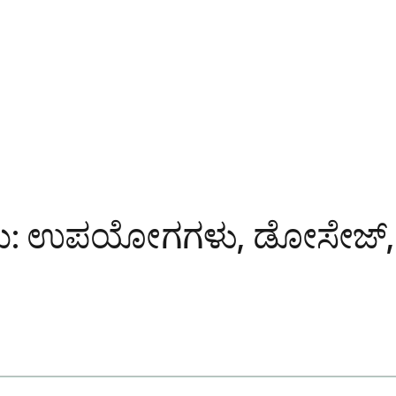
ು: ಉಪಯೋಗಗಳು, ಡೋಸೇಜ್, ಅ