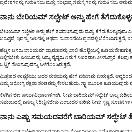
ಪ್ರದೇಶಗಳನ್ನು ಗುರುತಿಸಲು ಮತ್ತು ಸಂಭಾವ್ಯ ಸಮಸ್ಯೆಗಳನ್ನು ಗುರುತಿಸಲು ಅನುಮ
ನಾನು ಬೇರಿಯಮ್ ಸಲ್ಫೇಟ್ ಅನ್ನು ಹೇಗೆ ತೆಗೆದುಕೊಳ್
ಬೇರಿಯಮ್ ಸಲ್ಫೇಟ್ ಅನ್ನು ಹೇಗೆ ತಯಾರಿಸುವುದು ಮತ್ತು ತೆಗೆದುಕೊಳ್ಳುವುದು ಎ
ಬರುತ್ತದೆ, ಇದನ್ನು ನೀರಿನಲ್ಲಿ ಅಥವಾ ಸುವಾಸನೆಯ ದ್ರವದಲ್ಲಿ ಬೆರೆಸಲಾಗುತ್ತದೆ
ಹೆಚ್ಚಿನ ಜನರು ಬಾರಿಯಮ್ ದ್ರಾವಣವನ್ನು ಖಾಲಿ ಹೊಟ್ಟೆಯಲ್ಲಿ ಕುಡಿಯಬೇಕಾಗ
ನಿಲ್ಲಿಸಬೇಕು ಎಂಬುದನ್ನು ನಿಮ್ಮ ವೈದ್ಯರು ನಿಮಗೆ ನಿಖರವಾಗಿ ತಿಳಿಸುತ್ತಾರೆ
ಒಟ್ಟಿಗೆ ಸೇವಿಸುವುದನ್ನು ಒಳಗೊಂಡಿರುತ್ತವೆ.
ಮಿಶ್ರಣದ ಉಷ್ಣತೆಯು ಅದರ ರುಚಿಯನ್ನು ಹೇಗೆ ಪರಿಣಾಮ ಬೀರುತ್ತದೆ, ಆದ್ದರಿಂದ ಅ
ನಿಮ್ಮ ಆರೋಗ್ಯ ರಕ್ಷಣಾ ತಂಡವನ್ನು ಕೇಳಬಹುದು. ಸ್ಟ್ರಾ ಮೂಲಕ ಕುಡಿಯುವುದು ಮ
ಕೆಳಗಿನ ಜಿಐ ಕಾರ್ಯವಿಧಾನಗಳಿಗಾಗಿ, ನೀವು ಬಾರಿಯಮ್ ಸಲ್ಫೇಟ್ ಅನ್ನು ಕುಡಿಯು
ಸಮಯದಲ್ಲಿ ಏನನ್ನು ನಿರೀಕ್ಷಿಸಬೇಕು ಎಂಬುದರ ಕುರಿತು ನೀವು ಸ್ಪಷ್ಟ ಸೂಚನೆಗಳನ್ನು 
ನಾನು ಎಷ್ಟು ಸಮಯದವರೆಗೆ ಬಾರಿಯಮ್ ಸಲ್ಫೇಟ್ ತೆ
ಬಾರಿಯಮ್ ಸಲ್ಫೇಟ್ ಸಾಮಾನ್ಯವಾಗಿ ನಿಮ್ಮ ರೋಗನಿರ್ಣಯ ಇಮೇಜಿಂಗ್ ಕಾರ್ಯವಿಧ