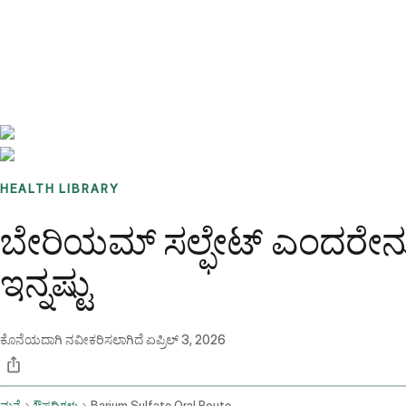
Benchmarks
Stories
FAQ
Sign up / Log in
HEALTH LIBRARY
ಬೇರಿಯಮ್ ಸಲ್ಫೇಟ್ ಎಂದರೇನ
ಇನ್ನಷ್ಟು
ಕೊನೆಯದಾಗಿ ನವೀಕರಿಸಲಾಗಿದೆ
ಏಪ್ರಿಲ್ 3, 2026
ಮನೆ
ಔಷಧಿಗಳು
Barium Sulfate Oral Route