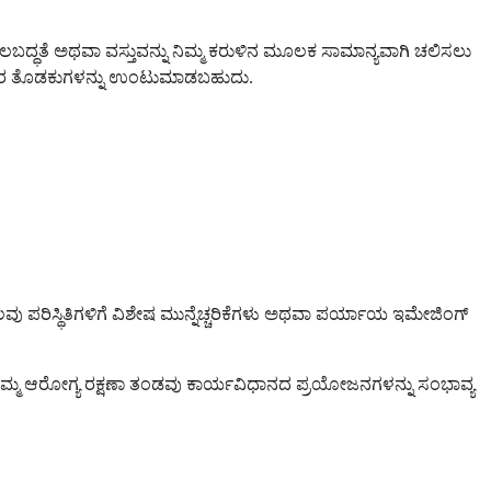
ಮಲಬದ್ಧತೆ ಅಥವಾ ವಸ್ತುವನ್ನು ನಿಮ್ಮ ಕರುಳಿನ ಮೂಲಕ ಸಾಮಾನ್ಯವಾಗಿ ಚಲಿಸಲು
 ಗಂಭೀರ ತೊಡಕುಗಳನ್ನು ಉಂಟುಮಾಡಬಹುದು.
ೆಲವು ಪರಿಸ್ಥಿತಿಗಳಿಗೆ ವಿಶೇಷ ಮುನ್ನೆಚ್ಚರಿಕೆಗಳು ಅಥವಾ ಪರ್ಯಾಯ ಇಮೇಜಿಂಗ್
ರೆ. ನಿಮ್ಮ ಆರೋಗ್ಯ ರಕ್ಷಣಾ ತಂಡವು ಕಾರ್ಯವಿಧಾನದ ಪ್ರಯೋಜನಗಳನ್ನು ಸಂಭಾವ್ಯ