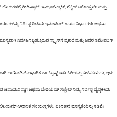
ಸರುಗಳಲ್ಲಿ ರೀಡಿ-ಕ್ಯಾಟ್, ಇ-ಝಡ್-ಕ್ಯಾಟ್, ಲಿಕ್ವಿಡ್ ಬರೋಸ್ಪರ್ಸ್ ಮತ್ತು
ೂತ್ರೀಕರಣಗಳನ್ನು ನಿರ್ದಿಷ್ಟ ರೀತಿಯ ಇಮೇಜಿಂಗ್ ಕಾರ್ಯವಿಧಾನಗಳು ಅಥವಾ
ಾನ್ಯವಾಗಿ ನಿರ್ವಹಿಸಲ್ಪಡುತ್ತಿರುವ ಸ್ಕ್ಯಾನ್‌ನ ಪ್ರಕಾರ ಮತ್ತು ಅವರ ಇಮೇಜಿಂಗ್
ಳಿಗಾಗಿ ಅಯೋಡಿನ್-ಆಧಾರಿತ ಕಾಂಟ್ರಾಸ್ಟ್ ಏಜೆಂಟ್‌ಗಳನ್ನು ಬಳಸಬಹುದು, ಇದು
ಂಧ್ರದ ಅಪಾಯವಿದ್ದಾಗ ಅಥವಾ ಬೇರಿಯಮ್ ಸಲ್ಫೇಟ್ ನಿಮ್ಮ ನಿರ್ದಿಷ್ಟ ವೈದ್ಯಕೀಯ
ೋಲಿನಿಯಮ್-ಆಧಾರಿತ ಸಂಯುಕ್ತಗಳು. ವಿಕಿರಣದ ಮಾನ್ಯತೆಯನ್ನು ಕಡಿಮೆ