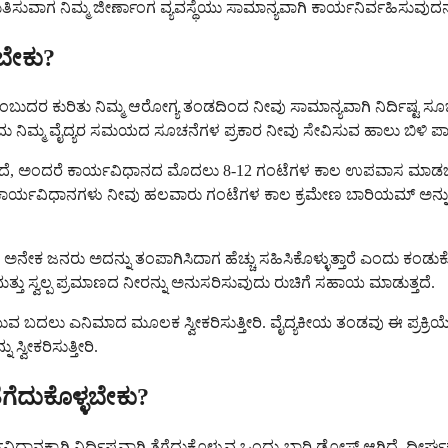
ತಿಸುವಾಗ ನಿಮ್ಮ ಜೀರ್ಣಾಂಗ ವ್ಯವಸ್ಥೆಯು ಸಾಮಾನ್ಯವಾಗಿ ಕಾರ್ಯನಿರ್ವಹಿಸುವುದನ್
ಳಬೇಕು?
ಂಬುದರ ಕುರಿತು ನಿಮ್ಮ ಆರೋಗ್ಯ ತಂಡದಿಂದ ನೀವು ಸಾಮಾನ್ಯವಾಗಿ ನಿರ್ದಿಷ್ಟ ಸೂಚ
, ಇದು ನಿಮ್ಮ ವೈದ್ಯರ ಸಮಯದ ಸೂಚನೆಗಳ ಪ್ರಕಾರ ನೀವು ಸೇವಿಸುವ ಹಾಲು ಬಿಳಿ ಪಾನೀ
ುತ್ತದೆ, ಅಂದರೆ ಕಾರ್ಯವಿಧಾನದ ಮೊದಲು 8-12 ಗಂಟೆಗಳ ಕಾಲ ಉಪವಾಸ ಮಾಡಬೇಕು
. ಕೆಲವು ಕಾರ್ಯವಿಧಾನಗಳು ನೀವು ಹಲವಾರು ಗಂಟೆಗಳ ಕಾಲ ಕ್ರಮೇಣ ಬಾರಿಯಮ್ ಅನ್
ನೇಕ ಜನರು ಅದನ್ನು ತಂಪಾಗಿಸಿದಾಗ ಹೆಚ್ಚು ಸಹಿಸಿಕೊಳ್ಳುತ್ತಾರೆ ಎಂದು ಕಂಡುಕೊ
ತ್ತು ಸ್ವಲ್ಪ ಪ್ರಮಾಣದ ನೀರನ್ನು ಅನುಸರಿಸುವುದು ರುಚಿಗೆ ಸಹಾಯ ಮಾಡುತ್ತದೆ.
ವ ಬದಲು ಎನಿಮಾದ ಮೂಲಕ ಸ್ವೀಕರಿಸುತ್ತೀರಿ. ವೈದ್ಯಕೀಯ ತಂಡವು ಈ ಪ್ರಕ್ರಿಯೆಯ
ಸ್ವೀಕರಿಸುತ್ತೀರಿ.
ಗೆದುಕೊಳ್ಳಬೇಕು?
ಾನಕ್ಕಾಗಿ ನಿರ್ದಿಷ್ಟವಾಗಿ ತೆಗೆದುಕೊಳ್ಳುವ ಒಂದು-ಬಾರಿ ಡೋಸ್ ಆಗಿದೆ. ದೀರ