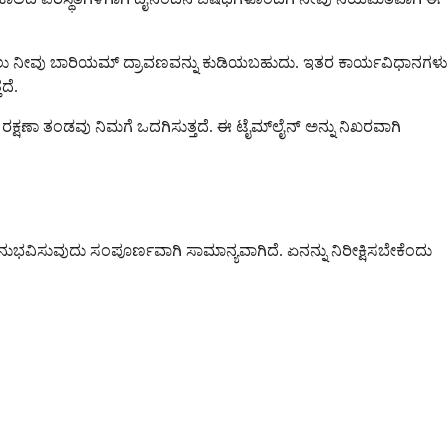
ಗಳ ಮೊದಲು ನೀವು ಬಾರಿಯಮ್ ದ್ರಾವಣವನ್ನು ಕುಡಿಯಬಹುದು. ಇತರ ಕಾರ್ಯವಿಧಾನಗಳು
ದೆ.
ಕ್ಷಣಾ ತಂಡವು ನಿಮಗೆ ಒದಗಿಸುತ್ತದೆ. ಈ ಟೈಮ್‌ಲೈನ್ ಅನ್ನು ನಿಖರವಾಗಿ
 ಅನುಭವಿಸುವುದು ಸಂಪೂರ್ಣವಾಗಿ ಸಾಮಾನ್ಯವಾಗಿದೆ. ಏನನ್ನು ನಿರೀಕ್ಷಿಸಬೇಕೆಂದು