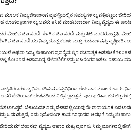
ತ್ತದೆ?
ಡುವ ಮೂಲಕ ನಿಮ್ಮ ಜೀರ್ಣಾಂಗ ವ್ಯವಸ್ಥೆಯಲ್ಲಿನ ಸಮಸ್ಯೆಗಳನ್ನು ಪತ್ತೆಹಚ್ಚಲು ಬೇ
ರೋಗಲಕ್ಷಣಗಳನ್ನು ಅವರು ತನಿಖೆ ಮಾಡಬೇಕಾದಾಗ ನಿಮ್ಮ ವೈದ್ಯರು ಈ ಕಾಂಟ್ರಾ
ೇಲಿನ ಜಿಐ ಸರಣಿ, ಕೆಳಗಿನ ಜಿಐ ಸರಣಿ ಮತ್ತು ಸಿಟಿ ಎಂಟರೋಗ್ರಫಿ. ಮೇಲಿನ ಜ
. ಕೆಳಗಿನ ಜಿಐ ಸರಣಿಯು ನಿಮ್ಮ ದೊಡ್ಡ ಕರುಳು ಮತ್ತು ಗುದನಾಳವನ್ನು ದೃಶ್ಯೀಕರ
ಾಯಿಲೆ ಅಥವಾ ನಿಮ್ಮ ಜೀರ್ಣಾಂಗ ವ್ಯವಸ್ಥೆಯಲ್ಲಿನ ರಚನಾತ್ಮಕ ಅಸಹಜತೆಗಳಂತಹ ಪರ
ಕಿರಣಗಳಲ್ಲಿ ತೋರಿಸದ ಅಸಾಮಾನ್ಯ ಬೆಳವಣಿಗೆಗಳನ್ನು ಬಹಿರಂಗಪಡಿಸಲು ಸಹಾಯ ಮಾಡ
ಾಗಿ ಎಕ್ಸ್-ಕಿರಣಗಳನ್ನು ನಿರ್ಬಂಧಿಸುವ ವಸ್ತುವಿನಿಂದ ಲೇಪಿಸುವ ಮೂಲಕ ಕಾರ್ಯ
ಿಯಮ್ ಲೇಪನದಿಂದ ನಿಲ್ಲಿಸಲ್ಪಡುತ್ತವೆ, ಇದು ಫಲಿತಾಂಶದ ಚಿತ್ರಗಳಲ್ಲಿ ನಿಮ್
ಸಲಾಗುತ್ತದೆ. ಬೇರಿಯಮ್ ನಿಮ್ಮ ದೇಹದಲ್ಲಿ ಯಾವುದೇ ರಾಸಾಯನಿಕ ಬದಲಾವಣೆ
ನು ಒದಗಿಸುತ್ತದೆ, ಇದು ಇಮೇಜಿಂಗ್ ಕಾರ್ಯವಿಧಾನದ ಅವಧಿಗೆ ನಿಮ್ಮ ಜೀರ್ಣಾಂಗವನ
ದೆ. ಬೇರಿಯಮ್ ಲೇಪನವು ವೈದ್ಯರು ಆಹಾರ ಮತ್ತು ದ್ರವಗಳು ನಿಮ್ಮ ಮಾರ್ಗದಲ್ಲಿ 