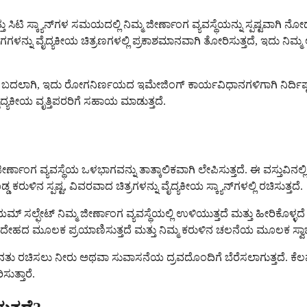
ತ್ತು ಸಿಟಿ ಸ್ಕ್ಯಾನ್‌ಗಳ ಸಮಯದಲ್ಲಿ ನಿಮ್ಮ ಜೀರ್ಣಾಂಗ ವ್ಯವಸ್ಥೆಯನ್ನು ಸ್ಪಷ್ಟವಾ
ಅಂಗಗಳನ್ನು ವೈದ್ಯಕೀಯ ಚಿತ್ರಣಗಳಲ್ಲಿ ಪ್ರಕಾಶಮಾನವಾಗಿ ತೋರಿಸುತ್ತದೆ, ಇದ
ಲ. ಬದಲಾಗಿ, ಇದು ರೋಗನಿರ್ಣಯದ ಇಮೇಜಿಂಗ್ ಕಾರ್ಯವಿಧಾನಗಳಿಗಾಗಿ ನಿರ್ದಿಷ್ಟವ
ದ್ಯಕೀಯ ವೃತ್ತಿಪರರಿಗೆ ಸಹಾಯ ಮಾಡುತ್ತದೆ.
 ಜೀರ್ಣಾಂಗ ವ್ಯವಸ್ಥೆಯ ಒಳಭಾಗವನ್ನು ತಾತ್ಕಾಲಿಕವಾಗಿ ಲೇಪಿಸುತ್ತದೆ. ಈ ವಸ್ತುವ
್ಡ ಕರುಳಿನ ಸ್ಪಷ್ಟ, ವಿವರವಾದ ಚಿತ್ರಗಳನ್ನು ವೈದ್ಯಕೀಯ ಸ್ಕ್ಯಾನ್‌ಗಳಲ್ಲಿ ರಚಿಸುತ್ತದೆ.
ಬೇರಿಯಮ್ ಸಲ್ಫೇಟ್ ನಿಮ್ಮ ಜೀರ್ಣಾಂಗ ವ್ಯವಸ್ಥೆಯಲ್ಲಿ ಉಳಿಯುತ್ತದೆ ಮತ್ತು ಹೀರಿ
್ಮ ದೇಹದ ಮೂಲಕ ಪ್ರಯಾಣಿಸುತ್ತದೆ ಮತ್ತು ನಿಮ್ಮ ಕರುಳಿನ ಚಲನೆಯ ಮೂಲಕ ಸ್ವಾಭ
 ರಚಿಸಲು ನೀರು ಅಥವಾ ಸುವಾಸನೆಯ ದ್ರವದೊಂದಿಗೆ ಬೆರೆಸಲಾಗುತ್ತದೆ. ಕೆಲವರ
ುತ್ತಾರೆ.