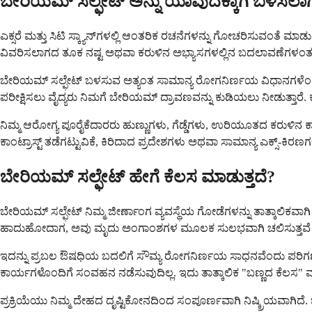
ಬೇರಿಯಮ್ ಸಲ್ಫೇಟ್ ಅನ್ನು ಯಾವುದಕ್ಕಾಗಿ ಬಳಸಲಾಗು
ಎಕ್ಸರೆ ಮತ್ತು ಸಿಟಿ ಸ್ಕ್ಯಾನ್‌ಗಳಲ್ಲಿ ಆಂತರಿಕ ರಚನೆಗಳನ್ನು ಗೋಚರಿಸುವಂತೆ ಮಾ
ವಿವರಿಸಲಾಗದ ತೂಕ ನಷ್ಟ ಅಥವಾ ಕರುಳಿನ ಅಭ್ಯಾಸಗಳಲ್ಲಿನ ಬದಲಾವಣೆಗಳಂತಹ 
ಬೇರಿಯಮ್ ಸಲ್ಫೇಟ್ ಬಳಸುವ ಅತ್ಯಂತ ಸಾಮಾನ್ಯ ರೋಗನಿರ್ಣಯ ವಿಧಾನಗಳೆಂದರೆ ಮ
ಪರೀಕ್ಷಿಸಲು ವೈದ್ಯರು ನಿಮಗೆ ಬೇರಿಯಮ್ ದ್ರಾವಣವನ್ನು ಕುಡಿಯಲು ನೀಡುತ್ತಾರೆ
ನಿಮ್ಮ ಆರೋಗ್ಯ ಪೂರೈಕೆದಾರರು ಹುಣ್ಣುಗಳು, ಗೆಡ್ಡೆಗಳು, ಉರಿಯೂತದ ಕರುಳಿನ ಕ
ಕಾಂಟ್ರಾಸ್ಟ್ ತಡೆಗಟ್ಟುವಿಕೆ, ಕಿರಿದಾದ ಪ್ರದೇಶಗಳು ಅಥವಾ ಸಾಮಾನ್ಯ ಎಕ್ಸ್-
ಬೇರಿಯಮ್ ಸಲ್ಫೇಟ್ ಹೇಗೆ ಕೆಲಸ ಮಾಡುತ್ತದೆ?
ಬೇರಿಯಮ್ ಸಲ್ಫೇಟ್ ನಿಮ್ಮ ಜೀರ್ಣಾಂಗ ವ್ಯವಸ್ಥೆಯ ಗೋಡೆಗಳನ್ನು ತಾತ್ಕಾಲಿಕವ
ಹಾದುಹೋದಾಗ, ಅವು ಮೃದು ಅಂಗಾಂಶಗಳ ಮೂಲಕ ಸುಲಭವಾಗಿ ಚಲಿಸುತ್ತವೆ ಆದರೆ ಬೇರ
ಇದನ್ನು ಪ್ರಬಲ ಔಷಧಿಯ ಬದಲಿಗೆ ಸೌಮ್ಯ ರೋಗನಿರ್ಣಯ ಸಾಧನವೆಂದು ಪರಿಗಣಿ
ಕಾರ್ಯಗಳೊಂದಿಗೆ ಸಂವಹನ ನಡೆಸುವುದಿಲ್ಲ. ಇದು ತಾತ್ಕಾಲಿಕ "ಬಣ್ಣದ ಕೆಲಸ" ವನ್
ಪ್ರಕ್ರಿಯೆಯು ನಿಮ್ಮ ದೇಹದ ದೃಷ್ಟಿಕೋನದಿಂದ ಸಂಪೂರ್ಣವಾಗಿ ನಿಷ್ಕ್ರಿಯವಾಗಿ