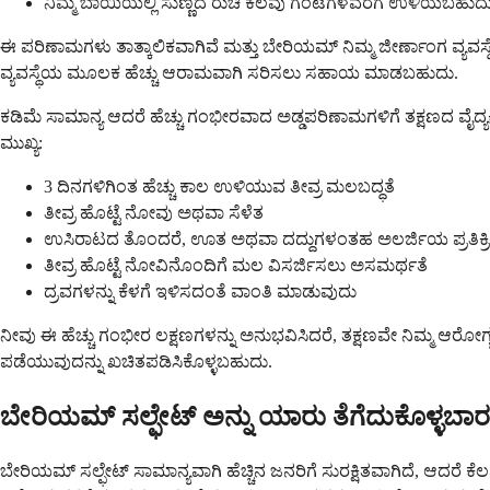
ನಿಮ್ಮ ಬಾಯಿಯಲ್ಲಿ ಸುಣ್ಣದ ರುಚಿ ಕೆಲವು ಗಂಟೆಗಳವರೆಗೆ ಉಳಿಯಬಹುದ
ಈ ಪರಿಣಾಮಗಳು ತಾತ್ಕಾಲಿಕವಾಗಿವೆ ಮತ್ತು ಬೇರಿಯಮ್ ನಿಮ್ಮ ಜೀರ್ಣಾಂಗ ವ್ಯ
ವ್ಯವಸ್ಥೆಯ ಮೂಲಕ ಹೆಚ್ಚು ಆರಾಮವಾಗಿ ಸರಿಸಲು ಸಹಾಯ ಮಾಡಬಹುದು.
ಕಡಿಮೆ ಸಾಮಾನ್ಯ ಆದರೆ ಹೆಚ್ಚು ಗಂಭೀರವಾದ ಅಡ್ಡಪರಿಣಾಮಗಳಿಗೆ ತಕ್ಷಣದ ವೈದ
ಮುಖ್ಯ:
3 ದಿನಗಳಿಗಿಂತ ಹೆಚ್ಚು ಕಾಲ ಉಳಿಯುವ ತೀವ್ರ ಮಲಬದ್ಧತೆ
ತೀವ್ರ ಹೊಟ್ಟೆ ನೋವು ಅಥವಾ ಸೆಳೆತ
ಉಸಿರಾಟದ ತೊಂದರೆ, ಊತ ಅಥವಾ ದದ್ದುಗಳಂತಹ ಅಲರ್ಜಿಯ ಪ್ರತಿಕ್
ತೀವ್ರ ಹೊಟ್ಟೆ ನೋವಿನೊಂದಿಗೆ ಮಲ ವಿಸರ್ಜಿಸಲು ಅಸಮರ್ಥತೆ
ದ್ರವಗಳನ್ನು ಕೆಳಗೆ ಇಳಿಸದಂತೆ ವಾಂತಿ ಮಾಡುವುದು
ನೀವು ಈ ಹೆಚ್ಚು ಗಂಭೀರ ಲಕ್ಷಣಗಳನ್ನು ಅನುಭವಿಸಿದರೆ, ತಕ್ಷಣವೇ ನಿಮ್ಮ ಆರೋಗ
ಪಡೆಯುವುದನ್ನು ಖಚಿತಪಡಿಸಿಕೊಳ್ಳಬಹುದು.
ಬೇರಿಯಮ್ ಸಲ್ಫೇಟ್ ಅನ್ನು ಯಾರು ತೆಗೆದುಕೊಳ್ಳಬಾ
ಬೇರಿಯಮ್ ಸಲ್ಫೇಟ್ ಸಾಮಾನ್ಯವಾಗಿ ಹೆಚ್ಚಿನ ಜನರಿಗೆ ಸುರಕ್ಷಿತವಾಗಿದೆ, ಆದರೆ