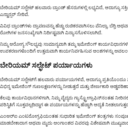
ಬೇರಿಯಮ್ ಸಲ್ಫೇಟ್ ಹಲವಾರು ಬ್ರಾಂಡ್ ಹೆಸರುಗಳಲ್ಲಿ ಲಭ್ಯವಿದೆ, ಆದಾಗ್ಯೂ ಸಕ್ರಿ
ಎನ್ಹಾನ್ಸರ್ ಸೇರಿವೆ.
ವಿವಿಧ ಬ್ರಾಂಡ್‌ಗಳು ದ್ರಾವಣವನ್ನು ಹೆಚ್ಚು ರುಚಿಕರವಾಗಿಸಲು ವೆನಿಲ್ಲಾ, ಬೆರ
ರೋಗಿಗಳ ಜನಸಂಖ್ಯೆಗಾಗಿ ನಿರ್ದಿಷ್ಟವಾಗಿ ವಿನ್ಯಾಸಗೊಳಿಸಲಾಗಿದೆ.
ನಿಮ್ಮ ಆರೋಗ್ಯ ಸೌಲಭ್ಯವು ಸಾಮಾನ್ಯವಾಗಿ ತಮ್ಮ ಇಮೇಜಿಂಗ್ ಕಾರ್ಯವಿಧಾನಗಳಿಗಾಗಿ ಬ
ಉಪಕರಣಗಳೊಂದಿಗೆ ಉತ್ತಮವಾಗಿ ಕಾರ್ಯನಿರ್ವಹಿಸುವ ಅಂಶಗಳನ್ನು ಅವಲಂಬಿಸ
ಬೇರಿಯಮ್ ಸಲ್ಫೇಟ್ ಪರ್ಯಾಯಗಳು
ಬೇರಿಯಮ್ ಸಲ್ಫೇಟ್‌ಗೆ ಹಲವಾರು ಪರ್ಯಾಯಗಳಿವೆ, ಆದಾಗ್ಯೂ ಪ್ರತಿಯೊಂದೂ ನಿರ್
ವಿಭಿನ್ನ ಇಮೇಜಿಂಗ್ ಗುಣಲಕ್ಷಣಗಳನ್ನು ನೀಡುತ್ತದೆ ಮತ್ತು ಜೀರ್ಣಕಾರಿ ಅಡ್ಡಪ
ಕೆಲವು ಕಾರ್ಯವಿಧಾನಗಳಿಗಾಗಿ, ನಿಮ್ಮ ವೈದ್ಯರು ಗ್ಯಾಸ್ಟ್ರೋಗ್ರಾಫಿನ್‌ನಂತಹ ನೀ
ಪರಿಸ್ಥಿತಿಗೆ ಸೂಕ್ತವಲ್ಲದಿದ್ದಾಗ ಈ ಪರ್ಯಾಯಗಳನ್ನು ಹೆಚ್ಚಾಗಿ ಆದ್ಯತೆ ನೀಡಲಾಗುತ್ತದ
ಎಂಆರ್‌ಐ ಎಂಟರೋಗ್ರಫಿಯಂತಹ ಸುಧಾರಿತ ಇಮೇಜಿಂಗ್ ತಂತ್ರಗಳು ಸಂಪೂರ್ಣವಾಗಿ
ಮಾಡಬೇಕಾದಾಗ ಅಥವಾ ಮೃದು ಅಂಗಾಂಶದ ವಿವರವು ವಿಶೇಷವಾಗಿ ಮುಖ್ಯವಾದ