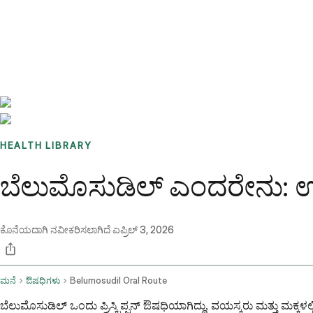
Benchmarks
Stories
FAQ
Sign up / Log in
HEALTH LIBRARY
ಬೆಲುಮೊಸುಡಿಲ್ ಎಂದರೇನು: ಉ
ಕೊನೆಯದಾಗಿ ನವೀಕರಿಸಲಾಗಿದೆ
ಏಪ್ರಿಲ್ 3, 2026
ಮನೆ
ಔಷಧಿಗಳು
Belumosudil Oral Route
ಬೆಲುಮೊಸುಡಿಲ್ ಒಂದು ಪ್ರಿಸ್ಕ್ರಿಪ್ಷನ್ ಔಷಧಿಯಾಗಿದ್ದು, ವಯಸ್ಕರು ಮತ್ತು ಮಕ್ಕ