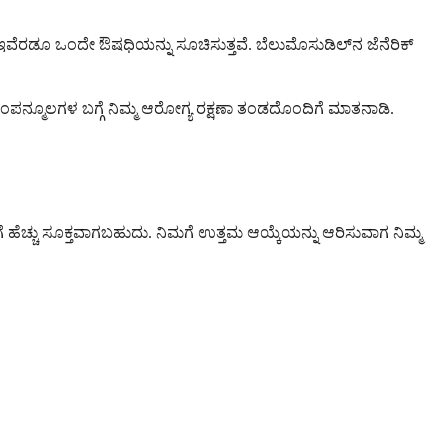
. ಇವೆರಡೂ ಒಂದೇ ಔಷಧಿಯನ್ನು ಸೂಚಿಸುತ್ತವೆ. ಬೆಲುಮೊಸುಡಿಲ್‌ನ ಜೆನೆರಿಕ್
ನ್ಮೂಲಗಳ ಬಗ್ಗೆ ನಿಮ್ಮ ಆರೋಗ್ಯ ರಕ್ಷಣಾ ತಂಡದೊಂದಿಗೆ ಮಾತನಾಡಿ.
ಿಗೆ ಹೆಚ್ಚು ಸೂಕ್ತವಾಗಬಹುದು. ನಿಮಗೆ ಉತ್ತಮ ಆಯ್ಕೆಯನ್ನು ಆರಿಸುವಾಗ ನಿಮ್ಮ