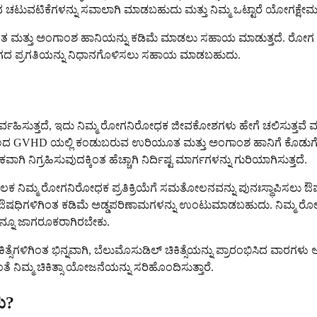
ಚಟುವಟಿಕೆಗಳನ್ನು ಸವಾಲಾಗಿ ಮಾಡಬಹುದು ಮತ್ತು ನಿಮ್ಮ ಒಟ್ಟಾರೆ ಯೋಗಕ್ಷೇಮ
ತು ಅಂಗಾಂಶ ಹಾನಿಯನ್ನು ಕಡಿಮೆ ಮಾಡಲು ಸಹಾಯ ಮಾಡುತ್ತದೆ. ರೋಗ ಪ್ರಕ್ರಿ
ರೋಗದ ಪ್ರಗತಿಯನ್ನು ನಿಧಾನಗೊಳಿಸಲು ಸಹಾಯ ಮಾಡಬಹುದು.
ಿಸುತ್ತದೆ, ಇದು ನಿಮ್ಮ ರೋಗನಿರೋಧಕ ಜೀವಕೋಶಗಳು ಹೇಗೆ ಚಲಿಸುತ್ತವೆ ಮತ್ತು ಕ
ಾಲದ GVHD ಯಲ್ಲಿ ಕಂಡುಬರುವ ಉರಿಯೂತ ಮತ್ತು ಅಂಗಾಂಶ ಹಾನಿಗೆ ಕೊಡುಗೆ ನೀಡುತ
ನಿಗ್ರಹಿಸುವುದಕ್ಕಿಂತ ಹೆಚ್ಚಾಗಿ ನಿರ್ದಿಷ್ಟ ಮಾರ್ಗಗಳನ್ನು ಗುರಿಯಾಗಿಸುತ್ತದೆ.
ಮ್ಮ ರೋಗನಿರೋಧಕ ಪ್ರತಿಕ್ರಿಯೆಗೆ ಸಮತೋಲನವನ್ನು ಪುನಃಸ್ಥಾಪಿಸಲು ಔಷ
ಹಕ ಔಷಧಿಗಳಿಗಿಂತ ಕಡಿಮೆ ಅಡ್ಡಪರಿಣಾಮಗಳನ್ನು ಉಂಟುಮಾಡಬಹುದು. ನಿಮ್ಮ ರ
 ಇನ್ನೂ ಜಾಗರೂಕರಾಗಿರಬೇಕು.
ಸೆಗಳಿಗಿಂತ ಭಿನ್ನವಾಗಿ, ಬೆಲುಮೊಸುಡಿಲ್ ಚಿಕಿತ್ಸೆಯನ್ನು ಪ್ರಾರಂಭಿಸಿದ ವಾರಗಳು
ಂತೆ ನಿಮ್ಮ ಚಿಕಿತ್ಸಾ ಯೋಜನೆಯನ್ನು ಸರಿಹೊಂದಿಸುತ್ತಾರೆ.
ು?