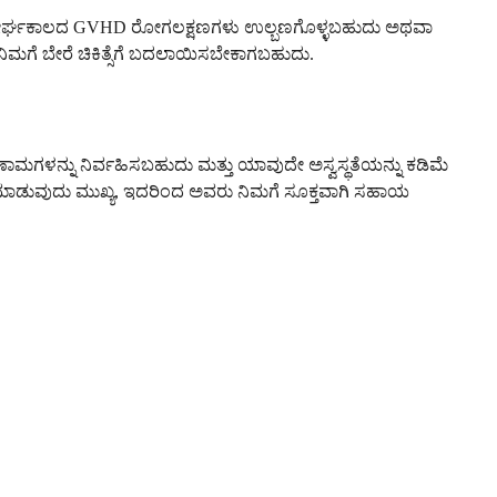
ಿಂದ ನಿಮ್ಮ ದೀರ್ಘಕಾಲದ GVHD ರೋಗಲಕ್ಷಣಗಳು ಉಲ್ಬಣಗೊಳ್ಳಬಹುದು ಅಥವಾ
ಿಮಗೆ ಬೇರೆ ಚಿಕಿತ್ಸೆಗೆ ಬದಲಾಯಿಸಬೇಕಾಗಬಹುದು.
ಾಮಗಳನ್ನು ನಿರ್ವಹಿಸಬಹುದು ಮತ್ತು ಯಾವುದೇ ಅಸ್ವಸ್ಥತೆಯನ್ನು ಕಡಿಮೆ
ದಿ ಮಾಡುವುದು ಮುಖ್ಯ, ಇದರಿಂದ ಅವರು ನಿಮಗೆ ಸೂಕ್ತವಾಗಿ ಸಹಾಯ