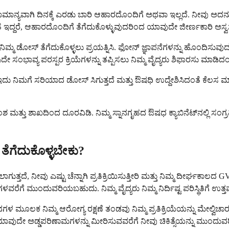
, ಸಾಮಾನ್ಯವಾಗಿ ದಿನಕ್ಕೆ ಎರಡು ಬಾರಿ ಆಹಾರದೊಂದಿಗೆ ಅಥವಾ ಇಲ್ಲದೆ. ನೀವು ಅದನ
 ಇದ್ದರೆ, ಆಹಾರದೊಂದಿಗೆ ತೆಗೆದುಕೊಳ್ಳುವುದರಿಂದ ಯಾವುದೇ ಜೀರ್ಣಕಾರಿ ಅ
ಿ ನಿಮ್ಮ ಡೋಸ್ ತೆಗೆದುಕೊಳ್ಳಲು ಪ್ರಯತ್ನಿಸಿ. ಫೋನ್ ಜ್ಞಾಪನೆಗಳನ್ನು ಹೊಂದಿಸುವು
 ಸಂಭಾವ್ಯ ಪರಸ್ಪರ ಕ್ರಿಯೆಗಳನ್ನು ತಪ್ಪಿಸಲು ನಿಮ್ಮ ವೈದ್ಯರು ಶಿಫಾರಸು ಮಾಡಿ
 ನಿಮಗೆ ಸರಿಯಾದ ಡೋಸ್ ಸಿಗುತ್ತದೆ ಮತ್ತು ಔಷಧಿ ಉದ್ದೇಶಿಸಿದಂತೆ ಕೆಲಸ ಮಾಡ
ತ್ತು ಶಾಖದಿಂದ ದೂರವಿಡಿ. ನಿಮ್ಮ ಸ್ನಾನಗೃಹದ ಔಷಧ ಕ್ಯಾಬಿನೆಟ್‌ನಲ್ಲಿ ಸಂಗ್ರ
ತೆಗೆದುಕೊಳ್ಳಬೇಕು?
ಲಾಗುತ್ತದೆ, ನೀವು ಎಷ್ಟು ಚೆನ್ನಾಗಿ ಪ್ರತಿಕ್ರಿಯಿಸುತ್ತೀರಿ ಮತ್ತು ನಿಮ್ಮ ದೀರ್
 ಮುಂದುವರಿಯಬಹುದು. ನಿಮ್ಮ ವೈದ್ಯರು ನಿಮ್ಮ ನಿರ್ದಿಷ್ಟ ಪರಿಸ್ಥಿತಿಗೆ ಉತ್ತಮ ವ
 ಮೂಲಕ ನಿಮ್ಮ ಆರೋಗ್ಯ ರಕ್ಷಣೆ ತಂಡವು ನಿಮ್ಮ ಪ್ರತಿಕ್ರಿಯೆಯನ್ನು ಮೇಲ್ವಿಚ
ಯಾವುದೇ ಅಡ್ಡಪರಿಣಾಮಗಳನ್ನು ಮೀರಿಸುವವರೆಗೆ ನೀವು ಚಿಕಿತ್ಸೆಯನ್ನು ಮುಂದುವರಿಸ