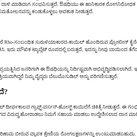
 ಮಾಡಿದಾಗ ಸಂಭವಿಸುತ್ತದೆ. ಔಷಧಿಯು ಈ ಹಾನಿಕಾರಕ ರೋಗನಿರೋಧಕ ಪ್ರತಿಕ್ರ
ತೆ ಸಮತೋಲನವನ್ನು ಕಂಡುಕೊಳ್ಳಲು ಅವಕಾಶ ನೀಡುತ್ತದೆ.
ಂದರೆ Rho-ಸಂಬಂಧಿತ ಸುರುಳಿಯಾಕಾರದ-ಕಾಯಿಲ್ ಹೊಂದಿರುವ ಪ್ರೋಟೀನ್ ಕೈನೇಸ್
ು ಮೌಖಿಕ ಟ್ಯಾಬ್ಲೆಟ್ ರೂಪದಲ್ಲಿ ಬರುತ್ತದೆ, ಇದನ್ನು ನೀವು ಬಾಯಿಂದ ತೆಗೆದುಕ
ಯತ್ನಿಸಿದ ಜನರಿಗಾಗಿ ಈ ಔಷಧಿಯನ್ನು ನಿರ್ದಿಷ್ಟವಾಗಿ ಅಭಿವೃದ್ಧಿಪಡಿಸಲಾಗಿದೆ. ಇ
ಿಯವಾಗಿದ್ದರೆ ನಿಮ್ಮ ವೈದ್ಯರು ಬೆಲುಮೊಸುಡಿಲ್ ಅನ್ನು ಪರಿಗಣಿಸುತ್ತಾರೆ.
ದೆ?
ಲ್ ದೀರ್ಘಕಾಲದ ಗ್ರಾಫ್ಟ್-ವರ್ಸಸ್-ಹೋಸ್ಟ್ ಕಾಯಿಲೆಗೆ ಚಿಕಿತ್ಸೆ ನೀಡುತ್ತದೆ. ಈ ಗಂಭ
ದ ವಿರುದ್ಧ ಹೋರಾಡಲು ನಿಮಗೆ ಸಹಾಯ ಮಾಡಲು ಉದ್ದೇಶಿಸಲಾದ ದಾನ ಮಾಡಿ
ಾಮ ಬೀರುವ ವ್ಯಾಪಕ ಶ್ರೇಣಿಯ ರೋಗಲಕ್ಷಣಗಳನ್ನು ಉಂಟುಮಾಡಬಹುದು. ನೀವು