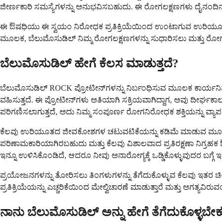
ಜೀರ್ಣಕಾರಿ ಸಮಸ್ಯೆಗಳನ್ನು ಅನುಭವಿಸಬಹುದು. ಈ ರೋಗಲಕ್ಷಣಗಳು ದೈನಂದಿನ 
ಈ ಔಷಧಿಯು ಈ ಸ್ವಯಂ ನಿರೋಧಕ ಪ್ರತಿಕ್ರಿಯೆಯಿಂದ ಉಂಟಾಗುವ ಉರಿಯೂತ ಮತ್
ಮೂಲಕ, ಬೆಲುಮೊಸುಡಿಲ್ ನಿಮ್ಮ ರೋಗಲಕ್ಷಣಗಳನ್ನು ಸುಧಾರಿಸಲು ಮತ್ತು 
ಬೆಲುಮೊಸುಡಿಲ್ ಹೇಗೆ ಕೆಲಸ ಮಾಡುತ್ತದೆ?
ಬೆಲುಮೊಸುಡಿಲ್ ROCK ಪ್ರೋಟೀನ್‌ಗಳನ್ನು ನಿರ್ಬಂಧಿಸುವ ಮೂಲಕ ಕಾರ್ಯನಿರ್ವಹ
ವಹಿಸುತ್ತದೆ. ಈ ಪ್ರೋಟೀನ್‌ಗಳು ಅತಿಯಾಗಿ ಸಕ್ರಿಯವಾಗಿದ್ದಾಗ, ಅವು ದೀರ್ಘಕ
ಪರಿಗಣಿಸಲಾಗುತ್ತದೆ, ಅದು ನಿಮ್ಮ ಸಂಪೂರ್ಣ ರೋಗನಿರೋಧಕ ಶಕ್ತಿಯನ್ನು ವ್ಯಾಪಕವಾಗಿ 
ಕೆಲವು ಉರಿಯೂತದ ಜೀವಕೋಶಗಳ ಚಟುವಟಿಕೆಯನ್ನು ಕಡಿಮೆ ಮಾಡುವ ಮೂಲಕ ನಿ
ಪರಿಣಾಮಕಾರಿಯಾಗಿರಬಹುದು ಮತ್ತು ಕೆಲವು ವಿಶಾಲವಾದ ಪ್ರತಿರಕ್ಷಣಾ ನಿಗ್ರ
ಇನ್ನೂ ಉಳಿಸಿಕೊಂಡಿದೆ, ಆದರೂ ನೀವು ಅನಾರೋಗ್ಯಕ್ಕೆ ಒಡ್ಡಿಕೊಳ್ಳುವುದರ ಬಗ್ಗೆ
ಪ್ರಯೋಜನಗಳನ್ನು ತೋರಿಸಲು ತಿಂಗಳುಗಳನ್ನು ತೆಗೆದುಕೊಳ್ಳುವ ಕೆಲವು ಇತರ ಚಿಕಿತ್
ಪ್ರತಿಕ್ರಿಯೆಯನ್ನು ಎಚ್ಚರಿಕೆಯಿಂದ ಮೇಲ್ವಿಚಾರಣೆ ಮಾಡುತ್ತಾರೆ ಮತ್ತು ಅಗತ್ಯವಿರುವ
ನಾನು ಬೆಲುಮೊಸುಡಿಲ್ ಅನ್ನು ಹೇಗೆ ತೆಗೆದುಕೊಳ್ಳಬೇಕ