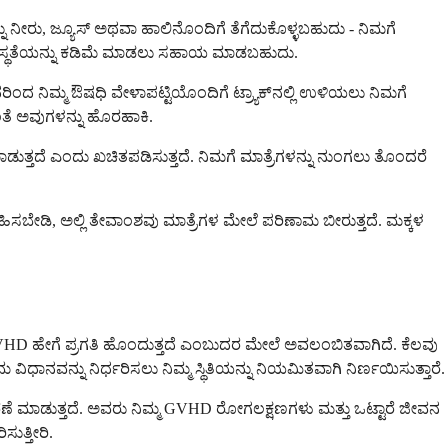
್ನು ನೀರು, ಜ್ಯೂಸ್ ಅಥವಾ ಹಾಲಿನೊಂದಿಗೆ ತೆಗೆದುಕೊಳ್ಳಬಹುದು - ನಿಮಗೆ
ಸ್ವಸ್ಥತೆಯನ್ನು ಕಡಿಮೆ ಮಾಡಲು ಸಹಾಯ ಮಾಡಬಹುದು.
ದರಿಂದ ನಿಮ್ಮ ಔಷಧಿ ವೇಳಾಪಟ್ಟಿಯೊಂದಿಗೆ ಟ್ರ್ಯಾಕ್‌ನಲ್ಲಿ ಉಳಿಯಲು ನಿಮಗೆ
ದಂತೆ ಅವುಗಳನ್ನು ಹೊರಹಾಕಿ.
ುತ್ತದೆ ಎಂದು ಖಚಿತಪಡಿಸುತ್ತದೆ. ನಿಮಗೆ ಮಾತ್ರೆಗಳನ್ನು ನುಂಗಲು ತೊಂದರೆ
ಹಿಸಬೇಡಿ, ಅಲ್ಲಿ ತೇವಾಂಶವು ಮಾತ್ರೆಗಳ ಮೇಲೆ ಪರಿಣಾಮ ಬೀರುತ್ತದೆ. ಮಕ್ಕಳ
ಘಕಾಲದ GVHD ಹೇಗೆ ಪ್ರಗತಿ ಹೊಂದುತ್ತದೆ ಎಂಬುದರ ಮೇಲೆ ಅವಲಂಬಿತವಾಗಿದೆ. ಕೆಲವು
ಿಧಾನವನ್ನು ನಿರ್ಧರಿಸಲು ನಿಮ್ಮ ಸ್ಥಿತಿಯನ್ನು ನಿಯಮಿತವಾಗಿ ನಿರ್ಣಯಿಸುತ್ತಾರೆ.
ಾರಣೆ ಮಾಡುತ್ತದೆ. ಅವರು ನಿಮ್ಮ GVHD ರೋಗಲಕ್ಷಣಗಳು ಮತ್ತು ಒಟ್ಟಾರೆ ಜೀವನ
ುತ್ತೀರಿ.