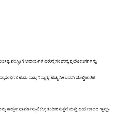
ರ್ದಿಷ್ಟ ಪರಿಸ್ಥಿತಿಗೆ ಅಪಾಯಗಳ ವಿರುದ್ಧ ಸಂಭಾವ್ಯ ಪ್ರಯೋಜನಗಳನ್ನು
ಾರಂಭಿಸಬಹುದು ಮತ್ತು ನಿಮ್ಮನ್ನು ಹೆಚ್ಚು ನಿಕಟವಾಗಿ ಮೇಲ್ವಿಚಾರಣೆ
ನು ಕಾಡ್ಮನ್ ಫಾರ್ಮಾಸ್ಯುಟಿಕಲ್ಸ್ ತಯಾರಿಸುತ್ತದೆ ಮತ್ತು ದೀರ್ಘಕಾಲದ ಗ್ರಾಫ್ಟ್-