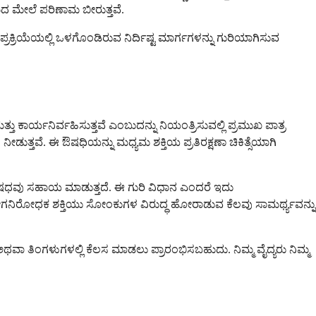
ದ ಮೇಲೆ ಪರಿಣಾಮ ಬೀರುತ್ತವೆ.
ಯೆಯಲ್ಲಿ ಒಳಗೊಂಡಿರುವ ನಿರ್ದಿಷ್ಟ ಮಾರ್ಗಗಳನ್ನು ಗುರಿಯಾಗಿಸುವ
ಾರ್ಯನಿರ್ವಹಿಸುತ್ತವೆ ಎಂಬುದನ್ನು ನಿಯಂತ್ರಿಸುವಲ್ಲಿ ಪ್ರಮುಖ ಪಾತ್ರ
್ತವೆ. ಈ ಔಷಧಿಯನ್ನು ಮಧ್ಯಮ ಶಕ್ತಿಯ ಪ್ರತಿರಕ್ಷಣಾ ಚಿಕಿತ್ಸೆಯಾಗಿ
ಧವು ಸಹಾಯ ಮಾಡುತ್ತದೆ. ಈ ಗುರಿ ವಿಧಾನ ಎಂದರೆ ಇದು
ೋಗನಿರೋಧಕ ಶಕ್ತಿಯು ಸೋಂಕುಗಳ ವಿರುದ್ಧ ಹೋರಾಡುವ ಕೆಲವು ಸಾಮರ್ಥ್ಯವನ್ನು
 ಅಥವಾ ತಿಂಗಳುಗಳಲ್ಲಿ ಕೆಲಸ ಮಾಡಲು ಪ್ರಾರಂಭಿಸಬಹುದು. ನಿಮ್ಮ ವೈದ್ಯರು ನಿಮ್ಮ