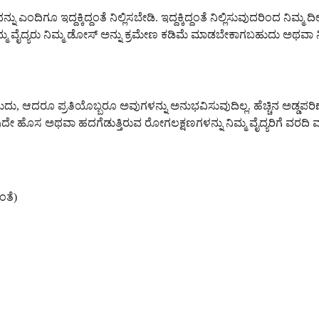
ನು ಎಂದಿಗೂ ಇದ್ದಕ್ಕಿದ್ದಂತೆ ನಿಲ್ಲಿಸಬೇಡಿ. ಇದ್ದಕ್ಕಿದ್ದಂತೆ ನಿಲ್ಲಿಸುವುದರ
್ಮ ವೈದ್ಯರು ನಿಮ್ಮ ಡೋಸ್ ಅನ್ನು ಕ್ರಮೇಣ ಕಡಿಮೆ ಮಾಡಬೇಕಾಗಬಹುದು ಅಥವಾ ನ
ಆದರೂ ಪ್ರತಿಯೊಬ್ಬರೂ ಅವುಗಳನ್ನು ಅನುಭವಿಸುವುದಿಲ್ಲ. ಹೆಚ್ಚಿನ ಅಡ್ಡಪರಿಣ
ಾವುದೇ ಹೊಸ ಅಥವಾ ಹದಗೆಡುತ್ತಿರುವ ರೋಗಲಕ್ಷಣಗಳನ್ನು ನಿಮ್ಮ ವೈದ್ಯರಿಗೆ ವರ
ತೆ)