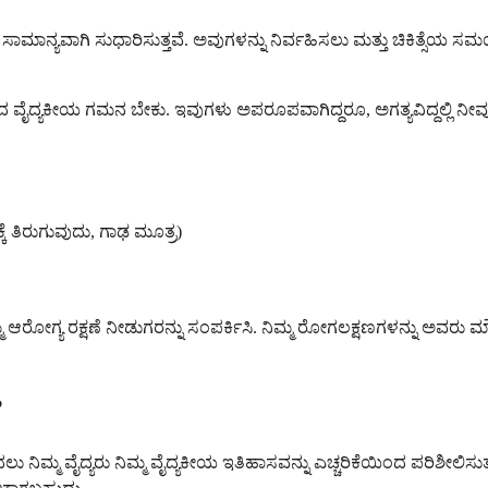
ು ಸಾಮಾನ್ಯವಾಗಿ ಸುಧಾರಿಸುತ್ತವೆ. ಅವುಗಳನ್ನು ನಿರ್ವಹಿಸಲು ಮತ್ತು ಚಿಕಿತ್ಸ
ದ ವೈದ್ಯಕೀಯ ಗಮನ ಬೇಕು. ಇವುಗಳು ಅಪರೂಪವಾಗಿದ್ದರೂ, ಅಗತ್ಯವಿದ್ದಲ್ಲಿ ನೀವು
ಕೆ ತಿರುಗುವುದು, ಗಾಢ ಮೂತ್ರ)
ರೋಗ್ಯ ರಕ್ಷಣೆ ನೀಡುಗರನ್ನು ಸಂಪರ್ಕಿಸಿ. ನಿಮ್ಮ ರೋಗಲಕ್ಷಣಗಳನ್ನು ಅವರು ಮ
?
ು ನಿಮ್ಮ ವೈದ್ಯರು ನಿಮ್ಮ ವೈದ್ಯಕೀಯ ಇತಿಹಾಸವನ್ನು ಎಚ್ಚರಿಕೆಯಿಂದ ಪರಿಶೀಲಿಸ