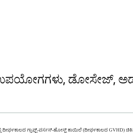
ಪಯೋಗಗಳು, ಡೋಸೇಜ್, ಅಡ್ಡಪರ
ಳಲ್ಲಿ ದೀರ್ಘಕಾಲದ ಗ್ರಾಫ್ಟ್-ವರ್ಸಸ್-ಹೋಸ್ಟ್ ಕಾಯಿಲೆ (ದೀರ್ಘಕಾಲದ GVHD) ಚಿಕ