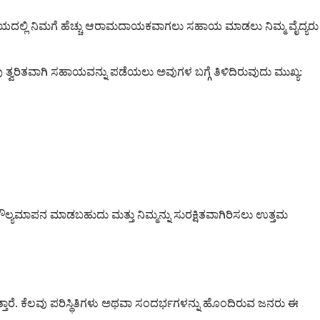
ೆಯ ಸಮಯದಲ್ಲಿ ನಿಮಗೆ ಹೆಚ್ಚು ಆರಾಮದಾಯಕವಾಗಲು ಸಹಾಯ ಮಾಡಲು ನಿಮ್ಮ ವೈದ್ಯರು
 ತ್ವರಿತವಾಗಿ ಸಹಾಯವನ್ನು ಪಡೆಯಲು ಅವುಗಳ ಬಗ್ಗೆ ತಿಳಿದಿರುವುದು ಮುಖ್ಯ:
ೌಲ್ಯಮಾಪನ ಮಾಡಬಹುದು ಮತ್ತು ನಿಮ್ಮನ್ನು ಸುರಕ್ಷಿತವಾಗಿರಿಸಲು ಉತ್ತಮ
ುತ್ತಾರೆ. ಕೆಲವು ಪರಿಸ್ಥಿತಿಗಳು ಅಥವಾ ಸಂದರ್ಭಗಳನ್ನು ಹೊಂದಿರುವ ಜನರು ಈ