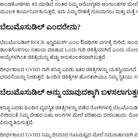
ಕಾಂಡಕೋಶಗಳು ಕಸಿ ಮಾಡಿದ ನಂತರ ನಿಮ್ಮ ಆರೋಗ್ಯಕರ ಅಂಗಾಂಶಗಳ ಮೇಲೆ ದಾಳಿ
ಮೂಲಕ ಕಾರ್ಯನಿರ್ವಹಿಸುತ್ತದೆ, ಇದು ನಿಮ್ಮ ದೇಹಕ್ಕೆ ಗುಣವಾಗಲು ಮತ್ತು ಮತ್
ಬೆಲುಮೊಸುಡಿಲ್ ಎಂದರೇನು?
ಬೆಲುಮೊಸುಡಿಲ್ ROCK ಇನ್ಹಿಬಿಟರ್ಸ್ ಎಂಬ ಔಷಧಿಗಳ ವರ್ಗಕ್ಕೆ ಸೇರಿದೆ, ಅ
ಶಾಂತಗೊಳಿಸಲು ಸಹಾಯ ಮಾಡುವ ಒಂದು ಗುರಿ ಚಿಕಿತ್ಸೆಯಾಗಿದೆ ಎಂದು ಯೋಚಿಸಿ. ಇದ
ಆಯ್ಕೆಗಳಿಗಿಂತ ಚಿಕಿತ್ಸೆಯನ್ನು ಹೆಚ್ಚು ಅನುಕೂಲಕರವಾಗಿಸುತ್ತದೆ.
ದೀರ್ಘಕಾಲದ GVHD ಗಾಗಿ ಕನಿಷ್ಠ ಎರಡು ಇತರ ಚಿಕಿತ್ಸೆಗಳನ್ನು ಯಶಸ್ವಿಯಾಗದೆ ಪ್ರ
ಭರವಸೆಯನ್ನು ನೀಡುತ್ತದೆ. ಹಿಂದಿನ ಚಿಕಿತ್ಸೆಗಳ ಹೊರತಾಗಿಯೂ ನಿಮ್ಮ ಸ್ಥಿತಿಯು ಸಕ್ರ
ಬೆಲುಮೊಸುಡಿಲ್ ಅನ್ನು ಯಾವುದಕ್ಕಾಗಿ ಬಳಸಲಾಗುತ್ತ
ಕನಿಷ್ಠ ಎರಡು ಹಿಂದಿನ ವ್ಯವಸ್ಥಿತ ಚಿಕಿತ್ಸೆಗಳನ್ನು ಪಡೆದ ರೋಗಿಗಳಲ್ಲಿ ಬೆಲುಮೊಸುಡಿ
ಸೇರಿದಂತೆ ನಿಮ್ಮ ದೇಹದ ಬಹು ಅಂಗಗಳ ಮೇಲೆ ಪರಿಣಾಮ ಬೀರಬಹುದು. ರೋಗ
ವಿರುದ್ಧ ತಿರುಗುತ್ತವೆ.
ದೀರ್ಘಕಾಲದ GVHD ನಿಮ್ಮ ಜೀವನದ ಗುಣಮಟ್ಟದ ಮೇಲೆ ಗಮನಾರ್ಹವಾಗಿ ಪರಿಣ