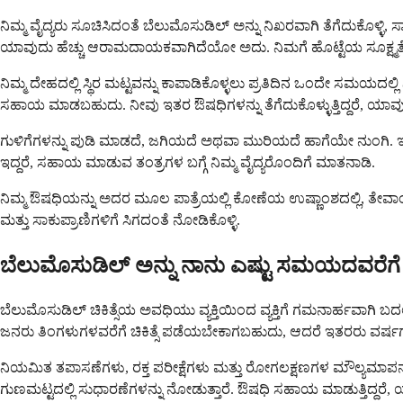
ನಿಮ್ಮ ವೈದ್ಯರು ಸೂಚಿಸಿದಂತೆ ಬೆಲುಮೊಸುಡಿಲ್ ಅನ್ನು ನಿಖರವಾಗಿ ತೆಗೆದುಕೊಳ್ಳಿ
ಯಾವುದು ಹೆಚ್ಚು ಆರಾಮದಾಯಕವಾಗಿದೆಯೋ ಅದು. ನಿಮಗೆ ಹೊಟ್ಟೆಯ ಸೂಕ್ಷ್ಮತೆ
ನಿಮ್ಮ ದೇಹದಲ್ಲಿ ಸ್ಥಿರ ಮಟ್ಟವನ್ನು ಕಾಪಾಡಿಕೊಳ್ಳಲು ಪ್ರತಿದಿನ ಒಂದೇ ಸಮಯದಲ್ಲ
ಸಹಾಯ ಮಾಡಬಹುದು. ನೀವು ಇತರ ಔಷಧಿಗಳನ್ನು ತೆಗೆದುಕೊಳ್ಳುತ್ತಿದ್ದರೆ, ಯಾವುದೇ
ಗುಳಿಗೆಗಳನ್ನು ಪುಡಿ ಮಾಡದೆ, ಜಗಿಯದೆ ಅಥವಾ ಮುರಿಯದೆ ಹಾಗೆಯೇ ನುಂಗಿ. ಇದು
ಇದ್ದರೆ, ಸಹಾಯ ಮಾಡುವ ತಂತ್ರಗಳ ಬಗ್ಗೆ ನಿಮ್ಮ ವೈದ್ಯರೊಂದಿಗೆ ಮಾತನಾಡಿ.
ನಿಮ್ಮ ಔಷಧಿಯನ್ನು ಅದರ ಮೂಲ ಪಾತ್ರೆಯಲ್ಲಿ ಕೋಣೆಯ ಉಷ್ಣಾಂಶದಲ್ಲಿ, ತೇವಾಂಶ ಮ
ಮತ್ತು ಸಾಕುಪ್ರಾಣಿಗಳಿಗೆ ಸಿಗದಂತೆ ನೋಡಿಕೊಳ್ಳಿ.
ಬೆಲುಮೊಸುಡಿಲ್ ಅನ್ನು ನಾನು ಎಷ್ಟು ಸಮಯದವರೆಗೆ 
ಬೆಲುಮೊಸುಡಿಲ್ ಚಿಕಿತ್ಸೆಯ ಅವಧಿಯು ವ್ಯಕ್ತಿಯಿಂದ ವ್ಯಕ್ತಿಗೆ ಗಮನಾರ್ಹವಾಗಿ ಬದ
ಜನರು ತಿಂಗಳುಗಳವರೆಗೆ ಚಿಕಿತ್ಸೆ ಪಡೆಯಬೇಕಾಗಬಹುದು, ಆದರೆ ಇತರರು ವರ್ಷಗಳವರೆಗೆ
ನಿಯಮಿತ ತಪಾಸಣೆಗಳು, ರಕ್ತ ಪರೀಕ್ಷೆಗಳು ಮತ್ತು ರೋಗಲಕ್ಷಣಗಳ ಮೌಲ್ಯಮಾಪನಗಳ
ಗುಣಮಟ್ಟದಲ್ಲಿ ಸುಧಾರಣೆಗಳನ್ನು ನೋಡುತ್ತಾರೆ. ಔಷಧಿ ಸಹಾಯ ಮಾಡುತ್ತಿದ್ದರೆ, 