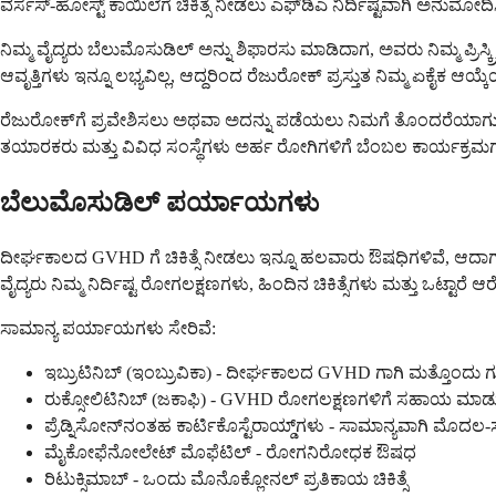
ವರ್ಸಸ್-ಹೋಸ್ಟ್ ಕಾಯಿಲೆಗೆ ಚಿಕಿತ್ಸೆ ನೀಡಲು ಎಫ್‌ಡಿಎ ನಿರ್ದಿಷ್ಟವಾಗಿ ಅನುಮೋದಿಸ
ನಿಮ್ಮ ವೈದ್ಯರು ಬೆಲುಮೊಸುಡಿಲ್ ಅನ್ನು ಶಿಫಾರಸು ಮಾಡಿದಾಗ, ಅವರು ನಿಮ್ಮ ಪ್ರ
ಆವೃತ್ತಿಗಳು ಇನ್ನೂ ಲಭ್ಯವಿಲ್ಲ, ಆದ್ದರಿಂದ ರೆಜುರೋಕ್ ಪ್ರಸ್ತುತ ನಿಮ್ಮ ಏಕೈಕ ಆಯ್ಕ
ರೆಜುರೋಕ್‌ಗೆ ಪ್ರವೇಶಿಸಲು ಅಥವಾ ಅದನ್ನು ಪಡೆಯಲು ನಿಮಗೆ ತೊಂದರೆಯಾಗುತ
ತಯಾರಕರು ಮತ್ತು ವಿವಿಧ ಸಂಸ್ಥೆಗಳು ಅರ್ಹ ರೋಗಿಗಳಿಗೆ ಬೆಂಬಲ ಕಾರ್ಯಕ್ರಮಗಳನ
ಬೆಲುಮೊಸುಡಿಲ್ ಪರ್ಯಾಯಗಳು
ದೀರ್ಘಕಾಲದ GVHD ಗೆ ಚಿಕಿತ್ಸೆ ನೀಡಲು ಇನ್ನೂ ಹಲವಾರು ಔಷಧಿಗಳಿವೆ, ಆದಾಗ್ಯೂ ಪ
ವೈದ್ಯರು ನಿಮ್ಮ ನಿರ್ದಿಷ್ಟ ರೋಗಲಕ್ಷಣಗಳು, ಹಿಂದಿನ ಚಿಕಿತ್ಸೆಗಳು ಮತ್ತು ಒಟ್ಟಾರೆ ಆರ
ಸಾಮಾನ್ಯ ಪರ್ಯಾಯಗಳು ಸೇರಿವೆ:
ಇಬ್ರುಟಿನಿಬ್ (ಇಂಬ್ರುವಿಕಾ) - ದೀರ್ಘಕಾಲದ GVHD ಗಾಗಿ ಮತ್ತೊಂದು ಗುರಿ 
ರುಕ್ಸೋಲಿಟಿನಿಬ್ (ಜಕಾಫಿ) - GVHD ರೋಗಲಕ್ಷಣಗಳಿಗೆ ಸಹಾಯ ಮಾಡ
ಪ್ರೆಡ್ನಿಸೋನ್‌ನಂತಹ ಕಾರ್ಟಿಕೊಸ್ಟೆರಾಯ್ಡ್‌ಗಳು - ಸಾಮಾನ್ಯವಾಗಿ ಮೊದಲ-ಸ
ಮೈಕೋಫೆನೋಲೇಟ್ ಮೊಫೆಟಿಲ್ - ರೋಗನಿರೋಧಕ ಔಷಧ
ರಿಟುಕ್ಸಿಮಾಬ್ - ಒಂದು ಮೊನೊಕ್ಲೋನಲ್ ಪ್ರತಿಕಾಯ ಚಿಕಿತ್ಸೆ