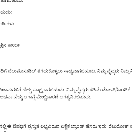
ಬೇಕಾಗಬಹುದು.
ಬಹುದು:
್ಜಿಗಳು
್ತಿನ ಕಾರ್ಯ
 ಬೆಲುಮೊಸುಡಿಲ್ ತೆಗೆದುಕೊಳ್ಳಲು ಸಾಧ್ಯವಾಗಬಹುದು. ನಿಮ್ಮ ವೈದ್ಯರು ನಿಮ್ಮ ನಿ
ಗಳಿಗೆ ಹೆಚ್ಚು ಸೂಕ್ಷ್ಮರಾಗಬಹುದು. ನಿಮ್ಮ ವೈದ್ಯರು ಕಡಿಮೆ ಡೋಸ್‌ನೊಂದಿಗೆ ಪ್ರ
 ಹೆಚ್ಚು ಆಗಾಗ್ಗೆ ಮೇಲ್ವಿಚಾರಣೆ ಅಗತ್ಯವಿರಬಹುದು.
ನಲ್ಲಿ ಈ ಔಷಧಿಗೆ ಪ್ರಸ್ತುತ ಲಭ್ಯವಿರುವ ಏಕೈಕ ಬ್ರಾಂಡ್ ಹೆಸರು ಇದು. ರೆಜುರೋಕ್ ಅನ್