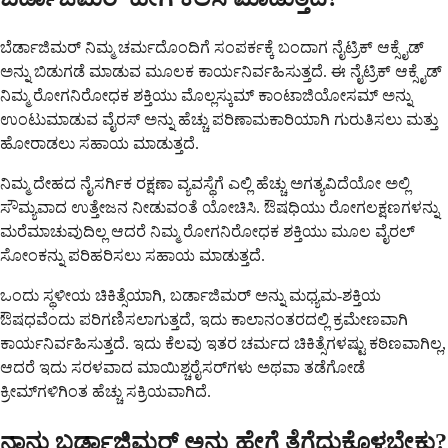
ಬೆರ್ಡಾಜಿಮರ್ ನಿಮ್ಮ ಚರ್ಮದೊಂದಿಗೆ ಸಂಪರ್ಕಕ್ಕೆ ಬಂದಾಗ ನೈಟ್ರಿಕ್ ಆಕ್ಸೈಡ್
ಅನ್ನು ಬಿಡುಗಡೆ ಮಾಡುವ ಮೂಲಕ ಕಾರ್ಯನಿರ್ವಹಿಸುತ್ತದೆ. ಈ ನೈಟ್ರಿಕ್ ಆಕ್ಸೈಡ್
ನಿಮ್ಮ ರೋಗನಿರೋಧಕ ಶಕ್ತಿಯು ಮೊಲ್ಲಸ್ಕುಮ್ ಕಾಂಟಾಜಿಯೋಸಮ್ ಅನ್ನು
ಉಂಟುಮಾಡುವ ವೈರಸ್ ಅನ್ನು ಹೆಚ್ಚು ಪರಿಣಾಮಕಾರಿಯಾಗಿ ಗುರುತಿಸಲು ಮತ್ತು
ಹೋರಾಡಲು ಸಹಾಯ ಮಾಡುತ್ತದೆ.
ನಿಮ್ಮ ದೇಹದ ನೈಸರ್ಗಿಕ ರಕ್ಷಣಾ ವ್ಯವಸ್ಥೆಗೆ ಎಲ್ಲಿ ಹೆಚ್ಚು ಅಗತ್ಯವಿದೆಯೋ ಅಲ್ಲಿ
ಸೌಮ್ಯವಾದ ಉತ್ತೇಜನ ನೀಡುವಂತೆ ಯೋಚಿಸಿ. ಔಷಧಿಯು ರೋಗಲಕ್ಷಣಗಳನ್ನು
ಮರೆಮಾಚುವುದಿಲ್ಲ ಆದರೆ ನಿಮ್ಮ ರೋಗನಿರೋಧಕ ಶಕ್ತಿಯು ಮೂಲ ವೈರಲ್
ಸೋಂಕನ್ನು ಪರಿಹರಿಸಲು ಸಹಾಯ ಮಾಡುತ್ತದೆ.
ಒಂದು ಸ್ಥಳೀಯ ಚಿಕಿತ್ಸೆಯಾಗಿ, ಬರ್ಡಾಜಿಮರ್ ಅನ್ನು ಮಧ್ಯಮ-ಶಕ್ತಿಯ
ಔಷಧವೆಂದು ಪರಿಗಣಿಸಲಾಗುತ್ತದೆ, ಇದು ಕಾಲಾನಂತರದಲ್ಲಿ ಕ್ರಮೇಣವಾಗಿ
ಕಾರ್ಯನಿರ್ವಹಿಸುತ್ತದೆ. ಇದು ಕೆಲವು ಇತರ ಚರ್ಮದ ಚಿಕಿತ್ಸೆಗಳಷ್ಟು ಕಠಿಣವಾಗಿಲ್ಲ,
ಆದರೆ ಇದು ಸರಳವಾದ ಮಾಯಿಶ್ಚರೈಸರ್‌ಗಳು ಅಥವಾ ತಡೆಗೋಡೆ
ಕ್ರೀಮ್‌ಗಳಿಗಿಂತ ಹೆಚ್ಚು ಸಕ್ರಿಯವಾಗಿದೆ.
ನಾನು ಬರ್ಡಾಜಿಮರ್ ಅನ್ನು ಹೇಗೆ ತೆಗೆದುಕೊಳ್ಳಬೇಕು?