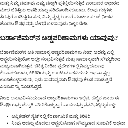
ಮತ್ತು ನಿಮ್ಮ ಚರ್ಮವು ಎಷ್ಟು ಚೆನ್ನಾಗಿ ಪ್ರತಿಕ್ರಿಯಿಸುತ್ತಿದೆ ಎಂಬುದರ ಆಧಾರದ
ಮೇಲೆ ಚಿಕಿತ್ಸೆಯ ಅವಧಿಯನ್ನು ಸರಿಹೊಂದಿಸಬಹುದು. ಕೆಲವು ಗಡ್ಡೆಗಳು
ತೆರವುಗೊಂಡಿದ್ದರೂ ಸಹ, ನಿಮ್ಮ ವೈದ್ಯರು ಹಾಗೆ ಮಾಡಲು ಸಲಹೆ ನೀಡದ
ಹೊರತು ಔಷಧವನ್ನು ಬೇಗನೆ ಬಳಸುವುದು ನಿಲ್ಲಿಸಬೇಡಿ.
ಬರ್ಡಾಜಿಮರ್‌ನ ಅಡ್ಡಪರಿಣಾಮಗಳು ಯಾವುವು?
ಬೆರ್ಡಾಜಿಮರ್‌ನ ಅತಿ ಸಾಮಾನ್ಯ ಅಡ್ಡಪರಿಣಾಮಗಳು ನೀವು ಅದನ್ನು ಎಲ್ಲಿ
ಅನ್ವಯಿಸುತ್ತೀರೋ ಅಲ್ಲೇ ಸಂಭವಿಸುತ್ತವೆ ಮತ್ತು ಸಾಮಾನ್ಯವಾಗಿ ಸೌಮ್ಯದಿಂದ
ಮಧ್ಯಮವಾಗಿರುತ್ತವೆ. ಚಿಕಿತ್ಸೆ ನೀಡಿದ ಪ್ರದೇಶಗಳಲ್ಲಿ ನಿಮ್ಮ ಚರ್ಮವು
ಕೆಂಪಾಗಬಹುದು, ಕಿರಿಕಿರಿಯನ್ನು ಉಂಟುಮಾಡಬಹುದು ಅಥವಾ ಸ್ವಲ್ಪ
ಊದಿಕೊಳ್ಳಬಹುದು, ಇದು ಸಾಮಾನ್ಯವಾಗಿ ಔಷಧವು ಕೆಲಸ ಮಾಡುತ್ತಿದೆ
ಎಂಬುದನ್ನು ಸೂಚಿಸುತ್ತದೆ.
ನೀವು ಅನುಭವಿಸಬಹುದಾದ ಅಡ್ಡಪರಿಣಾಮಗಳು ಇಲ್ಲಿವೆ, ಹೆಚ್ಚಿನ ಜನರು ಈ
ಔಷಧಿಯನ್ನು ಚೆನ್ನಾಗಿ ಸಹಿಸಿಕೊಳ್ಳುತ್ತಾರೆ ಎಂಬುದನ್ನು ನೆನಪಿನಲ್ಲಿಟ್ಟುಕೊಳ್ಳಿ:
ಅಪ್ಲಿಕೇಶನ್ ಸೈಟ್‌ನಲ್ಲಿ ಕೆಂಪಾಗುವಿಕೆ ಮತ್ತು ಕಿರಿಕಿರಿ
ನೀವು ಅದನ್ನು ಮೊದಲು ಅನ್ವಯಿಸಿದಾಗ ಸೌಮ್ಯವಾದ ಸುಡುವಿಕೆ ಅಥವಾ