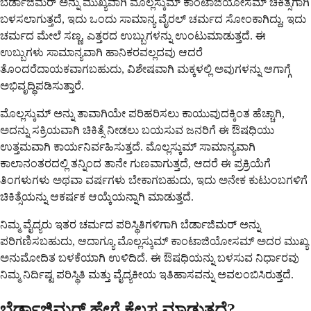
ಬೆರ್ಡಾಜಿಮರ್ ಅನ್ನು ಮುಖ್ಯವಾಗಿ ಮೊಲ್ಲಸ್ಕುಮ್ ಕಾಂಟಾಜಿಯೋಸಮ್ ಚಿಕಿತ್ಸೆಗಾಗಿ
ಬಳಸಲಾಗುತ್ತದೆ, ಇದು ಒಂದು ಸಾಮಾನ್ಯ ವೈರಲ್ ಚರ್ಮದ ಸೋಂಕಾಗಿದ್ದು, ಇದು
ಚರ್ಮದ ಮೇಲೆ ಸಣ್ಣ, ಎತ್ತರದ ಉಬ್ಬುಗಳನ್ನು ಉಂಟುಮಾಡುತ್ತದೆ. ಈ
ಉಬ್ಬುಗಳು ಸಾಮಾನ್ಯವಾಗಿ ಹಾನಿಕರವಲ್ಲದವು ಆದರೆ
ತೊಂದರೆದಾಯಕವಾಗಬಹುದು, ವಿಶೇಷವಾಗಿ ಮಕ್ಕಳಲ್ಲಿ ಅವುಗಳನ್ನು ಆಗಾಗ್ಗೆ
ಅಭಿವೃದ್ಧಿಪಡಿಸುತ್ತಾರೆ.
ಮೊಲ್ಲಸ್ಕುಮ್ ಅನ್ನು ತಾವಾಗಿಯೇ ಪರಿಹರಿಸಲು ಕಾಯುವುದಕ್ಕಿಂತ ಹೆಚ್ಚಾಗಿ,
ಅದನ್ನು ಸಕ್ರಿಯವಾಗಿ ಚಿಕಿತ್ಸೆ ನೀಡಲು ಬಯಸುವ ಜನರಿಗೆ ಈ ಔಷಧಿಯು
ಉತ್ತಮವಾಗಿ ಕಾರ್ಯನಿರ್ವಹಿಸುತ್ತದೆ. ಮೊಲ್ಲಸ್ಕುಮ್ ಸಾಮಾನ್ಯವಾಗಿ
ಕಾಲಾನಂತರದಲ್ಲಿ ತನ್ನಿಂದ ತಾನೇ ಗುಣವಾಗುತ್ತದೆ, ಆದರೆ ಈ ಪ್ರಕ್ರಿಯೆಗೆ
ತಿಂಗಳುಗಳು ಅಥವಾ ವರ್ಷಗಳು ಬೇಕಾಗಬಹುದು, ಇದು ಅನೇಕ ಕುಟುಂಬಗಳಿಗೆ
ಚಿಕಿತ್ಸೆಯನ್ನು ಆಕರ್ಷಕ ಆಯ್ಕೆಯನ್ನಾಗಿ ಮಾಡುತ್ತದೆ.
ನಿಮ್ಮ ವೈದ್ಯರು ಇತರ ಚರ್ಮದ ಪರಿಸ್ಥಿತಿಗಳಿಗಾಗಿ ಬೆರ್ಡಾಜಿಮರ್ ಅನ್ನು
ಪರಿಗಣಿಸಬಹುದು, ಆದಾಗ್ಯೂ ಮೊಲ್ಲಸ್ಕುಮ್ ಕಾಂಟಾಜಿಯೋಸಮ್ ಅದರ ಮುಖ್ಯ
ಅನುಮೋದಿತ ಬಳಕೆಯಾಗಿ ಉಳಿದಿದೆ. ಈ ಔಷಧಿಯನ್ನು ಬಳಸುವ ನಿರ್ಧಾರವು
ನಿಮ್ಮ ನಿರ್ದಿಷ್ಟ ಪರಿಸ್ಥಿತಿ ಮತ್ತು ವೈದ್ಯಕೀಯ ಇತಿಹಾಸವನ್ನು ಅವಲಂಬಿಸಿರುತ್ತದೆ.
ಬೆರ್ಡಾಜಿಮರ್ ಹೇಗೆ ಕೆಲಸ ಮಾಡುತ್ತದೆ?