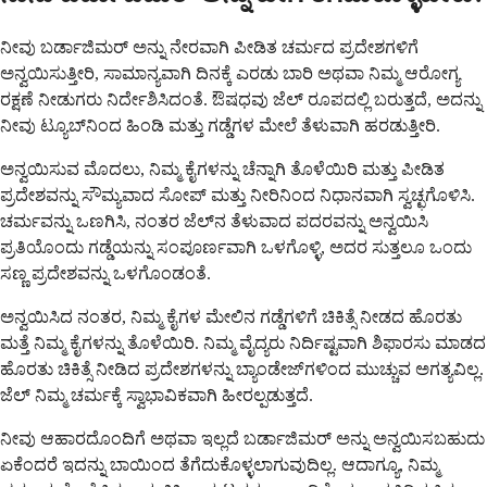
ನೀವು ಬರ್ಡಾಜಿಮರ್ ಅನ್ನು ನೇರವಾಗಿ ಪೀಡಿತ ಚರ್ಮದ ಪ್ರದೇಶಗಳಿಗೆ
ಅನ್ವಯಿಸುತ್ತೀರಿ, ಸಾಮಾನ್ಯವಾಗಿ ದಿನಕ್ಕೆ ಎರಡು ಬಾರಿ ಅಥವಾ ನಿಮ್ಮ ಆರೋಗ್ಯ
ರಕ್ಷಣೆ ನೀಡುಗರು ನಿರ್ದೇಶಿಸಿದಂತೆ. ಔಷಧವು ಜೆಲ್ ರೂಪದಲ್ಲಿ ಬರುತ್ತದೆ, ಅದನ್ನು
ನೀವು ಟ್ಯೂಬ್‌ನಿಂದ ಹಿಂಡಿ ಮತ್ತು ಗಡ್ಡೆಗಳ ಮೇಲೆ ತೆಳುವಾಗಿ ಹರಡುತ್ತೀರಿ.
ಅನ್ವಯಿಸುವ ಮೊದಲು, ನಿಮ್ಮ ಕೈಗಳನ್ನು ಚೆನ್ನಾಗಿ ತೊಳೆಯಿರಿ ಮತ್ತು ಪೀಡಿತ
ಪ್ರದೇಶವನ್ನು ಸೌಮ್ಯವಾದ ಸೋಪ್ ಮತ್ತು ನೀರಿನಿಂದ ನಿಧಾನವಾಗಿ ಸ್ವಚ್ಛಗೊಳಿಸಿ.
ಚರ್ಮವನ್ನು ಒಣಗಿಸಿ, ನಂತರ ಜೆಲ್‌ನ ತೆಳುವಾದ ಪದರವನ್ನು ಅನ್ವಯಿಸಿ
ಪ್ರತಿಯೊಂದು ಗಡ್ಡೆಯನ್ನು ಸಂಪೂರ್ಣವಾಗಿ ಒಳಗೊಳ್ಳಿ, ಅದರ ಸುತ್ತಲೂ ಒಂದು
ಸಣ್ಣ ಪ್ರದೇಶವನ್ನು ಒಳಗೊಂಡಂತೆ.
ಅನ್ವಯಿಸಿದ ನಂತರ, ನಿಮ್ಮ ಕೈಗಳ ಮೇಲಿನ ಗಡ್ಡೆಗಳಿಗೆ ಚಿಕಿತ್ಸೆ ನೀಡದ ಹೊರತು
ಮತ್ತೆ ನಿಮ್ಮ ಕೈಗಳನ್ನು ತೊಳೆಯಿರಿ. ನಿಮ್ಮ ವೈದ್ಯರು ನಿರ್ದಿಷ್ಟವಾಗಿ ಶಿಫಾರಸು ಮಾಡದ
ಹೊರತು ಚಿಕಿತ್ಸೆ ನೀಡಿದ ಪ್ರದೇಶಗಳನ್ನು ಬ್ಯಾಂಡೇಜ್‌ಗಳಿಂದ ಮುಚ್ಚುವ ಅಗತ್ಯವಿಲ್ಲ.
ಜೆಲ್ ನಿಮ್ಮ ಚರ್ಮಕ್ಕೆ ಸ್ವಾಭಾವಿಕವಾಗಿ ಹೀರಲ್ಪಡುತ್ತದೆ.
ನೀವು ಆಹಾರದೊಂದಿಗೆ ಅಥವಾ ಇಲ್ಲದೆ ಬರ್ಡಾಜಿಮರ್ ಅನ್ನು ಅನ್ವಯಿಸಬಹುದು
ಏಕೆಂದರೆ ಇದನ್ನು ಬಾಯಿಂದ ತೆಗೆದುಕೊಳ್ಳಲಾಗುವುದಿಲ್ಲ. ಆದಾಗ್ಯೂ, ನಿಮ್ಮ