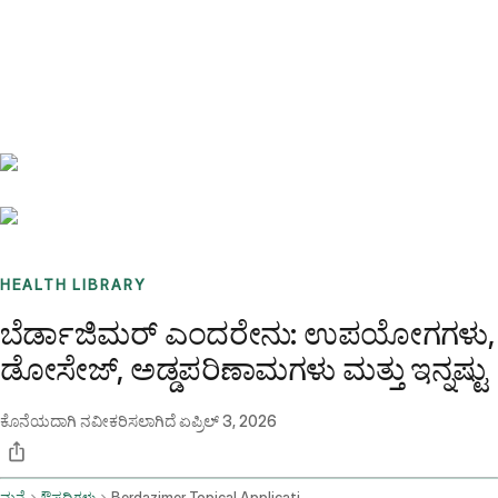
Benchmarks
Stories
FAQ
Sign up / Log in
HEALTH LIBRARY
ಬೆರ್ಡಾಜಿಮರ್ ಎಂದರೇನು: ಉಪಯೋಗಗಳು,
ಡೋಸೇಜ್, ಅಡ್ಡಪರಿಣಾಮಗಳು ಮತ್ತು ಇನ್ನಷ್ಟು
ಕೊನೆಯದಾಗಿ ನವೀಕರಿಸಲಾಗಿದೆ
ಏಪ್ರಿಲ್ 3, 2026
ಮನೆ
ಔಷಧಿಗಳು
Berdazimer Topical Application Route