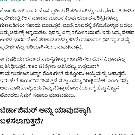
ಬೆರ್ಡಾಜಿಮರ್ ಒಂದು ಹೊಸ ಸ್ಥಳೀಯ ಔಷಧಿಯಾಗಿದ್ದು, ಇದು ನೇರವಾಗಿ ಪೀಡಿತ
ಪ್ರದೇಶದಲ್ಲಿ ಕೆಲಸ ಮಾಡುವ ಮೂಲಕ ಕೆಲವು ಚರ್ಮದ ಪರಿಸ್ಥಿತಿಗಳನ್ನು
ಗುಣಪಡಿಸಲು ಸಹಾಯ ಮಾಡುತ್ತದೆ. ಮಾತ್ರೆ ರೂಪದಲ್ಲಿ ತೆಗೆದುಕೊಳ್ಳುವ ಬದಲು
ನಿಮ್ಮ ಚರ್ಮಕ್ಕೆ ಅನ್ವಯಿಸಲು ಇದನ್ನು ವಿನ್ಯಾಸಗೊಳಿಸಲಾಗಿದೆ, ಇದು ನಿಮ್ಮ ದೇಹದ
ಉಳಿದ ಭಾಗದ ಮೇಲೆ ಪರಿಣಾಮಗಳನ್ನು ಕಡಿಮೆ ಮಾಡುವಾಗ ನಿರ್ದಿಷ್ಟ ಸಮಸ್ಯೆ
ಪ್ರದೇಶಗಳನ್ನು ಗುರಿಯಾಗಿಸಲು ಅನುಮತಿಸುತ್ತದೆ.
ಈ ಔಷಧಿಯು ಚರ್ಮದ ಸಮಸ್ಯೆಗಳನ್ನು ಗುಣಪಡಿಸಲು ಹೊಸ ವಿಧಾನವನ್ನು
ಪ್ರತಿನಿಧಿಸುತ್ತದೆ, ಇತರ ಚಿಕಿತ್ಸೆಗಳು ಆಶಿಸಿದಷ್ಟು ಉತ್ತಮವಾಗಿ
ಕಾರ್ಯನಿರ್ವಹಿಸದಿದ್ದಾಗ ರೋಗಿಗಳಿಗೆ ಮತ್ತೊಂದು ಆಯ್ಕೆಯನ್ನು ನೀಡುತ್ತದೆ.
ಇದು ಹೇಗೆ ಕಾರ್ಯನಿರ್ವಹಿಸುತ್ತದೆ ಮತ್ತು ಏನನ್ನು ನಿರೀಕ್ಷಿಸಬೇಕು ಎಂಬುದನ್ನು
ಅರ್ಥಮಾಡಿಕೊಳ್ಳುವುದು ನಿಮ್ಮ ಚಿಕಿತ್ಸಾ ಯೋಜನೆಯ ಬಗ್ಗೆ ಹೆಚ್ಚು ವಿಶ್ವಾಸ
ಹೊಂದಲು ನಿಮಗೆ ಸಹಾಯ ಮಾಡಬಹುದು.
ಬೆರ್ಡಾಜಿಮರ್ ಅನ್ನು ಯಾವುದಕ್ಕಾಗಿ
ಬಳಸಲಾಗುತ್ತದೆ?