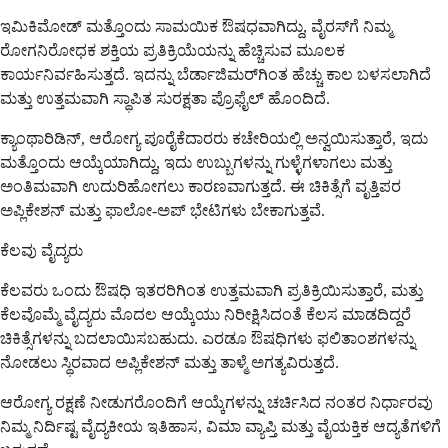
ಇಮಿಕಿಮೋಡ್ ಮತ್ತೊಂದು ಸಾಮಯಿಕ ಔಷಧವಾಗಿದ್ದು, ವೈರಸ್‌ಗೆ ನಿಮ್ಮ
ರೋಗನಿರೋಧಕ ಶಕ್ತಿಯ ಪ್ರತಿಕ್ರಿಯೆಯನ್ನು ಹೆಚ್ಚಿಸುವ ಮೂಲಕ
ಕಾರ್ಯನಿರ್ವಹಿಸುತ್ತದೆ. ಇದನ್ನು ಬೆರ್ಡಾಜಿಮರ್‌ಗಿಂತ ಹೆಚ್ಚು ಕಾಲ ಬಳಸಲಾಗಿದೆ
ಮತ್ತು ಉತ್ತಮವಾಗಿ ಸ್ಥಾಪಿತ ಸುರಕ್ಷತಾ ಪ್ರೊಫೈಲ್ ಹೊಂದಿದೆ.
ಕ್ಯಾಂಥಾರಿಡಿನ್, ಆರೋಗ್ಯ ಪೂರೈಕೆದಾರರು ಕಚೇರಿಯಲ್ಲಿ ಅನ್ವಯಿಸುತ್ತಾರೆ, ಇದು
ಮತ್ತೊಂದು ಆಯ್ಕೆಯಾಗಿದ್ದು, ಇದು ಉಬ್ಬುಗಳನ್ನು ಗುಳ್ಳೆಗಳಾಗಲು ಮತ್ತು
ಅಂತಿಮವಾಗಿ ಉದುರಿಹೋಗಲು ಕಾರಣವಾಗುತ್ತದೆ. ಈ ಚಿಕಿತ್ಸೆಗೆ ವೃತ್ತಿಪರ
ಅಪ್ಲಿಕೇಶನ್ ಮತ್ತು ಫಾಲೋ-ಅಪ್ ಭೇಟಿಗಳು ಬೇಕಾಗುತ್ತವೆ.
ಕೆಲವು ವೈದ್ಯರು
ಕೆಲವರು ಒಂದು ಔಷಧಿ ಇತರರಿಗಿಂತ ಉತ್ತಮವಾಗಿ ಪ್ರತಿಕ್ರಿಯಿಸುತ್ತಾರೆ, ಮತ್ತು
ಕೆಲವೊಮ್ಮೆ ವೈದ್ಯರು ಮೊದಲ ಆಯ್ಕೆಯು ನಿರೀಕ್ಷಿಸಿದಂತೆ ಕೆಲಸ ಮಾಡದಿದ್ದರೆ
ಚಿಕಿತ್ಸೆಗಳನ್ನು ಬದಲಾಯಿಸಬಹುದು. ಎರಡೂ ಔಷಧಿಗಳು ಫಲಿತಾಂಶಗಳನ್ನು
ನೋಡಲು ಸ್ಥಿರವಾದ ಅಪ್ಲಿಕೇಶನ್ ಮತ್ತು ತಾಳ್ಮೆ ಅಗತ್ಯವಿರುತ್ತದೆ.
ಆರೋಗ್ಯ ರಕ್ಷಣೆ ನೀಡುಗರೊಂದಿಗೆ ಆಯ್ಕೆಗಳನ್ನು ಚರ್ಚಿಸಿದ ನಂತರ ನಿರ್ಧಾರವು
ನಿಮ್ಮ ನಿರ್ದಿಷ್ಟ ವೈದ್ಯಕೀಯ ಇತಿಹಾಸ, ವಿಮಾ ವ್ಯಾಪ್ತಿ ಮತ್ತು ವೈಯಕ್ತಿಕ ಆದ್ಯತೆಗಳಿಗೆ