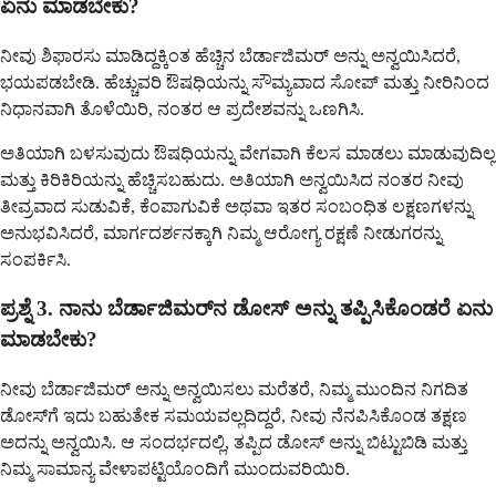
ಏನು ಮಾಡಬೇಕು?
ನೀವು ಶಿಫಾರಸು ಮಾಡಿದ್ದಕ್ಕಿಂತ ಹೆಚ್ಚಿನ ಬೆರ್ಡಾಜಿಮರ್ ಅನ್ನು ಅನ್ವಯಿಸಿದರೆ,
ಭಯಪಡಬೇಡಿ. ಹೆಚ್ಚುವರಿ ಔಷಧಿಯನ್ನು ಸೌಮ್ಯವಾದ ಸೋಪ್ ಮತ್ತು ನೀರಿನಿಂದ
ನಿಧಾನವಾಗಿ ತೊಳೆಯಿರಿ, ನಂತರ ಆ ಪ್ರದೇಶವನ್ನು ಒಣಗಿಸಿ.
ಅತಿಯಾಗಿ ಬಳಸುವುದು ಔಷಧಿಯನ್ನು ವೇಗವಾಗಿ ಕೆಲಸ ಮಾಡಲು ಮಾಡುವುದಿಲ್ಲ
ಮತ್ತು ಕಿರಿಕಿರಿಯನ್ನು ಹೆಚ್ಚಿಸಬಹುದು. ಅತಿಯಾಗಿ ಅನ್ವಯಿಸಿದ ನಂತರ ನೀವು
ತೀವ್ರವಾದ ಸುಡುವಿಕೆ, ಕೆಂಪಾಗುವಿಕೆ ಅಥವಾ ಇತರ ಸಂಬಂಧಿತ ಲಕ್ಷಣಗಳನ್ನು
ಅನುಭವಿಸಿದರೆ, ಮಾರ್ಗದರ್ಶನಕ್ಕಾಗಿ ನಿಮ್ಮ ಆರೋಗ್ಯ ರಕ್ಷಣೆ ನೀಡುಗರನ್ನು
ಸಂಪರ್ಕಿಸಿ.
ಪ್ರಶ್ನೆ 3. ನಾನು ಬೆರ್ಡಾಜಿಮರ್‌ನ ಡೋಸ್ ಅನ್ನು ತಪ್ಪಿಸಿಕೊಂಡರೆ ಏನು
ಮಾಡಬೇಕು?
ನೀವು ಬೆರ್ಡಾಜಿಮರ್ ಅನ್ನು ಅನ್ವಯಿಸಲು ಮರೆತರೆ, ನಿಮ್ಮ ಮುಂದಿನ ನಿಗದಿತ
ಡೋಸ್‌ಗೆ ಇದು ಬಹುತೇಕ ಸಮಯವಲ್ಲದಿದ್ದರೆ, ನೀವು ನೆನಪಿಸಿಕೊಂಡ ತಕ್ಷಣ
ಅದನ್ನು ಅನ್ವಯಿಸಿ. ಆ ಸಂದರ್ಭದಲ್ಲಿ, ತಪ್ಪಿದ ಡೋಸ್ ಅನ್ನು ಬಿಟ್ಟುಬಿಡಿ ಮತ್ತು
ನಿಮ್ಮ ಸಾಮಾನ್ಯ ವೇಳಾಪಟ್ಟಿಯೊಂದಿಗೆ ಮುಂದುವರಿಯಿರಿ.