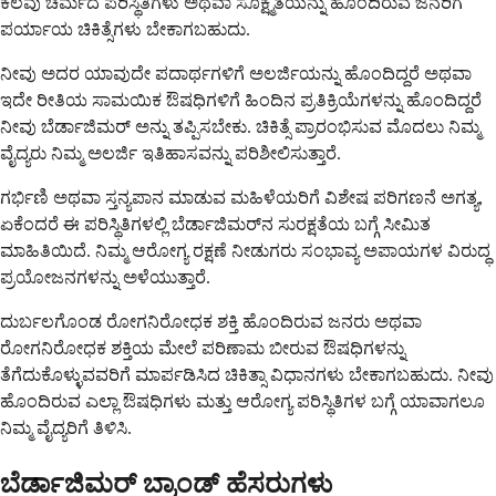
ಕೆಲವು ಚರ್ಮದ ಪರಿಸ್ಥಿತಿಗಳು ಅಥವಾ ಸೂಕ್ಷ್ಮತೆಯನ್ನು ಹೊಂದಿರುವ ಜನರಿಗೆ
ಪರ್ಯಾಯ ಚಿಕಿತ್ಸೆಗಳು ಬೇಕಾಗಬಹುದು.
ನೀವು ಅದರ ಯಾವುದೇ ಪದಾರ್ಥಗಳಿಗೆ ಅಲರ್ಜಿಯನ್ನು ಹೊಂದಿದ್ದರೆ ಅಥವಾ
ಇದೇ ರೀತಿಯ ಸಾಮಯಿಕ ಔಷಧಿಗಳಿಗೆ ಹಿಂದಿನ ಪ್ರತಿಕ್ರಿಯೆಗಳನ್ನು ಹೊಂದಿದ್ದರೆ
ನೀವು ಬೆರ್ಡಾಜಿಮರ್ ಅನ್ನು ತಪ್ಪಿಸಬೇಕು. ಚಿಕಿತ್ಸೆ ಪ್ರಾರಂಭಿಸುವ ಮೊದಲು ನಿಮ್ಮ
ವೈದ್ಯರು ನಿಮ್ಮ ಅಲರ್ಜಿ ಇತಿಹಾಸವನ್ನು ಪರಿಶೀಲಿಸುತ್ತಾರೆ.
ಗರ್ಭಿಣಿ ಅಥವಾ ಸ್ತನ್ಯಪಾನ ಮಾಡುವ ಮಹಿಳೆಯರಿಗೆ ವಿಶೇಷ ಪರಿಗಣನೆ ಅಗತ್ಯ,
ಏಕೆಂದರೆ ಈ ಪರಿಸ್ಥಿತಿಗಳಲ್ಲಿ ಬೆರ್ಡಾಜಿಮರ್‌ನ ಸುರಕ್ಷತೆಯ ಬಗ್ಗೆ ಸೀಮಿತ
ಮಾಹಿತಿಯಿದೆ. ನಿಮ್ಮ ಆರೋಗ್ಯ ರಕ್ಷಣೆ ನೀಡುಗರು ಸಂಭಾವ್ಯ ಅಪಾಯಗಳ ವಿರುದ್ಧ
ಪ್ರಯೋಜನಗಳನ್ನು ಅಳೆಯುತ್ತಾರೆ.
ದುರ್ಬಲಗೊಂಡ ರೋಗನಿರೋಧಕ ಶಕ್ತಿ ಹೊಂದಿರುವ ಜನರು ಅಥವಾ
ರೋಗನಿರೋಧಕ ಶಕ್ತಿಯ ಮೇಲೆ ಪರಿಣಾಮ ಬೀರುವ ಔಷಧಿಗಳನ್ನು
ತೆಗೆದುಕೊಳ್ಳುವವರಿಗೆ ಮಾರ್ಪಡಿಸಿದ ಚಿಕಿತ್ಸಾ ವಿಧಾನಗಳು ಬೇಕಾಗಬಹುದು. ನೀವು
ಹೊಂದಿರುವ ಎಲ್ಲಾ ಔಷಧಿಗಳು ಮತ್ತು ಆರೋಗ್ಯ ಪರಿಸ್ಥಿತಿಗಳ ಬಗ್ಗೆ ಯಾವಾಗಲೂ
ನಿಮ್ಮ ವೈದ್ಯರಿಗೆ ತಿಳಿಸಿ.
ಬೆರ್ಡಾಜಿಮರ್ ಬ್ರಾಂಡ್ ಹೆಸರುಗಳು