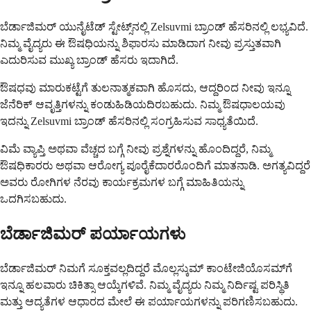
ಬೆರ್ಡಾಜಿಮರ್ ಯುನೈಟೆಡ್ ಸ್ಟೇಟ್ಸ್‌ನಲ್ಲಿ Zelsuvmi ಬ್ರಾಂಡ್ ಹೆಸರಿನಲ್ಲಿ ಲಭ್ಯವಿದೆ.
ನಿಮ್ಮ ವೈದ್ಯರು ಈ ಔಷಧಿಯನ್ನು ಶಿಫಾರಸು ಮಾಡಿದಾಗ ನೀವು ಪ್ರಸ್ತುತವಾಗಿ
ಎದುರಿಸುವ ಮುಖ್ಯ ಬ್ರಾಂಡ್ ಹೆಸರು ಇದಾಗಿದೆ.
ಔಷಧವು ಮಾರುಕಟ್ಟೆಗೆ ತುಲನಾತ್ಮಕವಾಗಿ ಹೊಸದು, ಆದ್ದರಿಂದ ನೀವು ಇನ್ನೂ
ಜೆನೆರಿಕ್ ಆವೃತ್ತಿಗಳನ್ನು ಕಂಡುಹಿಡಿಯದಿರಬಹುದು. ನಿಮ್ಮ ಔಷಧಾಲಯವು
ಇದನ್ನು Zelsuvmi ಬ್ರಾಂಡ್ ಹೆಸರಿನಲ್ಲಿ ಸಂಗ್ರಹಿಸುವ ಸಾಧ್ಯತೆಯಿದೆ.
ವಿಮೆ ವ್ಯಾಪ್ತಿ ಅಥವಾ ವೆಚ್ಚದ ಬಗ್ಗೆ ನೀವು ಪ್ರಶ್ನೆಗಳನ್ನು ಹೊಂದಿದ್ದರೆ, ನಿಮ್ಮ
ಔಷಧಿಕಾರರು ಅಥವಾ ಆರೋಗ್ಯ ಪೂರೈಕೆದಾರರೊಂದಿಗೆ ಮಾತನಾಡಿ. ಅಗತ್ಯವಿದ್ದರೆ
ಅವರು ರೋಗಿಗಳ ನೆರವು ಕಾರ್ಯಕ್ರಮಗಳ ಬಗ್ಗೆ ಮಾಹಿತಿಯನ್ನು
ಒದಗಿಸಬಹುದು.
ಬೆರ್ಡಾಜಿಮರ್ ಪರ್ಯಾಯಗಳು
ಬೆರ್ಡಾಜಿಮರ್ ನಿಮಗೆ ಸೂಕ್ತವಲ್ಲದಿದ್ದರೆ ಮೊಲ್ಲಸ್ಕುಮ್ ಕಾಂಟೇಜಿಯೊಸಮ್‌ಗೆ
ಇನ್ನೂ ಹಲವಾರು ಚಿಕಿತ್ಸಾ ಆಯ್ಕೆಗಳಿವೆ. ನಿಮ್ಮ ವೈದ್ಯರು ನಿಮ್ಮ ನಿರ್ದಿಷ್ಟ ಪರಿಸ್ಥಿತಿ
ಮತ್ತು ಆದ್ಯತೆಗಳ ಆಧಾರದ ಮೇಲೆ ಈ ಪರ್ಯಾಯಗಳನ್ನು ಪರಿಗಣಿಸಬಹುದು.