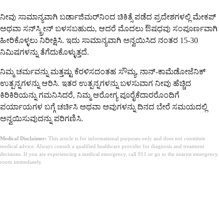
ನೀವು ಸಾಮಾನ್ಯವಾಗಿ ಬರ್ಡಾಜಿಮರ್‌ನಿಂದ ಚಿಕಿತ್ಸೆ ಪಡೆದ ಪ್ರದೇಶಗಳಲ್ಲಿ ಮೇಕಪ್
ಅಥವಾ ಸನ್‌ಸ್ಕ್ರೀನ್ ಬಳಸಬಹುದು, ಆದರೆ ಮೊದಲು ಔಷಧವು ಸಂಪೂರ್ಣವಾಗಿ
ಹೀರಿಕೊಳ್ಳಲು ನಿರೀಕ್ಷಿಸಿ. ಇದು ಸಾಮಾನ್ಯವಾಗಿ ಅನ್ವಯಿಸಿದ ನಂತರ 15-30
ನಿಮಿಷಗಳನ್ನು ತೆಗೆದುಕೊಳ್ಳುತ್ತದೆ.
ನಿಮ್ಮ ಚರ್ಮವನ್ನು ಮತ್ತಷ್ಟು ಕೆರಳಿಸದಂತಹ ಸೌಮ್ಯ, ನಾನ್-ಕಾಮೆಡೋಜೆನಿಕ್
ಉತ್ಪನ್ನಗಳನ್ನು ಆರಿಸಿ. ಇತರ ಉತ್ಪನ್ನಗಳನ್ನು ಬಳಸುವಾಗ ನೀವು ಹೆಚ್ಚಿದ
ಕಿರಿಕಿರಿಯನ್ನು ಗಮನಿಸಿದರೆ, ನಿಮ್ಮ ಆರೋಗ್ಯ ಪೂರೈಕೆದಾರರೊಂದಿಗೆ
ಪರ್ಯಾಯಗಳ ಬಗ್ಗೆ ಚರ್ಚಿಸಿ ಅಥವಾ ಅವುಗಳನ್ನು ದಿನದ ಬೇರೆ ಸಮಯದಲ್ಲಿ
ಅನ್ವಯಿಸುವುದನ್ನು ಪರಿಗಣಿಸಿ.
Medical Disclaimer:
This article is for informational purposes only and does not constitute
medical advice. Always consult a qualified healthcare provider for diagnosis and treatment
decisions. If you are experiencing a medical emergency, call 911 or go to the nearest emergency
room immediately.