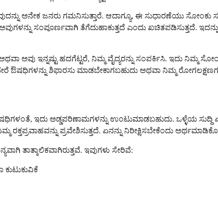
ುವುದನ್ನು ಅನೇಕ ಜನರು ಗಮನಿಸುತ್ತಾರೆ. ಆದಾಗ್ಯೂ, ಈ ಸುಧಾರಣೆಯು ಸೋಂಕು ಸಂ
ವುಗಳನ್ನು ಸಂಪೂರ್ಣವಾಗಿ ತೆಗೆದುಹಾಕುತ್ತದೆ ಎಂದು ಖಚಿತಪಡಿಸುತ್ತದೆ. ಇದನ್ನ
ವಾ ಅವು ಇನ್ನಷ್ಟು ಹದಗೆಟ್ಟರೆ, ನಿಮ್ಮ ವೈದ್ಯರನ್ನು ಸಂಪರ್ಕಿಸಿ. ಇದು ನಿಮ್ಮ ಸೋ
 ಬೇರೆ ಔಷಧಿಗಳನ್ನು ಶಿಫಾರಸು ಮಾಡಬೇಕಾಗಬಹುದು ಅಥವಾ ನಿಮ್ಮ ರೋಗಲಕ್ಷಣ
ಆದರೆ ಎಲ್ಲಾ ಔಷಧಿಗಳಂತೆ, ಇದು ಅಡ್ಡಪರಿಣಾಮಗಳನ್ನು ಉಂಟುಮಾಡಬಹುದು. ಒಳ್ಳೆಯ 
ಮ್ಮ ರಕ್ತಪ್ರವಾಹವನ್ನು ಪ್ರವೇಶಿಸುತ್ತದೆ. ಏನನ್ನು ನಿರೀಕ್ಷಿಸಬೇಕೆಂದು ಅರ್ಥಮಾಡಿಕೊ
ಗಿ ತಾತ್ಕಾಲಿಕವಾಗಿರುತ್ತವೆ. ಇವುಗಳು ಸೇರಿವೆ:
ಾ ಕುಟುಕುವಿಕೆ