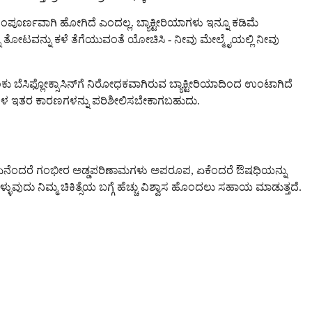
ಪೂರ್ಣವಾಗಿ ಹೋಗಿದೆ ಎಂದಲ್ಲ. ಬ್ಯಾಕ್ಟೀರಿಯಾಗಳು ಇನ್ನೂ ಕಡಿಮೆ
ು ತೋಟವನ್ನು ಕಳೆ ತೆಗೆಯುವಂತೆ ಯೋಚಿಸಿ - ನೀವು ಮೇಲ್ಮೈಯಲ್ಲಿ ನೀವು
ಂಕು ಬೆಸಿಫ್ಲೋಕ್ಸಾಸಿನ್‌ಗೆ ನಿರೋಧಕವಾಗಿರುವ ಬ್ಯಾಕ್ಟೀರಿಯಾದಿಂದ ಉಂಟಾಗಿದೆ
ಗಳ ಇತರ ಕಾರಣಗಳನ್ನು ಪರಿಶೀಲಿಸಬೇಕಾಗಬಹುದು.
ಸುದ್ದಿ ಏನೆಂದರೆ ಗಂಭೀರ ಅಡ್ಡಪರಿಣಾಮಗಳು ಅಪರೂಪ, ಏಕೆಂದರೆ ಔಷಧಿಯನ್ನು
ಳ್ಳುವುದು ನಿಮ್ಮ ಚಿಕಿತ್ಸೆಯ ಬಗ್ಗೆ ಹೆಚ್ಚು ವಿಶ್ವಾಸ ಹೊಂದಲು ಸಹಾಯ ಮಾಡುತ್ತದೆ.