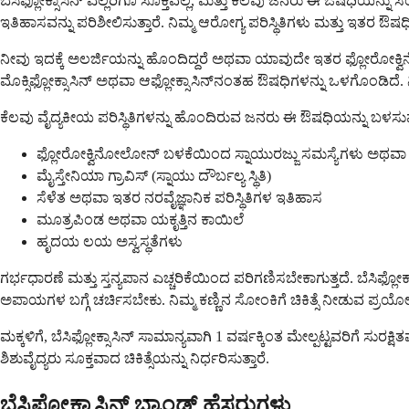
ಬೆಸಿಫ್ಲೋಕ್ಸಾಸಿನ್ ಎಲ್ಲರಿಗೂ ಸೂಕ್ತವಲ್ಲ, ಮತ್ತು ಕೆಲವು ಜನರು ಈ ಔಷಧಿಯನ್ನ
ಇತಿಹಾಸವನ್ನು ಪರಿಶೀಲಿಸುತ್ತಾರೆ. ನಿಮ್ಮ ಆರೋಗ್ಯ ಪರಿಸ್ಥಿತಿಗಳು ಮತ್ತು ಇತರ
ನೀವು ಇದಕ್ಕೆ ಅಲರ್ಜಿಯನ್ನು ಹೊಂದಿದ್ದರೆ ಅಥವಾ ಯಾವುದೇ ಇತರ ಫ್ಲೋರೋಕ್ವಿನೋಲೋ
ಮೊಕ್ಸಿಫ್ಲೋಕ್ಸಾಸಿನ್ ಅಥವಾ ಆಫ್ಲೋಕ್ಸಾಸಿನ್‌ನಂತಹ ಔಷಧಿಗಳನ್ನು ಒಳಗೊಂಡಿದೆ. ನೀ
ಕೆಲವು ವೈದ್ಯಕೀಯ ಪರಿಸ್ಥಿತಿಗಳನ್ನು ಹೊಂದಿರುವ ಜನರು ಈ ಔಷಧಿಯನ್ನು ಬಳಸ
ಫ್ಲೋರೋಕ್ವಿನೋಲೋನ್ ಬಳಕೆಯಿಂದ ಸ್ನಾಯುರಜ್ಜು ಸಮಸ್ಯೆಗಳು ಅಥವಾ ಸ
ಮೈಸ್ತೇನಿಯಾ ಗ್ರಾವಿಸ್ (ಸ್ನಾಯು ದೌರ್ಬಲ್ಯ ಸ್ಥಿತಿ)
ಸೆಳೆತ ಅಥವಾ ಇತರ ನರವೈಜ್ಞಾನಿಕ ಪರಿಸ್ಥಿತಿಗಳ ಇತಿಹಾಸ
ಮೂತ್ರಪಿಂಡ ಅಥವಾ ಯಕೃತ್ತಿನ ಕಾಯಿಲೆ
ಹೃದಯ ಲಯ ಅಸ್ವಸ್ಥತೆಗಳು
ಗರ್ಭಧಾರಣೆ ಮತ್ತು ಸ್ತನ್ಯಪಾನ ಎಚ್ಚರಿಕೆಯಿಂದ ಪರಿಗಣಿಸಬೇಕಾಗುತ್ತದೆ. ಬೆಸಿಫ್ಲೋಕ
ಅಪಾಯಗಳ ಬಗ್ಗೆ ಚರ್ಚಿಸಬೇಕು. ನಿಮ್ಮ ಕಣ್ಣಿನ ಸೋಂಕಿಗೆ ಚಿಕಿತ್ಸೆ ನೀಡು
ಮಕ್ಕಳಿಗೆ, ಬೆಸಿಫ್ಲೋಕ್ಸಾಸಿನ್ ಸಾಮಾನ್ಯವಾಗಿ 1 ವರ್ಷಕ್ಕಿಂತ ಮೇಲ್ಪಟ್ಟವರಿಗೆ ಸು
ಶಿಶುವೈದ್ಯರು ಸೂಕ್ತವಾದ ಚಿಕಿತ್ಸೆಯನ್ನು ನಿರ್ಧರಿಸುತ್ತಾರೆ.
ಬೆಸಿಫ್ಲೋಕ್ಸಾಸಿನ್ ಬ್ರಾಂಡ್ ಹೆಸರುಗಳು