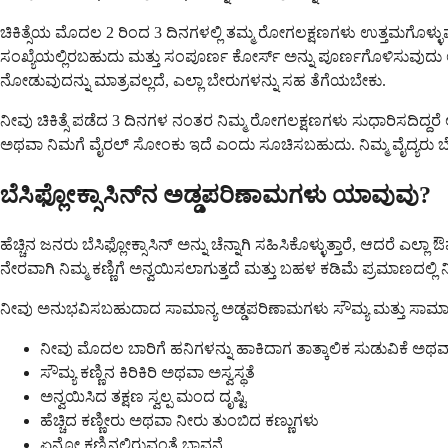
ಚಿಕಿತ್ಸೆಯ ಮೊದಲ 2 ರಿಂದ 3 ದಿನಗಳಲ್ಲಿ ತಮ್ಮ ರೋಗಲಕ್ಷಣಗಳು ಉತ್ತಮಗೊಳ್ಳ
ಸಂಖ್ಯೆಯಲ್ಲಿರಬಹುದು ಮತ್ತು ಸಂಪೂರ್ಣ ಕೋರ್ಸ್ ಅನ್ನು ಪೂರ್ಣಗೊಳಿಸುವುದು ಅ
ನೋಡುವುದನ್ನು ಮಾತ್ರವಲ್ಲದೆ, ಎಲ್ಲಾ ಬೇರುಗಳನ್ನು ಸಹ ತೆಗೆಯಬೇಕು.
ನೀವು ಚಿಕಿತ್ಸೆ ಪಡೆದ 3 ದಿನಗಳ ನಂತರ ನಿಮ್ಮ ರೋಗಲಕ್ಷಣಗಳು ಸುಧಾರಿಸದಿದ್ದರೆ ಅಥ
ಅಥವಾ ನಿಮಗೆ ವೈರಲ್ ಸೋಂಕು ಇದೆ ಎಂದು ಸೂಚಿಸಬಹುದು. ನಿಮ್ಮ ವೈದ್ಯರು
ಬೆಸಿಫ್ಲೋಕ್ಸಾಸಿನ್‌ನ ಅಡ್ಡಪರಿಣಾಮಗಳು ಯಾವುವು?
ಹೆಚ್ಚಿನ ಜನರು ಬೆಸಿಫ್ಲೋಕ್ಸಾಸಿನ್ ಅನ್ನು ಚೆನ್ನಾಗಿ ಸಹಿಸಿಕೊಳ್ಳುತ್ತಾರೆ, 
ನೇರವಾಗಿ ನಿಮ್ಮ ಕಣ್ಣಿಗೆ ಅನ್ವಯಿಸಲಾಗುತ್ತದೆ ಮತ್ತು ಬಹಳ ಕಡಿಮೆ ಪ್ರಮಾಣದಲ್ಲಿ ನಿ
ನೀವು ಅನುಭವಿಸಬಹುದಾದ ಸಾಮಾನ್ಯ ಅಡ್ಡಪರಿಣಾಮಗಳು ಸೌಮ್ಯ ಮತ್ತು ಸಾಮಾನ್ಯವಾ
ನೀವು ಮೊದಲ ಬಾರಿಗೆ ಹನಿಗಳನ್ನು ಹಾಕಿದಾಗ ತಾತ್ಕಾಲಿಕ ಸುಡುವಿಕೆ ಅಥವ
ಸೌಮ್ಯ ಕಣ್ಣಿನ ಕಿರಿಕಿರಿ ಅಥವಾ ಅಸ್ವಸ್ಥತೆ
ಅನ್ವಯಿಸಿದ ತಕ್ಷಣ ಸ್ವಲ್ಪ ಮಂದ ದೃಷ್ಟಿ
ಹೆಚ್ಚಿದ ಕಣ್ಣೀರು ಅಥವಾ ನೀರು ತುಂಬಿದ ಕಣ್ಣುಗಳು
ಏನೋ ಕಣ್ಣಿನಲ್ಲಿರುವಂತೆ ಭಾವನೆ