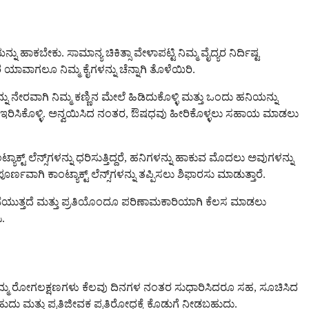
 ಹಾಕಬೇಕು. ಸಾಮಾನ್ಯ ಚಿಕಿತ್ಸಾ ವೇಳಾಪಟ್ಟಿ ನಿಮ್ಮ ವೈದ್ಯರ ನಿರ್ದಿಷ್ಟ
ಾವಾಗಲೂ ನಿಮ್ಮ ಕೈಗಳನ್ನು ಚೆನ್ನಾಗಿ ತೊಳೆಯಿರಿ.
ಅನ್ನು ನೇರವಾಗಿ ನಿಮ್ಮ ಕಣ್ಣಿನ ಮೇಲೆ ಹಿಡಿದುಕೊಳ್ಳಿ ಮತ್ತು ಒಂದು ಹನಿಯನ್ನು
ತವಾಗಿ ಇರಿಸಿಕೊಳ್ಳಿ. ಅನ್ವಯಿಸಿದ ನಂತರ, ಔಷಧವು ಹೀರಿಕೊಳ್ಳಲು ಸಹಾಯ ಮಾಡಲು
್ಟ್ ಲೆನ್ಸ್‌ಗಳನ್ನು ಧರಿಸುತ್ತಿದ್ದರೆ, ಹನಿಗಳನ್ನು ಹಾಕುವ ಮೊದಲು ಅವುಗಳನ್ನು
ವಾಗಿ ಕಾಂಟ್ಯಾಕ್ಟ್ ಲೆನ್ಸ್‌ಗಳನ್ನು ತಪ್ಪಿಸಲು ಶಿಫಾರಸು ಮಾಡುತ್ತಾರೆ.
ನು ತಡೆಯುತ್ತದೆ ಮತ್ತು ಪ್ರತಿಯೊಂದೂ ಪರಿಣಾಮಕಾರಿಯಾಗಿ ಕೆಲಸ ಮಾಡಲು
.
ಾಗಿದೆ. ನಿಮ್ಮ ರೋಗಲಕ್ಷಣಗಳು ಕೆಲವು ದಿನಗಳ ನಂತರ ಸುಧಾರಿಸಿದರೂ ಸಹ, ಸೂಚಿಸಿದ
ು ಮತ್ತು ಪ್ರತಿಜೀವಕ ಪ್ರತಿರೋಧಕ್ಕೆ ಕೊಡುಗೆ ನೀಡಬಹುದು.