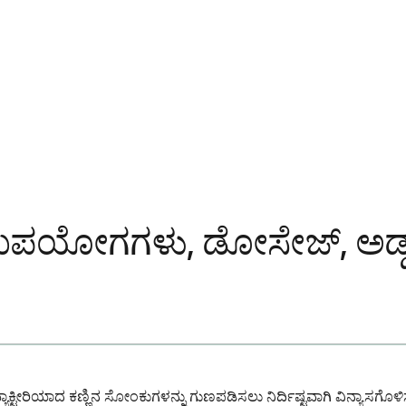
: ಉಪಯೋಗಗಳು, ಡೋಸೇಜ್, ಅಡ್ಡಪ
ಿದ್ದು, ಬ್ಯಾಕ್ಟೀರಿಯಾದ ಕಣ್ಣಿನ ಸೋಂಕುಗಳನ್ನು ಗುಣಪಡಿಸಲು ನಿರ್ದಿಷ್ಟವಾಗಿ ವಿನ