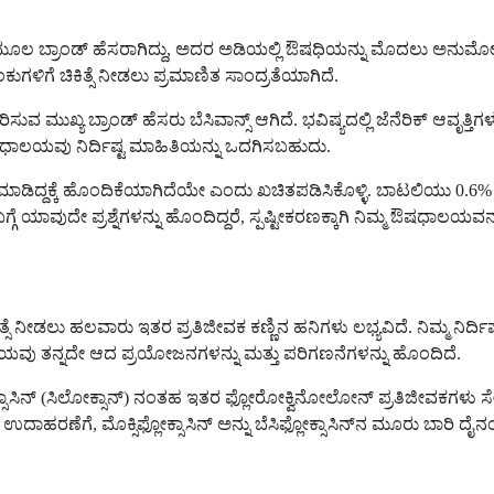
ದೆ. ಇದು ಮೂಲ ಬ್ರಾಂಡ್ ಹೆಸರಾಗಿದ್ದು, ಅದರ ಅಡಿಯಲ್ಲಿ ಔಷಧಿಯನ್ನು ಮೊದಲು ಅನುಮ
ಳಿಗೆ ಚಿಕಿತ್ಸೆ ನೀಡಲು ಪ್ರಮಾಣಿತ ಸಾಂದ್ರತೆಯಾಗಿದೆ.
ುವ ಮುಖ್ಯ ಬ್ರಾಂಡ್ ಹೆಸರು ಬೆಸಿವಾನ್ಸ್ ಆಗಿದೆ. ಭವಿಷ್ಯದಲ್ಲಿ ಜೆನೆರಿಕ್ ಆವೃತ್ತಿಗಳು ಲ
್ಮ ಔಷಧಾಲಯವು ನಿರ್ದಿಷ್ಟ ಮಾಹಿತಿಯನ್ನು ಒದಗಿಸಬಹುದು.
ಾರಸು ಮಾಡಿದ್ದಕ್ಕೆ ಹೊಂದಿಕೆಯಾಗಿದೆಯೇ ಎಂದು ಖಚಿತಪಡಿಸಿಕೊಳ್ಳಿ. ಬಾಟಲಿಯು 0.6%
್ಗೆ ಯಾವುದೇ ಪ್ರಶ್ನೆಗಳನ್ನು ಹೊಂದಿದ್ದರೆ, ಸ್ಪಷ್ಟೀಕರಣಕ್ಕಾಗಿ ನಿಮ್ಮ ಔಷಧಾಲಯ
ಿಸ್‌ಗೆ ಚಿಕಿತ್ಸೆ ನೀಡಲು ಹಲವಾರು ಇತರ ಪ್ರತಿಜೀವಕ ಕಣ್ಣಿನ ಹನಿಗಳು ಲಭ್ಯವಿದೆ. 
ಯವು ತನ್ನದೇ ಆದ ಪ್ರಯೋಜನಗಳನ್ನು ಮತ್ತು ಪರಿಗಣನೆಗಳನ್ನು ಹೊಂದಿದೆ.
್ಲೋಕ್ಸಾಸಿನ್ (ಸಿಲೋಕ್ಸಾನ್) ನಂತಹ ಇತರ ಫ್ಲೋರೋಕ್ವಿನೋಲೋನ್ ಪ್ರತಿಜೀವಕಗಳು ಸೇ
ಣೆಗೆ, ಮೊಕ್ಸಿಫ್ಲೋಕ್ಸಾಸಿನ್ ಅನ್ನು ಬೆಸಿಫ್ಲೋಕ್ಸಾಸಿನ್‌ನ ಮೂರು ಬಾರಿ ದೈನಂದ