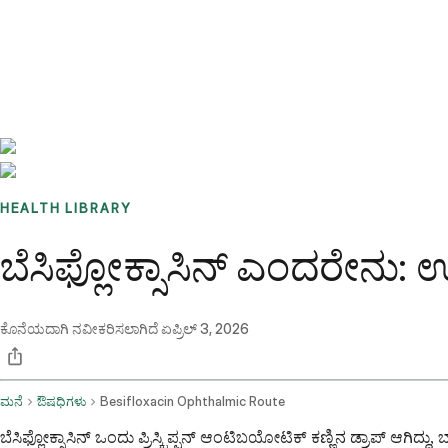
Benchmarks
Stories
FAQ
Sign up / Log in
HEALTH LIBRARY
ಬೆಸಿಫ್ಲೋಕ್ಸಾಸಿನ್ ಎಂದರೇನು
ಕೊನೆಯದಾಗಿ ನವೀಕರಿಸಲಾಗಿದೆ
ಏಪ್ರಿಲ್ 3, 2026
ಮನೆ
ಔಷಧಿಗಳು
Besifloxacin Ophthalmic Route
ಬೆಸಿಫ್ಲೋಕ್ಸಾಸಿನ್ ಒಂದು ಪ್ರಿಸ್ಕ್ರಿಪ್ಷನ್ ಆಂಟಿಬಯೋಟಿಕ್ ಕಣ್ಣಿನ ಡ್ರಾಪ್ ಆಗ