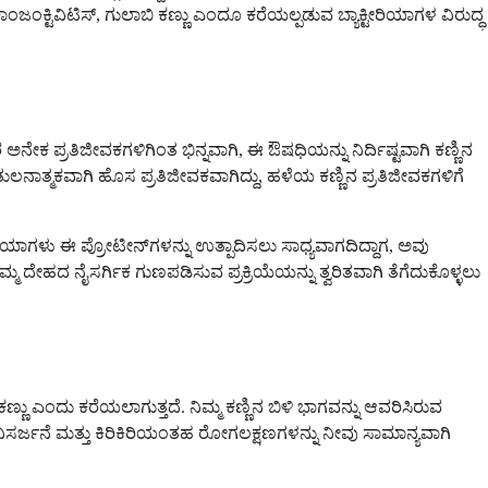
ಕಾಂಜಂಕ್ಟಿವಿಟಿಸ್, ಗುಲಾಬಿ ಕಣ್ಣು ಎಂದೂ ಕರೆಯಲ್ಪಡುವ ಬ್ಯಾಕ್ಟೀರಿಯಾಗಳ ವಿರುದ್ಧ
ಅನೇಕ ಪ್ರತಿಜೀವಕಗಳಿಗಿಂತ ಭಿನ್ನವಾಗಿ, ಈ ಔಷಧಿಯನ್ನು ನಿರ್ದಿಷ್ಟವಾಗಿ ಕಣ್ಣಿನ
ುಲನಾತ್ಮಕವಾಗಿ ಹೊಸ ಪ್ರತಿಜೀವಕವಾಗಿದ್ದು, ಹಳೆಯ ಕಣ್ಣಿನ ಪ್ರತಿಜೀವಕಗಳಿಗೆ
ೀರಿಯಾಗಳು ಈ ಪ್ರೋಟೀನ್‌ಗಳನ್ನು ಉತ್ಪಾದಿಸಲು ಸಾಧ್ಯವಾಗದಿದ್ದಾಗ, ಅವು
್ಮ ದೇಹದ ನೈಸರ್ಗಿಕ ಗುಣಪಡಿಸುವ ಪ್ರಕ್ರಿಯೆಯನ್ನು ತ್ವರಿತವಾಗಿ ತೆಗೆದುಕೊಳ್ಳಲು
ು ಕಣ್ಣು ಎಂದು ಕರೆಯಲಾಗುತ್ತದೆ. ನಿಮ್ಮ ಕಣ್ಣಿನ ಬಿಳಿ ಭಾಗವನ್ನು ಆವರಿಸಿರುವ
ಿಸರ್ಜನೆ ಮತ್ತು ಕಿರಿಕಿರಿಯಂತಹ ರೋಗಲಕ್ಷಣಗಳನ್ನು ನೀವು ಸಾಮಾನ್ಯವಾಗಿ