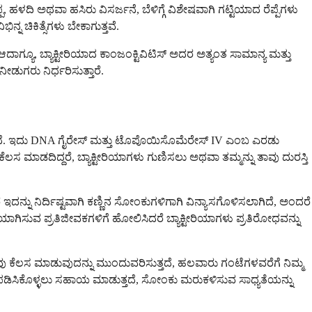
, ಹಳದಿ ಅಥವಾ ಹಸಿರು ವಿಸರ್ಜನೆ, ಬೆಳಿಗ್ಗೆ ವಿಶೇಷವಾಗಿ ಗಟ್ಟಿಯಾದ ರೆಪ್ಪೆಗಳು
ನ ಚಿಕಿತ್ಸೆಗಳು ಬೇಕಾಗುತ್ತವೆ.
ಆದಾಗ್ಯೂ, ಬ್ಯಾಕ್ಟೀರಿಯಾದ ಕಾಂಜಂಕ್ಟಿವಿಟಿಸ್ ಅದರ ಅತ್ಯಂತ ಸಾಮಾನ್ಯ ಮತ್ತು
ಡುಗರು ನಿರ್ಧರಿಸುತ್ತಾರೆ.
ಿಸುತ್ತದೆ. ಇದು DNA ಗೈರೇಸ್ ಮತ್ತು ಟೊಪೊಯಿಸೊಮೆರೇಸ್ IV ಎಂಬ ಎರಡು
 ಕೆಲಸ ಮಾಡದಿದ್ದರೆ, ಬ್ಯಾಕ್ಟೀರಿಯಾಗಳು ಗುಣಿಸಲು ಅಥವಾ ತಮ್ಮನ್ನು ತಾವು ದುರಸ್ತಿ
ು ನಿರ್ದಿಷ್ಟವಾಗಿ ಕಣ್ಣಿನ ಸೋಂಕುಗಳಿಗಾಗಿ ವಿನ್ಯಾಸಗೊಳಿಸಲಾಗಿದೆ, ಅಂದರೆ
 ಗುರಿಯಾಗಿಸುವ ಪ್ರತಿಜೀವಕಗಳಿಗೆ ಹೋಲಿಸಿದರೆ ಬ್ಯಾಕ್ಟೀರಿಯಾಗಳು ಪ್ರತಿರೋಧವನ್ನು
ಧವು ಕೆಲಸ ಮಾಡುವುದನ್ನು ಮುಂದುವರಿಸುತ್ತದೆ, ಹಲವಾರು ಗಂಟೆಗಳವರೆಗೆ ನಿಮ್ಮ
ಿತಪಡಿಸಿಕೊಳ್ಳಲು ಸಹಾಯ ಮಾಡುತ್ತದೆ, ಸೋಂಕು ಮರುಕಳಿಸುವ ಸಾಧ್ಯತೆಯನ್ನು