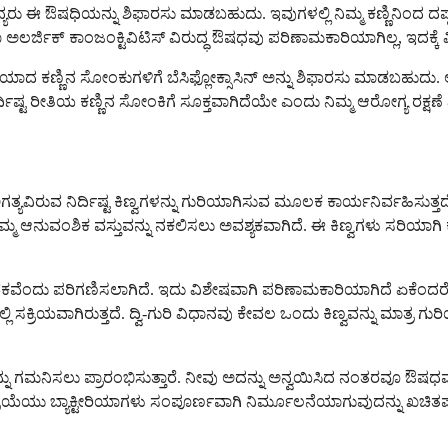
ೈದ್ಯರು ಈ ಔಷಧಿಯನ್ನು ಶಿಫಾರಸು ಮಾಡಬಹುದು. ಇವುಗಳಲ್ಲಿ ನಿಮ್ಮ ಕಣ್ಣಿನಿಂದ ದಪ್ಪ
್ಜಿಕ್ ಕಾಂಜಂಕ್ಟಿವಿಟಿಸ್ ವಿರುದ್ಧ ಔಷಧವು ಪರಿಣಾಮಕಾರಿಯಾಗಿಲ್ಲ, ಇದಕ್ಕೆ ವಿಭಿನ್
ೀರಿಯಾದ ಕಣ್ಣಿನ ಸೋಂಕುಗಳಿಗೆ ಬೆಸಿಫ್ಲೋಕ್ಸಾಸಿನ್ ಅನ್ನು ಶಿಫಾರಸು ಮಾಡಬಹುದು. 
ಟ ರೀತಿಯ ಕಣ್ಣಿನ ಸೋಂಕಿಗೆ ಸೂಕ್ತವಾಗಿದೆಯೇ ಎಂದು ನಿಮ್ಮ ಆರೋಗ್ಯ ರಕ್ಷಣೆ ನೀ
ಲು ಅಗತ್ಯವಿರುವ ನಿರ್ದಿಷ್ಟ ಕಿಣ್ವಗಳನ್ನು ಗುರಿಯಾಗಿಸುವ ಮೂಲಕ ಕಾರ್ಯನಿರ್ವಹ
ಳು ತಮ್ಮ ಆನುವಂಶಿಕ ವಸ್ತುವನ್ನು ನಕಲಿಸಲು ಅವಶ್ಯಕವಾಗಿದೆ. ಈ ಕಿಣ್ವಗಳು ಸರಿಯಾಗಿ
ು ಪರಿಗಣಿಸಲಾಗಿದೆ. ಇದು ವಿಶೇಷವಾಗಿ ಪರಿಣಾಮಕಾರಿಯಾಗಿದೆ ಏಕೆಂದರೆ ಇದನ್ನ
ುವಲ್ಲಿ ಸಕ್ರಿಯವಾಗಿರುತ್ತದೆ. ದ್ವಿ-ಗುರಿ ವಿಧಾನವು ಕೇವಲ ಒಂದು ಕಿಣ್ವವನ್ನು ಮಾತ್ರ
ೆಯನ್ನು ಗಮನಿಸಲು ಪ್ರಾರಂಭಿಸುತ್ತಾರೆ. ನೀವು ಅದನ್ನು ಅನ್ವಯಿಸಿದ ನಂತರವೂ ಔಷ
ತರ ಕ್ರಿಯೆಯು ಬ್ಯಾಕ್ಟೀರಿಯಾಗಳು ಸಂಪೂರ್ಣವಾಗಿ ನಿರ್ಮೂಲನೆಯಾಗುವುದನ್ನು ಖಚ