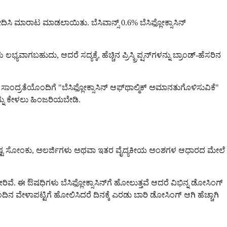
ೋದಿಸಿ ಮಾರಾಟ ಮಾಡಲಾಯಿತು. ಬೆಸಿವಾನ್ಸ್ 0.6% ಬೆಸಿಫ್ಲೋಕ್ಸಾಸಿನ್
ಭ್ಯವಾಗಬಹುದು, ಆದರೆ ಸದ್ಯಕ್ಕೆ, ಹೆಚ್ಚಿನ ಪ್ರಿಸ್ಕ್ರಿಪ್ಷನ್‌ಗಳನ್ನು ಬ್ರಾಂಡ್-ಹೆಸರಿನ
 ಸಾಂದ್ರತೆಯೊಂದಿಗೆ "ಬೆಸಿಫ್ಲೋಕ್ಸಾಸಿನ್ ಆಫ್‌ಥಾಲ್ಮಿಕ್ ಅಮಾನತುಗೊಳಿಸುವಿಕೆ"
ವನ್ನು ಕೇಳಲು ಹಿಂಜರಿಯಬೇಡಿ.
ನಿಮ್ಮ ನಿರ್ದಿಷ್ಟ ಸೋಂಕು, ಅಲರ್ಜಿಗಳು ಅಥವಾ ಇತರ ವೈದ್ಯಕೀಯ ಅಂಶಗಳ ಆಧಾರದ ಮೇಲೆ
ರಿವೆ. ಈ ಔಷಧಿಗಳು ಬೆಸಿಫ್ಲೋಕ್ಸಾಸಿನ್‌ಗೆ ಹೋಲುತ್ತವೆ ಆದರೆ ವಿಭಿನ್ನ ಡೋಸಿಂಗ್
ಿನ ವೇಳಾಪಟ್ಟಿಗೆ ಹೋಲಿಸಿದರೆ ದಿನಕ್ಕೆ ಎರಡು ಬಾರಿ ಡೋಸಿಂಗ್ ಆಗಿ ಹೆಚ್ಚಾಗಿ