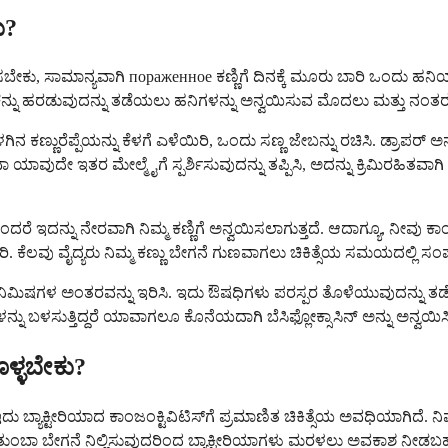
ು?
ಿಸಬೇಕು, ಸಾಮಾನ್ಯವಾಗಿ пораженное ಕಣ್ಣಿಗೆ ದಿನಕ್ಕೆ ಮೂರು ಬಾರಿ ಒಂದು ಹನಿಯನ್ನು
ಕನ್ನು ಹರಡುವುದನ್ನು ತಡೆಯಲು ಹನಿಗಳನ್ನು ಅನ್ವಯಿಸುವ ಮೊದಲು ಮತ್ತು ನಂತರ ಯ
ೆಳಗಿನ ಕಣ್ಣುರೆಪ್ಪೆಯನ್ನು ಕೆಳಗೆ ಎಳೆಯಿರಿ, ಒಂದು ಸಣ್ಣ ಜೇಬನ್ನು ರಚಿಸಿ. ಡ್ರಾಪರ್ 
ವಾ ಯಾವುದೇ ಇತರ ಮೇಲ್ಮೈಗೆ ಸ್ಪರ್ಶಿಸುವುದನ್ನು ತಪ್ಪಿಸಿ, ಅದನ್ನು ಕ್ರಿಮಿರಹಿ
ದನ್ನು ನೇರವಾಗಿ ನಿಮ್ಮ ಕಣ್ಣಿಗೆ ಅನ್ವಯಿಸಲಾಗುತ್ತದೆ. ಆದಾಗ್ಯೂ, ನೀವು ಕಾಂಟ್ಯಾಕ
 ಕೆಲವು ವೈದ್ಯರು ನಿಮ್ಮ ಕಣ್ಣು ಬೇಗನೆ ಗುಣವಾಗಲು ಚಿಕಿತ್ಸೆಯ ಸಮಯದಲ್ಲಿ ಸಂಪೂರ್ಣ
ಕನಿಷ್ಠ 5 ನಿಮಿಷಗಳ ಅಂತರವನ್ನು ಇರಿಸಿ. ಇದು ಔಷಧಿಗಳು ಪರಸ್ಪರ ತೊಳೆಯುವುದನ್
 ಬಳಸುತ್ತಿದ್ದರೆ ಯಾವಾಗಲೂ ಕೊನೆಯದಾಗಿ ಬೆಸಿಫ್ಲೋಕ್ಸಾಸಿನ್ ಅನ್ನು ಅನ್ವಯಿಸಿ
ೊಳ್ಳಬೇಕು?
ತಾರೆ, ಇದು ಬ್ಯಾಕ್ಟೀರಿಯಾದ ಕಾಂಜಂಕ್ಟಿವಿಟಿಸ್‌ಗೆ ಪ್ರಮಾಣಿತ ಚಿಕಿತ್ಸೆಯ ಅವಧಿಯ
ಬಾ ಬೇಗನೆ ನಿಲ್ಲಿಸುವುದರಿಂದ ಬ್ಯಾಕ್ಟೀರಿಯಾಗಳು ಮರಳಲು ಅವಕಾಶ ನೀಡಬಹುದ