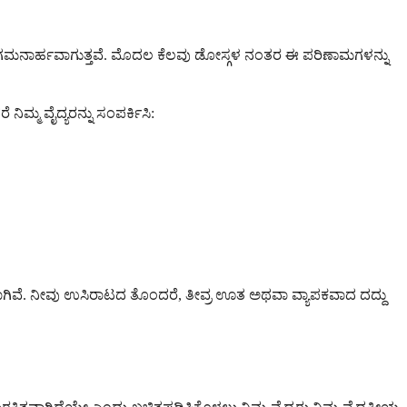
ಕಡಿಮೆ ಗಮನಾರ್ಹವಾಗುತ್ತವೆ. ಮೊದಲ ಕೆಲವು ಡೋಸ್ಗಳ ನಂತರ ಈ ಪರಿಣಾಮಗಳನ್ನು
ಿಮ್ಮ ವೈದ್ಯರನ್ನು ಸಂಪರ್ಕಿಸಿ:
ವಾಗಿವೆ. ನೀವು ಉಸಿರಾಟದ ತೊಂದರೆ, ತೀವ್ರ ಊತ ಅಥವಾ ವ್ಯಾಪಕವಾದ ದದ್ದು