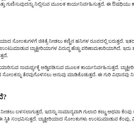
ನು ಮತ್ತು ಗುಣಿಸುವುದನ್ನು ನಿಲ್ಲಿಸುವ ಮೂಲಕ ಕಾರ್ಯನಿರ್ವಹಿಸುತ್ತದೆ. ಈ ಔಷಧಿಯು 
ಿಯಾದ ಸೋಂಕುಗಳಿಗೆ ಚಿಕಿತ್ಸೆ ನೀಡಲು ಕಣ್ಣಿನ ಹನಿಗಳ ರೂಪದಲ್ಲಿ ಬರುತ್ತದೆ. ಇತರ 
 ಉಂಟುಮಾಡುವ ಬ್ಯಾಕ್ಟೀರಿಯಾಗಳ ವಿರುದ್ಧ ಹೆಚ್ಚು ಪರಿಣಾಮಕಾರಿಯಾಗಿದೆ. ಇದು ತ
ತದೆ.
ಾರಿಸುವ ಸಾಮರ್ಥ್ಯಕ್ಕೆ ಅಡ್ಡಿಪಡಿಸುವ ಮೂಲಕ ಕಾರ್ಯನಿರ್ವಹಿಸುತ್ತದೆ. ಬ್ಯಾಕ್ಟ
ಣ್ಣಿನ ಸೋಂಕನ್ನು ತೆರವುಗೊಳಿಸಲು ಅನುವು ಮಾಡಿಕೊಡುತ್ತದೆ. ಈ ಗುರಿ ವಿಧಾನವು ನಿಮ
ದೆ?
ಚಿಕಿತ್ಸೆ ನೀಡಲು ಬಳಸಲಾಗುತ್ತದೆ, ಇದನ್ನು ಸಾಮಾನ್ಯವಾಗಿ ಗುಲಾಬಿ ಕಣ್ಣು ಅಥವಾ ಕೆಂಪ
 ಸ್ಥಿತಿ ಸಂಭವಿಸುತ್ತದೆ. ಬ್ಯಾಕ್ಟೀರಿಯಾದ ಸೋಂಕುಗಳು ಉಂಟುಮಾಡುವ ಕೆಂಪು, ವ