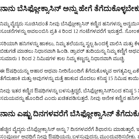
ನಾನು ಬೆಸಿಫ್ಲೋಕ್ಸಾಸಿನ್ ಅನ್ನು ಹೇಗೆ ತೆಗೆದುಕೊಳ್ಳಬೇಕ
ನಿಮ್ಮ ವೈದ್ಯರು ಸೂಚಿಸಿದಂತೆ ನೀವು ಬೆಸಿಫ್ಲೋಕ್ಸಾಸಿನ್ ಕಣ್ಣಿನ ಹನಿಗಳನ್ನು ಅನ್ವಯ
ಸೂಚನೆಗಳನ್ನು ಅವಲಂಬಿಸಿ ಪ್ರತಿ 4 ರಿಂದ 12 ಗಂಟೆಗಳವರೆಗೆ ಇರುತ್ತದೆ. ಸೋಂ
ಸರಿಯಾಗಿ ಹನಿಗಳನ್ನು ಹಾಕಲು, ನಿಮ್ಮ ತಲೆಯನ್ನು ಸ್ವಲ್ಪ ಹಿಂದಕ್ಕೆ ವಾಲಿಸಿ ಮತ್ತು ಕ
ಬಿಡುಗಡೆ ಮಾಡಲು ನಿಧಾನವಾಗಿ ಹಿಂಡಿ. ಡ್ರಾಪರ್ ತುದಿಯನ್ನು ನಿಮ್ಮ ಕಣ್ಣಿಗೆ ಅಥ
ಸುಮಾರು 1 ರಿಂದ 2 ನಿಮಿಷಗಳ ಕಾಲ ನಿಮ್ಮ ಕಣ್ಣನ್ನು ನಿಧಾನವಾಗಿ ಮುಚ್ಚಿ.
ಈ ಔಷಧಿಯನ್ನು ಆಹಾರ ಅಥವಾ ನೀರಿನೊಂದಿಗೆ ತೆಗೆದುಕೊಳ್ಳುವ ಅಗತ್ಯವಿಲ್ಲ ಏಕೆಂದರೆ ಇ
ತೆಗೆದುಹಾಕಿ ಮತ್ತು ಅವುಗಳನ್ನು ಮತ್ತೆ ಹಾಕುವ ಮೊದಲು ಕನಿಷ್ಠ 15 ನಿಮಿಷ ಕಾಯಿರಿ.
ನೀವು ಇತರ ಕಣ್ಣಿನ ಔಷಧಿಗಳನ್ನು ಬಳಸುತ್ತಿದ್ದರೆ, ಬೆಸಿಫ್ಲೋಕ್ಸಾಸಿನ್‌ನಿಂದ 
ಸಮಯವನ್ನು ಹೊಂದಿದೆ ಎಂದು ಖಚಿತಪಡಿಸುತ್ತದೆ. ನೀವು ಅನೇಕ ಕಣ್ಣಿನ ಹನಿಗಳನ್ನು
ನಾನು ಎಷ್ಟು ದಿನಗಳವರೆಗೆ ಬೆಸಿಫ್ಲೋಕ್ಸಾಸಿನ್ ತೆಗೆದುಕ
ಹೆಚ್ಚಿನ ವೈದ್ಯರು ಬೆಸಿಫ್ಲೋಕ್ಸಾಸಿನ್ ಅನ್ನು 7 ದಿನಗಳವರೆಗೆ ಶಿಫಾರಸು ಮಾಡುತ್
ಸಂಪೂರ್ಣ ಅವಧಿಗೆ ನೀವು ಔಷಧಿಯನ್ನು ಬಳಸುವುದನ್ನು ಮುಂದುವರಿಸಬೇಕು. ತುಂ