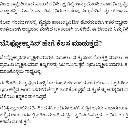
ನೀವು ಬ್ಯಾಕ್ಟೀರಿಯಾದ ಸೋಂಕಿನ ನಿರ್ದಿಷ್ಟ ಚಿಹ್ನೆಗಳನ್ನು ಹೊಂದಿರುವಾಗ ನಿಮ್ಮ ವ
ಮತ್ತು ತನ್ನಿಂದ ತಾನೇ ಸುಧಾರಿಸದ ನಿರಂತರ ಕೆಂಪು ಬಣ್ಣ ಸೇರಿವೆ. ವೈರಲ್ ಅಥವಾ ಅಲರ
ಕೆಲವು ಸಂದರ್ಭಗಳಲ್ಲಿ, ವೈದ್ಯರು ಕಾಂಜಂಕ್ಟಿವಿಟಿಸ್ ಹೊರತುಪಡಿಸಿ ಇತರ ಬ್ಯಾಕ್ಟ
ಉತ್ತಮವಾಗಿ ಅಧ್ಯಯನ ಮಾಡಿದ ಬಳಕೆಯಾಗಿ ಉಳಿದಿದೆ. ಈ ಔಷಧವು ನಿಮ್ಮ ನಿರ್ದಿಷ್
ಬೆಸಿಫ್ಲೋಕ್ಸಾಸಿನ್ ಹೇಗೆ ಕೆಲಸ ಮಾಡುತ್ತದೆ?
ಬೆಸಿಫ್ಲೋಕ್ಸಾಸಿನ್ ಬ್ಯಾಕ್ಟೀರಿಯಾಗಳು ಬದುಕಲು ಮತ್ತು ಸಂತಾನೋತ್ಪತ್ತಿ ಮಾಡ
ಪ್ರಮುಖ ಬ್ಯಾಕ್ಟೀರಿಯಾದ ಕಿಣ್ವಗಳನ್ನು ನಿರ್ಬಂಧಿಸುತ್ತದೆ, ಇದು ಬ್ಯಾಕ್ಟೀರಿಯಾಗ
ಮಾಡಿಕೊಳ್ಳಲು ಸಾಧ್ಯವಿಲ್ಲ.
ಈ ಔಷಧಿಯನ್ನು ಫ್ಲೋರೋಕ್ವಿನೋಲೋನ್ ಕುಟುಂಬದೊಳಗೆ ಬಲವಾದ ಪ್ರತಿಜೀವಕವೆಂದ
ಇದು ಕಣ್ಣಿನ ಅಂಗಾಂಶಗಳಿಗೆ ಚೆನ್ನಾಗಿ ತೂರಿಕೊಳ್ಳುತ್ತದೆ ಮತ್ತು ಹೆಚ್ಚು ಅಗತ್ಯವಿರ
ಬೆಳೆಸಲು ಕಷ್ಟಕರವಾಗಿಸುತ್ತದೆ.
ಚಿಕಿತ್ಸೆ ಪ್ರಾರಂಭಿಸಿದ 24 ರಿಂದ 48 ಗಂಟೆಗಳ ಒಳಗೆ ಹೆಚ್ಚಿನ ಜನರು ಸುಧಾರಣ
ಕಣ್ಣಿನ ಅಂಗಾಂಶದಲ್ಲಿ ಪರಿಣಾಮಕಾರಿ ಮಟ್ಟವನ್ನು ನಿರ್ವಹಿಸುತ್ತದೆ. ಈ ನಿರಂ
ಕಡಿಮೆ ಮಾಡುತ್ತದೆ.