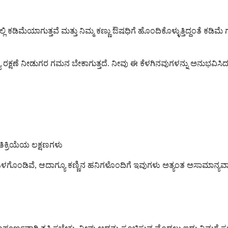
 ಕಡಿಮೆಯಾಗುತ್ತವೆ ಮತ್ತು ನಿಮ್ಮ ಕಣ್ಣು ಔಷಧಿಗೆ ಹೊಂದಿಕೊಳ್ಳುತ್ತಿದ್ದಂತೆ 
ರಕ್ಷಣೆ ನೀಡುಗರ ಗಮನ ಬೇಕಾಗುತ್ತದೆ. ನೀವು ಈ ಕೆಳಗಿನವುಗಳನ್ನು ಅನುಭವಿಸಿದರೆ ನ
ಕ್ರಿಯೆಯ ಲಕ್ಷಣಗಳು
 ಒಳಗೊಂಡಿವೆ, ಆದಾಗ್ಯೂ ಕಣ್ಣಿನ ಹನಿಗಳೊಂದಿಗೆ ಇವುಗಳು ಅತ್ಯಂತ ಅಸಾಮಾನ್ಯ