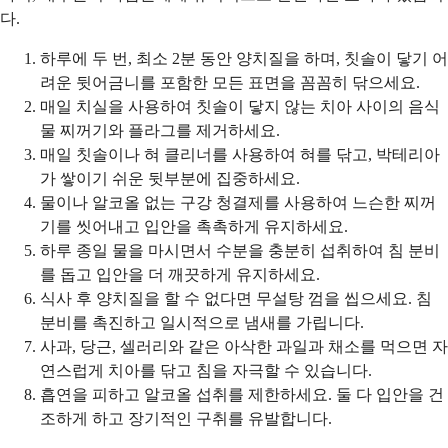
다.
하루에 두 번, 최소 2분 동안 양치질을 하며, 칫솔이 닿기 어
려운 뒷어금니를 포함한 모든 표면을 꼼꼼히 닦으세요.
매일 치실을 사용하여 칫솔이 닿지 않는 치아 사이의 음식
물 찌꺼기와 플라그를 제거하세요.
매일 칫솔이나 혀 클리너를 사용하여 혀를 닦고, 박테리아
가 쌓이기 쉬운 뒷부분에 집중하세요.
물이나 알코올 없는 구강 청결제를 사용하여 느슨한 찌꺼
기를 씻어내고 입안을 촉촉하게 유지하세요.
하루 종일 물을 마시면서 수분을 충분히 섭취하여 침 분비
를 돕고 입안을 더 깨끗하게 유지하세요.
식사 후 양치질을 할 수 없다면 무설탕 껌을 씹으세요. 침
분비를 촉진하고 일시적으로 냄새를 가립니다.
사과, 당근, 셀러리와 같은 아삭한 과일과 채소를 먹으면 자
연스럽게 치아를 닦고 침을 자극할 수 있습니다.
흡연을 피하고 알코올 섭취를 제한하세요. 둘 다 입안을 건
조하게 하고 장기적인 구취를 유발합니다.