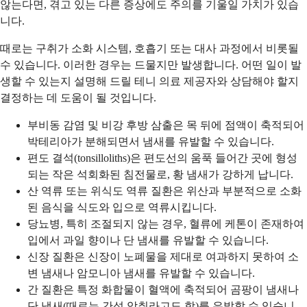
않는다면, 겪고 있는 다른 증상에도 주의를 기울일 가치가 있습
니다.
때로는 구취가 소화 시스템, 호흡기 또는 대사 과정에서 비롯될
수 있습니다. 이러한 경우는 드물지만 발생합니다. 어떤 일이 발
생할 수 있는지 설명해 드릴 테니 의료 제공자와 상담해야 할지
결정하는 데 도움이 될 것입니다.
부비동 감염 및 비강 후방 삼출은 목 뒤에 점액이 축적되어
박테리아가 분해되면서 냄새를 유발할 수 있습니다.
편도 결석(tonsilloliths)은 편도선의 움푹 들어간 곳에 형성
되는 작은 석회화된 침전물로, 황 냄새가 강하게 납니다.
산 역류 또는 위식도 역류 질환은 위산과 부분적으로 소화
된 음식을 식도와 입으로 역류시킵니다.
당뇨병, 특히 조절되지 않는 경우, 혈류에 케톤이 존재하여
입에서 과일 향이나 단 냄새를 유발할 수 있습니다.
신장 질환은 신장이 노폐물을 제대로 여과하지 못하여 소
변 냄새나 암모니아 냄새를 유발할 수 있습니다.
간 질환은 특정 화합물이 혈액에 축적되어 곰팡이 냄새나
단 냄새(때로는 간성 악취라고도 함)를 유발할 수 있습니