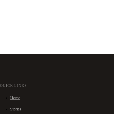
QUICK LINKS
Home
Stories