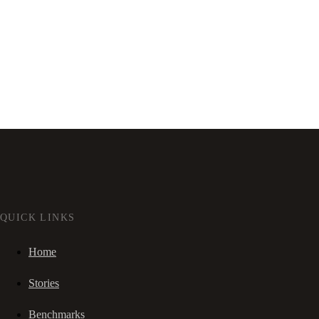
QUICK LINKS
Home
Stories
Benchmarks