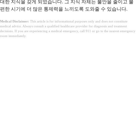
대한 지식을 갖게 되었습니다. 그 지식 자체는 불안을 줄이고 불
편한 시기에 더 많은 통제력을 느끼도록 도와줄 수 있습니다.
Medical Disclaimer:
This article is for informational purposes only and does not constitute
medical advice. Always consult a qualified healthcare provider for diagnosis and treatment
decisions. If you are experiencing a medical emergency, call 911 or go to the nearest emergency
room immediately.