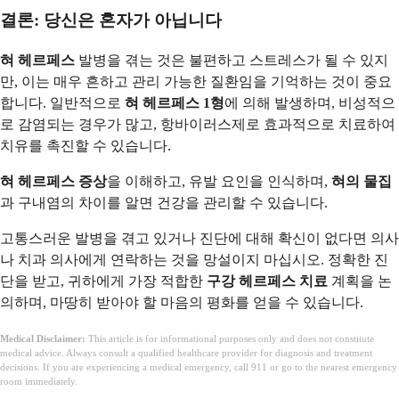
결론: 당신은 혼자가 아닙니다
혀 헤르페스
발병을 겪는 것은 불편하고 스트레스가 될 수 있지
만, 이는 매우 흔하고 관리 가능한 질환임을 기억하는 것이 중요
합니다. 일반적으로
혀 헤르페스 1형
에 의해 발생하며, 비성적으
로 감염되는 경우가 많고, 항바이러스제로 효과적으로 치료하여
치유를 촉진할 수 있습니다.
혀 헤르페스 증상
을 이해하고, 유발 요인을 인식하며,
혀의 물집
과 구내염의 차이를 알면 건강을 관리할 수 있습니다.
고통스러운 발병을 겪고 있거나 진단에 대해 확신이 없다면 의사
나 치과 의사에게 연락하는 것을 망설이지 마십시오. 정확한 진
단을 받고, 귀하에게 가장 적합한
구강 헤르페스 치료
계획을 논
의하며, 마땅히 받아야 할 마음의 평화를 얻을 수 있습니다.
Medical Disclaimer:
This article is for informational purposes only and does not constitute
medical advice. Always consult a qualified healthcare provider for diagnosis and treatment
decisions. If you are experiencing a medical emergency, call 911 or go to the nearest emergency
room immediately.