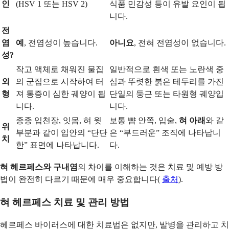
인
(HSV 1 또는 HSV 2)
식품 민감성 등이 유발 요인이 됩
니다.
전
염
예
, 전염성이 높습니다.
아니요
, 전혀 전염성이 없습니다.
성?
작고 액체로 채워진 물집
일반적으로 흰색 또는 노란색 중
외
의 군집으로 시작하여 터
심과 뚜렷한 붉은 테두리를 가진
형
져 통증이 심한 궤양이 됩
단일의 둥근 또는 타원형 궤양입
니다.
니다.
종종 입천장, 잇몸, 혀 윗
보통 뺨 안쪽, 입술,
혀 아래
와 같
위
부분과 같이 입안의 “단단
은 “부드러운” 조직에 나타납니
치
한” 표면에 나타납니다.
다.
혀 헤르페스와 구내염
의 차이를 이해하는 것은 치료 및 예방 방
법이 완전히 다르기 때문에 매우 중요합니다(
출처
).
혀 헤르페스 치료 및 관리 방법
헤르페스 바이러스에 대한 치료법은 없지만, 발병을 관리하고 치