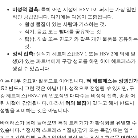
비성적 접촉:
특히 어린 시절에 HSV 1이 퍼지는 가장 일반
적인 방법입니다. 여기에는 다음이 포함됩니다.
활성 물집이 있는 사람과 키스하는 것.
식기, 음료 또는 빨대를 공유하는 것.
립밤, 칫솔 또는 면도기와 같은 개인 물품을 공유하는
것.
성적 접촉:
생식기 헤르페스(HSV 1 또는 HSV 2에 의해 발
생)가 있는 파트너에게 구강 성교를 하면 혀에 헤르페스가
생길 수 있습니다.
이는 매우 중요한 질문으로 이어집니다.
혀 헤르페스는 성병인가
요?
반드시 그런 것은 아닙니다. 성적으로 전염될
수
있지만, 구
강 헤르페스(HSV-1)의 압도적인 대다수는 비성적 접촉, 종종 어
린 시절에 감염됩니다. 따라서
혀의 물집
이 있다고 해서 반드시
성병을 의미하는 것은 아닙니다.
바이러스가 몸에 들어오면 특정 트리거가 재활성화를 유발할 수
있습니다. * 정서적 스트레스 * 질병(감기 또는 독감) 또는 열 *
피로 * 강한 햇빛 노출 * 입안의 부상 또는 외상 * 호르몬 변화(생