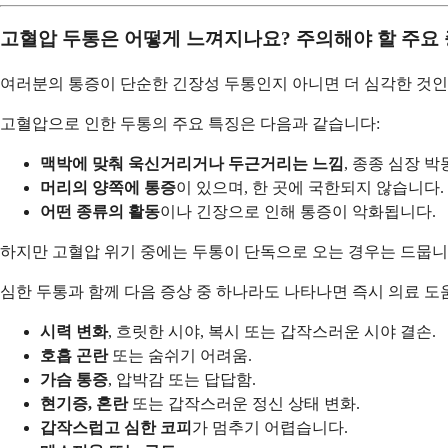
고혈압 두통은 어떻게 느껴지나요? 주의해야 할 주요
여러분의 통증이 단순한 긴장성 두통인지 아니면 더 심각한 것인
고혈압으로 인한 두통의 주요 특징은 다음과 같습니다:
맥박에 맞춰 욱신거리거나 두근거리는 느낌
, 종종 심장 
머리의 양쪽에 통증
이 있으며, 한 곳에 국한되지 않습니다.
어떤 종류의 활동
이나 긴장으로 인해 통증이 악화됩니다.
하지만 고혈압 위기 중에는 두통이 단독으로 오는 경우는 드뭅니
심한 두통과 함께 다음 증상 중 하나라도 나타나면 즉시 의료 도
시력 변화
, 흐릿한 시야, 복시 또는 갑작스러운 시야 결손.
호흡 곤란
또는 숨쉬기 어려움.
가슴 통증
, 압박감 또는 답답함.
현기증, 혼란
또는 갑작스러운 정신 상태 변화.
갑작스럽고 심한 코피
가 멈추기 어렵습니다.