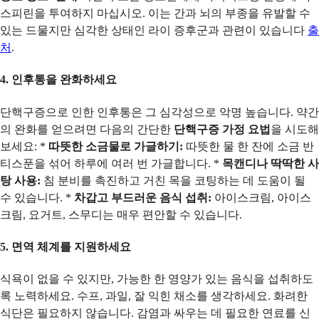
스피린을 투여하지 마십시오. 이는 간과 뇌의 부종을 유발할 수
있는 드물지만 심각한 상태인 라이 증후군과 관련이 있습니다
출
처
.
4. 인후통을 완화하세요
단핵구증으로 인한 인후통은 그 심각성으로 악명 높습니다. 약간
의 완화를 얻으려면 다음의 간단한
단핵구증 가정 요법
을 시도해
보세요: *
따뜻한 소금물로 가글하기:
따뜻한 물 한 잔에 소금 반
티스푼을 섞어 하루에 여러 번 가글합니다. *
목캔디나 딱딱한 사
탕 사용:
침 분비를 촉진하고 거친 목을 코팅하는 데 도움이 될
수 있습니다. *
차갑고 부드러운 음식 섭취:
아이스크림, 아이스
크림, 요거트, 스무디는 매우 편안할 수 있습니다.
5. 면역 체계를 지원하세요
식욕이 없을 수 있지만, 가능한 한 영양가 있는 음식을 섭취하도
록 노력하세요. 수프, 과일, 잘 익힌 채소를 생각하세요. 화려한
식단은 필요하지 않습니다. 감염과 싸우는 데 필요한 연료를 신