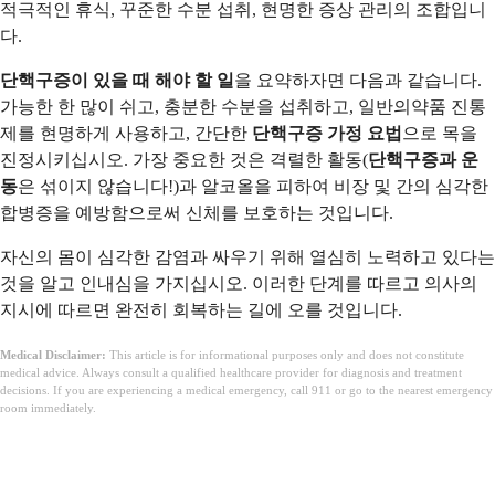
적극적인 휴식, 꾸준한 수분 섭취, 현명한 증상 관리의 조합입니
다.
단핵구증이 있을 때 해야 할 일
을 요약하자면 다음과 같습니다.
가능한 한 많이 쉬고, 충분한 수분을 섭취하고, 일반의약품 진통
제를 현명하게 사용하고, 간단한
단핵구증 가정 요법
으로 목을
진정시키십시오. 가장 중요한 것은 격렬한 활동(
단핵구증과 운
동
은 섞이지 않습니다!)과 알코올을 피하여 비장 및 간의 심각한
합병증을 예방함으로써 신체를 보호하는 것입니다.
자신의 몸이 심각한 감염과 싸우기 위해 열심히 노력하고 있다는
것을 알고 인내심을 가지십시오. 이러한 단계를 따르고 의사의
지시에 따르면 완전히 회복하는 길에 오를 것입니다.
Medical Disclaimer:
This article is for informational purposes only and does not constitute
medical advice. Always consult a qualified healthcare provider for diagnosis and treatment
decisions. If you are experiencing a medical emergency, call 911 or go to the nearest emergency
room immediately.