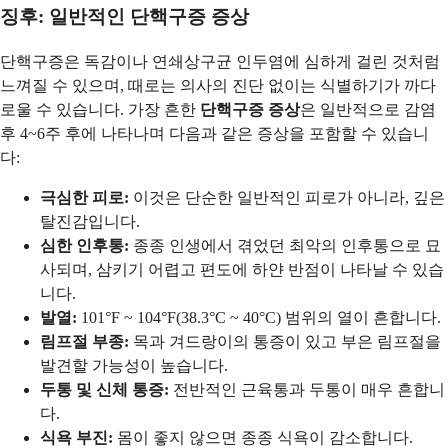
징후: 일반적인 단핵구증 증상
단핵구증은 독감이나 연쇄상구균 인두염에 심하게 걸린 것처럼
느껴질 수 있으며, 때로는 의사의 진단 없이는 식별하기가 까다
로울 수 있습니다. 가장 흔한
단핵구증 증상
은 일반적으로 감염
후 4~6주 후에 나타나며 다음과 같은 증상을 포함할 수 있습니
다:
극심한 피로:
이것은 단순한 일반적인 피로가 아니라, 깊은
탈진감입니다.
심한 인후통:
종종 인생에서 겪었던 최악의 인후통으로 묘
사되며, 삼키기 어렵고 편도에 하얀 반점이 나타날 수 있습
니다.
발열:
101°F ~ 104°F(38.3°C ~ 40°C) 범위의 열이 흔합니다.
림프절 부종:
목과 겨드랑이의 통증이 있고 부은 림프절을
발견할 가능성이 높습니다.
두통 및 신체 통증:
전반적인 근육통과 두통이 매우 흔합니
다.
식욕 부진:
몸이 좋지 않으면 종종 식욕이 감소합니다.