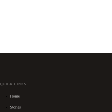
QUICK LINKS
Home
Stories