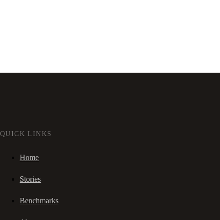
QUICK LINKS
Home
Stories
Benchmarks