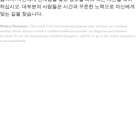
하십시오. 대부분의 사람들은 시간과 꾸준한 노력으로 자신에게
맞는 길을 찾습니다.
Medical Disclaimer:
This article is for informational purposes only and does not constitute
medical advice. Always consult a qualified healthcare provider for diagnosis and treatment
decisions. If you are experiencing a medical emergency, call 911 or go to the nearest emergency
room immediately.