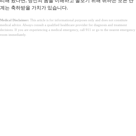
리해 왔다면, 당신의 몸을 이해하고 돌보기 위해 취하는 모든 단
계는 축하받을 가치가 있습니다.
Medical Disclaimer:
This article is for informational purposes only and does not constitute
medical advice. Always consult a qualified healthcare provider for diagnosis and treatment
decisions. If you are experiencing a medical emergency, call 911 or go to the nearest emergency
room immediately.