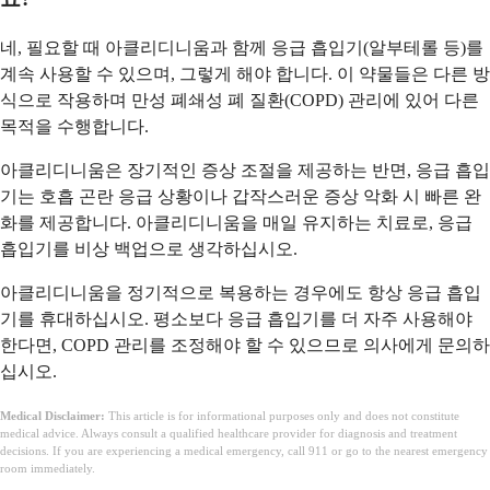
네, 필요할 때 아클리디니움과 함께 응급 흡입기(알부테롤 등)를
계속 사용할 수 있으며, 그렇게 해야 합니다. 이 약물들은 다른 방
식으로 작용하며 만성 폐쇄성 폐 질환(COPD) 관리에 있어 다른
목적을 수행합니다.
아클리디니움은 장기적인 증상 조절을 제공하는 반면, 응급 흡입
기는 호흡 곤란 응급 상황이나 갑작스러운 증상 악화 시 빠른 완
화를 제공합니다. 아클리디니움을 매일 유지하는 치료로, 응급
흡입기를 비상 백업으로 생각하십시오.
아클리디니움을 정기적으로 복용하는 경우에도 항상 응급 흡입
기를 휴대하십시오. 평소보다 응급 흡입기를 더 자주 사용해야
한다면, COPD 관리를 조정해야 할 수 있으므로 의사에게 문의하
십시오.
Medical Disclaimer:
This article is for informational purposes only and does not constitute
medical advice. Always consult a qualified healthcare provider for diagnosis and treatment
decisions. If you are experiencing a medical emergency, call 911 or go to the nearest emergency
room immediately.